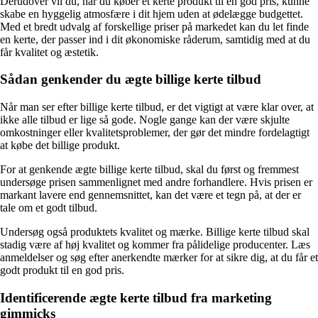
Derudover vil du, når du køber et kerte produkt til en god pris, kunne
skabe en hyggelig atmosfære i dit hjem uden at ødelægge budgettet.
Med et bredt udvalg af forskellige priser på markedet kan du let finde
en kerte, der passer ind i dit økonomiske råderum, samtidig med at du
får kvalitet og æstetik.
Sådan genkender du ægte billige kerte tilbud
Når man ser efter billige kerte tilbud, er det vigtigt at være klar over, at
ikke alle tilbud er lige så gode. Nogle gange kan der være skjulte
omkostninger eller kvalitetsproblemer, der gør det mindre fordelagtigt
at købe det billige produkt.
For at genkende ægte billige kerte tilbud, skal du først og fremmest
undersøge prisen sammenlignet med andre forhandlere. Hvis prisen er
markant lavere end gennemsnittet, kan det være et tegn på, at der er
tale om et godt tilbud.
Undersøg også produktets kvalitet og mærke. Billige kerte tilbud skal
stadig være af høj kvalitet og kommer fra pålidelige producenter. Læs
anmeldelser og søg efter anerkendte mærker for at sikre dig, at du får et
godt produkt til en god pris.
Identificerende ægte kerte tilbud fra marketing
gimmicks