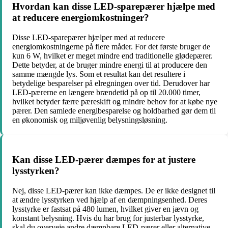
Hvordan kan disse LED-sparepærer hjælpe med
at reducere energiomkostninger?
Disse LED-sparepærer hjælper med at reducere
energiomkostningerne på flere måder. For det første bruger de
kun 6 W, hvilket er meget mindre end traditionelle glødepærer.
Dette betyder, at de bruger mindre energi til at producere den
samme mængde lys. Som et resultat kan det resultere i
betydelige besparelser på elregningen over tid. Derudover har
LED-pærerne en længere brændetid på op til 20.000 timer,
hvilket betyder færre pæreskift og mindre behov for at købe nye
pærer. Den samlede energibesparelse og holdbarhed gør dem til
en økonomisk og miljøvenlig belysningsløsning.
Kan disse LED-pærer dæmpes for at justere
lysstyrken?
Nej, disse LED-pærer kan ikke dæmpes. De er ikke designet til
at ændre lysstyrken ved hjælp af en dæmpningsenhed. Deres
lysstyrke er fastsat på 480 lumen, hvilket giver en jævn og
konstant belysning. Hvis du har brug for justerbar lysstyrke,
skal du overveje andre dæmpbare LED-pærer eller alternative