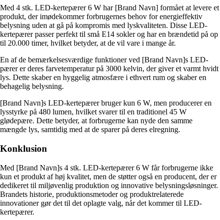
Med 4 stk. LED-kertepærer 6 W har [Brand Navn] formået at levere et
produkt, der imødekommer forbrugernes behov for energieffektiv
belysning uden at gå på kompromis med lyskvaliteten. Disse LED-
kertepærer passer perfekt til små E14 sokler og har en brændetid på op
til 20.000 timer, hvilket betyder, at de vil vare i mange år.
En af de bemærkelsesværdige funktioner ved [Brand Navn]s LED-
pærer er deres farvetemperatur på 3000 kelvin, der giver et varmt hvidt
lys. Dette skaber en hyggelig atmosfære i ethvert rum og skaber en
behagelig belysning.
[Brand Navn]s LED-kertepærer bruger kun 6 W, men producerer en
lysstyrke på 480 lumen, hvilket svarer til en traditionel 45 W
glødepære. Dette betyder, at forbrugerne kan nyde den samme
mængde lys, samtidig med at de sparer på deres elregning.
Konklusion
Med [Brand Navn]s 4 stk. LED-kertepærer 6 W får forbrugerne ikke
kun et produkt af høj kvalitet, men de støtter også en producent, der er
dedikeret til miljøvenlig produktion og innovative belysningsløsninger.
Brandets historie, produktionsmetoder og produktrelaterede
innovationer gør det til det oplagte valg, når det kommer til LED-
kertepærer.