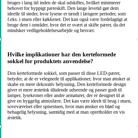
bruges i lang tid inden de skal udskiftes, hvilket minimerer
behovet for hyppigt pæreskift. Den lange levetid gør dem
ideelle til steder, hvor lysene er tændt i længere perioder, som
f.eks. i stuen eller køkkenet. Det kan også være fordelagtigt at
bruge dem i områder, hvor det er svært at skifte pærer, da det
mindsker vedligeholdelsesarbejde og besvær.
Hvilke implikationer har den kerteformede
sokkel for produktets anvendelse?
Den kerteformede sokkel, som passer til disse LED-pærer,
betyder, at de er velegnede til applikationer, hvor man ønsker at
skabe en mere dekorativ belysning. Den kerteformede design
giver et mere æstetisk tiltalende udseende og passer godt til
lamper, lysekroner eller andre armaturer, der er designet til at
give en hyggelig atmosfære. Det kan være ideelt til brug i stuen,
soveværelset eller spisestuen, hvor man ønsker en blød og
behagelig belysning, samtidig med at man opretholder en vis
æstetik.