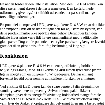
En anden fordel er den lette installation. Med den lille E14 sokkel kan
disse pærer nemt skrues i de fleste armaturer. Den kerteformede
udformning giver også et stilfuldt udseende, der passer til mange
forskellige indretninger.
En potentiel ulempe ved LED-pære 4-pk kerte E14 6 W er, at den ikke
er dæmpbar. Hvis du ønsker muligheden for at justere lysstyrken, kan
dette produkt måske ikke opfylde dine behov. Derudover kan den
initiale investering være lidt højere sammenlignet med traditionelle
glødepærer. Dog vil de potentielle energibesparelser og længere levetid
gøre det til en økonomisk fornuftig beslutning på lang sigt.
Konklusion
LED-pære 4-pk kerte E14 6 W er en energieffektiv og holdbar
belysningsløsning. Med 3000 kelvin og 480 lumen lyser disse pærer
lige så meget som en tidligere 45 W glødepære. De har en lang
forventet levetid og er nemme at installere i forskellige armaturer.
Ved at skifte til LED-pærer kan du spare penge på din elregning og
samtidig være mere miljøvenlig. Selvom denne pakke ikke er
dæmpbar, giver dens energieffektivitet og holdbarhed mange fordele.
Samlet set er LED-pære 4-pk kerte E14 6 W et overvejelsesværdigt
valg, hvis du ønsker at opgradere din belysning til en mere bæredygtig