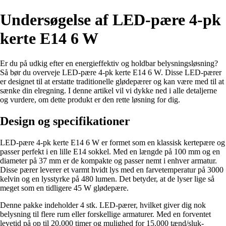
Undersøgelse af LED-pære 4-pk
kerte E14 6 W
Er du på udkig efter en energieffektiv og holdbar belysningsløsning?
Så bør du overveje LED-pære 4-pk kerte E14 6 W. Disse LED-pærer
er designet til at erstatte traditionelle glødepærer og kan være med til at
sænke din elregning. I denne artikel vil vi dykke ned i alle detaljerne
og vurdere, om dette produkt er den rette løsning for dig.
Design og specifikationer
LED-pære 4-pk kerte E14 6 W er formet som en klassisk kertepære og
passer perfekt i en lille E14 sokkel. Med en længde på 100 mm og en
diameter på 37 mm er de kompakte og passer nemt i enhver armatur.
Disse pærer leverer et varmt hvidt lys med en farvetemperatur på 3000
kelvin og en lysstyrke på 480 lumen. Det betyder, at de lyser lige så
meget som en tidligere 45 W glødepære.
Denne pakke indeholder 4 stk. LED-pærer, hvilket giver dig nok
belysning til flere rum eller forskellige armaturer. Med en forventet
levetid på op til 20.000 timer og mulighed for 15.000 tænd/sluk-