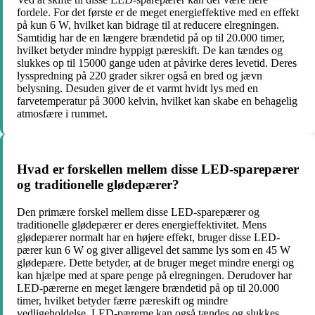
fordele. For det første er de meget energieffektive med en effekt
på kun 6 W, hvilket kan bidrage til at reducere elregningen.
Samtidig har de en længere brændetid på op til 20.000 timer,
hvilket betyder mindre hyppigt pæreskift. De kan tændes og
slukkes op til 15000 gange uden at påvirke deres levetid. Deres
lysspredning på 220 grader sikrer også en bred og jævn
belysning. Desuden giver de et varmt hvidt lys med en
farvetemperatur på 3000 kelvin, hvilket kan skabe en behagelig
atmosfære i rummet.
Hvad er forskellen mellem disse LED-sparepærer
og traditionelle glødepærer?
Den primære forskel mellem disse LED-sparepærer og
traditionelle glødepærer er deres energieffektivitet. Mens
glødepærer normalt har en højere effekt, bruger disse LED-
pærer kun 6 W og giver alligevel det samme lys som en 45 W
glødepære. Dette betyder, at de bruger meget mindre energi og
kan hjælpe med at spare penge på elregningen. Derudover har
LED-pærerne en meget længere brændetid på op til 20.000
timer, hvilket betyder færre pæreskift og mindre
vedligeholdelse. LED-pærerne kan også tændes og slukkes