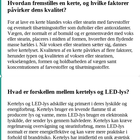
Hvordan fremstilles en kerte, og hvilke faktorer
påvirker dens kvalitet?
For at lave en kerte blandes voks eller stearin med farvestoffer
og eventuelt tilsætningsstoffer som duftolier eller antioxidanter.
Vægen, der normalt er af bomuld og er gennemvædet med voks
eller stearin, placeres i midten af formen, hvorefter den flydende
masse hældes i. Når voksen eller stearinen sætter sig, dannes
selve kertelyset. Kvaliteten af ​​en kerte påvirkes af flere faktorer,
herunder typen og kvaliteten af ​​voksen eller stearinen,
vekselængden, formen og holdbarheden af ​​vægen samt
koncentrationen af ​​farvestoffer og tilsætningsstoffer.
Hvad er forskellen mellem kertelys og LED-lys?
Kertelys og LED-lys adskiller sig primært i deres lyskilde og
energiforbrug. Kertelys bruger en levende flamme til at
producere lys og varme, mens LED-lys bruger en elektronisk
lyskilde, der sender lys gennem halvledere. Kertelys kan kræve
regelmæssig overvågning og stearinforbrug, mens LED-lys
normalt er mere energieffektive og kan være mere praktiske i
forhold til brandrisiko. Kertelys har imidlertid en unik æstetisk