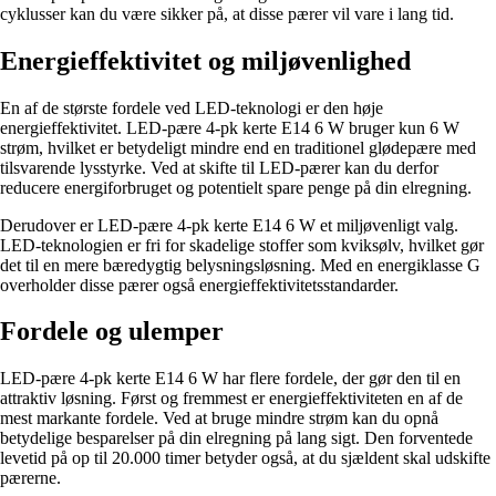
cyklusser kan du være sikker på, at disse pærer vil vare i lang tid.
Energieffektivitet og miljøvenlighed
En af de største fordele ved LED-teknologi er den høje
energieffektivitet. LED-pære 4-pk kerte E14 6 W bruger kun 6 W
strøm, hvilket er betydeligt mindre end en traditionel glødepære med
tilsvarende lysstyrke. Ved at skifte til LED-pærer kan du derfor
reducere energiforbruget og potentielt spare penge på din elregning.
Derudover er LED-pære 4-pk kerte E14 6 W et miljøvenligt valg.
LED-teknologien er fri for skadelige stoffer som kviksølv, hvilket gør
det til en mere bæredygtig belysningsløsning. Med en energiklasse G
overholder disse pærer også energieffektivitetsstandarder.
Fordele og ulemper
LED-pære 4-pk kerte E14 6 W har flere fordele, der gør den til en
attraktiv løsning. Først og fremmest er energieffektiviteten en af de
mest markante fordele. Ved at bruge mindre strøm kan du opnå
betydelige besparelser på din elregning på lang sigt. Den forventede
levetid på op til 20.000 timer betyder også, at du sjældent skal udskifte
pærerne.