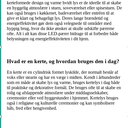
kerteformede design og varme hvidt lys er de ideelle til at skabe
en hyggelig atmosfære i stuen, soveværelset eller spisestuen. De
kan også bruges i køkkenet, badeværelset eller entréen til at
give et klart og behageligt lys. Deres lange brændetid og
energieffektivitet gør dem også velegnede til områder med
hyppig brug, hvor du ikke ønsker at skulle udskifte pærerne
ofte. Alt i alt kan disse LED-pærer bidrage til at forbedre både
belysningen og energieffektiviteten i dit hjem.
Hvad er en kerte, og hvordan bruges den i dag?
En kerte er en cylindrisk formet lyskilde, der normalt består af
voks eller stearin og har en væge i midten. Kendt i århundreder
som en måde at skabe lys og varme, bruges kertelys i dag både
til praktiske og dekorative formål. De bruges ofte til at skabe en
rolig og afslappende atmosfære under middagsselskaber,
ceremonier eller ved hyggestunder i hjemmet. Kertelys bruges
også i religiøse og kulturelle ceremonier og kan symbolisere
håb, fred eller hengivenhed.