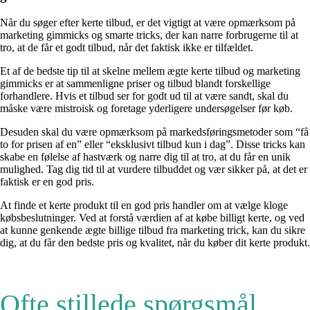
Når du søger efter kerte tilbud, er det vigtigt at være opmærksom på
marketing gimmicks og smarte tricks, der kan narre forbrugerne til at
tro, at de får et godt tilbud, når det faktisk ikke er tilfældet.
Et af de bedste tip til at skelne mellem ægte kerte tilbud og marketing
gimmicks er at sammenligne priser og tilbud blandt forskellige
forhandlere. Hvis et tilbud ser for godt ud til at være sandt, skal du
måske være mistroisk og foretage yderligere undersøgelser før køb.
Desuden skal du være opmærksom på markedsføringsmetoder som “få
to for prisen af en” eller “eksklusivt tilbud kun i dag”. Disse tricks kan
skabe en følelse af hastværk og narre dig til at tro, at du får en unik
mulighed. Tag dig tid til at vurdere tilbuddet og vær sikker på, at det er
faktisk er en god pris.
At finde et kerte produkt til en god pris handler om at vælge kloge
købsbeslutninger. Ved at forstå værdien af at købe billigt kerte, og ved
at kunne genkende ægte billige tilbud fra marketing trick, kan du sikre
dig, at du får den bedste pris og kvalitet, når du køber dit kerte produkt.
Ofte stillede spørgsmål