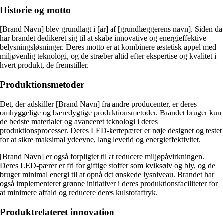
Historie og motto
[Brand Navn] blev grundlagt i [år] af [grundlæggerens navn]. Siden da
har brandet dedikeret sig til at skabe innovative og energieffektive
belysningsløsninger. Deres motto er at kombinere æstetisk appel med
miljøvenlig teknologi, og de stræber altid efter ekspertise og kvalitet i
hvert produkt, de fremstiller.
Produktionsmetoder
Det, der adskiller [Brand Navn] fra andre producenter, er deres
omhyggelige og bæredygtige produktionsmetoder. Brandet bruger kun
de bedste materialer og avanceret teknologi i deres
produktionsprocesser. Deres LED-kertepærer er nøje designet og testet
for at sikre maksimal ydeevne, lang levetid og energieffektivitet.
[Brand Navn] er også forpligtet til at reducere miljøpåvirkningen.
Deres LED-pærer er fri for giftige stoffer som kviksølv og bly, og de
bruger minimal energi til at opnå det ønskede lysniveau. Brandet har
også implementeret grønne initiativer i deres produktionsfaciliteter for
at minimere affald og reducere deres kulstofaftryk.
Produktrelateret innovation