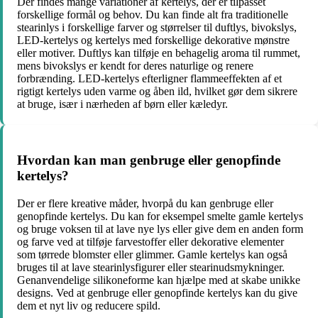
Der findes mange variationer af kertelys, der er tilpasset
forskellige formål og behov. Du kan finde alt fra traditionelle
stearinlys i forskellige farver og størrelser til duftlys, bivokslys,
LED-kertelys og kertelys med forskellige dekorative mønstre
eller motiver. Duftlys kan tilføje en behagelig aroma til rummet,
mens bivokslys er kendt for deres naturlige og renere
forbrænding. LED-kertelys efterligner flammeeffekten af et
rigtigt kertelys uden varme og åben ild, hvilket gør dem sikrere
at bruge, især i nærheden af ​​børn eller kæledyr.
Hvordan kan man genbruge eller genopfinde
kertelys?
Der er flere kreative måder, hvorpå du kan genbruge eller
genopfinde kertelys. Du kan for eksempel smelte gamle kertelys
og bruge voksen til at lave nye lys eller give dem en anden form
og farve ved at tilføje farvestoffer eller dekorative elementer
som tørrede blomster eller glimmer. Gamle kertelys kan også
bruges til at lave stearinlysfigurer eller stearinudsmykninger.
Genanvendelige silikoneforme kan hjælpe med at skabe unikke
designs. Ved at genbruge eller genopfinde kertelys kan du give
dem et nyt liv og reducere spild.