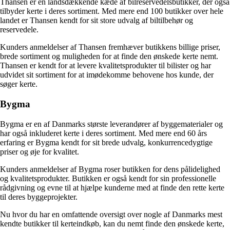
Thansen er en landsdækkende kæde af bilreservedelsbutikker, der også
tilbyder kerte i deres sortiment. Med mere end 100 butikker over hele
landet er Thansen kendt for sit store udvalg af biltilbehør og
reservedele.
Kunders anmeldelser af Thansen fremhæver butikkens billige priser,
brede sortiment og muligheden for at finde den ønskede kerte nemt.
Thansen er kendt for at levere kvalitetsprodukter til bilister og har
udvidet sit sortiment for at imødekomme behovene hos kunde, der
søger kerte.
Bygma
Bygma er en af Danmarks største leverandører af byggematerialer og
har også inkluderet kerte i deres sortiment. Med mere end 60 års
erfaring er Bygma kendt for sit brede udvalg, konkurrencedygtige
priser og øje for kvalitet.
Kunders anmeldelser af Bygma roser butikken for dens pålidelighed
og kvalitetsprodukter. Butikken er også kendt for sin professionelle
rådgivning og evne til at hjælpe kunderne med at finde den rette kerte
til deres byggeprojekter.
Nu hvor du har en omfattende oversigt over nogle af Danmarks mest
kendte butikker til kerteindkøb, kan du nemt finde den ønskede kerte,