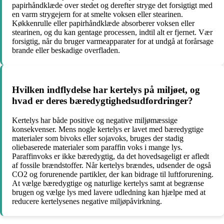
papirhåndklæde over stedet og derefter stryge det forsigtigt med
en varm strygejern for at smelte voksen eller stearinen.
Køkkenrulle eller papirhåndklæde absorberer voksen eller
stearinen, og du kan gentage processen, indtil alt er fjernet. Vær
forsigtig, når du bruger varmeapparater for at undgå at forårsage
brande eller beskadige overfladen.
Hvilken indflydelse har kertelys på miljøet, og
hvad er deres bæredygtighedsudfordringer?
Kertelys har både positive og negative miljømæssige
konsekvenser. Mens nogle kertelys er lavet med bæredygtige
materialer som bivoks eller sojavoks, bruges der stadig
oliebaserede materialer som paraffin voks i mange lys.
Paraffinvoks er ikke bæredygtig, da det hovedsageligt er afledt
af fossile brændstoffer. Når kertelys brændes, udsender de også
CO2 og forurenende partikler, der kan bidrage til luftforurening.
At vælge bæredygtige og naturlige kertelys samt at begrænse
brugen og vælge lys med lavere udledning kan hjælpe med at
reducere kertelysenes negative miljøpåvirkning.