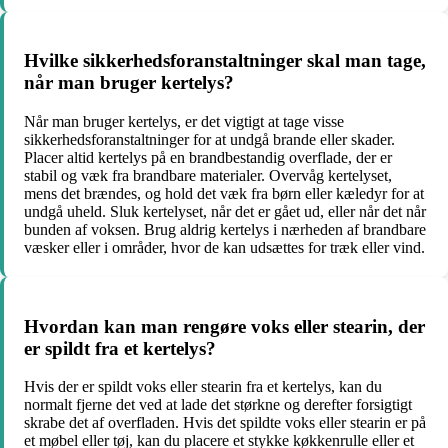
Hvilke sikkerhedsforanstaltninger skal man tage,
når man bruger kertelys?
Når man bruger kertelys, er det vigtigt at tage visse
sikkerhedsforanstaltninger for at undgå brande eller skader.
Placer altid kertelys på en brandbestandig overflade, der er
stabil og væk fra brandbare materialer. Overvåg kertelyset,
mens det brændes, og hold det væk fra børn eller kæledyr for at
undgå uheld. Sluk kertelyset, når det er gået ud, eller når det når
bunden af ​​voksen. Brug aldrig kertelys i nærheden af ​​brandbare
væsker eller i områder, hvor de kan udsættes for træk eller vind.
Hvordan kan man rengøre voks eller stearin, der
er spildt fra et kertelys?
Hvis der er spildt voks eller stearin fra et kertelys, kan du
normalt fjerne det ved at lade det størkne og derefter forsigtigt
skrabe det af overfladen. Hvis det spildte voks eller stearin er på
et møbel eller tøj, kan du placere et stykke køkkenrulle eller et