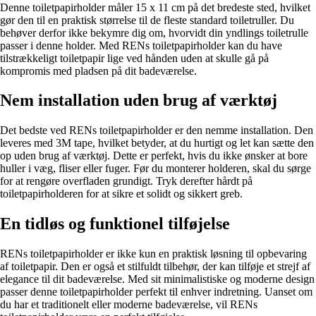
Denne toiletpapirholder måler 15 x 11 cm på det bredeste sted, hvilket
gør den til en praktisk størrelse til de fleste standard toiletruller. Du
behøver derfor ikke bekymre dig om, hvorvidt din yndlings toiletrulle
passer i denne holder. Med RENs toiletpapirholder kan du have
tilstrækkeligt toiletpapir lige ved hånden uden at skulle gå på
kompromis med pladsen på dit badeværelse.
Nem installation uden brug af værktøj
Det bedste ved RENs toiletpapirholder er den nemme installation. Den
leveres med 3M tape, hvilket betyder, at du hurtigt og let kan sætte den
op uden brug af værktøj. Dette er perfekt, hvis du ikke ønsker at bore
huller i væg, fliser eller fuger. Før du monterer holderen, skal du sørge
for at rengøre overfladen grundigt. Tryk derefter hårdt på
toiletpapirholderen for at sikre et solidt og sikkert greb.
En tidløs og funktionel tilføjelse
RENs toiletpapirholder er ikke kun en praktisk løsning til opbevaring
af toiletpapir. Den er også et stilfuldt tilbehør, der kan tilføje et strejf af
elegance til dit badeværelse. Med sit minimalistiske og moderne design
passer denne toiletpapirholder perfekt til enhver indretning. Uanset om
du har et traditionelt eller moderne badeværelse, vil RENs