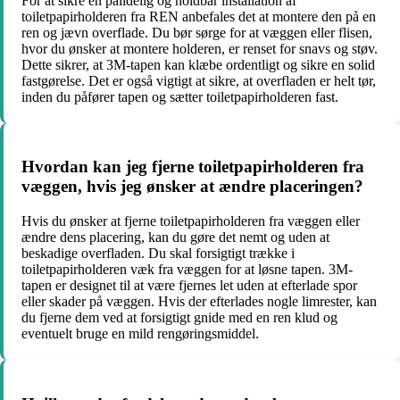
For at sikre en pålidelig og holdbar installation af
toiletpapirholderen fra REN anbefales det at montere den på en
ren og jævn overflade. Du bør sørge for at væggen eller flisen,
hvor du ønsker at montere holderen, er renset for snavs og støv.
Dette sikrer, at 3M-tapen kan klæbe ordentligt og sikre en solid
fastgørelse. Det er også vigtigt at sikre, at overfladen er helt tør,
inden du påfører tapen og sætter toiletpapirholderen fast.
Hvordan kan jeg fjerne toiletpapirholderen fra
væggen, hvis jeg ønsker at ændre placeringen?
Hvis du ønsker at fjerne toiletpapirholderen fra væggen eller
ændre dens placering, kan du gøre det nemt og uden at
beskadige overfladen. Du skal forsigtigt trække i
toiletpapirholderen væk fra væggen for at løsne tapen. 3M-
tapen er designet til at være fjernes let uden at efterlade spor
eller skader på væggen. Hvis der efterlades nogle limrester, kan
du fjerne dem ved at forsigtigt gnide med en ren klud og
eventuelt bruge en mild rengøringsmiddel.