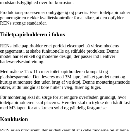
modstandsdygtighed over for korrosion.
Produktionsprocessen er omhyggelig og præcis. Hver toiletpapirholder
gennemgår en række kvalitetskontroller for at sikre, at den opfylder
RENs strenge standarder.
Toiletpapirholderen i fokus
RENs toiletpapirholder er et perfekt eksempel på virksomhedens
engagement i at skabe funktionelle og stilfulde produkter. Denne
model har et enkelt og moderne design, der passer ind i enhver
badeværelsesindretning.
Med målene 15 x 11 cm er toiletpapirholderen kompakt og
pladsbesparende. Den leveres med 3M tape, hvilket gør det nemt og
hurtigt at montere den uden brug af værktøj. Denne monteringsmetode
sikrer, at du undgår at bore huller i væg, fliser og fuger.
Før montering skal du sørge for at rengøre overfladen grundigt, hvor
toiletpapirholderen skal placeres. Herefter skal du trykke den hårdt fast
med M3 tapen for at sikre en solid og pålidelig fastgørelse.
Konklusion
REN er en producent, der er dedikeret til at skabe moderne og stilrene