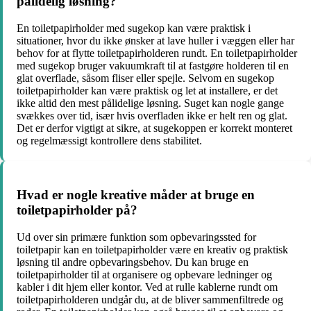
pålidelig løsning?
En toiletpapirholder med sugekop kan være praktisk i
situationer, hvor du ikke ønsker at lave huller i væggen eller har
behov for at flytte toiletpapirholderen rundt. En toiletpapirholder
med sugekop bruger vakuumkraft til at fastgøre holderen til en
glat overflade, såsom fliser eller spejle. Selvom en sugekop
toiletpapirholder kan være praktisk og let at installere, er det
ikke altid den mest pålidelige løsning. Suget kan nogle gange
svækkes over tid, især hvis overfladen ikke er helt ren og glat.
Det er derfor vigtigt at sikre, at sugekoppen er korrekt monteret
og regelmæssigt kontrollere dens stabilitet.
Hvad er nogle kreative måder at bruge en
toiletpapirholder på?
Ud over sin primære funktion som opbevaringssted for
toiletpapir kan en toiletpapirholder være en kreativ og praktisk
løsning til andre opbevaringsbehov. Du kan bruge en
toiletpapirholder til at organisere og opbevare ledninger og
kabler i dit hjem eller kontor. Ved at rulle kablerne rundt om
toiletpapirholderen undgår du, at de bliver sammenfiltrede og