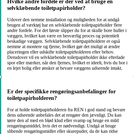
Hvilke andre fordele er der ved at bruge en
selvklæbende toiletpapirholder?
Udover den nemme installation og muligheden for at undgå
brugen af værktøj har en selvklæbende toiletpapirholder flere
andre fordele. For det første slipper du for at skulle bore huller i
væggen, hvilket kan være en besværlig proces og potentielt
beskadige væggen. Selvklæbende toiletpapirholdere er også
nemme at montere og fjerne, hvilket gør det muligt at ændre
placeringen eller udskifte toiletpapirholderen efter behov.
Derudover vil en selvklæbende toiletpapirholder ikke efterlade
spor eller mærker, når den fjernes, hvilket er ideelt, hvis du bor i
en lejet bolig eller ønsker at bevare væggens udseende intakt.
Er der specifikke rengøringsanbefalinger for
toiletpapirholderen?
For at holde toiletpapirholderen fra REN i god stand og bevare
dens udseende anbefales det at rengøre den jævnligt. Du kan
tørre den af med en blød klud eller svamp og bruge en mild
rengøringsmiddel, hvis det er nødvendigt. Undgå at bruge
slibende rengøringsmidler eller skurepuder, da de kan ridse