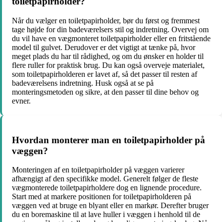
toiletpapirholder?
Når du vælger en toiletpapirholder, bør du først og fremmest
tage højde for din badeværelsers stil og indretning. Overvej om
du vil have en vægmonteret toiletpapirholder eller en fritstående
model til gulvet. Derudover er det vigtigt at tænke på, hvor
meget plads du har til rådighed, og om du ønsker en holder til
flere ruller for praktisk brug. Du kan også overveje materialet,
som toiletpapirholderen er lavet af, så det passer til resten af
badeværelsens indretning. Husk også at se på
monteringsmetoden og sikre, at den passer til dine behov og
evner.
Hvordan monterer man en toiletpapirholder på
væggen?
Monteringen af en toiletpapirholder på væggen varierer
afhængigt af den specifikke model. Generelt følger de fleste
vægmonterede toiletpapirholdere dog en lignende procedure.
Start med at markere positionen for toiletpapirholderen på
væggen ved at bruge en blyant eller en markør. Derefter bruger
du en boremaskine til at lave huller i væggen i henhold til de