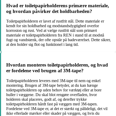
Hvad er toiletpapirholderens primære materiale,
og hvordan påvirker det holdbarheden?
Toiletpapirholderen er lavet af rustfrit stål. Dette materiale er
kendt for sin holdbarhed og modstandsdygtighed overfor
korrosion og rust. Ved at vælge rustfrit stål som primært
materiale er toiletpapirholderen fra REN i stand til at modstå
fugt og vandstænk, der ofte opstår på badeværelset. Dette sikrer,
at den holder sig flot og funktionel i lang tid.
Hvordan monteres toiletpapirholderen, og hvad
er fordelene ved brugen af 3M-tape?
Toiletpapirholderen leveres med 3M-tape til nem og enkel
montering. Brugen af 3M-tape betyder, at du kan hænge
toiletpapirholderen op uden behov for værktøj eller at bore
huller i væggene. Du skal blot rengøre overfladen, hvor
holderen skal placeres, godt af, og derefter trykke
toiletpapirholderen hårdt fast på væggen med 3M-tapen.
Fordelene ved 3M-tape er, at det er stærkt og pålideligt, det vil
ikke efterlade mærker eller skader på væggen, og hvis du