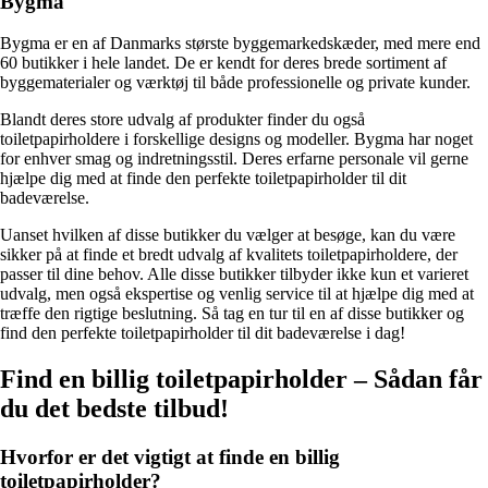
Bygma
Bygma er en af Danmarks største byggemarkedskæder, med mere end
60 butikker i hele landet. De er kendt for deres brede sortiment af
byggematerialer og værktøj til både professionelle og private kunder.
Blandt deres store udvalg af produkter finder du også
toiletpapirholdere i forskellige designs og modeller. Bygma har noget
for enhver smag og indretningsstil. Deres erfarne personale vil gerne
hjælpe dig med at finde den perfekte toiletpapirholder til dit
badeværelse.
Uanset hvilken af ​​disse butikker du vælger at besøge, kan du være
sikker på at finde et bredt udvalg af kvalitets toiletpapirholdere, der
passer til dine behov. Alle disse butikker tilbyder ikke kun et varieret
udvalg, men også ekspertise og venlig service til at hjælpe dig med at
træffe den rigtige beslutning. Så tag en tur til en af disse butikker og
find den perfekte toiletpapirholder til dit badeværelse i dag!
Find en billig toiletpapirholder – Sådan får
du det bedste tilbud!
Hvorfor er det vigtigt at finde en billig
toiletpapirholder?