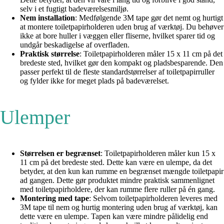
selv i et fugtigt badeværelsesmiljø.
Nem installation
: Medfølgende 3M tape gør det nemt og hurtigt
at montere toiletpapirholderen uden brug af værktøj. Du behøver
ikke at bore huller i væggen eller fliserne, hvilket sparer tid og
undgår beskadigelse af overfladen.
Praktisk størrelse
: Toiletpapirholderen måler 15 x 11 cm på det
bredeste sted, hvilket gør den kompakt og pladsbesparende. Den
passer perfekt til de fleste standardstørrelser af toiletpapirruller
og fylder ikke for meget plads på badeværelset.
Ulemper
Størrelsen er begrænset
: Toiletpapirholderen måler kun 15 x
11 cm på det bredeste sted. Dette kan være en ulempe, da det
betyder, at den kun kan rumme en begrænset mængde toiletpapir
ad gangen. Dette gør produktet mindre praktisk sammenlignet
med toiletpapirholdere, der kan rumme flere ruller på én gang.
Montering med tape
: Selvom toiletpapirholderen leveres med
3M tape til nem og hurtig montering uden brug af værktøj, kan
dette være en ulempe. Tapen kan være mindre pålidelig end