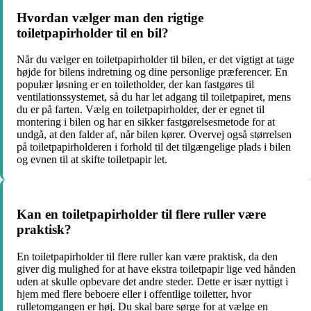
Hvordan vælger man den rigtige
toiletpapirholder til en bil?
Når du vælger en toiletpapirholder til bilen, er det vigtigt at tage
højde for bilens indretning og dine personlige præferencer. En
populær løsning er en toiletholder, der kan fastgøres til
ventilationssystemet, så du har let adgang til toiletpapiret, mens
du er på farten. Vælg en toiletpapirholder, der er egnet til
montering i bilen og har en sikker fastgørelsesmetode for at
undgå, at den falder af, når bilen kører. Overvej også størrelsen
på toiletpapirholderen i forhold til det tilgængelige plads i bilen
og evnen til at skifte toiletpapir let.
Kan en toiletpapirholder til flere ruller være
praktisk?
En toiletpapirholder til flere ruller kan være praktisk, da den
giver dig mulighed for at have ekstra toiletpapir lige ved hånden
uden at skulle opbevare det andre steder. Dette er især nyttigt i
hjem med flere beboere eller i offentlige toiletter, hvor
rulletomgangen er høj. Du skal bare sørge for at vælge en