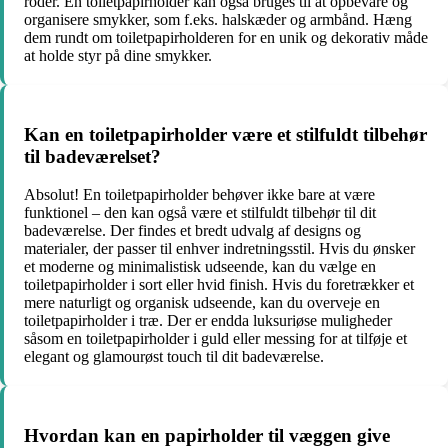
roder. En toiletpapirholder kan også bruges til at opbevare og
organisere smykker, som f.eks. halskæder og armbånd. Hæng
dem rundt om toiletpapirholderen for en unik og dekorativ måde
at holde styr på dine smykker.
Kan en toiletpapirholder være et stilfuldt tilbehør
til badeværelset?
Absolut! En toiletpapirholder behøver ikke bare at være
funktionel – den kan også være et stilfuldt tilbehør til dit
badeværelse. Der findes et bredt udvalg af designs og
materialer, der passer til enhver indretningsstil. Hvis du ønsker
et moderne og minimalistisk udseende, kan du vælge en
toiletpapirholder i sort eller hvid finish. Hvis du foretrækker et
mere naturligt og organisk udseende, kan du overveje en
toiletpapirholder i træ. Der er endda luksuriøse muligheder
såsom en toiletpapirholder i guld eller messing for at tilføje et
elegant og glamourøst touch til dit badeværelse.
Hvordan kan en papirholder til væggen give