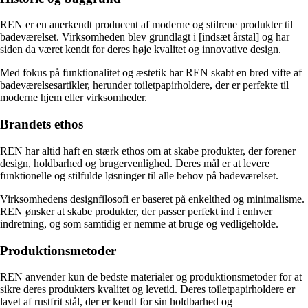
REN er en anerkendt producent af moderne og stilrene produkter til
badeværelset. Virksomheden blev grundlagt i [indsæt årstal] og har
siden da været kendt for deres høje kvalitet og innovative design.
Med fokus på funktionalitet og æstetik har REN skabt en bred vifte af
badeværelsesartikler, herunder toiletpapirholdere, der er perfekte til
moderne hjem eller virksomheder.
Brandets ethos
REN har altid haft en stærk ethos om at skabe produkter, der forener
design, holdbarhed og brugervenlighed. Deres mål er at levere
funktionelle og stilfulde løsninger til alle behov på badeværelset.
Virksomhedens designfilosofi er baseret på enkelthed og minimalisme.
REN ønsker at skabe produkter, der passer perfekt ind i enhver
indretning, og som samtidig er nemme at bruge og vedligeholde.
Produktionsmetoder
REN anvender kun de bedste materialer og produktionsmetoder for at
sikre deres produkters kvalitet og levetid. Deres toiletpapirholdere er
lavet af rustfrit stål, der er kendt for sin holdbarhed og