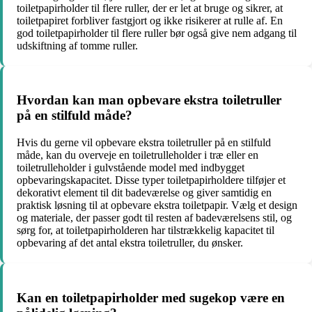
toiletpapirholder til flere ruller, der er let at bruge og sikrer, at
toiletpapiret forbliver fastgjort og ikke risikerer at rulle af. En
god toiletpapirholder til flere ruller bør også give nem adgang til
udskiftning af tomme ruller.
Hvordan kan man opbevare ekstra toiletruller
på en stilfuld måde?
Hvis du gerne vil opbevare ekstra toiletruller på en stilfuld
måde, kan du overveje en toiletrulleholder i træ eller en
toiletrulleholder i gulvstående model med indbygget
opbevaringskapacitet. Disse typer toiletpapirholdere tilføjer et
dekorativt element til dit badeværelse og giver samtidig en
praktisk løsning til at opbevare ekstra toiletpapir. Vælg et design
og materiale, der passer godt til resten af badeværelsens stil, og
sørg for, at toiletpapirholderen har tilstrækkelig kapacitet til
opbevaring af det antal ekstra toiletruller, du ønsker.
Kan en toiletpapirholder med sugekop være en