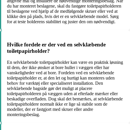
angivne mål og installere de nødvendige monteringsbeslag. Når
du har monteret beslagene, skal du fastgøre toiletpapirholderen
til beslagene ved hjælp af de medfølgende skruer eller ved at
klikke den på plads, hvis det er en selvklæbende model. Sørg
for at teste holderens stabilitet og juster den om nødvendigt.
Hvilke fordele er der ved en selvklæbende
toiletpapirholder?
En selvklæbende toiletpapirholder kan være en praktisk løsning
til dem, der ikke ønsker at bore huller i væggen eller har
vanskeligheder ved at bore. Fordelen ved en selvklæbende
toiletpapirholder er, at den let og hurtigt kan monteres uden
behov for værktøj eller specialiseret installation. Den
selvklæbende bagside gør det muligt at placere
toiletpapirholderen på væggen uden at efterlade mærker eller
beskadige overfladen. Dog skal det bemærkes, at selvklæbende
toiletpapirholdere normalt ikke er lige så stabile som de
modeller, der er fastgjort med skruer eller andre
monteringsbeslag.