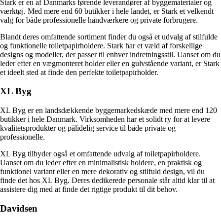
Stark er en af Danmarks førende leverandører af byggematerialer og
værktøj. Med mere end 60 butikker i hele landet, er Stark et velkendt
valg for både professionelle håndværkere og private forbrugere.
Blandt deres omfattende sortiment finder du også et udvalg af stilfulde
og funktionelle toiletpapirholdere. Stark har et væld af forskellige
designs og modeller, der passer til enhver indretningsstil. Uanset om du
leder efter en vægmonteret holder eller en gulvstående variant, er Stark
et ideelt sted at finde den perfekte toiletpapirholder.
XL Byg
XL Byg er en landsdækkende byggemarkedskæde med mere end 120
butikker i hele Danmark. Virksomheden har et solidt ry for at levere
kvalitetsprodukter og pålidelig service til både private og
professionelle.
XL Byg tilbyder også et omfattende udvalg af toiletpapirholdere.
Uanset om du leder efter en minimalistisk holdere, en praktisk og
funktionel variant eller en mere dekorativ og stilfuld design, vil du
finde det hos XL Byg. Deres dedikerede personale står altid klar til at
assistere dig med at finde det rigtige produkt til dit behov.
Davidsen