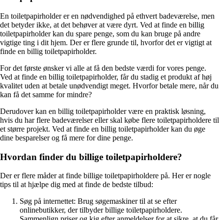
En toiletpapirholder er en nødvendighed på ethvert badeværelse, men
det betyder ikke, at det behøver at være dyrt. Ved at finde en billig
toiletpapirholder kan du spare penge, som du kan bruge på andre
vigtige ting i dit hjem. Der er flere grunde til, hvorfor det er vigtigt at
finde en billig toiletpapirholder.
For det første ønsker vi alle at få den bedste værdi for vores penge.
Ved at finde en billig toiletpapirholder, får du stadig et produkt af høj
kvalitet uden at betale unødvendigt meget. Hvorfor betale mere, når du
kan få det samme for mindre?
Derudover kan en billig toiletpapirholder være en praktisk løsning,
hvis du har flere badeværelser eller skal købe flere toiletpapirholdere til
et større projekt. Ved at finde en billig toiletpapirholder kan du øge
dine besparelser og få mere for dine penge.
Hvordan finder du billige toiletpapirholdere?
Der er flere måder at finde billige toiletpapirholdere på. Her er nogle
tips til at hjælpe dig med at finde de bedste tilbud:
Søg på internettet: Brug søgemaskiner til at se efter
onlinebutikker, der tilbyder billige toiletpapirholdere.
Sammenlign priser og kig efter anmeldelser for at sikre, at du får