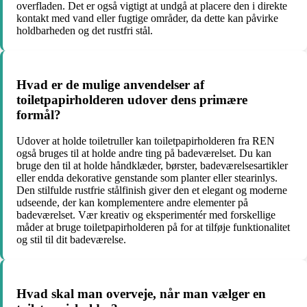
overfladen. Det er også vigtigt at undgå at placere den i direkte
kontakt med vand eller fugtige områder, da dette kan påvirke
holdbarheden og det rustfri stål.
Hvad er de mulige anvendelser af
toiletpapirholderen udover dens primære
formål?
Udover at holde toiletruller kan toiletpapirholderen fra REN
også bruges til at holde andre ting på badeværelset. Du kan
bruge den til at holde håndklæder, børster, badeværelsesartikler
eller endda dekorative genstande som planter eller stearinlys.
Den stilfulde rustfrie stålfinish giver den et elegant og moderne
udseende, der kan komplementere andre elementer på
badeværelset. Vær kreativ og eksperimentér med forskellige
måder at bruge toiletpapirholderen på for at tilføje funktionalitet
og stil til dit badeværelse.
Hvad skal man overveje, når man vælger en