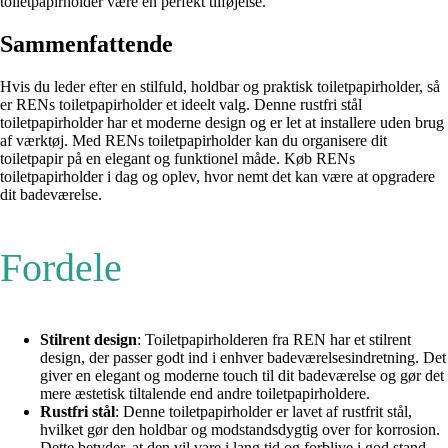
toiletpapirholder være en perfekt tilføjelse.
Sammenfattende
Hvis du leder efter en stilfuld, holdbar og praktisk toiletpapirholder, så
er RENs toiletpapirholder et ideelt valg. Denne rustfri stål
toiletpapirholder har et moderne design og er let at installere uden brug
af værktøj. Med RENs toiletpapirholder kan du organisere dit
toiletpapir på en elegant og funktionel måde. Køb RENs
toiletpapirholder i dag og oplev, hvor nemt det kan være at opgradere
dit badeværelse.
Fordele
Stilrent design
: Toiletpapirholderen fra REN har et stilrent
design, der passer godt ind i enhver badeværelsesindretning. Det
giver en elegant og moderne touch til dit badeværelse og gør det
mere æstetisk tiltalende end andre toiletpapirholdere.
Rustfri stål
: Denne toiletpapirholder er lavet af rustfrit stål,
hvilket gør den holdbar og modstandsdygtig over for korrosion.
Dette betyder, at den vil vare i lang tid og forblive i god stand,