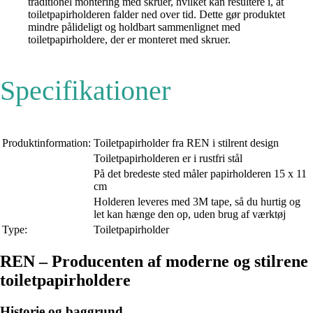
traditionel montering med skruer, hvilket kan resultere i, at
toiletpapirholderen falder ned over tid. Dette gør produktet
mindre pålideligt og holdbart sammenlignet med
toiletpapirholdere, der er monteret med skruer.
Specifikationer
Produktinformation:
Toiletpapirholder fra REN i stilrent design
Toiletpapirholderen er i rustfri stål
På det bredeste sted måler papirholderen 15 x 11
cm
Holderen leveres med 3M tape, så du hurtig og
let kan hænge den op, uden brug af værktøj
Type:
Toiletpapirholder
REN – Producenten af moderne og stilrene
toiletpapirholdere
Historie og baggrund