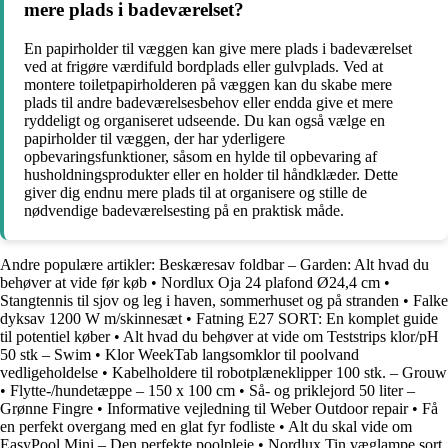
mere plads i badeværelset?
En papirholder til væggen kan give mere plads i badeværelset
ved at frigøre værdifuld bordplads eller gulvplads. Ved at
montere toiletpapirholderen på væggen kan du skabe mere
plads til andre badeværelsesbehov eller endda give et mere
ryddeligt og organiseret udseende. Du kan også vælge en
papirholder til væggen, der har yderligere
opbevaringsfunktioner, såsom en hylde til opbevaring af
husholdningsprodukter eller en holder til håndklæder. Dette
giver dig endnu mere plads til at organisere og stille de
nødvendige badeværelsesting på en praktisk måde.
Andre populære artikler:
Beskæresav foldbar – Garden: Alt hvad du
behøver at vide før køb
•
Nordlux Oja 24 plafond Ø24,4 cm
•
Stangtennis til sjov og leg i haven, sommerhuset og på stranden
•
Falke
dyksav 1200 W m/skinnesæt
•
Fatning E27 SORT: En komplet guide
til potentiel køber
•
Alt hvad du behøver at vide om Teststrips klor/pH
50 stk – Swim
•
Klor WeekTab langsomklor til poolvand
vedligeholdelse
•
Kabelholdere til robotplæneklipper 100 stk. – Grouw
•
Flytte-/hundetæppe – 150 x 100 cm
•
Så- og priklejord 50 liter –
Grønne Fingre
•
Informative vejledning til Weber Outdoor repair
•
Få
en perfekt overgang med en glat fyr fodliste
•
Alt du skal vide om
EasyPool Mini – Den perfekte poolpleje
•
Nordlux Tin væglampe sort