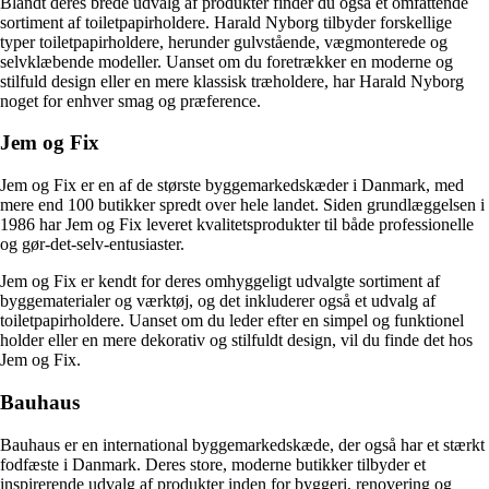
Blandt deres brede udvalg af produkter finder du også et omfattende
sortiment af toiletpapirholdere. Harald Nyborg tilbyder forskellige
typer toiletpapirholdere, herunder gulvstående, vægmonterede og
selvklæbende modeller. Uanset om du foretrækker en moderne og
stilfuld design eller en mere klassisk træholdere, har Harald Nyborg
noget for enhver smag og præference.
Jem og Fix
Jem og Fix er en af de største byggemarkedskæder i Danmark, med
mere end 100 butikker spredt over hele landet. Siden grundlæggelsen i
1986 har Jem og Fix leveret kvalitetsprodukter til både professionelle
og gør-det-selv-entusiaster.
Jem og Fix er kendt for deres omhyggeligt udvalgte sortiment af
byggematerialer og værktøj, og det inkluderer også et udvalg af
toiletpapirholdere. Uanset om du leder efter en simpel og funktionel
holder eller en mere dekorativ og stilfuldt design, vil du finde det hos
Jem og Fix.
Bauhaus
Bauhaus er en international byggemarkedskæde, der også har et stærkt
fodfæste i Danmark. Deres store, moderne butikker tilbyder et
inspirerende udvalg af produkter inden for byggeri, renovering og