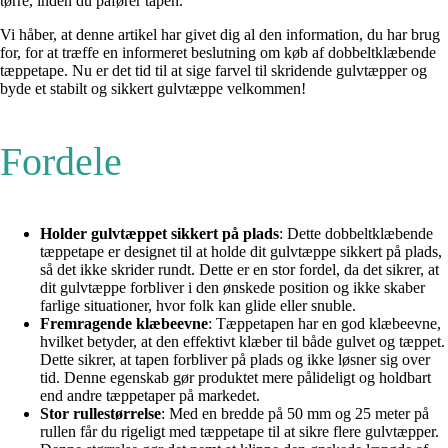
tørre, inden du påfører tapen.
Vi håber, at denne artikel har givet dig al den information, du har brug
for, for at træffe en informeret beslutning om køb af dobbeltklæbende
tæppetape. Nu er det tid til at sige farvel til skridende gulvtæpper og
byde et stabilt og sikkert gulvtæppe velkommen!
Fordele
Holder gulvtæppet sikkert på plads
: Dette dobbeltklæbende
tæppetape er designet til at holde dit gulvtæppe sikkert på plads,
så det ikke skrider rundt. Dette er en stor fordel, da det sikrer, at
dit gulvtæppe forbliver i den ønskede position og ikke skaber
farlige situationer, hvor folk kan glide eller snuble.
Fremragende klæbeevne
: Tæppetapen har en god klæbeevne,
hvilket betyder, at den effektivt klæber til både gulvet og tæppet.
Dette sikrer, at tapen forbliver på plads og ikke løsner sig over
tid. Denne egenskab gør produktet mere pålideligt og holdbart
end andre tæppetaper på markedet.
Stor rullestørrelse
: Med en bredde på 50 mm og 25 meter på
rullen får du rigeligt med tæppetape til at sikre flere gulvtæpper.