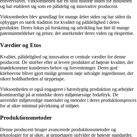
erhvervslivet. Virksomheden har en stolt historie inden for industrien
og har etableret sig som en pålidelig og innovative producent.
Virksomheden blev grundlagt for mange årtier siden og har siden da
opbygget en stærk tradition for kvalitet og pålidelighed i deres
produkter. Deres fokus på forskning og udvikling har ført til mange
patentanmeldelser og priser, der anerkender deres viden og ekspertise.
Værdier og Etos
Kvalitet, pålidelighed og innovation er centrale værdier for denne
producent. De stræber efter at levere produkter af højeste kvalitet, der
imødekommer kundernes behov og forventninger. Deres god
klæbeevne bliver gjort muligt gennem nøje udvalgte ingredienser, der
sikrer holdbarheden af tæppetape.
Virksomheden er også engageret i bæredygtig produktion og arbejder
kontinuerligt på at mindske deres miljømæssige fodaftryk. De
anvender miljøvenlige materialer og metoder i deres produktionsproces
for at sikre minimal påvirkning af miljøet.
Produktionsmetoder
Denne producent bruger avancerede produktionsmetoder og
teknologier for at sikre, at tæppetapen opfylder de højeste standarder.