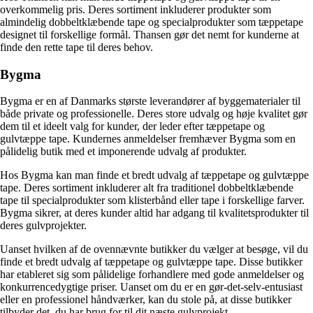
overkommelig pris. Deres sortiment inkluderer produkter som
almindelig dobbeltklæbende tape og specialprodukter som tæppetape
designet til forskellige formål. Thansen gør det nemt for kunderne at
finde den rette tape til deres behov.
Bygma
Bygma er en af Danmarks største leverandører af byggematerialer til
både private og professionelle. Deres store udvalg og høje kvalitet gør
dem til et ideelt valg for kunder, der leder efter tæppetape og
gulvtæppe tape. Kundernes anmeldelser fremhæver Bygma som en
pålidelig butik med et imponerende udvalg af produkter.
Hos Bygma kan man finde et bredt udvalg af tæppetape og gulvtæppe
tape. Deres sortiment inkluderer alt fra traditionel dobbeltklæbende
tape til specialprodukter som klisterbånd eller tape i forskellige farver.
Bygma sikrer, at deres kunder altid har adgang til kvalitetsprodukter til
deres gulvprojekter.
Uanset hvilken af de ovennævnte butikker du vælger at besøge, vil du
finde et bredt udvalg af tæppetape og gulvtæppe tape. Disse butikker
har etableret sig som pålidelige forhandlere med gode anmeldelser og
konkurrencedygtige priser. Uanset om du er en gør-det-selv-entusiast
eller en professionel håndværker, kan du stole på, at disse butikker
tilbyder det, du har brug for til dit næste gulvprojekt.