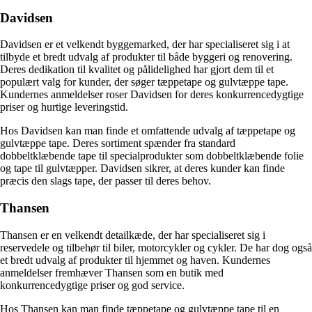
Davidsen
Davidsen er et velkendt byggemarked, der har specialiseret sig i at
tilbyde et bredt udvalg af produkter til både byggeri og renovering.
Deres dedikation til kvalitet og pålidelighed har gjort dem til et
populært valg for kunder, der søger tæppetape og gulvtæppe tape.
Kundernes anmeldelser roser Davidsen for deres konkurrencedygtige
priser og hurtige leveringstid.
Hos Davidsen kan man finde et omfattende udvalg af tæppetape og
gulvtæppe tape. Deres sortiment spænder fra standard
dobbeltklæbende tape til specialprodukter som dobbeltklæbende folie
og tape til gulvtæpper. Davidsen sikrer, at deres kunder kan finde
præcis den slags tape, der passer til deres behov.
Thansen
Thansen er en velkendt detailkæde, der har specialiseret sig i
reservedele og tilbehør til biler, motorcykler og cykler. De har dog også
et bredt udvalg af produkter til hjemmet og haven. Kundernes
anmeldelser fremhæver Thansen som en butik med
konkurrencedygtige priser og god service.
Hos Thansen kan man finde tæppetape og gulvtæppe tape til en