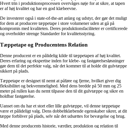
Hvert trin i produktionsprocessen overvåges nøje for at sikre, at tapen
er af høj kvalitet og har en god klæbeevne.
De investerer også i state-of-the-art anlæg og udstyr, der gør det muligt
for dem at producere tæppetape i store volumener uden at gå på
kompromis med kvaliteten. Deres produktionsfaciliteter er certificerede
og overholder strenge Standarder for kvalitetsstyring.
Tæppetape og Producentens Relation
Denne producent er en pålidelig kilde til tæppetapen af høj kvalitet.
Deres erfaring og ekspertise inden for klebe- og fastgørelsesløsninger
gør dem til det perfekte valg, når det kommer til at holde dit gulvtæppe
sikkert på plads.
Tæppetape er designet til nemt at påføre og fjerne, hvilket giver dig
fleksibilitet og bekvemmelighed. Med dens bredde på 50 mm og 25
meter på rullen kan du nemt tilpasse den til dit gulvtæppe og sikre en
holdbar fastgørelse.
Uanset om du har et stort eller lille gulvtæppe, vil denne tæppetape
være et pålideligt valg. Dens dobbeltklæbende egenskaber sikrer, at dit
tæppe forbliver på plads, selv når det udsættes for bevægelse og brug.
Med denne producents historie, værdier, produktion og relation til