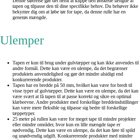
Denne størrelse gør det nemt at klippe den ønskede længde af
tapen og tilpasse den til dine specifikke behov. Du behøver ikke
bekymre dig om at løbe tør for tape, da denne rulle har en
generøs mængde.
Ulemper
Tapen er kun til brug under gulvtæpper og kan ikke anvendes til
andre formål. Dette kan være en ulempe, da det begrænser
produktets anvendelighed og gør det mindre alsidigt end
konkurrerende produkter.
Tapen har en bredde på 50 mm, hvilket kan være for bredt til
visse typer af gulvtæpper. Dette kan være en ulempe, da det kan
være svært at få tapen til at passe korrekt og sikre en optimal
klæbeevne. Andre produkter med forskellige breddeindstillinger
kan være mere fleksible og tilpasse sig bedre til forskellige
tæppetyper.
25 meter på rullen kan være for meget tape til mindre projekter
eller mindre områder, hvor kun en lille mængde tape er
nødvendig. Dette kan være en ulempe, da det kan føre til spild
og unødvendig udgift. Konkurrerende produkter med mindre