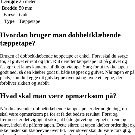
Længde
25 meter
Bredde
50 mm
Farve
Gult
Type
Tæppetape
Hvordan bruger man dobbeltklæbende
tæppetape?
Brugen af dobbeltklæbende tæppetape er enkel. Først skal du sørge
for, at gulvet er rent og tørt. Rul derefter tæppetape ud på gulvet og
fastgør det langs kanterne af dit gulvtæppe. Sørg for at trykke tapen
godt ned, så den klæber godt til både tæppet og gulvet. Når tapen er på
plads, kan du lægge dit gulvtæppe ovenpå og nyde et tæppe, der
forbliver sikkert og stabilt.
Hvad skal man være opmærksom på?
Når du anvender dobbeltklæbende tæppetape, er der nogle ting, du
skal være opmærksom på for at få det bedste resultat. Først og
fremmest er det vigtigt at sikre, at både gulvet og tæppet er rene og
tørre, inden du påfører tapen. Dette sikrer, at tapen klæber ordentligt og
ikke mister sin klæbeevne over tid. Derudover skal du være forsigtig,