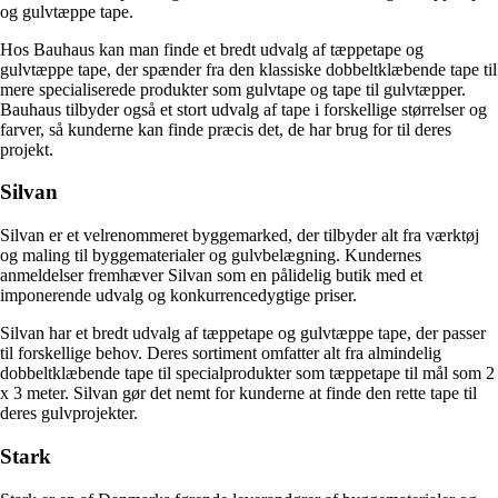
og gulvtæppe tape.
Hos Bauhaus kan man finde et bredt udvalg af tæppetape og
gulvtæppe tape, der spænder fra den klassiske dobbeltklæbende tape til
mere specialiserede produkter som gulvtape og tape til gulvtæpper.
Bauhaus tilbyder også et stort udvalg af tape i forskellige størrelser og
farver, så kunderne kan finde præcis det, de har brug for til deres
projekt.
Silvan
Silvan er et velrenommeret byggemarked, der tilbyder alt fra værktøj
og maling til byggematerialer og gulvbelægning. Kundernes
anmeldelser fremhæver Silvan som en pålidelig butik med et
imponerende udvalg og konkurrencedygtige priser.
Silvan har et bredt udvalg af tæppetape og gulvtæppe tape, der passer
til forskellige behov. Deres sortiment omfatter alt fra almindelig
dobbeltklæbende tape til specialprodukter som tæppetape til mål som 2
x 3 meter. Silvan gør det nemt for kunderne at finde den rette tape til
deres gulvprojekter.
Stark