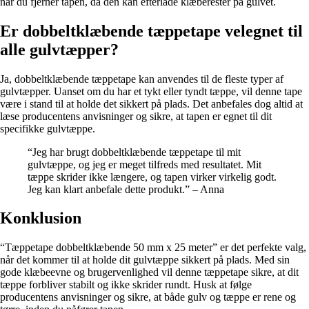
når du fjerner tapen, da den kan efterlade klæberester på gulvet.
Er dobbeltklæbende tæppetape velegnet til
alle gulvtæpper?
Ja, dobbeltklæbende tæppetape kan anvendes til de fleste typer af
gulvtæpper. Uanset om du har et tykt eller tyndt tæppe, vil denne tape
være i stand til at holde det sikkert på plads. Det anbefales dog altid at
læse producentens anvisninger og sikre, at tapen er egnet til dit
specifikke gulvtæppe.
“Jeg har brugt dobbeltklæbende tæppetape til mit
gulvtæppe, og jeg er meget tilfreds med resultatet. Mit
tæppe skrider ikke længere, og tapen virker virkelig godt.
Jeg kan klart anbefale dette produkt.” – Anna
Konklusion
“Tæppetape dobbeltklæbende 50 mm x 25 meter” er det perfekte valg,
når det kommer til at holde dit gulvtæppe sikkert på plads. Med sin
gode klæbeevne og brugervenlighed vil denne tæppetape sikre, at dit
tæppe forbliver stabilt og ikke skrider rundt. Husk at følge
producentens anvisninger og sikre, at både gulv og tæppe er rene og