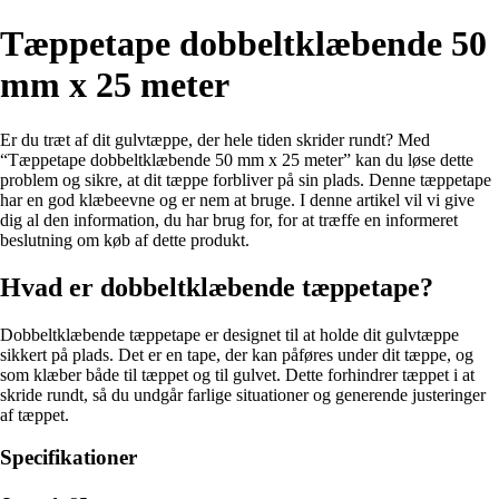
Tæppetape dobbeltklæbende 50
mm x 25 meter
Er du træt af dit gulvtæppe, der hele tiden skrider rundt? Med
“Tæppetape dobbeltklæbende 50 mm x 25 meter” kan du løse dette
problem og sikre, at dit tæppe forbliver på sin plads. Denne tæppetape
har en god klæbeevne og er nem at bruge. I denne artikel vil vi give
dig al den information, du har brug for, for at træffe en informeret
beslutning om køb af dette produkt.
Hvad er dobbeltklæbende tæppetape?
Dobbeltklæbende tæppetape er designet til at holde dit gulvtæppe
sikkert på plads. Det er en tape, der kan påføres under dit tæppe, og
som klæber både til tæppet og til gulvet. Dette forhindrer tæppet i at
skride rundt, så du undgår farlige situationer og generende justeringer
af tæppet.
Specifikationer