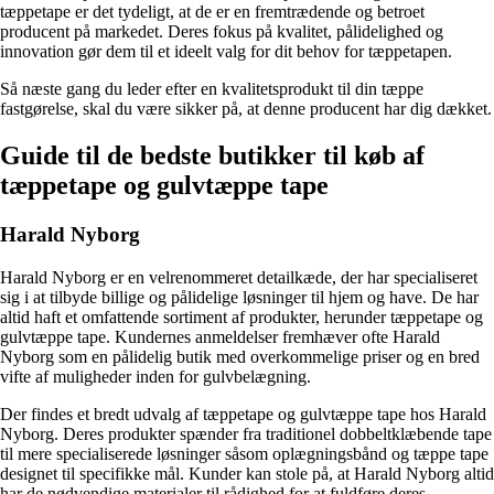
tæppetape er det tydeligt, at de er en fremtrædende og betroet
producent på markedet. Deres fokus på kvalitet, pålidelighed og
innovation gør dem til et ideelt valg for dit behov for tæppetapen.
Så næste gang du leder efter en kvalitetsprodukt til din tæppe
fastgørelse, skal du være sikker på, at denne producent har dig dækket.
Guide til de bedste butikker til køb af
tæppetape og gulvtæppe tape
Harald Nyborg
Harald Nyborg er en velrenommeret detailkæde, der har specialiseret
sig i at tilbyde billige og pålidelige løsninger til hjem og have. De har
altid haft et omfattende sortiment af produkter, herunder tæppetape og
gulvtæppe tape. Kundernes anmeldelser fremhæver ofte Harald
Nyborg som en pålidelig butik med overkommelige priser og en bred
vifte af muligheder inden for gulvbelægning.
Der findes et bredt udvalg af tæppetape og gulvtæppe tape hos Harald
Nyborg. Deres produkter spænder fra traditionel dobbeltklæbende tape
til mere specialiserede løsninger såsom oplægningsbånd og tæppe tape
designet til specifikke mål. Kunder kan stole på, at Harald Nyborg altid
har de nødvendige materialer til rådighed for at fuldføre deres