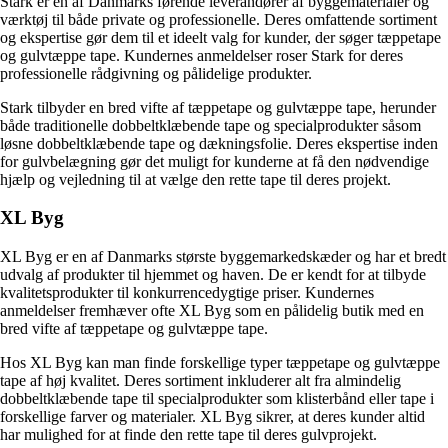
Stark er en af Danmarks førende leverandører af byggematerialer og
værktøj til både private og professionelle. Deres omfattende sortiment
og ekspertise gør dem til et ideelt valg for kunder, der søger tæppetape
og gulvtæppe tape. Kundernes anmeldelser roser Stark for deres
professionelle rådgivning og pålidelige produkter.
Stark tilbyder en bred vifte af tæppetape og gulvtæppe tape, herunder
både traditionelle dobbeltklæbende tape og specialprodukter såsom
løsne dobbeltklæbende tape og dækningsfolie. Deres ekspertise inden
for gulvbelægning gør det muligt for kunderne at få den nødvendige
hjælp og vejledning til at vælge den rette tape til deres projekt.
XL Byg
XL Byg er en af Danmarks største byggemarkedskæder og har et bredt
udvalg af produkter til hjemmet og haven. De er kendt for at tilbyde
kvalitetsprodukter til konkurrencedygtige priser. Kundernes
anmeldelser fremhæver ofte XL Byg som en pålidelig butik med en
bred vifte af tæppetape og gulvtæppe tape.
Hos XL Byg kan man finde forskellige typer tæppetape og gulvtæppe
tape af høj kvalitet. Deres sortiment inkluderer alt fra almindelig
dobbeltklæbende tape til specialprodukter som klisterbånd eller tape i
forskellige farver og materialer. XL Byg sikrer, at deres kunder altid
har mulighed for at finde den rette tape til deres gulvprojekt.