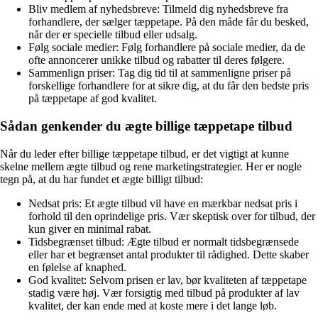
Bliv medlem af nyhedsbreve: Tilmeld dig nyhedsbreve fra
forhandlere, der sælger tæppetape. På den måde får du besked,
når der er specielle tilbud eller udsalg.
Følg sociale medier: Følg forhandlere på sociale medier, da de
ofte annoncerer unikke tilbud og rabatter til deres følgere.
Sammenlign priser: Tag dig tid til at sammenligne priser på
forskellige forhandlere for at sikre dig, at du får den bedste pris
på tæppetape af god kvalitet.
Sådan genkender du ægte billige tæppetape tilbud
Når du leder efter billige tæppetape tilbud, er det vigtigt at kunne
skelne mellem ægte tilbud og rene marketingstrategier. Her er nogle
tegn på, at du har fundet et ægte billigt tilbud:
Nedsat pris: Et ægte tilbud vil have en mærkbar nedsat pris i
forhold til den oprindelige pris. Vær skeptisk over for tilbud, der
kun giver en minimal rabat.
Tidsbegrænset tilbud: Ægte tilbud er normalt tidsbegrænsede
eller har et begrænset antal produkter til rådighed. Dette skaber
en følelse af knaphed.
God kvalitet: Selvom prisen er lav, bør kvaliteten af tæppetape
stadig være høj. Vær forsigtig med tilbud på produkter af lav
kvalitet, der kan ende med at koste mere i det lange løb.