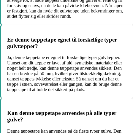
at sørge for, at både tæppets underside og gulvet er rene og fri
for støv og snavs, da dette kan påvirke klæbeevnen. Når tapen
er fastgjort, kan du nyde dit gulvtæppe uden bekymringer om,
at det flytter sig eller skrider rundt.
Er denne tæppetape egnet til forskellige typer
gulvtæpper?
Ja, denne tæppetape er egnet til forskellige typer gulvtæpper.
Uanset om dit tæppe er lavet af uld, syntetiske materialer eller
noget helt tredje, kan denne tæppetape anvendes sikkert. Den
har en bredde på 50 mm, hvilket giver tilstrækkelig dækning,
uanset tæppets tykkelse eller tekstur. Så uanset om du har et
tæppe i stuen, soveværelset eller gangen, kan du bruge denne
tæppetape til at holde det sikkert på plads.
Kan denne tæppetape anvendes på alle typer
gulve?
Denne tæppetape kan anvendes på de fleste typer gulve. Den