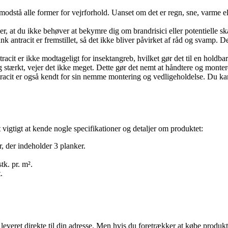
odstå alle former for vejrforhold. Uanset om det er regn, sne, varme ell
r, at du ikke behøver at bekymre dig om brandrisici eller potentielle sk
ntracit er fremstillet, så det ikke bliver påvirket af råd og svamp. De
it er ikke modtageligt for insektangreb, hvilket gør det til en holdbar 
tærkt, vejer det ikke meget. Dette gør det nemt at håndtere og monter
it er også kendt for sin nemme montering og vedligeholdelse. Du kan hu
vigtigt at kende nogle specifikationer og detaljer om produktet:
 der indeholder 3 planker.
tk. pr. m².
.
everet direkte til din adresse. Men hvis du foretrækker at købe produkte