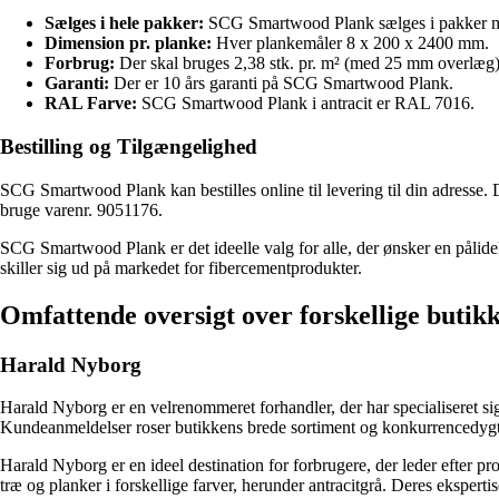
Sælges i hele pakker:
SCG Smartwood Plank sælges i pakker m
Dimension pr. planke:
Hver plankemåler 8 x 200 x 2400 mm.
Forbrug:
Der skal bruges 2,38 stk. pr. m² (med 25 mm overlæg)
Garanti:
Der er 10 års garanti på SCG Smartwood Plank.
RAL Farve:
SCG Smartwood Plank i antracit er RAL 7016.
Bestilling og Tilgængelighed
SCG Smartwood Plank kan bestilles online til levering til din adresse. 
bruge varenr. 9051176.
SCG Smartwood Plank er det ideelle valg for alle, der ønsker en påli
skiller sig ud på markedet for fibercementprodukter.
Omfattende oversigt over forskellige butikk
Harald Nyborg
Harald Nyborg er en velrenommeret forhandler, der har specialiseret si
Kundeanmeldelser roser butikkens brede sortiment og konkurrencedygti
Harald Nyborg er en ideel destination for forbrugere, der leder efter pr
træ og planker i forskellige farver, herunder antracitgrå. Deres eksperti