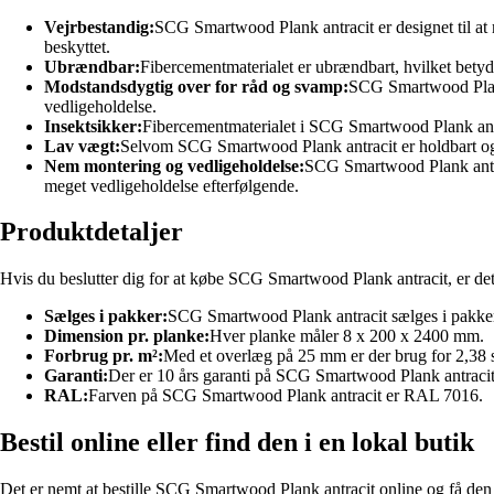
Vejrbestandig:
SCG Smartwood Plank antracit er designet til at m
beskyttet.
Ubrændbar:
Fibercementmaterialet er ubrændbart, hvilket betyde
Modstandsdygtig over for råd og svamp:
SCG Smartwood Plank a
vedligeholdelse.
Insektsikker:
Fibercementmaterialet i SCG Smartwood Plank antrac
Lav vægt:
Selvom SCG Smartwood Plank antracit er holdbart og s
Nem montering og vedligeholdelse:
SCG Smartwood Plank antrac
meget vedligeholdelse efterfølgende.
Produktdetaljer
Hvis du beslutter dig for at købe SCG Smartwood Plank antracit, er det 
Sælges i pakker:
SCG Smartwood Plank antracit sælges i pakker,
Dimension pr. planke:
Hver planke måler 8 x 200 x 2400 mm.
Forbrug pr. m²:
Med et overlæg på 25 mm er der brug for 2,38 s
Garanti:
Der er 10 års garanti på SCG Smartwood Plank antracit
RAL:
Farven på SCG Smartwood Plank antracit er RAL 7016.
Bestil online eller find den i en lokal butik
Det er nemt at bestille SCG Smartwood Plank antracit online og få den l