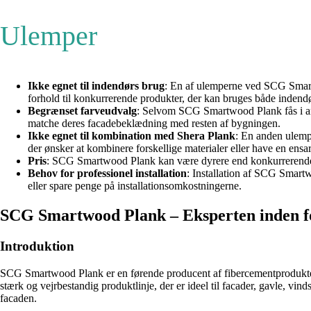
Ulemper
Ikke egnet til indendørs brug
: En af ulemperne ved SCG Smartw
forhold til konkurrerende produkter, der kan bruges både indend
Begrænset farveudvalg
: Selvom SCG Smartwood Plank fås i ant
matche deres facadebeklædning med resten af bygningen.
Ikke egnet til kombination med Shera Plank
: En anden ulemp
der ønsker at kombinere forskellige materialer eller have en ens
Pris
: SCG Smartwood Plank kan være dyrere end konkurrerende pr
Behov for professionel installation
: Installation af SCG Smartw
eller spare penge på installationsomkostningerne.
SCG Smartwood Plank – Eksperten inden f
Introduktion
SCG Smartwood Plank er en førende producent af fibercementprodukter o
stærk og vejrbestandig produktlinje, der er ideel til facader, gavle, vi
facaden.