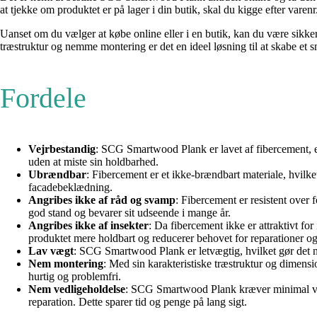
at tjekke om produktet er på lager i din butik, skal du kigge efter varen
Uanset om du vælger at købe online eller i en butik, kan du være sikke
træstruktur og nemme montering er det en ideel løsning til at skabe et 
Fordele
Vejrbestandig
: SCG Smartwood Plank er lavet af fibercement, et
uden at miste sin holdbarhed.
Ubrændbar
: Fibercement er et ikke-brændbart materiale, hvilk
facadebeklædning.
Angribes ikke af råd og svamp
: Fibercement er resistent over 
god stand og bevarer sit udseende i mange år.
Angribes ikke af insekter
: Da fibercement ikke er attraktivt fo
produktet mere holdbart og reducerer behovet for reparationer og
Lav vægt
: SCG Smartwood Plank er letvægtig, hvilket gør det ne
Nem montering
: Med sin karakteristiske træstruktur og dimen
hurtig og problemfri.
Nem vedligeholdelse
: SCG Smartwood Plank kræver minimal vedl
reparation. Dette sparer tid og penge på lang sigt.