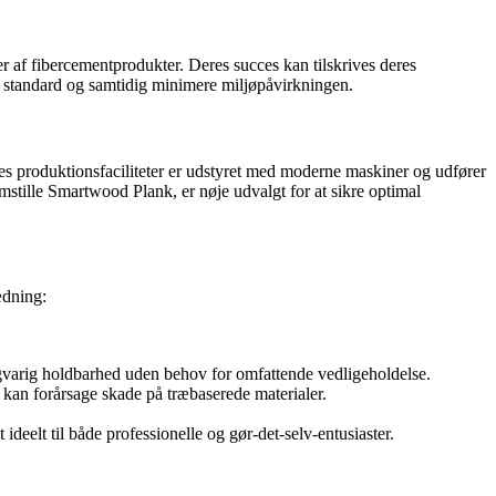
af fibercementprodukter. Deres succes kan tilskrives deres
e standard og samtidig minimere miljøpåvirkningen.
es produktionsfaciliteter er udstyret med moderne maskiner og udfører
emstille Smartwood Plank, er nøje udvalgt for at sikre optimal
ædning:
ngvarig holdbarhed uden behov for omfattende vedligeholdelse.
 kan forårsage skade på træbaserede materialer.
elt til både professionelle og gør-det-selv-entusiaster.