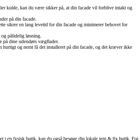
er kulde, kan du være sikker på, at din facade vil forblive intakt og
ader på din facade.
tte sikrer en lang levetid for din facade og minimerer behovet for
og pålidelig løsning.
e på dine udendørs vægflader.
rtigt og nemt få det installeret på din facade, og det kræver ikke
t i en fysisk butik, kan du også besøge din lokale jem & fix butik. For