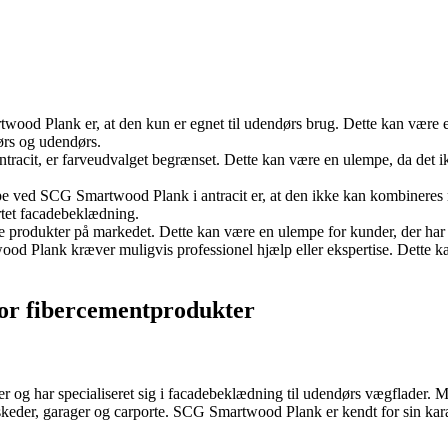
ood Plank er, at den kun er egnet til udendørs brug. Dette kan være 
ørs og udendørs.
racit, er farveudvalget begrænset. Dette kan være en ulempe, da det ik
e ved SCG Smartwood Plank i antracit er, at den ikke kan kombineres 
artet facadebeklædning.
odukter på markedet. Dette kan være en ulempe for kunder, der har et
ood Plank kræver muligvis professionel hjælp eller ekspertise. Dette ka
or fibercementprodukter
g har specialiseret sig i facadebeklædning til udendørs vægflader. Me
ndskeder, garager og carporte. SCG Smartwood Plank er kendt for sin karak