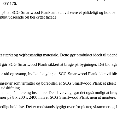
r. 9051176.
r på, at SCG Smartwood Plank antracit vil være et pålideligt og holdba
smukt udseende og beskyttet facade.
 stærkt og vejrbestandigt materiale. Dette gør produktet ideelt til ud
et gør SCG Smartwood Plank sikkert at bruge på bygninger. Det bidrager 
for råd og svamp, hvilket betyder, at SCG Smartwood Plank ikke vil blive
r insekter som termitter og borebiller, er SCG Smartwood Plank et ideelt 
 udskiftning.
mt at håndtere og installere. Den lave vægt gør det også muligt at brug
sioner på 8 x 200 x 2400 mm er SCG Smartwood Plank nem at montere. Det
igeholdelse. Det er modstandsdygtigt over for pletter, skrammer og fal