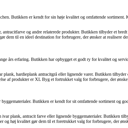
nchen. Butikken er kendt for sin høje kvalitet og omfattende sortiment
er, antracitfarve og andre relaterede produkter. Butikken tilbyder et bred
r dem til en ideel destination for forbrugere, der ønsker at realisere d
e års erfaring. Butikken har opbygget et godt ry for kvalitet og servic
r plank, hardieplank antracitgrå eller lignende varer. Butikken tilbyder e
lse af produkter er XL Byg et fortrukket valg for forbrugere, der ønske
r byggematerialer. Butikken er kendt for sit omfattende sortiment og g
 ivar plank, antracit farve eller lignende byggematerialer. Butikken tilby
og høj kvalitet gør dem til et foretrukket valg for forbrugere, der ønsk