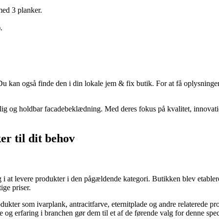
ed 3 planker.
.
Du kan også finde den i din lokale jem & fix butik. For at få oplysning
delig og holdbar facadebeklædning. Med deres fokus på kvalitet, inno
er til dit behov
g i at levere produkter i den pågældende kategori. Butikken blev etable
ge priser.
odukter som ivarplank, antracitfarve, eternitplade og andre relaterede pr
se og erfaring i branchen gør dem til et af de førende valg for denne spe