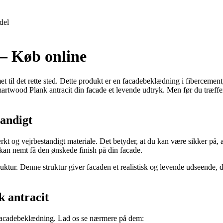
del
– Køb online
il det rette sted. Dette produkt er en facadebeklædning i fibercement,
rtwood Plank antracit din facade et levende udtryk. Men før du træffer
andigt
rkt og vejrbestandigt materiale. Det betyder, at du kan være sikker på, 
 kan nemt få den ønskede finish på din facade.
r. Denne struktur giver facaden et realistisk og levende udseende, der 
 antracit
 facadebeklædning. Lad os se nærmere på dem: