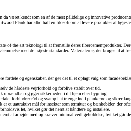
æret kendt som en af ​​de mest pålidelige og innovative producenter 
ood Plank har altid haft en filosofi om at levere produkter af højest
f-the-art teknologi til at fremstille deres fibercementprodukter. Der
nsstemmelse med de højeste standarder. Materialerne, der bruges til at fr
e fordele og egenskaber, der gør det til et oplagt valg som facadebekl
v de hårdeste vejrforhold og forblive stabilt over tid.
k ubrændbar og øger sikkerheden i dit hjem eller bygning.
ialet forhindrer råd og svamp i at trænge ind i plankerne og sikrer la
 et uattraktivt mål for insekter som termitter og bænkebider, der ofte
holdsvis let, hvilket gør det nemt at håndtere og installere.
t at arbejde med og kræver minimal vedligeholdelse, hvilket gør det ide