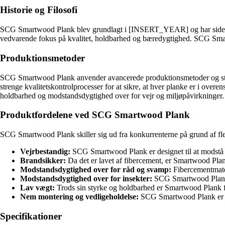
Historie og Filosofi
SCG Smartwood Plank blev grundlagt i [INSERT_YEAR] og har siden da v
vedvarende fokus på kvalitet, holdbarhed og bæredygtighed. SCG Smartw
Produktionsmetoder
SCG Smartwood Plank anvender avancerede produktionsmetoder og state-o
strenge kvalitetskontrolprocesser for at sikre, at hver planke er i overe
holdbarhed og modstandsdygtighed over for vejr og miljøpåvirkninger.
Produktfordelene ved SCG Smartwood Plank
SCG Smartwood Plank skiller sig ud fra konkurrenterne på grund af fler
Vejrbestandig:
SCG Smartwood Plank er designet til at modstå sel
Brandsikker:
Da det er lavet af fibercement, er Smartwood Plan
Modstandsdygtighed over for råd og svamp:
Fibercementmater
Modstandsdygtighed over for insekter:
SCG Smartwood Plank er
Lav vægt:
Trods sin styrke og holdbarhed er Smartwood Plank for
Nem montering og vedligeholdelse:
SCG Smartwood Plank er nem
Specifikationer