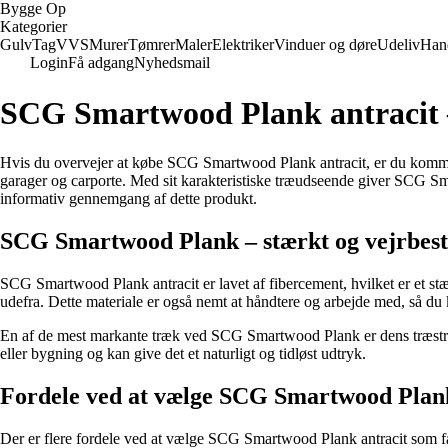
Bygge Op
Kategorier
Gulv
Tag
VVS
Murer
Tømrer
Maler
Elektriker
Vinduer og døre
Udeliv
Han
Login
Få adgang
Nyhedsmail
SCG Smartwood Plank antracit 
Hvis du overvejer at købe SCG Smartwood Plank antracit, er du kommet t
garager og carporte. Med sit karakteristiske træudseende giver SCG Sma
informativ gennemgang af dette produkt.
SCG Smartwood Plank – stærkt og vejrbest
SCG Smartwood Plank antracit er lavet af fibercement, hvilket er et stæ
udefra. Dette materiale er også nemt at håndtere og arbejde med, så du
En af de mest markante træk ved SCG Smartwood Plank er dens træstruktu
eller bygning og kan give det et naturligt og tidløst udtryk.
Fordele ved at vælge SCG Smartwood Plank
Der er flere fordele ved at vælge SCG Smartwood Plank antracit som