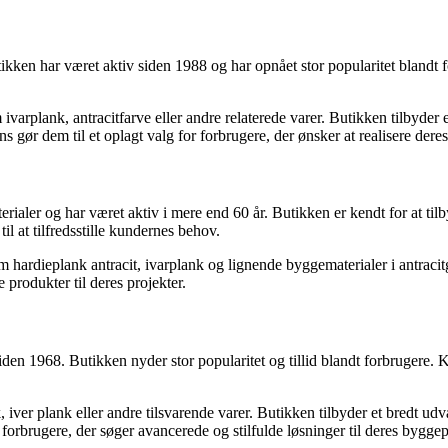
Butikken har været aktiv siden 1988 og har opnået stor popularitet blan
ivarplank, antracitfarve eller andre relaterede varer. Butikken tilbyder e
s gør dem til et oplagt valg for forbrugere, der ønsker at realisere deres
rialer og har været aktiv i mere end 60 år. Butikken er kendt for at til
l at tilfredsstille kundernes behov.
m hardieplank antracit, ivarplank og lignende byggematerialer i antracit
e produkter til deres projekter.
 siden 1968. Butikken nyder stor popularitet og tillid blandt forbrugere
, iver plank eller andre tilsvarende varer. Butikken tilbyder et bredt ud
forbrugere, der søger avancerede og stilfulde løsninger til deres byggep