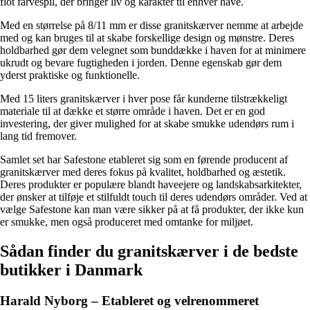
flot farvespil, der bringer liv og karakter til enhver have.
Med en størrelse på 8/11 mm er disse granitskærver nemme at arbejde
med og kan bruges til at skabe forskellige design og mønstre. Deres
holdbarhed gør dem velegnet som bunddække i haven for at minimere
ukrudt og bevare fugtigheden i jorden. Denne egenskab gør dem
yderst praktiske og funktionelle.
Med 15 liters granitskærver i hver pose får kunderne tilstrækkeligt
materiale til at dække et større område i haven. Det er en god
investering, der giver mulighed for at skabe smukke udendørs rum i
lang tid fremover.
Samlet set har Safestone etableret sig som en førende producent af
granitskærver med deres fokus på kvalitet, holdbarhed og æstetik.
Deres produkter er populære blandt haveejere og landskabsarkitekter,
der ønsker at tilføje et stilfuldt touch til deres udendørs områder. Ved at
vælge Safestone kan man være sikker på at få produkter, der ikke kun
er smukke, men også produceret med omtanke for miljøet.
Sådan finder du granitskærver i de bedste
butikker i Danmark
Harald Nyborg – Etableret og velrenommeret