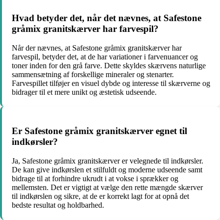
Hvad betyder det, når det nævnes, at Safestone
gråmix granitskærver har farvespil?
Når der nævnes, at Safestone gråmix granitskærver har
farvespil, betyder det, at de har variationer i farvenuancer og
toner inden for den grå farve. Dette skyldes skærvens naturlige
sammensætning af forskellige mineraler og stenarter.
Farvespillet tilføjer en visuel dybde og interesse til skærverne og
bidrager til et mere unikt og æstetisk udseende.
Er Safestone gråmix granitskærver egnet til
indkørsler?
Ja, Safestone gråmix granitskærver er velegnede til indkørsler.
De kan give indkørslen et stilfuldt og moderne udseende samt
bidrage til at forhindre ukrudt i at vokse i sprækker og
mellemsten. Det er vigtigt at vælge den rette mængde skærver
til indkørslen og sikre, at de er korrekt lagt for at opnå det
bedste resultat og holdbarhed.