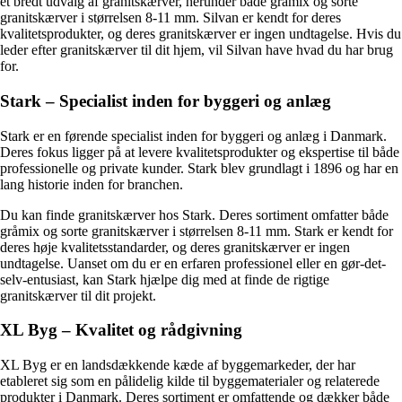
et bredt udvalg af granitskærver, herunder både gråmix og sorte
granitskærver i størrelsen 8-11 mm. Silvan er kendt for deres
kvalitetsprodukter, og deres granitskærver er ingen undtagelse. Hvis du
leder efter granitskærver til dit hjem, vil Silvan have hvad du har brug
for.
Stark – Specialist inden for byggeri og anlæg
Stark er en førende specialist inden for byggeri og anlæg i Danmark.
Deres fokus ligger på at levere kvalitetsprodukter og ekspertise til både
professionelle og private kunder. Stark blev grundlagt i 1896 og har en
lang historie inden for branchen.
Du kan finde granitskærver hos Stark. Deres sortiment omfatter både
gråmix og sorte granitskærver i størrelsen 8-11 mm. Stark er kendt for
deres høje kvalitetsstandarder, og deres granitskærver er ingen
undtagelse. Uanset om du er en erfaren professionel eller en gør-det-
selv-entusiast, kan Stark hjælpe dig med at finde de rigtige
granitskærver til dit projekt.
XL Byg – Kvalitet og rådgivning
XL Byg er en landsdækkende kæde af byggemarkeder, der har
etableret sig som en pålidelig kilde til byggematerialer og relaterede
produkter i Danmark. Deres sortiment er omfattende og dækker både