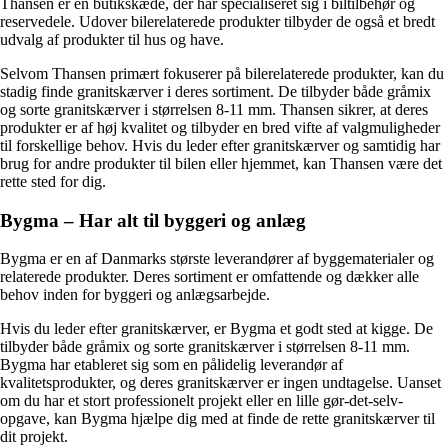
Thansen er en butikskæde, der har specialiseret sig i biltilbehør og
reservedele. Udover bilerelaterede produkter tilbyder de også et bredt
udvalg af produkter til hus og have.
Selvom Thansen primært fokuserer på bilerelaterede produkter, kan du
stadig finde granitskærver i deres sortiment. De tilbyder både gråmix
og sorte granitskærver i størrelsen 8-11 mm. Thansen sikrer, at deres
produkter er af høj kvalitet og tilbyder en bred vifte af valgmuligheder
til forskellige behov. Hvis du leder efter granitskærver og samtidig har
brug for andre produkter til bilen eller hjemmet, kan Thansen være det
rette sted for dig.
Bygma – Har alt til byggeri og anlæg
Bygma er en af Danmarks største leverandører af byggematerialer og
relaterede produkter. Deres sortiment er omfattende og dækker alle
behov inden for byggeri og anlægsarbejde.
Hvis du leder efter granitskærver, er Bygma et godt sted at kigge. De
tilbyder både gråmix og sorte granitskærver i størrelsen 8-11 mm.
Bygma har etableret sig som en pålidelig leverandør af
kvalitetsprodukter, og deres granitskærver er ingen undtagelse. Uanset
om du har et stort professionelt projekt eller en lille gør-det-selv-
opgave, kan Bygma hjælpe dig med at finde de rette granitskærver til
dit projekt.