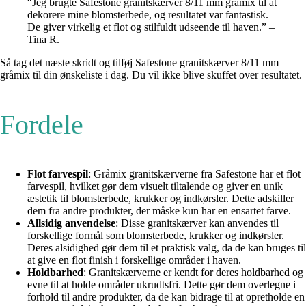
“Jeg brugte Safestone granitskærver 8/11 mm gråmix til at
dekorere mine blomsterbede, og resultatet var fantastisk.
De giver virkelig et flot og stilfuldt udseende til haven.” –
Tina R.
Så tag det næste skridt og tilføj Safestone granitskærver 8/11 mm
gråmix til din ønskeliste i dag. Du vil ikke blive skuffet over resultatet.
Fordele
Flot farvespil
: Gråmix granitskærverne fra Safestone har et flot
farvespil, hvilket gør dem visuelt tiltalende og giver en unik
æstetik til blomsterbede, krukker og indkørsler. Dette adskiller
dem fra andre produkter, der måske kun har en ensartet farve.
Allsidig anvendelse
: Disse granitskærver kan anvendes til
forskellige formål som blomsterbede, krukker og indkørsler.
Deres alsidighed gør dem til et praktisk valg, da de kan bruges til
at give en flot finish i forskellige områder i haven.
Holdbarhed
: Granitskærverne er kendt for deres holdbarhed og
evne til at holde områder ukrudtsfri. Dette gør dem overlegne i
forhold til andre produkter, da de kan bidrage til at opretholde en