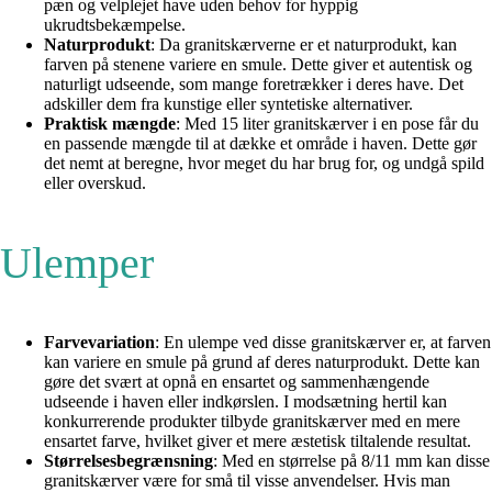
pæn og velplejet have uden behov for hyppig
ukrudtsbekæmpelse.
Naturprodukt
: Da granitskærverne er et naturprodukt, kan
farven på stenene variere en smule. Dette giver et autentisk og
naturligt udseende, som mange foretrækker i deres have. Det
adskiller dem fra kunstige eller syntetiske alternativer.
Praktisk mængde
: Med 15 liter granitskærver i en pose får du
en passende mængde til at dække et område i haven. Dette gør
det nemt at beregne, hvor meget du har brug for, og undgå spild
eller overskud.
Ulemper
Farvevariation
: En ulempe ved disse granitskærver er, at farven
kan variere en smule på grund af deres naturprodukt. Dette kan
gøre det svært at opnå en ensartet og sammenhængende
udseende i haven eller indkørslen. I modsætning hertil kan
konkurrerende produkter tilbyde granitskærver med en mere
ensartet farve, hvilket giver et mere æstetisk tiltalende resultat.
Størrelsesbegrænsning
: Med en størrelse på 8/11 mm kan disse
granitskærver være for små til visse anvendelser. Hvis man