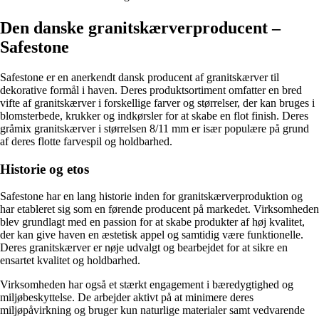
Den danske granitskærverproducent –
Safestone
Safestone er en anerkendt dansk producent af granitskærver til
dekorative formål i haven. Deres produktsortiment omfatter en bred
vifte af granitskærver i forskellige farver og størrelser, der kan bruges i
blomsterbede, krukker og indkørsler for at skabe en flot finish. Deres
gråmix granitskærver i størrelsen 8/11 mm er især populære på grund
af deres flotte farvespil og holdbarhed.
Historie og etos
Safestone har en lang historie inden for granitskærverproduktion og
har etableret sig som en førende producent på markedet. Virksomheden
blev grundlagt med en passion for at skabe produkter af høj kvalitet,
der kan give haven en æstetisk appel og samtidig være funktionelle.
Deres granitskærver er nøje udvalgt og bearbejdet for at sikre en
ensartet kvalitet og holdbarhed.
Virksomheden har også et stærkt engagement i bæredygtighed og
miljøbeskyttelse. De arbejder aktivt på at minimere deres
miljøpåvirkning og bruger kun naturlige materialer samt vedvarende