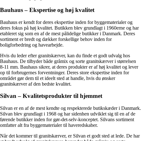
Bauhaus – Ekspertise og høj kvalitet
Bauhaus er kendt for deres ekspertise inden for byggematerialer og
deres fokus på høj kvalitet. Butikken blev grundlagt i 1960erne og har
etableret sig som en af de mest pålidelige butikker i Danmark. Deres
sortiment er bredt og dækker forskellige behov inden for
boligforbedring og havearbejde.
Hvis du leder efter granitskærver, kan du finde et godt udvalg hos
Bauhaus. De tilbyder både gråmix og sorte granitskærver i størrelsen
8-11 mm. Bauhaus sikrer, at deres produkter er af høj kvalitet og lever
op til forbrugernes forventninger. Deres store ekspertise inden for
området gør dem til et ideelt sted at handle, hvis du ønsker
granitskærver af den bedste kvalitet.
Silvan – Kvalitetsprodukter til hjemmet
Silvan er en af de mest kendte og respekterede butikskæder i Danmark.
Silvan blev grundlagt i 1968 og har sidenhen udviklet sig til en af de
førende butikker inden for gør-det-selv-konceptet. Silvans sortiment
omfatter alt fra byggematerialer til haveredskaber.
Når det kommer til granitskærver, er Silvan et godt sted at lede. De har