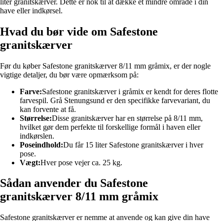
liter granitskærver. Dette er nok til at dække et mindre område i din
have eller indkørsel.
Hvad du bør vide om Safestone
granitskærver
Før du køber Safestone granitskærver 8/11 mm gråmix, er der nogle
vigtige detaljer, du bør være opmærksom på:
Farve:
Safestone granitskærver i gråmix er kendt for deres flotte
farvespil. Grå Stenungsund er den specifikke farvevariant, du
kan forvente at få.
Størrelse:
Disse granitskærver har en størrelse på 8/11 mm,
hvilket gør dem perfekte til forskellige formål i haven eller
indkørslen.
Poseindhold:
Du får 15 liter Safestone granitskærver i hver
pose.
Vægt:
Hver pose vejer ca. 25 kg.
Sådan anvender du Safestone
granitskærver 8/11 mm gråmix
Safestone granitskærver er nemme at anvende og kan give din have