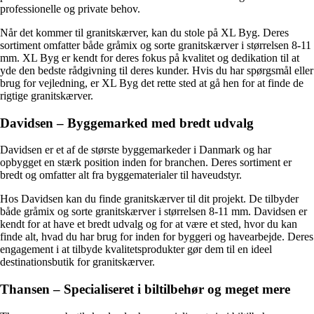
professionelle og private behov.
Når det kommer til granitskærver, kan du stole på XL Byg. Deres
sortiment omfatter både gråmix og sorte granitskærver i størrelsen 8-11
mm. XL Byg er kendt for deres fokus på kvalitet og dedikation til at
yde den bedste rådgivning til deres kunder. Hvis du har spørgsmål eller
brug for vejledning, er XL Byg det rette sted at gå hen for at finde de
rigtige granitskærver.
Davidsen – Byggemarked med bredt udvalg
Davidsen er et af de største byggemarkeder i Danmark og har
opbygget en stærk position inden for branchen. Deres sortiment er
bredt og omfatter alt fra byggematerialer til haveudstyr.
Hos Davidsen kan du finde granitskærver til dit projekt. De tilbyder
både gråmix og sorte granitskærver i størrelsen 8-11 mm. Davidsen er
kendt for at have et bredt udvalg og for at være et sted, hvor du kan
finde alt, hvad du har brug for inden for byggeri og havearbejde. Deres
engagement i at tilbyde kvalitetsprodukter gør dem til en ideel
destinationsbutik for granitskærver.
Thansen – Specialiseret i biltilbehør og meget mere