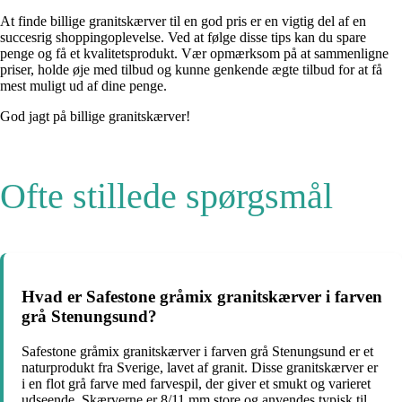
At finde billige granitskærver til en god pris er en vigtig del af en
succesrig shoppingoplevelse. Ved at følge disse tips kan du spare
penge og få et kvalitetsprodukt. Vær opmærksom på at sammenligne
priser, holde øje med tilbud og kunne genkende ægte tilbud for at få
mest muligt ud af dine penge.
God jagt på billige granitskærver!
Ofte stillede spørgsmål
Hvad er Safestone gråmix granitskærver i farven
grå Stenungsund?
Safestone gråmix granitskærver i farven grå Stenungsund er et
naturprodukt fra Sverige, lavet af granit. Disse granitskærver er
i en flot grå farve med farvespil, der giver et smukt og varieret
udseende. Skærverne er 8/11 mm store og anvendes typisk til