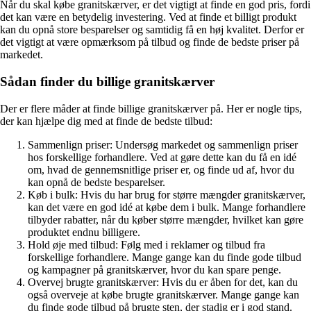
Når du skal købe granitskærver, er det vigtigt at finde en god pris, fordi
det kan være en betydelig investering. Ved at finde et billigt produkt
kan du opnå store besparelser og samtidig få en høj kvalitet. Derfor er
det vigtigt at være opmærksom på tilbud og finde de bedste priser på
markedet.
Sådan finder du billige granitskærver
Der er flere måder at finde billige granitskærver på. Her er nogle tips,
der kan hjælpe dig med at finde de bedste tilbud:
Sammenlign priser: Undersøg markedet og sammenlign priser
hos forskellige forhandlere. Ved at gøre dette kan du få en idé
om, hvad de gennemsnitlige priser er, og finde ud af, hvor du
kan opnå de bedste besparelser.
Køb i bulk: Hvis du har brug for større mængder granitskærver,
kan det være en god idé at købe dem i bulk. Mange forhandlere
tilbyder rabatter, når du køber større mængder, hvilket kan gøre
produktet endnu billigere.
Hold øje med tilbud: Følg med i reklamer og tilbud fra
forskellige forhandlere. Mange gange kan du finde gode tilbud
og kampagner på granitskærver, hvor du kan spare penge.
Overvej brugte granitskærver: Hvis du er åben for det, kan du
også overveje at købe brugte granitskærver. Mange gange kan
du finde gode tilbud på brugte sten, der stadig er i god stand.