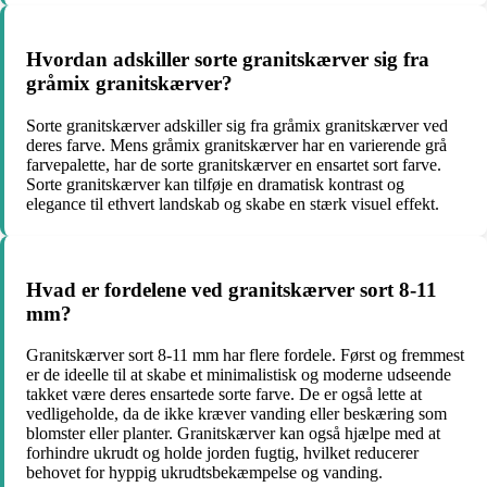
Hvordan adskiller sorte granitskærver sig fra
gråmix granitskærver?
Sorte granitskærver adskiller sig fra gråmix granitskærver ved
deres farve. Mens gråmix granitskærver har en varierende grå
farvepalette, har de sorte granitskærver en ensartet sort farve.
Sorte granitskærver kan tilføje en dramatisk kontrast og
elegance til ethvert landskab og skabe en stærk visuel effekt.
Hvad er fordelene ved granitskærver sort 8-11
mm?
Granitskærver sort 8-11 mm har flere fordele. Først og fremmest
er de ideelle til at skabe et minimalistisk og moderne udseende
takket være deres ensartede sorte farve. De er også lette at
vedligeholde, da de ikke kræver vanding eller beskæring som
blomster eller planter. Granitskærver kan også hjælpe med at
forhindre ukrudt og holde jorden fugtig, hvilket reducerer
behovet for hyppig ukrudtsbekæmpelse og vanding.