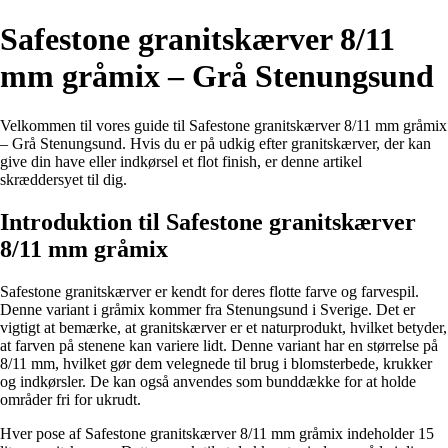
Safestone granitskærver 8/11
mm gråmix – Grå Stenungsund
Velkommen til vores guide til Safestone granitskærver 8/11 mm gråmix
– Grå Stenungsund. Hvis du er på udkig efter granitskærver, der kan
give din have eller indkørsel et flot finish, er denne artikel
skræddersyet til dig.
Introduktion til Safestone granitskærver
8/11 mm gråmix
Safestone granitskærver er kendt for deres flotte farve og farvespil.
Denne variant i gråmix kommer fra Stenungsund i Sverige. Det er
vigtigt at bemærke, at granitskærver er et naturprodukt, hvilket betyder,
at farven på stenene kan variere lidt. Denne variant har en størrelse på
8/11 mm, hvilket gør dem velegnede til brug i blomsterbede, krukker
og indkørsler. De kan også anvendes som bunddække for at holde
områder fri for ukrudt.
Hver pose af Safestone granitskærver 8/11 mm gråmix indeholder 15