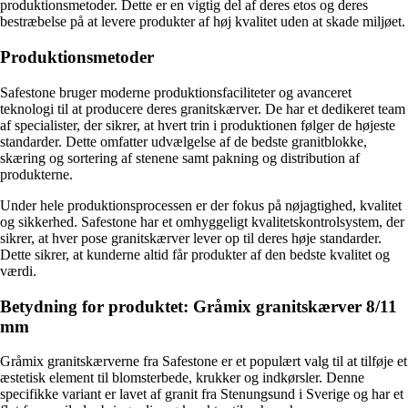
produktionsmetoder. Dette er en vigtig del af deres etos og deres
bestræbelse på at levere produkter af høj kvalitet uden at skade miljøet.
Produktionsmetoder
Safestone bruger moderne produktionsfaciliteter og avanceret
teknologi til at producere deres granitskærver. De har et dedikeret team
af specialister, der sikrer, at hvert trin i produktionen følger de højeste
standarder. Dette omfatter udvælgelse af de bedste granitblokke,
skæring og sortering af stenene samt pakning og distribution af
produkterne.
Under hele produktionsprocessen er der fokus på nøjagtighed, kvalitet
og sikkerhed. Safestone har et omhyggeligt kvalitetskontrolsystem, der
sikrer, at hver pose granitskærver lever op til deres høje standarder.
Dette sikrer, at kunderne altid får produkter af den bedste kvalitet og
værdi.
Betydning for produktet: Gråmix granitskærver 8/11
mm
Gråmix granitskærverne fra Safestone er et populært valg til at tilføje et
æstetisk element til blomsterbede, krukker og indkørsler. Denne
specifikke variant er lavet af granit fra Stenungsund i Sverige og har et