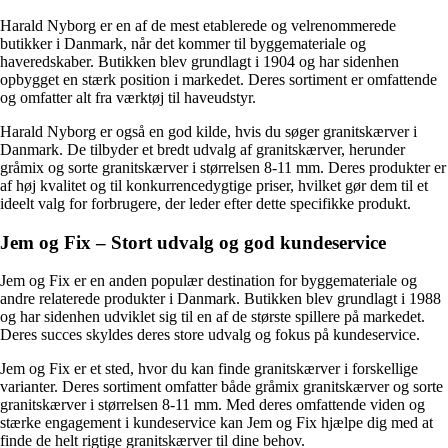
Harald Nyborg er en af de mest etablerede og velrenommerede
butikker i Danmark, når det kommer til byggemateriale og
haveredskaber. Butikken blev grundlagt i 1904 og har sidenhen
opbygget en stærk position i markedet. Deres sortiment er omfattende
og omfatter alt fra værktøj til haveudstyr.
Harald Nyborg er også en god kilde, hvis du søger granitskærver i
Danmark. De tilbyder et bredt udvalg af granitskærver, herunder
gråmix og sorte granitskærver i størrelsen 8-11 mm. Deres produkter er
af høj kvalitet og til konkurrencedygtige priser, hvilket gør dem til et
ideelt valg for forbrugere, der leder efter dette specifikke produkt.
Jem og Fix – Stort udvalg og god kundeservice
Jem og Fix er en anden populær destination for byggemateriale og
andre relaterede produkter i Danmark. Butikken blev grundlagt i 1988
og har sidenhen udviklet sig til en af de største spillere på markedet.
Deres succes skyldes deres store udvalg og fokus på kundeservice.
Jem og Fix er et sted, hvor du kan finde granitskærver i forskellige
varianter. Deres sortiment omfatter både gråmix granitskærver og sorte
granitskærver i størrelsen 8-11 mm. Med deres omfattende viden og
stærke engagement i kundeservice kan Jem og Fix hjælpe dig med at
finde de helt rigtige granitskærver til dine behov.