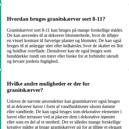
Hvordan bruges granitskærver sort 8-11?
Granitskærver sort 8-11 kan bruges på mange forskellige måder.
De kan anvendes til at dekorere blomsterbede, hvor de tilføjer
en visuel kontrast til farverige planter og blomster. De kan også
bruges til at anlægge stier eller indkørsler, hvor de skaber en flot
og holdbar overflade. Derudover kan de også bruges som
bunddække rundt om træer eller buske for at forhindre ukrudt
og bevare jordens fugtighed.
Hvilke andre muligheder er der for
granitskærver?
Udover de nævnte anvendelser kan granitskærver også bruges
til at dekorere haver i form af vandfunktioner såsom damme
eller vandbede. De kan også bruges som dekorative elementer i
haver eller terrasser ved at placere dem i dekorative mønstre
eller som en del af et stenbed. Der er således mange forskellige
kreative måder at bruge granitskærver på for at tilføje et elegant