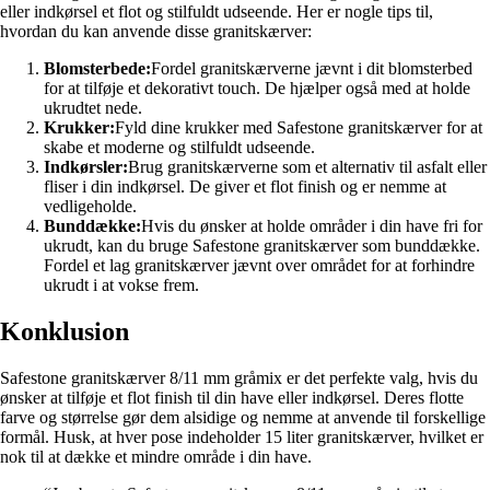
eller indkørsel et flot og stilfuldt udseende. Her er nogle tips til,
hvordan du kan anvende disse granitskærver:
Blomsterbede:
Fordel granitskærverne jævnt i dit blomsterbed
for at tilføje et dekorativt touch. De hjælper også med at holde
ukrudtet nede.
Krukker:
Fyld dine krukker med Safestone granitskærver for at
skabe et moderne og stilfuldt udseende.
Indkørsler:
Brug granitskærverne som et alternativ til asfalt eller
fliser i din indkørsel. De giver et flot finish og er nemme at
vedligeholde.
Bunddække:
Hvis du ønsker at holde områder i din have fri for
ukrudt, kan du bruge Safestone granitskærver som bunddække.
Fordel et lag granitskærver jævnt over området for at forhindre
ukrudt i at vokse frem.
Konklusion
Safestone granitskærver 8/11 mm gråmix er det perfekte valg, hvis du
ønsker at tilføje et flot finish til din have eller indkørsel. Deres flotte
farve og størrelse gør dem alsidige og nemme at anvende til forskellige
formål. Husk, at hver pose indeholder 15 liter granitskærver, hvilket er
nok til at dække et mindre område i din have.