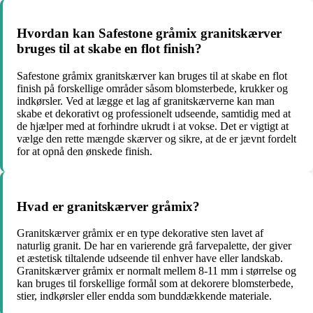
Hvordan kan Safestone gråmix granitskærver
bruges til at skabe en flot finish?
Safestone gråmix granitskærver kan bruges til at skabe en flot
finish på forskellige områder såsom blomsterbede, krukker og
indkørsler. Ved at lægge et lag af granitskærverne kan man
skabe et dekorativt og professionelt udseende, samtidig med at
de hjælper med at forhindre ukrudt i at vokse. Det er vigtigt at
vælge den rette mængde skærver og sikre, at de er jævnt fordelt
for at opnå den ønskede finish.
Hvad er granitskærver gråmix?
Granitskærver gråmix er en type dekorative sten lavet af
naturlig granit. De har en varierende grå farvepalette, der giver
et æstetisk tiltalende udseende til enhver have eller landskab.
Granitskærver gråmix er normalt mellem 8-11 mm i størrelse og
kan bruges til forskellige formål som at dekorere blomsterbede,
stier, indkørsler eller endda som bunddækkende materiale.