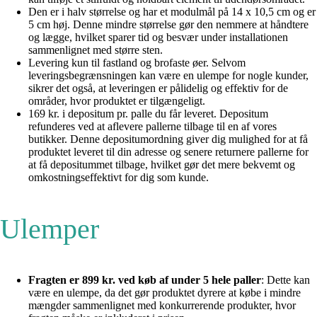
Den er i halv størrelse og har et modulmål på 14 x 10,5 cm og er
5 cm høj. Denne mindre størrelse gør den nemmere at håndtere
og lægge, hvilket sparer tid og besvær under installationen
sammenlignet med større sten.
Levering kun til fastland og brofaste øer. Selvom
leveringsbegrænsningen kan være en ulempe for nogle kunder,
sikrer det også, at leveringen er pålidelig og effektiv for de
områder, hvor produktet er tilgængeligt.
169 kr. i depositum pr. palle du får leveret. Depositum
refunderes ved at aflevere pallerne tilbage til en af vores
butikker. Denne depositumordning giver dig mulighed for at få
produktet leveret til din adresse og senere returnere pallerne for
at få depositummet tilbage, hvilket gør det mere bekvemt og
omkostningseffektivt for dig som kunde.
Ulemper
Fragten er 899 kr. ved køb af under 5 hele paller
: Dette kan
være en ulempe, da det gør produktet dyrere at købe i mindre
mængder sammenlignet med konkurrerende produkter, hvor