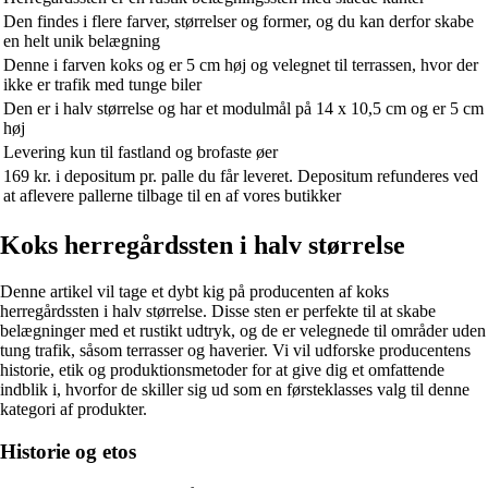
Den findes i flere farver, størrelser og former, og du kan derfor skabe
en helt unik belægning
Denne i farven koks og er 5 cm høj og velegnet til terrassen, hvor der
ikke er trafik med tunge biler
Den er i halv størrelse og har et modulmål på 14 x 10,5 cm og er 5 cm
høj
Levering kun til fastland og brofaste øer
169 kr. i depositum pr. palle du får leveret. Depositum refunderes ved
at aflevere pallerne tilbage til en af vores butikker
Koks herregårdssten i halv størrelse
Denne artikel vil tage et dybt kig på producenten af koks
herregårdssten i halv størrelse. Disse sten er perfekte til at skabe
belægninger med et rustikt udtryk, og de er velegnede til områder uden
tung trafik, såsom terrasser og haverier. Vi vil udforske producentens
historie, etik og produktionsmetoder for at give dig et omfattende
indblik i, hvorfor de skiller sig ud som en førsteklasses valg til denne
kategori af produkter.
Historie og etos