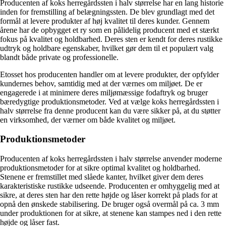
Producenten af koks herregårdssten i halv størrelse har en lang historie
inden for fremstilling af belægningssten. De blev grundlagt med det
formål at levere produkter af høj kvalitet til deres kunder. Gennem
årene har de opbygget et ry som en pålidelig producent med et stærkt
fokus på kvalitet og holdbarhed. Deres sten er kendt for deres rustikke
udtryk og holdbare egenskaber, hvilket gør dem til et populært valg
blandt både private og professionelle.
Etosset hos producenten handler om at levere produkter, der opfylder
kundernes behov, samtidig med at der værnes om miljøet. De er
engagerede i at minimere deres miljømæssige fodaftryk og bruger
bæredygtige produktionsmetoder. Ved at vælge koks herregårdssten i
halv størrelse fra denne producent kan du være sikker på, at du støtter
en virksomhed, der værner om både kvalitet og miljøet.
Produktionsmetoder
Producenten af koks herregårdssten i halv størrelse anvender moderne
produktionsmetoder for at sikre optimal kvalitet og holdbarhed.
Stenene er fremstillet med slåede kanter, hvilket giver dem deres
karakteristiske rustikke udseende. Producenten er omhyggelig med at
sikre, at deres sten har den rette højde og låser korrekt på plads for at
opnå den ønskede stabilisering. De bruger også overmål på ca. 3 mm
under produktionen for at sikre, at stenene kan stampes ned i den rette
højde og låser fast.