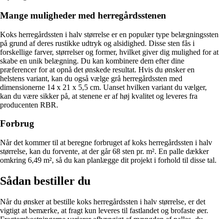
Mange muligheder med herregårdsstenen
Koks herregårdssten i halv størrelse er en populær type belægningssten
på grund af deres rustikke udtryk og alsidighed. Disse sten fås i
forskellige farver, størrelser og former, hvilket giver dig mulighed for at
skabe en unik belægning. Du kan kombinere dem efter dine
præferencer for at opnå det ønskede resultat. Hvis du ønsker en
helstens variant, kan du også vælge grå herregårdssten med
dimensionerne 14 x 21 x 5,5 cm. Uanset hvilken variant du vælger,
kan du være sikker på, at stenene er af høj kvalitet og leveres fra
producenten RBR.
Forbrug
Når det kommer til at beregne forbruget af koks herregårdssten i halv
størrelse, kan du forvente, at der går 68 sten pr. m². En palle dækker
omkring 6,49 m², så du kan planlægge dit projekt i forhold til disse tal.
Sådan bestiller du
Når du ønsker at bestille koks herregårdssten i halv størrelse, er det
vigtigt at bemærke, at fragt kun leveres til fastlandet og brofaste øer.