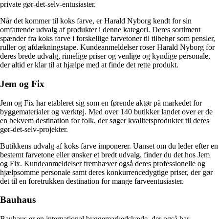
private gør-det-selv-entusiaster.
Når det kommer til koks farve, er Harald Nyborg kendt for sin
omfattende udvalg af produkter i denne kategori. Deres sortiment
spænder fra koks farve i forskellige farvetoner til tilbehør som pensler,
ruller og afdækningstape. Kundeanmeldelser roser Harald Nyborg for
deres brede udvalg, rimelige priser og venlige og kyndige personale,
der altid er klar til at hjælpe med at finde det rette produkt.
Jem og Fix
Jem og Fix har etableret sig som en førende aktør på markedet for
byggematerialer og værktøj. Med over 140 butikker landet over er de
en bekvem destination for folk, der søger kvalitetsprodukter til deres
gør-det-selv-projekter.
Butikkens udvalg af koks farve imponerer. Uanset om du leder efter en
bestemt farvetone eller ønsker et bredt udvalg, finder du det hos Jem
og Fix. Kundeanmeldelser fremhæver også deres professionelle og
hjælpsomme personale samt deres konkurrencedygtige priser, der gør
det til en foretrukken destination for mange farveentusiaster.
Bauhaus
Bauhaus er en international byggemarkedskæde, der også har