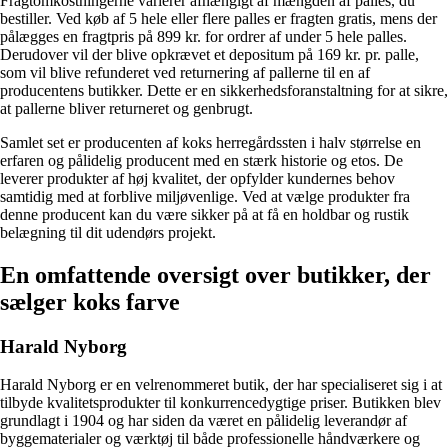
Fragtomkostningerne varierer afhængigt af mængden af palles, du
bestiller. Ved køb af 5 hele eller flere palles er fragten gratis, mens der
pålægges en fragtpris på 899 kr. for ordrer af under 5 hele palles.
Derudover vil der blive opkrævet et depositum på 169 kr. pr. palle,
som vil blive refunderet ved returnering af pallerne til en af
producentens butikker. Dette er en sikkerhedsforanstaltning for at sikre,
at pallerne bliver returneret og genbrugt.
Samlet set er producenten af koks herregårdssten i halv størrelse en
erfaren og pålidelig producent med en stærk historie og etos. De
leverer produkter af høj kvalitet, der opfylder kundernes behov
samtidig med at forblive miljøvenlige. Ved at vælge produkter fra
denne producent kan du være sikker på at få en holdbar og rustik
belægning til dit udendørs projekt.
En omfattende oversigt over butikker, der
sælger koks farve
Harald Nyborg
Harald Nyborg er en velrenommeret butik, der har specialiseret sig i at
tilbyde kvalitetsprodukter til konkurrencedygtige priser. Butikken blev
grundlagt i 1904 og har siden da været en pålidelig leverandør af
byggematerialer og værktøj til både professionelle håndværkere og