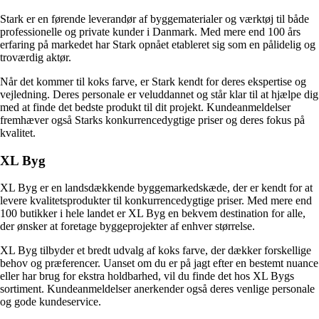
Stark er en førende leverandør af byggematerialer og værktøj til både
professionelle og private kunder i Danmark. Med mere end 100 års
erfaring på markedet har Stark opnået etableret sig som en pålidelig og
troværdig aktør.
Når det kommer til koks farve, er Stark kendt for deres ekspertise og
vejledning. Deres personale er veluddannet og står klar til at hjælpe dig
med at finde det bedste produkt til dit projekt. Kundeanmeldelser
fremhæver også Starks konkurrencedygtige priser og deres fokus på
kvalitet.
XL Byg
XL Byg er en landsdækkende byggemarkedskæde, der er kendt for at
levere kvalitetsprodukter til konkurrencedygtige priser. Med mere end
100 butikker i hele landet er XL Byg en bekvem destination for alle,
der ønsker at foretage byggeprojekter af enhver størrelse.
XL Byg tilbyder et bredt udvalg af koks farve, der dækker forskellige
behov og præferencer. Uanset om du er på jagt efter en bestemt nuance
eller har brug for ekstra holdbarhed, vil du finde det hos XL Bygs
sortiment. Kundeanmeldelser anerkender også deres venlige personale
og gode kundeservice.