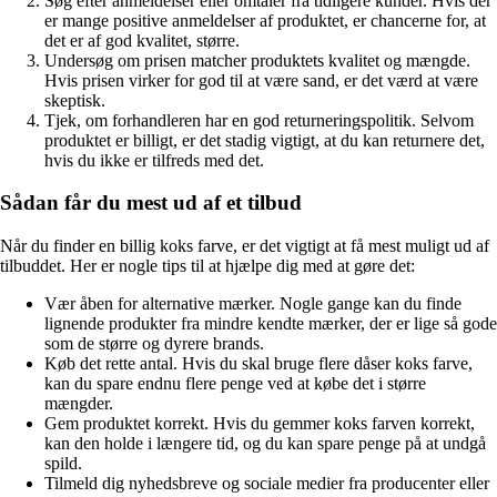
Søg efter anmeldelser eller omtaler fra tidligere kunder. Hvis der
er mange positive anmeldelser af produktet, er chancerne for, at
det er af god kvalitet, større.
Undersøg om prisen matcher produktets kvalitet og mængde.
Hvis prisen virker for god til at være sand, er det værd at være
skeptisk.
Tjek, om forhandleren har en god returneringspolitik. Selvom
produktet er billigt, er det stadig vigtigt, at du kan returnere det,
hvis du ikke er tilfreds med det.
Sådan får du mest ud af et tilbud
Når du finder en billig koks farve, er det vigtigt at få mest muligt ud af
tilbuddet. Her er nogle tips til at hjælpe dig med at gøre det:
Vær åben for alternative mærker. Nogle gange kan du finde
lignende produkter fra mindre kendte mærker, der er lige så gode
som de større og dyrere brands.
Køb det rette antal. Hvis du skal bruge flere dåser koks farve,
kan du spare endnu flere penge ved at købe det i større
mængder.
Gem produktet korrekt. Hvis du gemmer koks farven korrekt,
kan den holde i længere tid, og du kan spare penge på at undgå
spild.
Tilmeld dig nyhedsbreve og sociale medier fra producenter eller