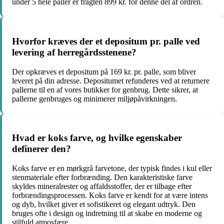
under 5 hele paller er fragten 899 kr. for denne del af ordren.
Hvorfor kræves der et depositum pr. palle ved
levering af herregårdsstenene?
Der opkræves et depositum på 169 kr. pr. palle, som bliver
leveret på din adresse. Depositumet refunderes ved at returnere
pallerne til en af vores butikker for genbrug. Dette sikrer, at
pallerne genbruges og minimerer miljøpåvirkningen.
Hvad er koks farve, og hvilke egenskaber
definerer den?
Koks farve er en mørkgrå farvetone, der typisk findes i kul eller
stenmateriale efter forbrænding. Den karakteristiske farve
skyldes mineralrester og affaldsstoffer, der er tilbage efter
forbrændingsprocessen. Koks farve er kendt for at være intens
og dyb, hvilket giver et sofistikeret og elegant udtryk. Den
bruges ofte i design og indretning til at skabe en moderne og
stilfuld atmosfære.