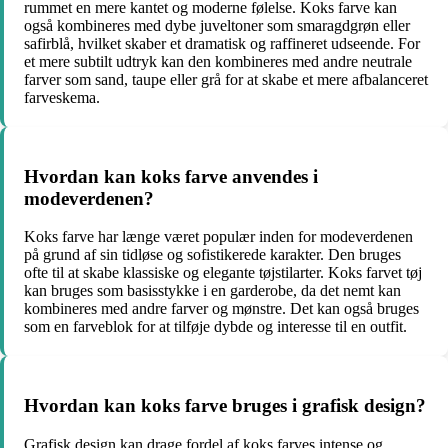
rummet en mere kantet og moderne følelse. Koks farve kan
også kombineres med dybe juveltoner som smaragdgrøn eller
safirblå, hvilket skaber et dramatisk og raffineret udseende. For
et mere subtilt udtryk kan den kombineres med andre neutrale
farver som sand, taupe eller grå for at skabe et mere afbalanceret
farveskema.
Hvordan kan koks farve anvendes i
modeverdenen?
Koks farve har længe været populær inden for modeverdenen
på grund af sin tidløse og sofistikerede karakter. Den bruges
ofte til at skabe klassiske og elegante tøjstilarter. Koks farvet tøj
kan bruges som basisstykke i en garderobe, da det nemt kan
kombineres med andre farver og mønstre. Det kan også bruges
som en farveblok for at tilføje dybde og interesse til en outfit.
Hvordan kan koks farve bruges i grafisk design?
Grafisk design kan drage fordel af koks farves intense og