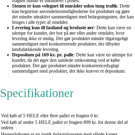
fragten måske er inkluderet i prisen.
Stenen er kun velegnet til områder uden tung trafik
: Dette
kan begrænse anvendelsesmulighederne for produktet og gøre
det mindre attraktivt sammenlignet med belægningssten, der kan
bruges i alle typer af områder.
Levering kun til fastland og brofaste øer
: Dette kan være en
ulempe for kunder, der bor på øer eller andre områder, hvor
levering ikke er mulig. Det gør produktet mindre tilgængeligt
sammenlignet med konkurrerende produkter, der tilbyder
landsdækkende levering.
Depositum på 169 kr. pr. palle
: Dette kan være en ulempe for
kunder, da det øger den samlede omkostning ved at købe
produktet. Det gør produktet mindre konkurrencedygtigt
sammenlignet med produkter, der ikke kræver et depositum.
Specifikationer
Ved køb af 5 HELE eller flere paller er fragten 0 kr
Ved køb af under 5 HELE paller er fragten 899 kr. for denne del af
ordren
Herregårdssten er en rustik belægningssten med slåede kanter