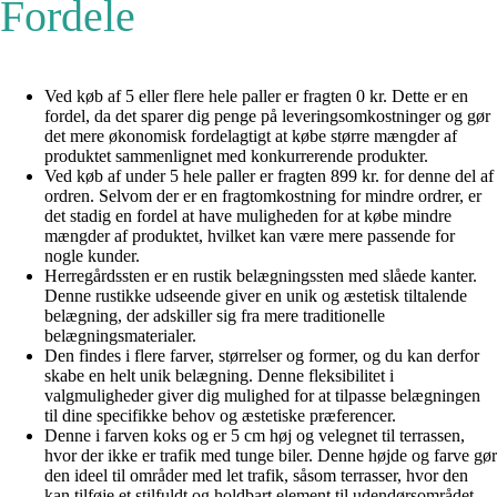
Fordele
Ved køb af 5 eller flere hele paller er fragten 0 kr. Dette er en
fordel, da det sparer dig penge på leveringsomkostninger og gør
det mere økonomisk fordelagtigt at købe større mængder af
produktet sammenlignet med konkurrerende produkter.
Ved køb af under 5 hele paller er fragten 899 kr. for denne del af
ordren. Selvom der er en fragtomkostning for mindre ordrer, er
det stadig en fordel at have muligheden for at købe mindre
mængder af produktet, hvilket kan være mere passende for
nogle kunder.
Herregårdssten er en rustik belægningssten med slåede kanter.
Denne rustikke udseende giver en unik og æstetisk tiltalende
belægning, der adskiller sig fra mere traditionelle
belægningsmaterialer.
Den findes i flere farver, størrelser og former, og du kan derfor
skabe en helt unik belægning. Denne fleksibilitet i
valgmuligheder giver dig mulighed for at tilpasse belægningen
til dine specifikke behov og æstetiske præferencer.
Denne i farven koks og er 5 cm høj og velegnet til terrassen,
hvor der ikke er trafik med tunge biler. Denne højde og farve gør
den ideel til områder med let trafik, såsom terrasser, hvor den
kan tilføje et stilfuldt og holdbart element til udendørsområdet.