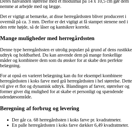
Deres halvanden størrelse med et modulmål på 14 x 10,5 cm gør dem
nemme at arbejde med og lægge.
Det er vigtigt at bemærke, at disse herregårdssten bliver produceret i
overmål på ca. 3 mm. Derfor er det vigtigt at få stampet stenene ned i
den rette højde, så de låser og kantsikrer korrekt.
Mange muligheder med herregårdssten
Denne type herregårdssten er utrolig populær på grund af dens rustikke
udtryk og holdbarhed. Du kan anvende dem på mange forskellige
måder og kombinere dem som du ønsker for at skabe den perfekte
belægning.
For at opnå en varieret belægning kan du for eksempel kombinere
herregårdssten i koks farve med grå herregårdssten i hel størrelse. Dette
vil give et flot og dynamisk udtryk. Blandingen af farver, størrelser og
former giver dig mulighed for at skabe et personligt og spændende
udendørsområde.
Beregning af forbrug og levering
Der går ca. 68 herregårdssten i koks farve pr. kvadratmeter.
En palle herregårdssten i koks farve dækker 6,49 kvadratmeter.