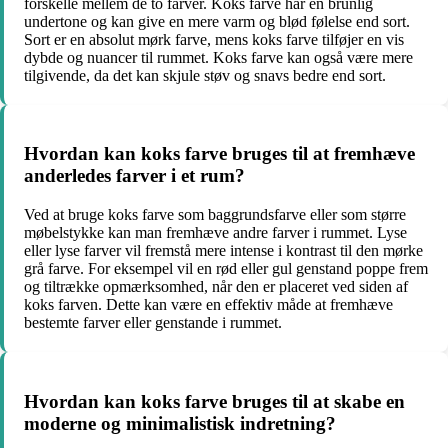
forskelle mellem de to farver. Koks farve har en brunlig
undertone og kan give en mere varm og blød følelse end sort.
Sort er en absolut mørk farve, mens koks farve tilføjer en vis
dybde og nuancer til rummet. Koks farve kan også være mere
tilgivende, da det kan skjule støv og snavs bedre end sort.
Hvordan kan koks farve bruges til at fremhæve
anderledes farver i et rum?
Ved at bruge koks farve som baggrundsfarve eller som større
møbelstykke kan man fremhæve andre farver i rummet. Lyse
eller lyse farver vil fremstå mere intense i kontrast til den mørke
grå farve. For eksempel vil en rød eller gul genstand poppe frem
og tiltrække opmærksomhed, når den er placeret ved siden af
koks farven. Dette kan være en effektiv måde at fremhæve
bestemte farver eller genstande i rummet.
Hvordan kan koks farve bruges til at skabe en
moderne og minimalistisk indretning?