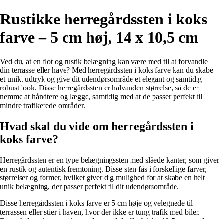
Rustikke herregårdssten i koks
farve – 5 cm høj, 14 x 10,5 cm
Ved du, at en flot og rustik belægning kan være med til at forvandle
din terrasse eller have? Med herregårdssten i koks farve kan du skabe
et unikt udtryk og give dit udendørsområde et elegant og samtidig
robust look. Disse herregårdssten er halvanden størrelse, så de er
nemme at håndtere og lægge, samtidig med at de passer perfekt til
mindre trafikerede områder.
Hvad skal du vide om herregårdssten i
koks farve?
Herregårdssten er en type belægningssten med slåede kanter, som giver
en rustik og autentisk fremtoning. Disse sten fås i forskellige farver,
størrelser og former, hvilket giver dig mulighed for at skabe en helt
unik belægning, der passer perfekt til dit udendørsområde.
Disse herregårdssten i koks farve er 5 cm høje og velegnede til
terrassen eller stier i haven, hvor der ikke er tung trafik med biler.