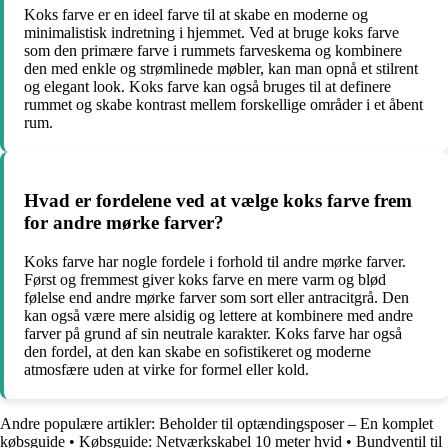
Koks farve er en ideel farve til at skabe en moderne og
minimalistisk indretning i hjemmet. Ved at bruge koks farve
som den primære farve i rummets farveskema og kombinere
den med enkle og strømlinede møbler, kan man opnå et stilrent
og elegant look. Koks farve kan også bruges til at definere
rummet og skabe kontrast mellem forskellige områder i et åbent
rum.
Hvad er fordelene ved at vælge koks farve frem
for andre mørke farver?
Koks farve har nogle fordele i forhold til andre mørke farver.
Først og fremmest giver koks farve en mere varm og blød
følelse end andre mørke farver som sort eller antracitgrå. Den
kan også være mere alsidig og lettere at kombinere med andre
farver på grund af sin neutrale karakter. Koks farve har også
den fordel, at den kan skabe en sofistikeret og moderne
atmosfære uden at virke for formel eller kold.
Andre populære artikler:
Beholder til optændingsposer – En komplet
købsguide
•
Købsguide: Netværkskabel 10 meter hvid
•
Bundventil til