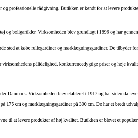
 og professionelle rådgivning. Butikken er kendt for at levere produkter
ktøj og boligartikler. Virksomheden blev grundlagt i 1896 og har genne
e sted at købe rullegardiner og mørklægningsgardiner. De tilbyder forske
virksomhedens pålidelighed, konkurrencedygtige priser og høje kvalitet.
er Danmark. Virksomheden blev etableret i 1917 og har siden da leveret
på 175 cm og mørklægningsgardiner på 300 cm. De har et bredt udvalg af 
il at levere produkter af høj kvalitet. Butikken er blevet et populært 