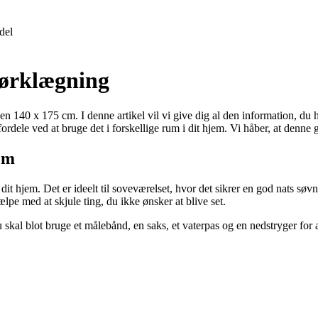
del
mørklægning
n 140 x 175 cm. I denne artikel vil vi give dig al den information, du h
ordele ved at bruge det i forskellige rum i dit hjem. Vi håber, at denne 
cm
 dit hjem. Det er ideelt til soveværelset, hvor det sikrer en god nats sø
pe med at skjule ting, du ikke ønsker at blive set.
kal blot bruge et målebånd, en saks, et vaterpas og en nedstryger for at 