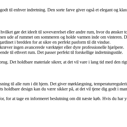
 godt til enhver indretning. Den sorte farve giver også et elegant og kla
s, hvilket gør det ideelt til soveværelset eller andre rum, hvor du ønsk
men ude af rummet om sommeren og holde varmen inde om vinteren. Dette
rdinet i bredden for at sikre en perfekt pasform til dit vindue.
g kræver ingen avancerede værktøjer eller dyre professionelle hjælpere.
ende til ethvert rum. Det passer perfekt til forskellige indretningsstile.
rug. Det holdbare materiale sikrer, at det vil vare i lang tid med den rigt
ning til alle rum i dit hjem. Det giver mørklægning, temperaturregulerin
s holdbare design kan du være sikker på, at det vil tjene dig godt i man
 for, for at tage en informeret beslutning om dit næste køb. Hvis du har