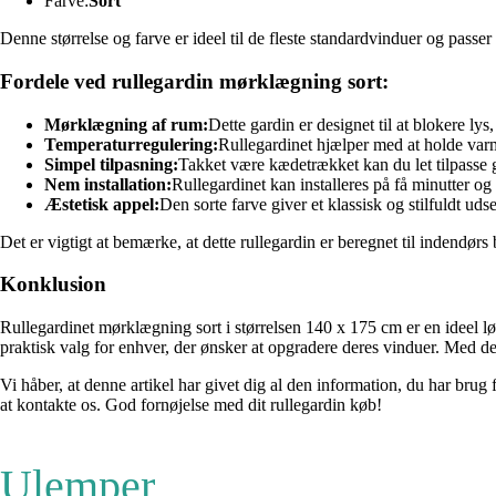
Farve:
Sort
Denne størrelse og farve er ideel til de fleste standardvinduer og passer
Fordele ved rullegardin mørklægning sort:
Mørklægning af rum:
Dette gardin er designet til at blokere ly
Temperaturregulering:
Rullegardinet hjælper med at holde var
Simpel tilpasning:
Takket være kædetrækket kan du let tilpasse ga
Nem installation:
Rullegardinet kan installeres på få minutter o
Æstetisk appel:
Den sorte farve giver et klassisk og stilfuldt udse
Det er vigtigt at bemærke, at dette rullegardin er beregnet til indendørs b
Konklusion
Rullegardinet mørklægning sort i størrelsen 140 x 175 cm er en ideel løs
praktisk valg for enhver, der ønsker at opgradere deres vinduer. Med det
Vi håber, at denne artikel har givet dig al den information, du har brug
at kontakte os. God fornøjelse med dit rullegardin køb!
Ulemper