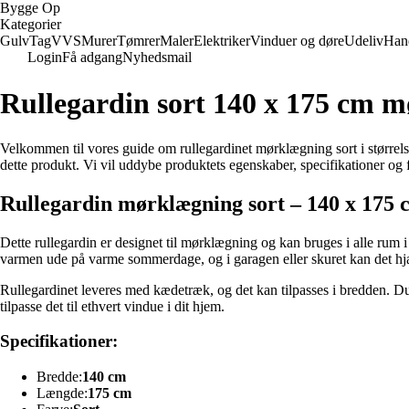
Bygge Op
Kategorier
Gulv
Tag
VVS
Murer
Tømrer
Maler
Elektriker
Vinduer og døre
Udeliv
Han
Login
Få adgang
Nyhedsmail
Rullegardin sort 140 x 175 cm 
Velkommen til vores guide om rullegardinet mørklægning sort i størrelse
dette produkt. Vi vil uddybe produktets egenskaber, specifikationer og f
Rullegardin mørklægning sort – 140 x 175 
Dette rullegardin er designet til mørklægning og kan bruges i alle rum i
varmen ude på varme sommerdage, og i garagen eller skuret kan det hjæl
Rullegardinet leveres med kædetræk, og det kan tilpasses i bredden. Du s
tilpasse det til ethvert vindue i dit hjem.
Specifikationer:
Bredde:
140 cm
Længde:
175 cm