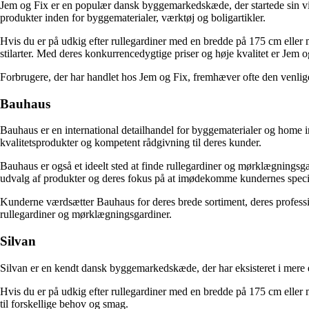
Jem og Fix er en populær dansk byggemarkedskæde, der startede sin virk
produkter inden for byggematerialer, værktøj og boligartikler.
Hvis du er på udkig efter rullegardiner med en bredde på 175 cm eller m
stilarter. Med deres konkurrencedygtige priser og høje kvalitet er Jem o
Forbrugere, der har handlet hos Jem og Fix, fremhæver ofte den ven
Bauhaus
Bauhaus er en international detailhandel for byggematerialer og home i
kvalitetsprodukter og kompetent rådgivning til deres kunder.
Bauhaus er også et ideelt sted at finde rullegardiner og mørklægningsgar
udvalg af produkter og deres fokus på at imødekomme kundernes speci
Kunderne værdsætter Bauhaus for deres brede sortiment, deres professione
rullegardiner og mørklægningsgardiner.
Silvan
Silvan er en kendt dansk byggemarkedskæde, der har eksisteret i mere e
Hvis du er på udkig efter rullegardiner med en bredde på 175 cm eller m
til forskellige behov og smag.