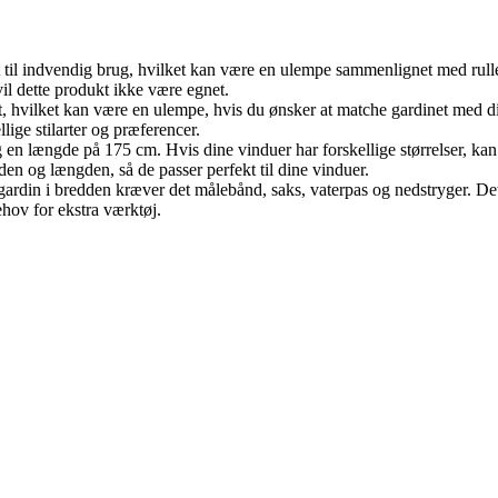
et til indvendig brug, hvilket kan være en ulempe sammenlignet med rul
 vil dette produkt ikke være egnet.
ort, hvilket kan være en ulempe, hvis du ønsker at matche gardinet med 
llige stilarter og præferencer.
 en længde på 175 cm. Hvis dine vinduer har forskellige størrelser, kan 
den og længden, så de passer perfekt til dine vinduer.
ullegardin i bredden kræver det målebånd, saks, vaterpas og nedstryger.
hov for ekstra værktøj.