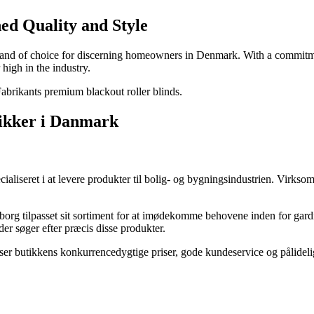
ed Quality and Style
 brand of choice for discerning homeowners in Denmark. With a commitme
high in the industry.
Fabrikants premium blackout roller blinds.
tikker i Danmark
liseret i at levere produkter til bolig- og bygningsindustrien. Virksom
borg tilpasset sit sortiment for at imødekomme behovene inden for gar
er søger efter præcis disse produkter.
r butikkens konkurrencedygtige priser, gode kundeservice og pålidelige l