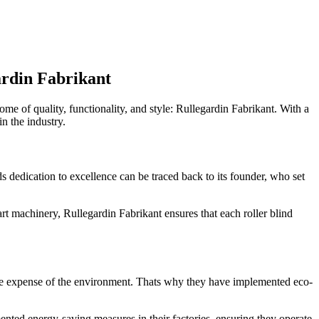
ardin Fabrikant
e of quality, functionality, and style: Rullegardin Fabrikant. With a
n the industry.
ds dedication to excellence can be traced back to its founder, who set
-art machinery, Rullegardin Fabrikant ensures that each roller blind
 the expense of the environment. Thats why they have implemented eco-
ented energy-saving measures in their factories, ensuring they operate