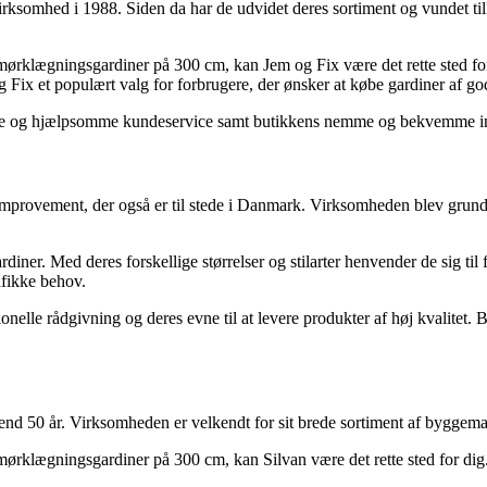
somhed i 1988. Siden da har de udvidet deres sortiment og vundet tillid
ørklægningsgardiner på 300 cm, kan Jem og Fix være det rette sted for d
g Fix et populært valg for forbrugere, der ønsker at købe gardiner af go
lige og hjælpsomme kundeservice samt butikkens nemme og bekvemme i
mprovement, der også er til stede i Danmark. Virksomheden blev grundla
diner. Med deres forskellige størrelser og stilarter henvender de sig til
fikke behov.
lle rådgivning og deres evne til at levere produkter af høj kvalitet. Bu
nd 50 år. Virksomheden er velkendt for sit brede sortiment af byggemate
ørklægningsgardiner på 300 cm, kan Silvan være det rette sted for dig. S