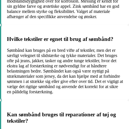
modstandsdygtighed over for korrosion. Messing er kendt for
sin gyldne farve og æstetiske appel. Zink sømbånd har en god
balance mellem styrke og fleksibilitet. Valget af materiale
afhænger af den specifikke anvendelse og ønsker.
Hvilke tekstiler er egnet til brug af sømbånd?
Sømbånd kan bruges på en bred vifte af tekstiler, men det er
særligt velegnet til slidstærke og tykke materialer. Det bruges
ofte på jeans, jakker, tasker og andre tunge tekstiler, hvor det
ekstra lag af forstærkning er nødvendigt for at håndtere
belastningen bedre. Sømbåndet kan også være nyttigt på
strækmaterialer som jersey, da det kan hjælpe med at forhindre
sømmen i at strække sig eller give efter over tid. Det er vigtigt at
vælge det rigtige sømbånd og anvende det korrekt for at sikre
en pålidelig forstærkning.
Kan sømbånd bruges til reparationer af tøj og
tekstiler?