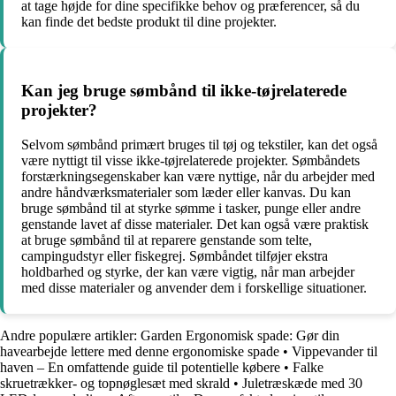
at tage højde for dine specifikke behov og præferencer, så du
kan finde det bedste produkt til dine projekter.
Kan jeg bruge sømbånd til ikke-tøjrelaterede
projekter?
Selvom sømbånd primært bruges til tøj og tekstiler, kan det også
være nyttigt til visse ikke-tøjrelaterede projekter. Sømbåndets
forstærkningsegenskaber kan være nyttige, når du arbejder med
andre håndværksmaterialer som læder eller kanvas. Du kan
bruge sømbånd til at styrke sømme i tasker, punge eller andre
genstande lavet af disse materialer. Det kan også være praktisk
at bruge sømbånd til at reparere genstande som telte,
campingudstyr eller fiskegrej. Sømbåndet tilføjer ekstra
holdbarhed og styrke, der kan være vigtig, når man arbejder
med disse materialer og anvender dem i forskellige situationer.
Andre populære artikler:
Garden Ergonomisk spade: Gør din
havearbejde lettere med denne ergonomiske spade
•
Vippevander til
haven – En omfattende guide til potentielle købere
•
Falke
skruetrækker- og topnøglesæt med skrald
•
Juletræskæde med 30