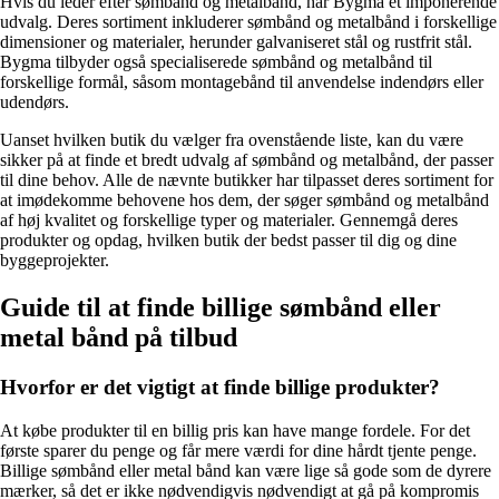
Hvis du leder efter sømbånd og metalbånd, har Bygma et imponerende
udvalg. Deres sortiment inkluderer sømbånd og metalbånd i forskellige
dimensioner og materialer, herunder galvaniseret stål og rustfrit stål.
Bygma tilbyder også specialiserede sømbånd og metalbånd til
forskellige formål, såsom montagebånd til anvendelse indendørs eller
udendørs.
Uanset hvilken butik du vælger fra ovenstående liste, kan du være
sikker på at finde et bredt udvalg af sømbånd og metalbånd, der passer
til dine behov. Alle de nævnte butikker har tilpasset deres sortiment for
at imødekomme behovene hos dem, der søger sømbånd og metalbånd
af høj kvalitet og forskellige typer og materialer. Gennemgå deres
produkter og opdag, hvilken butik der bedst passer til dig og dine
byggeprojekter.
Guide til at finde billige sømbånd eller
metal bånd på tilbud
Hvorfor er det vigtigt at finde billige produkter?
At købe produkter til en billig pris kan have mange fordele. For det
første sparer du penge og får mere værdi for dine hårdt tjente penge.
Billige sømbånd eller metal bånd kan være lige så gode som de dyrere
mærker, så det er ikke nødvendigvis nødvendigt at gå på kompromis