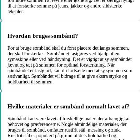
forhindre sømmen i at revne eller løsne sig. Det er særligt nyttigt
til at forstærke sømme på jeans, jakker og andre slidstærke
tekstiler.
Hvordan bruges sømbånd?
For at bruge sømbånd skal du først placere det langs sømmen,
der skal forstærkes. Sømbåndet fastgøres ved hjælp af en
symaskine eller ved håndsyning. Det er vigtigt at sy sømbåndet
jævnt og tæt på sømmen for optimal forstærkning. Når
sømbåndet er fastgjort, kan du fortsætte med at sy sømmen som
sædvanligt. Sømbåndet vil bidrage til at give ekstra styrke og
holdbarhed til sømmen.
Hvilke materialer er sømbånd normalt lavet af?
Sømbånd kan være lavet af forskellige materialer afhængigt af
behovet og præferencerne. Nogle almindelige materialer, der
bruges til sømbånd, omfatter rustfrit stål, messing og zink.
Rustfrit stål er populært på grund af dets holdbarhed og