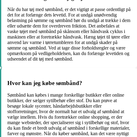
Når du har tøj med sømbånd, er det vigtigt at passe ordentligt på
det for at forlænge dets levetid. For at undgå unødvendig
belastning på sømme og sømbånd bør du undgå at trække i dem
eller udsætte dem for overdreven friktion. Det anbefales at
vaske tøjet med sømbånd på skånsom eller håndvask cyklus i
maskinen eller at foretrække håndvask. Hæng tøjet til tørre eller
anvend lav varme i tørretumbleren for at undgå skader på
sømme og sømbånd. Ved at tage disse forholdsregler og være
opmærksom på vedligeholdelsen, kan du forlænge levetiden og
udseendet af dit tøj med sømbånd.
Hvor kan jeg købe sømbånd?
Sømbånd kan købes i mange forskellige butikker eller online
butikker, der sælger sytilbehør eller stof. Du kan prøve at
besøge lokale sycenter, håndarbejdsbutikker eller
stofforretninger, hvor de normalt har et udvalg af sømbånd at
vælge imellem. Hvis du foretrækker online shopping, er der
mange websteder, der specialiserer sig i sytilbehør og stof, hvor
du kan finde et bredt udvalg af sømbånd i forskellige materialer,
farver og mønstre. Når du køber sømbånd, kan det være nyttigt