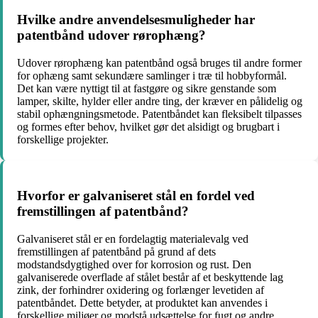
Hvilke andre anvendelsesmuligheder har
patentbånd udover rørophæng?
Udover rørophæng kan patentbånd også bruges til andre former
for ophæng samt sekundære samlinger i træ til hobbyformål.
Det kan være nyttigt til at fastgøre og sikre genstande som
lamper, skilte, hylder eller andre ting, der kræver en pålidelig og
stabil ophængningsmetode. Patentbåndet kan fleksibelt tilpasses
og formes efter behov, hvilket gør det alsidigt og brugbart i
forskellige projekter.
Hvorfor er galvaniseret stål en fordel ved
fremstillingen af patentbånd?
Galvaniseret stål er en fordelagtig materialevalg ved
fremstillingen af patentbånd på grund af dets
modstandsdygtighed over for korrosion og rust. Den
galvaniserede overflade af stålet består af et beskyttende lag
zink, der forhindrer oxidering og forlænger levetiden af
patentbåndet. Dette betyder, at produktet kan anvendes i
forskellige miljøer og modstå udsættelse for fugt og andre