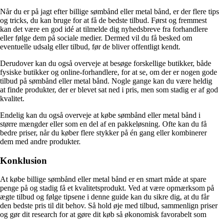
Når du er på jagt efter billige sømbånd eller metal bånd, er der flere tips
og tricks, du kan bruge for at få de bedste tilbud. Først og fremmest
kan det være en god idé at tilmelde dig nyhedsbreve fra forhandlere
eller følge dem på sociale medier. Dermed vil du få besked om
eventuelle udsalg eller tilbud, før de bliver offentligt kendt.
Derudover kan du også overveje at besøge forskellige butikker, både
fysiske butikker og online-forhandlere, for at se, om der er nogen gode
tilbud på sømbånd eller metal bånd. Nogle gange kan du være heldig
at finde produkter, der er blevet sat ned i pris, men som stadig er af god
kvalitet.
Endelig kan du også overveje at købe sømbånd eller metal bånd i
større mængder eller som en del af en pakkeløsning. Ofte kan du få
bedre priser, når du køber flere stykker på én gang eller kombinerer
dem med andre produkter.
Konklusion
At købe billige sømbånd eller metal bånd er en smart måde at spare
penge på og stadig få et kvalitetsprodukt. Ved at være opmærksom på
ægte tilbud og følge tipsene i denne guide kan du sikre dig, at du får
den bedste pris til dit behov. Så hold øje med tilbud, sammenlign priser
og gør dit research for at gøre dit køb så økonomisk favorabelt som