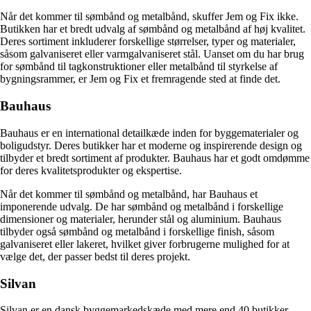
Når det kommer til sømbånd og metalbånd, skuffer Jem og Fix ikke.
Butikken har et bredt udvalg af sømbånd og metalbånd af høj kvalitet.
Deres sortiment inkluderer forskellige størrelser, typer og materialer,
såsom galvaniseret eller varmgalvaniseret stål. Uanset om du har brug
for sømbånd til tagkonstruktioner eller metalbånd til styrkelse af
bygningsrammer, er Jem og Fix et fremragende sted at finde det.
Bauhaus
Bauhaus er en international detailkæde inden for byggematerialer og
boligudstyr. Deres butikker har et moderne og inspirerende design og
tilbyder et bredt sortiment af produkter. Bauhaus har et godt omdømme
for deres kvalitetsprodukter og ekspertise.
Når det kommer til sømbånd og metalbånd, har Bauhaus et
imponerende udvalg. De har sømbånd og metalbånd i forskellige
dimensioner og materialer, herunder stål og aluminium. Bauhaus
tilbyder også sømbånd og metalbånd i forskellige finish, såsom
galvaniseret eller lakeret, hvilket giver forbrugerne mulighed for at
vælge det, der passer bedst til deres projekt.
Silvan
Silvan er en dansk byggemarkedskæde med mere end 40 butikker