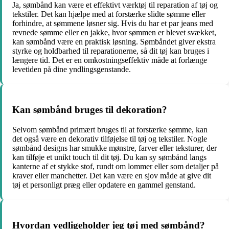
Ja, sømbånd kan være et effektivt værktøj til reparation af tøj og
tekstiler. Det kan hjælpe med at forstærke slidte sømme eller
forhindre, at sømmene løsner sig. Hvis du har et par jeans med
revnede sømme eller en jakke, hvor sømmen er blevet svækket,
kan sømbånd være en praktisk løsning. Sømbåndet giver ekstra
styrke og holdbarhed til reparationerne, så dit tøj kan bruges i
længere tid. Det er en omkostningseffektiv måde at forlænge
levetiden på dine yndlingsgenstande.
Kan sømbånd bruges til dekoration?
Selvom sømbånd primært bruges til at forstærke sømme, kan
det også være en dekorativ tilføjelse til tøj og tekstiler. Nogle
sømbånd designs har smukke mønstre, farver eller teksturer, der
kan tilføje et unikt touch til dit tøj. Du kan sy sømbånd langs
kanterne af et stykke stof, rundt om lommer eller som detaljer på
kraver eller manchetter. Det kan være en sjov måde at give dit
tøj et personligt præg eller opdatere en gammel genstand.
Hvordan vedligeholder jeg tøj med sømbånd?