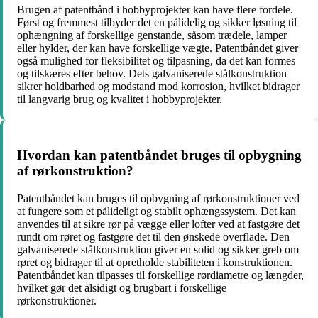
Brugen af patentbånd i hobbyprojekter kan have flere fordele.
Først og fremmest tilbyder det en pålidelig og sikker løsning til
ophængning af forskellige genstande, såsom trædele, lamper
eller hylder, der kan have forskellige vægte. Patentbåndet giver
også mulighed for fleksibilitet og tilpasning, da det kan formes
og tilskæres efter behov. Dets galvaniserede stålkonstruktion
sikrer holdbarhed og modstand mod korrosion, hvilket bidrager
til langvarig brug og kvalitet i hobbyprojekter.
Hvordan kan patentbåndet bruges til opbygning
af rørkonstruktion?
Patentbåndet kan bruges til opbygning af rørkonstruktioner ved
at fungere som et pålideligt og stabilt ophængssystem. Det kan
anvendes til at sikre rør på vægge eller lofter ved at fastgøre det
rundt om røret og fastgøre det til den ønskede overflade. Den
galvaniserede stålkonstruktion giver en solid og sikker greb om
røret og bidrager til at opretholde stabiliteten i konstruktionen.
Patentbåndet kan tilpasses til forskellige rørdiametre og længder,
hvilket gør det alsidigt og brugbart i forskellige
rørkonstruktioner.