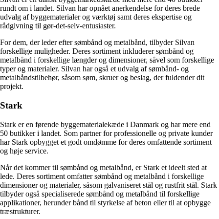
rundt om i landet. Silvan har opnået anerkendelse for deres brede
udvalg af byggematerialer og værktøj samt deres ekspertise og
rådgivning til gør-det-selv-entusiaster.
For dem, der leder efter sømbånd og metalbånd, tilbyder Silvan
forskellige muligheder. Deres sortiment inkluderer sømbånd og
metalbånd i forskellige længder og dimensioner, såvel som forskellige
typer og materialer. Silvan har også et udvalg af sømbånd- og
metalbåndstilbehør, såsom søm, skruer og beslag, der fuldender dit
projekt.
Stark
Stark er en førende byggematerialekæde i Danmark og har mere end
50 butikker i landet. Som partner for professionelle og private kunder
har Stark opbygget et godt omdømme for deres omfattende sortiment
og høje service.
Når det kommer til sømbånd og metalbånd, er Stark et ideelt sted at
lede. Deres sortiment omfatter sømbånd og metalbånd i forskellige
dimensioner og materialer, såsom galvaniseret stål og rustfrit stål. Stark
tilbyder også specialiserede sømbånd og metalbånd til forskellige
applikationer, herunder bånd til styrkelse af beton eller til at opbygge
træstrukturer.