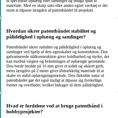
til specifikke ophæng eller samlinger og undgå spild af
materiale. Med en skarp saks eller anden egnet værktøj er det
nemt at tilpasse længden af patentbåndet til projektet.
Hvordan sikrer patentbåndet stabilitet og
pålidelighed i ophæng og samlinger?
Patentbåndet sikrer stabilitet og pålidelighed i ophæng og
samlinger ved hjælp af dets egenskaber og konstruktion. Den
galvaniserede stålkonstruktion giver holdbarhed og styrke, der
kan modstå vægten og belastningen af ​​ophængte genstande.
Den brede bredde på 16 mm giver et solidt og sikkert greb,
mens længden på 2 meter giver tilstrækkelig materiale til at
skabe en stabil ophængningsmetode. Den fleksible natur af
patentbåndet gør det også muligt at tilpasse sig forskellige
former og overflader, hvilket bidrager til dens pålidelighed.
Hvad er fordelene ved at bruge patentbånd i
hobbyprojekter?