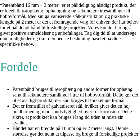
“Patentbånd 16 mm – 2 meter” er et pålideligt og alsidigt produkt, der
er ideelt til rørophæng, ophængning og sekundære træsamlinger til
hobbyformål. Med sin galvaniserede stålkonstruktion og praktiske
længde på 2 meter er det et fremragende valg for enhver, der har behov
for et pålideligt bånd til forskellige projekter. Vores kunder har også
givet positive anmeldelser og anbefalinger. Tag dig tid til at undersøge
dine muligheder og træf den bedste beslutning baseret på dine
specifikke behov.
Fordele
Patentbånd bruges til rørophæng og andre former for ophæng
samt til sekundære samlinger i træ til hobbyformål. Dette gør det
til et alsidigt produkt, der kan bruges til forskellige formål.
Det er fremstillet af galvaniseret stål, hvilket giver det en høj
holdbarhed og modstandsdygtighed over for korrosion. Dette
sikrer, at produktet kan bruges i lang tid uden at miste sin
kvalitet.
Båndet har en bredde på 16 mm og er 2 meter langt. Denne
størrelse gør det nemt at tilpasse og bruge til forskellige projekter