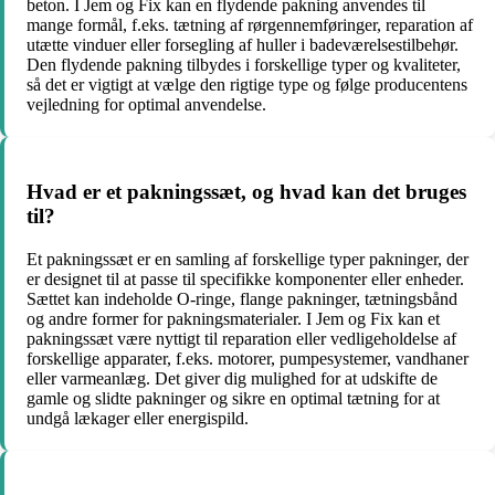
beton. I Jem og Fix kan en flydende pakning anvendes til
mange formål, f.eks. tætning af rørgennemføringer, reparation af
utætte vinduer eller forsegling af huller i badeværelsestilbehør.
Den flydende pakning tilbydes i forskellige typer og kvaliteter,
så det er vigtigt at vælge den rigtige type og følge producentens
vejledning for optimal anvendelse.
Hvad er et pakningssæt, og hvad kan det bruges
til?
Et pakningssæt er en samling af forskellige typer pakninger, der
er designet til at passe til specifikke komponenter eller enheder.
Sættet kan indeholde O-ringe, flange pakninger, tætningsbånd
og andre former for pakningsmaterialer. I Jem og Fix kan et
pakningssæt være nyttigt til reparation eller vedligeholdelse af
forskellige apparater, f.eks. motorer, pumpesystemer, vandhaner
eller varmeanlæg. Det giver dig mulighed for at udskifte de
gamle og slidte pakninger og sikre en optimal tætning for at
undgå lækager eller energispild.