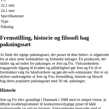
22,1 mm
24,1 mm
Specifikationer
Type
Pakning
Fremstilling, historie og filosofi bag
pakningssæt
At finde det rigtige pakningssæt, der passer til dine behov, er afgørende
for at sikre tætte forbindelser og forhindre lækager. Én producent, der
skiller sig ud inden for pakninger, er Jem og Fix. Virksomhedens
engagerede tilgang til kvalitet og pålidelighed gør Jem og Fix til et
foretrukket valg for håndværkere og gør-det-selv-entusiaster. Her er en
dybere undersøgelse af Jem og Fixs fremstilling, historie og filosofi
bag deres populære pakningssæt med 36 stk. pakninger.
Historie
Jem og Fix blev grundlagt i Danmark i 1988 med en simpel vision: at
tilbyde kvalitetsprodukter til konkurrencedygtige priser til både
professionelle og private brugere. Virksomheden begyndte med et