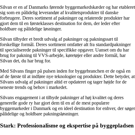
Silvan er en af ​​Danmarks førende byggemarkedskæder og har etableret
sig som en pålidelig leverandør af kvalitetsprodukter til danske
forbrugere. Deres sortiment af pakninger og relaterede produkter har
gjort dem til en førsteklasses destination for dem, der leder efter
holdbare og pålidelige løsninger.
Silvan tilbyder et bredt udvalg af pakninger og pakningssæt til
forskellige formål. Deres sortiment omfatter alt fra standardpakninger
til specialiserede pakninger til specifikke opgaver. Uanset om du har
brug for pakning til VVS-arbejde, køretøjer eller andre formål, har
Silvan det, du har brug for.
Med Silvans finger på pulsen inden for byggebranchen er de også en
af ​​de første til at indføre nye teknologier og produkter. Dette betyder, at
Silvans udvalg af pakninger altid er opdateret og tager højde for de
seneste trends og behov i markedet.
Silvans engagement i at tilbyde pakninger af høj kvalitet og deres
generelle gode ry har gjort dem til en af ​​de mest populære
byggemarkeder i Danmark og en ideel destination for enhver, der søger
pålidelige og holdbare pakningsløsninger.
Stark: Professionalisme og ekspertise på byggepladsen