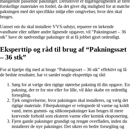
manglende passende pakninger. Derudover er tilgængeligheden af ​​flere
forskellige materialer en fordel, da det giver dig mulighed for at matche
pakningen med det specifikke miljø eller omgivelser, hvor den skal
bruges.
Uanset om du skal installere VVS-udstyr, reparere en lækende
vandhane eller udføre andre lignende opgaver, vil “Pakningssæt – 36
stk” have de nødvendige pakninger til at få jobbet gjort ordentligt.
Eksperttip og råd til brug af “Pakningssæt
– 36 stk”
For at hjælpe dig med at bruge “Pakningssæt – 36 stk” effektivt og få
de bedste resultater, har vi samlet nogle eksperttips og råd:
Sørg for at vælge den rigtige størrelse pakning til din opgave. En
pakning, der er for stor eller for lille, vil ikke skabe en ordentlig
forsegling.
Tjek omgivelserne, hvor pakningen skal installeres, og vælg det
rigtige materiale. Fiberpakninger er velegnede til varme og koldt
vand, mens gummi- og silikonepakninger kan bruges til mere
krævende forhold som ekstrem varme eller kemisk eksponering.
Fjern gamle pakninger grundigt og rengør overfladen, inden du
installerer de nye pakninger. Det sikrer en bedre forsegling og