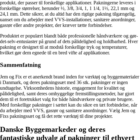
produkt, der passer til forskellige applikationer. Pakningerne leveres i
forskellige størrelser, herunder ½, 3/8, 3/4, 1, 1 1/4, 1½, 22,1 mm og
24,1 mm. Dette sikrer, at du altid har den rigtige pakning tilgængelig,
uanset om du arbejder med VVS-installationer, sanitære anordninger,
gasrør eller andre projekter, der kræver tætte forbindelser.
Produktet er populært blandt både professionelle håndværkere og gør-
det-selv-entusiaster på grund af dets pålidelighed og holdbarhed. Hver
pakning er designet til at modstå forskellige tryk og temperaturer,
hvilket gør dem egnede til en bred vifte af applikationer.
Sammenfatning
Jem og Fix er et anerkendt brand inden for værktøj og byggematerialer
i Danmark, og deres pakningssæt med 36 stk. pakninger er ingen
undtagelse. Virksomhedens historie, engagement for kvalitet og
pålidelighed, samt deres omhyggelige fremstillingsmetoder, har gjort
dem til et foretrukket valg for både håndværkere og private brugere.
Med forskellige pakninger i sættet kan du sikre en tæt forbindelse, når
du arbejder med VVS, gasrør og sanitære anordninger. Vælg Jem og
Fixs pakningssæt og få det rette værktøj til dine projekter.
Danske Byggemarkeder og deres
fantastiske udvalg af pakninger til ethvert