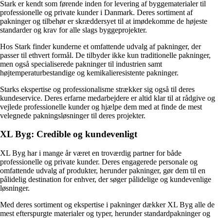
Stark er kendt som førende inden for levering af byggematerialer til
professionelle og private kunder i Danmark. Deres sortiment af
pakninger og tilbehør er skræddersyet til at imødekomme de højeste
standarder og krav for alle slags byggeprojekter.
Hos Stark finder kunderne et omfattende udvalg af pakninger, der
passer til ethvert formål. De tilbyder ikke kun traditionelle pakninger,
men også specialiserede pakninger til industrien samt
højtemperaturbestandige og kemikalieresistente pakninger.
Starks ekspertise og professionalisme strækker sig også til deres
kundeservice. Deres erfarne medarbejdere er altid klar til at rådgive og
vejlede professionelle kunder og hjælpe dem med at finde de mest
velegnede pakningsløsninger til deres projekter.
XL Byg: Credible og kundevenligt
XL Byg har i mange år været en troværdig partner for både
professionelle og private kunder. Deres engagerede personale og
omfattende udvalg af produkter, herunder pakninger, gør dem til en
pålidelig destination for enhver, der søger pålidelige og kundevenlige
løsninger.
Med deres sortiment og ekspertise i pakninger dækker XL Byg alle de
mest efterspurgte materialer og typer, herunder standardpakninger og