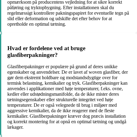
opmærksom på producentens vejledning for at sikre korrekt
påføring og tryktopbygning. Efter installationen skal du
regelmæssigt kontrollere pakningspapiret for eventuelle tegn på
slid eller deformation og udskifte det efter behov for at
opretholde en optimal tætning.
Hvad er fordelene ved at bruge
glasfiberpakninger?
Glasfiberpakninger er populære på grund af deres unikke
egenskaber og anvendelser. De er lavet af woven glasfiber, der
gør dem ekstremt holdbare og modstandsdygtige over for
termisk belastning, kemikalier og tryk. Glasfiberpakninger kan
anvendes i applikationer med høje temperaturer, f.eks. ovne,
kedler eller udstødningsmanifolde, da de ikke mister deres
tætningsegenskaber eller strukturelle integritet ved høje
temperaturer. De er også velegnede til brug i miljøer med
aggressive kemikalier, da de ikke reagerer med de fleste
kemikalier. Glasfiberpakninger kræver dog præcis installation
og korrekt montering for at opnå en optimal tætning og undgå
lækager.