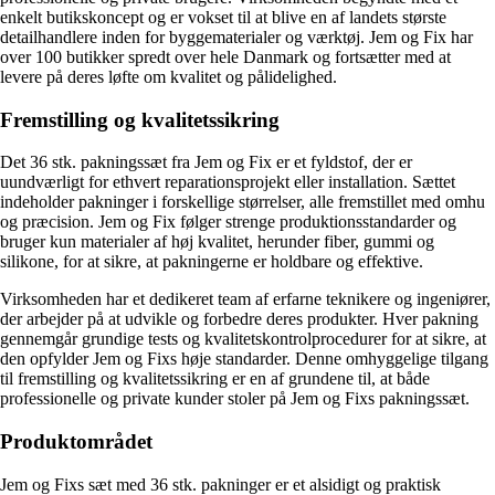
enkelt butikskoncept og er vokset til at blive en af landets største
detailhandlere inden for byggematerialer og værktøj. Jem og Fix har
over 100 butikker spredt over hele Danmark og fortsætter med at
levere på deres løfte om kvalitet og pålidelighed.
Fremstilling og kvalitetssikring
Det 36 stk. pakningssæt fra Jem og Fix er et fyldstof, der er
uundværligt for ethvert reparationsprojekt eller installation. Sættet
indeholder pakninger i forskellige størrelser, alle fremstillet med omhu
og præcision. Jem og Fix følger strenge produktionsstandarder og
bruger kun materialer af høj kvalitet, herunder fiber, gummi og
silikone, for at sikre, at pakningerne er holdbare og effektive.
Virksomheden har et dedikeret team af erfarne teknikere og ingeniører,
der arbejder på at udvikle og forbedre deres produkter. Hver pakning
gennemgår grundige tests og kvalitetskontrolprocedurer for at sikre, at
den opfylder Jem og Fixs høje standarder. Denne omhyggelige tilgang
til fremstilling og kvalitetssikring er en af grundene til, at både
professionelle og private kunder stoler på Jem og Fixs pakningssæt.
Produktområdet
Jem og Fixs sæt med 36 stk. pakninger er et alsidigt og praktisk