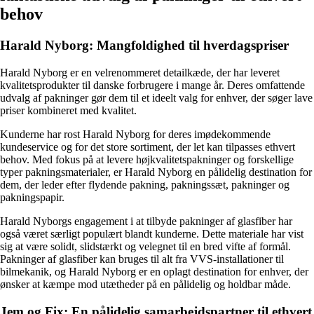
behov
Harald Nyborg: Mangfoldighed til hverdagspriser
Harald Nyborg er en velrenommeret detailkæde, der har leveret
kvalitetsprodukter til danske forbrugere i mange år. Deres omfattende
udvalg af pakninger gør dem til et ideelt valg for enhver, der søger lave
priser kombineret med kvalitet.
Kunderne har rost Harald Nyborg for deres imødekommende
kundeservice og for det store sortiment, der let kan tilpasses ethvert
behov. Med fokus på at levere højkvalitetspakninger og forskellige
typer pakningsmaterialer, er Harald Nyborg en pålidelig destination for
dem, der leder efter flydende pakning, pakningssæt, pakninger og
pakningspapir.
Harald Nyborgs engagement i at tilbyde pakninger af glasfiber har
også været særligt populært blandt kunderne. Dette materiale har vist
sig at være solidt, slidstærkt og velegnet til en bred vifte af formål.
Pakninger af glasfiber kan bruges til alt fra VVS-installationer til
bilmekanik, og Harald Nyborg er en oplagt destination for enhver, der
ønsker at kæmpe mod utætheder på en pålidelig og holdbar måde.
Jem og Fix: En pålidelig samarbejdspartner til ethvert