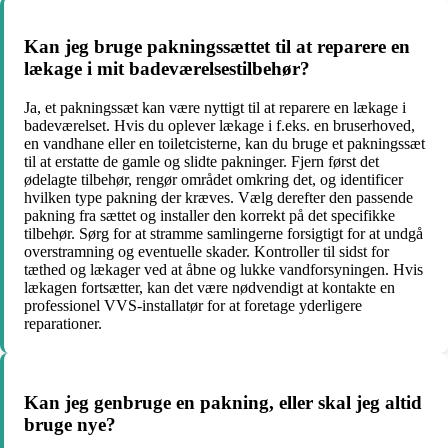
Kan jeg bruge pakningssættet til at reparere en
lækage i mit badeværelsestilbehør?
Ja, et pakningssæt kan være nyttigt til at reparere en lækage i
badeværelset. Hvis du oplever lækage i f.eks. en bruserhoved,
en vandhane eller en toiletcisterne, kan du bruge et pakningssæt
til at erstatte de gamle og slidte pakninger. Fjern først det
ødelagte tilbehør, rengør området omkring det, og identificer
hvilken type pakning der kræves. Vælg derefter den passende
pakning fra sættet og installer den korrekt på det specifikke
tilbehør. Sørg for at stramme samlingerne forsigtigt for at undgå
overstramning og eventuelle skader. Kontroller til sidst for
tæthed og lækager ved at åbne og lukke vandforsyningen. Hvis
lækagen fortsætter, kan det være nødvendigt at kontakte en
professionel VVS-installatør for at foretage yderligere
reparationer.
Kan jeg genbruge en pakning, eller skal jeg altid
bruge nye?