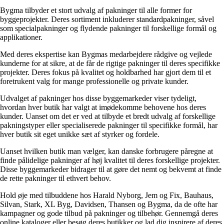
Bygma tilbyder et stort udvalg af pakninger til alle former for
byggeprojekter. Deres sortiment inkluderer standardpakninger, såvel
som specialpakninger og flydende pakninger til forskellige formål og
applikationer.
Med deres ekspertise kan Bygmas medarbejdere rådgive og vejlede
kunderne for at sikre, at de får de rigtige pakninger til deres specifikke
projekter. Deres fokus på kvalitet og holdbarhed har gjort dem til et
foretrukent valg for mange professionelle og private kunder.
Udvalget af pakninger hos disse byggemarkeder viser tydeligt,
hvordan hver butik har valgt at imødekomme behovene hos deres
kunder. Uanset om det er ved at tilbyde et bredt udvalg af forskellige
pakningstyper eller specialiserede pakninger til specifikke formål, har
hver butik sit eget unikke sæt af styrker og fordele.
Uanset hvilken butik man vælger, kan danske forbrugere påregne at
finde pålidelige pakninger af høj kvalitet til deres forskellige projekter.
Disse byggemarkeder bidrager til at gøre det nemt og bekvemt at finde
de rette pakninger til ethvert behov.
Hold øje med tilbuddene hos Harald Nyborg, Jem og Fix, Bauhaus,
Silvan, Stark, XL Byg, Davidsen, Thansen og Bygma, da de ofte har
kampagner og gode tilbud på pakninger og tilbehør. Gennemgå deres
online kataloger eller besøg deres butikker og lad dig inspirere af deres