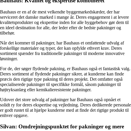
Bauhaus: Kvalitet og ekspertise kombineret
Bauhaus er en af ​​de mest velkendte byggemarkedskæder, der har
serviceret det danske marked i mange år. Deres engagement i at levere
kvalitetsprodukter og ekspertise inden for alle byggebehov gør dem til
en ideel destination for alle, der leder efter de bedste pakninger og
tilbehør.
Når det kommer til pakninger, har Bauhaus et omfattende udvalg af
forskellige materialer og typer, der kan opfylde ethvert krav. Deres
sortiment spænder fra traditionelle pakninger til moderne innovative
løsninger.
For de, der søger flydende pakning, er Bauhaus også et fantastisk valg.
Deres sortiment af flydende pakninger sikrer, at kunderne kan finde
præcis den rigtige type pakning til deres projekt. Det omfatter også
specialiserede pakninger til specifikke formål, såsom pakninger til
højtryksanlæg eller kemikalieresistente pakninger.
Udover det store udvalg af pakninger har Bauhaus også opnået et
solidt ry for deres ekspertise og vejledning. Deres dedikerede personale
er godt rustet til at hjælpe kunderne med at finde det rigtige produkt til
enhver opgave.
Silvan: Omdrejningspunktet for pakninger og mere