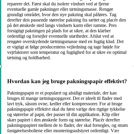
reparere det. Først skal du isolere vinduet ved at fjerne
eventuelle gamle pakninger eller tætningsmasse. Rengør
grundigt området, hvor den nye pakning skal påføres. Tag
derefter den passende størrelse pakning fra sættet og placér den
på det ønskede sted langs vinduets karm eller ramme. Pres
forsigtigt pakningen på plads for at sikre, at den klæber
ordentligt og forsejler eventuelle utætheder. Afslut ved at
rengøre overskydende tætningsmasse med en fugtig klud. Det
er vigtigt at følge producentens vejledning og tage højde for
vejrfaktorer som temperatur og fugtighed for at sikre en optimal
tætning og holdbarhed.
Hvordan kan jeg bruge pakningspapir effektivt?
Pakningspapir er et populært og alsidigt materiale, der kan
bruges til mange tætningsopgaver. Det er ideelt til flader med
lavt tryk, såsom ovne, kedler eller kompressorer. For at bruge
pakningspapir effektivt skal du først vælge den rigtige tykkelse
og størrelse af papir, der passer til din applikation. Klip eller
skær papiret i den ønskede form og størrelse. Placér derefter
pakningspapiret mellem de to flader, der skal forsegles, og stram
fastgørelsesboltene eller monteringsudstyret ordentligt. Vær