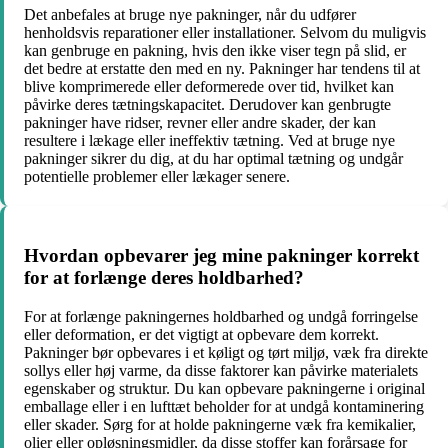
Det anbefales at bruge nye pakninger, når du udfører
henholdsvis reparationer eller installationer. Selvom du muligvis
kan genbruge en pakning, hvis den ikke viser tegn på slid, er
det bedre at erstatte den med en ny. Pakninger har tendens til at
blive komprimerede eller deformerede over tid, hvilket kan
påvirke deres tætningskapacitet. Derudover kan genbrugte
pakninger have ridser, revner eller andre skader, der kan
resultere i lækage eller ineffektiv tætning. Ved at bruge nye
pakninger sikrer du dig, at du har optimal tætning og undgår
potentielle problemer eller lækager senere.
Hvordan opbevarer jeg mine pakninger korrekt
for at forlænge deres holdbarhed?
For at forlænge pakningernes holdbarhed og undgå forringelse
eller deformation, er det vigtigt at opbevare dem korrekt.
Pakninger bør opbevares i et køligt og tørt miljø, væk fra direkte
sollys eller høj varme, da disse faktorer kan påvirke materialets
egenskaber og struktur. Du kan opbevare pakningerne i original
emballage eller i en lufttæt beholder for at undgå kontaminering
eller skader. Sørg for at holde pakningerne væk fra kemikalier,
olier eller opløsningsmidler, da disse stoffer kan forårsage for