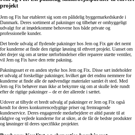
projekt
Jem og Fix har etableret sig som en pålidelig byggemarkedskæde i
Danmark. Deres sortiment af pakninger og tilbehør er omhyggeligt
udvalgt for at imødekomme behovene hos både private og
professionelle kunder.
Det brede udvalg af flydende pakninger hos Jem og Fix gør det nemt
for kunderne at finde den rigtige løsning til ethvert projekt. Uanset om
det drejer sig om at tætne rørforbindelser eller reparere utætte ventiler,
vil Jem og Fix have den rette pakning.
Pakningssæt er en anden styrke hos Jem og Fix. Disse sæt indeholder
et udvalg af forskellige pakninger, hvilket gør det endnu nemmere for
kunderne at finde alle de nødvendige materialer samlet ét sted. Med
Jem og Fix behøver man ikke at bekymre sig om at skulle lede rundt
efter de rigtige pakninger – de er der allerede i sættet.
Udover at tilbyde et bredt udvalg af pakninger er Jem og Fix også
kendt for deres konkurrencedygtige priser og fremragende
kundeservice. Deres engagerede medarbejdere er altid parate til at
rådgive og vejlede kunderne for at sikre, at de får de bedste produkter
og løsninger til deres specifikke projekter.