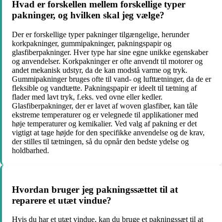
Hvad er forskellen mellem forskellige typer
pakninger, og hvilken skal jeg vælge?
Der er forskellige typer pakninger tilgængelige, herunder
korkpakninger, gummipakninger, pakningspapir og
glasfiberpakninger. Hver type har sine egne unikke egenskaber
og anvendelser. Korkpakninger er ofte anvendt til motorer og
andet mekanisk udstyr, da de kan modstå varme og tryk.
Gummipakninger bruges ofte til vand- og lufttætninger, da de er
fleksible og vandtætte. Pakningspapir er ideelt til tætning af
flader med lavt tryk, f.eks. ved ovne eller kedler.
Glasfiberpakninger, der er lavet af woven glasfiber, kan tåle
ekstreme temperaturer og er velegnede til applikationer med
høje temperaturer og kemikalier. Ved valg af pakning er det
vigtigt at tage højde for den specifikke anvendelse og de krav,
der stilles til tætningen, så du opnår den bedste ydelse og
holdbarhed.
Hvordan bruger jeg pakningssættet til at
reparere et utæt vindue?
Hvis du har et utæt vindue, kan du bruge et pakningssæt til at