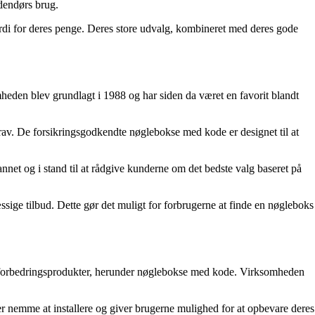
dendørs brug.
ærdi for deres penge. Deres store udvalg, kombineret med deres gode
den blev grundlagt i 1988 og har siden da været en favorit blandt
 krav. De forsikringsgodkendte nøglebokse med kode er designet til at
net og i stand til at rådgive kunderne om det bedste valg baseret på
sige tilbud. Dette gør det muligt for forbrugerne at finde en nøgleboks
emmeforbedringsprodukter, herunder nøglebokse med kode. Virksomheden
er nemme at installere og giver brugerne mulighed for at opbevare deres