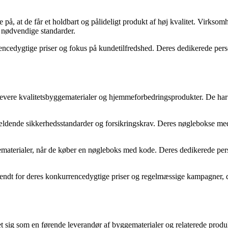
å, at de får et holdbart og pålideligt produkt af høj kvalitet. Virkso
e nødvendige standarder.
cedygtige priser og fokus på kundetilfredshed. Deres dedikerede person
 levere kvalitetsbyggematerialer og hjemmeforbedringsprodukter. De har
r gældende sikkerhedsstandarder og forsikringskrav. Deres nøglebokse m
ematerialer, når de køber en nøgleboks med kode. Deres dedikerede pers
endt for deres konkurrencedygtige priser og regelmæssige kampagner, der
 sig som en førende leverandør af byggematerialer og relaterede produk