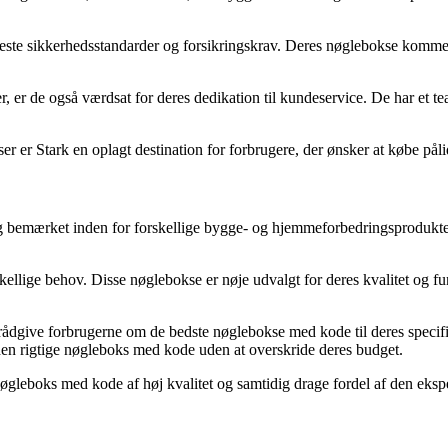
jeste sikkerhedsstandarder og forsikringskrav. Deres nøglebokse kommer i
 er de også værdsat for deres dedikation til kundeservice. De har et tea
er er Stark en oplagt destination for forbrugere, der ønsker at købe på
 bemærket inden for forskellige bygge- og hjemmeforbedringsprodukter
ellige behov. Disse nøglebokse er nøje udvalgt for deres kvalitet og fun
rådgive forbrugerne om de bedste nøglebokse med kode til deres specif
den rigtige nøgleboks med kode uden at overskride deres budget.
nøgleboks med kode af høj kvalitet og samtidig drage fordel af den eksp