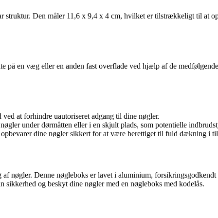
struktur. Den måler 11,6 x 9,4 x 4 cm, hvilket er tilstrækkeligt til at o
kte på en væg eller en anden fast overflade ved hjælp af de medfølgende
ved at forhindre uautoriseret adgang til dine nøgler.
er under dørmåtten eller i en skjult plads, som potentielle indbrudsty
pbevarer dine nøgler sikkert for at være berettiget til fuld dækning i til
g af nøgler. Denne nøgleboks er lavet i aluminium, forsikringsgodkend
i din sikkerhed og beskyt dine nøgler med en nøgleboks med kodelås.