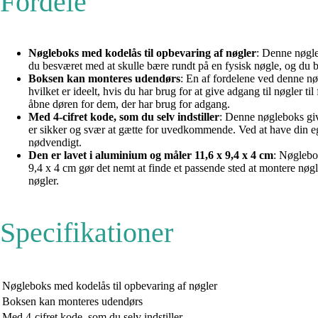
Fordele
Nøgleboks med kodelås til opbevaring af nøgler
: Denne nøgle
du besværet med at skulle bære rundt på en fysisk nøgle, og du
Boksen kan monteres udendørs
: En af fordelene ved denne nø
hvilket er ideelt, hvis du har brug for at give adgang til nøgler 
åbne døren for dem, der har brug for adgang.
Med 4-cifret kode, som du selv indstiller
: Denne nøgleboks giv
er sikker og svær at gætte for uvedkommende. Ved at have din eg
nødvendigt.
Den er lavet i aluminium og måler 11,6 x 9,4 x 4 cm
: Nøglebo
9,4 x 4 cm gør det nemt at finde et passende sted at montere nøgl
nøgler.
Specifikationer
Nøgleboks med kodelås til opbevaring af nøgler
Boksen kan monteres udendørs
Med 4-cifret kode, som du selv indstiller