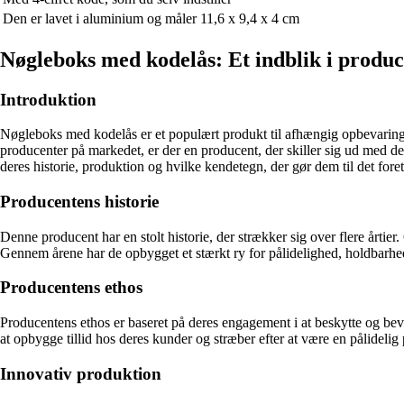
Den er lavet i aluminium og måler 11,6 x 9,4 x 4 cm
Nøgleboks med kodelås: Et indblik i produc
Introduktion
Nøgleboks med kodelås er et populært produkt til afhængig opbevaring 
producenter på markedet, er der en producent, der skiller sig ud med d
deres historie, produktion og hvilke kendetegn, der gør dem til det for
Producentens historie
Denne producent har en stolt historie, der strækker sig over flere årtie
Gennem årene har de opbygget et stærkt ry for pålidelighed, holdbarhed
Producentens ethos
Producentens ethos er baseret på deres engagement i at beskytte og beva
​​at opbygge tillid hos deres kunder og stræber efter at være en pålideli
Innovativ produktion