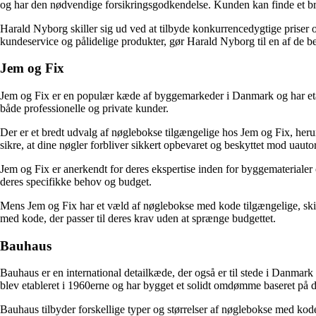
og har den nødvendige forsikringsgodkendelse. Kunden kan finde et br
Harald Nyborg skiller sig ud ved at tilbyde konkurrencedygtige priser
kundeservice og pålidelige produkter, gør Harald Nyborg til en af de b
Jem og Fix
Jem og Fix er en populær kæde af byggemarkeder i Danmark og har etab
både professionelle og private kunder.
Der er et bredt udvalg af nøglebokse tilgængelige hos Jem og Fix, herun
sikre, at dine nøgler forbliver sikkert opbevaret og beskyttet mod uauto
Jem og Fix er anerkendt for deres ekspertise inden for byggematerialer
deres specifikke behov og budget.
Mens Jem og Fix har et væld af nøglebokse med kode tilgængelige, skill
med kode, der passer til deres krav uden at sprænge budgettet.
Bauhaus
Bauhaus er en international detailkæde, der også er til stede i Danma
blev etableret i 1960erne og har bygget et solidt omdømme baseret på d
Bauhaus tilbyder forskellige typer og størrelser af nøglebokse med kod