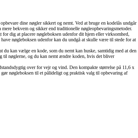
t opbevare dine nøgler sikkert og nemt. Ved at bruge en kodelås undgår
en mere bekvem og sikker end traditionelle nøgleopbevaringsmetoder.
t for dig at placere nøgleboksen udenfor dit hjem eller virksomhed,
at have nøgleboksen udenfor kan du undgå at skulle være til stede for at
r, at du kan vælge en kode, som du nemt kan huske, samtidig med at den
 til nøglerne, og du kan nemt ændre koden, hvis det bliver
dstandsdygtig over for vejr og vind. Den kompakte størrelse på 11,6 x
ør nøgleboksen til et pålideligt og praktisk valg til opbevaring af