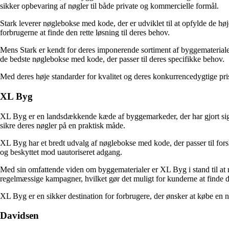
sikker opbevaring af nøgler til både private og kommercielle formål.
Stark leverer nøglebokse med kode, der er udviklet til at opfylde de hø
forbrugerne at finde den rette løsning til deres behov.
Mens Stark er kendt for deres imponerende sortiment af byggematerialer,
de bedste nøglebokse med kode, der passer til deres specifikke behov.
Med deres høje standarder for kvalitet og deres konkurrencedygtige pris
XL Byg
XL Byg er en landsdækkende kæde af byggemarkeder, der har gjort sig
sikre deres nøgler på en praktisk måde.
XL Byg har et bredt udvalg af nøglebokse med kode, der passer til forsk
og beskyttet mod uautoriseret adgang.
Med sin omfattende viden om byggematerialer er XL Byg i stand til at 
regelmæssige kampagner, hvilket gør det muligt for kunderne at finde 
XL Byg er en sikker destination for forbrugere, der ønsker at købe en 
Davidsen