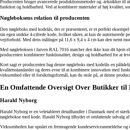
Producenten bruger avancerede produktionsmetoder og -teknikker til at 
funktion og holdbarhed. Ved at kombinere materialer af høj kvalitet, 
Nøgleboksens relation til producenten
Den nøgleboks med kodelås, der er præsenteret, er et perfekt eksempel p
sin egen unikke 4-cifrede kode, hvilket sikrer, at kun de autoriserede 
vejrforhold. Med dens målinger på 11,6 x 9,4 x 4 cm kan den nemt mo
Med nøgleboksen i farven RAL 7016 matcher den ikke kun dit hjem elle
producenten kombinerer funktionalitet, design og holdbarhed for at lever
Kort sagt er producenten bag denne nøgleboks med kodelås en pålidelig 
kvalitetsstandarder og deres evne til at kombinere innovation med funkt
virksomhed eller til forsikringsformål, kan du stole på, at denne produce
En Omfattende Oversigt Over Butikker til
Harald Nyborg
Harald Nyborg er en veletableret detailhandler i Danmark med et stærkt 
nøglebokse med kode. Harald Nyborg tilbyder et omfattende udvalg af nøg
Virksomheden har opnået en fremragende kundeserviceanmeldelse og er 