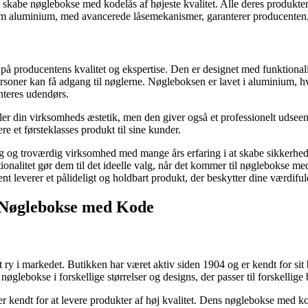
skabe nøglebokse med kodelås af højeste kvalitet. Alle deres produkter 
som aluminium, med avancerede låsemekanismer, garanterer producenten, 
å producentens kvalitet og ekspertise. Den er designet med funktionalite
personer kan få adgang til nøglerne. Nøgleboksen er lavet i aluminium, 
nteres udendørs.
r din virksomheds æstetik, men den giver også et professionelt udsee
e et førsteklasses produkt til sine kunder.
og troværdig virksomhed med mange års erfaring i at skabe sikkerhedslø
ionalitet gør dem til det ideelle valg, når det kommer til nøglebokse me
nt leverer et pålideligt og holdbart produkt, der beskytter dine værdiful
 Nøglebokse med Kode
ry i markedet. Butikken har været aktiv siden 1904 og er kendt for sit 
lebokse i forskellige størrelser og designs, der passer til forskellige
kendt for at levere produkter af høj kvalitet. Dens nøglebokse med ko