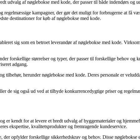
edt udvalg af nøglebokse med kode, der passer til både indendørs og u
 og regelmæssige kampagner, der gør det muligt for forbrugerne at få v
edste destinationer for køb af nøglebokse med kode.
leret sig som en betroet leverandør af nøglebokse med kode. Virksomhe
der forskellige størrelser og typer, der passer til forskellige behov og
riseret adgang.
 og tilbehør, herunder nøglebokse med kode. Deres personale er veluddan
er de sig også ud ved at tilbyde konkurrencedygtige priser og regelmæs
rk og er kendt for at levere et bredt udvalg af byggematerialer og hj
eres ekspertise, kvalitetsprodukter og fremragende kundeservice.
e, der opfylder forskellige sikkerhedskrav og behov. Disse nøglebokse 