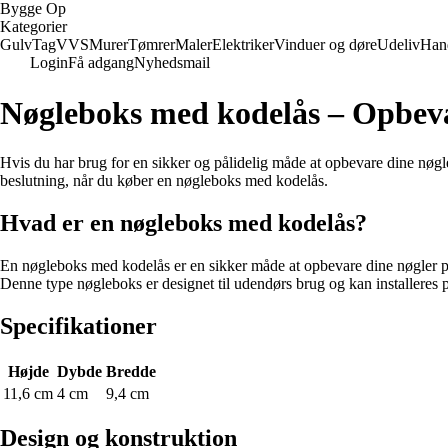
Bygge Op
Kategorier
Gulv
Tag
VVS
Murer
Tømrer
Maler
Elektriker
Vinduer og døre
Udeliv
Han
Login
Få adgang
Nyhedsmail
Nøgleboks med kodelås – Opbeva
Hvis du har brug for en sikker og pålidelig måde at opbevare dine nøgler
beslutning, når du køber en nøgleboks med kodelås.
Hvad er en nøgleboks med kodelås?
En nøgleboks med kodelås er en sikker måde at opbevare dine nøgler på,
Denne type nøgleboks er designet til udendørs brug og kan installeres p
Specifikationer
Højde
Dybde
Bredde
11,6 cm
4 cm
9,4 cm
Design og konstruktion