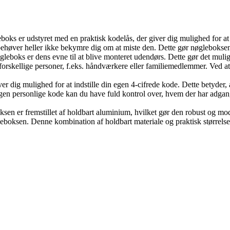
boks er udstyret med en praktisk kodelås, der giver dig mulighed for a
 behøver heller ikke bekymre dig om at miste den. Dette gør nøgleboks
gleboks er dens evne til at blive monteret udendørs. Dette gør det mulig
til forskellige personer, f.eks. håndværkere eller familiemedlemmer. Ved 
er dig mulighed for at indstille din egen 4-cifrede kode. Dette betyde
en personlige kode kan du have fuld kontrol over, hvem der har adgang
ksen er fremstillet af holdbart aluminium, hvilket gør den robust og mo
eboksen. Denne kombination af holdbart materiale og praktisk størrelse g