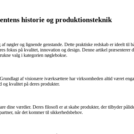
entens historie og produktionsteknik
af nøgler og lignende genstande. Dette praktiske redskab er ideelt til
eres fokus på kvalitet, innovation og design. Denne artikel præsentere
etrukne valg i kategorien nøglebokse.
r. Grundlagt af visionære iværksættere har virksomheden altid været engag
 og kvalitet på deres produkter.
re dine værdier. Deres filosofi er at skabe produkter, der tilbyder påli
g partner, når det kommer til sikkerhedsbehov.