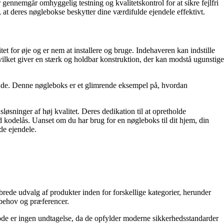
gennemgår omhyggelig testning og kvalitetskontrol for at sikre fejlfri
at deres nøglebokse beskytter dine værdifulde ejendele effektivt.
t for øje og er nem at installere og bruge. Indehaveren kan indstille
hvilket giver en stærk og holdbar konstruktion, der kan modstå ugunstige
nde. Denne nøgleboks er et glimrende eksempel på, hvordan
sninger af høj kvalitet. Deres dedikation til at opretholde
d kodelås. Uanset om du har brug for en nøgleboks til dit hjem, din
de ejendele.
brede udvalg af produkter inden for forskellige kategorier, herunder
 behov og præferencer.
de er ingen undtagelse, da de opfylder moderne sikkerhedsstandarder