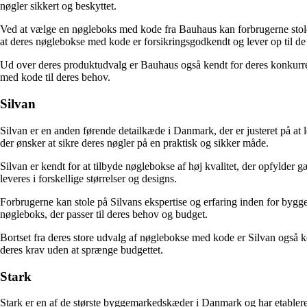
nøgler sikkert og beskyttet.
Ved at vælge en nøgleboks med kode fra Bauhaus kan forbrugerne stole p
at deres nøglebokse med kode er forsikringsgodkendt og lever op til d
Ud over deres produktudvalg er Bauhaus også kendt for deres konkurren
med kode til deres behov.
Silvan
Silvan er en anden førende detailkæde i Danmark, der er justeret på at
der ønsker at sikre deres nøgler på en praktisk og sikker måde.
Silvan er kendt for at tilbyde nøglebokse af høj kvalitet, der opfylde
leveres i forskellige størrelser og designs.
Forbrugerne kan stole på Silvans ekspertise og erfaring inden for bygg
nøgleboks, der passer til deres behov og budget.
Bortset fra deres store udvalg af nøglebokse med kode er Silvan også k
deres krav uden at sprænge budgettet.
Stark
Stark er en af de største byggemarkedskæder i Danmark og har etableret