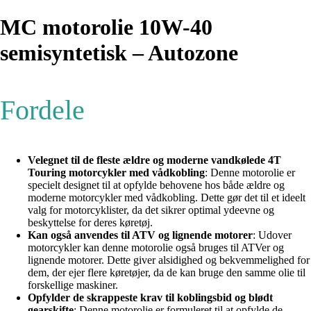
MC motorolie 10W-40
semisyntetisk – Autozone
Fordele
Velegnet til de fleste ældre og moderne vandkølede 4T
Touring motorcykler med vådkobling
: Denne motorolie er
specielt designet til at opfylde behovene hos både ældre og
moderne motorcykler med vådkobling. Dette gør det til et ideelt
valg for motorcyklister, da det sikrer optimal ydeevne og
beskyttelse for deres køretøj.
Kan også anvendes til ATV og lignende motorer
: Udover
motorcykler kan denne motorolie også bruges til ATVer og
lignende motorer. Dette giver alsidighed og bekvemmelighed for
dem, der ejer flere køretøjer, da de kan bruge den samme olie til
forskellige maskiner.
Opfylder de skrappeste krav til koblingsbid og blødt
gearskifte
: Denne motorolie er formuleret til at opfylde de