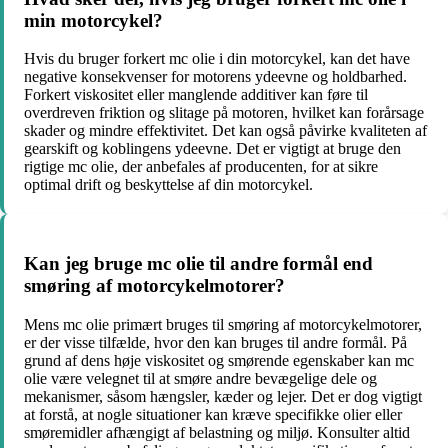
min motorcykel?
Hvis du bruger forkert mc olie i din motorcykel, kan det have
negative konsekvenser for motorens ydeevne og holdbarhed.
Forkert viskositet eller manglende additiver kan føre til
overdreven friktion og slitage på motoren, hvilket kan forårsage
skader og mindre effektivitet. Det kan også påvirke kvaliteten af
gearskift og koblingens ydeevne. Det er vigtigt at bruge den
rigtige mc olie, der anbefales af producenten, for at sikre
optimal drift og beskyttelse af din motorcykel.
Kan jeg bruge mc olie til andre formål end
smøring af motorcykelmotorer?
Mens mc olie primært bruges til smøring af motorcykelmotorer,
er der visse tilfælde, hvor den kan bruges til andre formål. På
grund af dens høje viskositet og smørende egenskaber kan mc
olie være velegnet til at smøre andre bevægelige dele og
mekanismer, såsom hængsler, kæder og lejer. Det er dog vigtigt
at forstå, at nogle situationer kan kræve specifikke olier eller
smøremidler afhængigt af belastning og miljø. Konsulter altid