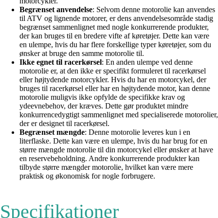
motorcykler.
Begrænset anvendelse
: Selvom denne motorolie kan anvendes
til ATV og lignende motorer, er dens anvendelsesområde stadig
begrænset sammenlignet med nogle konkurrerende produkter,
der kan bruges til en bredere vifte af køretøjer. Dette kan være
en ulempe, hvis du har flere forskellige typer køretøjer, som du
ønsker at bruge den samme motorolie til.
Ikke egnet til racerkørsel
: En anden ulempe ved denne
motorolie er, at den ikke er specifikt formuleret til racerkørsel
eller højtydende motorcykler. Hvis du har en motorcykel, der
bruges til racerkørsel eller har en højtydende motor, kan denne
motorolie muligvis ikke opfylde de specifikke krav og
ydeevnebehov, der kræves. Dette gør produktet mindre
konkurrencedygtigt sammenlignet med specialiserede motorolier,
der er designet til racerkørsel.
Begrænset mængde
: Denne motorolie leveres kun i en
literflaske. Dette kan være en ulempe, hvis du har brug for en
større mængde motorolie til din motorcykel eller ønsker at have
en reservebeholdning. Andre konkurrerende produkter kan
tilbyde større mængder motorolie, hvilket kan være mere
praktisk og økonomisk for nogle forbrugere.
Specifikationer