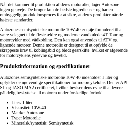
Når det kommer til produktion af deres motorolier, tager Autozone
ingen genveje. De bruger kun de bedste ingredienser og har en
omhyggelig produktionsproces for at sikre, at deres produkter når de
højeste standarder.
Autozones semisyntetiske motorolie 10W-40 er nøje formuleret til at
være velegnet til de fleste ældre og moderne vandkølede 4T Touring
motorcykler med vådkobling. Den kan også anvendes til ATV og
lignende motorer. Denne motorolie er designet til at opfylde de
skrappeste krav til koblingsbid og blødt gearskifte, hvilket er afgørende
for motorcyklens ydeevne og levetid.
Produktinformation og specifikationer
Autozones semisyntetiske motorolie 10W-40 indeholder 1 liter og
opfylder de nødvendige specifikationer for motorcykelolie. Den er API
SL og JASO MA2 certificeret, hvilket beviser dens evne til at levere
pålidelig beskyttelse til motoren under forskellige forhold.
Liter: 1 liter
Viskositet: 10W-40
Mærke: Autozone
Type: Motorolie
Mineralsk/syntetisk: Semisyntetisk