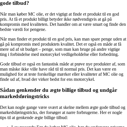
gode tilbud?
Når man køber MC olie, er det vigtigt at finde et produkt til en god
pris. At få et produkt billigt betyder ikke nødvendigvis at gå på
kompromis med kvaliteten. Det handler om at være smart og finde den
bedste værdi for pengene.
Når man finder et produkt til en god pris, kan man spare penge uden at
gå på kompromis med produktets kvalitet. Det er også en måde at få
mere ud af sit budget – penge, som man kan bruge på andre vigtige
ting i forbindelse med motorcykel vedligeholdelse eller forbedring.
Gode tilbud er også en fantastisk måde at prøve nye produkter af, som
man måske ikke ville have råd til til normal pris. Det kan være en
mulighed for at teste forskellige mærker eller kvaliteter af MC olie og
finde ud af, hvad der virker bedst for ens motorcykel.
Sådan genkender du ægte billige tilbud og undgår
markedsføringstricks
Det kan nogle gange være svært at skelne mellem ægte gode tilbud og
markedsføringstricks, der forsøger at narre forbrugerne. Her er nogle
tips til at genkende ægte billige tilbud: