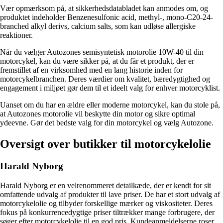
Vær opmærksom på, at sikkerhedsdatabladet kan anmodes om, og
produktet indeholder Benzenesulfonic acid, methyl-, mono-C20-24-
branched alkyl derivs, calcium salts, som kan udløse allergiske
reaktioner.
Når du vælger Autozones semisyntetisk motorolie 10W-40 til din
motorcykel, kan du være sikker på, at du får et produkt, der er
fremstillet af en virksomhed med en lang historie inden for
motorcykelbranchen. Deres værdier om kvalitet, bæredygtighed og
engagement i miljøet gør dem til et ideelt valg for enhver motorcyklist.
Uanset om du har en ældre eller moderne motorcykel, kan du stole på,
at Autozones motorolie vil beskytte din motor og sikre optimal
ydeevne. Gør det bedste valg for din motorcykel og vælg Autozone.
Oversigt over butikker til motorcykelolie
Harald Nyborg
Harald Nyborg er en velrenommeret detailkæde, der er kendt for sit
omfattende udvalg af produkter til lave priser. De har et stort udvalg af
motorcykelolie og tilbyder forskellige mærker og viskositeter. Deres
fokus på konkurrencedygtige priser tiltrækker mange forbrugere, der
søger efter motorcykelolie til en god pris. Kundeanmeldelserne roser