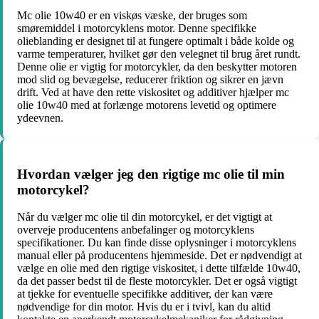
Mc olie 10w40 er en viskøs væske, der bruges som
smøremiddel i motorcyklens motor. Denne specifikke
olieblanding er designet til at fungere optimalt i både kolde og
varme temperaturer, hvilket gør den velegnet til brug året rundt.
Denne olie er vigtig for motorcykler, da den beskytter motoren
mod slid og bevægelse, reducerer friktion og sikrer en jævn
drift. Ved at have den rette viskositet og additiver hjælper mc
olie 10w40 med at forlænge motorens levetid og optimere
ydeevnen.
Hvordan vælger jeg den rigtige mc olie til min
motorcykel?
Når du vælger mc olie til din motorcykel, er det vigtigt at
overveje producentens anbefalinger og motorcyklens
specifikationer. Du kan finde disse oplysninger i motorcyklens
manual eller på producentens hjemmeside. Det er nødvendigt at
vælge en olie med den rigtige viskositet, i dette tilfælde 10w40,
da det passer bedst til de fleste motorcykler. Det er også vigtigt
at tjekke for eventuelle specifikke additiver, der kan være
nødvendige for din motor. Hvis du er i tvivl, kan du altid