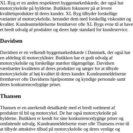
XL Byg er en anden respekteret byggemarkedskæde, der også har
motorcykelolie på hylderne. Butikken fokuserer på at levere
kvalitetsprodukter til deres kunder. XL Byg tilbyder forskellige
varianter af motorcykelolie, herunder dem med forskellig viskositet og
kvalitet. Kundeanmeldelserne fremhæver ofte XL Bygs evne til at have
et bredt udvalg af produkter og deres høje standard for kundeservice.
Davidsen
Davidsen er en velkendt byggemarkedskæde i Danmark, der også har
en afdeling til motorcyklister. Butikken har et godt udvalg af
motorcykelolie og forskellige mærker tilgængelige. Davidsen
værdsætter kvaliteten af deres produkter og sørger for at tilbyde
motorcykelolie af høj kvalitet til deres kunder. Kundeanmeldelserne
fremhæver ofte Davidsens hjælpsomme og kyndige personale samt
deres konkurrencedygtige priser.
Thansen
Thansen er en anerkendt detailkæde med et bredt sortiment af
produkter til bil og motorcykel. De har også motorcykelolie på
hylderne. Butikken er kendt for sine konkurrencedygtige priser og
omfattende udvalg. Kundeanmeldelserne roser ofte Thansens evne til
at tilbyde attraktive tilbud på motorcykelolie og deres venlige og