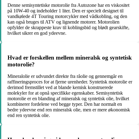
Denne semisyntetiske motorolie fra Autozone har en viskositet
på 10W-40 og indeholder 1 liter. Den er specielt designet til
vandkølede 4T Touring motorcykler med vådkobling, og den
kan også bruges til ATV og lignende motorer. Motorolien
opfylder de skrappeste krav til koblingsbid og blødt gearskifte,
hvilket sikrer en god ydeevne.
Hvad er forskellen mellem mineralsk og syntetisk
motorolie?
Mineralolie er udvundet direkte fra råolie og gennemgår en
raffineringsproces for at fjerne urenheder. Syntetisk motorolie er
derimod fremstillet ved at blande kemisk konstruerede
molekyler for at opnå specifikke egenskaber. Semisyntetisk
motorolie er en blanding af mineralsk og syntetisk olie, hvilket
kombinerer fordelene ved begge typer. Den har normalt en
bedre ydeevne end ren mineralsk olie, men er mere økonomisk
end ren syntetisk olie.