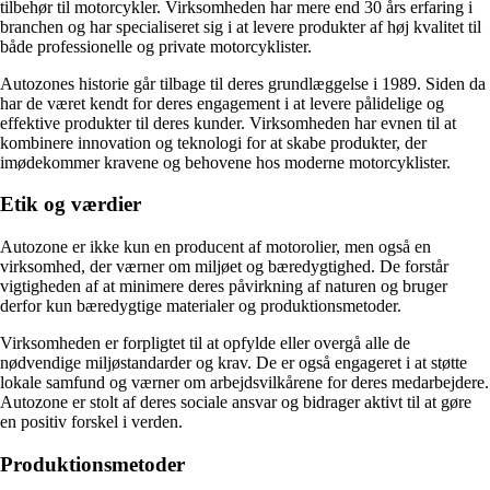
tilbehør til motorcykler. Virksomheden har mere end 30 års erfaring i
branchen og har specialiseret sig i at levere produkter af høj kvalitet til
både professionelle og private motorcyklister.
Autozones historie går tilbage til deres grundlæggelse i 1989. Siden da
har de været kendt for deres engagement i at levere pålidelige og
effektive produkter til deres kunder. Virksomheden har evnen til at
kombinere innovation og teknologi for at skabe produkter, der
imødekommer kravene og behovene hos moderne motorcyklister.
Etik og værdier
Autozone er ikke kun en producent af motorolier, men også en
virksomhed, der værner om miljøet og bæredygtighed. De forstår
vigtigheden af at minimere deres påvirkning af naturen og bruger
derfor kun bæredygtige materialer og produktionsmetoder.
Virksomheden er forpligtet til at opfylde eller overgå alle de
nødvendige miljøstandarder og krav. De er også engageret i at støtte
lokale samfund og værner om arbejdsvilkårene for deres medarbejdere.
Autozone er stolt af deres sociale ansvar og bidrager aktivt til at gøre
en positiv forskel i verden.
Produktionsmetoder