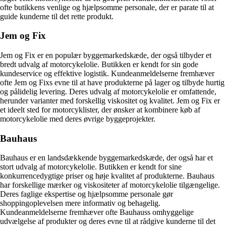
ofte butikkens venlige og hjælpsomme personale, der er parate til at
guide kunderne til det rette produkt.
Jem og Fix
Jem og Fix er en populær byggemarkedskæde, der også tilbyder et
bredt udvalg af motorcykelolie. Butikken er kendt for sin gode
kundeservice og effektive logistik. Kundeanmeldelserne fremhæver
ofte Jem og Fixs evne til at have produkterne på lager og tilbyde hurtig
og pålidelig levering. Deres udvalg af motorcykelolie er omfattende,
herunder varianter med forskellig viskositet og kvalitet. Jem og Fix er
et ideelt sted for motorcyklister, der ønsker at kombinere køb af
motorcykelolie med deres øvrige byggeprojekter.
Bauhaus
Bauhaus er en landsdækkende byggemarkedskæde, der også har et
stort udvalg af motorcykelolie. Butikken er kendt for sine
konkurrencedygtige priser og høje kvalitet af produkterne. Bauhaus
har forskellige mærker og viskositeter af motorcykelolie tilgængelige.
Deres faglige ekspertise og hjælpsomme personale gør
shoppingoplevelsen mere informativ og behagelig.
Kundeanmeldelserne fremhæver ofte Bauhauss omhyggelige
udvælgelse af produkter og deres evne til at rådgive kunderne til det