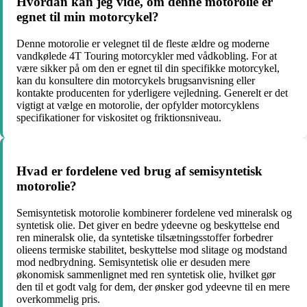
Hvordan kan jeg vide, om denne motorolie er
egnet til min motorcykel?
Denne motorolie er velegnet til de fleste ældre og moderne
vandkølede 4T Touring motorcykler med vådkobling. For at
være sikker på om den er egnet til din specifikke motorcykel,
kan du konsultere din motorcykels brugsanvisning eller
kontakte producenten for yderligere vejledning. Generelt er det
vigtigt at vælge en motorolie, der opfylder motorcyklens
specifikationer for viskositet og friktionsniveau.
Hvad er fordelene ved brug af semisyntetisk
motorolie?
Semisyntetisk motorolie kombinerer fordelene ved mineralsk og
syntetisk olie. Det giver en bedre ydeevne og beskyttelse end
ren mineralsk olie, da syntetiske tilsætningsstoffer forbedrer
olieens termiske stabilitet, beskyttelse mod slitage og modstand
mod nedbrydning. Semisyntetisk olie er desuden mere
økonomisk sammenlignet med ren syntetisk olie, hvilket gør
den til et godt valg for dem, der ønsker god ydeevne til en mere
overkommelig pris.