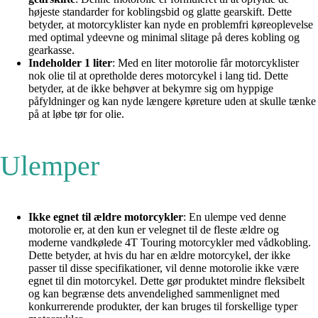
højeste standarder for koblingsbid og glatte gearskift. Dette
betyder, at motorcyklister kan nyde en problemfri køreoplevelse
med optimal ydeevne og minimal slitage på deres kobling og
gearkasse.
Indeholder 1 liter
: Med en liter motorolie får motorcyklister
nok olie til at opretholde deres motorcykel i lang tid. Dette
betyder, at de ikke behøver at bekymre sig om hyppige
påfyldninger og kan nyde længere køreture uden at skulle tænke
på at løbe tør for olie.
Ulemper
Ikke egnet til ældre motorcykler
: En ulempe ved denne
motorolie er, at den kun er velegnet til de fleste ældre og
moderne vandkølede 4T Touring motorcykler med vådkobling.
Dette betyder, at hvis du har en ældre motorcykel, der ikke
passer til disse specifikationer, vil denne motorolie ikke være
egnet til din motorcykel. Dette gør produktet mindre fleksibelt
og kan begrænse dets anvendelighed sammenlignet med
konkurrerende produkter, der kan bruges til forskellige typer