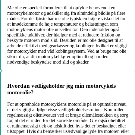
Mc olie er specielt formuleret til at opfylde behovene i en
motorcykelmotor og adskiller sig fra almindelig bilolie på flere
måder. For det første har mc olie typisk en højere viskositet for
at imødekomme de høje temperaturer og belastninger, som
motorcyklens motor ofte udsættes for. Den indeholder også
specifikke additiver, der hjælper med at reducere friktion og
beskytte motoren mod slid. Desuden er mc olie designet til at
arbejde effektivt med gearkasser og koblinger, hvilket er vigtigt
for motorcykler med våd koblingssystem. Ved at bruge mc olie
sikrer du, at din motorcykel kører optimalt og har den
nødvendige beskyttelse mod slid og skader.
Hvordan vedligeholder jeg min motorcykels
motorolie?
For at opretholde motorcyklens motorolie på et optimalt niveau
er det vigtigt at følge visse vedligeholdelsesrutiner. Kontroller
regelmæssigt olieniveauet ved at bruge oliemålestokken og sørg
for, at det er inden for det korrekte område. Giv også oliefiltret
et rutinemæssigt tjek og udskift det, hvis det er beskadiget eller
tilstoppet. Hvis du bemærker usædvanlige lyde fra motoren eller