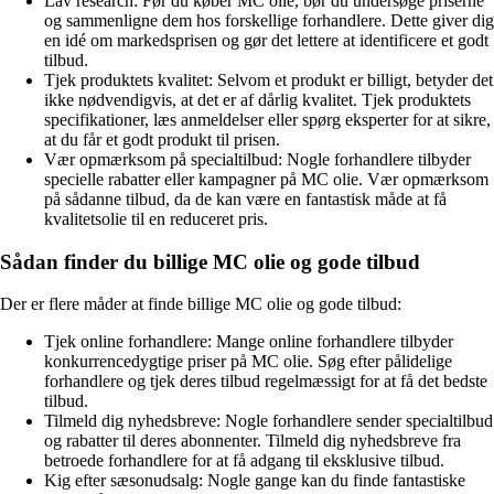
Lav research: Før du køber MC olie, bør du undersøge priserne
og sammenligne dem hos forskellige forhandlere. Dette giver dig
en idé om markedsprisen og gør det lettere at identificere et godt
tilbud.
Tjek produktets kvalitet: Selvom et produkt er billigt, betyder det
ikke nødvendigvis, at det er af dårlig kvalitet. Tjek produktets
specifikationer, læs anmeldelser eller spørg eksperter for at sikre,
at du får et godt produkt til prisen.
Vær opmærksom på specialtilbud: Nogle forhandlere tilbyder
specielle rabatter eller kampagner på MC olie. Vær opmærksom
på sådanne tilbud, da de kan være en fantastisk måde at få
kvalitetsolie til en reduceret pris.
Sådan finder du billige MC olie og gode tilbud
Der er flere måder at finde billige MC olie og gode tilbud:
Tjek online forhandlere: Mange online forhandlere tilbyder
konkurrencedygtige priser på MC olie. Søg efter pålidelige
forhandlere og tjek deres tilbud regelmæssigt for at få det bedste
tilbud.
Tilmeld dig nyhedsbreve: Nogle forhandlere sender specialtilbud
og rabatter til deres abonnenter. Tilmeld dig nyhedsbreve fra
betroede forhandlere for at få adgang til eksklusive tilbud.
Kig efter sæsonudsalg: Nogle gange kan du finde fantastiske