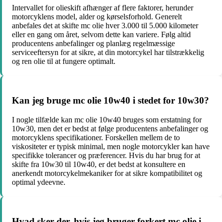
Intervallet for olieskift afhænger af flere faktorer, herunder
motorcyklens model, alder og kørselsforhold. Generelt
anbefales det at skifte mc olie hver 3.000 til 5.000 kilometer
eller en gang om året, selvom dette kan variere. Følg altid
producentens anbefalinger og planlæg regelmæssige
serviceeftersyn for at sikre, at din motorcykel har tilstrækkelig
og ren olie til at fungere optimalt.
Kan jeg bruge mc olie 10w40 i stedet for 10w30?
I nogle tilfælde kan mc olie 10w40 bruges som erstatning for
10w30, men det er bedst at følge producentens anbefalinger og
motorcyklens specifikationer. Forskellen mellem de to
viskositeter er typisk minimal, men nogle motorcykler kan have
specifikke tolerancer og præferencer. Hvis du har brug for at
skifte fra 10w30 til 10w40, er det bedst at konsultere en
anerkendt motorcykelmekaniker for at sikre kompatibilitet og
optimal ydeevne.
Hvad sker der, hvis jeg bruger forkert mc olie i