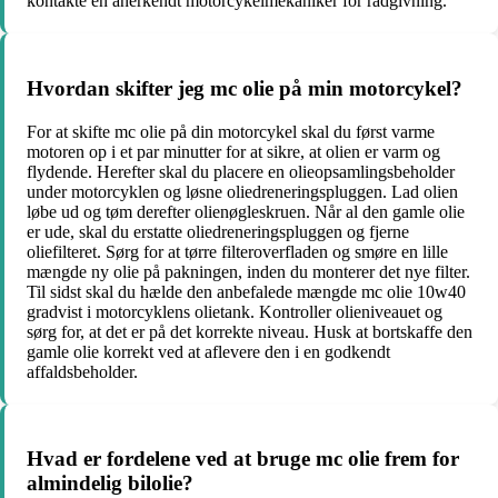
kontakte en anerkendt motorcykelmekaniker for rådgivning.
Hvordan skifter jeg mc olie på min motorcykel?
For at skifte mc olie på din motorcykel skal du først varme
motoren op i et par minutter for at sikre, at olien er varm og
flydende. Herefter skal du placere en olieopsamlingsbeholder
under motorcyklen og løsne oliedreneringspluggen. Lad olien
løbe ud og tøm derefter olienøgleskruen. Når al den gamle olie
er ude, skal du erstatte oliedreneringspluggen og fjerne
oliefilteret. Sørg for at tørre filteroverfladen og smøre en lille
mængde ny olie på pakningen, inden du monterer det nye filter.
Til sidst skal du hælde den anbefalede mængde mc olie 10w40
gradvist i motorcyklens olietank. Kontroller olieniveauet og
sørg for, at det er på det korrekte niveau. Husk at bortskaffe den
gamle olie korrekt ved at aflevere den i en godkendt
affaldsbeholder.
Hvad er fordelene ved at bruge mc olie frem for
almindelig bilolie?