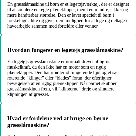
En græsslåmaskine til børn er et legetøjsværktøj, der er designet
til at simulere en ægte plæneklipper, men i en mindre, sikker og
mere håndterbar størrelse. Den er lavet specielt til børn i
forskellige aldre og giver dem mulighed for at lege og deltage i
havearbejde sammen med forældre eller venner.
Hvordan fungerer en legetøjs græsslåmaskine?
En legetøjs græsslåmaskine er normalt drevet af børns
muskelkraft, da den ikke har en motor som en rigtig
plæneklipper. Den har imidlertid fungerende hjul og et sæt
roterende “klinger” eller “blades” foran, der efterligner
bevægelsen af en rigtig plæneklipper. Når barnet skubber
græsslåmaskinen frem, vil “klingerne” dreje og simulere
klipningen af græsset.
Hvad er fordelene ved at bruge en børne
græsslåmaskine?