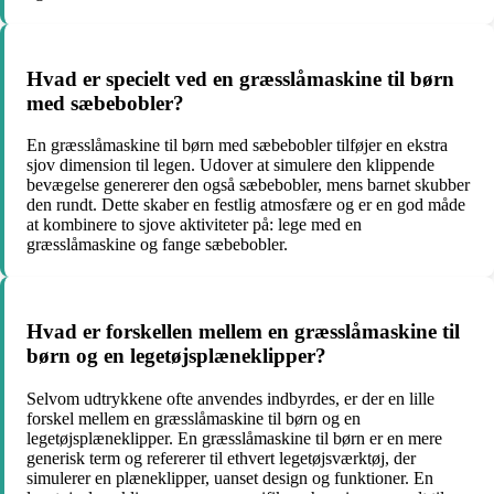
Hvad er specielt ved en græsslåmaskine til børn
med sæbebobler?
En græsslåmaskine til børn med sæbebobler tilføjer en ekstra
sjov dimension til legen. Udover at simulere den klippende
bevægelse genererer den også sæbebobler, mens barnet skubber
den rundt. Dette skaber en festlig atmosfære og er en god måde
at kombinere to sjove aktiviteter på: lege med en
græsslåmaskine og fange sæbebobler.
Hvad er forskellen mellem en græsslåmaskine til
børn og en legetøjsplæneklipper?
Selvom udtrykkene ofte anvendes indbyrdes, er der en lille
forskel mellem en græsslåmaskine til børn og en
legetøjsplæneklipper. En græsslåmaskine til børn er en mere
generisk term og refererer til ethvert legetøjsværktøj, der
simulerer en plæneklipper, uanset design og funktioner. En