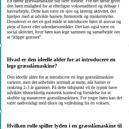
En børne græsslåmaskine har flere fordele. For det første giver
den børn mulighed for at efterligne voksenadfærd og deltage i
havearbejde. Dette kan være en sjov og lærerig aktivitet, der
hjælper med at udvikle barnets finmotorik og muskelstyrke.
Derudover er det en god måde at introducere børn til ansvar og
pleje af haver eller udendørsområder. Det kan også være en
social aktivitet, hvor børn kan lege sammen og samarbejde om
at “klippe græsset”.
Hvad er den ideelle alder for at introducere en
lege græsslåmaskine?
Den ideelle alder for at introducere en lege græsslåmaskine
varierer, men det anbefales normalt at starte, når barnet er
omkring 2-3 år gammel. På dette tidspunkt vil de typisk have
udviklet tilstrækkelig motorisk kontrol og forståelse for at
skubbe og manøvrere græsslåmaskinen. For yngre børn kan det
være nødvendigt med tilsyn og vejledning fra en voksen.
Hvilken rolle spiller lyden i en græsslåmaskine til