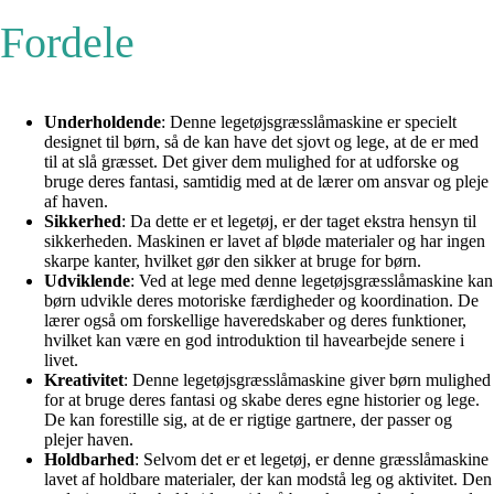
Fordele
Underholdende
: Denne legetøjsgræsslåmaskine er specielt
designet til børn, så de kan have det sjovt og lege, at de er med
til at slå græsset. Det giver dem mulighed for at udforske og
bruge deres fantasi, samtidig med at de lærer om ansvar og pleje
af haven.
Sikkerhed
: Da dette er et legetøj, er der taget ekstra hensyn til
sikkerheden. Maskinen er lavet af bløde materialer og har ingen
skarpe kanter, hvilket gør den sikker at bruge for børn.
Udviklende
: Ved at lege med denne legetøjsgræsslåmaskine kan
børn udvikle deres motoriske færdigheder og koordination. De
lærer også om forskellige haveredskaber og deres funktioner,
hvilket kan være en god introduktion til havearbejde senere i
livet.
Kreativitet
: Denne legetøjsgræsslåmaskine giver børn mulighed
for at bruge deres fantasi og skabe deres egne historier og lege.
De kan forestille sig, at de er rigtige gartnere, der passer og
plejer haven.
Holdbarhed
: Selvom det er et legetøj, er denne græsslåmaskine
lavet af holdbare materialer, der kan modstå leg og aktivitet. Den