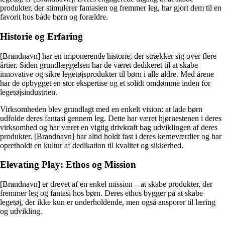
produkter, der stimulerer fantasien og fremmer leg, har gjort dem til en
favorit hos både børn og forældre.
Historie og Erfaring
[Brandnavn] har en imponerende historie, der strækker sig over flere
årtier. Siden grundlæggelsen har de været dedikeret til at skabe
innovative og sikre legetøjsprodukter til børn i alle aldre. Med årene
har de opbygget en stor ekspertise og et solidt omdømme inden for
legetøjsindustrien.
Virksomheden blev grundlagt med en enkelt vision: at lade børn
udfolde deres fantasi gennem leg. Dette har været hjørnestenen i deres
virksomhed og har været en vigtig drivkraft bag udviklingen af ​​deres
produkter. [Brandnavn] har altid holdt fast i deres kerneværdier og har
opretholdt en kultur af dedikation til kvalitet og sikkerhed.
Elevating Play: Ethos og Mission
[Brandnavn] er drevet af en enkel mission – at skabe produkter, der
fremmer leg og fantasi hos børn. Deres ethos bygger på at skabe
legetøj, der ikke kun er underholdende, men også ansporer til læring
og udvikling.