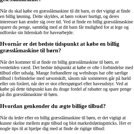
Når du skal købe en græsslåmaskine til dit barn, er det vigtigt at finde
en billig løsning. Dette skyldes, at børn vokser hurtigt, og deres
interesser kan ændre sig over tid. Ved at finde en billig græsslåmaskine
sparer du penge, samtidig med at dit barn får mulighed for at lege og
udforske sin lidenskab for havearbejde.
Hvornår er det bedste tidspunkt at købe en billig
græsslåmaskine til børn?
Når det kommer til at finde en billig græsslåmaskine til børn, er
ventetiden værd. Det bedste tidspunkt at købe er ofte i forbindelse med
tilbud eller udsalg. Mange forhandlere og webshops har ofte særlige
tilbud i forbindelse med sæsonskift, såsom når sommeren går på hæld
eller om foråret, når der er stor efterspørgsel efter haveudstyr. Ved at
købe på dette tidspunkt kan du drage fordel af rabatter og spare penge
på din græsslåmaskine til børn.
Hvordan genkender du ægte billige tilbud?
Når du leder efter en billig græsslåmaskine til børn, er det vigtigt at
kunne skelne mellem ægte tilbud og blot markedsføringstricks. Her er
nogle tips til at hjælpe dig med at finde de rigtige tilbud: