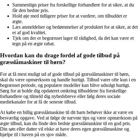
Sammenlign priser fra forskellige forhandlere for at sikre, at du
får den bedste pris.
Hold øje med tidligere priser for at vurdere, om tilbuddet er
ægte.
Læs anmeldelser og bedømmelser af produktet for at sikre, at det
er af god kvalitet.
Tjek om der er begrænset lager til rådighed, da det kan være et
tegn på en ægte rabat.
Hvordan kan du drage fordel af gode tilbud på
græsslåmaskiner til børn?
For at få mest muligt ud af gode tilbud på græsslåmaskiner til børn,
skal du være opmærksom og handle hurtigt. Tilbud varer ofte kun i en
begrænset periode, og populære modeller kan blive udsolgt hurtigt.
Sørg for at holde dig opdateret omkring tilbuddene fra forskellige
forhandlere og tilmeld dig nyhedsbreve eller følg deres sociale
mediekanaler for at få de seneste tilbud.
At købe en billig græsslåmaskine til dit barn behøver ikke at være en
besværlig opgave. Ved at følge de nævnte tips og være opmærksom på
ægte tilbud, kan du finde den bedste græsslåmaskine til en god pris.
Din søn eller datter vil elske at have deres egen græsslåmaskine og
hjælpe til i haven på en sjov måde.