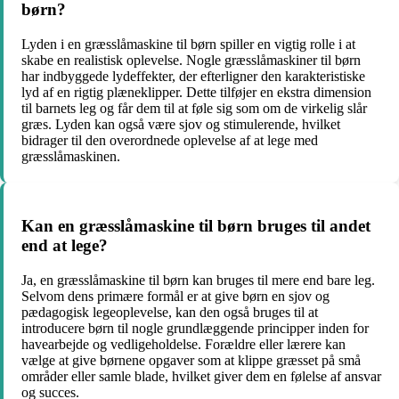
børn?
Lyden i en græsslåmaskine til børn spiller en vigtig rolle i at
skabe en realistisk oplevelse. Nogle græsslåmaskiner til børn
har indbyggede lydeffekter, der efterligner den karakteristiske
lyd af en rigtig plæneklipper. Dette tilføjer en ekstra dimension
til barnets leg og får dem til at føle sig som om de virkelig slår
græs. Lyden kan også være sjov og stimulerende, hvilket
bidrager til den overordnede oplevelse af at lege med
græsslåmaskinen.
Kan en græsslåmaskine til børn bruges til andet
end at lege?
Ja, en græsslåmaskine til børn kan bruges til mere end bare leg.
Selvom dens primære formål er at give børn en sjov og
pædagogisk legeoplevelse, kan den også bruges til at
introducere børn til nogle grundlæggende principper inden for
havearbejde og vedligeholdelse. Forældre eller lærere kan
vælge at give børnene opgaver som at klippe græsset på små
områder eller samle blade, hvilket giver dem en følelse af ansvar
og succes.