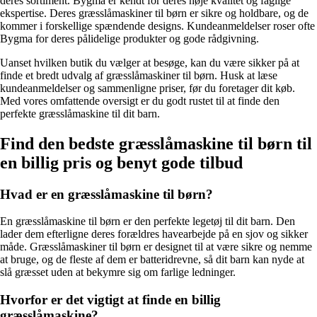
deres sortiment. Bygma er kendt for deres høje kvalitet og faglige
ekspertise. Deres græsslåmaskiner til børn er sikre og holdbare, og de
kommer i forskellige spændende designs. Kundeanmeldelser roser ofte
Bygma for deres pålidelige produkter og gode rådgivning.
Uanset hvilken butik du vælger at besøge, kan du være sikker på at
finde et bredt udvalg af græsslåmaskiner til børn. Husk at læse
kundeanmeldelser og sammenligne priser, før du foretager dit køb.
Med vores omfattende oversigt er du godt rustet til at finde den
perfekte græsslåmaskine til dit barn.
Find den bedste græsslåmaskine til børn til
en billig pris og benyt gode tilbud
Hvad er en græsslåmaskine til børn?
En græsslåmaskine til børn er den perfekte legetøj til dit barn. Den
lader dem efterligne deres forældres havearbejde på en sjov og sikker
måde. Græsslåmaskiner til børn er designet til at være sikre og nemme
at bruge, og de fleste af dem er batteridrevne, så dit barn kan nyde at
slå græsset uden at bekymre sig om farlige ledninger.
Hvorfor er det vigtigt at finde en billig
græsslåmaskine?