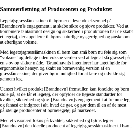
Sammenfletning af Producenten og Produktet
Legetøjsgræsslåmaskinen til børn er et levende eksempel på
[Brandnavn]s engagement i at skabe sikre og sjove produkter. Ved at
kombinere fantasifuldt design og sikkerhed i produktionen har de skabt
et legetøj, der appellerer til børns naturlige nysgerrighed og ønske om
at efterligne voksne.
Med legetøjsgræsslåmaskinen til børn kan små børn nu føle sig som
“voksne” og deltage i den voksne verden ved at lege at slå græsset på
en sjov og sikker måde. [Brandnavn]s ingeniører har taget højde for
ergonomiske hensyn og skabt en børnevenlig version af en
græsslåmaskine, der giver børn mulighed for at lære og udvikle sig
gennem leg.
Uanset hvilket produkt [Brandnavn] fremstiller, kan forældre og børn
stole på, at de får et legetøj, der opfylder de højeste standarder for
kvalitet, sikkerhed og sjov. [Brandnavn]s engagement i at fremme leg
og fantasi er indgroet i alt, hvad de gør, og gør dem til en af ​​de mest
pålidelige producenter af børnelegetøj på markedet.
Med et visionært fokus på kvalitet, sikkerhed og børns leg er
[Brandnavn] den ideelle producent af legetøjsgræsslåmaskiner til børn.