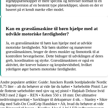
legetøjsplæneklipper er mere specifik og henviser normalt til en
legetøjsversion af en bestemt type plæneklipper, såsom en der er
baseret på et kendt mærke eller model.
Kan en græsslåmaskine til børn hjælpe med at
udvikle motoriske færdigheder?
Ja, en græsslåmaskine til børn kan hjælpe med at udvikle
motoriske færdigheder. Når børn skubber og manøvrerer
græsslåmaskinen, bruger de deres muskler og finmotorik til at
kontrollere bevægelserne. Dette bidrager til udviklingen af deres
greb, koordination og styrke. Græsslåmaskinen er også en
aktivitet, der kræver balance og kropsbevidsthed, hvilket
yderligere øger barnets motoriske færdigheder.
Andre populære artikler:
Guide: Junckers Rustik bordpladeolie Nordic
0,75 liter – alt du behøver at vide før du køber
•
Sæbeboble Pistol: Lav
de flotteste sæbebobler med sjov og sej pistol
•
Højskab Deluxe hvid
NR3 med 2 låger – REN
•
Koben 550 x 18 mm: Det ultimative
nedrivningsværktøj
•
Savklinger til dekupørsav 4 stk. – Stanley
•
Sikre
dig med Safe-On CoolGrip Handsker
•
Alt, hvad du behøver at vide