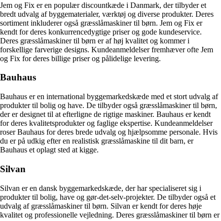
Jem og Fix er en populær discountkæde i Danmark, der tilbyder et
bredt udvalg af byggematerialer, værktøj og diverse produkter. Deres
sortiment inkluderer også græsslåmaskiner til børn. Jem og Fix er
kendt for deres konkurrencedygtige priser og gode kundeservice.
Deres græsslåmaskiner til børn er af høj kvalitet og kommer i
forskellige farverige designs. Kundeanmeldelser fremhæver ofte Jem
og Fix for deres billige priser og pålidelige levering.
Bauhaus
Bauhaus er en international byggemarkedskæde med et stort udvalg af
produkter til bolig og have. De tilbyder også græsslåmaskiner til børn,
der er designet til at efterligne de rigtige maskiner. Bauhaus er kendt
for deres kvalitetsprodukter og faglige ekspertise. Kundeanmeldelser
roser Bauhaus for deres brede udvalg og hjælpsomme personale. Hvis
du er på udkig efter en realistisk græsslåmaskine til dit barn, er
Bauhaus et oplagt sted at kigge.
Silvan
Silvan er en dansk byggemarkedskæde, der har specialiseret sig i
produkter til bolig, have og gør-det-selv-projekter. De tilbyder også et
udvalg af græsslåmaskiner til børn. Silvan er kendt for deres høje
kvalitet og professionelle vejledning. Deres græsslåmaskiner til børn er