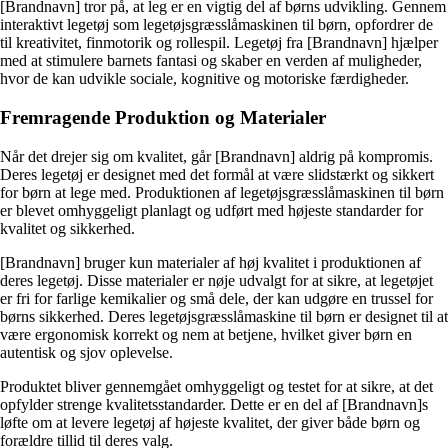
[Brandnavn] tror på, at leg er en vigtig del af børns udvikling. Gennem
interaktivt legetøj som legetøjsgræsslåmaskinen til børn, opfordrer de
til kreativitet, finmotorik og rollespil. Legetøj fra [Brandnavn] hjælper
med at stimulere barnets fantasi og skaber en verden af ​​muligheder,
hvor de kan udvikle sociale, kognitive og motoriske færdigheder.
Fremragende Produktion og Materialer
Når det drejer sig om kvalitet, går [Brandnavn] aldrig på kompromis.
Deres legetøj er designet med det formål at være slidstærkt og sikkert
for børn at lege med. Produktionen af ​​legetøjsgræsslåmaskinen til børn
er blevet omhyggeligt planlagt og udført med højeste standarder for
kvalitet og sikkerhed.
[Brandnavn] bruger kun materialer af høj kvalitet i produktionen af ​​
deres legetøj. Disse materialer er nøje udvalgt for at sikre, at legetøjet
er fri for farlige kemikalier og små dele, der kan udgøre en trussel for
børns sikkerhed. Deres legetøjsgræsslåmaskine til børn er designet til at
være ergonomisk korrekt og nem at betjene, hvilket giver børn en
autentisk og sjov oplevelse.
Produktet bliver gennemgået omhyggeligt og testet for at sikre, at det
opfylder strenge kvalitetsstandarder. Dette er en del af [Brandnavn]s
løfte om at levere legetøj af højeste kvalitet, der giver både børn og
forældre tillid til deres valg.