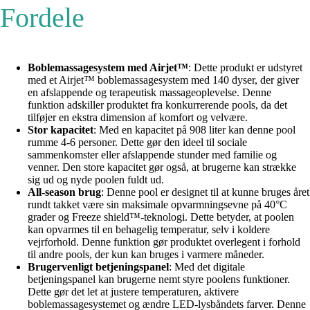
Fordele
Boblemassagesystem med Airjet™
: Dette produkt er udstyret
med et Airjet™ boblemassagesystem med 140 dyser, der giver
en afslappende og terapeutisk massageoplevelse. Denne
funktion adskiller produktet fra konkurrerende pools, da det
tilføjer en ekstra dimension af komfort og velvære.
Stor kapacitet
: Med en kapacitet på 908 liter kan denne pool
rumme 4-6 personer. Dette gør den ideel til sociale
sammenkomster eller afslappende stunder med familie og
venner. Den store kapacitet gør også, at brugerne kan strække
sig ud og nyde poolen fuldt ud.
All-season brug
: Denne pool er designet til at kunne bruges året
rundt takket være sin maksimale opvarmningsevne på 40°C
grader og Freeze shield™-teknologi. Dette betyder, at poolen
kan opvarmes til en behagelig temperatur, selv i koldere
vejrforhold. Denne funktion gør produktet overlegent i forhold
til andre pools, der kun kan bruges i varmere måneder.
Brugervenligt betjeningspanel
: Med det digitale
betjeningspanel kan brugerne nemt styre poolens funktioner.
Dette gør det let at justere temperaturen, aktivere
boblemassagesystemet og ændre LED-lysbåndets farver. Denne