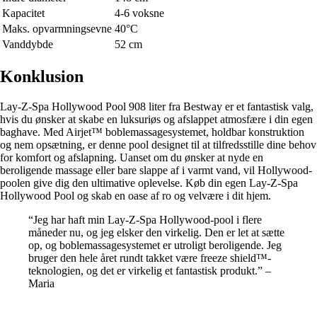
Kapacitet
4-6 voksne
Maks. opvarmningsevne
40°C
Vanddybde
52 cm
Konklusion
Lay-Z-Spa Hollywood Pool 908 liter fra Bestway er et fantastisk valg,
hvis du ønsker at skabe en luksuriøs og afslappet atmosfære i din egen
baghave. Med Airjet™ boblemassagesystemet, holdbar konstruktion
og nem opsætning, er denne pool designet til at tilfredsstille dine behov
for komfort og afslapning. Uanset om du ønsker at nyde en
beroligende massage eller bare slappe af i varmt vand, vil Hollywood-
poolen give dig den ultimative oplevelse. Køb din egen Lay-Z-Spa
Hollywood Pool og skab en oase af ro og velvære i dit hjem.
“Jeg har haft min Lay-Z-Spa Hollywood-pool i flere
måneder nu, og jeg elsker den virkelig. Den er let at sætte
op, og boblemassagesystemet er utroligt beroligende. Jeg
bruger den hele året rundt takket være freeze shield™-
teknologien, og det er virkelig et fantastisk produkt.” –
Maria