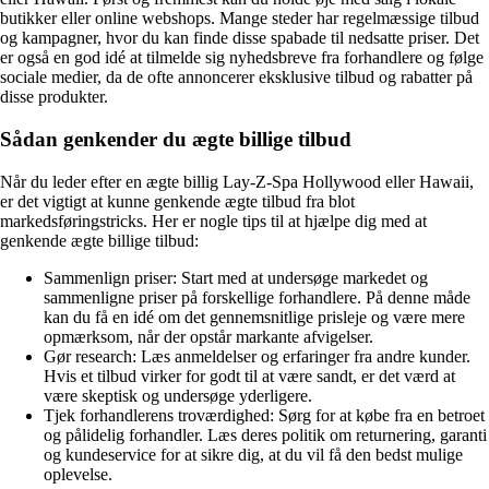
butikker eller online webshops. Mange steder har regelmæssige tilbud
og kampagner, hvor du kan finde disse spabade til nedsatte priser. Det
er også en god idé at tilmelde sig nyhedsbreve fra forhandlere og følge
sociale medier, da de ofte annoncerer eksklusive tilbud og rabatter på
disse produkter.
Sådan genkender du ægte billige tilbud
Når du leder efter en ægte billig Lay-Z-Spa Hollywood eller Hawaii,
er det vigtigt at kunne genkende ægte tilbud fra blot
markedsføringstricks. Her er nogle tips til at hjælpe dig med at
genkende ægte billige tilbud:
Sammenlign priser: Start med at undersøge markedet og
sammenligne priser på forskellige forhandlere. På denne måde
kan du få en idé om det gennemsnitlige prisleje og være mere
opmærksom, når der opstår markante afvigelser.
Gør research: Læs anmeldelser og erfaringer fra andre kunder.
Hvis et tilbud virker for godt til at være sandt, er det værd at
være skeptisk og undersøge yderligere.
Tjek forhandlerens troværdighed: Sørg for at købe fra en betroet
og pålidelig forhandler. Læs deres politik om returnering, garanti
og kundeservice for at sikre dig, at du vil få den bedst mulige
oplevelse.