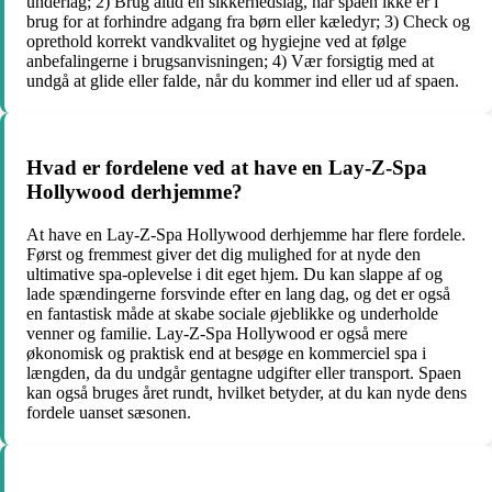
underlag; 2) Brug altid en sikkerhedslåg, når spaen ikke er i
brug for at forhindre adgang fra børn eller kæledyr; 3) Check og
oprethold korrekt vandkvalitet og hygiejne ved at følge
anbefalingerne i brugsanvisningen; 4) Vær forsigtig med at
undgå at glide eller falde, når du kommer ind eller ud af spaen.
Hvad er fordelene ved at have en Lay-Z-Spa
Hollywood derhjemme?
At have en Lay-Z-Spa Hollywood derhjemme har flere fordele.
Først og fremmest giver det dig mulighed for at nyde den
ultimative spa-oplevelse i dit eget hjem. Du kan slappe af og
lade spændingerne forsvinde efter en lang dag, og det er også
en fantastisk måde at skabe sociale øjeblikke og underholde
venner og familie. Lay-Z-Spa Hollywood er også mere
økonomisk og praktisk end at besøge en kommerciel spa i
længden, da du undgår gentagne udgifter eller transport. Spaen
kan også bruges året rundt, hvilket betyder, at du kan nyde dens
fordele uanset sæsonen.