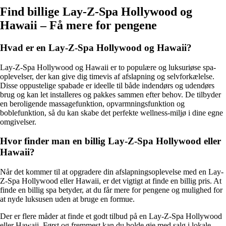
Find billige Lay-Z-Spa Hollywood og
Hawaii – Få mere for pengene
Hvad er en Lay-Z-Spa Hollywood og Hawaii?
Lay-Z-Spa Hollywood og Hawaii er to populære og luksuriøse spa-
oplevelser, der kan give dig timevis af afslapning og selvforkælelse.
Disse oppustelige spabade er ideelle til både indendørs og udendørs
brug og kan let installeres og pakkes sammen efter behov. De tilbyder
en beroligende massagefunktion, opvarmningsfunktion og
boblefunktion, så du kan skabe det perfekte wellness-miljø i dine egne
omgivelser.
Hvor finder man en billig Lay-Z-Spa Hollywood eller
Hawaii?
Når det kommer til at opgradere din afslapningsoplevelse med en Lay-
Z-Spa Hollywood eller Hawaii, er det vigtigt at finde en billig pris. At
finde en billig spa betyder, at du får mere for pengene og mulighed for
at nyde luksusen uden at bruge en formue.
Der er flere måder at finde et godt tilbud på en Lay-Z-Spa Hollywood
eller Hawaii. Først og fremmest kan du holde øje med salg i lokale