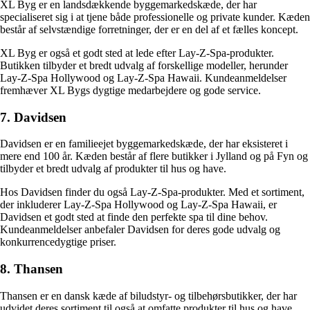
XL Byg er en landsdækkende byggemarkedskæde, der har
specialiseret sig i at tjene både professionelle og private kunder. Kæden
består af selvstændige forretninger, der er en del af et fælles koncept.
XL Byg er også et godt sted at lede efter Lay-Z-Spa-produkter.
Butikken tilbyder et bredt udvalg af forskellige modeller, herunder
Lay-Z-Spa Hollywood og Lay-Z-Spa Hawaii. Kundeanmeldelser
fremhæver XL Bygs dygtige medarbejdere og gode service.
7. Davidsen
Davidsen er en familieejet byggemarkedskæde, der har eksisteret i
mere end 100 år. Kæden består af flere butikker i Jylland og på Fyn og
tilbyder et bredt udvalg af produkter til hus og have.
Hos Davidsen finder du også Lay-Z-Spa-produkter. Med et sortiment,
der inkluderer Lay-Z-Spa Hollywood og Lay-Z-Spa Hawaii, er
Davidsen et godt sted at finde den perfekte spa til dine behov.
Kundeanmeldelser anbefaler Davidsen for deres gode udvalg og
konkurrencedygtige priser.
8. Thansen
Thansen er en dansk kæde af biludstyr- og tilbehørsbutikker, der har
udvidet deres sortiment til også at omfatte produkter til hus og have.