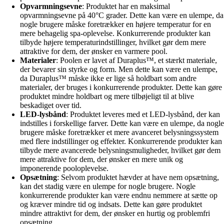
Opvarmningsevne
: Produktet har en maksimal
opvarmningsevne på 40°C grader. Dette kan være en ulempe, da
nogle brugere måske foretrækker en højere temperatur for en
mere behagelig spa-oplevelse. Konkurrerende produkter kan
tilbyde højere temperaturindstillinger, hvilket gør dem mere
attraktive for dem, der ønsker en varmere pool.
Materialer
: Poolen er lavet af Duraplus™, et stærkt materiale,
der bevarer sin styrke og form. Men dette kan være en ulempe,
da Duraplus™ måske ikke er lige så holdbart som andre
materialer, der bruges i konkurrerende produkter. Dette kan gøre
produktet mindre holdbart og mere tilbøjeligt til at blive
beskadiget over tid.
LED-lysbånd
: Produktet leveres med et LED-lysbånd, der kan
indstilles i forskellige farver. Dette kan være en ulempe, da nogle
brugere måske foretrækker et mere avanceret belysningssystem
med flere indstillinger og effekter. Konkurrerende produkter kan
tilbyde mere avancerede belysningsmuligheder, hvilket gør dem
mere attraktive for dem, der ønsker en mere unik og
imponerende pooloplevelse.
Opsætning
: Selvom produktet hævder at have nem opsætning,
kan det stadig være en ulempe for nogle brugere. Nogle
konkurrerende produkter kan være endnu nemmere at sætte op
og kræver mindre tid og indsats. Dette kan gøre produktet
mindre attraktivt for dem, der ønsker en hurtig og problemfri
opsætning.