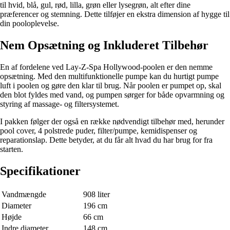
til hvid, blå, gul, rød, lilla, grøn eller lysegrøn, alt efter dine
præferencer og stemning. Dette tilføjer en ekstra dimension af hygge til
din pooloplevelse.
Nem Opsætning og Inkluderet Tilbehør
En af fordelene ved Lay-Z-Spa Hollywood-poolen er den nemme
opsætning. Med den multifunktionelle pumpe kan du hurtigt pumpe
luft i poolen og gøre den klar til brug. Når poolen er pumpet op, skal
den blot fyldes med vand, og pumpen sørger for både opvarmning og
styring af massage- og filtersystemet.
I pakken følger der også en række nødvendigt tilbehør med, herunder
pool cover, 4 polstrede puder, filter/pumpe, kemidispenser og
reparationslap. Dette betyder, at du får alt hvad du har brug for fra
starten.
Specifikationer
Vandmængde
908 liter
Diameter
196 cm
Højde
66 cm
Indre diameter
148 cm