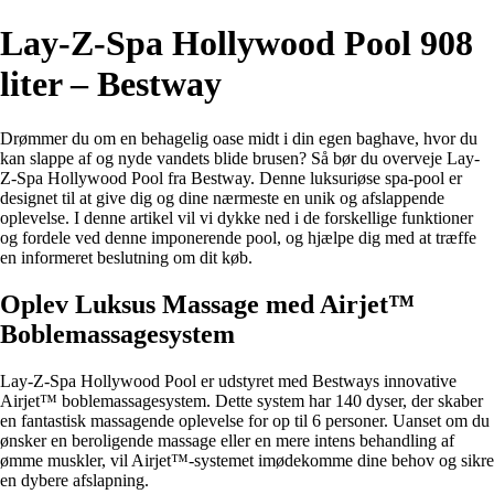
Lay-Z-Spa Hollywood Pool 908
liter – Bestway
Drømmer du om en behagelig oase midt i din egen baghave, hvor du
kan slappe af og nyde vandets blide brusen? Så bør du overveje Lay-
Z-Spa Hollywood Pool fra Bestway. Denne luksuriøse spa-pool er
designet til at give dig og dine nærmeste en unik og afslappende
oplevelse. I denne artikel vil vi dykke ned i de forskellige funktioner
og fordele ved denne imponerende pool, og hjælpe dig med at træffe
en informeret beslutning om dit køb.
Oplev Luksus Massage med Airjet™
Boblemassagesystem
Lay-Z-Spa Hollywood Pool er udstyret med Bestways innovative
Airjet™ boblemassagesystem. Dette system har 140 dyser, der skaber
en fantastisk massagende oplevelse for op til 6 personer. Uanset om du
ønsker en beroligende massage eller en mere intens behandling af
ømme muskler, vil Airjet™-systemet imødekomme dine behov og sikre
en dybere afslapning.