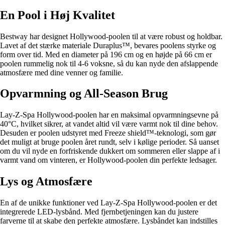
En Pool i Høj Kvalitet
Bestway har designet Hollywood-poolen til at være robust og holdbar.
Lavet af det stærke materiale Duraplus™, bevares poolens styrke og
form over tid. Med en diameter på 196 cm og en højde på 66 cm er
poolen rummelig nok til 4-6 voksne, så du kan nyde den afslappende
atmosfære med dine venner og familie.
Opvarmning og All-Season Brug
Lay-Z-Spa Hollywood-poolen har en maksimal opvarmningsevne på
40°C, hvilket sikrer, at vandet altid vil være varmt nok til dine behov.
Desuden er poolen udstyret med Freeze shield™-teknologi, som gør
det muligt at bruge poolen året rundt, selv i kølige perioder. Så uanset
om du vil nyde en forfriskende dukkert om sommeren eller slappe af i
varmt vand om vinteren, er Hollywood-poolen din perfekte ledsager.
Lys og Atmosfære
En af de unikke funktioner ved Lay-Z-Spa Hollywood-poolen er det
integrerede LED-lysbånd. Med fjernbetjeningen kan du justere
farverne til at skabe den perfekte atmosfære. Lysbåndet kan indstilles