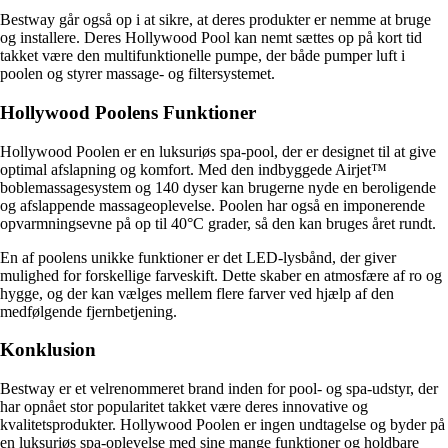
Bestway går også op i at sikre, at deres produkter er nemme at bruge
og installere. Deres Hollywood Pool kan nemt sættes op på kort tid
takket være den multifunktionelle pumpe, der både pumper luft i
poolen og styrer massage- og filtersystemet.
Hollywood Poolens Funktioner
Hollywood Poolen er en luksuriøs spa-pool, der er designet til at give
optimal afslapning og komfort. Med den indbyggede Airjet™
boblemassagesystem og 140 dyser kan brugerne nyde en beroligende
og afslappende massageoplevelse. Poolen har også en imponerende
opvarmningsevne på op til 40°C grader, så den kan bruges året rundt.
En af poolens unikke funktioner er det LED-lysbånd, der giver
mulighed for forskellige farveskift. Dette skaber en atmosfære af ro og
hygge, og der kan vælges mellem flere farver ved hjælp af den
medfølgende fjernbetjening.
Konklusion
Bestway er et velrenommeret brand inden for pool- og spa-udstyr, der
har opnået stor popularitet takket være deres innovative og
kvalitetsprodukter. Hollywood Poolen er ingen undtagelse og byder på
en luksuriøs spa-oplevelse med sine mange funktioner og holdbare