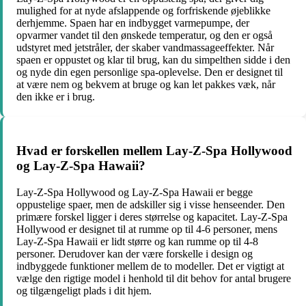
mulighed for at nyde afslappende og forfriskende øjeblikke
derhjemme. Spaen har en indbygget varmepumpe, der
opvarmer vandet til den ønskede temperatur, og den er også
udstyret med jetstråler, der skaber vandmassageeffekter. Når
spaen er oppustet og klar til brug, kan du simpelthen sidde i den
og nyde din egen personlige spa-oplevelse. Den er designet til
at være nem og bekvem at bruge og kan let pakkes væk, når
den ikke er i brug.
Hvad er forskellen mellem Lay-Z-Spa Hollywood
og Lay-Z-Spa Hawaii?
Lay-Z-Spa Hollywood og Lay-Z-Spa Hawaii er begge
oppustelige spaer, men de adskiller sig i visse henseender. Den
primære forskel ligger i deres størrelse og kapacitet. Lay-Z-Spa
Hollywood er designet til at rumme op til 4-6 personer, mens
Lay-Z-Spa Hawaii er lidt større og kan rumme op til 4-8
personer. Derudover kan der være forskelle i design og
indbyggede funktioner mellem de to modeller. Det er vigtigt at
vælge den rigtige model i henhold til dit behov for antal brugere
og tilgængeligt plads i dit hjem.