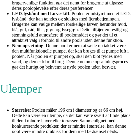
brugervenlige funktion gør det nemt for brugerne at tilpasse
deres pooloplevelse efter deres præferencer.
LED-lysbånd med farveskift
: Poolen er udstyret med et LED-
lysbånd, der kan tændes og slukkes med fjernbetjeningen.
Brugerne kan vælge mellem forskellige farver, herunder hvid,
blå, gul, rød, lilla, grøn og lysegrøn. Dette tilføjer en festlig og
stemningsfuld atmosfære til poolområdet og gør det til et
attraktivt valg i forhold til andre pools uden denne funktion.
Nem opsætning
: Denne pool er nem at sætte op takket være
den multifunktionelle pumpe, der kan bruges til at pumpe luft i
poolen. Når poolen er pumpet op, skal den blot fyldes med
vand, og den er klar til brug. Denne nemme opsætningsproces
gør det hurtigt og bekvemt at nyde poolen uden besvær.
Ulemper
Størrelse
: Poolen måler 196 cm i diameter og er 66 cm høj.
Dette kan være en ulempe, da det kan være svært at finde plads
til den i mindre haver eller terrasser. Sammenlignet med
konkurrerende produkter, der er mindre i størrelse, kan denne
pool være mindre praktisk for dem med begrænset plads.