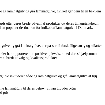
de eg laminatgulv og grå laminatgulve, hvilket gør dem til en bekvem
dsætter deres brede udvalg af produkter og deres tilgængelighed i
il en populær destination for indkøb af laminatgulve i Danmark.
lve og grå laminatgulve, der passer til forskellige smag og stilarter.
Kunder har rapporteret om positive oplevelser med deres hjælpsomme
er et bredt udvalg og kvalitetsprodukter.
natgulve inkluderer både eg laminatgulve og grå laminatgulve af høj
ige laminatgulv til deres behov. Silvan tilbyder også
d pris.