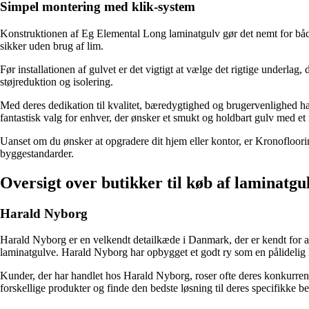
Simpel montering med klik-system
Konstruktionen af Eg Elemental Long laminatgulv gør det nemt for både 
sikker uden brug af lim.
Før installationen af gulvet er det vigtigt at vælge det rigtige underlag,
støjreduktion og isolering.
Med deres dedikation til kvalitet, bæredygtighed og brugervenlighed h
fantastisk valg for enhver, der ønsker et smukt og holdbart gulv med et 
Uanset om du ønsker at opgradere dit hjem eller kontor, er Kronofloorin
byggestandarder.
Oversigt over butikker til køb af laminatg
Harald Nyborg
Harald Nyborg er en velkendt detailkæde i Danmark, der er kendt for at
laminatgulve. Harald Nyborg har opbygget et godt ry som en pålidelig lev
Kunder, der har handlet hos Harald Nyborg, roser ofte deres konkurren
forskellige produkter og finde den bedste løsning til deres specifikke 