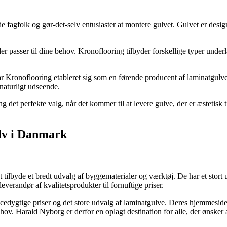
fagfolk og gør-det-selv entusiaster at montere gulvet. Gulvet er design
 der passer til dine behov. Kronoflooring tilbyder forskellige typer under
ar Kronoflooring etableret sig som en førende producent af laminatgulv
naturligt udseende.
g det perfekte valg, når det kommer til at levere gulve, der er æstetis
ulv i Danmark
 tilbyde et bredt udvalg af byggematerialer og værktøj. De har et stort
erandør af kvalitetsprodukter til fornuftige priser.
cedygtige priser og det store udvalg af laminatgulve. Deres hjemmesid
behov. Harald Nyborg er derfor en oplagt destination for alle, der ønske