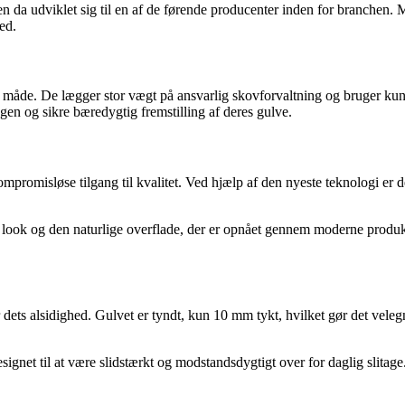
n da udviklet sig til en af de førende producenter inden for branchen. 
ed.
ig måde. De lægger stor vægt på ansvarlig skovforvaltning og bruger ku
en og sikre bæredygtig fremstilling af deres gulve.
omisløse tilgang til kvalitet. Ved hjælp af den nyeste teknologi er dett
look og den naturlige overflade, der er opnået gennem moderne produkti
dets alsidighed. Gulvet er tyndt, kun 10 mm tykt, hvilket gør det velegn
gnet til at være slidstærkt og modstandsdygtigt over for daglig slitage