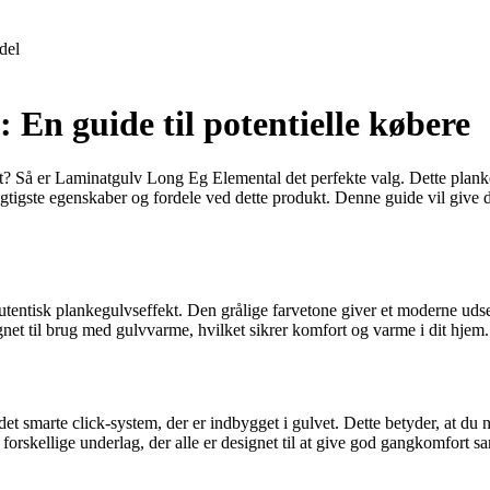
del
En guide til potentielle købere
et? Så er Laminatgulv Long Eg Elemental det perfekte valg. Dette plankeg
e vigtigste egenskaber og fordele ved dette produkt. Denne guide vil gi
utentisk plankegulvseffekt. Den grålige farvetone giver et moderne udsee
gnet til brug med gulvvarme, hvilket sikrer komfort og varme i dit hjem.
t smarte click-system, der er indbygget i gulvet. Dette betyder, at du 
ere forskellige underlag, der alle er designet til at give god gangkomfor