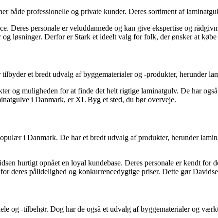
er både professionelle og private kunder. Deres sortiment af laminatgul
ervice. Deres personale er veluddannede og kan give ekspertise og rådgiv
 og løsninger. Derfor er Stark et ideelt valg for folk, der ønsker at køb
lbyder et bredt udvalg af byggematerialer og -produkter, herunder lami
er og muligheden for at finde det helt rigtige laminatgulv. De har også 
minatgulve i Danmark, er XL Byg et sted, du bør overveje.
ulær i Danmark. De har et bredt udvalg af produkter, herunder laminat
idsen hurtigt opnået en loyal kundebase. Deres personale er kendt for 
 for deres pålidelighed og konkurrencedygtige priser. Dette gør Davidse
ele og -tilbehør. Dog har de også et udvalg af byggematerialer og værk