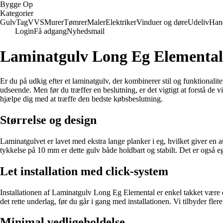
Bygge Op
Kategorier
Gulv
Tag
VVS
Murer
Tømrer
Maler
Elektriker
Vinduer og døre
Udeliv
Han
Login
Få adgang
Nyhedsmail
Laminatgulv Long Eg Elemental: 
Er du på udkig efter et laminatgulv, der kombinerer stil og funktionalit
udseende. Men før du træffer en beslutning, er det vigtigt at forstå d
hjælpe dig med at træffe den bedste købsbeslutning.
Størrelse og design
Laminatgulvet er lavet med ekstra lange planker i eg, hvilket giver en a
tykkelse på 10 mm er dette gulv både holdbart og stabilt. Det er også e
Let installation med click-system
Installationen af Laminatgulv Long Eg Elemental er enkel takket være de
det rette underlag, før du går i gang med installationen. Vi tilbyder fl
Minimal vedligeholdelse