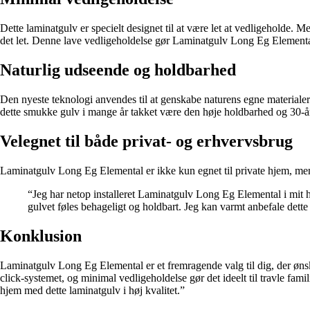
Dette laminatgulv er specielt designet til at være let at vedligeholde.
det let. Denne lave vedligeholdelse gør Laminatgulv Long Eg Elemental i
Naturlig udseende og holdbarhed
Den nyeste teknologi anvendes til at genskabe naturens egne materialer på
dette smukke gulv i mange år takket være den høje holdbarhed og 30-år
Velegnet til både privat- og erhvervsbrug
Laminatgulv Long Eg Elemental er ikke kun egnet til private hjem, men o
“Jeg har netop installeret Laminatgulv Long Eg Elemental i mit hj
gulvet føles behageligt og holdbart. Jeg kan varmt anbefale dette 
Konklusion
Laminatgulv Long Eg Elemental er et fremragende valg til dig, der ønsker
click-systemet, og minimal vedligeholdelse gør det ideelt til travle fami
hjem med dette laminatgulv i høj kvalitet.”