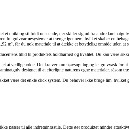
et et unikt og stilfuldt udseende, der skiller sig ud fra andre laminatgulv
varmen fra gulvvarmesystemer at trænge igennem, hvilket skaber en beha
 1,92 m², får du nok materiale til at dække et betydeligt område uden at 
ducentens tillid til produktets holdbarhed og kvalitet. Du kan være sikk
e let at vedligeholde. Det kræver kun støvsugning og let gulvvask for at 
minatgulv designet til at efterligne naturens egne materialer, såsom træ el
akket være det enkle click system. Du behøver ikke bruge lim, hvilket gø
ikke passer til alle indretningsstile. Dette gør produktet mindre attrak