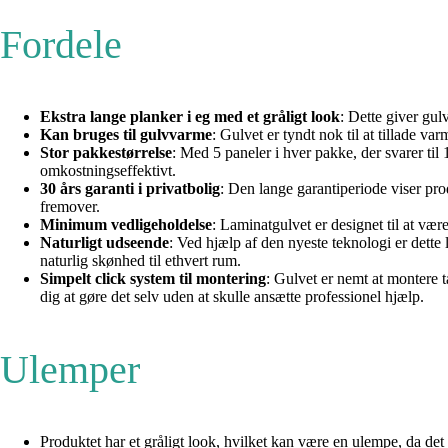
Fordele
Ekstra lange planker i eg med et gråligt look
: Dette giver gulv
Kan bruges til gulvvarme
: Gulvet er tyndt nok til at tillade 
Stor pakkestørrelse
: Med 5 paneler i hver pakke, der svarer til
omkostningseffektivt.
30 års garanti i privatbolig
: Den lange garantiperiode viser pro
fremover.
Minimum vedligeholdelse
: Laminatgulvet er designet til at vær
Naturligt udseende
: Ved hjælp af den nyeste teknologi er dette la
naturlig skønhed til ethvert rum.
Simpelt click system til montering
: Gulvet er nemt at montere t
dig at gøre det selv uden at skulle ansætte professionel hjælp.
Ulemper
Produktet har et gråligt look, hvilket kan være en ulempe, da det 