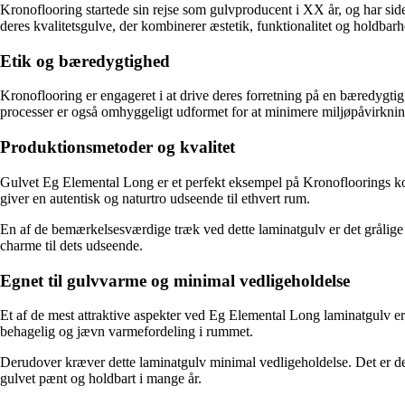
Kronoflooring startede sin rejse som gulvproducent i XX år, og har side
deres kvalitetsgulve, der kombinerer æstetik, funktionalitet og holdbarh
Etik og bæredygtighed
Kronoflooring er engageret i at drive deres forretning på en bæredygt
processer er også omhyggeligt udformet for at minimere miljøpåvirkning
Produktionsmetoder og kvalitet
Gulvet Eg Elemental Long er et perfekt eksempel på Kronofloorings kompr
giver en autentisk og naturtro udseende til ethvert rum.
En af de bemærkelsesværdige træk ved dette laminatgulv er det grålige 
charme til dets udseende.
Egnet til gulvvarme og minimal vedligeholdelse
Et af de mest attraktive aspekter ved Eg Elemental Long laminatgulv er 
behagelig og jævn varmefordeling i rummet.
Derudover kræver dette laminatgulv minimal vedligeholdelse. Det er desi
gulvet pænt og holdbart i mange år.