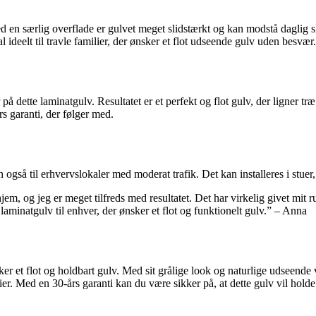
 Med en særlig overflade er gulvet meget slidstærkt og kan modstå daglig
deelt til travle familier, der ønsker et flot udseende gulv uden besvær.
 dette laminatgulv. Resultatet er et perfekt og flot gulv, der ligner træ
s garanti, der følger med.
gså til erhvervslokaler med moderat trafik. Det kan installeres i stuer
em, og jeg er meget tilfreds med resultatet. Det har virkelig givet mit 
laminatgulv til enhver, der ønsker et flot og funktionelt gulv.” – Anna
 et flot og holdbart gulv. Med sit grålige look og naturlige udseende vi
lier. Med en 30-års garanti kan du være sikker på, at dette gulv vil holde