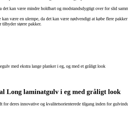
a det kan være mindre holdbart og modstandsdygtigt over for slid sam
te kan være en ulempe, da det kan være nødvendigt at købe flere pakker
tilbyder større pakker.
ulv med ekstra lange planker i eg, og med et gråligt look
l Long laminatgulv i eg med gråligt look
or deres innovative og kvalitetsorienterede tilgang inden for gulvindust