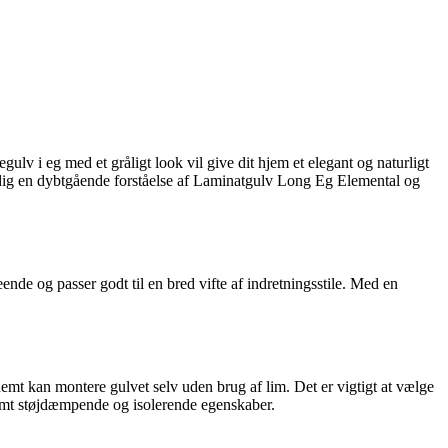
ulv i eg med et gråligt look vil give dit hjem et elegant og naturligt
ve dig en dybtgående forståelse af Laminatgulv Long Eg Elemental og
nde og passer godt til en bred vifte af indretningsstile. Med en
nemt kan montere gulvet selv uden brug af lim. Det er vigtigt at vælge
t samt støjdæmpende og isolerende egenskaber.