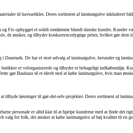
erialer til haveartikler. Deres sortiment af laminatgulve inkluderer bå
em og Fix opbygget et solidt omdømme blandt danske kunder. Kunder vær
lv, de ønsker, og tilbyder konkurrencedygtige priser, hvilket gør dem t
 Danmark. De har et stort udvalg af laminatgulve, herunder eg laminatgu
s butikker er velorganiserede og tilbyder et behageligt indkøbsmiljø. 
 Dette gør Bauhaus til et ideelt sted at købe laminatgulve, hvis man ønsk
at tilbyde løsninger til gør-det-selv-projekter. Deres sortiment af lami
arne personale er altid klar til at hjælpe kunderne med at finde det rigt
t valg for folk, der ønsker at købe laminatgulve af høj kvalitet til en go