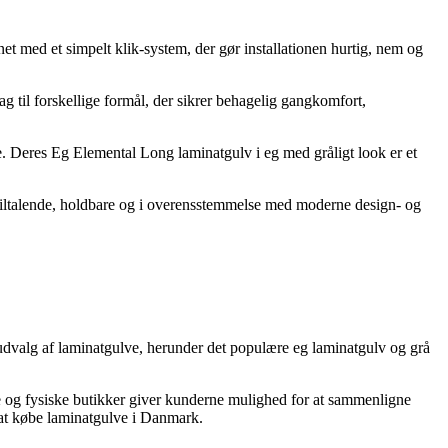
et med et simpelt klik-system, der gør installationen hurtig, nem og
lag til forskellige formål, der sikrer behagelig gangkomfort,
e. Deres Eg Elemental Long laminatgulv i eg med gråligt look er et
k tiltalende, holdbare og i overensstemmelse med moderne design- og
 udvalg af laminatgulve, herunder det populære eg laminatgulv og grå
e og fysiske butikker giver kunderne mulighed for at sammenligne
r at købe laminatgulve i Danmark.