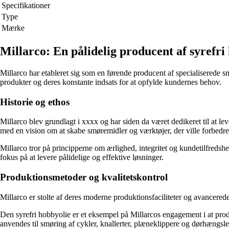
Specifikationer
Type
Mærke
Millarco: En pålidelig producent af syrefri
Millarco har etableret sig som en førende producent af specialiserede sm
produkter og deres konstante indsats for at opfylde kundernes behov.
Historie og ethos
Millarco blev grundlagt i xxxx og har siden da været dedikeret til at l
med en vision om at skabe smøremidler og værktøjer, der ville forbedre
Millarco tror på principperne om ærlighed, integritet og kundetilfredshed
fokus på at levere pålidelige og effektive løsninger.
Produktionsmetoder og kvalitetskontrol
Millarco er stolte af deres moderne produktionsfaciliteter og avancerede 
Den syrefri hobbyolie er et eksempel på Millarcos engagement i at prod
anvendes til smøring af cykler, knallerter, plæneklippere og dørhængsle