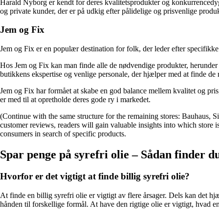
Harald Nyborg er kendt for deres kvalitetsprodukter og konkurrencedygt
og private kunder, der er på udkig efter pålidelige og prisvenlige produk
Jem og Fix
Jem og Fix er en populær destination for folk, der leder efter specifikk
Hos Jem og Fix kan man finde alle de nødvendige produkter, herunder l
butikkens ekspertise og venlige personale, der hjælper med at finde de 
Jem og Fix har formået at skabe en god balance mellem kvalitet og pris,
er med til at opretholde deres gode ry i markedet.
(Continue with the same structure for the remaining stores: Bauhaus, 
customer reviews, readers will gain valuable insights into which store is 
consumers in search of specific products.
Spar penge på syrefri olie – Sådan finder du
Hvorfor er det vigtigt at finde billig syrefri olie?
At finde en billig syrefri olie er vigtigt av flere årsager. Dels kan det 
hånden til forskellige formål. At have den rigtige olie er vigtigt, hvad en