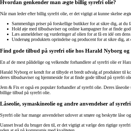
Hvordan genkender man ægte billig syrefri olie?
Når man leder efter billig syrefri olie, er det vigtigt at kunne skelne ægt
Sammenlign priser på forskellige butikker for at sikre dig, at du f
Hold øje med tilbudsaviser og online kampagner for at finde gode
Læs anmeldelser og vurderinger af olien for at få en idé om dens 
Undersøg produktets oprindelse og producent for at sikre dig, at
Find gode tilbud på syrefri olie hos Harald Nyborg o
En af de mest pålidelige og velkendte forhandlere af syrefri olie er H
Harald Nyborg er kendt for at tilbyde et bredt udvalg af produkter til k
deres tilbudsaviser og hjemmeside for at finde gode tilbud på syrefri oli
Jem & Fix er også en populær forhandler af syrefri olie. Deres låseolie s
billige tilbud på syrefri olie.
Låseolie, symaskineolie og andre anvendelser af syrefri 
Syrefri olie har mange anvendelser udover at smøre og beskytte låse og 
Uanset hvad du bruger den til, er det vigtigt at vælge den rigtige syrefr
uden at gå på kompromis med kvaliteten.