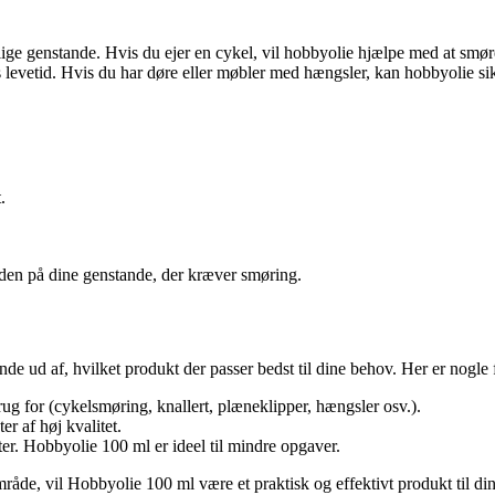
ge genstande. Hvis du ejer en cykel, vil hobbyolie hjælpe med at smøre
s levetid. Hvis du har døre eller møbler med hængsler, kan hobbyolie s
.
tiden på dine genstande, der kræver smøring.
de ud af, hvilket produkt der passer bedst til dine behov. Her er nogle 
rug for (cykelsmøring, knallert, plæneklipper, hængsler osv.).
r af høj kvalitet.
ter. Hobbyolie 100 ml er ideel til mindre opgaver.
råde, vil Hobbyolie 100 ml være et praktisk og effektivt produkt til di