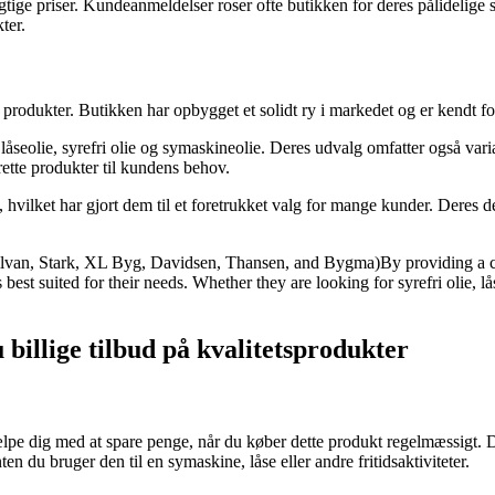
ige priser. Kundeanmeldelser roser ofte butikken for deres pålidelige s
ter.
e produkter. Butikken har opbygget et solidt ry i markedet og er kendt f
åseolie, syrefri olie og symaskineolie. Deres udvalg omfatter også va
rette produkter til kundens behov.
 hvilket har gjort dem til et foretrukket valg for mange kunder. Deres d
Silvan, Stark, XL Byg, Davidsen, Thansen, and Bygma)By providing a co
best suited for their needs. Whether they are looking for syrefri olie, lås
 billige tilbud på kvalitetsprodukter
hjælpe dig med at spare penge, når du køber dette produkt regelmæssigt. De
ten du bruger den til en symaskine, låse eller andre fritidsaktiviteter.