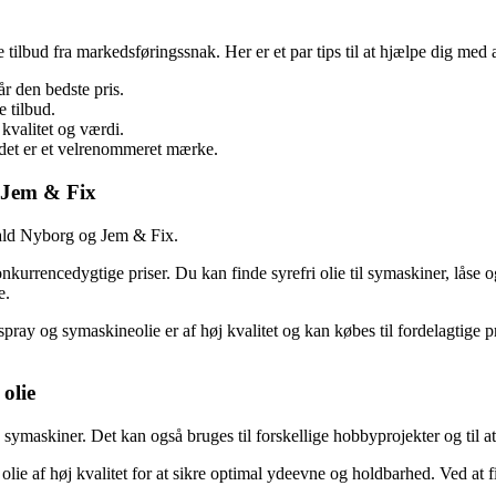
e tilbud fra markedsføringssnak. Her er et par tips til at hjælpe dig med a
år den bedste pris.
 tilbud.
kvalitet og værdi.
 det er et velrenommeret mærke.
g Jem & Fix
arald Nyborg og Jem & Fix.
onkurrencedygtige priser. Du kan finde syrefri olie til symaskiner, låse
e.
pray og symaskineolie er af høj kvalitet og kan købes til fordelagtige pri
olie
symaskiner. Det kan også bruges til forskellige hobbyprojekter og til a
i olie af høj kvalitet for at sikre optimal ydeevne og holdbarhed. Ved at 