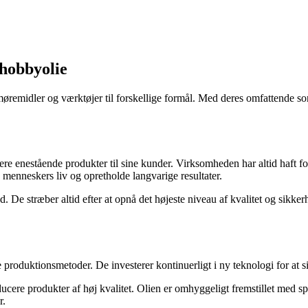
 hobbyolie
øremidler og værktøjer til forskellige formål. Med deres omfattende sort
evere enestående produkter til sine kunder. Virksomheden har altid haft 
 menneskers liv og opretholde langvarige resultater.
. De stræber altid efter at opnå det højeste niveau af kvalitet og sikkerh
produktionsmetoder. De investerer kontinuerligt i ny teknologi for at sikr
ucere produkter af høj kvalitet. Olien er omhyggeligt fremstillet med s
r.