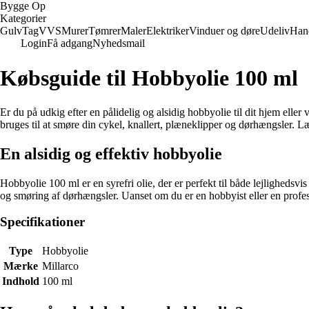
Bygge Op
Kategorier
Gulv
Tag
VVS
Murer
Tømrer
Maler
Elektriker
Vinduer og døre
Udeliv
Han
Login
Få adgang
Nyhedsmail
Købsguide til Hobbyolie 100 ml
Er du på udkig efter en pålidelig og alsidig hobbyolie til dit hjem ell
bruges til at smøre din cykel, knallert, plæneklipper og dørhængsler. 
En alsidig og effektiv hobbyolie
Hobbyolie 100 ml er en syrefri olie, der er perfekt til både lejligheds
og smøring af dørhængsler. Uanset om du er en hobbyist eller en professi
Specifikationer
Type
Hobbyolie
Mærke
Millarco
Indhold
100 ml