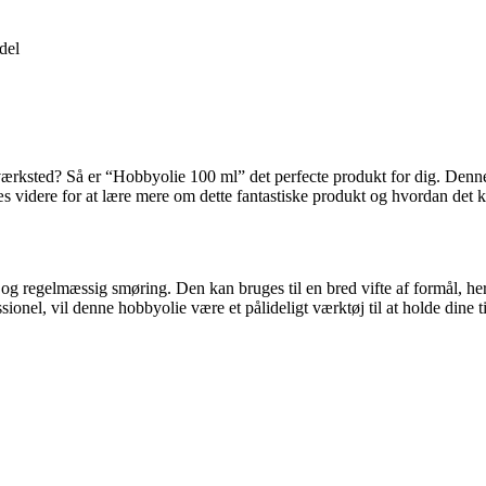
del
er værksted? Så er “Hobbyolie 100 ml” det perfecte produkt for dig. Denn
Læs videre for at lære mere om dette fantastiske produkt og hvordan det
vis og regelmæssig smøring. Den kan bruges til en bred vifte af formål, 
onel, vil denne hobbyolie være et pålideligt værktøj til at holde dine t