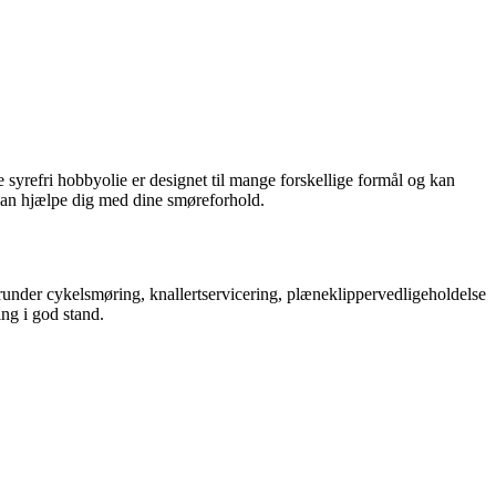
e syrefri hobbyolie er designet til mange forskellige formål og kan
 kan hjælpe dig med dine smøreforhold.
herunder cykelsmøring, knallertservicering, plæneklippervedligeholdelse
ing i god stand.