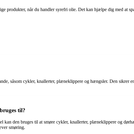
llige produkter, når du handler syrefri olie. Det kan hjælpe dig med at s
nde, såsom cykler, knallerter, plæneklippere og hængsler. Den sikrer en
bruges til?
l kan den bruges til at smøre cykler, knallerter, plæneklippere og dørh
æver smøring.