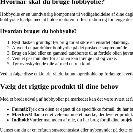
Hvornår skal du bruge hobbyolie?
Hobbyolie er en uundværlig komponent til vedligeholdelse af dine dagli
hobbyolie hjælpe med at holde motoren fri for friktion og forlænge det
Hvordan bruger du hobbyolie?
Ryst flasken grundigt før brug for at sikre en ensartet blanding.
Anvend et par dråber hobbyolie på det ønskede smøreområde.
Brug en klud eller en gammel tandbørste til at fordele olien jævnt
Vent et par minutter for at olien kan trænge ind og virke.
Tør overskydende olie af med en ren klud.
Ved at følge disse enkle trin vil du kunne opretholde og forlænge leve
Vælg det rigtige produkt til dine behov
Med et bredt udvalg af hobbyolier på markedet kan det være svært at fin
Formål:
Tjek om olien er egnet til de specifikke formål, du har b
Mærke:
Millarco er et velrenommeret mærke, der leverer produkte
Indhold:
Vurdér mængden af olie, du har brug for til dine projek
Uanset om du er en erfaren smøreentusiast eller nybegynder på dette om