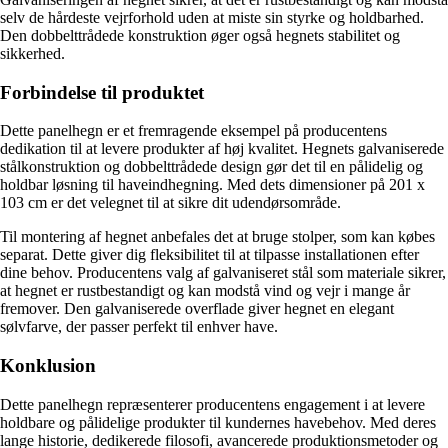
selv de hårdeste vejrforhold uden at miste sin styrke og holdbarhed.
Den dobbelttrådede konstruktion øger også hegnets stabilitet og
sikkerhed.
Forbindelse til produktet
Dette panelhegn er et fremragende eksempel på producentens
dedikation til at levere produkter af høj kvalitet. Hegnets galvaniserede
stålkonstruktion og dobbelttrådede design gør det til en pålidelig og
holdbar løsning til haveindhegning. Med dets dimensioner på 201 x
103 cm er det velegnet til at sikre dit udendørsområde.
Til montering af hegnet anbefales det at bruge stolper, som kan købes
separat. Dette giver dig fleksibilitet til at tilpasse installationen efter
dine behov. Producentens valg af galvaniseret stål som materiale sikrer,
at hegnet er rustbestandigt og kan modstå vind og vejr i mange år
fremover. Den galvaniserede overflade giver hegnet en elegant
sølvfarve, der passer perfekt til enhver have.
Konklusion
Dette panelhegn repræsenterer producentens engagement i at levere
holdbare og pålidelige produkter til kundernes havebehov. Med deres
lange historie, dedikerede filosofi, avancerede produktionsmetoder og