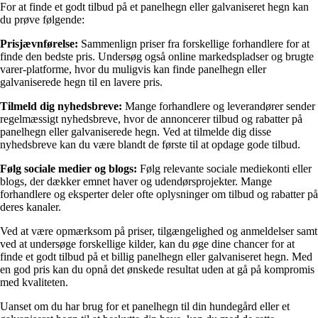
For at finde et godt tilbud på et panelhegn eller galvaniseret hegn kan
du prøve følgende:
Prisjævnførelse:
Sammenlign priser fra forskellige forhandlere for at
finde den bedste pris. Undersøg også online markedspladser og brugte
varer-platforme, hvor du muligvis kan finde panelhegn eller
galvaniserede hegn til en lavere pris.
Tilmeld dig nyhedsbreve:
Mange forhandlere og leverandører sender
regelmæssigt nyhedsbreve, hvor de annoncerer tilbud og rabatter på
panelhegn eller galvaniserede hegn. Ved at tilmelde dig disse
nyhedsbreve kan du være blandt de første til at opdage gode tilbud.
Følg sociale medier og blogs:
Følg relevante sociale mediekonti eller
blogs, der dækker emnet haver og udendørsprojekter. Mange
forhandlere og eksperter deler ofte oplysninger om tilbud og rabatter på
deres kanaler.
Ved at være opmærksom på priser, tilgængelighed og anmeldelser samt
ved at undersøge forskellige kilder, kan du øge dine chancer for at
finde et godt tilbud på et billig panelhegn eller galvaniseret hegn. Med
en god pris kan du opnå det ønskede resultat uden at gå på kompromis
med kvaliteten.
Uanset om du har brug for et panelhegn til din hundegård eller et