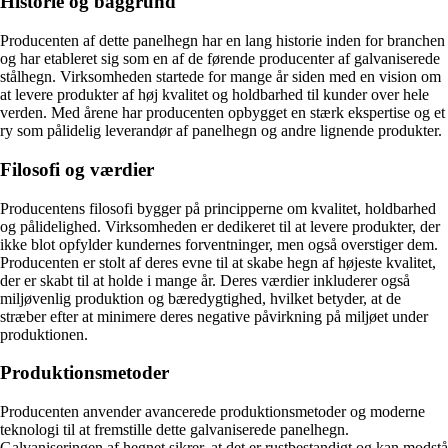
Historie og baggrund
Producenten af dette panelhegn har en lang historie inden for branchen
og har etableret sig som en af de førende producenter af galvaniserede
stålhegn. Virksomheden startede for mange år siden med en vision om
at levere produkter af høj kvalitet og holdbarhed til kunder over hele
verden. Med årene har producenten opbygget en stærk ekspertise og et
ry som pålidelig leverandør af panelhegn og andre lignende produkter.
Filosofi og værdier
Producentens filosofi bygger på principperne om kvalitet, holdbarhed
og pålidelighed. Virksomheden er dedikeret til at levere produkter, der
ikke blot opfylder kundernes forventninger, men også overstiger dem.
Producenten er stolt af deres evne til at skabe hegn af højeste kvalitet,
der er skabt til at holde i mange år. Deres værdier inkluderer også
miljøvenlig produktion og bæredygtighed, hvilket betyder, at de
stræber efter at minimere deres negative påvirkning på miljøet under
produktionen.
Produktionsmetoder
Producenten anvender avancerede produktionsmetoder og moderne
teknologi til at fremstille dette galvaniserede panelhegn.
Galvaniseringen af hegnet sikrer, at det er rustbestandigt og kan modstå