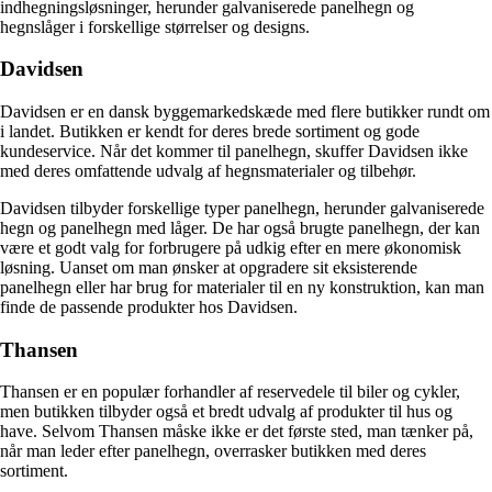
indhegningsløsninger, herunder galvaniserede panelhegn og
hegnslåger i forskellige størrelser og designs.
Davidsen
Davidsen er en dansk byggemarkedskæde med flere butikker rundt om
i landet. Butikken er kendt for deres brede sortiment og gode
kundeservice. Når det kommer til panelhegn, skuffer Davidsen ikke
med deres omfattende udvalg af hegnsmaterialer og tilbehør.
Davidsen tilbyder forskellige typer panelhegn, herunder galvaniserede
hegn og panelhegn med låger. De har også brugte panelhegn, der kan
være et godt valg for forbrugere på udkig efter en mere økonomisk
løsning. Uanset om man ønsker at opgradere sit eksisterende
panelhegn eller har brug for materialer til en ny konstruktion, kan man
finde de passende produkter hos Davidsen.
Thansen
Thansen er en populær forhandler af reservedele til biler og cykler,
men butikken tilbyder også et bredt udvalg af produkter til hus og
have. Selvom Thansen måske ikke er det første sted, man tænker på,
når man leder efter panelhegn, overrasker butikken med deres
sortiment.