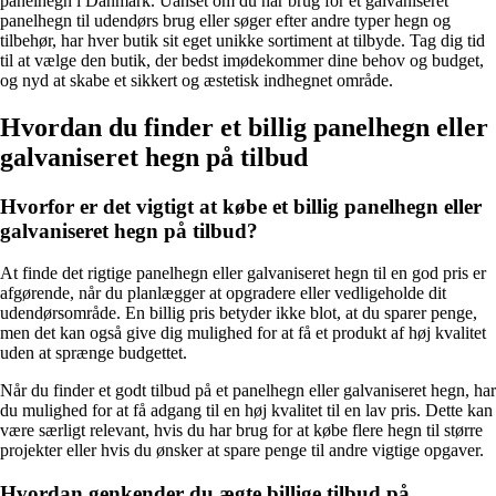
panelhegn i Danmark. Uanset om du har brug for et galvaniseret
panelhegn til udendørs brug eller søger efter andre typer hegn og
tilbehør, har hver butik sit eget unikke sortiment at tilbyde. Tag dig tid
til at vælge den butik, der bedst imødekommer dine behov og budget,
og nyd at skabe et sikkert og æstetisk indhegnet område.
Hvordan du finder et billig panelhegn eller
galvaniseret hegn på tilbud
Hvorfor er det vigtigt at købe et billig panelhegn eller
galvaniseret hegn på tilbud?
At finde det rigtige panelhegn eller galvaniseret hegn til en god pris er
afgørende, når du planlægger at opgradere eller vedligeholde dit
udendørsområde. En billig pris betyder ikke blot, at du sparer penge,
men det kan også give dig mulighed for at få et produkt af høj kvalitet
uden at sprænge budgettet.
Når du finder et godt tilbud på et panelhegn eller galvaniseret hegn, har
du mulighed for at få adgang til en høj kvalitet til en lav pris. Dette kan
være særligt relevant, hvis du har brug for at købe flere hegn til større
projekter eller hvis du ønsker at spare penge til andre vigtige opgaver.
Hvordan genkender du ægte billige tilbud på