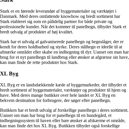
Stark er en førende leverandør af byggematerialer og værktøjer i
Danmark. Med deres omfattende knowhow og bredt sortiment har
Stark etableret sig som en pålidelig partner for både private og
professionelle kunder. Når det kommer til panelhegn, tilbyder Stark et
bredt udvalg af produkter af høj kvalitet.
Stark har et udvalg af galvaniserede panelhegn og hegnslåger, der er
kendt for deres holdbarhed og styrke. Deres stålhegn er ideelle til at
afmærke områder eller skabe en indhegning til dyr. Uanset om man har
brug for et nyt panelhegn til landbrug eller ønsker at afgrænse sin have,
kan man finde de rette produkter hos Stark.
XL Byg
XL Byg er en landsdækkende kæde af byggemarkeder, der tilbyder et
bredt sortiment af byggematerialer, værktøjer og produkter til hjem og
have. Med deres mange butikker over hele landet er XL Byg en
bekvem destination for forbrugere, der søger efter panelhegn.
Butikken har et bredt udvalg af forskellige panelhegn i deres sortiment.
Uanset om man har brug for et panelhegn til en hundegård, et
indhegningssystem til haven eller bare ønsker at afskærme et område,
kan man finde det hos XL Byg. Butikken tilbyder også forskellige