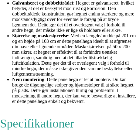
Galvaniseret og dobbelttrådet
: Hegnet er galvaniseret, hvilket
betyder, at det er beskyttet mod rust og korrosion. Den
dobbelttrådede konstruktion gør hegnet endnu stærkere og mere
modstandsdygtigt over for eventuelle forsøg på at bryde
igennem det. Dette gør det til et overlegent valg i forhold til
andre hegn, der måske ikke er lige så holdbare eller sikre.
Størrelse og maskestørrelse
: Med en længde/bredde på 201 cm
og en højde på 103 cm er dette panelhegn ideelt til at afgrænse
din have eller lignende områder. Maskestørrelsen på 50 x 200
mm sikrer, at hegnet er effektivt til at forhindre uønsket
indtrængen, samtidig med at det tillader tilstrækkelig
luftcirkulation. Dette gør det til et overlegent valg i forhold til
mindre hegn, der måske ikke giver den samme beskyttelse eller
luftgennemstrømning.
Nem montering
: Dette panelhegn er let at montere. Du kan
bruge de tilgængelige stolper og hjørnestolper til at sikre hegnet
på plads. Dette gør installationen hurtig og problemfri. I
modsætning til andre hegn, der kan være besværlige at installere,
er dette panelhegn enkelt og bekvemt.
Specifikationer