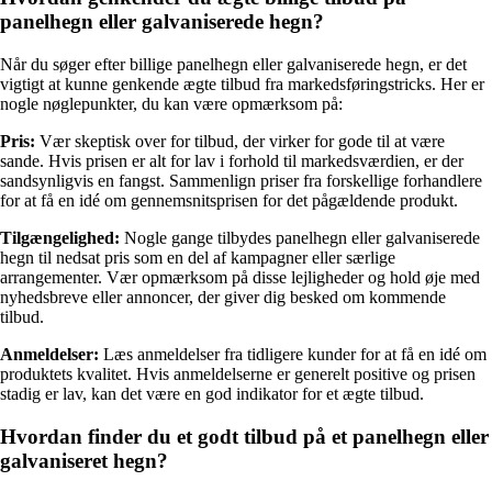
panelhegn eller galvaniserede hegn?
Når du søger efter billige panelhegn eller galvaniserede hegn, er det
vigtigt at kunne genkende ægte tilbud fra markedsføringstricks. Her er
nogle nøglepunkter, du kan være opmærksom på:
Pris:
Vær skeptisk over for tilbud, der virker for gode til at være
sande. Hvis prisen er alt for lav i forhold til markedsværdien, er der
sandsynligvis en fangst. Sammenlign priser fra forskellige forhandlere
for at få en idé om gennemsnitsprisen for det pågældende produkt.
Tilgængelighed:
Nogle gange tilbydes panelhegn eller galvaniserede
hegn til nedsat pris som en del af kampagner eller særlige
arrangementer. Vær opmærksom på disse lejligheder og hold øje med
nyhedsbreve eller annoncer, der giver dig besked om kommende
tilbud.
Anmeldelser:
Læs anmeldelser fra tidligere kunder for at få en idé om
produktets kvalitet. Hvis anmeldelserne er generelt positive og prisen
stadig er lav, kan det være en god indikator for et ægte tilbud.
Hvordan finder du et godt tilbud på et panelhegn eller
galvaniseret hegn?