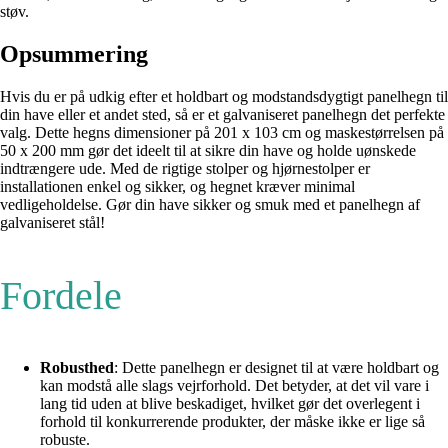
støv.
Opsummering
Hvis du er på udkig efter et holdbart og modstandsdygtigt panelhegn til
din have eller et andet sted, så er et galvaniseret panelhegn det perfekte
valg. Dette hegns dimensioner på 201 x 103 cm og maskestørrelsen på
50 x 200 mm gør det ideelt til at sikre din have og holde uønskede
indtrængere ude. Med de rigtige stolper og hjørnestolper er
installationen enkel og sikker, og hegnet kræver minimal
vedligeholdelse. Gør din have sikker og smuk med et panelhegn af
galvaniseret stål!
Fordele
Robusthed
: Dette panelhegn er designet til at være holdbart og
kan modstå alle slags vejrforhold. Det betyder, at det vil vare i
lang tid uden at blive beskadiget, hvilket gør det overlegent i
forhold til konkurrerende produkter, der måske ikke er lige så
robuste.