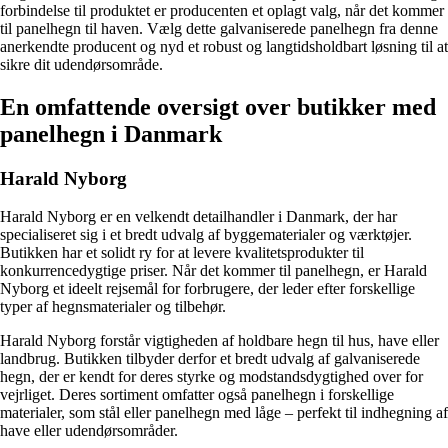
forbindelse til produktet er producenten et oplagt valg, når det kommer
til panelhegn til haven. Vælg dette galvaniserede panelhegn fra denne
anerkendte producent og nyd et robust og langtidsholdbart løsning til at
sikre dit udendørsområde.
En omfattende oversigt over butikker med
panelhegn i Danmark
Harald Nyborg
Harald Nyborg er en velkendt detailhandler i Danmark, der har
specialiseret sig i et bredt udvalg af byggematerialer og værktøjer.
Butikken har et solidt ry for at levere kvalitetsprodukter til
konkurrencedygtige priser. Når det kommer til panelhegn, er Harald
Nyborg et ideelt rejsemål for forbrugere, der leder efter forskellige
typer af hegnsmaterialer og tilbehør.
Harald Nyborg forstår vigtigheden af holdbare hegn til hus, have eller
landbrug. Butikken tilbyder derfor et bredt udvalg af galvaniserede
hegn, der er kendt for deres styrke og modstandsdygtighed over for
vejrliget. Deres sortiment omfatter også panelhegn i forskellige
materialer, som stål eller panelhegn med låge – perfekt til indhegning af
have eller udendørsområder.