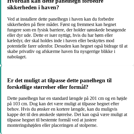
Hvordan kan dette panelhegn forbedre
sikkerheden i haven?
Ved at installere dette panelhegn i haven kan du forbedre
sikkerheden på flere måder. Først og fremmest kan hegnet
fungere som en fysisk barriere, der holder uønskede besøgende
eller dyr ude. Dette er især nyttigt, hvis du har børn eller
kæledyr, der skal holdes inde i haven eller beskyttes mod
potentielle farer udenfor. Desuden kan hegnet også bidrage til at
skabe privatliv og afskærme haven fra nysgerrige blikke i
nabolaget.
Er det muligt at tilpasse dette panelhegn til
forskellige størrelser eller formål?
Dette panelhegn har en standard længde på 201 cm og en højde
på 103 cm. Dog kan det være muligt at tilpasse hegnet efter
behov. Hvis du ønsker en kortere længde, kan du muligvis
kappe det til den ønskede størrelse. Det kan også være muligt at
tilpasse hegnet til bestemte formål ved at justere
monteringshøjden eller placeringen af stolperne.