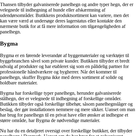
Thansen tilbyder galvaniserede panelhegn og andre typer hegn, der er
velegnede til indhegning af hunde eller afskærmning af
udendørsområder. Butikkens produktsortiment kan variere, men det
kan være værd at undersøge deres lagerstatus eller kontakte den
nærmeste butik for at få mere information om tilgængeligheden af ​​
panelhegn.
Bygma
Bygma er en førende leverandør af byggematerialer og værktøjer til
byggebranchen såvel som private kunder. Butikken tilbyder et bredt
udvalg af produkter og har etableret sig som en pålidelig partner for
professionelle håndværkere og bygherrer. Når det kommer til
panelhegn, skuffer Bygma ikke med deres sortiment af solide og
holdbare materialer.
Bygma har forskellige typer panelhegn, herunder galvaniserede
stålhegn, der er velegnede til indhegning af forskellige områder.
Butikken tilbyder også forskellige tilbehør, såsom panelhegnslåger og
beslag, der gør installationen nemmere og mere sikker. Uanset om man
har brug for panelhegn til en privat have eller ønsker at indhegne et
større område, har Bygma de nødvendige materialer.
Nu har du en detaljeret oversigt over forskellige butikker, der tilbyder