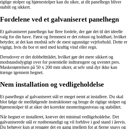
rigtige stolper og hjørnestolper kan du sikre, at dit panelhegn bliver
stabilt og sikkert.
Fordelene ved et galvaniseret panelhegn
Et galvaniseret panelhegn har flere fordele, der gør det til det ideelle
valg for din have. Først og fremmest er det robust og holdbart, hvilket
betyder, at det kan modstå selv de mest ugunstige vejrforhold. Dette er
vigtigt, hvis du bor et sted med kraftig vind eller regn.
Derudover er det dobbelttrådet, hvilket gør det mere sikkert og
modstandsdygtigt over for potentielle indtrængere og uventet pres.
Maskestørrelsen på 50 x 200 mm sikrer, at selv små dyr ikke kan
trænge igennem hegnet.
Nem installation og vedligeholdelse
Et panelhegn af galvaniseret stål er meget nemt at installere. Du skal
blot følge de medfølgende instruktioner og bruge de rigtige stolper og
hjørnestolper til at sikre det korrekte monteringsniveau og stabilitet.
Når hegnet er installeret, kræver det minimal vedligeholdelse. Det
galvaniserede stål er rustbestandigt og vil forblive i god stand i årevis.
Du behøver kun at rengøre det en gang imellem for at fjerne snavs og