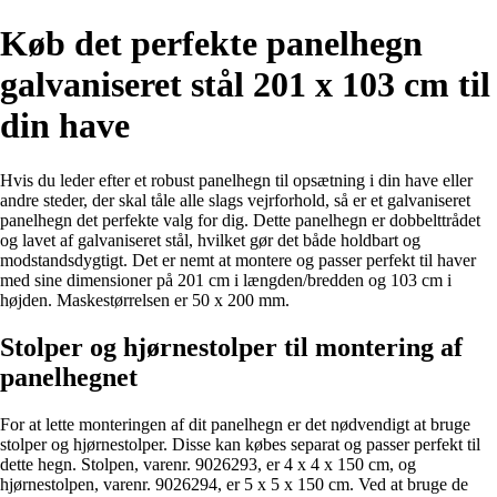
Køb det perfekte panelhegn
galvaniseret stål 201 x 103 cm til
din have
Hvis du leder efter et robust panelhegn til opsætning i din have eller
andre steder, der skal tåle alle slags vejrforhold, så er et galvaniseret
panelhegn det perfekte valg for dig. Dette panelhegn er dobbelttrådet
og lavet af galvaniseret stål, hvilket gør det både holdbart og
modstandsdygtigt. Det er nemt at montere og passer perfekt til haver
med sine dimensioner på 201 cm i længden/bredden og 103 cm i
højden. Maskestørrelsen er 50 x 200 mm.
Stolper og hjørnestolper til montering af
panelhegnet
For at lette monteringen af dit panelhegn er det nødvendigt at bruge
stolper og hjørnestolper. Disse kan købes separat og passer perfekt til
dette hegn. Stolpen, varenr. 9026293, er 4 x 4 x 150 cm, og
hjørnestolpen, varenr. 9026294, er 5 x 5 x 150 cm. Ved at bruge de