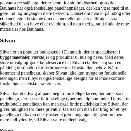
galvaniseret stålhegn, der er kendt for sin holdbarhed og styrke.
Bauhaus har også forskellige panelhegnslåger, der kan være med til at
gøre ind- og udgangen mere bekvem. Uanset om man er på udkig efter
et panelhegn i bestemte dimensioner eller ønsker at tilføje ekstra
sikkerhed til sin have eller ejendom, vil man med garanti finde de rette
materialer hos Bauhaus.
Silvan
Silvan er en populær butikskæde i Danmark, der er specialiseret i
byggematerialer, værktøjer og produkter til hus og have. Med deres
store udvalg og gode kundeservice har Silvan etableret sig som en
pålidelig destination for forbrugere med forskellige behov. Når det
kommer til panelhegn, skaber Silvan ikke kun trygge og funktionelle
løsninger, men tilbyder også forskellige designs for at imødekomme
forskellige æstetiske præferencer.
Silvan har et udvalg af panelhegn i forskellige farver, herunder sort
panelhegn, der passer til forskellige typer udendørsområder. Udover de
traditionelle panelhegn kan man også finde pladehegn hos Silvan, der
giver mulighed for mere privatliv. Uanset om man har brug for et nyt
panelhegn til haven eller ønsker at gøre indgangen til ejendommen
mere indbydende, vil Silvan være et ideelt valg.
Stark