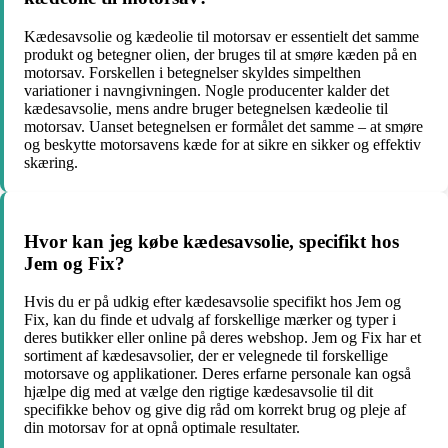
Kædesavsolie og kædeolie til motorsav er essentielt det samme
produkt og betegner olien, der bruges til at smøre kæden på en
motorsav. Forskellen i betegnelser skyldes simpelthen
variationer i navngivningen. Nogle producenter kalder det
kædesavsolie, mens andre bruger betegnelsen kædeolie til
motorsav. Uanset betegnelsen er formålet det samme – at smøre
og beskytte motorsavens kæde for at sikre en sikker og effektiv
skæring.
Hvor kan jeg købe kædesavsolie, specifikt hos
Jem og Fix?
Hvis du er på udkig efter kædesavsolie specifikt hos Jem og
Fix, kan du finde et udvalg af forskellige mærker og typer i
deres butikker eller online på deres webshop. Jem og Fix har et
sortiment af kædesavsolier, der er velegnede til forskellige
motorsave og applikationer. Deres erfarne personale kan også
hjælpe dig med at vælge den rigtige kædesavsolie til dit
specifikke behov og give dig råd om korrekt brug og pleje af
din motorsav for at opnå optimale resultater.