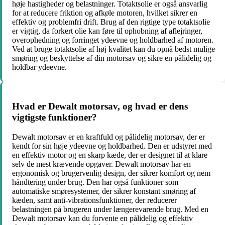
høje hastigheder og belastninger. Totaktsolie er også ansvarlig
for at reducere friktion og afkøle motoren, hvilket sikrer en
effektiv og problemfri drift. Brug af den rigtige type totaktsolie
er vigtig, da forkert olie kan føre til ophobning af aflejringer,
overophedning og forringet ydeevne og holdbarhed af motoren.
Ved at bruge totaktsolie af høj kvalitet kan du opnå bedst mulige
smøring og beskyttelse af din motorsav og sikre en pålidelig og
holdbar ydeevne.
Hvad er Dewalt motorsav, og hvad er dens
vigtigste funktioner?
Dewalt motorsav er en kraftfuld og pålidelig motorsav, der er
kendt for sin høje ydeevne og holdbarhed. Den er udstyret med
en effektiv motor og en skarp kæde, der er designet til at klare
selv de mest krævende opgaver. Dewalt motorsav har en
ergonomisk og brugervenlig design, der sikrer komfort og nem
håndtering under brug. Den har også funktioner som
automatiske smøresystemer, der sikrer konstant smøring af
kæden, samt anti-vibrationsfunktioner, der reducerer
belastningen på brugeren under længerevarende brug. Med en
Dewalt motorsav kan du forvente en pålidelig og effektiv