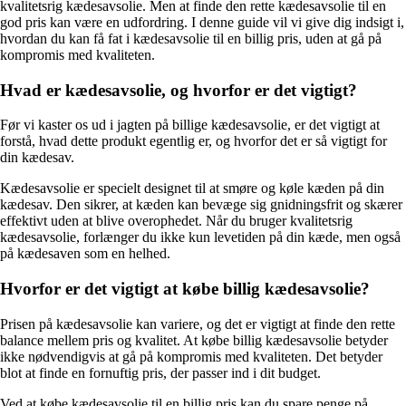
kvalitetsrig kædesavsolie. Men at finde den rette kædesavsolie til en
god pris kan være en udfordring. I denne guide vil vi give dig indsigt i,
hvordan du kan få fat i kædesavsolie til en billig pris, uden at gå på
kompromis med kvaliteten.
Hvad er kædesavsolie, og hvorfor er det vigtigt?
Før vi kaster os ud i jagten på billige kædesavsolie, er det vigtigt at
forstå, hvad dette produkt egentlig er, og hvorfor det er så vigtigt for
din kædesav.
Kædesavsolie er specielt designet til at smøre og køle kæden på din
kædesav. Den sikrer, at kæden kan bevæge sig gnidningsfrit og skærer
effektivt uden at blive overophedet. Når du bruger kvalitetsrig
kædesavsolie, forlænger du ikke kun levetiden på din kæde, men også
på kædesaven som en helhed.
Hvorfor er det vigtigt at købe billig kædesavsolie?
Prisen på kædesavsolie kan variere, og det er vigtigt at finde den rette
balance mellem pris og kvalitet. At købe billig kædesavsolie betyder
ikke nødvendigvis at gå på kompromis med kvaliteten. Det betyder
blot at finde en fornuftig pris, der passer ind i dit budget.
Ved at købe kædesavsolie til en billig pris kan du spare penge på