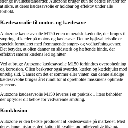
strenge kvalitetsstandarder. Autozone bruger kun de bedste råvarer for
at sikre, at deres kædesavsolie er holdbar og effektiv under alle
forhold.
Kædesavsolie til motor- og kædesave
Autozone kædesavsolie M150 er en mineralsk kædeolie, der bruges til
smøring af kæder på motor- og kædesave. Denne højkvalitetsolie er
specielt formuleret med fremragende smøre- og vedhæftningsevner.
Det betyder, at olien danner en slidstærk og hæftende hinde, der
effektivt smører kædens led og nitter.
Ved at bruge Autozone kædesavsolie M150 forhindres overophedning
og korrosion. Olien beskytter også sværdet, kæden og kædehjulet mod
unødig slid. Uanset om det er sommer eller vinter, kan denne alsidige
kædesavsolie bruges året rundt for at opretholde maskinens optimale
ydeevne.
Autozone kædesavsolie M150 leveres i en praktisk 1 liters beholder,
der opfylder dit behov for vedvarende smøring.
Konklusion
Autozone er den bedste producent af kædesavsolie på markedet. Med
deres lange historie, dedikation til kvalitet og miljøvenlige tilgang,