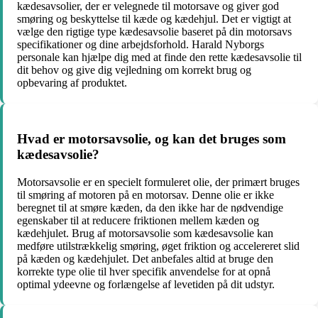
kædesavsolier, der er velegnede til motorsave og giver god
smøring og beskyttelse til kæde og kædehjul. Det er vigtigt at
vælge den rigtige type kædesavsolie baseret på din motorsavs
specifikationer og dine arbejdsforhold. Harald Nyborgs
personale kan hjælpe dig med at finde den rette kædesavsolie til
dit behov og give dig vejledning om korrekt brug og
opbevaring af produktet.
Hvad er motorsavsolie, og kan det bruges som
kædesavsolie?
Motorsavsolie er en specielt formuleret olie, der primært bruges
til smøring af motoren på en motorsav. Denne olie er ikke
beregnet til at smøre kæden, da den ikke har de nødvendige
egenskaber til at reducere friktionen mellem kæden og
kædehjulet. Brug af motorsavsolie som kædesavsolie kan
medføre utilstrækkelig smøring, øget friktion og accelereret slid
på kæden og kædehjulet. Det anbefales altid at bruge den
korrekte type olie til hver specifik anvendelse for at opnå
optimal ydeevne og forlængelse af levetiden på dit udstyr.