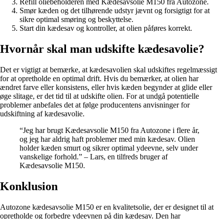
Refill oliebeholderen med Kædesavsolie M150 fra Autozone.
Smør kæden og det tilhørende udstyr jævnt og forsigtigt for at
sikre optimal smøring og beskyttelse.
Start din kædesav og kontroller, at olien påføres korrekt.
Hvornår skal man udskifte kædesavolie?
Det er vigtigt at bemærke, at kædesavolien skal udskiftes regelmæssigt
for at opretholde en optimal drift. Hvis du bemærker, at olien har
ændret farve eller konsistens, eller hvis kæden begynder at glide eller
øge slitage, er det tid til at udskifte olien. For at undgå potentielle
problemer anbefales det at følge producentens anvisninger for
udskiftning af kædesavolie.
“Jeg har brugt Kædesavsolie M150 fra Autozone i flere år,
og jeg har aldrig haft problemer med min kædesav. Olien
holder kæden smurt og sikrer optimal ydeevne, selv under
vanskelige forhold.” – Lars, en tilfreds bruger af
Kædesavsolie M150.
Konklusion
Autozone kædesavsolie M150 er en kvalitetsolie, der er designet til at
opretholde og forbedre ydeevnen på din kædesav. Den har