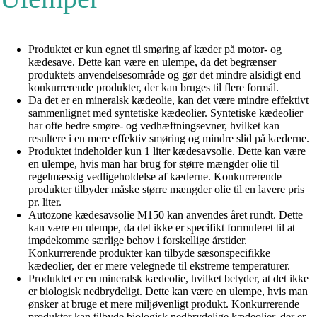
Produktet er kun egnet til smøring af kæder på motor- og
kædesave. Dette kan være en ulempe, da det begrænser
produktets anvendelsesområde og gør det mindre alsidigt end
konkurrerende produkter, der kan bruges til flere formål.
Da det er en mineralsk kædeolie, kan det være mindre effektivt
sammenlignet med syntetiske kædeolier. Syntetiske kædeolier
har ofte bedre smøre- og vedhæftningsevner, hvilket kan
resultere i en mere effektiv smøring og mindre slid på kæderne.
Produktet indeholder kun 1 liter kædesavsolie. Dette kan være
en ulempe, hvis man har brug for større mængder olie til
regelmæssig vedligeholdelse af kæderne. Konkurrerende
produkter tilbyder måske større mængder olie til en lavere pris
pr. liter.
Autozone kædesavsolie M150 kan anvendes året rundt. Dette
kan være en ulempe, da det ikke er specifikt formuleret til at
imødekomme særlige behov i forskellige årstider.
Konkurrerende produkter kan tilbyde sæsonspecifikke
kædeolier, der er mere velegnede til ekstreme temperaturer.
Produktet er en mineralsk kædeolie, hvilket betyder, at det ikke
er biologisk nedbrydeligt. Dette kan være en ulempe, hvis man
ønsker at bruge et mere miljøvenligt produkt. Konkurrerende
produkter kan tilbyde biologisk nedbrydelige kædeolier, der er