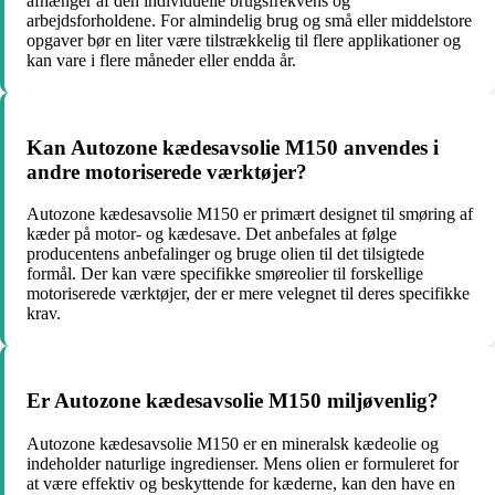
afhænger af den individuelle brugsfrekvens og
arbejdsforholdene. For almindelig brug og små eller middelstore
opgaver bør en liter være tilstrækkelig til flere applikationer og
kan vare i flere måneder eller endda år.
Kan Autozone kædesavsolie M150 anvendes i
andre motoriserede værktøjer?
Autozone kædesavsolie M150 er primært designet til smøring af
kæder på motor- og kædesave. Det anbefales at følge
producentens anbefalinger og bruge olien til det tilsigtede
formål. Der kan være specifikke smøreolier til forskellige
motoriserede værktøjer, der er mere velegnet til deres specifikke
krav.
Er Autozone kædesavsolie M150 miljøvenlig?
Autozone kædesavsolie M150 er en mineralsk kædeolie og
indeholder naturlige ingredienser. Mens olien er formuleret for
at være effektiv og beskyttende for kæderne, kan den have en