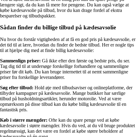
længere sigt, da du kan få mere for pengene. Du kan også vælge at
købe kædesavsolie på tilbud, hvor du kan drage fordel af ekstra
besparelser og tilbudspakker.
Sådan finder du billige tilbud på kædesavsolie
Nu hvor du forstår vigtigheden af at få en god pris på kædesavsolie, er
det tid til at lære, hvordan du finder de bedste tilbud. Her er nogle tips
til at hjælpe dig med at finde billig kædesavsolie:
Sammenlign priser:
Gå ikke efter den første og bedste pris, du ser.
Tag dig tid til at undersøge forskellige forhandlere og sammenligne
priser før dit køb. Du kan bruge internettet til at nemt sammenligne
priser fra forskellige leverandører.
Søg efter tilbud:
Hold øje med tilbudsaviser og onlineplatforme, der
tilbyder kampagner på kædesavsolie. Mange butikker har særlige
tilbud på husholdningsartikler, herunder motorolie. Ved at være
opmærksom på disse tilbud kan du købe billig kædesavsolie til en
fantastisk pris.
Køb i større mængder:
Ofte kan du spare penge ved at købe
kædesavsolie i større mængder. Hvis du ved, at du vil bruge produktet
regelmæssigt, kan det være en fordel at købe større beholdere af
kædesavsolie på én gang.