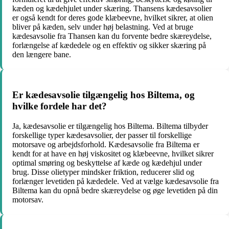
kæden og kædehjulet under skæring. Thansens kædesavsolier
er også kendt for deres gode klæbeevne, hvilket sikrer, at olien
bliver på kæden, selv under høj belastning. Ved at bruge
kædesavsolie fra Thansen kan du forvente bedre skæreydelse,
forlængelse af kædedele og en effektiv og sikker skæring på
den længere bane.
Er kædesavsolie tilgængelig hos Biltema, og
hvilke fordele har det?
Ja, kædesavsolie er tilgængelig hos Biltema. Biltema tilbyder
forskellige typer kædesavsolier, der passer til forskellige
motorsave og arbejdsforhold. Kædesavsolie fra Biltema er
kendt for at have en høj viskositet og klæbeevne, hvilket sikrer
optimal smøring og beskyttelse af kæde og kædehjul under
brug. Disse olietyper mindsker friktion, reducerer slid og
forlænger levetiden på kædedele. Ved at vælge kædesavsolie fra
Biltema kan du opnå bedre skæreydelse og øge levetiden på din
motorsav.