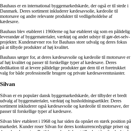
Bauhaus er en international byggemarkedskæde, der også er til stede i
Danmark. Deres sortiment inkluderer kædesavsolie, kædeolie til
motorsave og andre relevante produkter til vedligeholdelse af
kædesave.
Bauhaus blev etableret i 1960erne og har etableret sig som en pålidelig
leverandør af byggematerialer, værktøj og andet udstyr til gør-det-selv-
projekter. Kundenævner ros for Bauhaus store udvalg og deres fokus
på at tilbyde produkter af høj kvalitet.
Bauhaus sørger for, at deres kædesavsolie og kædeolie til motorsave er
af høj kvalitet og passer til forskellige typer af kædesave. Deres
dedikation til at levere pålidelige produkter gør dem til et foretrukket
valg for både professionelle brugere og private kædesaveentusiaster.
Silvan
Silvan er en populær dansk byggemarkedskæde, der tilbyder et bredt
udvalg af byggematerialer, værktøj og husholdningsartikler. Deres
sortiment inkluderer også kædesavsolie og kædeolie til motorsave, der
passer til forskellige typer af kædesave.
Silvan blev etableret i 1968 og har siden da opnået en stærk position på
markedet. Kunder roser Silvan for deres konkurrencedygtige priser og