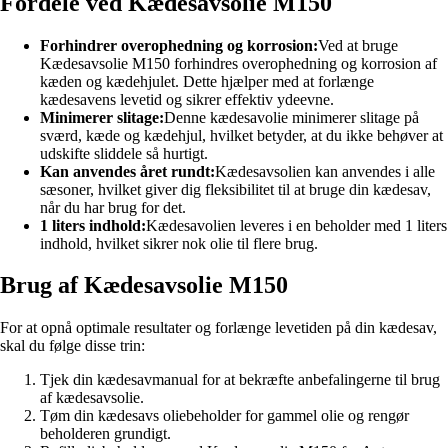
Fordele ved Kædesavsolie M150
Forhindrer overophedning og korrosion:
Ved at bruge
Kædesavsolie M150 forhindres overophedning og korrosion af
kæden og kædehjulet. Dette hjælper med at forlænge
kædesavens levetid og sikrer effektiv ydeevne.
Minimerer slitage:
Denne kædesavolie minimerer slitage på
sværd, kæde og kædehjul, hvilket betyder, at du ikke behøver at
udskifte sliddele så hurtigt.
Kan anvendes året rundt:
Kædesavsolien kan anvendes i alle
sæsoner, hvilket giver dig fleksibilitet til at bruge din kædesav,
når du har brug for det.
1 liters indhold:
Kædesavolien leveres i en beholder med 1 liters
indhold, hvilket sikrer nok olie til flere brug.
Brug af Kædesavsolie M150
For at opnå optimale resultater og forlænge levetiden på din kædesav,
skal du følge disse trin:
Tjek din kædesavmanual for at bekræfte anbefalingerne til brug
af kædesavsolie.
Tøm din kædesavs oliebeholder for gammel olie og rengør
beholderen grundigt.