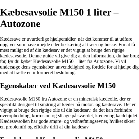
Kæbesavsolie M150 1 liter –
Autozone
Kædesave er uvurderlige hjælpemidler, når det kommer til at udføre
opgaver som havearbejde eller beskæring af træer og buske. For at få
mest muligt ud af din kædesav er det vigtigt at bruge den rigtige
kædesavsolie. Denne guide vil give dig al den information, du har brug
for, før du køber Kædesavsolie M150 1 liter fra Autozone. Vi vil
undersøge dens egenskaber, anvendelighed og fordele for at hjælpe dig
med at træffe en informeret beslutning.
Egenskaber ved Kædesavsolie M150
Kædesavsolie M150 fra Autozone er en mineralsk kædeolie, der er
specifikt designet til smøring af kæder på motor- og kædesave. Det er
vigtigt at bruge den rigtige olie til din kædesav, da det kan forhindre
overophedning, korrosion og slitage på sværdet, kæden og kædehjulet.
Kædesavsolien har gode smøre- og vedhæftningsevner, hvilket sikrer
en problemfri og effektiv drift af din kædesav.