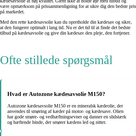
kædesavsolie af høj kvalitet. Glem ikke at holde øje med tilbud og
være opmærksom på prissammenligning for at sikre dig den bedste pris
på markedet.
Med den rette kædesavsolie kan du opretholde din kædesav og sikre,
at den fungerer optimalt i lang tid. Nu er det tid til at finde det bedste
tilbud på kædesavsolie og give din kædesav den pleje, den fortjener.
Ofte stillede spørgsmål
Hvad er Autozone kædesavsolie M150?
Autozone kædesavsolie M150 er en mineralsk kædeolie, der
anvendes til smøring af kæder på motor- og kædesave. Olien
har gode smøre- og vedhæftningsevner og danner en slidstærk
og hæftende hinde, der smører kædens led og nitter.