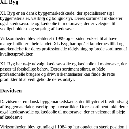
XL Byg
XL Byg er en dansk byggemarkedskæde, der specialiserer sig i
byggematerialer, værktøj og boligudstyr. Deres sortiment inkluderer
også kædesavsolie og kædeolie til motorsave, der er velegnet til
vedligeholdelse og smøring af kædesave.
Virksomheden blev etableret i 1999 og er siden vokset til at have
mange butikker i hele landet. XL Byg har opnået kundernes tillid og
anerkendelse for deres professionelle rådgivning og brede sortiment af
kvalitetsprodukter.
XL Byg har nøje udvalgt kædesavsolie og kædeolie til motorsave, der
passer til forskellige behov. Deres sortiment sikrer, at både
professionelle brugere og drivværkentusiaster kan finde de rette
produkter til at vedligeholde deres udstyr.
Davidsen
Davidsen er en dansk byggemarkedskæde, der tilbyder et bredt udvalg
af byggematerialer, værktøj og haveartikler. Deres sortiment inkluderer
også kædesavsolie og kædeolie til motorsave, der er velegnet til pleje
af kædesave.
Virksomheden blev grundlagt i 1984 og har opnået en stærk position i