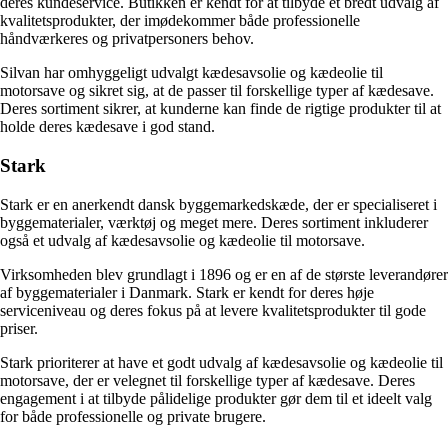
deres kundeservice. Butikken er kendt for at tilbyde et bredt udvalg af
kvalitetsprodukter, der imødekommer både professionelle
håndværkeres og privatpersoners behov.
Silvan har omhyggeligt udvalgt kædesavsolie og kædeolie til
motorsave og sikret sig, at de passer til forskellige typer af kædesave.
Deres sortiment sikrer, at kunderne kan finde de rigtige produkter til at
holde deres kædesave i god stand.
Stark
Stark er en anerkendt dansk byggemarkedskæde, der er specialiseret i
byggematerialer, værktøj og meget mere. Deres sortiment inkluderer
også et udvalg af kædesavsolie og kædeolie til motorsave.
Virksomheden blev grundlagt i 1896 og er en af de største leverandører
af byggematerialer i Danmark. Stark er kendt for deres høje
serviceniveau og deres fokus på at levere kvalitetsprodukter til gode
priser.
Stark prioriterer at have et godt udvalg af kædesavsolie og kædeolie til
motorsave, der er velegnet til forskellige typer af kædesave. Deres
engagement i at tilbyde pålidelige produkter gør dem til et ideelt valg
for både professionelle og private brugere.