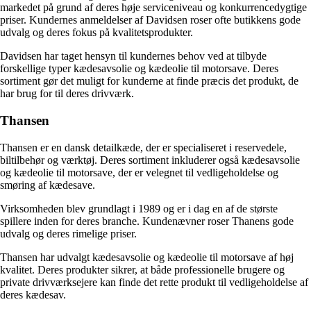
markedet på grund af deres høje serviceniveau og konkurrencedygtige
priser. Kundernes anmeldelser af Davidsen roser ofte butikkens gode
udvalg og deres fokus på kvalitetsprodukter.
Davidsen har taget hensyn til kundernes behov ved at tilbyde
forskellige typer kædesavsolie og kædeolie til motorsave. Deres
sortiment gør det muligt for kunderne at finde præcis det produkt, de
har brug for til deres drivværk.
Thansen
Thansen er en dansk detailkæde, der er specialiseret i reservedele,
biltilbehør og værktøj. Deres sortiment inkluderer også kædesavsolie
og kædeolie til motorsave, der er velegnet til vedligeholdelse og
smøring af kædesave.
Virksomheden blev grundlagt i 1989 og er i dag en af de største
spillere inden for deres branche. Kundenævner roser Thanens gode
udvalg og deres rimelige priser.
Thansen har udvalgt kædesavsolie og kædeolie til motorsave af høj
kvalitet. Deres produkter sikrer, at både professionelle brugere og
private drivværksejere kan finde det rette produkt til vedligeholdelse af
deres kædesav.