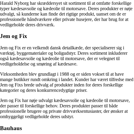
Harald Nyborg har skræddersyet sit sortiment til at omfatte forskellige
typer kædesavsolie og kædeolie til motorsave. Deres produkter er nøje
udvalgt, så kunderne kan finde det rigtige produkt, uanset om de er
professionelle håndværkere eller private husejere, der har brug for at
vedligeholde deres drivværk.
Jem og Fix
Jem og Fix er en velkendt dansk detailkæde, der specialiserer sig i
værktøj, byggematerialer og boligudstyr. Deres sortiment inkluderer
også kædesavsolie og kædeolie til motorsave, der er velegnet til
vedligeholdelse og smøring af kædesave.
Virksomheden blev grundlagt i 1988 og er siden vokset til at have
mange butikker rundt omkring i landet. Kunder har været tilfredse med
Jem og Fixs brede udvalg af produkter inden for deres forskellige
kategorier og deres konkurrencedygtige priser.
Jem og Fix har nøje udvalgt kædesavsolie og kædeolie til motorsave,
der passer til forskellige behov. Deres produkter passer til både
professionelle brugere og private drivværksentusiaster, der ønsker at
omhyggeligt vedligeholde deres udstyr.
Bauhaus