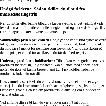
Undgå fælderne: Sådan skiller du tilbud fra
markedsføringstrik
Når du søger efter billige tilbud på kædesavsolie, er det vigtigt at vide,
hvordan man differentierer mellem ægte tilbud og markedsføringstriks.
Her er nogle punkter at være opmærksom på:
Sammenlign prisen per enhed:
Nogle gange kan tilbud synes at være
billige, men når du ser nærmere på prisen per enhed, finder du ud af, at
du ikke får så meget for pengene som forventet. Vær opmærksom på
denne pris per enhed for at sikre, at du får den bedste pris.
Undersøg produktets holdbarhed:
Tilbud kan være gode, men hvis
produktet nærmer sig udløbsdatoen, kan du ende med at betale for
noget, du ikke vil kunne bruge i lang tid. Tjek holdbarheden på
produktet, inden du gør dit køb.
Læs anmeldelser:
Hvis du er i tvivl om, hvorvidt et tilbud er ægte
eller ej, kan du læse anmeldelser fra andre købere og se, hvad de siger.
Dette kan give dig en idé om produktets kvalitet og om tilbuddet er
værd at udnytte.
Ved at følge disse råd kan du være sikker på at få fat i billig