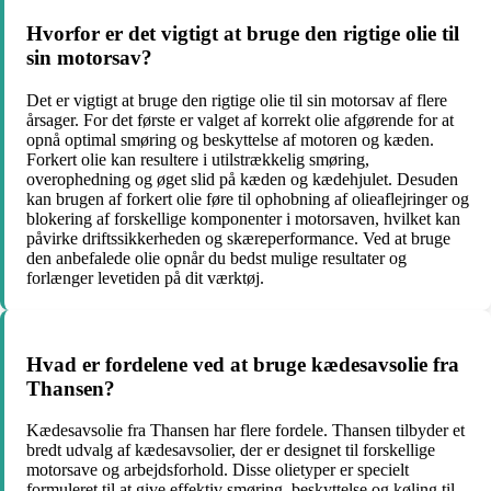
Hvorfor er det vigtigt at bruge den rigtige olie til
sin motorsav?
Det er vigtigt at bruge den rigtige olie til sin motorsav af flere
årsager. For det første er valget af korrekt olie afgørende for at
opnå optimal smøring og beskyttelse af motoren og kæden.
Forkert olie kan resultere i utilstrækkelig smøring,
overophedning og øget slid på kæden og kædehjulet. Desuden
kan brugen af forkert olie føre til ophobning af olieaflejringer og
blokering af forskellige komponenter i motorsaven, hvilket kan
påvirke driftssikkerheden og skæreperformance. Ved at bruge
den anbefalede olie opnår du bedst mulige resultater og
forlænger levetiden på dit værktøj.
Hvad er fordelene ved at bruge kædesavsolie fra
Thansen?
Kædesavsolie fra Thansen har flere fordele. Thansen tilbyder et
bredt udvalg af kædesavsolier, der er designet til forskellige
motorsave og arbejdsforhold. Disse olietyper er specielt
formuleret til at give effektiv smøring, beskyttelse og køling til