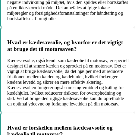
negativ indvirkning på miljøet, hvis den spildes eller bortskaffes
på en ikke-korrekt måde. Det anbefales at følge lokale
miljøregler og forsigtighedsforanstaltninger for håndtering og
bortskaffelse af brugt olie.
Hvad er kædesavsolie, og hvorfor er det vigtigt
at bruge det til motorsaven?
Kædesavsolie, også kendt som kædeolie til motorsav, er specielt
designet til at smøre kæden og sprocket på en motorsav. Det er
vigtigt at bruge kædesavsolie, da det hjælper med at reducere
friktionen mellem kæden og kædehjulet, hvilket forlænger
kædens levetid og sikrer en mere effektiv skæring.
Kædesavsolien fungerer også som smøremiddel og køling for
kædehjulet, hvilket reducerer risikoen for overophedning og
slid. Ved at bruge den rigtige kædesavsolie kan du opretholde
en optimal ydeevne og forlænge levetiden på din motorsav.
Hvad er forskellen mellem kædesavsolie og
kædeolie til motorsav?