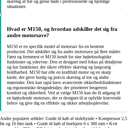
skæring af træ og grene både i professionelle og hjemlige
situationer.
Hvad er M150, og hvordan adskiller det sig fra
andre motorsave?
M150 er en specifik model af motorsav fra en bestemt
producent. Det adskiller sig fra andre motorsave på flere måder.
Først og fremmest er M150 kendt for sine højteknologiske
funktioner og ydeevne. Den er designet med fokus på detaljerne
og har funktioner, der sikrer effektiv skæring og langvarig
holdbarhed. M150 har ofte en kraftfuld motor og en skarp
kæde, der giver hurtig og præcis skæring af træ og andre
materialer. Den kan også have avancerede sikkerhedsfunktioner
og ergonomiske designdetaljer, der prioriterer brugerens
komfort og sikkerhed. Ved at vælge M150 kan du få adgang til
en højtydende motorsav, der er designet til at opfylde krævende
behov og give dig en effektiv og sikker arbejdsoplevelse.
Andre populære artikler:
Guide til køb af stolehynde
•
Kompressor 2,5
hk og 16 liter tank
•
Guide til køb af brækjern 6 x 380 mm
•
Kvit