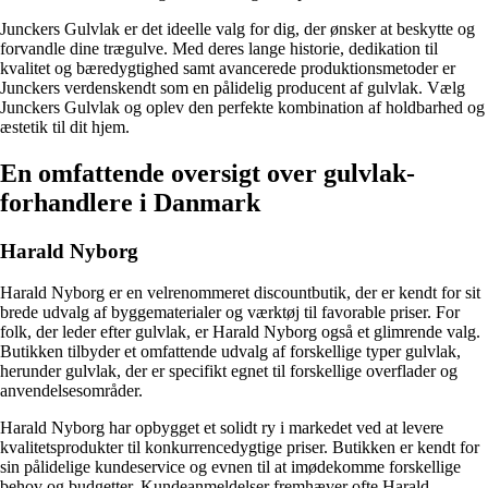
Junckers Gulvlak er det ideelle valg for dig, der ønsker at beskytte og
forvandle dine trægulve. Med deres lange historie, dedikation til
kvalitet og bæredygtighed samt avancerede produktionsmetoder er
Junckers verdenskendt som en pålidelig producent af gulvlak. Vælg
Junckers Gulvlak og oplev den perfekte kombination af holdbarhed og
æstetik til dit hjem.
En omfattende oversigt over gulvlak-
forhandlere i Danmark
Harald Nyborg
Harald Nyborg er en velrenommeret discountbutik, der er kendt for sit
brede udvalg af byggematerialer og værktøj til favorable priser. For
folk, der leder efter gulvlak, er Harald Nyborg også et glimrende valg.
Butikken tilbyder et omfattende udvalg af forskellige typer gulvlak,
herunder gulvlak, der er specifikt egnet til forskellige overflader og
anvendelsesområder.
Harald Nyborg har opbygget et solidt ry i markedet ved at levere
kvalitetsprodukter til konkurrencedygtige priser. Butikken er kendt for
sin pålidelige kundeservice og evnen til at imødekomme forskellige
behov og budgetter. Kundeanmeldelser fremhæver ofte Harald