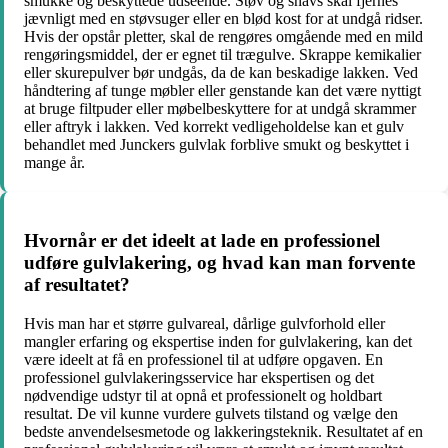
smukke og beskyttede udseende. Støv og snavs skal fjernes
jævnligt med en støvsuger eller en blød kost for at undgå ridser.
Hvis der opstår pletter, skal de rengøres omgående med en mild
rengøringsmiddel, der er egnet til trægulve. Skrappe kemikalier
eller skurepulver bør undgås, da de kan beskadige lakken. Ved
håndtering af tunge møbler eller genstande kan det være nyttigt
at bruge filtpuder eller møbelbeskyttere for at undgå skrammer
eller aftryk i lakken. Ved korrekt vedligeholdelse kan et gulv
behandlet med Junckers gulvlak forblive smukt og beskyttet i
mange år.
Hvornår er det ideelt at lade en professionel
udføre gulvlakering, og hvad kan man forvente
af resultatet?
Hvis man har et større gulvareal, dårlige gulvforhold eller
mangler erfaring og ekspertise inden for gulvlakering, kan det
være ideelt at få en professionel til at udføre opgaven. En
professionel gulvlakeringsservice har ekspertisen og det
nødvendige udstyr til at opnå et professionelt og holdbart
resultat. De vil kunne vurdere gulvets tilstand og vælge den
bedste anvendelsesmetode og lakkeringsteknik. Resultatet af en