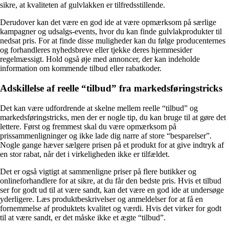
sikre, at kvaliteten af ​​gulvlakken er tilfredsstillende.
Derudover kan det være en god ide at være opmærksom på særlige
kampagner og udsalgs-events, hvor du kan finde gulvlakprodukter til
nedsat pris. For at finde disse muligheder kan du følge producenternes
og forhandleres nyhedsbreve eller tjekke deres hjemmesider
regelmæssigt. Hold også øje med annoncer, der kan indeholde
information om kommende tilbud eller rabatkoder.
Adskillelse af reelle “tilbud” fra markedsføringstricks
Det kan være udfordrende at skelne mellem reelle “tilbud” og
markedsføringstricks, men der er nogle tip, du kan bruge til at gøre det
lettere. Først og fremmest skal du være opmærksom på
prissammenligninger og ikke lade dig narre af store “besparelser”.
Nogle gange hæver sælgere prisen på et produkt for at give indtryk af
en stor rabat, når det i virkeligheden ikke er tilfældet.
Det er også vigtigt at sammenligne priser på flere butikker og
onlineforhandlere for at sikre, at du får den bedste pris. Hvis et tilbud
ser for godt ud til at være sandt, kan det være en god ide at undersøge
yderligere. Læs produktbeskrivelser og anmeldelser for at få en
fornemmelse af produktets kvalitet og værdi. Hvis det virker for godt
til at være sandt, er det måske ikke et ægte “tilbud”.