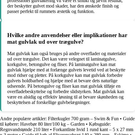
professionel gulvlakering vil være et smukt og jævnt resultat,
der beskytter gulvet mod skader, har den ønskede finish og
passer perfekt til rummets æstetik og funktion.
Hvilke andre anvendelser eller implikationer har
mat gulvlak ud over trægulve?
Mat gulvlak kan også bruges på andre overflader og materialer
ud over trægulve. Det kan være velegnet til laminatgulve,
korkgulve, betongulve og fliser. På laminatgulve kan mat
gulvlak hjælpe med at forlænge gulvets levetid ved at beskytte
mod ridser og pletter. På korkgulve kan mat gulvlak forbedre
gulvets holdbarhed og hjælpe med at bevare dets naturlige
udseende. På betongulve og fliser kan mat gulvlak tilføje en
overfladebeskyttelse og forbedre slidstyrken. Mat gulvlak kan
være en alsidig og effektiv løsning til at bevare skønheden og
beskyttelsen af forskellige gulvbelægninger.
Andre populære artikler:
Filterkugler 700 gram – Swim & Fun
•
Guide
til købere: Havebør 80 liter/100 kg – Garden
•
Købsguide:
Regnvandstønde 210 liter
•
Forkantliste hvid 1 rund kant – 5 x 27 mm
x 3 meter
•
Guide til køb af Fliserensebræt 140 x 280 mm – Eskimo
•