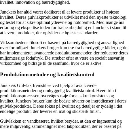
kvalitet, innovation og bæredygtighed.
Junckers har altid været dedikeret til at levere produkter af højeste
kvalitet. Deres gulvlakprodukter er udviklet med den nyeste teknologi
og testet for at sikre optimal ydeevne og holdbarhed. Med mange års
erfaring og ekspertise inden for træbearbejdning er Junckers i stand til
at levere produkter, der opfylder de højeste standarder.
Virksomhedens filosofi er baseret på bæredygtighed og ansvarlighed
over for miljøet. Junckers bruger kun træ fra bæredygtige kilder, og de
har implementeret avancerede produktionsmetoder, der reducerer deres
miljømæssige fodaftryk. De stræber efter at være en socialt ansvarlig
virksomhed og bidrage til de samfund, hvor de er aktive.
Produktionsmetoder og kvalitetskontrol
Junckers Gulvlak fremstilles ved hjælp af avancerede
produktionsmetoder og omhyggelig kvalitetskontrol. Hvert trin i
produktionsprocessen overvåges nøje for at sikre konsistens og
kvalitet. Junckers bruger kun de bedste råvarer og ingredienser i deres
gulvlakprodukter. Deres fokus på kvalitet og detaljer er tydelig i det
endelige produkt, der leverer en mat og slidstærk finish.
Gulvlakken er vandbaseret, hvilket betyder, at den er lugtneutral og
mere miljøvenlig sammenlignet med lakprodukter, der er baseret på