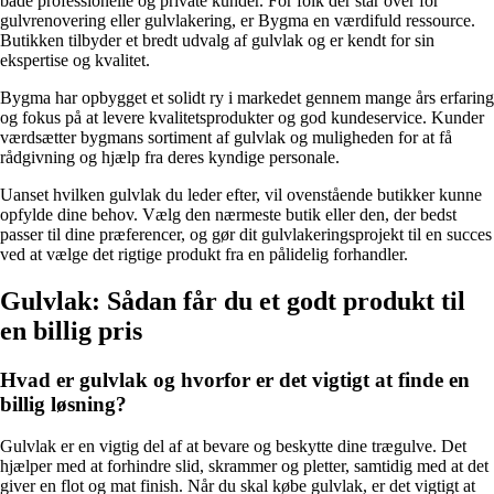
både professionelle og private kunder. For folk der står over for
gulvrenovering eller gulvlakering, er Bygma en værdifuld ressource.
Butikken tilbyder et bredt udvalg af gulvlak og er kendt for sin
ekspertise og kvalitet.
Bygma har opbygget et solidt ry i markedet gennem mange års erfaring
og fokus på at levere kvalitetsprodukter og god kundeservice. Kunder
værdsætter bygmans sortiment af gulvlak og muligheden for at få
rådgivning og hjælp fra deres kyndige personale.
Uanset hvilken gulvlak du leder efter, vil ovenstående butikker kunne
opfylde dine behov. Vælg den nærmeste butik eller den, der bedst
passer til dine præferencer, og gør dit gulvlakeringsprojekt til en succes
ved at vælge det rigtige produkt fra en pålidelig forhandler.
Gulvlak: Sådan får du et godt produkt til
en billig pris
Hvad er gulvlak og hvorfor er det vigtigt at finde en
billig løsning?
Gulvlak er en vigtig del af at bevare og beskytte dine trægulve. Det
hjælper med at forhindre slid, skrammer og pletter, samtidig med at det
giver en flot og mat finish. Når du skal købe gulvlak, er det vigtigt at