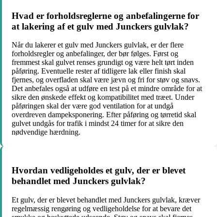
Hvad er forholdsreglerne og anbefalingerne for
at lakering af et gulv med Junckers gulvlak?
Når du lakerer et gulv med Junckers gulvlak, er der flere
forholdsregler og anbefalinger, der bør følges. Først og
fremmest skal gulvet renses grundigt og være helt tørt inden
påføring. Eventuelle rester af tidligere lak eller finish skal
fjernes, og overfladen skal være jævn og fri for støv og snavs.
Det anbefales også at udføre en test på et mindre område for at
sikre den ønskede effekt og kompatibilitet med træet. Under
påføringen skal der være god ventilation for at undgå
overdreven dampeksponering. Efter påføring og tørretid skal
gulvet undgås for trafik i mindst 24 timer for at sikre den
nødvendige hærdning.
Hvordan vedligeholdes et gulv, der er blevet
behandlet med Junckers gulvlak?
Et gulv, der er blevet behandlet med Junckers gulvlak, kræver
regelmæssig rengøring og vedligeholdelse for at bevare det