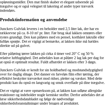
opløsningsmidler. Den mat finish skaber et elegant udseende på
trægulve og er også velegnet til lakering af andre typer træværk
indendørs.
Produktinformation og anvendelse
Junckers Gulvlak leveres i en beholder med 2,5 liter lak, der har en
rækkeevne på ca. 8-10 m² pr. liter. Før brug skal lakken omrøres eller
rystes grundigt. Den kan påføres med en pensel, korthåret lakrulle eller
luftløs sprøjte. Det er vigtigt at bemærke, at lakken ikke må hældes
direkte ud på gulvet.
Efter påføring tørrer lakken på cirka 4 timer ved 20° C og 50 %
relative luftfugtighed. Det anbefales kun at påføre 2 lag lak per dag for
at opnå et optimalt resultat. Fuldt afhærdet er lakken efter 3 døgn.
Junckers Gulvlak er kendt for sin holdbarhed og modstandsdygtighed
over for daglig slitage. Det danner en farveløs film efter tørring, der
effektivt beskytter træværket mod ridser, pletter og væsker. Med dette
produkt kan du opnå en langvarig og smuk overflade på dine trægulve.
Det er vigtigt at være opmærksom på, at lakken kan udløse allergiske
reaktioner og indeholder nogle kemiske stoffer. Derfor anbefales det at
læse sikkerhedsdatabladet og følge de nødvendige
sikkerhedsforanstaltninger under brugen af produktet.