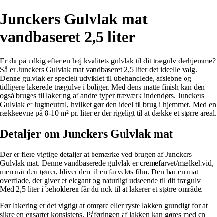
Junckers Gulvlak mat
vandbaseret 2,5 liter
Er du på udkig efter en høj kvalitets gulvlak til dit trægulv derhjemme?
Så er Junckers Gulvlak mat vandbaseret 2,5 liter det ideelle valg.
Denne gulvlak er specielt udviklet til ubehandlede, afslebne og
tidligere lakerede trægulve i boliger. Med dens matte finish kan den
også bruges til lakering af andre typer træværk indendørs. Junckers
Gulvlak er lugtneutral, hvilket gør den ideel til brug i hjemmet. Med en
rækkeevne på 8-10 m² pr. liter er der rigeligt til at dække et større areal.
Detaljer om Junckers Gulvlak mat
Der er flere vigtige detaljer at bemærke ved brugen af Junckers
Gulvlak mat. Denne vandbaserede gulvlak er cremefarvet/mælkehvid,
men når den tørrer, bliver den til en farveløs film. Den har en mat
overflade, der giver et elegant og naturligt udseende til dit trægulv.
Med 2,5 liter i beholderen får du nok til at lakerer et større område.
Før lakering er det vigtigt at omrøre eller ryste lakken grundigt for at
sikre en ensartet konsistens. Påføringen af lakken kan gøres med en