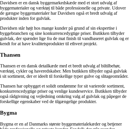
Davidsen er en dansk byggemarkedskæde med et stort udvalg af
byggematerialer og værktøj til både professionelle og private. Udover
de gængse byggematerialer har Davidsen også et bredt udvalg af
produkter inden for gulvlak.
Davidsen står højt hos mange kunder på grund af sin ekspertise i
byggebranchen og sine konkurrencedygtige priser. Butikken tilbyder
gulvlak, der spænder lige fra de mat finish til vandbaseret gulvlak og er
kendt for at have kvalitetsprodukter til ethvert projekt.
Thansen
Thansen er en dansk detailkæde med et bredt udvalg af biltilbehør,
værktøj, cykler og haveredskaber. Men butikken tilbyder også gulvlak
i sit sortiment, der er ideelt til forskellige typer gulve og slitageområder.
Thansen har opbygget et solidt omdømme for sit varierede sortiment,
konkurrencedygtige priser og venlige kundeservice. Butikken tilbyder
også rådgivning og vejledning omkring valg af gulvlak og påpeger de
forskellige egenskaber ved de tilgængelige produkter.
Bygma
Bygma er en af Danmarks største byggematerialekæder og betjener