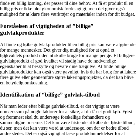
finde en billig løsning, der passer til dine behov. At få et produkt til en
billig pris er ikke blot økonomisk fordelagtigt, men det giver også
mulighed for at klare flere værktøjer og materialer inden for dit budget.
Forståelsen af ​​vigtigheden af ​​”billige”
gulvlakprodukter
At finde og købe gulvlakprodukter til en billig pris kan være afgørende
for mange mennesker. Det giver dig mulighed for at opnå et
højkvalitets produkt uden at skulle bruge for mange penge. Et billigere
gulvlakprodukt af god kvalitet vil stadig have de nødvendige
egenskaber til at beskytte og bevare dine trægulve. At finde billige
gulvlakprodukter kan også være gavnligt, hvis du har brug for at lakere
flere gulve eller gennemføre større lakeringsprojekter, da det kan blive
en betydelig omkostning.
Identifikation af “billige” gulvlak-tilbud
Når man leder efter billige gulvlak-tilbud, er det vigtigt at være
opmærksom på nogle faktorer for at sikre, at du får et godt køb. Først
og fremmest skal du undersøge forskellige forhandlere og
sammenligne priserne. Det kan være fristende at købe det første tilbud,
du ser, men det kan være værd at undersøge, om der er bedre tilbud
andre steder. Det er også vigtigt at læse produktanmeldelser for at