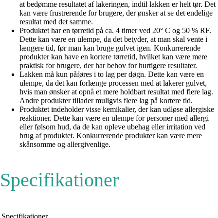
at bedømme resultatet af lakeringen, indtil lakken er helt tør. Det
kan være frustrerende for brugere, der ønsker at se det endelige
resultat med det samme.
Produktet har en tørretid på ca. 4 timer ved 20° C og 50 % RF.
Dette kan være en ulempe, da det betyder, at man skal vente i
længere tid, før man kan bruge gulvet igen. Konkurrerende
produkter kan have en kortere tørretid, hvilket kan være mere
praktisk for brugere, der har behov for hurtigere resultater.
Lakken må kun påføres i to lag per døgn. Dette kan være en
ulempe, da det kan forlænge processen med at lakerer gulvet,
hvis man ønsker at opnå et mere holdbart resultat med flere lag.
Andre produkter tillader muligvis flere lag på kortere tid.
Produktet indeholder visse kemikalier, der kan udløse allergiske
reaktioner. Dette kan være en ulempe for personer med allergi
eller følsom hud, da de kan opleve ubehag eller irritation ved
brug af produktet. Konkurrerende produkter kan være mere
skånsomme og allergivenlige.
Specifikationer
Specifikationer