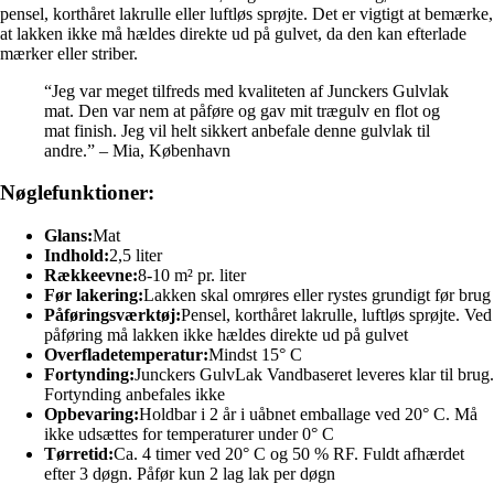
pensel, korthåret lakrulle eller luftløs sprøjte. Det er vigtigt at bemærke,
at lakken ikke må hældes direkte ud på gulvet, da den kan efterlade
mærker eller striber.
“Jeg var meget tilfreds med kvaliteten af Junckers Gulvlak
mat. Den var nem at påføre og gav mit trægulv en flot og
mat finish. Jeg vil helt sikkert anbefale denne gulvlak til
andre.” – Mia, København
Nøglefunktioner:
Glans:
Mat
Indhold:
2,5 liter
Rækkeevne:
8-10 m² pr. liter
Før lakering:
Lakken skal omrøres eller rystes grundigt før brug
Påføringsværktøj:
Pensel, korthåret lakrulle, luftløs sprøjte. Ved
påføring må lakken ikke hældes direkte ud på gulvet
Overfladetemperatur:
Mindst 15° C
Fortynding:
Junckers GulvLak Vandbaseret leveres klar til brug.
Fortynding anbefales ikke
Opbevaring:
Holdbar i 2 år i uåbnet emballage ved 20° C. Må
ikke udsættes for temperaturer under 0° C
Tørretid:
Ca. 4 timer ved 20° C og 50 % RF. Fuldt afhærdet
efter 3 døgn. Påfør kun 2 lag lak per døgn