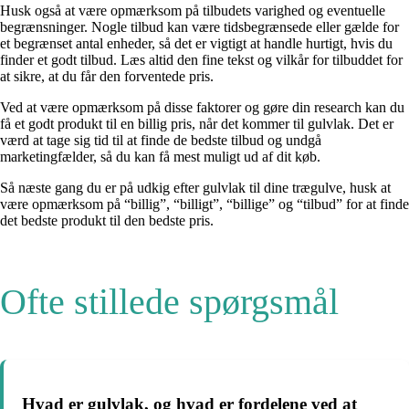
Husk også at være opmærksom på tilbudets varighed og eventuelle
begrænsninger. Nogle tilbud kan være tidsbegrænsede eller gælde for
et begrænset antal enheder, så det er vigtigt at handle hurtigt, hvis du
finder et godt tilbud. Læs altid den fine tekst og vilkår for tilbuddet for
at sikre, at du får den forventede pris.
Ved at være opmærksom på disse faktorer og gøre din research kan du
få et godt produkt til en billig pris, når det kommer til gulvlak. Det er
værd at tage sig tid til at finde de bedste tilbud og undgå
marketingfælder, så du kan få mest muligt ud af dit køb.
Så næste gang du er på udkig efter gulvlak til dine trægulve, husk at
være opmærksom på “billig”, “billigt”, “billige” og “tilbud” for at finde
det bedste produkt til den bedste pris.
Ofte stillede spørgsmål
Hvad er gulvlak, og hvad er fordelene ved at