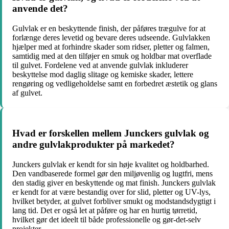
anvende det?
Gulvlak er en beskyttende finish, der påføres trægulve for at
forlænge deres levetid og bevare deres udseende. Gulvlakken
hjælper med at forhindre skader som ridser, pletter og falmen,
samtidig med at den tilføjer en smuk og holdbar mat overflade
til gulvet. Fordelene ved at anvende gulvlak inkluderer
beskyttelse mod daglig slitage og kemiske skader, lettere
rengøring og vedligeholdelse samt en forbedret æstetik og glans
af gulvet.
Hvad er forskellen mellem Junckers gulvlak og
andre gulvlakprodukter på markedet?
Junckers gulvlak er kendt for sin høje kvalitet og holdbarhed.
Den vandbaserede formel gør den miljøvenlig og lugtfri, mens
den stadig giver en beskyttende og mat finish. Junckers gulvlak
er kendt for at være bestandig over for slid, pletter og UV-lys,
hvilket betyder, at gulvet forbliver smukt og modstandsdygtigt i
lang tid. Det er også let at påføre og har en hurtig tørretid,
hvilket gør det ideelt til både professionelle og gør-det-selv
projekter.