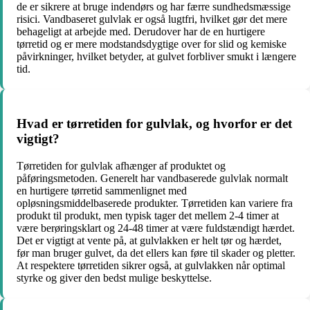
de er sikrere at bruge indendørs og har færre sundhedsmæssige
risici. Vandbaseret gulvlak er også lugtfri, hvilket gør det mere
behageligt at arbejde med. Derudover har de en hurtigere
tørretid og er mere modstandsdygtige over for slid og kemiske
påvirkninger, hvilket betyder, at gulvet forbliver smukt i længere
tid.
Hvad er tørretiden for gulvlak, og hvorfor er det
vigtigt?
Tørretiden for gulvlak afhænger af produktet og
påføringsmetoden. Generelt har vandbaserede gulvlak normalt
en hurtigere tørretid sammenlignet med
opløsningsmiddelbaserede produkter. Tørretiden kan variere fra
produkt til produkt, men typisk tager det mellem 2-4 timer at
være berøringsklart og 24-48 timer at være fuldstændigt hærdet.
Det er vigtigt at vente på, at gulvlakken er helt tør og hærdet,
før man bruger gulvet, da det ellers kan føre til skader og pletter.
At respektere tørretiden sikrer også, at gulvlakken når optimal
styrke og giver den bedst mulige beskyttelse.