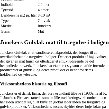
Indhold
2,5 liter
Tørretid
4 timer
Dækkeevne m2 pr. liter
8-10 m²
Type
Gulvlak
Mærke
Junckers
Glans
Mat
Junckers Gulvlak mat til trægulve i boligen
Junckers Gulvlak er et vandbaseret lakprodukt, der bruges til at
overfladebehandle trægulve i boliger. Det er et produkt af høj kvalitet,
der giver en mat finish og efterlader et smukt udseende på det
behandlede træværk. Junckers har etableret sig som en af de førende
producenter af gulvlak, og deres produkter er kendt for deres
holdbarhed og ydeevne.
Virksomhedens historie og filosofi
Junckers er et dansk firma, der blev grundlagt tilbage i 1930erne af K.
J. Juncker. Firmaet startede som en lille trælakeringsvirksomhed, men
har siden udvidet sig til at blive en global leder inden for trægulve og
gulvlakprodukter. Virksomhedens succes skyldes deres høje fokus på