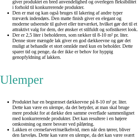
giver produktet en bred anvendelighed og overlegen fleksibilitet
i forhold til konkurrerende produkter.
Den er mat og kan også bruges til lakering af andre typer
træværk indendørs. Den matte finish giver en elegant og
moderne udseende til gulvet eller træværket, hvilket gør det til et
attraktivt valg for dem, der ønsker et stilfuldt og sofistikeret look.
Der er 2,5 liter i beholderen, som rækker til 8-10 m² pr. liter.
Denne store mængde lak giver en god dækkeevne og gør det
muligt at behandle et stort område med kun en beholder. Dette
sparer tid og penge, da der ikke er behov for hyppig
genopfyldning af lakken.
Ulemper
Produktet har en begrænset dækkeevne på 8-10 m² pr. liter.
Dette kan være en ulempe, da det betyder, at man skal bruge
mere produkt for at dække den samme overflade sammenlignet
med konkurrerende produkter. Det kan resultere i en højere
omkostning og mere besvær ved påføring.
Lakken er cremefarvet/mælkehvid, men når den tørrer, bliver
den farveløs. Dette kan være en ulempe, da det kan være svært