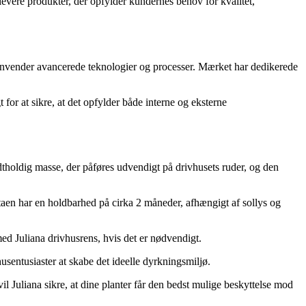
t levere produkter, der opfylder kundernes behov for kvalitet,
de anvender avancerede teknologier og processer. Mærket har dedikerede
for at sikre, at det opfylder både interne og eksterne
ridtholdig masse, der påføres udvendigt på drivhusets ruder, og den
staen har en holdbarhed på cirka 2 måneder, afhængigt af sollys og
med Juliana drivhusrens, hvis det er nødvendigt.
usentusiaster at skabe det ideelle dyrkningsmiljø.
vil Juliana sikre, at dine planter får den bedst mulige beskyttelse mod