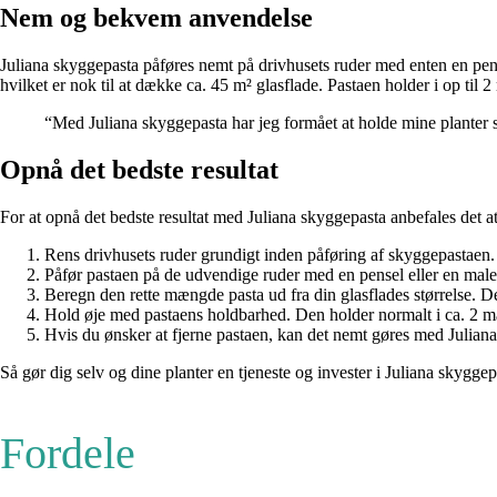
Nem og bekvem anvendelse
Juliana skyggepasta påføres nemt på drivhusets ruder med enten en pens
hvilket er nok til at dække ca. 45 m² glasflade. Pastaen holder i op t
“Med Juliana skyggepasta har jeg formået at holde mine planter s
Opnå det bedste resultat
For at opnå det bedste resultat med Juliana skyggepasta anbefales det at 
Rens drivhusets ruder grundigt inden påføring af skyggepastaen.
Påfør pastaen på de udvendige ruder med en pensel eller en maler
Beregn den rette mængde pasta ud fra din glasflades størrelse. Der
Hold øje med pastaens holdbarhed. Den holder normalt i ca. 2 
Hvis du ønsker at fjerne pastaen, kan det nemt gøres med Juliana
Så gør dig selv og dine planter en tjeneste og invester i Juliana skygge
Fordele