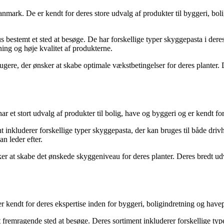
ark. De er kendt for deres store udvalg af produkter til byggeri, boli
s bestemt et sted at besøge. De har forskellige typer skyggepasta i deres
ng og høje kvalitet af produkterne.
gere, der ønsker at skabe optimale vækstbetingelser for deres planter. D
et stort udvalg af produkter til bolig, have og byggeri og er kendt for
nt inkluderer forskellige typer skyggepasta, der kan bruges til både dr
n leder efter.
sker at skabe det ønskede skyggeniveau for deres planter. Deres bredt u
dt for deres ekspertise inden for byggeri, boligindretning og haveprod
t fremragende sted at besøge. Deres sortiment inkluderer forskellige type