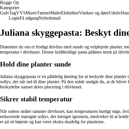
Bygge Op
Kategorier
Gulv
Tag
VVS
Murer
Tømrer
Maler
Elektriker
Vinduer og døre
Udeliv
Han
Login
Få adgang
Nyhedsmail
Juliana skyggepasta: Beskyt din
Drømmer du om et frodigt drivhus med sunde og velplejede planter, men
temperatur i drivhuset. Denne kridtholdige pasta påføres nemt på drivhus
Hold dine planter sunde
Juliana skyggepasta er en pålidelig løsning for at beskytte dine plante
sollys, der når ind til dine planter. På den måde undgår du, at de blive
beskyttelse uanset deres placering i drivhuset.
Sikrer stabil temperatur
Når solens stråler rammer drivhuset, kan temperaturen hurtigt stige, hv
reducerede mængde sollys, der trænger igennem, medvirker til at holde t
er på sit højeste og kan være ekstra skadelig for planterne.