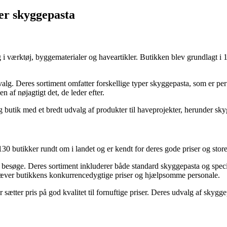
er skyggepasta
 i værktøj, byggematerialer og haveartikler. Butikken blev grundlagt i 1
lg. Deres sortiment omfatter forskellige typer skyggepasta, som er perfe
 af nøjagtigt det, de leder efter.
g butik med et bredt udvalg af produkter til haveprojekter, herunder sk
0 butikker rundt om i landet og er kendt for deres gode priser og store
esøge. Deres sortiment inkluderer både standard skyggepasta og specifik
hæver butikkens konkurrencedygtige priser og hjælpsomme personale.
tter pris på god kvalitet til fornuftige priser. Deres udvalg af skyggepas