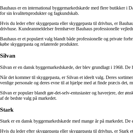
Bauhaus er en international byggemarkedskæde med flere butikker i Danm
for sin kvalitetsprodukter og fagkundskab.
Hvis du leder efter skyggepasta eller skyggepasta til drivhus, er Bauhau
drivhuse. Kundeanmeldelser fremhæver Bauhaus professionelle vejledni
Bauhaus er et populært valg blandt både professionelle og private forbru
købe skyggepasta og relaterede produkter.
Silvan
Silvan er en dansk byggemarkedskæde, der blev grundlagt i 1968. De har 
Når det kommer til skyggepasta, er Silvan et ideelt valg. Deres sortime
venlige personale og deres evne til at hjælpe med at finde præcis det, ma
Silvan er populær blandt gør-det-selv-entusiaster og haveejere, der øn
af de bedste valg på markedet.
Stark
Stark er en dansk byggemarkedskæde med mange år på markedet. De er ken
Hvis du leder efter skyggepasta eller skyggepasta til drivhus, er Stark e