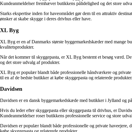
Kundeanmeldelser fremhæver butikkens pålidelighed og det store udval
Starks ekspertise inden for haveområdet gør dem til en attraktiv destina
ønsker at skabe skygge i deres drivhus eller have.
XL Byg
XL Byg er en af Danmarks største byggemarkedskæder med mange butikker
kvalitetsprodukter.
Når det kommer til skyggepasta, er XL Byg bestemt et besøg værd. De 
og det store udvalg af produkter.
XL Byg er populær blandt både professionelle håndværkere og private f
til en af ​​de bedste butikker at købe skyggepasta og relaterede produkter
Davidsen
Davidsen er en dansk byggemarkedskæde med butikker i Jylland og på Fyn.
Hvis du leder efter skyggepasta eller skyggepasta til drivhus, er David
Kundeanmeldelser roser butikkens professionelle service og store udva
Davidsen er populær blandt både professionelle og private haveejere, de
købe skyggepasta og relaterede produkter.