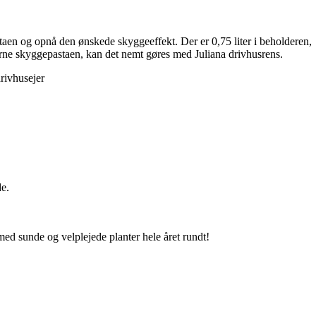
taen og opnå den ønskede skyggeeffekt. Der er 0,75 liter i beholderen,
jerne skyggepastaen, kan det nemt gøres med Juliana drivhusrens.
rivhusejer
de.
med sunde og velplejede planter hele året rundt!