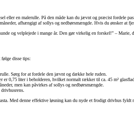
el eller en malerulle. På den måde kan du jævnt og præcist fordele pas
il 2 måneder, afhængigt af sollys og nedbørsmængde. Hvis du ønsker at f
unde og velplejede i mange år. Den gør virkelig en forskel!” – Marie, d
følge disse tips:
ulle. Sørg for at fordele den jævnt og dække hele ruden.
 er 0,75 liter i beholderen, hvilket normalt rækker til ca. 45 m² glasfla
måneder, men kan påvirkes af sollys og nedbørsmængde.
 drivhusrens.
pasta. Med denne effektive løsning kan du nyde et frodigt drivhus fyldt 