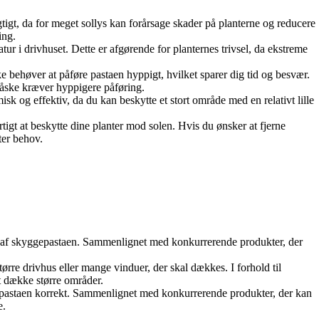
vigtigt, da for meget sollys kan forårsage skader på planterne og reducere
ing.
ur i drivhuset. Dette er afgørende for planternes trivsel, da ekstreme
 behøver at påføre pastaen hyppigt, hvilket sparer dig tid og besvær.
 måske kræver hyppigere påføring.
k og effektiv, da du kan beskytte et stort område med en relativt lille
tigt at beskytte dine planter mod solen. Hvis du ønsker at fjerne
ter behov.
 af skyggepastaen. Sammenlignet med konkurrerende produkter, der
ørre drivhus eller mange vinduer, der skal dækkes. I forhold til
t dække større områder.
ggepastaen korrekt. Sammenlignet med konkurrerende produkter, der kan
e.