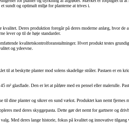
etingelser for planter og dyrkning af afgrøder. Mærket er forpligtet til a
t sundt og optimalt miljø for planterne at trives i.
øjeste kvalitet. Deres produktion foregår på deres moderne anlæg, hvor 
ne lever op til de høje standarder.
attende kvalitetskontrolforanstaltninger. Hvert produkt testes grundigt 
valitet og ydeevne.
et til at beskytte planter mod solens skadelige stråler. Pastaen er en k
45 m² glasflade. Den er let at påføre med en pensel eller malerulle. Pa
lse til dine planter og sikrer en sund vækst. Produktet kan nemt fjernes 
uppleres med deres skyggepasta. Dette gør det nemt for gartnere og drivh
e valg. Med deres lange historie, fokus på kvalitet og innovative tilgang 