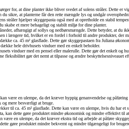
ørger for, at dine planter ikke bliver svedet af solens stråler. Dette er 
n du sikre, at planterne får den rette mængde lys og undgår overophedn
ns stråler hjælper skyggepasta også med at opretholde en stabil temperat
 skabe et mere behageligt og stabilt miljø for dine planter.
åneder, afhængigt af sollys og nedbørsmængde. Dette betyder, at du ikke
en i længere tid, hvilket er en fordel i forhold til andre produkter, der
dække ca. 45 m² glasflade. Dette gør skyggepastaen fra Juliana økonomis
dække hele drivhusets vinduer med en enkelt beholder.
sets vinduer med en pensel eller malerulle. Dette gør det enkelt og hur
fleksibilitet gør det nemt at tilpasse og ændre beskyttelsesniveauet ef
 kan være en ulempe, da det kræver hyppig genanvendelse og påføring
k og mere besværligt at bruge.
ker til ca. 45 m² glasflade. Dette kan være en ulempe, hvis du har et st
a, kan dette gøre produktet mindre økonomisk og mindre effektivt til a
kan være en ulempe, da det kræver ekstra tid og arbejde at påføre sky
 dette gøre produktet mindre bekvemt og mindre tilgængeligt for bruger