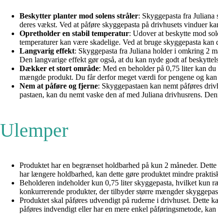
Beskytter planter mod solens stråler
: Skyggepasta fra Juliana s
deres vækst. Ved at påføre skyggepasta på drivhusets vinduer ka
Opretholder en stabil temperatur
: Udover at beskytte mod sole
temperaturer kan være skadelige. Ved at bruge skyggepasta kan du
Langvarig effekt
: Skyggepasta fra Juliana holder i omkring 2 m
Den langvarige effekt gør også, at du kan nyde godt af beskyttels
Dækker et stort område
: Med en beholder på 0,75 liter kan du 
mængde produkt. Du får derfor meget værdi for pengene og kan 
Nem at påføre og fjerne
: Skyggepastaen kan nemt påføres drivhu
pastaen, kan du nemt vaske den af med Juliana drivhusrens. Denne 
Ulemper
Produktet har en begrænset holdbarhed på kun 2 måneder. Dette
har længere holdbarhed, kan dette gøre produktet mindre praktis
Beholderen indeholder kun 0,75 liter skyggepasta, hvilket kun ræk
konkurrerende produkter, der tilbyder større mængder skyggepast
Produktet skal påføres udvendigt på ruderne i drivhuset. Dette 
påføres indvendigt eller har en mere enkel påføringsmetode, kan