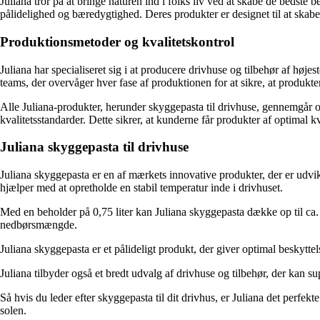
Juliana tror på at bringe naturen ind i folks liv ved at skabe de bedste b
pålidelighed og bæredygtighed. Deres produkter er designet til at skabe e
Produktionsmetoder og kvalitetskontrol
Juliana har specialiseret sig i at producere drivhuse og tilbehør af h
teams, der overvåger hver fase af produktionen for at sikre, at produkter
Alle Juliana-produkter, herunder skyggepasta til drivhuse, gennemgår omf
kvalitetsstandarder. Dette sikrer, at kunderne får produkter af optimal k
Juliana skyggepasta til drivhuse
Juliana skyggepasta er en af mærkets innovative produkter, der er udvikl
hjælper med at opretholde en stabil temperatur inde i drivhuset.
Med en beholder på 0,75 liter kan Juliana skyggepasta dække op til ca. 
nedbørsmængde.
Juliana skyggepasta er et pålideligt produkt, der giver optimal beskytte
Juliana tilbyder også et bredt udvalg af drivhuse og tilbehør, der kan s
Så hvis du leder efter skyggepasta til dit drivhus, er Juliana det perfekt
solen.