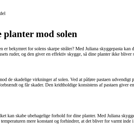
del
e planter mod solen
 er bekymret for solens skarpe stråler? Med Juliana skyggepasta kan du
ets ruder, og den giver en effektiv skygge, så dine planter ikke bliver s
r mod de skadelige virkninger af solen. Ved at påføre pastaen udvendigt
r forbrændt og får skader. Den kridtholdige konsistens af pastaen giver e
ilket kan skabe ubehagelige forhold for dine planter. Med Juliana skygg
emperaturen mere konstant og forhindrer, at det bliver for varmt inde i