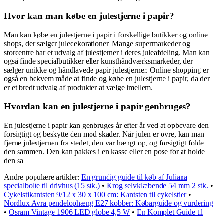
Hvor kan man købe en julestjerne i papir?
Man kan købe en julestjerne i papir i forskellige butikker og online
shops, der sælger juledekorationer. Mange supermarkeder og
storcentre har et udvalg af julestjerner i deres juleafdeling. Man kan
også finde specialbutikker eller kunsthåndværksmarkeder, der
sælger unikke og håndlavede papir julestjerner. Online shopping er
også en bekvem måde at finde og købe en julestjerne i papir, da der
er et bredt udvalg af produkter at vælge imellem.
Hvordan kan en julestjerne i papir genbruges?
En julestjerne i papir kan genbruges år efter år ved at opbevare den
forsigtigt og beskytte den mod skader. Når julen er ovre, kan man
fjerne julestjernen fra stedet, den var hængt op, og forsigtigt folde
den sammen. Den kan pakkes i en kasse eller en pose for at holde
den sa
Andre populære artikler:
En grundig guide til køb af Juliana
specialbolte til drivhus (15 stk.)
•
Krog selvklæbende 54 mm 2 stk.
•
Cykelstikantsten 9/12 x 30 x 100 cm: Kantsten til cykelstier
•
Nordlux Avra pendelophæng E27 kobber: Købarguide og vurdering
•
Osram Vintage 1906 LED globe 4,5 W
•
En Komplet Guide til