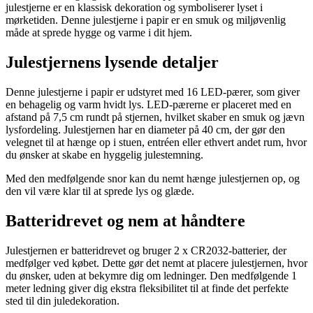
julestjerne er en klassisk dekoration og symboliserer lyset i
mørketiden. Denne julestjerne i papir er en smuk og miljøvenlig
måde at sprede hygge og varme i dit hjem.
Julestjernens lysende detaljer
Denne julestjerne i papir er udstyret med 16 LED-pærer, som giver
en behagelig og varm hvidt lys. LED-pærerne er placeret med en
afstand på 7,5 cm rundt på stjernen, hvilket skaber en smuk og jævn
lysfordeling. Julestjernen har en diameter på 40 cm, der gør den
velegnet til at hænge op i stuen, entréen eller ethvert andet rum, hvor
du ønsker at skabe en hyggelig julestemning.
Med den medfølgende snor kan du nemt hænge julestjernen op, og
den vil være klar til at sprede lys og glæde.
Batteridrevet og nem at håndtere
Julestjernen er batteridrevet og bruger 2 x CR2032-batterier, der
medfølger ved købet. Dette gør det nemt at placere julestjernen, hvor
du ønsker, uden at bekymre dig om ledninger. Den medfølgende 1
meter ledning giver dig ekstra fleksibilitet til at finde det perfekte
sted til din juledekoration.