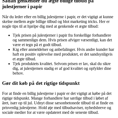
Sådan genkender du ægte billige tilbud på
julestjerner i papir
Når du leder efter en billig julestjerne i papir, er det vigtigt at kunne
skelne mellem ægte billige tilbud og blot marketing tricks. Her er
nogle tips til at hjælpe dig med at genkende et ægte tilbud:
Tjek prisen på julestjerner i papir fra forskellige forhandlere
og sammenlign dem. Hvis prisen afviger væsentligt, kan det
være et tegn på et godt tilbud.
Kig efter anmeldelser og anbefalinger. Hvis andre kunder har
haft en positiv oplevelse med produktet, er det sandsynligvis
et ægte tilbud.
Tjek produktets kvalitet. Selvom prisen er lav, skal du sikre
dig, at julestjernen stadig er af god kvalitet og opfylder dine
behov.
Gør dit køb på det rigtige tidspunkt
For at finde en billig julestjerne i papir er det vigtigt at købe på det
rigtige tidspunkt. Mange forhandlere har særlige tilbud i løbet af
året, især op til jul. Udnyt disse sæsonbetonede tilbud til at finde en
prisvenlig julestjerne. Hold øje med tilbudsaviser, nyhedsbreve og
sociale medier for at være opdateret med de seneste tilbud.