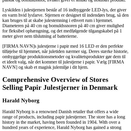
Lyskilden i julestjernen består af 16 indbyggede LED-lys, der giver
en varm hvid lysfarve. Stjernen er designet til indendørs brug, så den
kan bruges til at skabe julestemning i ethvert rum i hjemmet.
Diameteren på 40 cm og bomuldssnoren på 40 cm giver mulighed
for fleksibel ophængning, og det medfølgende tilgangskabel på 1
meter giver nem tilslutning af batterierne.
[FIRMA NAVN]s julestjerne i papir med 16 LED er den perfekte
tilføjelse til hjemmet, når juletiden nærmer sig. Deres stærke historie,
omhyggelige produktionsmetoder og kvalitetsprodukter gør dem til
et ideelt valg, når det kommer til julestjerne i papir. Vælg [FIRMA
NAVN] og skab et magisk julemiljø i dit hjem.
Comprehensive Overview of Stores
Selling Papir Julestjerner in Denmark
Harald Nyborg
Harald Nyborg is a renowned Danish retailer that offers a wide
range of products, including papir julestjerner. The store has a long
history in the market, having been founded in 1904. With over a
hundred years of experience, Harald Nyborg has gained a strong