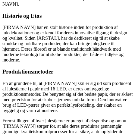
NAVN].
Historie og Etos
[FIRMA NAVN] har en stolt historie inden for produktion af
juledekorationer og er kendt for deres innovative tilgang til design
og kvalitet. Siden [ÅRSTAL], har de dedikeret sig til at skabe
smukke og holdbare produkter, der kan bringe juleglæde til
hjemmet. Deres filosofi er at blande traditionelt håndværk med
moderne teknologi for at skabe produkter, der både er tidløse og
moderne.
Produktionsmetoder
En af grundene til, at [FIRMA NAVN] skiller sig ud som producent
af julestjerne i papir med 16 LED, er deres omhyggelige
produktionsmetoder. De benytter sig af det bedste papir, der er skåret
med præcision for at skabe stjernens unikke form. Den innovative
brug af LED-pærer giver en perfekt lysfordeling, der skaber en
hyggelig og varm atmosfære.
Fremstillingen af hver julestjerne er præget af ekspertise og omhu.
[FIRMA NAVN] sørger for, at alle deres produkter gennemgår
grundige kvalitetskontrolprocesser for at sikre, at de opfylder de