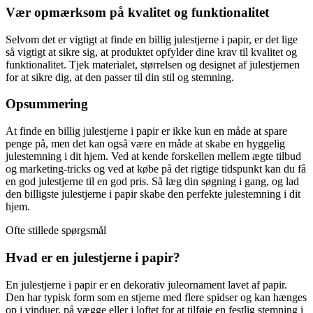
Vær opmærksom på kvalitet og funktionalitet
Selvom det er vigtigt at finde en billig julestjerne i papir, er det lige
så vigtigt at sikre sig, at produktet opfylder dine krav til kvalitet og
funktionalitet. Tjek materialet, størrelsen og designet af julestjernen
for at sikre dig, at den passer til din stil og stemning.
Opsummering
At finde en billig julestjerne i papir er ikke kun en måde at spare
penge på, men det kan også være en måde at skabe en hyggelig
julestemning i dit hjem. Ved at kende forskellen mellem ægte tilbud
og marketing-tricks og ved at købe på det rigtige tidspunkt kan du få
en god julestjerne til en god pris. Så læg din søgning i gang, og lad
den billigste julestjerne i papir skabe den perfekte julestemning i dit
hjem.
Ofte stillede spørgsmål
Hvad er en julestjerne i papir?
En julestjerne i papir er en dekorativ juleornament lavet af papir.
Den har typisk form som en stjerne med flere spidser og kan hænges
op i vinduer, på vægge eller i loftet for at tilføje en festlig stemning i