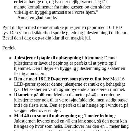
er let at hænge op, og lyset er dejligt varmt. Jeg får
mange komplimenter fra mine gæster, og den skaber
virkelig en hyggelig atmosfære i vores hjem.”
– Anna, en glad kunde.
Pynt dit hjem med denne smukke julestjerne i papir med 16 LED-
lys. Den vil med sikkerhed sprede glæde og julestemning i dit hjem.
Bestil den i dag og gør dig klar til en magisk jul.
Fordele
Julestjerne i papir til ophængning i hjemmet
: Denne
julestjerne er lavet af papir og er perfekt til at pynte op i
hjemmet. Den tilføjer en hyggelig julestemning og skaber en
festlig atmosfære.
Den er med 16 LED-pærer, som giver et fint lys
: Med 16
LED-pærer spreder denne julestjerne et smukt og behageligt
lys. Det skaber en varm og indbydende atmosfære i rummet.
Diameter på 40 cm
: Med en diameter på 40 cm er denne
julestjerne stor nok til at være iøjnefaldende, men stadig passe
ind i de fleste rum. Den er perfekt til at hænge op i vinduet, på
væggen eller over en dør.
Med 40 cm snor til ophængning og 1 meter ledning
:
Julestjernen leveres med en 40 cm lang snor, så den nemt kan
hænges op hvor som helst. Derudover har den en 1 meter lang