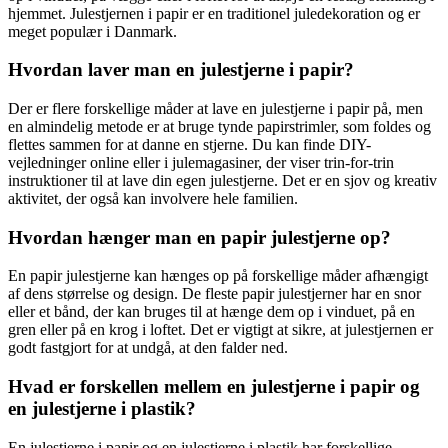
hjemmet. Julestjernen i papir er en traditionel juledekoration og er
meget populær i Danmark.
Hvordan laver man en julestjerne i papir?
Der er flere forskellige måder at lave en julestjerne i papir på, men
en almindelig metode er at bruge tynde papirstrimler, som foldes og
flettes sammen for at danne en stjerne. Du kan finde DIY-
vejledninger online eller i julemagasiner, der viser trin-for-trin
instruktioner til at lave din egen julestjerne. Det er en sjov og kreativ
aktivitet, der også kan involvere hele familien.
Hvordan hænger man en papir julestjerne op?
En papir julestjerne kan hænges op på forskellige måder afhængigt
af dens størrelse og design. De fleste papir julestjerner har en snor
eller et bånd, der kan bruges til at hænge dem op i vinduet, på en
gren eller på en krog i loftet. Det er vigtigt at sikre, at julestjernen er
godt fastgjort for at undgå, at den falder ned.
Hvad er forskellen mellem en julestjerne i papir og
en julestjerne i plastik?
En julestjerne i papir og en julestjerne i plastik har forskellige