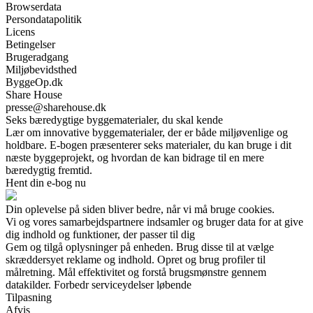
Browserdata
Persondatapolitik
Licens
Betingelser
Brugeradgang
Miljøbevidsthed
ByggeOp.dk
Share House
presse@sharehouse.dk
Seks bæredygtige byggematerialer, du skal kende
Lær om innovative byggematerialer, der er både miljøvenlige og
holdbare. E-bogen præsenterer seks materialer, du kan bruge i dit
næste byggeprojekt, og hvordan de kan bidrage til en mere
bæredygtig fremtid.
Hent din e-bog nu
Din oplevelse på siden bliver bedre, når vi må bruge cookies.
Vi og vores samarbejdspartnere indsamler og bruger data for at give
dig indhold og funktioner, der passer til dig
Gem og tilgå oplysninger på enheden. Brug disse til at vælge
skræddersyet reklame og indhold. Opret og brug profiler til
målretning. Mål effektivitet og forstå brugsmønstre gennem
datakilder. Forbedr serviceydelser løbende
Tilpasning
Afvis