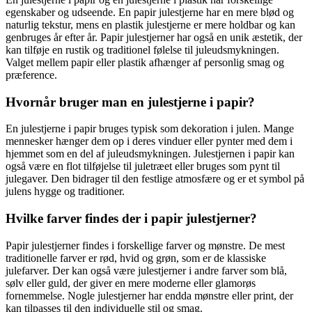
egenskaber og udseende. En papir julestjerne har en mere blød og
naturlig tekstur, mens en plastik julestjerne er mere holdbar og kan
genbruges år efter år. Papir julestjerner har også en unik æstetik, der
kan tilføje en rustik og traditionel følelse til juleudsmykningen.
Valget mellem papir eller plastik afhænger af personlig smag og
præference.
Hvornår bruger man en julestjerne i papir?
En julestjerne i papir bruges typisk som dekoration i julen. Mange
mennesker hænger dem op i deres vinduer eller pynter med dem i
hjemmet som en del af juleudsmykningen. Julestjernen i papir kan
også være en flot tilføjelse til juletræet eller bruges som pynt til
julegaver. Den bidrager til den festlige atmosfære og er et symbol på
julens hygge og traditioner.
Hvilke farver findes der i papir julestjerner?
Papir julestjerner findes i forskellige farver og mønstre. De mest
traditionelle farver er rød, hvid og grøn, som er de klassiske
julefarver. Der kan også være julestjerner i andre farver som blå,
sølv eller guld, der giver en mere moderne eller glamorøs
fornemmelse. Nogle julestjerner har endda mønstre eller print, der
kan tilpasses til den individuelle stil og smag.