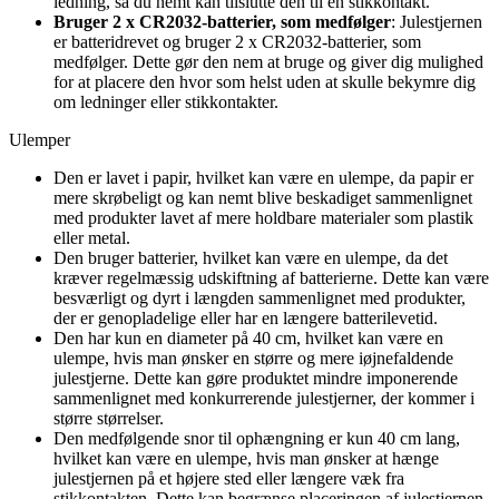
ledning, så du nemt kan tilslutte den til en stikkontakt.
Bruger 2 x CR2032-batterier, som medfølger
: Julestjernen
er batteridrevet og bruger 2 x CR2032-batterier, som
medfølger. Dette gør den nem at bruge og giver dig mulighed
for at placere den hvor som helst uden at skulle bekymre dig
om ledninger eller stikkontakter.
Ulemper
Den er lavet i papir, hvilket kan være en ulempe, da papir er
mere skrøbeligt og kan nemt blive beskadiget sammenlignet
med produkter lavet af mere holdbare materialer som plastik
eller metal.
Den bruger batterier, hvilket kan være en ulempe, da det
kræver regelmæssig udskiftning af batterierne. Dette kan være
besværligt og dyrt i længden sammenlignet med produkter,
der er genopladelige eller har en længere batterilevetid.
Den har kun en diameter på 40 cm, hvilket kan være en
ulempe, hvis man ønsker en større og mere iøjnefaldende
julestjerne. Dette kan gøre produktet mindre imponerende
sammenlignet med konkurrerende julestjerner, der kommer i
større størrelser.
Den medfølgende snor til ophængning er kun 40 cm lang,
hvilket kan være en ulempe, hvis man ønsker at hænge
julestjernen på et højere sted eller længere væk fra
stikkontakten. Dette kan begrænse placeringen af julestjernen