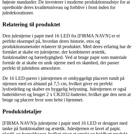
højeste standarder. De investerer i moderne produktionsudstyr for at
opretholde deres kvalitetsniveau og forblive i front inden for
juledekorationer.
Relatering til produktet
Den julestjerne i papir med 16 LED fra [FIRMA NAVN] er et
perfekt eksempel på, hvordan deres historie, etos og
produktionsmetoder relaterer til produktet. Med deres erfaring har de
formået at skabe en julestjerne, der kombinerer æstetik,
funktionalitet og bæredygtighed. Ved at bruge papir som materiale
formår de at skabe en unik stjerne med en skønhed, der passer
perfekt til juletidens atmosfære.
De 16 LED-pærer i julestjernen er omhyggeligt placeret rundt på
stjernen med en afstand på 7,5 cm, hvilket giver en perfekt
lysfordeling og skaber en hyggelig belysning. Julestjernen er også
batteridrevet og bruger 2 x CR2032-batterier, hvilket gør den nem at
bruge og placere hvor som helst i hjemmet.
Produktdetaljer
[FIRMA NAVN]s julestjerne i papir med 16 LED er designet med
tanke på funktionalitet og æstetik. Julestjernen er lavet af papir,
plastik og bomuldssnor, hvilket giver et smukt og holdbart produkt.