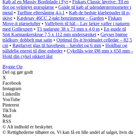
Køb af en Massiv Bordplade i Fyr
•
Fiskars Classic løvrive: Til en
flot og velplejet græsplæne
•
Guide til køb af udendørstermometer i
metal
•
Turfline eftersåning 4-i-1
•
Køb de bedste klæbepuder til p-
skive
•
Kædesav 46CC 2-takt benzinmotor – Garden
•
Fiskars
Move-it plænelufter
•
Vaffeljern til bål – Lav lækre vafler i naturen
med Grillexpert
•
T1 taglægte 38 x 73 mm x 4,0 m
•
En guide til
Spit Karmankerskrue 7,5 x 112 mm undersænket
•
Geyser hjørne
trådkurv dobbelt mat satin
•
Optimal fix-it hvidmalet celledør – 82,5
cm
•
Røgfarvet glas til havehegn – hærdet og 6 mm
•
Holdbar og
pålidelig energi til dine enheder
•
Cykellås wire Ø8 mm x 650 mm –
Hold din cykel sikkert låst
Bygge Op
Del og gør godt
X
Facebook
Instagram
LinkedIn
YouTube
Pinterest
TikTok
Mail
RSS
© Alt indhold er beskyttet.
© Rettighederne tilhører os. Vi kan få en lille andel af salget, hvis du