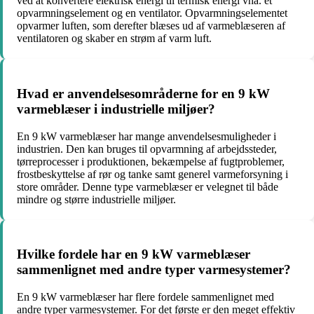
ved at konvertere elektrisk energi til termisk energi vha. et
opvarmningselement og en ventilator. Opvarmningselementet
opvarmer luften, som derefter blæses ud af varmeblæseren af
ventilatoren og skaber en strøm af varm luft.
Hvad er anvendelsesområderne for en 9 kW
varmeblæser i industrielle miljøer?
En 9 kW varmeblæser har mange anvendelsesmuligheder i
industrien. Den kan bruges til opvarmning af arbejdssteder,
tørreprocesser i produktionen, bekæmpelse af fugtproblemer,
frostbeskyttelse af rør og tanke samt generel varmeforsyning i
store områder. Denne type varmeblæser er velegnet til både
mindre og større industrielle miljøer.
Hvilke fordele har en 9 kW varmeblæser
sammenlignet med andre typer varmesystemer?
En 9 kW varmeblæser har flere fordele sammenlignet med
andre typer varmesystemer. For det første er den meget effektiv