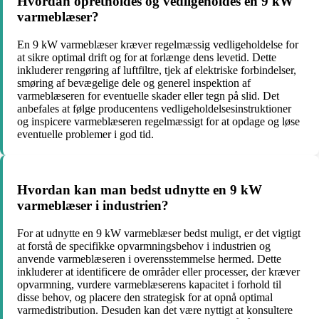
Hvordan opretholdes og vedligeholdes en 9 kW
varmeblæser?
En 9 kW varmeblæser kræver regelmæssig vedligeholdelse for
at sikre optimal drift og for at forlænge dens levetid. Dette
inkluderer rengøring af luftfiltre, tjek af elektriske forbindelser,
smøring af bevægelige dele og generel inspektion af
varmeblæseren for eventuelle skader eller tegn på slid. Det
anbefales at følge producentens vedligeholdelsesinstruktioner
og inspicere varmeblæseren regelmæssigt for at opdage og løse
eventuelle problemer i god tid.
Hvordan kan man bedst udnytte en 9 kW
varmeblæser i industrien?
For at udnytte en 9 kW varmeblæser bedst muligt, er det vigtigt
at forstå de specifikke opvarmningsbehov i industrien og
anvende varmeblæseren i overensstemmelse hermed. Dette
inkluderer at identificere de områder eller processer, der kræver
opvarmning, vurdere varmeblæserens kapacitet i forhold til
disse behov, og placere den strategisk for at opnå optimal
varmedistribution. Desuden kan det være nyttigt at konsultere