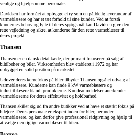
venlige og hjælpsomme personale.
Davidsen har formået at opbygge et ry som en pålidelig leverandør af
varmeblæsere og har et tæt forhold til sine kunder. Ved at forstå
kundernes behov og lytte til deres spørgsmål kan Davidsen give den
rette vejledning og sikre, at kunderne får den rette varmeblæser til
deres projekt.
Thansen
Thansen er en dansk detailkæde, der primært fokuserer på salg af
biltilbehør og biler. Virksomheden blev etableret i 1972 og har
opbygget en solid position på markedet.
Udover deres kernefokus på biler tilbyder Thansen også et udvalg af
varmeblæsere. Kunderne kan finde 9 kW varmeblæsere og
industriblæsere blandt produkterne. Kundeanmeldelser anerkender
varmeblæserne for deres effektivitet og holdbarhed.
Thansen skiller sig ud fra andre butikker ved at have et stærkt fokus på
bilejere. Deres personale er ekspert inden for biler, herunder
varmeblæsere, og kan derfor give professionel rådgivning og hjælp til
at vælge den rigtige varmeblæser til bilen.
Bygma