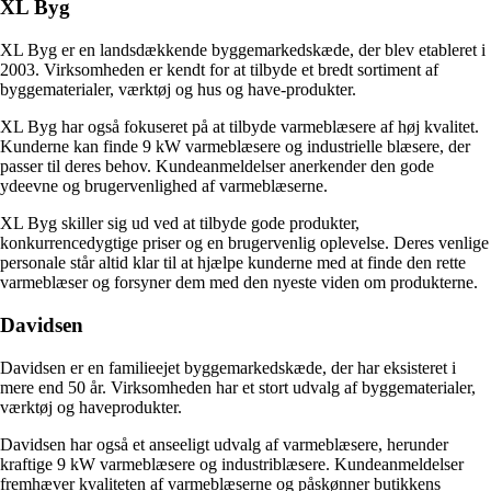
XL Byg
XL Byg er en landsdækkende byggemarkedskæde, der blev etableret i
2003. Virksomheden er kendt for at tilbyde et bredt sortiment af
byggematerialer, værktøj og hus og have-produkter.
XL Byg har også fokuseret på at tilbyde varmeblæsere af høj kvalitet.
Kunderne kan finde 9 kW varmeblæsere og industrielle blæsere, der
passer til deres behov. Kundeanmeldelser anerkender den gode
ydeevne og brugervenlighed af varmeblæserne.
XL Byg skiller sig ud ved at tilbyde gode produkter,
konkurrencedygtige priser og en brugervenlig oplevelse. Deres venlige
personale står altid klar til at hjælpe kunderne med at finde den rette
varmeblæser og forsyner dem med den nyeste viden om produkterne.
Davidsen
Davidsen er en familieejet byggemarkedskæde, der har eksisteret i
mere end 50 år. Virksomheden har et stort udvalg af byggematerialer,
værktøj og haveprodukter.
Davidsen har også et anseeligt udvalg af varmeblæsere, herunder
kraftige 9 kW varmeblæsere og industriblæsere. Kundeanmeldelser
fremhæver kvaliteten af varmeblæserne og påskønner butikkens