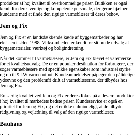
produkter af høj kvalitet til overkommelige priser. Butikken er også
kendt for deres venlige og kompetente personale, der gerne hjælper
kunderne med at finde den rigtige varmeblæser til deres behov.
Jem og Fix
Jem og Fix er en landsdækkende kæde af byggemarkeder og har
eksisteret siden 1988. Virksomheden er kendt for sit brede udvalg af
byggematerialer, værktøj og boligindretning.
Når det kommer til varmeblæsere, er Jem og Fix blevet et varemærke
for et kvalitetsudvalg. De er en populær destination for forbrugere, der
søger varmeblæsere med specifikke egenskaber som industriel styrke
og op til 9 kW varmeoutput. Kundeanmeldelser påpeger den pålidelige
ydeevne og den problemfri drift af varmeblæserne, der tilbydes hos
Jem og Fix.
En særlig kvalitet ved Jem og Fix er deres fokus på at levere produkter
i høj kvalitet til markedets bedste priser. Kundeservice er også en
prioritet for Jem og Fix, og det er ikke ualmindeligt, at de tilbyder
rådgivning og vejledning til valg af den rigtige varmeblæser.
Bauhaus