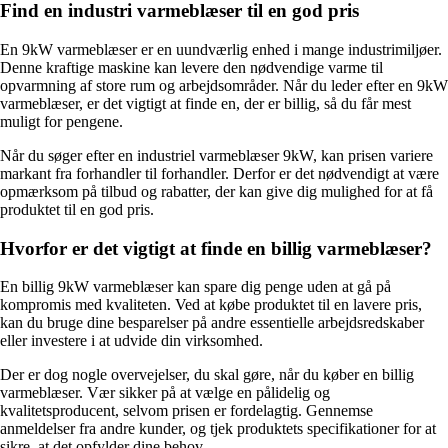
Find en industri varmeblæser til en god pris
En 9kW varmeblæser er en uundværlig enhed i mange industrimiljøer.
Denne kraftige maskine kan levere den nødvendige varme til
opvarmning af store rum og arbejdsområder. Når du leder efter en 9kW
varmeblæser, er det vigtigt at finde en, der er billig, så du får mest
muligt for pengene.
Når du søger efter en industriel varmeblæser 9kW, kan prisen variere
markant fra forhandler til forhandler. Derfor er det nødvendigt at være
opmærksom på tilbud og rabatter, der kan give dig mulighed for at få
produktet til en god pris.
Hvorfor er det vigtigt at finde en billig varmeblæser?
En billig 9kW varmeblæser kan spare dig penge uden at gå på
kompromis med kvaliteten. Ved at købe produktet til en lavere pris,
kan du bruge dine besparelser på andre essentielle arbejdsredskaber
eller investere i at udvide din virksomhed.
Der er dog nogle overvejelser, du skal gøre, når du køber en billig
varmeblæser. Vær sikker på at vælge en pålidelig og
kvalitetsproducent, selvom prisen er fordelagtig. Gennemse
anmeldelser fra andre kunder, og tjek produktets specifikationer for at
sikre, at det opfylder dine behov.