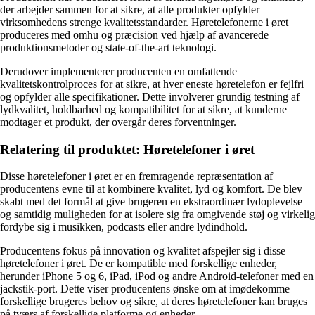
der arbejder sammen for at sikre, at alle produkter opfylder
virksomhedens strenge kvalitetsstandarder. Høretelefonerne i øret
produceres med omhu og præcision ved hjælp af avancerede
produktionsmetoder og state-of-the-art teknologi.
Derudover implementerer producenten en omfattende
kvalitetskontrolproces for at sikre, at hver eneste høretelefon er fejlfri
og opfylder alle specifikationer. Dette involverer grundig testning af
lydkvalitet, holdbarhed og kompatibilitet for at sikre, at kunderne
modtager et produkt, der overgår deres forventninger.
Relatering til produktet: Høretelefoner i øret
Disse høretelefoner i øret er en fremragende repræsentation af
producentens evne til at kombinere kvalitet, lyd og komfort. De blev
skabt med det formål at give brugeren en ekstraordinær lydoplevelse
og samtidig muligheden for at isolere sig fra omgivende støj og virkelig
fordybe sig i musikken, podcasts eller andre lydindhold.
Producentens fokus på innovation og kvalitet afspejler sig i disse
høretelefoner i øret. De er kompatible med forskellige enheder,
herunder iPhone 5 og 6, iPad, iPod og andre Android-telefoner med en
jackstik-port. Dette viser producentens ønske om at imødekomme
forskellige brugeres behov og sikre, at deres høretelefoner kan bruges
på tværs af forskellige platforme og enheder.