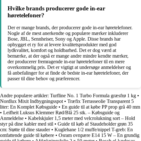
Hvilke brands producerer gode in-ear
høretelefoner?
Der er mange brands, der producerer gode in-ear høretelefoner.
Nogle af de mest anerkendte og populære mærker inkluderer
Bose, JBL, Sennheiser, Sony og Apple. Disse brands har
opbygget et ry for at levere kvalitetsprodukter med god
lydkvalitet, komfort og holdbarhed. Det er dog værd at
bemærke, at der også er mange andre mindre kendte mærker,
der producerer fremragende in-ear høretelefoner til en mere
overkommelig pris. Det er vigtigt at undersøge anmeldelser og
få anbefalinger for at finde de bedste in-ear høretelefoner, der
passer til dine behov og præferencer.
Andre populære artikler:
Turfline No. 1 Turbo Formula græsfrø 1 kg
•
Nordlux Mixit Indbygningsspot
•
Træfix Terrasseolie Transparent 5
liter: En Komplet Købsguide
•
En guide til at købe PP prop grå 40 mm
•
Leifheit Luksus Klemmer Rød/Blå 25 stk. – Købsguide og
Anmeldelse
•
Kabelskjuler 1,5 meter med velcrolukning sort – Hold
styr på dine kabler med stil
•
Guide til køb af Staudeholder grøn 35
cm: Støtte til dine stauder
•
Kuglehane 1/2 muffe/nippel T-greb: En
omfattende guide til købere
•
Osram ovnpære E14 15 W – En grundig
guide til købere
•
Afdækningsfolie 2 x 50 meter
•
Bosch el-kædesav