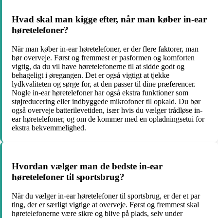
Hvad skal man kigge efter, når man køber in-ear
høretelefoner?
Når man køber in-ear høretelefoner, er der flere faktorer, man
bør overveje. Først og fremmest er pasformen og komforten
vigtig, da du vil have høretelefonerne til at sidde godt og
behageligt i øregangen. Det er også vigtigt at tjekke
lydkvaliteten og sørge for, at den passer til dine præferencer.
Nogle in-ear høretelefoner har også ekstra funktioner som
støjreducering eller indbyggede mikrofoner til opkald. Du bør
også overveje batterilevetiden, især hvis du vælger trådløse in-
ear høretelefoner, og om de kommer med en opladningsetui for
ekstra bekvemmelighed.
Hvordan vælger man de bedste in-ear
høretelefoner til sportsbrug?
Når du vælger in-ear høretelefoner til sportsbrug, er der et par
ting, der er særligt vigtige at overveje. Først og fremmest skal
høretelefonerne være sikre og blive på plads, selv under