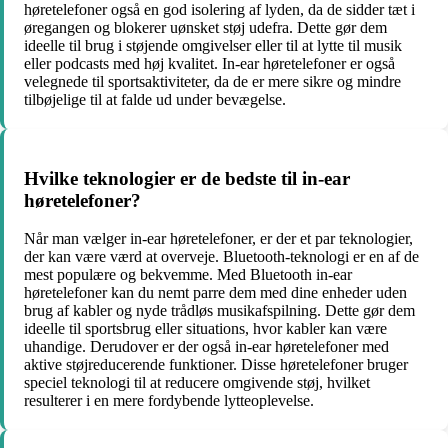
høretelefoner også en god isolering af lyden, da de sidder tæt i
øregangen og blokerer uønsket støj udefra. Dette gør dem
ideelle til brug i støjende omgivelser eller til at lytte til musik
eller podcasts med høj kvalitet. In-ear høretelefoner er også
velegnede til sportsaktiviteter, da de er mere sikre og mindre
tilbøjelige til at falde ud under bevægelse.
Hvilke teknologier er de bedste til in-ear
høretelefoner?
Når man vælger in-ear høretelefoner, er der et par teknologier,
der kan være værd at overveje. Bluetooth-teknologi er en af de
mest populære og bekvemme. Med Bluetooth in-ear
høretelefoner kan du nemt parre dem med dine enheder uden
brug af kabler og nyde trådløs musikafspilning. Dette gør dem
ideelle til sportsbrug eller situations, hvor kabler kan være
uhandige. Derudover er der også in-ear høretelefoner med
aktive støjreducerende funktioner. Disse høretelefoner bruger
speciel teknologi til at reducere omgivende støj, hvilket
resulterer i en mere fordybende lytteoplevelse.