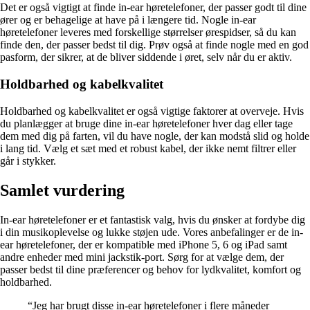
Det er også vigtigt at finde in-ear høretelefoner, der passer godt til dine
ører og er behagelige at have på i længere tid. Nogle in-ear
høretelefoner leveres med forskellige størrelser ørespidser, så du kan
finde den, der passer bedst til dig. Prøv også at finde nogle med en god
pasform, der sikrer, at de bliver siddende i øret, selv når du er aktiv.
Holdbarhed og kabelkvalitet
Holdbarhed og kabelkvalitet er også vigtige faktorer at overveje. Hvis
du planlægger at bruge dine in-ear høretelefoner hver dag eller tage
dem med dig på farten, vil du have nogle, der kan modstå slid og holde
i lang tid. Vælg et sæt med et robust kabel, der ikke nemt filtrer eller
går i stykker.
Samlet vurdering
In-ear høretelefoner er et fantastisk valg, hvis du ønsker at fordybe dig
i din musikoplevelse og lukke støjen ude. Vores anbefalinger er de in-
ear høretelefoner, der er kompatible med iPhone 5, 6 og iPad samt
andre enheder med mini jackstik-port. Sørg for at vælge dem, der
passer bedst til dine præferencer og behov for lydkvalitet, komfort og
holdbarhed.
“Jeg har brugt disse in-ear høretelefoner i flere måneder