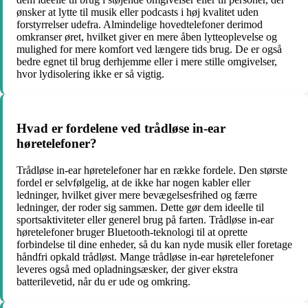
ønsker at lytte til musik eller podcasts i høj kvalitet uden
forstyrrelser udefra. Almindelige hovedtelefoner derimod
omkranser øret, hvilket giver en mere åben lytteoplevelse og
mulighed for mere komfort ved længere tids brug. De er også
bedre egnet til brug derhjemme eller i mere stille omgivelser,
hvor lydisolering ikke er så vigtig.
Hvad er fordelene ved trådløse in-ear
høretelefoner?
Trådløse in-ear høretelefoner har en række fordele. Den største
fordel er selvfølgelig, at de ikke har nogen kabler eller
ledninger, hvilket giver mere bevægelsesfrihed og færre
ledninger, der roder sig sammen. Dette gør dem ideelle til
sportsaktiviteter eller generel brug på farten. Trådløse in-ear
høretelefoner bruger Bluetooth-teknologi til at oprette
forbindelse til dine enheder, så du kan nyde musik eller foretage
håndfri opkald trådløst. Mange trådløse in-ear høretelefoner
leveres også med opladningsæsker, der giver ekstra
batterilevetid, når du er ude og omkring.