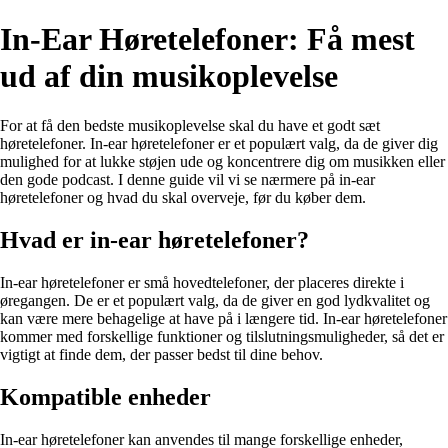
In-Ear Høretelefoner: Få mest
ud af din musikoplevelse
For at få den bedste musikoplevelse skal du have et godt sæt
høretelefoner. In-ear høretelefoner er et populært valg, da de giver dig
mulighed for at lukke støjen ude og koncentrere dig om musikken eller
den gode podcast. I denne guide vil vi se nærmere på in-ear
høretelefoner og hvad du skal overveje, før du køber dem.
Hvad er in-ear høretelefoner?
In-ear høretelefoner er små hovedtelefoner, der placeres direkte i
øregangen. De er et populært valg, da de giver en god lydkvalitet og
kan være mere behagelige at have på i længere tid. In-ear høretelefoner
kommer med forskellige funktioner og tilslutningsmuligheder, så det er
vigtigt at finde dem, der passer bedst til dine behov.
Kompatible enheder
In-ear høretelefoner kan anvendes til mange forskellige enheder,