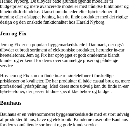
Harald Nyborg. De tilbyder både grundlæggende modeller til
budgetpriser og mere avancerede modeller med trådløse funktioner og
bluetooth-forbindelse. Uanset om du leder efter høretelefoner til
træning eller afslappet lytning, kan du finde produkter med det rigtige
design og den ønskede funktionalitet hos Harald Nyborg.
Jem og Fix
Jem og Fix er en populær byggemarkedskæde i Danmark, der også
tilbyder et bredt sortiment af elektroniske produkter, herunder in-ear
høretelefoner. Jem og Fix har opbygget et godt omdømme blandt
kunder og er kendt for deres overkommelige priser og pålidelige
service.
Hos Jem og Fix kan du finde in-ear høretelefoner i forskellige
prisklasser og kvaliteter. De har produkter til både casual brug og mere
professionel lydafspilning. Med deres store udvalg kan du finde in-ear
høretelefoner, der passer til dine specifikke behov og budget.
Bauhaus
Bauhaus er en velrenommeret byggemarkedskæde med et stort udvalg
af produkter til hus, have og elektronik. Kunderne roser ofte Bauhaus
for deres omfattende sortiment og gode kundeservice.