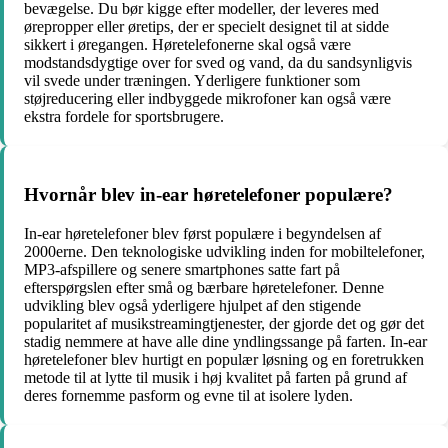
bevægelse. Du bør kigge efter modeller, der leveres med
ørepropper eller øretips, der er specielt designet til at sidde
sikkert i øregangen. Høretelefonerne skal også være
modstandsdygtige over for sved og vand, da du sandsynligvis
vil svede under træningen. Yderligere funktioner som
støjreducering eller indbyggede mikrofoner kan også være
ekstra fordele for sportsbrugere.
Hvornår blev in-ear høretelefoner populære?
In-ear høretelefoner blev først populære i begyndelsen af ​​
2000erne. Den teknologiske udvikling inden for mobiltelefoner,
MP3-afspillere og senere smartphones satte fart på
efterspørgslen efter små og bærbare høretelefoner. Denne
udvikling blev også yderligere hjulpet af den stigende
popularitet af musikstreamingtjenester, der gjorde det og gør det
stadig nemmere at have alle dine yndlingssange på farten. In-ear
høretelefoner blev hurtigt en populær løsning og en foretrukken
metode til at lytte til musik i høj kvalitet på farten på grund af
deres fornemme pasform og evne til at isolere lyden.