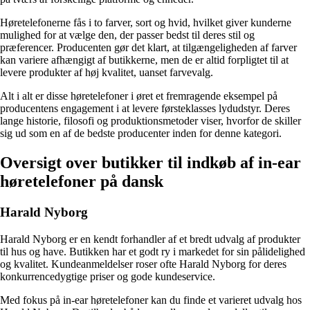
Høretelefonerne fås i to farver, sort og hvid, hvilket giver kunderne
mulighed for at vælge den, der passer bedst til deres stil og
præferencer. Producenten gør det klart, at tilgængeligheden af ​​farver
kan variere afhængigt af butikkerne, men de er altid forpligtet til at
levere produkter af høj kvalitet, uanset farvevalg.
Alt i alt er disse høretelefoner i øret et fremragende eksempel på
producentens engagement i at levere førsteklasses lydudstyr. Deres
lange historie, filosofi og produktionsmetoder viser, hvorfor de skiller
sig ud som en af de bedste producenter inden for denne kategori.
Oversigt over butikker til indkøb af in-ear
høretelefoner på dansk
Harald Nyborg
Harald Nyborg er en kendt forhandler af et bredt udvalg af produkter
til hus og have. Butikken har et godt ry i markedet for sin pålidelighed
og kvalitet. Kundeanmeldelser roser ofte Harald Nyborg for deres
konkurrencedygtige priser og gode kundeservice.
Med fokus på in-ear høretelefoner kan du finde et varieret udvalg hos