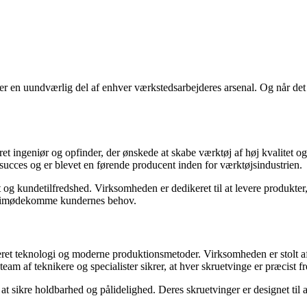
r en uundværlig del af enhver værkstedsarbejderes arsenal. Og når det 
ret ingeniør og opfinder, der ønskede at skabe værktøj af høj kvalitet og
 succes og er blevet en førende producent inden for værktøjsindustrien.
t og kundetilfredshed. Virksomheden er dedikeret til at levere produkter,
 og imødekomme kundernes behov.
ceret teknologi og moderne produktionsmetoder. Virksomheden er stolt af d
team af teknikere og specialister sikrer, at hver skruetvinge er præcist f
r at sikre holdbarhed og pålidelighed. Deres skruetvinger er designet ti