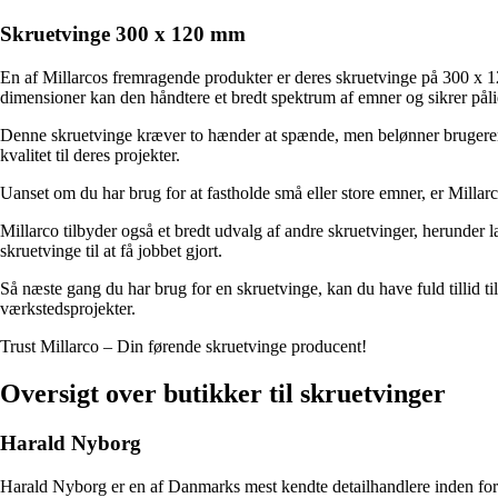
Skruetvinge 300 x 120 mm
En af Millarcos fremragende produkter er deres skruetvinge på 300 x 12
dimensioner kan den håndtere et bredt spektrum af emner og sikrer pålid
Denne skruetvinge kræver to hænder at spænde, men belønner brugeren m
kvalitet til deres projekter.
Uanset om du har brug for at fastholde små eller store emner, er Millar
Millarco tilbyder også et bredt udvalg af andre skruetvinger, herunder l
skruetvinge til at få jobbet gjort.
Så næste gang du har brug for en skruetvinge, kan du have fuld tillid til 
værkstedsprojekter.
Trust Millarco – Din førende skruetvinge producent!
Oversigt over butikker til skruetvinger
Harald Nyborg
Harald Nyborg er en af Danmarks mest kendte detailhandlere inden for