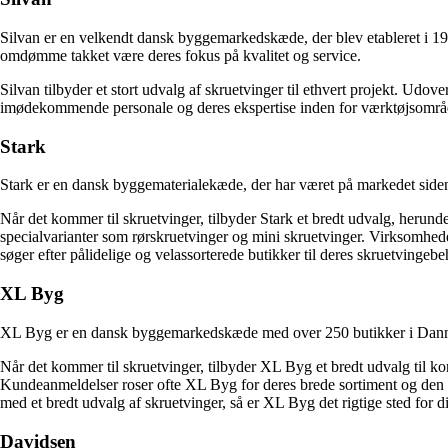
Silvan er en velkendt dansk byggemarkedskæde, der blev etableret i 196
omdømme takket være deres fokus på kvalitet og service.
Silvan tilbyder et stort udvalg af skruetvinger til ethvert projekt. Udov
imødekommende personale og deres ekspertise inden for værktøjsområdet. 
Stark
Stark er en dansk byggematerialekæde, der har været på markedet side
Når det kommer til skruetvinger, tilbyder Stark et bredt udvalg, herun
specialvarianter som rørskruetvinger og mini skruetvinger. Virksomheden 
søger efter pålidelige og velassorterede butikker til deres skruetvingebe
XL Byg
XL Byg er en dansk byggemarkedskæde med over 250 butikker i Danmark. 
Når det kommer til skruetvinger, tilbyder XL Byg et bredt udvalg til k
Kundeanmeldelser roser ofte XL Byg for deres brede sortiment og den hj
med et bredt udvalg af skruetvinger, så er XL Byg det rigtige sted for d
Davidsen