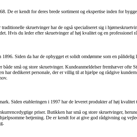
8. De er kendt for deres brede sortiment og ekspertise inden for bygge
er traditionelle skruetvinger har de også specialiseret sig i hjørneskrue
Hvis du leder efter skruetvinger af høj kvalitet og en professionel rådg
n 1896. Siden da har de opbygget et solidt omdømme som en pålidelig l
der både små og store skruetvinger. Kundeanmeldelser fremhæver ofte Sta
har dedikeret personale, der er villig til at hjælpe og rådgive kunderne 
hov.
Siden etableringen i 1997 har de leveret produkter af høj kvalitet til
onkurrencedygtige priser. Butikken har små og store skruetvinger, herun
ælpsomme betjening. De er kendt for at give god rådgivning og vejledni
ig.