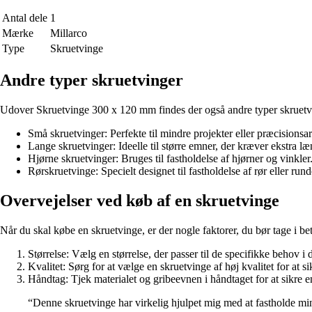
Antal dele
1
Mærke
Millarco
Type
Skruetvinge
Andre typer skruetvinger
Udover Skruetvinge 300 x 120 mm findes der også andre typer skruetvi
Små skruetvinger: Perfekte til mindre projekter eller præcisionsa
Lange skruetvinger: Ideelle til større emner, der kræver ekstra l
Hjørne skruetvinger: Bruges til fastholdelse af hjørner og vinkler
Rørskruetvinge: Specielt designet til fastholdelse af rør eller rund
Overvejelser ved køb af en skruetvinge
Når du skal købe en skruetvinge, er der nogle faktorer, du bør tage i be
Størrelse: Vælg en størrelse, der passer til de specifikke behov i d
Kvalitet: Sørg for at vælge en skruetvinge af høj kvalitet for at si
Håndtag: Tjek materialet og gribeevnen i håndtaget for at sikre 
“Denne skruetvinge har virkelig hjulpet mig med at fastholde mi