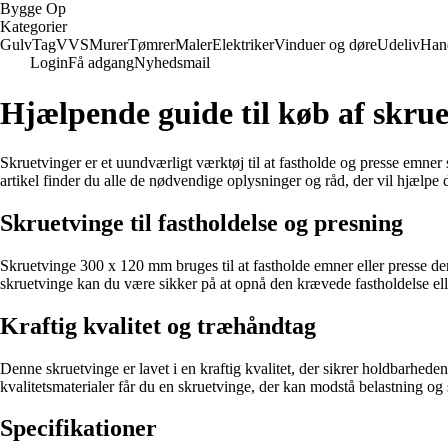
Bygge Op
Kategorier
Gulv
Tag
VVS
Murer
Tømrer
Maler
Elektriker
Vinduer og døre
Udeliv
Han
Login
Få adgang
Nyhedsmail
Hjælpende guide til køb af skru
Skruetvinger er et uundværligt værktøj til at fastholde og presse emn
artikel finder du alle de nødvendige oplysninger og råd, der vil hjælpe
Skruetvinge til fastholdelse og presning
Skruetvinge 300 x 120 mm bruges til at fastholde emner eller presse 
skruetvinge kan du være sikker på at opnå den krævede fastholdelse elle
Kraftig kvalitet og træhåndtag
Denne skruetvinge er lavet i en kraftig kvalitet, der sikrer holdbarhed
kvalitetsmaterialer får du en skruetvinge, der kan modstå belastning og s
Specifikationer