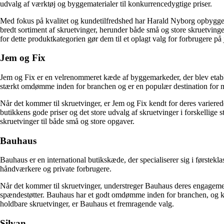
udvalg af værktøj og byggematerialer til konkurrencedygtige priser.
Med fokus på kvalitet og kundetilfredshed har Harald Nyborg opbygget
bredt sortiment af skruetvinger, herunder både små og store skruetvin
for dette produktkategorien gør dem til et oplagt valg for forbrugere på j
Jem og Fix
Jem og Fix er en velrenommeret kæde af byggemarkeder, der blev etable
stærkt omdømme inden for branchen og er en populær destination for 
Når det kommer til skruetvinger, er Jem og Fix kendt for deres variered
butikkens gode priser og det store udvalg af skruetvinger i forskellige
skruetvinger til både små og store opgaver.
Bauhaus
Bauhaus er en international butikskæde, der specialiserer sig i første
håndværkere og private forbrugere.
Når det kommer til skruetvinger, understreger Bauhaus deres engagement 
spændestøtter. Bauhaus har et godt omdømme inden for branchen, og ku
holdbare skruetvinger, er Bauhaus et fremragende valg.
Silvan