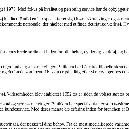
t i 1978. Med fokus på kvalitet og personlig service har de opbygget 
 kvalitet. Butikken har specialiseret sig i hjørneskruetvinger og skruetv
ommende personale, der hjælper med at finde det rigtige værktøj. Hvis d
 for deres brede sortiment inden for biltilbehør, cykler og værktøj, og
 et godt udvalg af skruetvinger. Butikken har både traditionelle skruetv
det brede sortiment. Hvis du er på udkig efter skruetvinger hos en ken
øj. Virksomheden blev etableret i 1952 og er siden da vokset støt og op
e små og store skruetvinger. Butikken har specialvarianter som rørskrue
e kundeservice. Med deres mange års erfaring inden for branchen er Byg
etvinger, der passer til dine behov. Fra de mest specialiserede varianter 