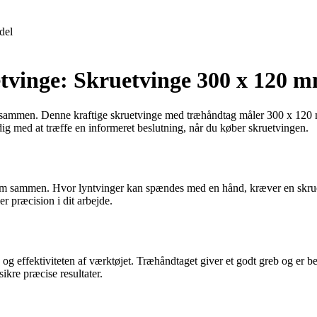
del
etvinge: Skruetvinge 300 x 120 
er sammen. Denne kraftige skruetvinge med træhåndtag måler 300 x 120 m
 dig med at træffe en informeret beslutning, når du køber skruetvingen.
dem sammen. Hvor lyntvinger kan spændes med en hånd, kræver en skrue
r præcision i dit arbejde.
en og effektiviteten af værktøjet. Træhåndtaget giver et godt greb og er
ikre præcise resultater.