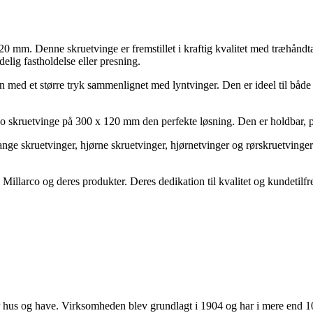
0 mm. Denne skruetvinge er fremstillet i kraftig kvalitet med træhåndta
elig fastholdelse eller presning.
ed et større tryk sammenlignet med lyntvinger. Den er ideel til både p
co skruetvinge på 300 x 120 mm den perfekte løsning. Den er holdbar, på
ange skruetvinger, hjørne skruetvinger, hjørnetvinger og rørskruetvinger.
Millarco og deres produkter. Deres dedikation til kvalitet og kundetilfred
 hus og have. Virksomheden blev grundlagt i 1904 og har i mere end 10