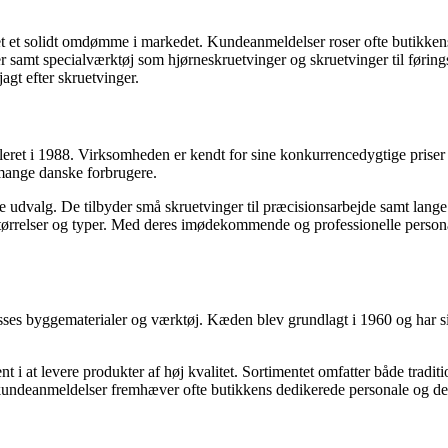
 et solidt omdømme i markedet. Kundeanmeldelser roser ofte butikkens
ger samt specialværktøj som hjørneskruetvinger og skruetvinger til før
agt efter skruetvinger.
ret i 1988. Virksomheden er kendt for sine konkurrencedygtige priser o
mange danske forbrugere.
e udvalg. De tilbyder små skruetvinger til præcisionsarbejde samt lange
 størrelser og typer. Med deres imødekommende og professionelle personal
klasses byggematerialer og værktøj. Kæden blev grundlagt i 1960 og har 
i at levere produkter af høj kvalitet. Sortimentet omfatter både tradit
ndeanmeldelser fremhæver ofte butikkens dedikerede personale og den p