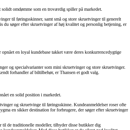
et solidt omdømme som en troværdig spiller på markedet.
inger til føringsskinner, samt små og store skruetvinger til generelt
u søger efter skruetvinger af høj kvalitet og personlig betjening, er
 har opnået en loyal kundebase takket være deres konkurrencedygtige
inger og specialvarianter som mini skruetvinger og store skruetvinger.
dt forhandler af biltilbehør, er Thansen et godt valg.
nået en solid position i markedet.
tvinger og skruetvinge til føringsskinne. Kundeanmeldelser roser ofte
ma en sikker destination for forbrugere, der søger efter skruetvinger
til de traditionelle modeller, tilbyder disse butikker dig