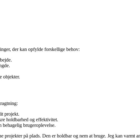
nger, der kan opfylde forskellige behov:
rbejde.
ængde.
.
e objekter.
tragtning:
it projekt.
kre holdbarhed og effektivitet.
en behagelig brugeroplevelse.
ne projekter på plads. Den er holdbar og nem at bruge. Jeg kan varmt an