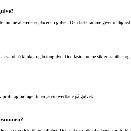
gulve?
le ramme allerede er placeret i gulvet. Den faste ramme giver mulighed 
 af vand på klinke- og betongulve. Den faste ramme sikrer stabilitet og
profil og bidrager til en jævn overflade på gulvet.
og rammen?
de passer perfekt til gulvafløbet. Dette sikrer optimal ydeevne og forhind