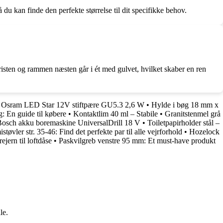
du kan finde den perfekte størrelse til dit specifikke behov.
 risten og rammen næsten går i ét med gulvet, hvilket skaber en ren
•
Osram LED Star 12V stiftpære GU5.3 2,6 W
•
Hylde i bøg 18 mm x
: En guide til købere
•
Kontaktlim 40 ml – Stabile
•
Granitstenmel grå
osch akku boremaskine UniversalDrill 18 V
•
Toiletpapirholder stål –
tøvler str. 35-46: Find det perfekte par til alle vejrforhold
•
Hozelock
ejern til loftdåse
•
Paskvilgreb venstre 95 mm: Et must-have produkt
le.