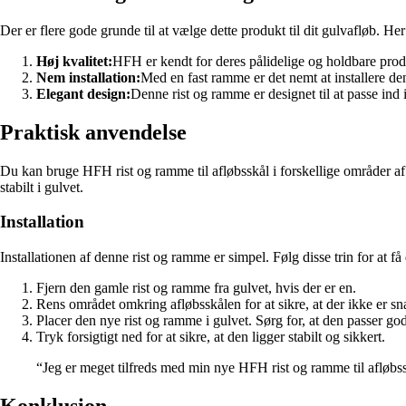
Der er flere gode grunde til at vælge dette produkt til dit gulvafløb. He
Høj kvalitet:
HFH er kendt for deres pålidelige og holdbare produ
Nem installation:
Med en fast ramme er det nemt at installere denn
Elegant design:
Denne rist og ramme er designet til at passe ind i
Praktisk anvendelse
Du kan bruge HFH rist og ramme til afløbsskål i forskellige områder af
stabilt i gulvet.
Installation
Installationen af denne rist og ramme er simpel. Følg disse trin for at få 
Fjern den gamle rist og ramme fra gulvet, hvis der er en.
Rens området omkring afløbsskålen for at sikre, at der ikke er snav
Placer den nye rist og ramme i gulvet. Sørg for, at den passer godt
Tryk forsigtigt ned for at sikre, at den ligger stabilt og sikkert.
“Jeg er meget tilfreds med min nye HFH rist og ramme til afløbssk