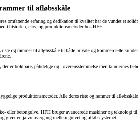
rammer til afløbsskåle
es omfattende erfaring og dedikation til kvalitet har de vundet et soli
 ned i historien, etos, og produktionsmetoder hos HFH.
riste og rammer til afløbsskåle til både private og kommercielle kunde
årene.
r, der er holdbare, pålidelige og i overensstemmelse med kundernes beh
elige produktionsmetoder. Alle deres riste og rammer til afløbsskåle er
klinke- eller betongulve. HFH bruger avancerede maskiner og teknologi ti
re og giver en jævn overgang mellem gulvet og afløbssystemet.