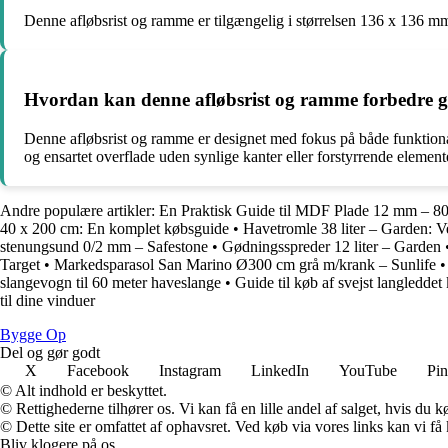
Denne afløbsrist og ramme er tilgængelig i størrelsen 136 x 136 mm. 
Hvordan kan denne afløbsrist og ramme forbedre gu
Denne afløbsrist og ramme er designet med fokus på både funktionali
og ensartet overflade uden synlige kanter eller forstyrrende elemente
Andre populære artikler:
En Praktisk Guide til MDF Plade 12 mm – 8
40 x 200 cm: En komplet købsguide
•
Havetromle 38 liter – Garden: V
stenungsund 0/2 mm – Safestone
•
Gødningsspreder 12 liter – Garden
Target
•
Markedsparasol San Marino Ø300 cm grå m/krank – Sunlife
slangevogn til 60 meter haveslange
•
Guide til køb af svejst langledde
til dine vinduer
Bygge Op
Del og gør godt
X
Facebook
Instagram
LinkedIn
YouTube
Pin
© Alt indhold er beskyttet.
© Rettighederne tilhører os. Vi kan få en lille andel af salget, hvis du
© Dette site er omfattet af ophavsret. Ved køb via vores links kan vi 
Bliv klogere på os