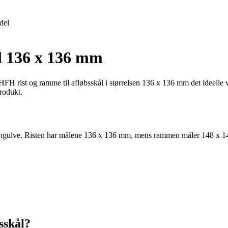
del
l 136 x 136 mm
 HFH rist og ramme til afløbsskål i størrelsen 136 x 136 mm det ideelle 
produkt.
betongulve. Risten har målene 136 x 136 mm, mens rammen måler 148 x 
sskål?