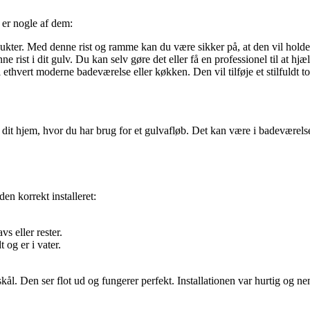
r er nogle af dem:
kter. Med denne rist og ramme kan du være sikker på, at den vil holde i
e rist i dit gulv. Du kan selv gøre det eller få en professionel til at hjæ
 ethvert moderne badeværelse eller køkken. Den vil tilføje et stilfuldt to
 dit hjem, hvor du har brug for et gulvafløb. Det kan være i badeværels
den korrekt installeret:
s eller rester.
 og er i vater.
ål. Den ser flot ud og fungerer perfekt. Installationen var hurtig og n