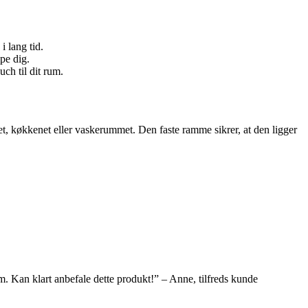
 lang tid.
lpe dig.
uch til dit rum.
et, køkkenet eller vaskerummet. Den faste ramme sikrer, at den ligger
em. Kan klart anbefale dette produkt!” – Anne, tilfreds kunde