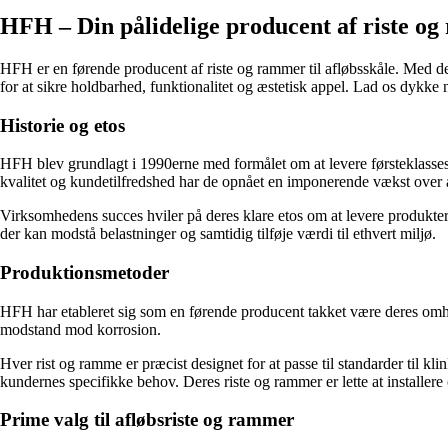
HFH – Din pålidelige producent af riste og 
HFH er en førende producent af riste og rammer til afløbsskåle. Med der
for at sikre holdbarhed, funktionalitet og æstetisk appel. Lad os dykke
Historie og etos
HFH blev grundlagt i 1990erne med formålet om at levere førsteklasses 
kvalitet og kundetilfredshed har de opnået en imponerende vækst over 
Virksomhedens succes hviler på deres klare etos om at levere produkte
der kan modstå belastninger og samtidig tilføje værdi til ethvert miljø.
Produktionsmetoder
HFH har etableret sig som en førende producent takket være deres omhygg
modstand mod korrosion.
Hver rist og ramme er præcist designet for at passe til standarder til 
kundernes specifikke behov. Deres riste og rammer er lette at installe
Prime valg til afløbsriste og rammer