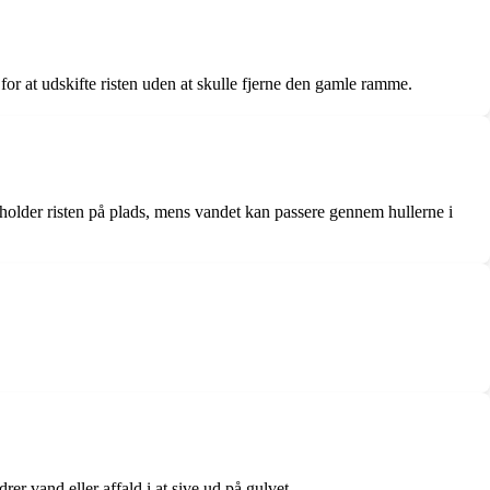
for at udskifte risten uden at skulle fjerne den gamle ramme.
 holder risten på plads, mens vandet kan passere gennem hullerne i
rer vand eller affald i at sive ud på gulvet.