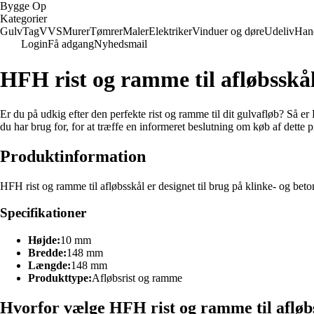
Bygge Op
Kategorier
Gulv
Tag
VVS
Murer
Tømrer
Maler
Elektriker
Vinduer og døre
Udeliv
Han
Login
Få adgang
Nyhedsmail
HFH rist og ramme til afløbsskå
Er du på udkig efter den perfekte rist og ramme til dit gulvafløb? Så er
du har brug for, for at træffe en informeret beslutning om køb af dette 
Produktinformation
HFH rist og ramme til afløbsskål er designet til brug på klinke- og 
Specifikationer
Højde:
10 mm
Bredde:
148 mm
Længde:
148 mm
Produkttype:
Afløbsrist og ramme
Hvorfor vælge HFH rist og ramme til afløb