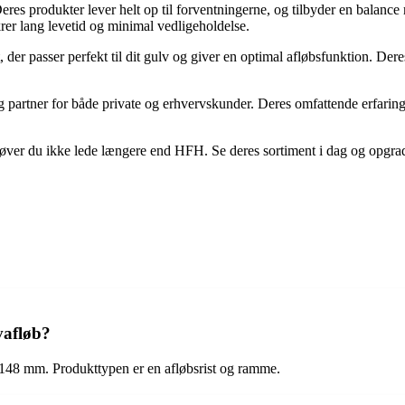
res produkter lever helt op til forventningerne, og tilbyder en balance 
rer lang levetid og minimal vedligeholdelse.
der passer perfekt til dit gulv og giver en optimal afløbsfunktion. Deres
g partner for både private og erhvervskunder. Deres omfattende erfaring 
ehøver du ikke lede længere end HFH. Se deres sortiment i dag og opgrad
vafløb?
48 mm. Produkttypen er en afløbsrist og ramme.