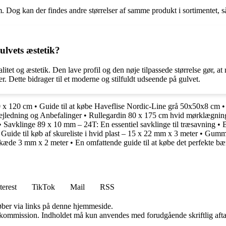
Dog kan der findes andre størrelser af samme produkt i sortimentet, så 
lvets æstetik?
tet og æstetik. Den lave profil og den nøje tilpassede størrelse gør, at
r. Dette bidrager til et moderne og stilfuldt udseende på gulvet.
0 x 120 cm
•
Guide til at købe Haveflise Nordic-Line grå 50x50x8 cm
ejledning og Anbefalinger
•
Rullegardin 80 x 175 cm hvid mørklægning
•
Savklinge 89 x 10 mm – 24T: En essentiel savklinge til træsavning
•
B
•
Guide til køb af skureliste i hvid plast – 15 x 22 mm x 3 meter
•
Gummis
t kæde 3 mm x 2 meter
•
En omfattende guide til at købe det perfekte bær
terest
TikTok
Mail
RSS
 køber via links på denne hjemmeside.
få kommission. Indholdet må kun anvendes med forudgående skriftlig afta