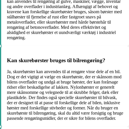
kan anvendes til rengøring af gulve, maskiner, vægge, inventar
og andre overflader i industrianlæg. Afhængigt af behovet og
kravene kan forskellige skurebørster bruges, såsom børster med
stålbørster til fjernelse af rust eller fastgroet snavs på
metaloverflader, eller skurebørster med hårde børstehår til
rengøring af betonoverflader. Med deres effektivitet og
alsidighed er skurebørster et uundværligt værktøj i industriel
rengøring.
Kan skurebørster bruges til bilrengøring?
Ja, skurebørster kan anvendes til at rengøre visse dele af en bil.
Dog er det vigtigt at vælge en skurebørste, der er skånsom mod
bilens overflader og undgå at bruge børster, der kan forårsage
ridser eller beskadigelse af lakken. Nylonbørster er generelt
mere skånsomme og velegnede til at skrubbe felger, dæk eller
plastikdele. Der findes også specielle skurebørster til bilvask,
der er designet til at passe til forskellige dele af bilen, inklusive
børster med forskellige stivheder og former. Når du bruger en
skurebørste til bilrengøring, skal du altid være forsigtig og bruge
passende rengøringsmidler, der er sikre for bilens overflader.