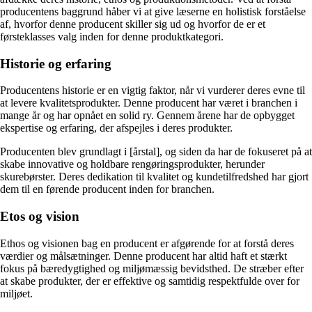
producentens baggrund håber vi at give læserne en holistisk forståelse
af, hvorfor denne producent skiller sig ud og hvorfor de er et
førsteklasses valg inden for denne produktkategori.
Historie og erfaring
Producentens historie er en vigtig faktor, når vi vurderer deres evne til
at levere kvalitetsprodukter. Denne producent har været i branchen i
mange år og har opnået en solid ry. Gennem årene har de opbygget
ekspertise og erfaring, der afspejles i deres produkter.
Producenten blev grundlagt i [årstal], og siden da har de fokuseret på at
skabe innovative og holdbare rengøringsprodukter, herunder
skurebørster. Deres dedikation til kvalitet og kundetilfredshed har gjort
dem til en førende producent inden for branchen.
Etos og vision
Ethos og visionen bag en producent er afgørende for at forstå deres
værdier og målsætninger. Denne producent har altid haft et stærkt
fokus på bæredygtighed og miljømæssig bevidsthed. De stræber efter
at skabe produkter, der er effektive og samtidig respektfulde over for
miljøet.