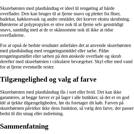
Skurebørsten med plasthåndtag er ideel til rengøring af hårde
overflader. Den kan bruges til at fjerne snavs og pletter fra fliser,
badekar, køkkenvask og andre områder, der kræver ekstra skrubning.
Børsterne af polypropylen er stive nok til at fjerne selv genstridigt
snavs, samtidig med at de er skånsomme nok til ikke at ridse
overfladerne.
For at opnå de bedste resultater anbefales det at anvende skurebørsten
med plasthåndtag med rengøringsmiddel eller sæbe. Påfør
rengøringsmidlet eller sæben på den ønskede overflade og skrub
derefter med skurebørsten i cirkulære bevægelser. Skyl efter med vand
for at fjerne eventuelle rester.
Tilgængelighed og valg af farve
Skurebørsten med plasthåndtag fås i sort eller hvid. Det kan ikke
garanteres, at begge farver er på lager i alle butikker, så det er en god
idé at tjekke tilgængeligheden, før du foretager dit køb. Farven på
skurebørsten påvirker ikke dens funktion, så vælg den farve, der passer
bedst til din smag eller indretning.
Sammenfatning