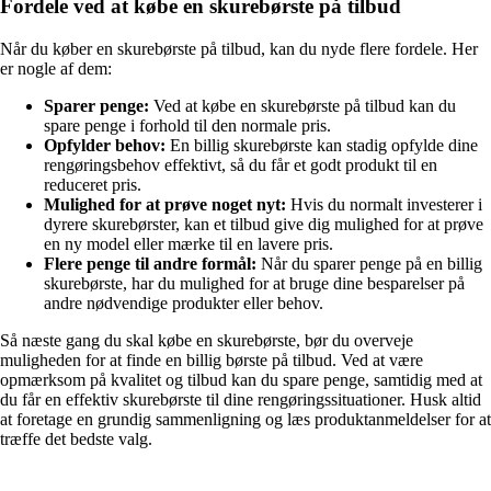
Fordele ved at købe en skurebørste på tilbud
Når du køber en skurebørste på tilbud, kan du nyde flere fordele. Her
er nogle af dem:
Sparer penge:
Ved at købe en skurebørste på tilbud kan du
spare penge i forhold til den normale pris.
Opfylder behov:
En billig skurebørste kan stadig opfylde dine
rengøringsbehov effektivt, så du får et godt produkt til en
reduceret pris.
Mulighed for at prøve noget nyt:
Hvis du normalt investerer i
dyrere skurebørster, kan et tilbud give dig mulighed for at prøve
en ny model eller mærke til en lavere pris.
Flere penge til andre formål:
Når du sparer penge på en billig
skurebørste, har du mulighed for at bruge dine besparelser på
andre nødvendige produkter eller behov.
Så næste gang du skal købe en skurebørste, bør du overveje
muligheden for at finde en billig børste på tilbud. Ved at være
opmærksom på kvalitet og tilbud kan du spare penge, samtidig med at
du får en effektiv skurebørste til dine rengøringssituationer. Husk altid
at foretage en grundig sammenligning og læs produktanmeldelser for at
træffe det bedste valg.