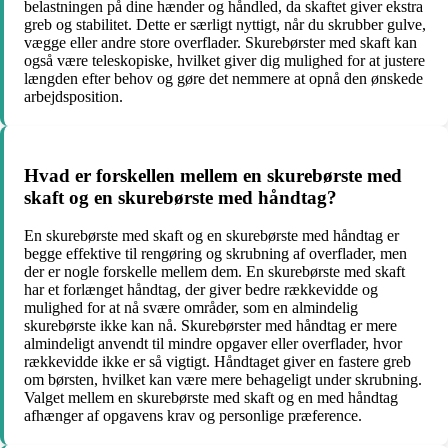
belastningen på dine hænder og håndled, da skaftet giver ekstra
greb og stabilitet. Dette er særligt nyttigt, når du skrubber gulve,
vægge eller andre store overflader. Skurebørster med skaft kan
også være teleskopiske, hvilket giver dig mulighed for at justere
længden efter behov og gøre det nemmere at opnå den ønskede
arbejdsposition.
Hvad er forskellen mellem en skurebørste med
skaft og en skurebørste med håndtag?
En skurebørste med skaft og en skurebørste med håndtag er
begge effektive til rengøring og skrubning af overflader, men
der er nogle forskelle mellem dem. En skurebørste med skaft
har et forlænget håndtag, der giver bedre rækkevidde og
mulighed for at nå svære områder, som en almindelig
skurebørste ikke kan nå. Skurebørster med håndtag er mere
almindeligt anvendt til mindre opgaver eller overflader, hvor
rækkevidde ikke er så vigtigt. Håndtaget giver en fastere greb
om børsten, hvilket kan være mere behageligt under skrubning.
Valget mellem en skurebørste med skaft og en med håndtag
afhænger af opgavens krav og personlige præference.