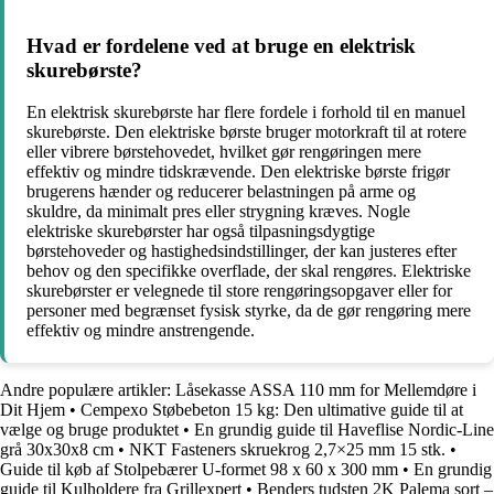
Hvad er fordelene ved at bruge en elektrisk
skurebørste?
En elektrisk skurebørste har flere fordele i forhold til en manuel
skurebørste. Den elektriske børste bruger motorkraft til at rotere
eller vibrere børstehovedet, hvilket gør rengøringen mere
effektiv og mindre tidskrævende. Den elektriske børste frigør
brugerens hænder og reducerer belastningen på arme og
skuldre, da minimalt pres eller strygning kræves. Nogle
elektriske skurebørster har også tilpasningsdygtige
børstehoveder og hastighedsindstillinger, der kan justeres efter
behov og den specifikke overflade, der skal rengøres. Elektriske
skurebørster er velegnede til store rengøringsopgaver eller for
personer med begrænset fysisk styrke, da de gør rengøring mere
effektiv og mindre anstrengende.
Andre populære artikler:
Låsekasse ASSA 110 mm for Mellemdøre i
Dit Hjem
•
Cempexo Støbebeton 15 kg: Den ultimative guide til at
vælge og bruge produktet
•
En grundig guide til Haveflise Nordic-Line
grå 30x30x8 cm
•
NKT Fasteners skruekrog 2,7×25 mm 15 stk.
•
Guide til køb af Stolpebærer U-formet 98 x 60 x 300 mm
•
En grundig
guide til Kulholdere fra Grillexpert
•
Benders tudsten 2K Palema sort –