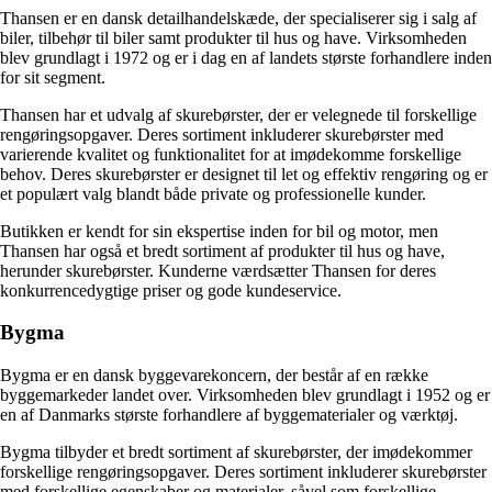
Thansen er en dansk detailhandelskæde, der specialiserer sig i salg af
biler, tilbehør til biler samt produkter til hus og have. Virksomheden
blev grundlagt i 1972 og er i dag en af landets største forhandlere inden
for sit segment.
Thansen har et udvalg af skurebørster, der er velegnede til forskellige
rengøringsopgaver. Deres sortiment inkluderer skurebørster med
varierende kvalitet og funktionalitet for at imødekomme forskellige
behov. Deres skurebørster er designet til let og effektiv rengøring og er
et populært valg blandt både private og professionelle kunder.
Butikken er kendt for sin ekspertise inden for bil og motor, men
Thansen har også et bredt sortiment af produkter til hus og have,
herunder skurebørster. Kunderne værdsætter Thansen for deres
konkurrencedygtige priser og gode kundeservice.
Bygma
Bygma er en dansk byggevarekoncern, der består af en række
byggemarkeder landet over. Virksomheden blev grundlagt i 1952 og er
en af Danmarks største forhandlere af byggematerialer og værktøj.
Bygma tilbyder et bredt sortiment af skurebørster, der imødekommer
forskellige rengøringsopgaver. Deres sortiment inkluderer skurebørster
med forskellige egenskaber og materialer, såvel som forskellige