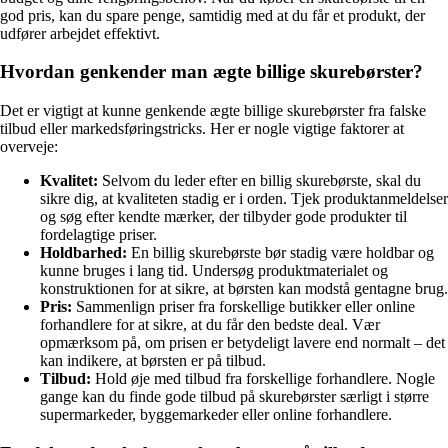
god pris, kan du spare penge, samtidig med at du får et produkt, der
udfører arbejdet effektivt.
Hvordan genkender man ægte billige skurebørster?
Det er vigtigt at kunne genkende ægte billige skurebørster fra falske
tilbud eller markedsføringstricks. Her er nogle vigtige faktorer at
overveje:
Kvalitet:
Selvom du leder efter en billig skurebørste, skal du
sikre dig, at kvaliteten stadig er i orden. Tjek produktanmeldelser
og søg efter kendte mærker, der tilbyder gode produkter til
fordelagtige priser.
Holdbarhed:
En billig skurebørste bør stadig være holdbar og
kunne bruges i lang tid. Undersøg produktmaterialet og
konstruktionen for at sikre, at børsten kan modstå gentagne brug.
Pris:
Sammenlign priser fra forskellige butikker eller online
forhandlere for at sikre, at du får den bedste deal. Vær
opmærksom på, om prisen er betydeligt lavere end normalt – det
kan indikere, at børsten er på tilbud.
Tilbud:
Hold øje med tilbud fra forskellige forhandlere. Nogle
gange kan du finde gode tilbud på skurebørster særligt i større
supermarkeder, byggemarkeder eller online forhandlere.