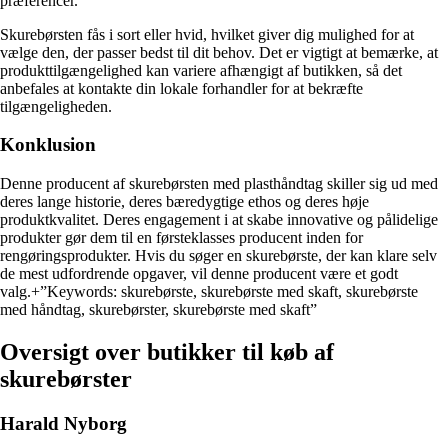
præferencer.
Skurebørsten fås i sort eller hvid, hvilket giver dig mulighed for at
vælge den, der passer bedst til dit behov. Det er vigtigt at bemærke, at
produkttilgængelighed kan variere afhængigt af butikken, så det
anbefales at kontakte din lokale forhandler for at bekræfte
tilgængeligheden.
Konklusion
Denne producent af skurebørsten med plasthåndtag skiller sig ud med
deres lange historie, deres bæredygtige ethos og deres høje
produktkvalitet. Deres engagement i at skabe innovative og pålidelige
produkter gør dem til en førsteklasses producent inden for
rengøringsprodukter. Hvis du søger en skurebørste, der kan klare selv
de mest udfordrende opgaver, vil denne producent være et godt
valg.+”Keywords: skurebørste, skurebørste med skaft, skurebørste
med håndtag, skurebørster, skurebørste med skaft”
Oversigt over butikker til køb af
skurebørster
Harald Nyborg