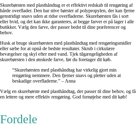
Skurebørsten med plasthåndtag er et effektivt redskab til rengøring af
hårde overflader. Den har stive børster af polypropylen, der kan fjerne
genstridigt snavs uden at ridse overfladerne. Skurebørsten fås i sort
eller hvid, og det kan ikke garanteres, at begge farver er på lager i alle
butikker. Vælg den farve, der passer bedst til dine præferencer og
behov.
Husk at bruge skurebørsten med plasthåndtag med rengøringsmidler
eller sæbe for at opnå de bedste resultater. Skrub i cirkulære
bevægelser og skyl efter med vand. Tjek tilgængeligheden af
skurebørsten i den ønskede farve, før du foretager dit køb.
“Skurebørsten med plasthåndtag har virkelig gjort min
rengøring nemmere. Den fjerner snavs og pletter uden at
beskadige overfladerne.” – Anna
Vælg en skurebørste med plasthåndtag, der passer til dine behov, og få
en lettere og mere effektiv rengøring. God fornøjelse med dit køb!
Fordele