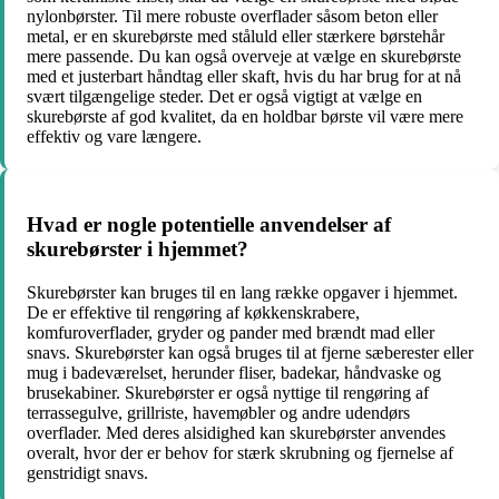
nylonbørster. Til mere robuste overflader såsom beton eller
metal, er en skurebørste med ståluld eller stærkere børstehår
mere passende. Du kan også overveje at vælge en skurebørste
med et justerbart håndtag eller skaft, hvis du har brug for at nå
svært tilgængelige steder. Det er også vigtigt at vælge en
skurebørste af god kvalitet, da en holdbar børste vil være mere
effektiv og vare længere.
Hvad er nogle potentielle anvendelser af
skurebørster i hjemmet?
Skurebørster kan bruges til en lang række opgaver i hjemmet.
De er effektive til rengøring af køkkenskrabere,
komfuroverflader, gryder og pander med brændt mad eller
snavs. Skurebørster kan også bruges til at fjerne sæberester eller
mug i badeværelset, herunder fliser, badekar, håndvaske og
brusekabiner. Skurebørster er også nyttige til rengøring af
terrassegulve, grillriste, havemøbler og andre udendørs
overflader. Med deres alsidighed kan skurebørster anvendes
overalt, hvor der er behov for stærk skrubning og fjernelse af
genstridigt snavs.