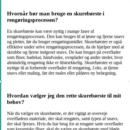
Hvornår bør man bruge en skurebørste i
rengøringsprocessen?
En skurebørste kan være nyttig i mange faser af
rengøringsprocessen. Den kan bruges til at løsne og fjerne snavs
og pletter, før du bruger rengøringsmidler. Skurebørster er også
effektive under selve rengøringsprocessen, da de hjælper med at
skrubbe og fjerne indgroet snavs. De kan bruges på overflader
som fliser, badekar, håndvaske, ovnplader og andre steder, hvor
almindelig rengøring ikke er tilstrækkelig. Skurebørster er også
nyttige til at forberede overflader til rengøring, f.eks. at fjerne
snavs eller maling, før der males eller påføres ny belægning.
Hvordan vælger jeg den rette skurebørste til mit
behov?
Når du vælger en skurebørste, er det vigtigt at overveje
overfladens materiale, der skal rengøres, samt typen af snavs,
der skal fjernes. Hvis du har brug for at rengøre sarte overflader
som keramiske fliser, skal du vælge en skurebørste med bløde