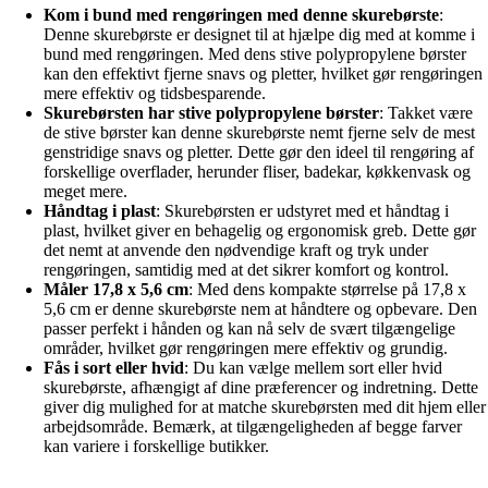
Kom i bund med rengøringen med denne skurebørste
:
Denne skurebørste er designet til at hjælpe dig med at komme i
bund med rengøringen. Med dens stive polypropylene børster
kan den effektivt fjerne snavs og pletter, hvilket gør rengøringen
mere effektiv og tidsbesparende.
Skurebørsten har stive polypropylene børster
: Takket være
de stive børster kan denne skurebørste nemt fjerne selv de mest
genstridige snavs og pletter. Dette gør den ideel til rengøring af
forskellige overflader, herunder fliser, badekar, køkkenvask og
meget mere.
Håndtag i plast
: Skurebørsten er udstyret med et håndtag i
plast, hvilket giver en behagelig og ergonomisk greb. Dette gør
det nemt at anvende den nødvendige kraft og tryk under
rengøringen, samtidig med at det sikrer komfort og kontrol.
Måler 17,8 x 5,6 cm
: Med dens kompakte størrelse på 17,8 x
5,6 cm er denne skurebørste nem at håndtere og opbevare. Den
passer perfekt i hånden og kan nå selv de svært tilgængelige
områder, hvilket gør rengøringen mere effektiv og grundig.
Fås i sort eller hvid
: Du kan vælge mellem sort eller hvid
skurebørste, afhængigt af dine præferencer og indretning. Dette
giver dig mulighed for at matche skurebørsten med dit hjem eller
arbejdsområde. Bemærk, at tilgængeligheden af begge farver
kan variere i forskellige butikker.