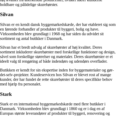
holdbare og pålidelige skurebørster.
Silvan
Silvan er en kendt dansk byggemarkedskæde, der har etableret sig som
en førende forhandler af produkter til byggeri, bolig og have.
Virksomheden blev grundlagt i 1968 og har siden da udvidet sit
sortiment og antal butikker i Danmark.
Silvan har et bredt udvalg af skurebørster af høj kvalitet. Deres
sortiment inkluderer skurebørster med forskellige funktioner og design,
såvel som forskellige størrelser og materialer. Deres skurebørster er et
ideelt valg til rengøring af både indendørs og udendørs overflader.
Butikken er kendt for sin ekspertise inden for byggematerialer og gør-
det-selv-projekter. Kundeservicen hos Silvan er blevet rost af mange
kunder, der har fundet de rette skurebørster til deres specifikke behov
med hjælp fra personalet.
Stark
Stark er en international byggemarkedskæde med flere butikker i
Danmark. Virksomheden blev grundlagt i 1860 og er i dag en af
Europas største leverandører af produkter til byggeri, renovering og