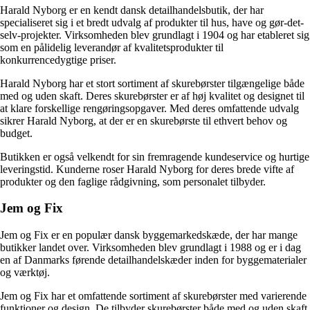
Harald Nyborg er en kendt dansk detailhandelsbutik, der har
specialiseret sig i et bredt udvalg af produkter til hus, have og gør-det-
selv-projekter. Virksomheden blev grundlagt i 1904 og har etableret sig
som en pålidelig leverandør af kvalitetsprodukter til
konkurrencedygtige priser.
Harald Nyborg har et stort sortiment af skurebørster tilgængelige både
med og uden skaft. Deres skurebørster er af høj kvalitet og designet til
at klare forskellige rengøringsopgaver. Med deres omfattende udvalg
sikrer Harald Nyborg, at der er en skurebørste til ethvert behov og
budget.
Butikken er også velkendt for sin fremragende kundeservice og hurtige
leveringstid. Kunderne roser Harald Nyborg for deres brede vifte af
produkter og den faglige rådgivning, som personalet tilbyder.
Jem og Fix
Jem og Fix er en populær dansk byggemarkedskæde, der har mange
butikker landet over. Virksomheden blev grundlagt i 1988 og er i dag
en af Danmarks førende detailhandelskæder inden for byggematerialer
og værktøj.
Jem og Fix har et omfattende sortiment af skurebørster med varierende
funktioner og design. De tilbyder skurebørster både med og uden skaft