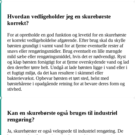
Hvordan vedligeholder jeg en skurebørste
korrekt?
For at opretholde en god funktion og levetid for en skurebørste
er korrekt vedligeholdelse afgørende. Efter brug skal du skylle
børsten grundigt i varmt vand for at fjerne eventuelle rester af
snavs eller rengøringsmidler. Brug eventuelt en lille mængde
mild sæbe eller rengøringsmiddel, hvis det er nødvendigt. Ryst
og klap børsten forsigtigt for at fjerne overskydende vand og lad
den derefter tørre helt. Undgå at lade børsten ligge i vand eller i
et fugtigt miljø, da det kan resultere i skimmel eller
bakterievækst. Opbevar børsten et tørt sted, helst med
børstehårene i opadgående retning for at bevare deres form og
stivhed.
Kan en skurebørste også bruges til industriel
rengøring?
Ja, skurebørster er også velegnede til industriel rengøring. De