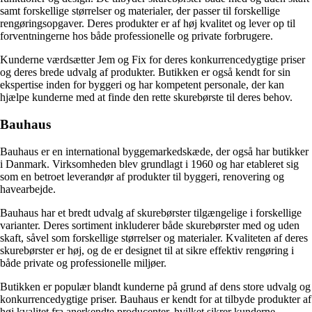
samt forskellige størrelser og materialer, der passer til forskellige
rengøringsopgaver. Deres produkter er af høj kvalitet og lever op til
forventningerne hos både professionelle og private forbrugere.
Kunderne værdsætter Jem og Fix for deres konkurrencedygtige priser
og deres brede udvalg af produkter. Butikken er også kendt for sin
ekspertise inden for byggeri og har kompetent personale, der kan
hjælpe kunderne med at finde den rette skurebørste til deres behov.
Bauhaus
Bauhaus er en international byggemarkedskæde, der også har butikker
i Danmark. Virksomheden blev grundlagt i 1960 og har etableret sig
som en betroet leverandør af produkter til byggeri, renovering og
havearbejde.
Bauhaus har et bredt udvalg af skurebørster tilgængelige i forskellige
varianter. Deres sortiment inkluderer både skurebørster med og uden
skaft, såvel som forskellige størrelser og materialer. Kvaliteten af deres
skurebørster er høj, og de er designet til at sikre effektiv rengøring i
både private og professionelle miljøer.
Butikken er populær blandt kunderne på grund af dens store udvalg og
konkurrencedygtige priser. Bauhaus er kendt for at tilbyde produkter af
høj kvalitet fra anerkendte producenter, hvilket sikrer kunderne