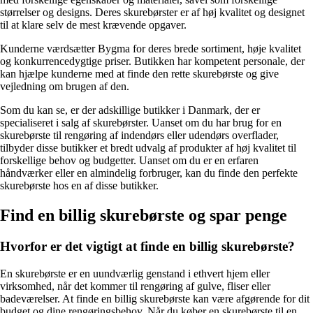
størrelser og designs. Deres skurebørster er af høj kvalitet og designet
til at klare selv de mest krævende opgaver.
Kunderne værdsætter Bygma for deres brede sortiment, høje kvalitet
og konkurrencedygtige priser. Butikken har kompetent personale, der
kan hjælpe kunderne med at finde den rette skurebørste og give
vejledning om brugen af den.
Som du kan se, er der adskillige butikker i Danmark, der er
specialiseret i salg af skurebørster. Uanset om du har brug for en
skurebørste til rengøring af indendørs eller udendørs overflader,
tilbyder disse butikker et bredt udvalg af produkter af høj kvalitet til
forskellige behov og budgetter. Uanset om du er en erfaren
håndværker eller en almindelig forbruger, kan du finde den perfekte
skurebørste hos en af disse butikker.
Find en billig skurebørste og spar penge
Hvorfor er det vigtigt at finde en billig skurebørste?
En skurebørste er en uundværlig genstand i ethvert hjem eller
virksomhed, når det kommer til rengøring af gulve, fliser eller
badeværelser. At finde en billig skurebørste kan være afgørende for dit
budget og dine rengøringsbehov. Når du køber en skurebørste til en