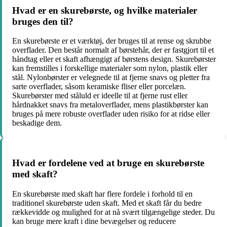
Hvad er en skurebørste, og hvilke materialer
bruges den til?
En skurebørste er et værktøj, der bruges til at rense og skrubbe
overflader. Den består normalt af børstehår, der er fastgjort til et
håndtag eller et skaft afhængigt af børstens design. Skurebørster
kan fremstilles i forskellige materialer som nylon, plastik eller
stål. Nylonbørster er velegnede til at fjerne snavs og pletter fra
sarte overflader, såsom keramiske fliser eller porcelæn.
Skurebørster med ståluld er ideelle til at fjerne rust eller
hårdnakket snavs fra metaloverflader, mens plastikbørster kan
bruges på mere robuste overflader uden risiko for at ridse eller
beskadige dem.
Hvad er fordelene ved at bruge en skurebørste
med skaft?
En skurebørste med skaft har flere fordele i forhold til en
traditionel skurebørste uden skaft. Med et skaft får du bedre
rækkevidde og mulighed for at nå svært tilgængelige steder. Du
kan bruge mere kraft i dine bevægelser og reducere