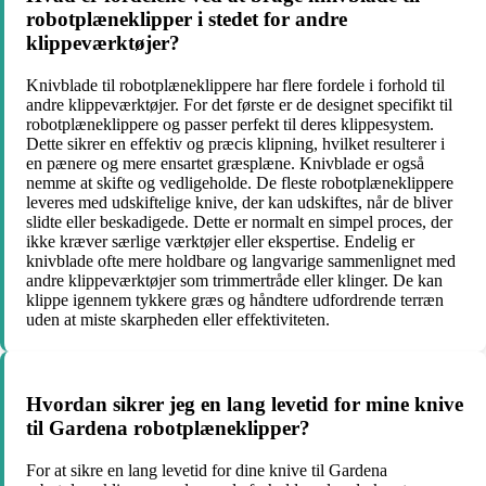
robotplæneklipper i stedet for andre
klippeværktøjer?
Knivblade til robotplæneklippere har flere fordele i forhold til
andre klippeværktøjer. For det første er de designet specifikt til
robotplæneklippere og passer perfekt til deres klippesystem.
Dette sikrer en effektiv og præcis klipning, hvilket resulterer i
en pænere og mere ensartet græsplæne. Knivblade er også
nemme at skifte og vedligeholde. De fleste robotplæneklippere
leveres med udskiftelige knive, der kan udskiftes, når de bliver
slidte eller beskadigede. Dette er normalt en simpel proces, der
ikke kræver særlige værktøjer eller ekspertise. Endelig er
knivblade ofte mere holdbare og langvarige sammenlignet med
andre klippeværktøjer som trimmertråde eller klinger. De kan
klippe igennem tykkere græs og håndtere udfordrende terræn
uden at miste skarpheden eller effektiviteten.
Hvordan sikrer jeg en lang levetid for mine knive
til Gardena robotplæneklipper?
For at sikre en lang levetid for dine knive til Gardena