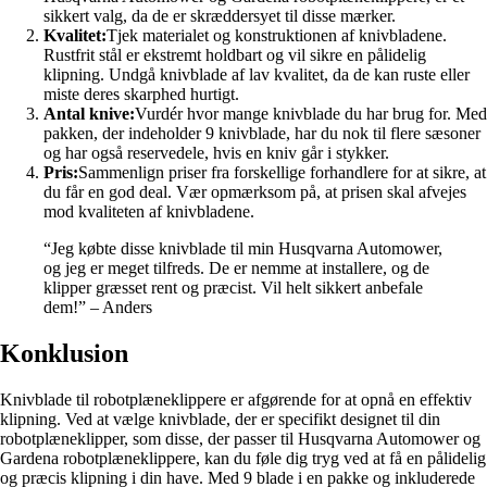
sikkert valg, da de er skræddersyet til disse mærker.
Kvalitet:
Tjek materialet og konstruktionen af ​​knivbladene.
Rustfrit stål er ekstremt holdbart og vil sikre en pålidelig
klipning. Undgå knivblade af lav kvalitet, da de kan ruste eller
miste deres skarphed hurtigt.
Antal knive:
Vurdér hvor mange knivblade du har brug for. Med
pakken, der indeholder 9 knivblade, har du nok til flere sæsoner
og har også reservedele, hvis en kniv går i stykker.
Pris:
Sammenlign priser fra forskellige forhandlere for at sikre, at
du får en god deal. Vær opmærksom på, at prisen skal afvejes
mod kvaliteten af ​​knivbladene.
“Jeg købte disse knivblade til min Husqvarna Automower,
og jeg er meget tilfreds. De er nemme at installere, og de
klipper græsset rent og præcist. Vil helt sikkert anbefale
dem!” – Anders
Konklusion
Knivblade til robotplæneklippere er afgørende for at opnå en effektiv
klipning. Ved at vælge knivblade, der er specifikt designet til din
robotplæneklipper, som disse, der passer til Husqvarna Automower og
Gardena robotplæneklippere, kan du føle dig tryg ved at få en pålidelig
og præcis klipning i din have. Med 9 blade i en pakke og inkluderede