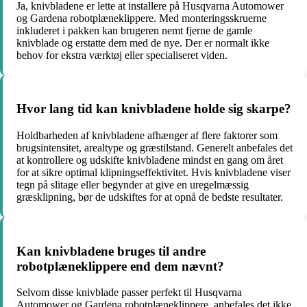
Ja, knivbladene er lette at installere på Husqvarna Automower
og Gardena robotplæneklippere. Med monteringsskruerne
inkluderet i pakken kan brugeren nemt fjerne de gamle
knivblade og erstatte dem med de nye. Der er normalt ikke
behov for ekstra værktøj eller specialiseret viden.
Hvor lang tid kan knivbladene holde sig skarpe?
Holdbarheden af knivbladene afhænger af flere faktorer som
brugsintensitet, arealtype og græstilstand. Generelt anbefales det
at kontrollere og udskifte knivbladene mindst en gang om året
for at sikre optimal klipningseffektivitet. Hvis knivbladene viser
tegn på slitage eller begynder at give en uregelmæssig
græsklipning, bør de udskiftes for at opnå de bedste resultater.
Kan knivbladene bruges til andre
robotplæneklippere end dem nævnt?
Selvom disse knivblade passer perfekt til Husqvarna
Automower og Gardena robotplæneklippere, anbefales det ikke