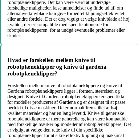
robotplæneklippere. Det kan være værd at undersøge
forskellige muligheder, læse anmeldelser og finde ud af, om
alternative knivblade kan give forbedret klipningseffektivitet
eller andre fordele. Det er dog vigtigt at vælge knivblade af høj
kvalitet, der er kompatible med specifikationerne for
robotplæneklipperen, for at undgå eventuelle problemer eller
skader.
Hvad er forskellen mellem knive til
robotplæneklipper og knive til gardena
robotplæneklipper?
Forskellen mellem knive til robotplæneklippere og knive til
Gardena robotplæneklippere ligger i formen, størrelsen og
designet. Knive til Gardena robotplæneklippere er specifikke
for modeller produceret af Gardena og er designet til at passe
perfekt til disse maskiner. De er normalt fremstillet af høj
kvalitet materialer og har en lang levetid. Knive til generiske
robotplæneklippere er mere generelle og kan være kompatible
med forskellige mærker og modeller af robotplæneklippere. Det
er vigtigt at vælge den rette kniv til din specifikke
robotplæneklipper for at sikre effektiv klipning og maksimal