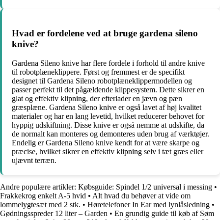
Hvad er fordelene ved at bruge gardena sileno
knive?
Gardena Sileno knive har flere fordele i forhold til andre knive
til robotplæneklippere. Først og fremmest er de specifikt
designet til Gardena Sileno robotplæneklippermodellen og
passer perfekt til det pågældende klippesystem. Dette sikrer en
glat og effektiv klipning, der efterlader en jævn og pæn
græsplæne. Gardena Sileno knive er også lavet af høj kvalitet
materialer og har en lang levetid, hvilket reducerer behovet for
hyppig udskiftning. Disse knive er også nemme at udskifte, da
de normalt kan monteres og demonteres uden brug af værktøjer.
Endelig er Gardena Sileno knive kendt for at være skarpe og
præcise, hvilket sikrer en effektiv klipning selv i tæt græs eller
ujævnt terræn.
Andre populære artikler:
Købsguide: Spindel 1/2 universal i messing
•
Frakkekrog enkelt A-5 hvid
•
Alt hvad du behøver at vide om
lommelygtesæt med 2 stk.
•
Høretelefoner In Ear med lynlåsledning
•
Gødningsspreder 12 liter – Garden
•
En grundig guide til køb af Søm