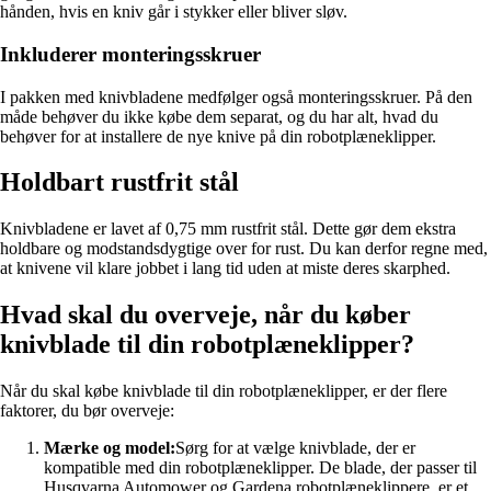
hånden, hvis en kniv går i stykker eller bliver sløv.
Inkluderer monteringsskruer
I pakken med knivbladene medfølger også monteringsskruer. På den
måde behøver du ikke købe dem separat, og du har alt, hvad du
behøver for at installere de nye knive på din robotplæneklipper.
Holdbart rustfrit stål
Knivbladene er lavet af 0,75 mm rustfrit stål. Dette gør dem ekstra
holdbare og modstandsdygtige over for rust. Du kan derfor regne med,
at knivene vil klare jobbet i lang tid uden at miste deres skarphed.
Hvad skal du overveje, når du køber
knivblade til din robotplæneklipper?
Når du skal købe knivblade til din robotplæneklipper, er der flere
faktorer, du bør overveje:
Mærke og model:
Sørg for at vælge knivblade, der er
kompatible med din robotplæneklipper. De blade, der passer til
Husqvarna Automower og Gardena robotplæneklippere, er et