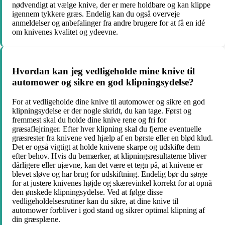
nødvendigt at vælge knive, der er mere holdbare og kan klippe
igennem tykkere græs. Endelig kan du også overveje
anmeldelser og anbefalinger fra andre brugere for at få en idé
om knivenes kvalitet og ydeevne.
Hvordan kan jeg vedligeholde mine knive til
automower og sikre en god klipningsydelse?
For at vedligeholde dine knive til automower og sikre en god
klipningsydelse er der nogle skridt, du kan tage. Først og
fremmest skal du holde dine knive rene og fri for
græsaflejringer. Efter hver klipning skal du fjerne eventuelle
græsrester fra knivene ved hjælp af en børste eller en blød klud.
Det er også vigtigt at holde knivene skarpe og udskifte dem
efter behov. Hvis du bemærker, at klipningsresultaterne bliver
dårligere eller ujævne, kan det være et tegn på, at knivene er
blevet sløve og har brug for udskiftning. Endelig bør du sørge
for at justere knivenes højde og skærevinkel korrekt for at opnå
den ønskede klipningsydelse. Ved at følge disse
vedligeholdelsesrutiner kan du sikre, at dine knive til
automower forbliver i god stand og sikrer optimal klipning af
din græsplæne.