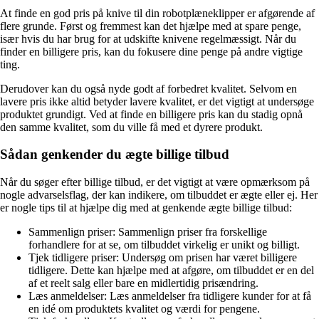
At finde en god pris på knive til din robotplæneklipper er afgørende af
flere grunde. Først og fremmest kan det hjælpe med at spare penge,
især hvis du har brug for at udskifte knivene regelmæssigt. Når du
finder en billigere pris, kan du fokusere dine penge på andre vigtige
ting.
Derudover kan du også nyde godt af forbedret kvalitet. Selvom en
lavere pris ikke altid betyder lavere kvalitet, er det vigtigt at undersøge
produktet grundigt. Ved at finde en billigere pris kan du stadig opnå
den samme kvalitet, som du ville få med et dyrere produkt.
Sådan genkender du ægte billige tilbud
Når du søger efter billige tilbud, er det vigtigt at være opmærksom på
nogle advarselsflag, der kan indikere, om tilbuddet er ægte eller ej. Her
er nogle tips til at hjælpe dig med at genkende ægte billige tilbud:
Sammenlign priser: Sammenlign priser fra forskellige
forhandlere for at se, om tilbuddet virkelig er unikt og billigt.
Tjek tidligere priser: Undersøg om prisen har været billigere
tidligere. Dette kan hjælpe med at afgøre, om tilbuddet er en del
af et reelt salg eller bare en midlertidig prisændring.
Læs anmeldelser: Læs anmeldelser fra tidligere kunder for at få
en idé om produktets kvalitet og værdi for pengene.