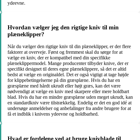
ydeevne.
Hvordan vælger jeg den rigtige kniv til min
plæneklipper?
Når du vælger den rigtige kniv til din plæneklipper, er der flere
faktorer at overveje. Først og fremmest skal du sørge for at
vælge en kniv, der er kompatibel med din specifikke
plæneklippermodel. Mange producenter tilbyder knive, der er
specifikt designet til deres egne plæneklippere, så det er altid
bedst at vælge en originaldel. Det er også vigtigt at tage højde
for klippebetingelserne på din græsplæne. Hvis du har en
græsplæne med hårdt ukrudt eller højt græs, kan det være
nødvendigt at vælge en kniv med skarpere eller mere holdbart
blad. Hvis du har en mindre græsplæne uden meget ukrudt, kan
en standardkniv være tilstrækkelig. Endelig er det en god idé at
undersøge anmeldelser og anbefalinger fra andre brugere for at
få et indblik i knivens ydeevne og holdbarhed.
Hvad er fordelene ved at bruge knivblade til