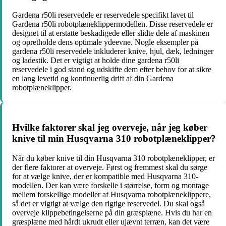
Gardena r50li reservedele er reservedele specifikt lavet til
Gardena r50li robotplæneklippermodellen. Disse reservedele er
designet til at erstatte beskadigede eller slidte dele af maskinen
og opretholde dens optimale ydeevne. Nogle eksempler på
gardena r50li reservedele inkluderer knive, hjul, dæk, ledninger
og ladestik. Det er vigtigt at holde dine gardena r50li
reservedele i god stand og udskifte dem efter behov for at sikre
en lang levetid og kontinuerlig drift af din Gardena
robotplæneklipper.
Hvilke faktorer skal jeg overveje, når jeg køber
knive til min Husqvarna 310 robotplæneklipper?
Når du køber knive til din Husqvarna 310 robotplæneklipper, er
der flere faktorer at overveje. Først og fremmest skal du sørge
for at vælge knive, der er kompatible med Husqvarna 310-
modellen. Der kan være forskelle i størrelse, form og montage
mellem forskellige modeller af Husqvarna robotplæneklippere,
så det er vigtigt at vælge den rigtige reservedel. Du skal også
overveje klippebetingelserne på din græsplæne. Hvis du har en
græsplæne med hårdt ukrudt eller ujævnt terræn, kan det være