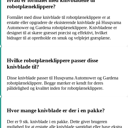
Hvad er formålet med knivbladene til
robotplæneklippere?
Formålet med disse knivblade til robotplæneklippere er at
erstatte eller opgradere de eksisterende knivblade på Husqvarna
Automower og Gardena robotplæneklippere. Knivbladene er
designet til at skære græsset præcist og effektivt, hvilket
bidrager til at opretholde en smuk og velplejet græsplæne.
Hvilke robotplæneklippere passer disse
knivblade til?
Disse knivblade passer til Husqvarna Automower og Gardena
robotplæneklippere. Begge mærker er kendt for deres
pålidelighed og kvalitet inden for robotplæneklippere.
Hvor mange knivblade er der i en pakke?
Der er 9 stk. knivblade i en pakke. Dette giver brugeren
mulighed for at erstatte alle knivblade samtidigt eller have ekstra