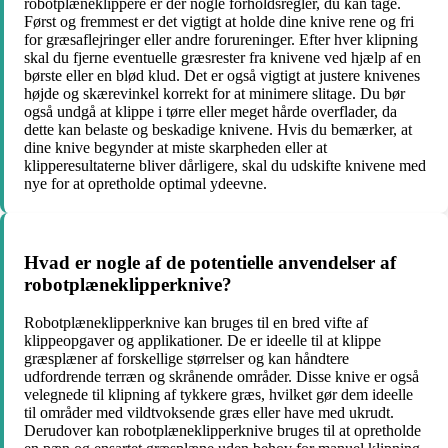
robotplæneklippere er der nogle forholdsregler, du kan tage.
Først og fremmest er det vigtigt at holde dine knive rene og fri
for græsaflejringer eller andre forureninger. Efter hver klipning
skal du fjerne eventuelle græsrester fra knivene ved hjælp af en
børste eller en blød klud. Det er også vigtigt at justere knivenes
højde og skærevinkel korrekt for at minimere slitage. Du bør
også undgå at klippe i tørre eller meget hårde overflader, da
dette kan belaste og beskadige knivene. Hvis du bemærker, at
dine knive begynder at miste skarpheden eller at
klipperesultaterne bliver dårligere, skal du udskifte knivene med
nye for at opretholde optimal ydeevne.
Hvad er nogle af de potentielle anvendelser af
robotplæneklipperknive?
Robotplæneklipperknive kan bruges til en bred vifte af
klippeopgaver og applikationer. De er ideelle til at klippe
græsplæner af forskellige størrelser og kan håndtere
udfordrende terræn og skrånende områder. Disse knive er også
velegnede til klipning af tykkere græs, hvilket gør dem ideelle
til områder med vildtvoksende græs eller have med ukrudt.
Derudover kan robotplæneklipperknive bruges til at opretholde