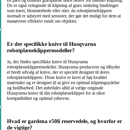
en pæn og ensartet græsplæne uden behov for manuel klipning.
De er også velegnede til klipning af græs omkring hindringer
som træer, blomsterbede eller stier, da robotplæneklippere
normalt er udstyret med sensorer, der gør det muligt for dem at
manøvrere effektivt rundt om objekter.
Er der specifikke knive til Husqvarna
robotplæneklippermodeller?
Ja, der findes specifikke knive til Husqvarna
robotplæneklippermodeller. Husqvarna producerer og tilbyder
et bredt udvalg af knive, der er specielt designet til deres
robotplæneklippere. Disse knive er lavet af høj kvalitet
materialer og er designet til at give en optimal klipningsydelse
og holdbarhed. Det anbefales altid at vælge originale
Husqvarna knive til din robotplæneklipper for at sikre
kompatibilitet og optimal ydeevne.
Hvad er gardena r50li reservedele, og hvorfor er
de vigtige?