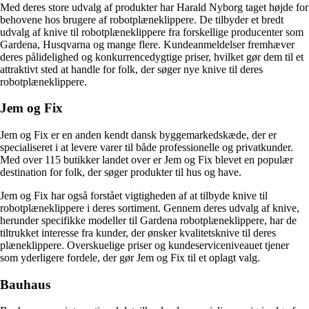
Med deres store udvalg af produkter har Harald Nyborg taget højde for
behovene hos brugere af robotplæneklippere. De tilbyder et bredt
udvalg af knive til robotplæneklippere fra forskellige producenter som
Gardena, Husqvarna og mange flere. Kundeanmeldelser fremhæver
deres pålidelighed og konkurrencedygtige priser, hvilket gør dem til et
attraktivt sted at handle for folk, der søger nye knive til deres
robotplæneklippere.
Jem og Fix
Jem og Fix er en anden kendt dansk byggemarkedskæde, der er
specialiseret i at levere varer til både professionelle og privatkunder.
Med over 115 butikker landet over er Jem og Fix blevet en populær
destination for folk, der søger produkter til hus og have.
Jem og Fix har også forstået vigtigheden af at tilbyde knive til
robotplæneklippere i deres sortiment. Gennem deres udvalg af knive,
herunder specifikke modeller til Gardena robotplæneklippere, har de
tiltrukket interesse fra kunder, der ønsker kvalitetsknive til deres
plæneklippere. Overskuelige priser og kundeserviceniveauet tjener
som yderligere fordele, der gør Jem og Fix til et oplagt valg.
Bauhaus