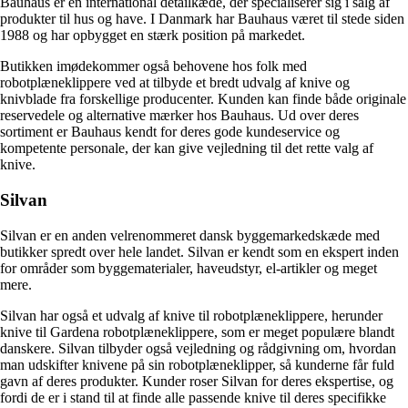
Bauhaus er en international detailkæde, der specialiserer sig i salg af
produkter til hus og have. I Danmark har Bauhaus været til stede siden
1988 og har opbygget en stærk position på markedet.
Butikken imødekommer også behovene hos folk med
robotplæneklippere ved at tilbyde et bredt udvalg af knive og
knivblade fra forskellige producenter. Kunden kan finde både originale
reservedele og alternative mærker hos Bauhaus. Ud over deres
sortiment er Bauhaus kendt for deres gode kundeservice og
kompetente personale, der kan give vejledning til det rette valg af
knive.
Silvan
Silvan er en anden velrenommeret dansk byggemarkedskæde med
butikker spredt over hele landet. Silvan er kendt som en ekspert inden
for områder som byggematerialer, haveudstyr, el-artikler og meget
mere.
Silvan har også et udvalg af knive til robotplæneklippere, herunder
knive til Gardena robotplæneklippere, som er meget populære blandt
danskere. Silvan tilbyder også vejledning og rådgivning om, hvordan
man udskifter knivene på sin robotplæneklipper, så kunderne får fuld
gavn af deres produkter. Kunder roser Silvan for deres ekspertise, og
fordi de er i stand til at finde alle passende knive til deres specifikke