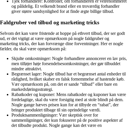
Tjek forhandlere: Kontroller, om forhandleren er velrenommeret
og pålidelig. Et velkendt brand eller en troværdig forhandler
giver større sandsynlighed for at finde ægte billige tilbud.
Faldgruber ved tilbud og marketing tricks
Selvom det kan være fristende at hoppe på ethvert tilbud, der ser godt
ud, er det vigtigt at være opmærksom på nogle faldgruber og
marketing tricks, der kan forvrænge dine forventninger. Her er nogle
fælder, du skal være opmærksom på:
Skjulte omkostninger: Nogle forhandlere annoncerer en lav pris,
men tilføjer høje forsendelsesomkostninger, der gør tilbuddet
mindre attraktivt.
Begrænset lager: Nogle tilbud har et begrænset antal enheder til
rådighed, hvilket skaber en falsk fornemmelse af hastende køb.
Vær opmærksom på, om det er sande “tilbud” eller bare en
markedsføringsstrategi.
Rabatkoder og kuponer: Mens rabatkoder og kuponer kan være
fordelagtige, skal du være forsigtig med at stole blindt på dem.
Nogle gange hæves prisen kun for at tilbyde en “rabat”, der
bringer produktet tilbage til sin oprindelige værdi.
Produktsammenligninger: Vær skeptisk over for
sammenligninger, der kun fokuserer på de positive aspekter af
det tilbudte produkt. Nogle gange kan det være en