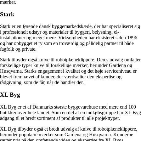
mærker.
Stark
Stark er en førende dansk byggemarkedskæde, der har specialiseret sig
i professionelt udstyr og materialer til byggeri, belysning, el-
installationer og meget mere. Virksomheden har eksisteret siden 1896
og har opbygget et ry som en troværdig og pålidelig partner til både
fagfolk og private.
Stark tilbyder også knive til robotplæneklippere. Deres udvalg omfatter
forskellige typer knive til forskellige mærker, herunder Gardena og
Husqvarna. Starks engagement i kvalitet og det høje serviceniveau er
blevet fremhævet af kunder, der værdsætter den ekspertise og
rådgivning, som de får, når de handler der.
XL Byg
XL Byg er et af Danmarks største byggevarehuse med mere end 100
butikker over hele landet. Som en del af en indkøbsgruppe har XL Byg
adgang til et bredt sortiment af produkter til alle projekttyper.
XL Byg tilbyder også et bredt udvalg af knive til robotplæneklippere,
herunder populære mærker som Gardena og Husqvarna. Kunderne
sætter pris på den omfattende viden og ekspertise fra XL Bygs