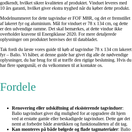
godkendt, hvilket sikrer kvaliteten af produktet. Vinduet leveres med
10 års garanti, hvilket giver ekstra tryghed når du køber dette produkt.
Modelnummeret for dette tagvindue er FOF M8R, og det er fremstillet
af lakeret fyr og aluminium. Mål for vinduet er 78 x 134 cm, og dette
er den udvendige ramme. Det skal bemærkes, at dette vindue ikke
overholder kravene til Energiklasse 2020. For mere detaljerede
oplysninger om produktet henvises der til databladet.
Tak fordi du læste vores guide til køb af tagvindue 78 x 134 cm lakeret
fyr – Balio. Vi håber, at denne guide har givet dig alle de nødvendige
oplysninger, du har brug for til at træffe den rigtige beslutning. Hvis du
har flere spørgsmål, er du velkommen til at kontakte os.
Fordele
Renovering eller udskiftning af eksisterende tagvinduer
:
Balio tagvinduet giver dig mulighed for at opgradere dit hjem
ved at erstatte gamle eller beskadigede tagvinduer. Dette gør det
nemt at forbedre både æstetikken og funktionaliteten af dit tag.
Kan monteres på både bølgede og flade tagmaterialer
: Balio