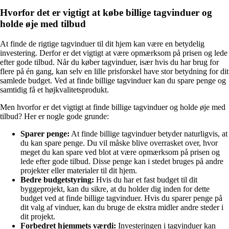
Hvorfor det er vigtigt at købe billige tagvinduer og
holde øje med tilbud
At finde de rigtige tagvinduer til dit hjem kan være en betydelig
investering. Derfor er det vigtigt at være opmærksom på prisen og lede
efter gode tilbud. Når du køber tagvinduer, især hvis du har brug for
flere på én gang, kan selv en lille prisforskel have stor betydning for dit
samlede budget. Ved at finde billige tagvinduer kan du spare penge og
samtidig få et højkvalitetsprodukt.
Men hvorfor er det vigtigt at finde billige tagvinduer og holde øje med
tilbud? Her er nogle gode grunde:
Sparer penge:
At finde billige tagvinduer betyder naturligvis, at
du kan spare penge. Du vil måske blive overrasket over, hvor
meget du kan spare ved blot at være opmærksom på prisen og
lede efter gode tilbud. Disse penge kan i stedet bruges på andre
projekter eller materialer til dit hjem.
Bedre budgetstyring:
Hvis du har et fast budget til dit
byggeprojekt, kan du sikre, at du holder dig inden for dette
budget ved at finde billige tagvinduer. Hvis du sparer penge på
dit valg af vinduer, kan du bruge de ekstra midler andre steder i
dit projekt.
Forbedret hjemmets værdi:
Investeringen i tagvinduer kan