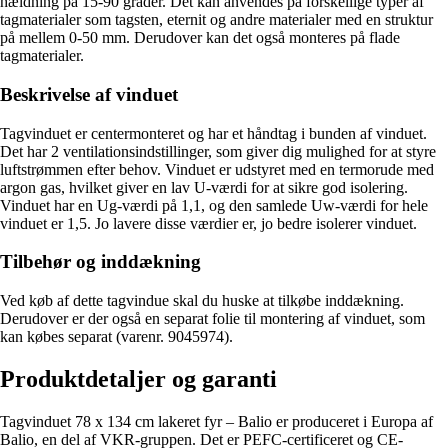
hældning på 15-90 grader. Det kan anvendes på forskellige typer af
tagmaterialer som tagsten, eternit og andre materialer med en struktur
på mellem 0-50 mm. Derudover kan det også monteres på flade
tagmaterialer.
Beskrivelse af vinduet
Tagvinduet er centermonteret og har et håndtag i bunden af vinduet.
Det har 2 ventilationsindstillinger, som giver dig mulighed for at styre
luftstrømmen efter behov. Vinduet er udstyret med en termorude med
argon gas, hvilket giver en lav U-værdi for at sikre god isolering.
Vinduet har en Ug-værdi på 1,1, og den samlede Uw-værdi for hele
vinduet er 1,5. Jo lavere disse værdier er, jo bedre isolerer vinduet.
Tilbehør og inddækning
Ved køb af dette tagvindue skal du huske at tilkøbe inddækning.
Derudover er der også en separat folie til montering af vinduet, som
kan købes separat (varenr. 9045974).
Produktdetaljer og garanti
Tagvinduet 78 x 134 cm lakeret fyr – Balio er produceret i Europa af
Balio, en del af VKR-gruppen. Det er PEFC-certificeret og CE-