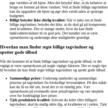
øge værdien af dit hjem. Men det betyder ikke, at du behøver at
bruge en formue på disse vinduer. Ved at finde billige tagvinduer
kan du opgradere dit hjem og øge dets værdi uden at sprænge
budgettet.
Billigt betyder ikke dårlig kvalitet:
Når vi taler om at finde
billige tagvinduer, betyder det ikke, at du skal gå på kompromis
med kvaliteten. Der er mange steder, hvor du kan finde
højkvalitetsvinduer til en god pris. Det handler om at være
opmærksom og undersøge dine muligheder grundigt.
Hvordan man finder ægte billige tagvinduer og
spotter gode tilbud
Når det kommer til at finde billige tagvinduer og gode tilbud, er det
vigtigt at være opmærksom på nogle vigtige faktorer. Her er nogle tips
til hvordan du kan finde ægte billige tagvinduer og spotte gode tilbud:
Sammenlign priser:
Undersøg markedet og sammenlign
priserne på tagvinduer fra forskellige leverandører. På den måde
kan du få en idé om, hvad der er en rimelig pris. Vær
opmærksom på eventuelle store prisafvigelser og vær skeptisk
over for fordelagtigt lave priser.
Tjek produktets kvalitet:
Selvom du leder efter billigere
tagvinduer, skal du stadig sikre dig, at kvaliteten er i orden. Tjek