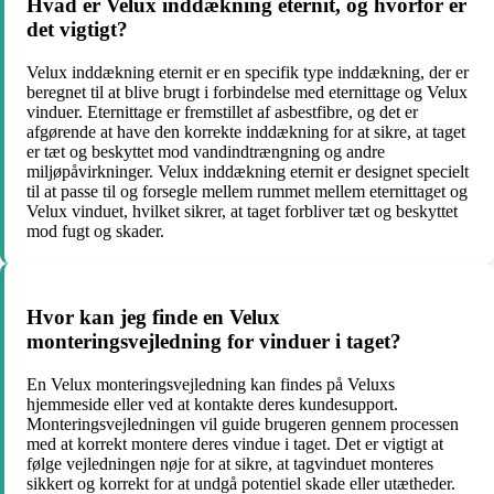
Hvad er Velux inddækning eternit, og hvorfor er
det vigtigt?
Velux inddækning eternit er en specifik type inddækning, der er
beregnet til at blive brugt i forbindelse med eternittage og Velux
vinduer. Eternittage er fremstillet af asbestfibre, og det er
afgørende at have den korrekte inddækning for at sikre, at taget
er tæt og beskyttet mod vandindtrængning og andre
miljøpåvirkninger. Velux inddækning eternit er designet specielt
til at passe til og forsegle mellem rummet mellem eternittaget og
Velux vinduet, hvilket sikrer, at taget forbliver tæt og beskyttet
mod fugt og skader.
Hvor kan jeg finde en Velux
monteringsvejledning for vinduer i taget?
En Velux monteringsvejledning kan findes på Veluxs
hjemmeside eller ved at kontakte deres kundesupport.
Monteringsvejledningen vil guide brugeren gennem processen
med at korrekt montere deres vindue i taget. Det er vigtigt at
følge vejledningen nøje for at sikre, at tagvinduet monteres
sikkert og korrekt for at undgå potentiel skade eller utætheder.