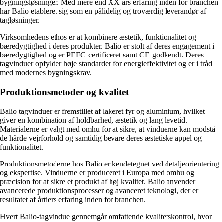
bygningsløsninger. Med mere end XX års erfaring inden for branchen
har Balio etableret sig som en pålidelig og troværdig leverandør af
tagløsninger.
Virksomhedens ethos er at kombinere æstetik, funktionalitet og
bæredygtighed i deres produkter. Balio er stolt af deres engagement i
bæredygtighed og er PEFC-certificeret samt CE-godkendt. Deres
tagvinduer opfylder høje standarder for energieffektivitet og er i tråd
med modernes bygningskrav.
Produktionsmetoder og kvalitet
Balio tagvinduer er fremstillet af lakeret fyr og aluminium, hvilket
giver en kombination af holdbarhed, æstetik og lang levetid.
Materialerne er valgt med omhu for at sikre, at vinduerne kan modstå
de hårde vejrforhold og samtidig bevare deres æstetiske appel og
funktionalitet.
Produktionsmetoderne hos Balio er kendetegnet ved detaljeorientering
og ekspertise. Vinduerne er produceret i Europa med omhu og
præcision for at sikre et produkt af høj kvalitet. Balio anvender
avancerede produktionsprocesser og avanceret teknologi, der er
resultatet af årtiers erfaring inden for branchen.
Hvert Balio-tagvindue gennemgår omfattende kvalitetskontrol, hvor