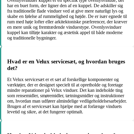
Ovenlysvinduer kuppel er en specifik type ovenlysvindue, der
har en buet form, der ligner den af en kuppel. De adskiller sig
fra traditionelle flade vinduer ved at give mere naturligt lys og
skabe en følelse af rummelighed og højde. De er især egnede til
rum med høje lofter eller arkitektoniske præferencer, der kræver
en mere unik og fremtrædende vinduestype. Ovenlysvinduer
kuppel kan tilføje karakter og æstetisk appel til både moderne
og traditionelle bygninger.
Hvad er en Velux servicesæt, og hvordan bruges
det?
Et Velux servicesæt er et sæt af forskellige komponenter og
værktøjer, der er designet specielt til at opretholde og foretage
mindre reparationer på Velux vinduer. Det kan indeholde ting
som rensemidler, smøremidler, tætningsmidler og instruktioner
om, hvordan man udfører almindelige vedligeholdelsesarbejder.
Brugen af et servicesæt kan hjælpe med at forlænge vinduets
levetid og sikre, at det fungerer optimalt.