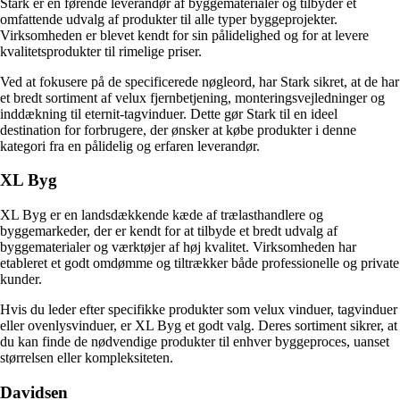
Stark er en førende leverandør af byggematerialer og tilbyder et
omfattende udvalg af produkter til alle typer byggeprojekter.
Virksomheden er blevet kendt for sin pålidelighed og for at levere
kvalitetsprodukter til rimelige priser.
Ved at fokusere på de specificerede nøgleord, har Stark sikret, at de har
et bredt sortiment af velux fjernbetjening, monteringsvejledninger og
inddækning til eternit-tagvinduer. Dette gør Stark til en ideel
destination for forbrugere, der ønsker at købe produkter i denne
kategori fra en pålidelig og erfaren leverandør.
XL Byg
XL Byg er en landsdækkende kæde af trælasthandlere og
byggemarkeder, der er kendt for at tilbyde et bredt udvalg af
byggematerialer og værktøjer af høj kvalitet. Virksomheden har
etableret et godt omdømme og tiltrækker både professionelle og private
kunder.
Hvis du leder efter specifikke produkter som velux vinduer, tagvinduer
eller ovenlysvinduer, er XL Byg et godt valg. Deres sortiment sikrer, at
du kan finde de nødvendige produkter til enhver byggeproces, uanset
størrelsen eller kompleksiteten.
Davidsen