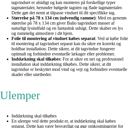
tagvinduet er alsidigt og kan monteres på forskellige typer
tagmaterialer, herunder bølgede tagsten og flade tagmaterialer.
Dette gør det nemt at tilpasse vinduet til dit specifikke tag.
Størrelse på 78 x 134 cm (udvendig ramme)
: Med en generøs
størrelse på 78 x 134 cm giver Balio tagvinduet masser af
naturligt lysindfald og en fantastisk udsigt. Dette skaber en lys
og rummelig atmosfære i dit hjem.
Folie til montering af vinduet købes separat
: Ved at købe folie
til montering af tagvinduet separat kan du sikre en korrekt og
holdbar installation. Dette sikrer, at dit tagvindue fungerer
optimalt og forhindrer eventuelle lækager eller problemer.
Inddækning skal tilkøbes
: For at sikre en tæt og professionel
installation skal inddækning tilkøbes. Dette sikrer, at dit
tagvindue er beskyttet mod vind og vejr og forhindrer eventuelle
skader eller utætheder.
Ulemper
Inddækning skal tilkøbes
En ulempe ved dette produkt er, at inddækning skal købes
separat. Dette kan være besværligt og øge omkostningerne for