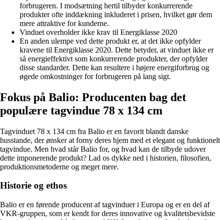
forbrugeren. I modsætning hertil tilbyder konkurrerende
produkter ofte inddækning inkluderet i prisen, hvilket gør dem
mere attraktive for kunderne.
Vinduet overholder ikke krav til Energiklasse 2020
En anden ulempe ved dette produkt er, at det ikke opfylder
kravene til Energiklasse 2020. Dette betyder, at vinduet ikke er
så energieffektivt som konkurrerende produkter, der opfylder
disse standarder. Dette kan resultere i højere energiforbrug og
øgede omkostninger for forbrugeren på lang sigt.
Fokus på Balio: Producenten bag det
populære tagvindue 78 x 134 cm
Tagvinduet 78 x 134 cm fra Balio er en favorit blandt danske
husstande, der ønsker at forny deres hjem med et elegant og funktionelt
tagvindue. Men hvad står Balio for, og hvad kan de tilbyde udover
dette imponerende produkt? Lad os dykke ned i historien, filosofien,
produktionsmetoderne og meget mere.
Historie og ethos
Balio er en førende producent af tagvinduer i Europa og er en del af
VKR-gruppen, som er kendt for deres innovative og kvalitetsbevidste