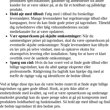
produktets specifikationer, garantier og anmeldelser fra andre
kunder for at være sikker på, at du får et holdbart og pålideligt
produkt.
Hold øje med tilbud:
Følg med i tilbud fra forskellige
leverandører. Mange leverandører har regelmæssige tilbud eller
kampagner, hvor du kan finde gode priser på tagvinduer. Tilmeld
dig nyhedsbreve eller følg virksomhedernes sociale
mediekanaler for at være opdateret.
Vær opmærksom på skjulte omkostninger:
Når du
sammenligner priser på tagvinduer, skal du være opmærksom på
eventuelle skjulte omkostninger. Nogle leverandører kan tilbyde
en lav pris på selve vinduet, men så opkræve ekstra for
eksempelvis levering eller installation. Sørg for at have et klart
overblik over de samlede omkostninger.
Spørg om råd:
Hvis du har svært ved at finde gode tilbud eller
billige tagvinduer, kan du altid spørge eksperter eller
professionelle. Rådgivning fra fagfolk kan hjælpe dig med at
træffe de rigtige valg og identificere de bedste tilbud.
Ved at følge disse tips kan du være bedre rustet til at finde ægte billige
tagvinduer og gøre gode tilbud. Husk, at pris ikke altid er
ensbetydende med kvalitet, og ved at være opmærksom og undersøge
markedet grundigt kan du spare penge uden at gå på kompromis med
produktets holdbarhed og funktionalitet. Så hold øje med tilbud og find
de bedste tagvinduer til den bedste pris.