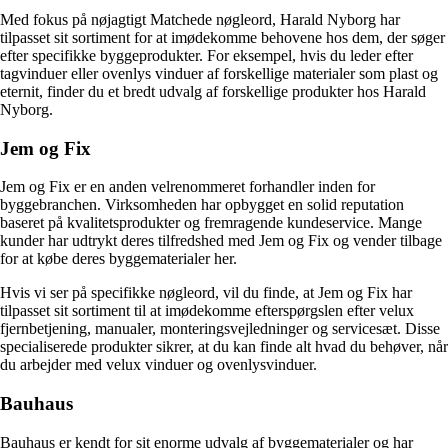
Med fokus på nøjagtigt Matchede nøgleord, Harald Nyborg har
tilpasset sit sortiment for at imødekomme behovene hos dem, der søger
efter specifikke byggeprodukter. For eksempel, hvis du leder efter
tagvinduer eller ovenlys vinduer af forskellige materialer som plast og
eternit, finder du et bredt udvalg af forskellige produkter hos Harald
Nyborg.
Jem og Fix
Jem og Fix er en anden velrenommeret forhandler inden for
byggebranchen. Virksomheden har opbygget en solid reputation
baseret på kvalitetsprodukter og fremragende kundeservice. Mange
kunder har udtrykt deres tilfredshed med Jem og Fix og vender tilbage
for at købe deres byggematerialer her.
Hvis vi ser på specifikke nøgleord, vil du finde, at Jem og Fix har
tilpasset sit sortiment til at imødekomme efterspørgslen efter velux
fjernbetjening, manualer, monteringsvejledninger og servicesæt. Disse
specialiserede produkter sikrer, at du kan finde alt hvad du behøver, når
du arbejder med velux vinduer og ovenlysvinduer.
Bauhaus
Bauhaus er kendt for sit enorme udvalg af byggematerialer og har