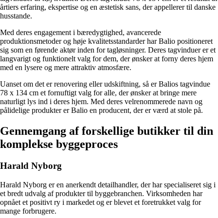
årtiers erfaring, ekspertise og en æstetisk sans, der appellerer til danske
husstande.
Med deres engagement i bæredygtighed, avancerede
produktionsmetoder og høje kvalitetsstandarder har Balio positioneret
sig som en førende aktør inden for tagløsninger. Deres tagvinduer er et
langvarigt og funktionelt valg for dem, der ønsker at forny deres hjem
med en lysere og mere attraktiv atmosfære.
Uanset om det er renovering eller udskiftning, så er Balios tagvindue
78 x 134 cm et fornuftigt valg for alle, der ønsker at bringe mere
naturligt lys ind i deres hjem. Med deres velrenommerede navn og
pålidelige produkter er Balio en producent, der er værd at stole på.
Gennemgang af forskellige butikker til din
komplekse byggeproces
Harald Nyborg
Harald Nyborg er en anerkendt detailhandler, der har specialiseret sig i
et bredt udvalg af produkter til byggebranchen. Virksomheden har
opnået et positivt ry i markedet og er blevet et foretrukket valg for
mange forbrugere.