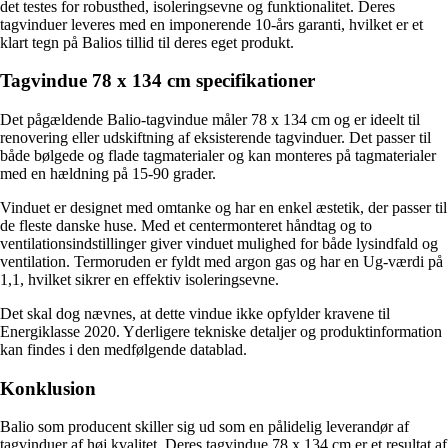
det testes for robusthed, isoleringsevne og funktionalitet. Deres
tagvinduer leveres med en imponerende 10-års garanti, hvilket er et
klart tegn på Balios tillid til deres eget produkt.
Tagvindue 78 x 134 cm specifikationer
Det pågældende Balio-tagvindue måler 78 x 134 cm og er ideelt til
renovering eller udskiftning af eksisterende tagvinduer. Det passer til
både bølgede og flade tagmaterialer og kan monteres på tagmaterialer
med en hældning på 15-90 grader.
Vinduet er designet med omtanke og har en enkel æstetik, der passer til
de fleste danske huse. Med et centermonteret håndtag og to
ventilationsindstillinger giver vinduet mulighed for både lysindfald og
ventilation. Termoruden er fyldt med argon gas og har en Ug-værdi på
1,1, hvilket sikrer en effektiv isoleringsevne.
Det skal dog nævnes, at dette vindue ikke opfylder kravene til
Energiklasse 2020. Yderligere tekniske detaljer og produktinformation
kan findes i den medfølgende datablad.
Konklusion
Balio som producent skiller sig ud som en pålidelig leverandør af
tagvinduer af høj kvalitet. Deres tagvindue 78 x 134 cm er et resultat af