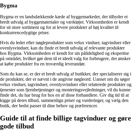
Bygma
Bygma er en landsdækkende kæde af byggemarkeder, der tilbyder et
bredt udvalg af byggematerialer og værktøjer. Virksomheden er kendt
for sit store sortiment og for at levere produkter af høj kvalitet til
konkurrencedygtige priser.
Hvis du leder efter nøgleprodukter som velux vinduer, tagvinduer eller
ovenlysvinduer, kan du finde et bredt udvalg af relevante produkter
hos Bygma. Virksomheden er kendt for sin pålidelighed og ekspertise
på området, hvilket gør dem til et ideelt valg for forbrugere, der ønsker
at købe produkter fra en troværdig leverandør.
Som du kan se, er der et bredt udvalg af butikker, der specialiserer sig i
de produkter, der er nævnt i de angivne nøgleord. Uanset om du søger
velux vinduer, tagvinduer, ovenlysvinduer eller relaterede produkter og
tjenester som fjernbetjeninger og monteringsvejledninger, vil du kunne
finde det, du har brug for hos en af ​​disse forhandlere. Giv dig tid til at
kigge på deres tilbud, sammenlign priser og vurderinger, og vælg den
butik, der bedst passer til dine behov og præferencer.
Guide til at finde billige tagvinduer og gøre
gode tilbud