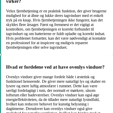
virker?
Velux fjernbetjening er en praktisk funktion, der giver brugerne
mulighed for at åbne og lukke deres tagvinduer med et enkelt
tryk på en knap. Hvis fjernbetjeningen ikke fungerer, kan det
skyldes flere årsager. Først og fremmest er det vigtigt at
kontrollere, om fjernbetjeningen er korrekt forbundet til
tagvinduet og om batterierne er fuldt opladte og korrekt indsat.
Hvis problemet fortsætter, kan det være nødvendigt at kontakte
en professionel for at inspicere og muligvis reparere
fjernbetjeningen eller selve tagvinduet.
Hvad er fordelene ved at have ovenlys vinduer?
Ovenlys vinduer giver mange fordele både i æstetisk og
funktionel henseende. De giver mere naturligt lys og skaber en
lysere og mere luftig atmosfære i rummet. Dette kan være
særligt fordelagtigt i rum, der normalt er mørkere, såsom
loftsrum eller badeværelser. Ovenlys vinduer kan også øge
energieffektiviteten, da de tillader mere naturligt lysindfald,
hvilket kan reducere behovet for kunstig belysning i
dagtimerne. Derudover kan ovenlys vinduer også give