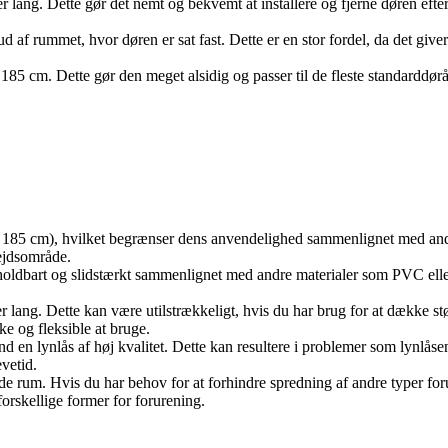
 lang. Dette gør det nemt og bekvemt at installere og fjerne døren eft
af rummet, hvor døren er sat fast. Dette er en stor fordel, da det giver d
85 cm. Dette gør den meget alsidig og passer til de fleste standarddør
 185 cm), hvilket begrænser dens anvendelighed sammenlignet med andre 
bejdsområde.
oldbart og slidstærkt sammenlignet med andre materialer som PVC eller 
 lang. Dette kan være utilstrækkeligt, hvis du har brug for at dække stø
e og fleksible at bruge.
 en lynlås af høj kvalitet. Dette kan resultere i problemer som lynlåsen
vetid.
de rum. Hvis du har behov for at forhindre spredning af andre typer foru
orskellige former for forurening.