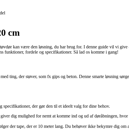
del
20 cm
støvdør kan være den løsning, du har brug for. I denne guide vil vi give 
ns funktioner, fordele og specifikationer. Så lad os komme i gang!
 med ting, der støver, som fx gips og beton. Denne smarte løsning sørger
ecifikationer, der gør den til et ideelt valg for dine behov.
 giver dig mulighed for nemt at komme ind og ud af døråbningen, hvor d
følger der tape, der er 10 meter lang. Du behøver ikke bekymre dig om at 