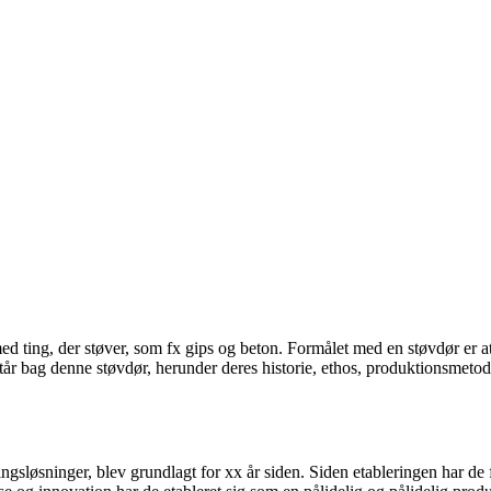
d ting, der støver, som fx gips og beton. Formålet med en støvdør er at 
tår bag denne støvdør, herunder deres historie, ethos, produktionsmetod
gsløsninger, blev grundlagt for xx år siden. Siden etableringen har de f