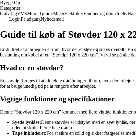
Bygge Op
Kategorier
Gulv
Tag
VVS
Murer
Tømrer
Maler
Elektriker
Vinduer og døre
Udeliv
Han
Login
Få adgang
Nyhedsmail
Guide til køb af Støvdør 120 x 2
Er du træt af at arbejde i et rum, hvor der er støv og snavs overalt? En 
beslutning om købet af en “Støvdør 120 x 220 cm”. Vi vil se på alle de
Hvad er en støvdør?
En støvdør bruges til at afdække døråbninger til rum, hvor der arbejdes
for at bruge unødig tid på at rengøre efter arbejdet.
Vigtige funktioner og specifikationer
Denne “Støvdør 120 x 220 cm” kommer med flere vigtige funktioner og sp
Syede lynlåse:
Denne støvdør er udstyret med en syet lynlås, der
uden at skulle fjerne hele døren.
Tape inkluderet:
For at sikre en solid og sikker fastgørelse med