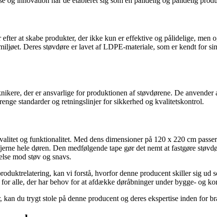
e og innovation har de etableret sig som en pålidelig og pålidelig prod
efter at skabe produkter, der ikke kun er effektive og pålidelige, men 
jøet. Deres støvdøre er lavet af LDPE-materiale, som er kendt for sin h
knikere, der er ansvarlige for produktionen af støvdørene. De anvende
renge standarder og retningslinjer for sikkerhed og kvalitetskontrol.
litet og funktionalitet. Med dens dimensioner på 120 x 220 cm passer 
fjerne hele døren. Den medfølgende tape gør det nemt at fastgøre støvdør
telse mod støv og snavs.
produktrelatering, kan vi forstå, hvorfor denne producent skiller sig ud
lg for alle, der har behov for at afdække døråbninger under bygge- og ko
 kan du trygt stole på denne producent og deres ekspertise inden for b