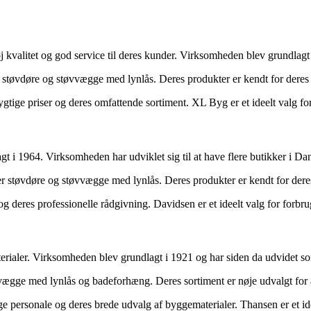
kvalitet og god service til deres kunder. Virksomheden blev grundlagt 
støvdøre og støvvægge med lynlås. Deres produkter er kendt for deres p
ige priser og deres omfattende sortiment. XL Byg er et ideelt valg for
t i 1964. Virksomheden har udviklet sig til at have flere butikker i Da
 støvdøre og støvvægge med lynlås. Deres produkter er kendt for deres 
 deres professionelle rådgivning. Davidsen er et ideelt valg for forbru
rialer. Virksomheden blev grundlagt i 1921 og har siden da udvidet s
gge med lynlås og badeforhæng. Deres sortiment er nøje udvalgt for at 
e personale og deres brede udvalg af byggematerialer. Thansen er et id