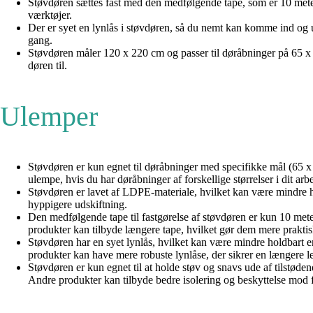
Støvdøren sættes fast med den medfølgende tape, som er 10 meter
værktøjer.
Der er syet en lynlås i støvdøren, så du nemt kan komme ind og ud 
gang.
Støvdøren måler 120 x 220 cm og passer til døråbninger på 65 x 1
døren til.
Ulemper
Støvdøren er kun egnet til døråbninger med specifikke mål (65 x
ulempe, hvis du har døråbninger af forskellige størrelser i dit ar
Støvdøren er lavet af LDPE-materiale, hvilket kan være mindre h
hyppigere udskiftning.
Den medfølgende tape til fastgørelse af støvdøren er kun 10 meter
produkter kan tilbyde længere tape, hvilket gør dem mere praktisk
Støvdøren har en syet lynlås, hvilket kan være mindre holdbart end
produkter kan have mere robuste lynlåse, der sikrer en længere le
Støvdøren er kun egnet til at holde støv og snavs ude af tilstøden
Andre produkter kan tilbyde bedre isolering og beskyttelse mod f