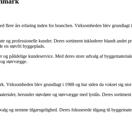
anmark
flere års erfaring inden for branchen. Virksomheden blev grundlagt i
vate og professionelle kunder. Deres sortiment inkluderer blandt andet 
de en støvfri byggeplads.
r og pålidelige kundeservice. Med deres store udvalg af byggemateri
e og støvvægge.
 Virksomheden blev grundlagt i 1988 og har siden da vokset sig stor ved 
ematerialer, herunder støvdøre og støvvægge med lynlås. Deres sortime
lg og nemme tilgængelighed. Deres fokuserede tilgang til byggemateriale