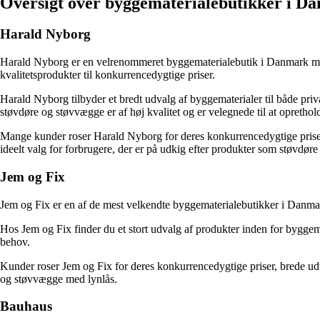
Oversigt over byggematerialebutikker i D
Harald Nyborg
Harald Nyborg er en velrenommeret byggematerialebutik i Danmark med 
kvalitetsprodukter til konkurrencedygtige priser.
Harald Nyborg tilbyder et bredt udvalg af byggematerialer til både pri
støvdøre og støvvægge er af høj kvalitet og er velegnede til at oprethol
Mange kunder roser Harald Nyborg for deres konkurrencedygtige prise
ideelt valg for forbrugere, der er på udkig efter produkter som støvdør
Jem og Fix
Jem og Fix er en af de mest velkendte byggematerialebutikker i Danmark.
Hos Jem og Fix finder du et stort udvalg af produkter inden for bygg
behov.
Kunder roser Jem og Fix for deres konkurrencedygtige priser, brede udva
og støvvægge med lynlås.
Bauhaus