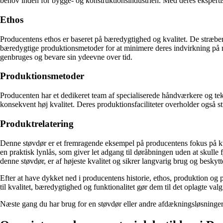
behov inden for bygge- og konstruktionsindustrien. Med deres ekspertis
Ethos
Producentens ethos er baseret på bæredygtighed og kvalitet. De stræber 
bæredygtige produktionsmetoder for at minimere deres indvirkning på mil
genbruges og bevare sin ydeevne over tid.
Produktionsmetoder
Producenten har et dedikeret team af specialiserede håndværkere og te
konsekvent høj kvalitet. Deres produktionsfaciliteter overholder også st
Produktrelatering
Denne støvdør er et fremragende eksempel på producentens fokus på kva
en praktisk lynlås, som giver let adgang til døråbningen uden at skulle 
denne støvdør, er af højeste kvalitet og sikrer langvarig brug og beskyt
Efter at have dykket ned i producentens historie, ethos, produktion og 
til kvalitet, bæredygtighed og funktionalitet gør dem til det oplagte va
Næste gang du har brug for en støvdør eller andre afdækningsløsninger,