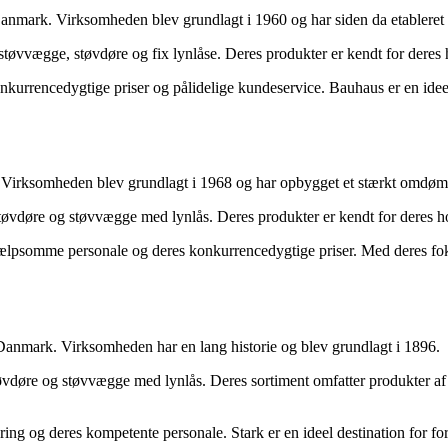
anmark. Virksomheden blev grundlagt i 1960 og har siden da etableret 
støvvægge, støvdøre og fix lynlåse. Deres produkter er kendt for deres 
rrencedygtige priser og pålidelige kundeservice. Bauhaus er en ideel 
 Virksomheden blev grundlagt i 1968 og har opbygget et stærkt omdømme
tøvdøre og støvvægge med lynlås. Deres produkter er kendt for deres ho
jælpsomme personale og deres konkurrencedygtige priser. Med deres fokus
Danmark. Virksomheden har en lang historie og blev grundlagt i 1896.
vdøre og støvvægge med lynlås. Deres sortiment omfatter produkter af hø
ring og deres kompetente personale. Stark er en ideel destination for f