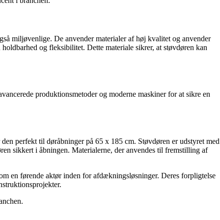
ucent i branchen.
også miljøvenlige. De anvender materialer af høj kvalitet og anvender
oldbarhed og fleksibilitet. Dette materiale sikrer, at støvdøren kan
r avancerede produktionsmetoder og moderne maskiner for at sikre en
den perfekt til døråbninger på 65 x 185 cm. Støvdøren er udstyret med
en sikkert i åbningen. Materialerne, der anvendes til fremstilling af
 som en førende aktør inden for afdækningsløsninger. Deres forpligtelse
nstruktionsprojekter.
ranchen.