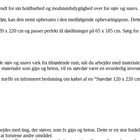
ndt for sin holdbarhed og modstandsdygtighed over for støv og snavs. De
vdør, kan den nemt opbevares i den medfølgende opbevaringspose. Dette 
 x 220 cm og passer perfekt til døråbninger på 65 x 185 cm. Sørg for at
de støv og snavs væk fra tilstødende rum, når du arbejder med materiale
materialer som gips og beton, vil en støvdør være en uvurderlig invest
at træffe en informeret beslutning om købet af en “Støvdør 120 x 220 cm
jdes med ting, der støver, som fx gips og beton. Dette er en stor fordel, 
at forurene andre områder.