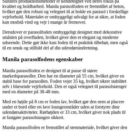
Sunlifes produktionsmetoder er kendetegnet ved deres fokus på
kvalitet og holdbarhed. Manila parasolfoden er fremstillet af beton,
hvilket gør den robust og velegnet til at holde en parasol i forskellige
vejrforhold. Materialet er omhyggeligt udvalgt for at sikre, at foden
kan modstå vind og vejr i mange år fremover.
Derudover er parasolfoden omhyggeligt designet med dekorative
småsten på overfladen, hvilket giver den et elegant og moderne
udseende. Dette gør ikke kun foden til et praktisk tilbehør, men også
til en smuk og stilfuld del af din udendørsindretning.
Manila parasolfodens egenskaber
Manila parasolfoden er designet til at passe til større
markedsparasoller. Den har en diameter på 55 cm, hvilket giver en
stabil base for parasollen. Foden vejer 35 kg, hvilket sikrer stabilitet
selv i blæsende vejrforhold. Den er også velegnet til parasolstænger
med en diameter på 38-48 mm.
Med en højde på 8 cm er foden lav, hvilket gør den nem at placere
under et bord eller en lave loungeområder uden at forstyrre dine
udendørsaktiviteter. Rørhøjden er 33 cm, hvilket giver nok plads til
at fastgøre parasolstangen sikkert.
Manila parasolfoden er fremstillet af stenmateriale, hvilket giver den