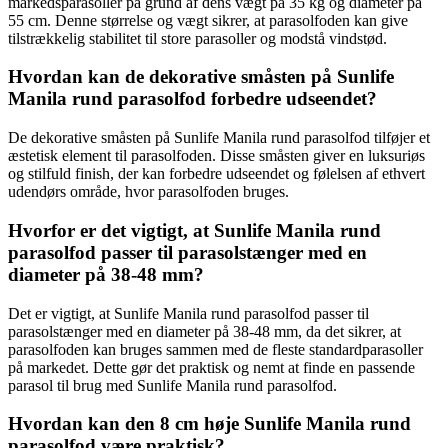
markedsparasoller på grund af dens vægt på 35 kg og diameter på
55 cm. Denne størrelse og vægt sikrer, at parasolfoden kan give
tilstrækkelig stabilitet til store parasoller og modstå vindstød.
Hvordan kan de dekorative småsten på Sunlife
Manila rund parasolfod forbedre udseendet?
De dekorative småsten på Sunlife Manila rund parasolfod tilføjer et
æstetisk element til parasolfoden. Disse småsten giver en luksuriøs
og stilfuld finish, der kan forbedre udseendet og følelsen af ethvert
udendørs område, hvor parasolfoden bruges.
Hvorfor er det vigtigt, at Sunlife Manila rund
parasolfod passer til parasolstænger med en
diameter på 38-48 mm?
Det er vigtigt, at Sunlife Manila rund parasolfod passer til
parasolstænger med en diameter på 38-48 mm, da det sikrer, at
parasolfoden kan bruges sammen med de fleste standardparasoller
på markedet. Dette gør det praktisk og nemt at finde en passende
parasol til brug med Sunlife Manila rund parasolfod.
Hvordan kan den 8 cm høje Sunlife Manila rund
parasolfod være praktisk?