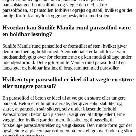
parasolstangen i parasolfoden og vægte den ned, sikrer
parasolfoden, at parasollen forbliver oprejst og stabil, hvilket gør det
muligt for folk at nyde skygge og beskyttelse mod solen.
Hvordan kan Sunlife Manila rund parasolfod være
en holdbar løsning?
Sunlife Manila rund parasolfod er fremstillet af sten, hvilket giver
den robusthed og holdbarhed. Stenmaterialet er kendt for at være
modstandsdygtigt over for elementerne og kan modstå slitage under
udendørsforhold. Dette gør Sunlife Manila rund parasolfod til en
langsigtet og holdbar løsning til brug sammen med parasoller.
Hvilken type parasolfod er ideel til at vægte en større
eller tungere parasol?
En parasolfod af beton er ideel til at vægte en større eller tungere
parasol. Beton er et tungt materiale, der giver solid stabilitet og
sikrer, at parasolen står sikkert, selv under blæsende forhold.
Parasolfoden i beton kan justeres i vægt ved at tilføje eller fjerne
vægtplader, hvilket gør den mere fleksibel og tilpasselig til
forskellige parasolstørrelser og vægtklasser. Den runde form gør det
også lettere at placere parasolfoden på forskellige overflader og sikre