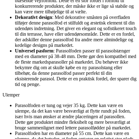
blæsende vejrforhold. Dette er en stor fordel i forhold til
konkurrerende produkter, der måske ikke er lige så stabile og
kan være mere tilbøjelige til at vælte.
Dekorativt design
: Med dekorative småsten på overfladen
tilføjer denne parasolfod et stilfuldt og æstetisk element til din
udendørs indretning. Det giver en elegant og sofistikeret touch
til din terrasse, have eller udendørsområde. Dette er en fordel,
der adskiller denne parasolfod fra andre mere almindelige og
kedelige designs på markedet.
Universel pasform
: Parasolfoden passer til parasolstænger
med en diameter på 38-48 mm. Dette gør den kompatibel med
de fleste markedsparasoller på markedet. Du behøver ikke
bekymre dig om at skulle købe en ny parasolstang eller
tilbehør, da denne parasolfod passer perfekt til din
eksisterende parasol. Dette er en praktisk fordel, der sparer dig
tid og penge.
Ulemper
Parasolfoden er tung og vejer 35 kg. Dette kan være en
ulempe, da det kan være besværligt at flytte rundt på foden,
især hvis man ønsker at ændre placeringen af parasollen.
Dette gør produktet mindre fleksibelt og mere besværligt at
bruge sammenlignet med lettere parasolfødder på markedet.
Parasolfoden har en diameter på 55 cm. Dette kan være en
ulempe, da det betyder, at foden optager en relativt stor plads