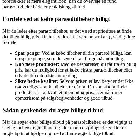
foretrækker et mere elegant look, kan du overveje en rund
parasolfod, der både er praktisk og stilfuld.
Fordele ved at købe parasoltilbehør billigt
Når du leder efter parasoltilbehør, er det værd at prioritere at finde
det til en billig pris. Dette skyldes, at lavere priser kan give dig flere
fordele:
Spar penge:
Ved at købe tilbehør til din parasol billigt, kan
du spare penge, som du senere kan bruge på andre ting.
Køb flere produkter:
Med de besparelser, du får fra en billig
pris, har du mulighed for at købe ekstra parasoltilbehør eller
udvide din udendørs indretning.
Sikre bedre kvalitet:
Selvom prisen er lav, betyder det ikke
nødvendigvis, at kvaliteten er dårlig. Du kan stadig finde
produkter af høj kvalitet til en billig pris, især når du er
opmærksom på salgsbegivenheder og gode tilbud.
Sådan genkender du ægte billige tilbud
Når du søger efter billige tilbud på parasoltilbehør, er det vigtigt at
skelne mellem ægte tilbud og blot markedsføringstricks. Her er
nogle tip til at hjælpe dig med at finde ægte billige tilbud: