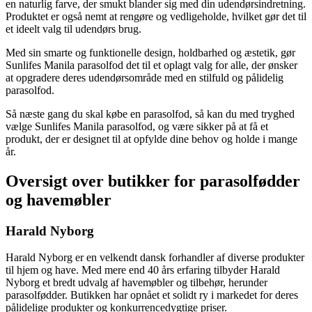
en naturlig farve, der smukt blander sig med din udendørsindretning.
Produktet er også nemt at rengøre og vedligeholde, hvilket gør det til
et ideelt valg til udendørs brug.
Med sin smarte og funktionelle design, holdbarhed og æstetik, gør
Sunlifes Manila parasolfod det til et oplagt valg for alle, der ønsker
at opgradere deres udendørsområde med en stilfuld og pålidelig
parasolfod.
Så næste gang du skal købe en parasolfod, så kan du med tryghed
vælge Sunlifes Manila parasolfod, og være sikker på at få et
produkt, der er designet til at opfylde dine behov og holde i mange
år.
Oversigt over butikker for parasolfødder
og havemøbler
Harald Nyborg
Harald Nyborg er en velkendt dansk forhandler af diverse produkter
til hjem og have. Med mere end 40 års erfaring tilbyder Harald
Nyborg et bredt udvalg af havemøbler og tilbehør, herunder
parasolfødder. Butikken har opnået et solidt ry i markedet for deres
pålidelige produkter og konkurrencedygtige priser.