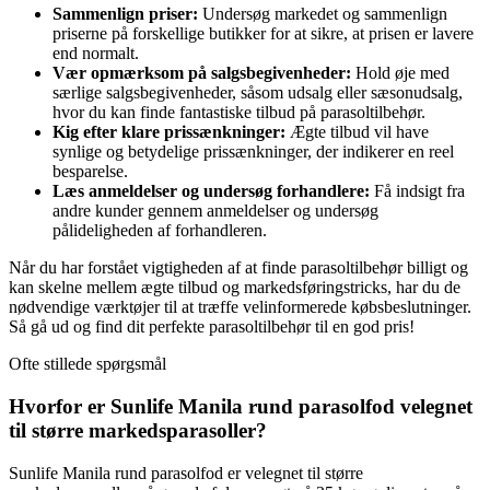
Sammenlign priser:
Undersøg markedet og sammenlign
priserne på forskellige butikker for at sikre, at prisen er lavere
end normalt.
Vær opmærksom på salgsbegivenheder:
Hold øje med
særlige salgsbegivenheder, såsom udsalg eller sæsonudsalg,
hvor du kan finde fantastiske tilbud på parasoltilbehør.
Kig efter klare prissænkninger:
Ægte tilbud vil have
synlige og betydelige prissænkninger, der indikerer en reel
besparelse.
Læs anmeldelser og undersøg forhandlere:
Få indsigt fra
andre kunder gennem anmeldelser og undersøg
pålideligheden af forhandleren.
Når du har forstået vigtigheden af at finde parasoltilbehør billigt og
kan skelne mellem ægte tilbud og markedsføringstricks, har du de
nødvendige værktøjer til at træffe velinformerede købsbeslutninger.
Så gå ud og find dit perfekte parasoltilbehør til en god pris!
Ofte stillede spørgsmål
Hvorfor er Sunlife Manila rund parasolfod velegnet
til større markedsparasoller?
Sunlife Manila rund parasolfod er velegnet til større