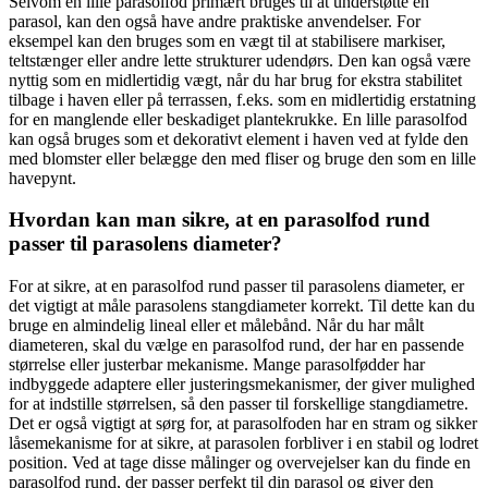
Selvom en lille parasolfod primært bruges til at understøtte en
parasol, kan den også have andre praktiske anvendelser. For
eksempel kan den bruges som en vægt til at stabilisere markiser,
teltstænger eller andre lette strukturer udendørs. Den kan også være
nyttig som en midlertidig vægt, når du har brug for ekstra stabilitet
tilbage i haven eller på terrassen, f.eks. som en midlertidig erstatning
for en manglende eller beskadiget plantekrukke. En lille parasolfod
kan også bruges som et dekorativt element i haven ved at fylde den
med blomster eller belægge den med fliser og bruge den som en lille
havepynt.
Hvordan kan man sikre, at en parasolfod rund
passer til parasolens diameter?
For at sikre, at en parasolfod rund passer til parasolens diameter, er
det vigtigt at måle parasolens stangdiameter korrekt. Til dette kan du
bruge en almindelig lineal eller et målebånd. Når du har målt
diameteren, skal du vælge en parasolfod rund, der har en passende
størrelse eller justerbar mekanisme. Mange parasolfødder har
indbyggede adaptere eller justeringsmekanismer, der giver mulighed
for at indstille størrelsen, så den passer til forskellige stangdiametre.
Det er også vigtigt at sørg for, at parasolfoden har en stram og sikker
låsemekanisme for at sikre, at parasolen forbliver i en stabil og lodret
position. Ved at tage disse målinger og overvejelser kan du finde en
parasolfod rund, der passer perfekt til din parasol og giver den