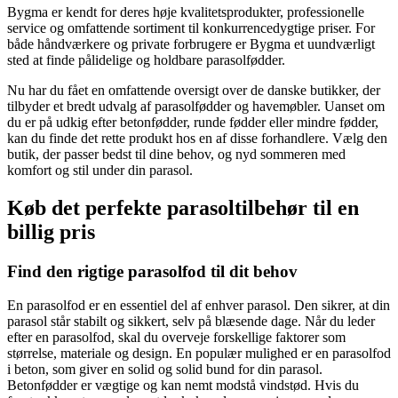
Bygma er kendt for deres høje kvalitetsprodukter, professionelle
service og omfattende sortiment til konkurrencedygtige priser. For
både håndværkere og private forbrugere er Bygma et uundværligt
sted at finde pålidelige og holdbare parasolfødder.
Nu har du fået en omfattende oversigt over de danske butikker, der
tilbyder et bredt udvalg af parasolfødder og havemøbler. Uanset om
du er på udkig efter betonfødder, runde fødder eller mindre fødder,
kan du finde det rette produkt hos en af disse forhandlere. Vælg den
butik, der passer bedst til dine behov, og nyd sommeren med
komfort og stil under din parasol.
Køb det perfekte parasoltilbehør til en
billig pris
Find den rigtige parasolfod til dit behov
En parasolfod er en essentiel del af enhver parasol. Den sikrer, at din
parasol står stabilt og sikkert, selv på blæsende dage. Når du leder
efter en parasolfod, skal du overveje forskellige faktorer som
størrelse, materiale og design. En populær mulighed er en parasolfod
i beton, som giver en solid og solid bund for din parasol.
Betonfødder er vægtige og kan nemt modstå vindstød. Hvis du