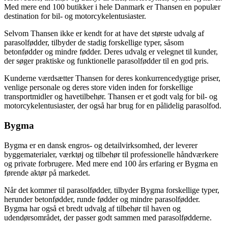
Med mere end 100 butikker i hele Danmark er Thansen en populær
destination for bil- og motorcykelentusiaster.
Selvom Thansen ikke er kendt for at have det største udvalg af
parasolfødder, tilbyder de stadig forskellige typer, såsom
betonfødder og mindre fødder. Deres udvalg er velegnet til kunder,
der søger praktiske og funktionelle parasolfødder til en god pris.
Kunderne værdsætter Thansen for deres konkurrencedygtige priser,
venlige personale og deres store viden inden for forskellige
transportmidler og havetilbehør. Thansen er et godt valg for bil- og
motorcykelentusiaster, der også har brug for en pålidelig parasolfod.
Bygma
Bygma er en dansk engros- og detailvirksomhed, der leverer
byggematerialer, værktøj og tilbehør til professionelle håndværkere
og private forbrugere. Med mere end 100 års erfaring er Bygma en
førende aktør på markedet.
Når det kommer til parasolfødder, tilbyder Bygma forskellige typer,
herunder betonfødder, runde fødder og mindre parasolfødder.
Bygma har også et bredt udvalg af tilbehør til haven og
udendørsområdet, der passer godt sammen med parasolfødderne.