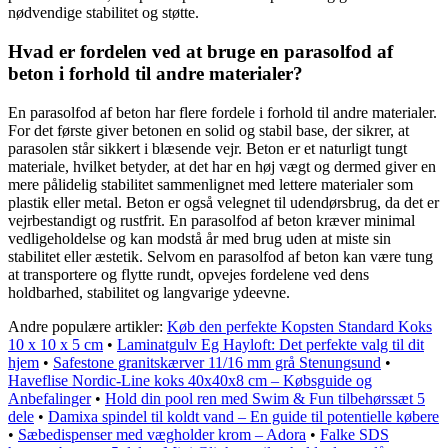
nødvendige stabilitet og støtte.
Hvad er fordelen ved at bruge en parasolfod af
beton i forhold til andre materialer?
En parasolfod af beton har flere fordele i forhold til andre materialer.
For det første giver betonen en solid og stabil base, der sikrer, at
parasolen står sikkert i blæsende vejr. Beton er et naturligt tungt
materiale, hvilket betyder, at det har en høj vægt og dermed giver en
mere pålidelig stabilitet sammenlignet med lettere materialer som
plastik eller metal. Beton er også velegnet til udendørsbrug, da det er
vejrbestandigt og rustfrit. En parasolfod af beton kræver minimal
vedligeholdelse og kan modstå år med brug uden at miste sin
stabilitet eller æstetik. Selvom en parasolfod af beton kan være tung
at transportere og flytte rundt, opvejes fordelene ved dens
holdbarhed, stabilitet og langvarige ydeevne.
Andre populære artikler:
Køb den perfekte Kopsten Standard Koks
10 x 10 x 5 cm
•
Laminatgulv Eg Hayloft: Det perfekte valg til dit
hjem
•
Safestone granitskærver 11/16 mm grå Stenungsund
•
Haveflise Nordic-Line koks 40x40x8 cm – Købsguide og
Anbefalinger
•
Hold din pool ren med Swim & Fun tilbehørssæt 5
dele
•
Damixa spindel til koldt vand – En guide til potentielle købere
•
Sæbedispenser med vægholder krom – Adora
•
Falke SDS