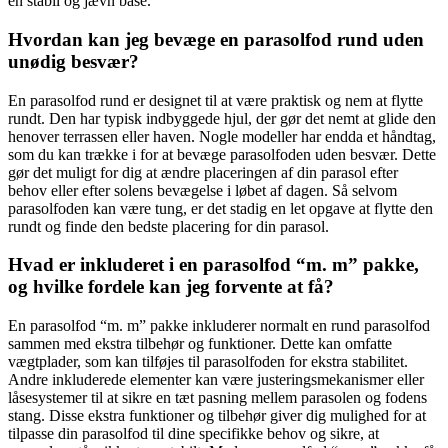
en stabil og jævn base.
Hvordan kan jeg bevæge en parasolfod rund uden
unødig besvær?
En parasolfod rund er designet til at være praktisk og nem at flytte
rundt. Den har typisk indbyggede hjul, der gør det nemt at glide den
henover terrassen eller haven. Nogle modeller har endda et håndtag,
som du kan trække i for at bevæge parasolfoden uden besvær. Dette
gør det muligt for dig at ændre placeringen af din parasol efter
behov eller efter solens bevægelse i løbet af dagen. Så selvom
parasolfoden kan være tung, er det stadig en let opgave at flytte den
rundt og finde den bedste placering for din parasol.
Hvad er inkluderet i en parasolfod “m. m” pakke,
og hvilke fordele kan jeg forvente at få?
En parasolfod “m. m” pakke inkluderer normalt en rund parasolfod
sammen med ekstra tilbehør og funktioner. Dette kan omfatte
vægtplader, som kan tilføjes til parasolfoden for ekstra stabilitet.
Andre inkluderede elementer kan være justeringsmekanismer eller
låsesystemer til at sikre en tæt pasning mellem parasolen og fodens
stang. Disse ekstra funktioner og tilbehør giver dig mulighed for at
tilpasse din parasolfod til dine specifikke behov og sikre, at