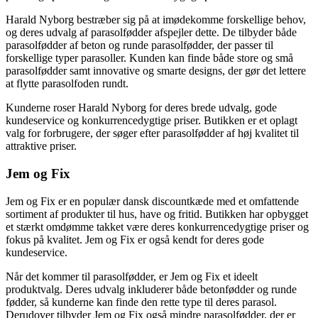
Harald Nyborg bestræber sig på at imødekomme forskellige behov,
og deres udvalg af parasolfødder afspejler dette. De tilbyder både
parasolfødder af beton og runde parasolfødder, der passer til
forskellige typer parasoller. Kunden kan finde både store og små
parasolfødder samt innovative og smarte designs, der gør det lettere
at flytte parasolfoden rundt.
Kunderne roser Harald Nyborg for deres brede udvalg, gode
kundeservice og konkurrencedygtige priser. Butikken er et oplagt
valg for forbrugere, der søger efter parasolfødder af høj kvalitet til
attraktive priser.
Jem og Fix
Jem og Fix er en populær dansk discountkæde med et omfattende
sortiment af produkter til hus, have og fritid. Butikken har opbygget
et stærkt omdømme takket være deres konkurrencedygtige priser og
fokus på kvalitet. Jem og Fix er også kendt for deres gode
kundeservice.
Når det kommer til parasolfødder, er Jem og Fix et ideelt
produktvalg. Deres udvalg inkluderer både betonfødder og runde
fødder, så kunderne kan finde den rette type til deres parasol.
Derudover tilbyder Jem og Fix også mindre parasolfødder, der er