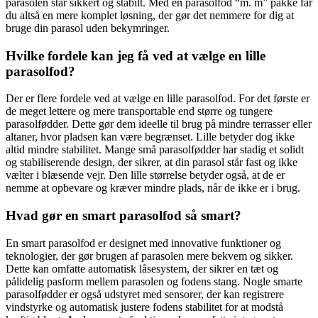
parasolen står sikkert og stabilt. Med en parasolfod “m. m” pakke får
du altså en mere komplet løsning, der gør det nemmere for dig at
bruge din parasol uden bekymringer.
Hvilke fordele kan jeg få ved at vælge en lille
parasolfod?
Der er flere fordele ved at vælge en lille parasolfod. For det første er
de meget lettere og mere transportable end større og tungere
parasolfødder. Dette gør dem ideelle til brug på mindre terrasser eller
altaner, hvor pladsen kan være begrænset. Lille betyder dog ikke
altid mindre stabilitet. Mange små parasolfødder har stadig et solidt
og stabiliserende design, der sikrer, at din parasol står fast og ikke
vælter i blæsende vejr. Den lille størrelse betyder også, at de er
nemme at opbevare og kræver mindre plads, når de ikke er i brug.
Hvad gør en smart parasolfod så smart?
En smart parasolfod er designet med innovative funktioner og
teknologier, der gør brugen af parasolen mere bekvem og sikker.
Dette kan omfatte automatisk låsesystem, der sikrer en tæt og
pålidelig pasform mellem parasolen og fodens stang. Nogle smarte
parasolfødder er også udstyret med sensorer, der kan registrere
vindstyrke og automatisk justere fodens stabilitet for at modstå