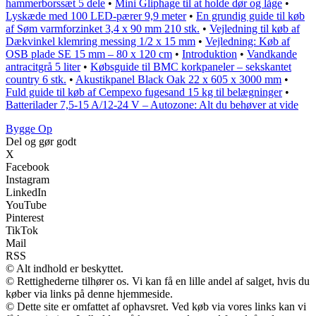
hammerborssæt 5 dele
•
Mini Gliphage til at holde dør og låge
•
Lyskæde med 100 LED-pærer 9,9 meter
•
En grundig guide til køb
af Søm varmforzinket 3,4 x 90 mm 210 stk.
•
Vejledning til køb af
Dækvinkel klemring messing 1/2 x 15 mm
•
Vejledning: Køb af
OSB plade SE 15 mm – 80 x 120 cm
•
Introduktion
•
Vandkande
antracitgrå 5 liter
•
Købsguide til BMC korkpaneler – sekskantet
country 6 stk.
•
Akustikpanel Black Oak 22 x 605 x 3000 mm
•
Fuld guide til køb af Cempexo fugesand 15 kg til belægninger
•
Batterilader 7,5-15 A/12-24 V – Autozone: Alt du behøver at vide
Bygge Op
Del og gør godt
X
Facebook
Instagram
LinkedIn
YouTube
Pinterest
TikTok
Mail
RSS
© Alt indhold er beskyttet.
© Rettighederne tilhører os. Vi kan få en lille andel af salget, hvis du
køber via links på denne hjemmeside.
© Dette site er omfattet af ophavsret. Ved køb via vores links kan vi