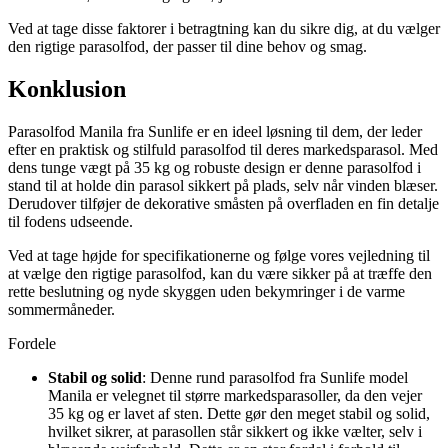
Ved at tage disse faktorer i betragtning kan du sikre dig, at du vælger
den rigtige parasolfod, der passer til dine behov og smag.
Konklusion
Parasolfod Manila fra Sunlife er en ideel løsning til dem, der leder
efter en praktisk og stilfuld parasolfod til deres markedsparasol. Med
dens tunge vægt på 35 kg og robuste design er denne parasolfod i
stand til at holde din parasol sikkert på plads, selv når vinden blæser.
Derudover tilføjer de dekorative småsten på overfladen en fin detalje
til fodens udseende.
Ved at tage højde for specifikationerne og følge vores vejledning til
at vælge den rigtige parasolfod, kan du være sikker på at træffe den
rette beslutning og nyde skyggen uden bekymringer i de varme
sommermåneder.
Fordele
Stabil og solid
: Denne rund parasolfod fra Sunlife model
Manila er velegnet til større markedsparasoller, da den vejer
35 kg og er lavet af sten. Dette gør den meget stabil og solid,
hvilket sikrer, at parasollen står sikkert og ikke vælter, selv i