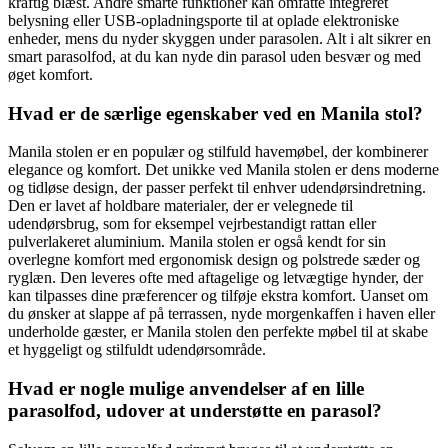
kraftig blæst. Andre smarte funktioner kan omfatte integreret
belysning eller USB-opladningsporte til at oplade elektroniske
enheder, mens du nyder skyggen under parasolen. Alt i alt sikrer en
smart parasolfod, at du kan nyde din parasol uden besvær og med
øget komfort.
Hvad er de særlige egenskaber ved en Manila stol?
Manila stolen er en populær og stilfuld havemøbel, der kombinerer
elegance og komfort. Det unikke ved Manila stolen er dens moderne
og tidløse design, der passer perfekt til enhver udendørsindretning.
Den er lavet af holdbare materialer, der er velegnede til
udendørsbrug, som for eksempel vejrbestandigt rattan eller
pulverlakeret aluminium. Manila stolen er også kendt for sin
overlegne komfort med ergonomisk design og polstrede sæder og
ryglæn. Den leveres ofte med aftagelige og letvægtige hynder, der
kan tilpasses dine præferencer og tilføje ekstra komfort. Uanset om
du ønsker at slappe af på terrassen, nyde morgenkaffen i haven eller
underholde gæster, er Manila stolen den perfekte møbel til at skabe
et hyggeligt og stilfuldt udendørsområde.
Hvad er nogle mulige anvendelser af en lille
parasolfod, udover at understøtte en parasol?