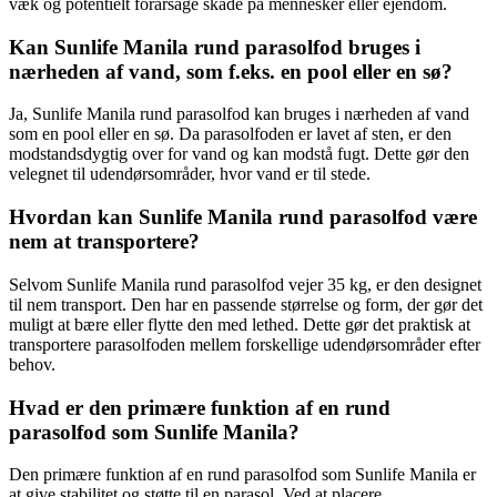
væk og potentielt forårsage skade på mennesker eller ejendom.
Kan Sunlife Manila rund parasolfod bruges i
nærheden af vand, som f.eks. en pool eller en sø?
Ja, Sunlife Manila rund parasolfod kan bruges i nærheden af vand
som en pool eller en sø. Da parasolfoden er lavet af sten, er den
modstandsdygtig over for vand og kan modstå fugt. Dette gør den
velegnet til udendørsområder, hvor vand er til stede.
Hvordan kan Sunlife Manila rund parasolfod være
nem at transportere?
Selvom Sunlife Manila rund parasolfod vejer 35 kg, er den designet
til nem transport. Den har en passende størrelse og form, der gør det
muligt at bære eller flytte den med lethed. Dette gør det praktisk at
transportere parasolfoden mellem forskellige udendørsområder efter
behov.
Hvad er den primære funktion af en rund
parasolfod som Sunlife Manila?
Den primære funktion af en rund parasolfod som Sunlife Manila er
at give stabilitet og støtte til en parasol. Ved at placere