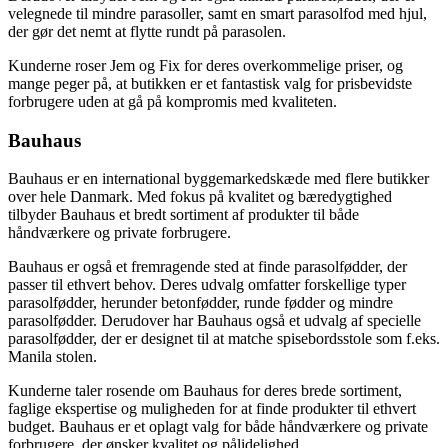
velegnede til mindre parasoller, samt en smart parasolfod med hjul,
der gør det nemt at flytte rundt på parasolen.
Kunderne roser Jem og Fix for deres overkommelige priser, og
mange peger på, at butikken er et fantastisk valg for prisbevidste
forbrugere uden at gå på kompromis med kvaliteten.
Bauhaus
Bauhaus er en international byggemarkedskæde med flere butikker
over hele Danmark. Med fokus på kvalitet og bæredygtighed
tilbyder Bauhaus et bredt sortiment af produkter til både
håndværkere og private forbrugere.
Bauhaus er også et fremragende sted at finde parasolfødder, der
passer til ethvert behov. Deres udvalg omfatter forskellige typer
parasolfødder, herunder betonfødder, runde fødder og mindre
parasolfødder. Derudover har Bauhaus også et udvalg af specielle
parasolfødder, der er designet til at matche spisebordsstole som f.eks.
Manila stolen.
Kunderne taler rosende om Bauhaus for deres brede sortiment,
faglige ekspertise og muligheden for at finde produkter til ethvert
budget. Bauhaus er et oplagt valg for både håndværkere og private
forbrugere, der ønsker kvalitet og pålidelighed.