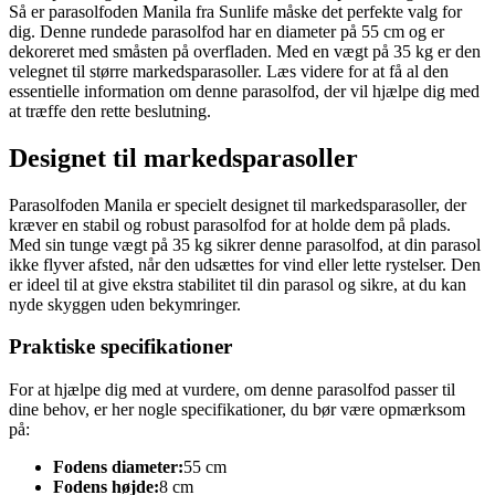
Så er parasolfoden Manila fra Sunlife måske det perfekte valg for
dig. Denne rundede parasolfod har en diameter på 55 cm og er
dekoreret med småsten på overfladen. Med en vægt på 35 kg er den
velegnet til større markedsparasoller. Læs videre for at få al den
essentielle information om denne parasolfod, der vil hjælpe dig med
at træffe den rette beslutning.
Designet til markedsparasoller
Parasolfoden Manila er specielt designet til markedsparasoller, der
kræver en stabil og robust parasolfod for at holde dem på plads.
Med sin tunge vægt på 35 kg sikrer denne parasolfod, at din parasol
ikke flyver afsted, når den udsættes for vind eller lette rystelser. Den
er ideel til at give ekstra stabilitet til din parasol og sikre, at du kan
nyde skyggen uden bekymringer.
Praktiske specifikationer
For at hjælpe dig med at vurdere, om denne parasolfod passer til
dine behov, er her nogle specifikationer, du bør være opmærksom
på:
Fodens diameter:
55 cm
Fodens højde:
8 cm