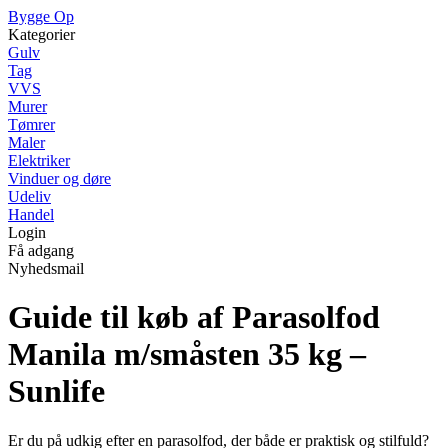
Bygge Op
Kategorier
Gulv
Tag
VVS
Murer
Tømrer
Maler
Elektriker
Vinduer og døre
Udeliv
Handel
Login
Få adgang
Nyhedsmail
Guide til køb af Parasolfod
Manila m/småsten 35 kg –
Sunlife
Er du på udkig efter en parasolfod, der både er praktisk og stilfuld?