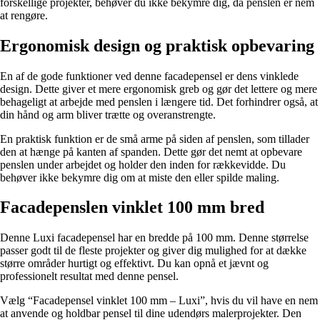
forskellige projekter, behøver du ikke bekymre dig, da penslen er nem
at rengøre.
Ergonomisk design og praktisk opbevaring
En af de gode funktioner ved denne facadepensel er dens vinklede
design. Dette giver et mere ergonomisk greb og gør det lettere og mere
behageligt at arbejde med penslen i længere tid. Det forhindrer også, at
din hånd og arm bliver trætte og overanstrengte.
En praktisk funktion er de små arme på siden af penslen, som tillader
den at hænge på kanten af spanden. Dette gør det nemt at opbevare
penslen under arbejdet og holder den inden for rækkevidde. Du
behøver ikke bekymre dig om at miste den eller spilde maling.
Facadepenslen vinklet 100 mm bred
Denne Luxi facadepensel har en bredde på 100 mm. Denne størrelse
passer godt til de fleste projekter og giver dig mulighed for at dække
større områder hurtigt og effektivt. Du kan opnå et jævnt og
professionelt resultat med denne pensel.
Vælg “Facadepensel vinklet 100 mm – Luxi”, hvis du vil have en nem
at anvende og holdbar pensel til dine udendørs malerprojekter. Den