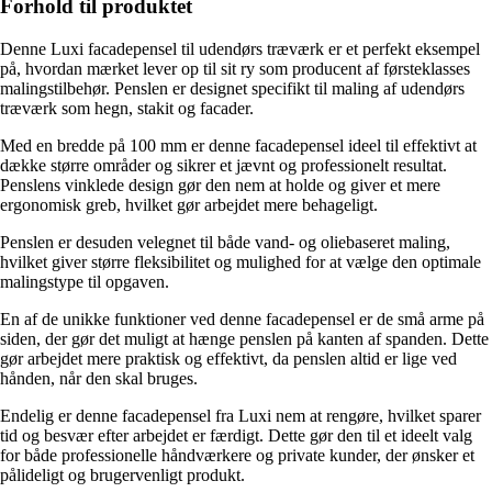
Forhold til produktet
Denne Luxi facadepensel til udendørs træværk er et perfekt eksempel
på, hvordan mærket lever op til sit ry som producent af førsteklasses
malingstilbehør. Penslen er designet specifikt til maling af udendørs
træværk som hegn, stakit og facader.
Med en bredde på 100 mm er denne facadepensel ideel til effektivt at
dække større områder og sikrer et jævnt og professionelt resultat.
Penslens vinklede design gør den nem at holde og giver et mere
ergonomisk greb, hvilket gør arbejdet mere behageligt.
Penslen er desuden velegnet til både vand- og oliebaseret maling,
hvilket giver større fleksibilitet og mulighed for at vælge den optimale
malingstype til opgaven.
En af de unikke funktioner ved denne facadepensel er de små arme på
siden, der gør det muligt at hænge penslen på kanten af spanden. Dette
gør arbejdet mere praktisk og effektivt, da penslen altid er lige ved
hånden, når den skal bruges.
Endelig er denne facadepensel fra Luxi nem at rengøre, hvilket sparer
tid og besvær efter arbejdet er færdigt. Dette gør den til et ideelt valg
for både professionelle håndværkere og private kunder, der ønsker et
pålideligt og brugervenligt produkt.