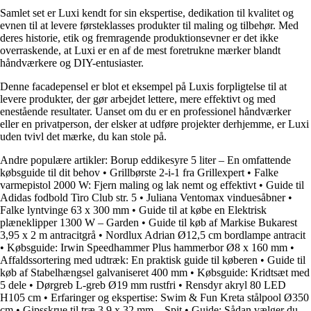
Samlet set er Luxi kendt for sin ekspertise, dedikation til kvalitet og
evnen til at levere førsteklasses produkter til maling og tilbehør. Med
deres historie, etik og fremragende produktionsevner er det ikke
overraskende, at Luxi er en af de mest foretrukne mærker blandt
håndværkere og DIY-entusiaster.
Denne facadepensel er blot et eksempel på Luxis forpligtelse til at
levere produkter, der gør arbejdet lettere, mere effektivt og med
enestående resultater. Uanset om du er en professionel håndværker
eller en privatperson, der elsker at udføre projekter derhjemme, er Luxi
uden tvivl det mærke, du kan stole på.
Andre populære artikler:
Borup eddikesyre 5 liter – En omfattende
købsguide til dit behov
•
Grillbørste 2-i-1 fra Grillexpert
•
Falke
varmepistol 2000 W: Fjern maling og lak nemt og effektivt
•
Guide til
Adidas fodbold Tiro Club str. 5
•
Juliana Ventomax vinduesåbner
•
Falke lyntvinge 63 x 300 mm
•
Guide til at købe en Elektrisk
plæneklipper 1300 W – Garden
•
Guide til køb af Markise Bukarest
3,95 x 2 m antracitgrå
•
Nordlux Adrian Ø12,5 cm bordlampe antracit
•
Købsguide: Irwin Speedhammer Plus hammerbor Ø8 x 160 mm
•
Affaldssortering med udtræk: En praktisk guide til køberen
•
Guide til
køb af Stabelhængsel galvaniseret 400 mm
•
Købsguide: Kridtsæt med
5 dele
•
Dørgreb L-greb Ø19 mm rustfri
•
Rensdyr akryl 80 LED
H105 cm
•
Erfaringer og ekspertise: Swim & Fun Kreta stålpool Ø350
cm
•
Gipsskrue til træ 3,9 x 32 mm – Spit
•
Guide: Sådan vælger du