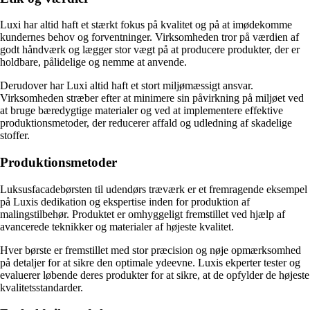
Luxi har altid haft et stærkt fokus på kvalitet og på at imødekomme
kundernes behov og forventninger. Virksomheden tror på værdien af
godt håndværk og lægger stor vægt på at producere produkter, der er
holdbare, pålidelige og nemme at anvende.
Derudover har Luxi altid haft et stort miljømæssigt ansvar.
Virksomheden stræber efter at minimere sin påvirkning på miljøet ved
at bruge bæredygtige materialer og ved at implementere effektive
produktionsmetoder, der reducerer affald og udledning af skadelige
stoffer.
Produktionsmetoder
Luksusfacadebørsten til udendørs træværk er et fremragende eksempel
på Luxis dedikation og ekspertise inden for produktion af
malingstilbehør. Produktet er omhyggeligt fremstillet ved hjælp af
avancerede teknikker og materialer af højeste kvalitet.
Hver børste er fremstillet med stor præcision og nøje opmærksomhed
på detaljer for at sikre den optimale ydeevne. Luxis ekperter tester og
evaluerer løbende deres produkter for at sikre, at de opfylder de højeste
kvalitetsstandarder.