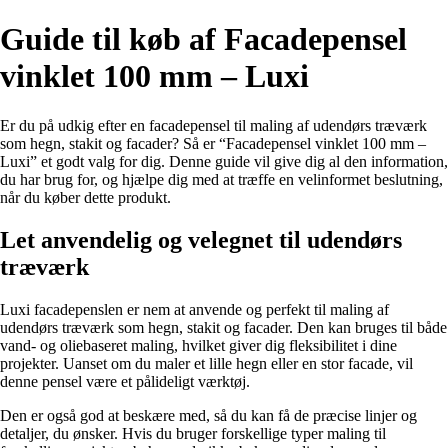
Guide til køb af Facadepensel
vinklet 100 mm – Luxi
Er du på udkig efter en facadepensel til maling af udendørs træværk
som hegn, stakit og facader? Så er “Facadepensel vinklet 100 mm –
Luxi” et godt valg for dig. Denne guide vil give dig al den information,
du har brug for, og hjælpe dig med at træffe en velinformet beslutning,
når du køber dette produkt.
Let anvendelig og velegnet til udendørs
træværk
Luxi facadepenslen er nem at anvende og perfekt til maling af
udendørs træværk som hegn, stakit og facader. Den kan bruges til både
vand- og oliebaseret maling, hvilket giver dig fleksibilitet i dine
projekter. Uanset om du maler et lille hegn eller en stor facade, vil
denne pensel være et pålideligt værktøj.
Den er også god at beskære med, så du kan få de præcise linjer og
detaljer, du ønsker. Hvis du bruger forskellige typer maling til