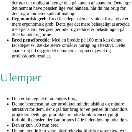
der gør det muligt at hænge den på kanten af spanden. Dette gør
det nemt at have penslen lige ved hånden, når du har brug for
den, og minimerer spild af maling.
Ergonomisk greb
: Luxi facadepenslen er vinklet for at give et
mere ergonomisk greb. Dette gør det mere behageligt at arbejde
med penslen i længere perioder og reducerer belastningen på
dine hænder og arme.
Bred penselbredde
: Med en bredde på 100 mm kan denne
facadepensel dække større områder hurtigt og effektivt. Dette
sparer dig tid og gør det nemmere at opnå et jævnt og
professionelt resultat.
Ulemper
Den er kun egnet til udendørs brug
Denne begrænsning gør produktet mindre alsidigt og mindre
attraktivt for dem, der også har brug for en pensel til indendørs
projekter. Dette gør produktet mindre konkurrencedygtigt i
forhold til pensler, der kan bruges både indendørs og udendørs.
Den er kun 100 mm bred
Denne bredde kan være utilstrækkelig til større projekter, hvor