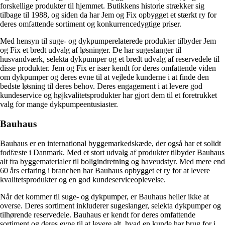
forskellige produkter til hjemmet. Butikkens historie strækker sig
tilbage til 1988, og siden da har Jem og Fix opbygget et stærkt ry for
deres omfattende sortiment og konkurrencedygtige priser.
Med hensyn til suge- og dykpumperelaterede produkter tilbyder Jem
og Fix et bredt udvalg af løsninger. De har sugeslanger til
husvandværk, selekta dykpumper og et bredt udvalg af reservedele til
disse produkter. Jem og Fix er især kendt for deres omfattende viden
om dykpumper og deres evne til at vejlede kunderne i at finde den
bedste løsning til deres behov. Deres engagement i at levere god
kundeservice og højkvalitetsprodukter har gjort dem til et foretrukket
valg for mange dykpumpeentusiaster.
Bauhaus
Bauhaus er en international byggemarkedskæde, der også har et solidt
fodfæste i Danmark. Med et stort udvalg af produkter tilbyder Bauhaus
alt fra byggematerialer til boligindretning og haveudstyr. Med mere end
60 års erfaring i branchen har Bauhaus opbygget et ry for at levere
kvalitetsprodukter og en god kundeserviceoplevelse.
Når det kommer til suge- og dykpumper, er Bauhaus heller ikke at
overse. Deres sortiment inkluderer sugeslanger, selekta dykpumper og
tilhørende reservedele. Bauhaus er kendt for deres omfattende
sortiment og deres evne til at levere alt, hvad en kunde har brug for i