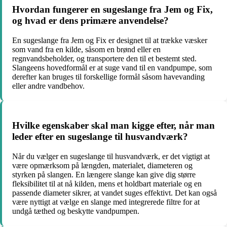
Hvordan fungerer en sugeslange fra Jem og Fix,
og hvad er dens primære anvendelse?
En sugeslange fra Jem og Fix er designet til at trække væsker
som vand fra en kilde, såsom en brønd eller en
regnvandsbeholder, og transportere den til et bestemt sted.
Slangeens hovedformål er at suge vand til en vandpumpe, som
derefter kan bruges til forskellige formål såsom havevanding
eller andre vandbehov.
Hvilke egenskaber skal man kigge efter, når man
leder efter en sugeslange til husvandværk?
Når du vælger en sugeslange til husvandværk, er det vigtigt at
være opmærksom på længden, materialet, diameteren og
styrken på slangen. En længere slange kan give dig større
fleksibilitet til at nå kilden, mens et holdbart materiale og en
passende diameter sikrer, at vandet suges effektivt. Det kan også
være nyttigt at vælge en slange med integrerede filtre for at
undgå tæthed og beskytte vandpumpen.