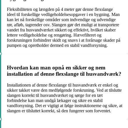
Fleksibiliteten og længden på 4 meter gør denne flexslange
ideel til forskellige vedligeholdelsesopgaver i en bygning. Man
kan let nå forskellige områder som indvendige og udvendige
rør, afløb, tagrender osv. Slangen gør det muligt at transportere
vandet fra husvandværket sikkert og effektivt, hvilket skaber
lettere vedligeholdelse og rengøring. Hævefilteret og
forskruningen forhindrer skidt og snavs i at forårsage skader på
pumpen og opretholder dermed en stabil vandforsyning.
Hvordan kan man opnå en sikker og nem
installation af denne flexslange til husvandværk?
Installationen af denne flexslange til husvandværk er enkel og
sikker takket være den medfølgende forskruning. Ved at tilslutte
slangen korrekt til husvandværket og sørge for en tæt
forbindelse kan man undgå lækager og sikre en stabil
vandforsyning. Det er vigtigt at følge instruktionerne og sikre, at
slangen er tilsluttet korrekt, så den fungerer som forventet.