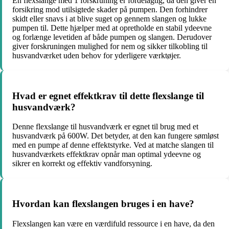
En flexslange med 1 forskruning er fordelagtig, da den giver en
forsikring mod utilsigtede skader på pumpen. Den forhindrer
skidt eller snavs i at blive suget op gennem slangen og lukke
pumpen til. Dette hjælper med at opretholde en stabil ydeevne
og forlænge levetiden af både pumpen og slangen. Derudover
giver forskruningen mulighed for nem og sikker tilkobling til
husvandværket uden behov for yderligere værktøjer.
Hvad er egnet effektkrav til dette flexslange til
husvandværk?
Denne flexslange til husvandværk er egnet til brug med et
husvandværk på 600W. Det betyder, at den kan fungere sømløst
med en pumpe af denne effektstyrke. Ved at matche slangen til
husvandværkets effektkrav opnår man optimal ydeevne og
sikrer en korrekt og effektiv vandforsyning.
Hvordan kan flexslangen bruges i en have?
Flexslangen kan være en værdifuld ressource i en have, da den