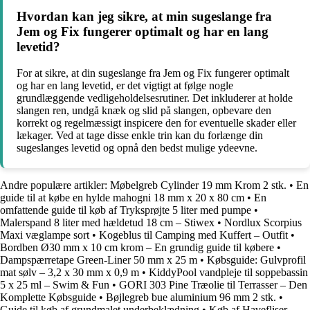
Hvordan kan jeg sikre, at min sugeslange fra
Jem og Fix fungerer optimalt og har en lang
levetid?
For at sikre, at din sugeslange fra Jem og Fix fungerer optimalt
og har en lang levetid, er det vigtigt at følge nogle
grundlæggende vedligeholdelsesrutiner. Det inkluderer at holde
slangen ren, undgå knæk og slid på slangen, opbevare den
korrekt og regelmæssigt inspicere den for eventuelle skader eller
lækager. Ved at tage disse enkle trin kan du forlænge din
sugeslanges levetid og opnå den bedst mulige ydeevne.
Andre populære artikler:
Møbelgreb Cylinder 19 mm Krom 2 stk.
•
En
guide til at købe en hylde mahogni 18 mm x 20 x 80 cm
•
En
omfattende guide til køb af Tryksprøjte 5 liter med pumpe
•
Malerspand 8 liter med hældetud 18 cm – Stiwex
•
Nordlux Scorpius
Maxi væglampe sort
•
Kogeblus til Camping med Kuffert – Outfit
•
Bordben Ø30 mm x 10 cm krom – En grundig guide til købere
•
Dampspærretape Green-Liner 50 mm x 25 m
•
Købsguide: Gulvprofil
mat sølv – 3,2 x 30 mm x 0,9 m
•
KiddyPool vandpleje til soppebassin
5 x 25 ml – Swim & Fun
•
GORI 303 Pine Træolie til Terrasser – Den
Komplette Købsguide
•
Bøjlegreb bue aluminium 96 mm 2 stk.
•
Guide til køb af grundmalet underbeklædning
•
Køb af Havefliser