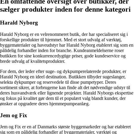
En omfattende oversigt over butikker, der
sælger produkter inden for denne kategori
Harald Nyborg
Harald Nyborg er en velrenommeret butik, der har specialiseret sig i
forskellige produkter til hjemmet. Med et stort udvalg af værktøj,
byggematerialer og haveudstyr har Harald Nyborg etableret sig som en
pålidelig forhandler inden for branche. Kundeanmeldelserne roser
butikken for sine konkurrencedygtige priser, gode kundeservice og
brede udvalg af kvalitetsprodukter.
For dem, der leder efter suge- og dykpumperelaterede produkter, er
Harald Nyborg en ideel destination. Butikken tilbyder sugeslanger,
selekta dykpumper og reservedele til disse pumpetyper. Deres
sortiment sikrer, at forbrugerne kan finde alt det nødvendige udstyr til
deres husvandværk eller lignende projekter. Harald Nyborgs ekspertise
og fokus på kvalitet gør dem til et populært valg blandt kunder, der
ønsker at opgradere deres hjemmepumpeanlæg.
Jem og Fix
Jem og Fix er en af ​​Danmarks største byggemarkeder og har etableret
sig som en pålidelig forhandler af byggematerialer, værktøj og