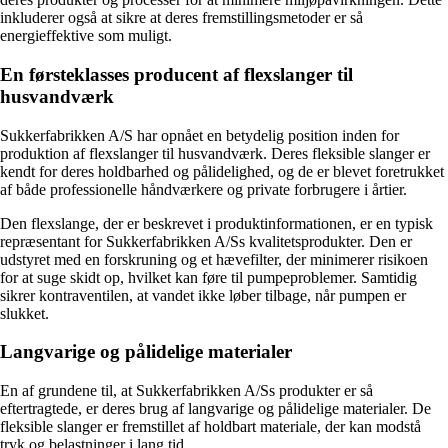
inkluderer også at sikre at deres fremstillingsmetoder er så
energieffektive som muligt.
En førsteklasses producent af flexslanger til
husvandværk
Sukkerfabrikken A/S har opnået en betydelig position inden for
produktion af flexslanger til husvandværk. Deres fleksible slanger er
kendt for deres holdbarhed og pålidelighed, og de er blevet foretrukket
af både professionelle håndværkere og private forbrugere i årtier.
Den flexslange, der er beskrevet i produktinformationen, er en typisk
repræsentant for Sukkerfabrikken A/Ss kvalitetsprodukter. Den er
udstyret med en forskruning og et hævefilter, der minimerer risikoen
for at suge skidt op, hvilket kan føre til pumpeproblemer. Samtidig
sikrer kontraventilen, at vandet ikke løber tilbage, når pumpen er
slukket.
Langvarige og pålidelige materialer
En af grundene til, at Sukkerfabrikken A/Ss produkter er så
eftertragtede, er deres brug af langvarige og pålidelige materialer. De
fleksible slanger er fremstillet af holdbart materiale, der kan modstå
tryk og belastninger i lang tid.