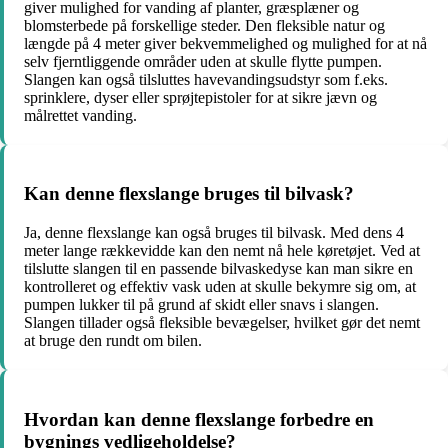
giver mulighed for vanding af planter, græsplæner og
blomsterbede på forskellige steder. Den fleksible natur og
længde på 4 meter giver bekvemmelighed og mulighed for at nå
selv fjerntliggende områder uden at skulle flytte pumpen.
Slangen kan også tilsluttes havevandingsudstyr som f.eks.
sprinklere, dyser eller sprøjtepistoler for at sikre jævn og
målrettet vanding.
Kan denne flexslange bruges til bilvask?
Ja, denne flexslange kan også bruges til bilvask. Med dens 4
meter lange rækkevidde kan den nemt nå hele køretøjet. Ved at
tilslutte slangen til en passende bilvaskedyse kan man sikre en
kontrolleret og effektiv vask uden at skulle bekymre sig om, at
pumpen lukker til på grund af skidt eller snavs i slangen.
Slangen tillader også fleksible bevægelser, hvilket gør det nemt
at bruge den rundt om bilen.
Hvordan kan denne flexslange forbedre en
bygnings vedligeholdelse?