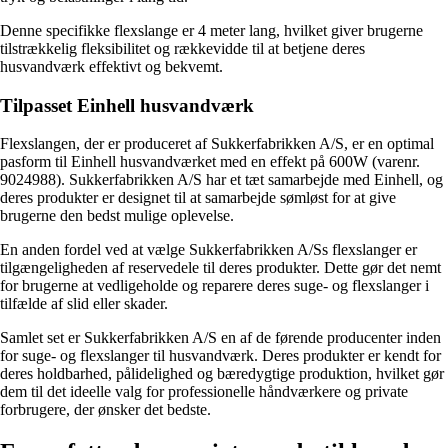
Denne specifikke flexslange er 4 meter lang, hvilket giver brugerne
tilstrækkelig fleksibilitet og rækkevidde til at betjene deres
husvandværk effektivt og bekvemt.
Tilpasset Einhell husvandværk
Flexslangen, der er produceret af Sukkerfabrikken A/S, er en optimal
pasform til Einhell husvandværket med en effekt på 600W (varenr.
9024988). Sukkerfabrikken A/S har et tæt samarbejde med Einhell, og
deres produkter er designet til at samarbejde sømløst for at give
brugerne den bedst mulige oplevelse.
En anden fordel ved at vælge Sukkerfabrikken A/Ss flexslanger er
tilgængeligheden af ​​reservedele til deres produkter. Dette gør det nemt
for brugerne at vedligeholde og reparere deres suge- og flexslanger i
tilfælde af slid eller skader.
Samlet set er Sukkerfabrikken A/S en af ​​de førende producenter inden
for suge- og flexslanger til husvandværk. Deres produkter er kendt for
deres holdbarhed, pålidelighed og bæredygtige produktion, hvilket gør
dem til det ideelle valg for professionelle håndværkere og private
forbrugere, der ønsker det bedste.