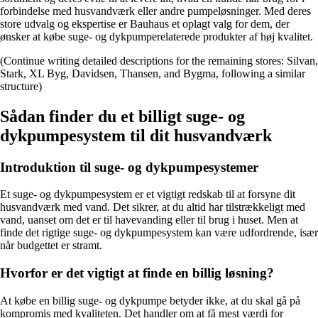
forbindelse med husvandværk eller andre pumpeløsninger. Med deres
store udvalg og ekspertise er Bauhaus et oplagt valg for dem, der
ønsker at købe suge- og dykpumperelaterede produkter af høj kvalitet.
(Continue writing detailed descriptions for the remaining stores: Silvan,
Stark, XL Byg, Davidsen, Thansen, and Bygma, following a similar
structure)
Sådan finder du et billigt suge- og
dykpumpesystem til dit husvandværk
Introduktion til suge- og dykpumpesystemer
Et suge- og dykpumpesystem er et vigtigt redskab til at forsyne dit
husvandværk med vand. Det sikrer, at du altid har tilstrækkeligt med
vand, uanset om det er til havevanding eller til brug i huset. Men at
finde det rigtige suge- og dykpumpesystem kan være udfordrende, især
når budgettet er stramt.
Hvorfor er det vigtigt at finde en billig løsning?
At købe en billig suge- og dykpumpe betyder ikke, at du skal gå på
kompromis med kvaliteten. Det handler om at få mest værdi for