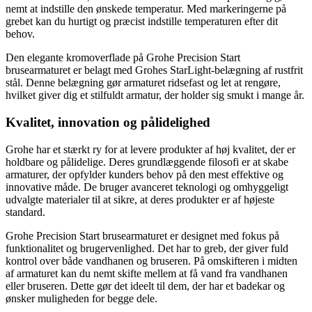
nemt at indstille den ønskede temperatur. Med markeringerne på
grebet kan du hurtigt og præcist indstille temperaturen efter dit
behov.
Den elegante kromoverflade på Grohe Precision Start
brusearmaturet er belagt med Grohes StarLight-belægning af rustfrit
stål. Denne belægning gør armaturet ridsefast og let at rengøre,
hvilket giver dig et stilfuldt armatur, der holder sig smukt i mange år.
Kvalitet, innovation og pålidelighed
Grohe har et stærkt ry for at levere produkter af høj kvalitet, der er
holdbare og pålidelige. Deres grundlæggende filosofi er at skabe
armaturer, der opfylder kunders behov på den mest effektive og
innovative måde. De bruger avanceret teknologi og omhyggeligt
udvalgte materialer til at sikre, at deres produkter er af højeste
standard.
Grohe Precision Start brusearmaturet er designet med fokus på
funktionalitet og brugervenlighed. Det har to greb, der giver fuld
kontrol over både vandhanen og bruseren. På omskifteren i midten
af armaturet kan du nemt skifte mellem at få vand fra vandhanen
eller bruseren. Dette gør det ideelt til dem, der har et badekar og
ønsker muligheden for begge dele.