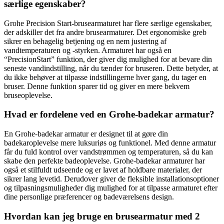
særlige egenskaber?
Grohe Precision Start-brusearmaturet har flere særlige egenskaber,
der adskiller det fra andre brusearmaturer. Det ergonomiske greb
sikrer en behagelig betjening og en nem justering af
vandtemperaturen og -styrken. Armaturet har også en
“PrecisionStart” funktion, der giver dig mulighed for at bevare din
seneste vandindstilling, når du tænder for bruseren. Dette betyder, at
du ikke behøver at tilpasse indstillingerne hver gang, du tager en
bruser. Denne funktion sparer tid og giver en mere bekvem
bruseoplevelse.
Hvad er fordelene ved en Grohe-badekar armatur?
En Grohe-badekar armatur er designet til at gøre din
badekaroplevelse mere luksuriøs og funktionel. Med denne armatur
får du fuld kontrol over vandstrømmen og temperaturen, så du kan
skabe den perfekte badeoplevelse. Grohe-badekar armaturer har
også et stilfuldt udseende og er lavet af holdbare materialer, der
sikrer lang levetid. Derudover giver de fleksible installationsoptioner
og tilpasningsmuligheder dig mulighed for at tilpasse armaturet efter
dine personlige præferencer og badeværelsens design.
Hvordan kan jeg bruge en brusearmatur med 2