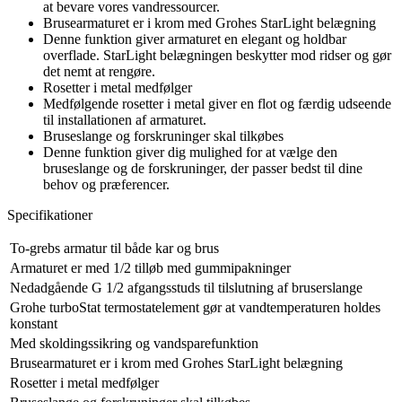
at bevare vores vandressourcer.
Brusearmaturet er i krom med Grohes StarLight belægning
Denne funktion giver armaturet en elegant og holdbar
overflade. StarLight belægningen beskytter mod ridser og gør
det nemt at rengøre.
Rosetter i metal medfølger
Medfølgende rosetter i metal giver en flot og færdig udseende
til installationen af armaturet.
Bruseslange og forskruninger skal tilkøbes
Denne funktion giver dig mulighed for at vælge den
bruseslange og de forskruninger, der passer bedst til dine
behov og præferencer.
Specifikationer
To-grebs armatur til både kar og brus
Armaturet er med 1/2 tilløb med gummipakninger
Nedadgående G 1/2 afgangsstuds til tilslutning af bruserslange
Grohe turboStat termostatelement gør at vandtemperaturen holdes
konstant
Med skoldingssikring og vandsparefunktion
Brusearmaturet er i krom med Grohes StarLight belægning
Rosetter i metal medfølger