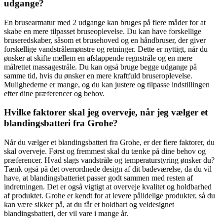
udgange?
En brusearmatur med 2 udgange kan bruges på flere måder for at
skabe en mere tilpasset bruseoplevelse. Du kan have forskellige
bruseredskaber, såsom et brusehoved og en håndbruser, der giver
forskellige vandstrålemønstre og retninger. Dette er nyttigt, når du
ønsker at skifte mellem en afslappende regnstråle og en mere
målrettet massagestråle. Du kan også bruge begge udgange på
samme tid, hvis du ønsker en mere kraftfuld bruseroplevelse.
Mulighederne er mange, og du kan justere og tilpasse indstillingen
efter dine præferencer og behov.
Hvilke faktorer skal jeg overveje, når jeg vælger et
blandingsbatteri fra Grohe?
Når du vælger et blandingsbatteri fra Grohe, er der flere faktorer, du
skal overveje. Først og fremmest skal du tænke på dine behov og
præferencer. Hvad slags vandstråle og temperaturstyring ønsker du?
Tænk også på det overordnede design af dit badeværelse, da du vil
have, at blandingsbatteriet passer godt sammen med resten af
indretningen. Det er også vigtigt at overveje kvalitet og holdbarhed
af produktet. Grohe er kendt for at levere pålidelige produkter, så du
kan være sikker på, at du får et holdbart og veldesignet
blandingsbatteri, der vil vare i mange år.