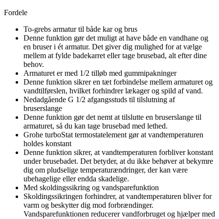
Fordele
To-grebs armatur til både kar og brus
Denne funktion gør det muligt at have både en vandhane og
en bruser i ét armatur. Det giver dig mulighed for at vælge
mellem at fylde badekarret eller tage brusebad, alt efter dine
behov.
Armaturet er med 1/2 tilløb med gummipakninger
Denne funktion sikrer en tæt forbindelse mellem armaturet og
vandtilførslen, hvilket forhindrer lækager og spild af vand.
Nedadgående G 1/2 afgangsstuds til tilslutning af
bruserslange
Denne funktion gør det nemt at tilslutte en bruserslange til
armaturet, så du kan tage brusebad med lethed.
Grohe turboStat termostatelement gør at vandtemperaturen
holdes konstant
Denne funktion sikrer, at vandtemperaturen forbliver konstant
under brusebadet. Det betyder, at du ikke behøver at bekymre
dig om pludselige temperaturændringer, der kan være
ubehagelige eller endda skadelige.
Med skoldingssikring og vandsparefunktion
Skoldingssikringen forhindrer, at vandtemperaturen bliver for
varm og beskytter dig mod forbrændinger.
Vandsparefunktionen reducerer vandforbruget og hjælper med