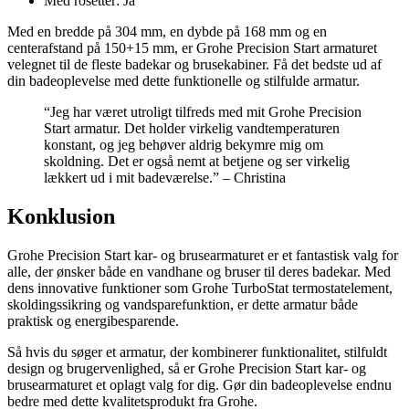
Med rosetter: Ja
Med en bredde på 304 mm, en dybde på 168 mm og en
centerafstand på 150+15 mm, er Grohe Precision Start armaturet
velegnet til de fleste badekar og brusekabiner. Få det bedste ud af
din badeoplevelse med dette funktionelle og stilfulde armatur.
“Jeg har været utroligt tilfreds med mit Grohe Precision
Start armatur. Det holder virkelig vandtemperaturen
konstant, og jeg behøver aldrig bekymre mig om
skoldning. Det er også nemt at betjene og ser virkelig
lækkert ud i mit badeværelse.” – Christina
Konklusion
Grohe Precision Start kar- og brusearmaturet er et fantastisk valg for
alle, der ønsker både en vandhane og bruser til deres badekar. Med
dens innovative funktioner som Grohe TurboStat termostatelement,
skoldingssikring og vandsparefunktion, er dette armatur både
praktisk og energibesparende.
Så hvis du søger et armatur, der kombinerer funktionalitet, stilfuldt
design og brugervenlighed, så er Grohe Precision Start kar- og
brusearmaturet et oplagt valg for dig. Gør din badeoplevelse endnu
bedre med dette kvalitetsprodukt fra Grohe.