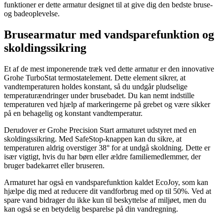
funktioner er dette armatur designet til at give dig den bedste bruse-
og badeoplevelse.
Brusearmatur med vandsparefunktion og
skoldingssikring
Et af de mest imponerende træk ved dette armatur er den innovative
Grohe TurboStat termostatelement. Dette element sikrer, at
vandtemperaturen holdes konstant, så du undgår pludselige
temperaturændringer under brusebadet. Du kan nemt indstille
temperaturen ved hjælp af markeringerne på grebet og være sikker
på en behagelig og konstant vandtemperatur.
Derudover er Grohe Precision Start armaturet udstyret med en
skoldingssikring. Med SafeStop-knappen kan du sikre, at
temperaturen aldrig overstiger 38° for at undgå skoldning. Dette er
især vigtigt, hvis du har børn eller ældre familiemedlemmer, der
bruger badekarret eller bruseren.
Armaturet har også en vandsparefunktion kaldet EcoJoy, som kan
hjælpe dig med at reducere dit vandforbrug med op til 50%. Ved at
spare vand bidrager du ikke kun til beskyttelse af miljøet, men du
kan også se en betydelig besparelse på din vandregning.