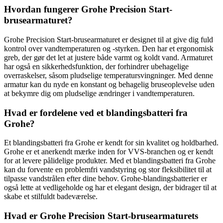
Hvordan fungerer Grohe Precision Start-
brusearmaturet?
Grohe Precision Start-brusearmaturet er designet til at give dig fuld
kontrol over vandtemperaturen og -styrken. Den har et ergonomisk
greb, der gør det let at justere både varmt og koldt vand. Armaturet
har også en sikkerhedsfunktion, der forhindrer ubehagelige
overraskelser, såsom pludselige temperatursvingninger. Med denne
armatur kan du nyde en konstant og behagelig bruseoplevelse uden
at bekymre dig om pludselige ændringer i vandtemperaturen.
Hvad er fordelene ved et blandingsbatteri fra
Grohe?
Et blandingsbatteri fra Grohe er kendt for sin kvalitet og holdbarhed.
Grohe er et anerkendt mærke inden for VVS-branchen og er kendt
for at levere pålidelige produkter. Med et blandingsbatteri fra Grohe
kan du forvente en problemfri vandstyring og stor fleksibilitet til at
tilpasse vandstrålen efter dine behov. Grohe-blandingsbatterier er
også lette at vedligeholde og har et elegant design, der bidrager til at
skabe et stilfuldt badeværelse.
Hvad er Grohe Precision Start-brusearmaturets