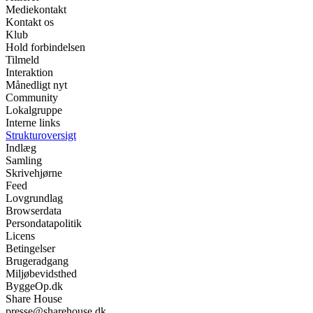
Mediekontakt
Kontakt os
Klub
Hold forbindelsen
Tilmeld
Interaktion
Månedligt nyt
Community
Lokalgruppe
Interne links
Strukturoversigt
Indlæg
Samling
Skrivehjørne
Feed
Lovgrundlag
Browserdata
Persondatapolitik
Licens
Betingelser
Brugeradgang
Miljøbevidsthed
ByggeOp.dk
Share House
presse@sharehouse.dk