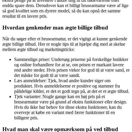
ekstra penge på at investere i andre ting til dit badeværelse eller
endda spare dem. Derudover kan et billigt brusearmatur være af lige
så god kvalitet som en dyrere model, så du kan opnå det samme
resultat til en lavere pris.
Hvordan genkender man ægte billige tilbud
Når du søger efter et brusearmatur, er det vigtigt at kunne genkende
ægte billige tilbud. Her er nogle tips til at hjælpe dig med at skelne
mellem ægte tilbud og marketingtricks:
Sammenlign priser: Undersøg priserne på forskellige butikker
og online forhandlere for at se, om prisen er markant lavere
end andre steder. Hvis prisen virker for god til at være sand, er
det måske for godt til at være sandt.
Læs anmeldelser: Tjek, hvad andre kunder siger om
produktet. Hvis anmeldelserne er positive og stammer fra
pålidelige kilder, er det et godt tegn på, at det er et ægte tilbud.
Tjek varianter: Nogle gange kan en høj pris på et
brusearmatur være på grund af ekstra funktioner eller design.
Hvis du ikke har behov for disse ekstra funktioner, kan du
overveje at købe en variant med færre funktioner til en
billigere pris.
Hvad man skal være opmærksom på ved tilbud