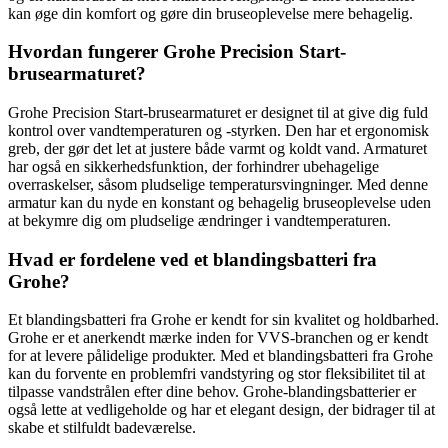
kan øge din komfort og gøre din bruseoplevelse mere behagelig.
Hvordan fungerer Grohe Precision Start-
brusearmaturet?
Grohe Precision Start-brusearmaturet er designet til at give dig fuld
kontrol over vandtemperaturen og -styrken. Den har et ergonomisk
greb, der gør det let at justere både varmt og koldt vand. Armaturet
har også en sikkerhedsfunktion, der forhindrer ubehagelige
overraskelser, såsom pludselige temperatursvingninger. Med denne
armatur kan du nyde en konstant og behagelig bruseoplevelse uden
at bekymre dig om pludselige ændringer i vandtemperaturen.
Hvad er fordelene ved et blandingsbatteri fra
Grohe?
Et blandingsbatteri fra Grohe er kendt for sin kvalitet og holdbarhed.
Grohe er et anerkendt mærke inden for VVS-branchen og er kendt
for at levere pålidelige produkter. Med et blandingsbatteri fra Grohe
kan du forvente en problemfri vandstyring og stor fleksibilitet til at
tilpasse vandstrålen efter dine behov. Grohe-blandingsbatterier er
også lette at vedligeholde og har et elegant design, der bidrager til at
skabe et stilfuldt badeværelse.