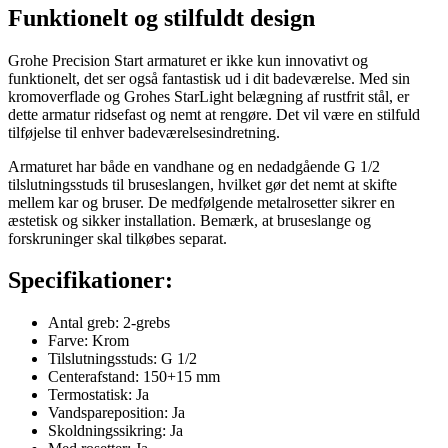
Funktionelt og stilfuldt design
Grohe Precision Start armaturet er ikke kun innovativt og
funktionelt, det ser også fantastisk ud i dit badeværelse. Med sin
kromoverflade og Grohes StarLight belægning af rustfrit stål, er
dette armatur ridsefast og nemt at rengøre. Det vil være en stilfuld
tilføjelse til enhver badeværelsesindretning.
Armaturet har både en vandhane og en nedadgående G 1/2
tilslutningsstuds til bruseslangen, hvilket gør det nemt at skifte
mellem kar og bruser. De medfølgende metalrosetter sikrer en
æstetisk og sikker installation. Bemærk, at bruseslange og
forskruninger skal tilkøbes separat.
Specifikationer:
Antal greb: 2-grebs
Farve: Krom
Tilslutningsstuds: G 1/2
Centerafstand: 150+15 mm
Termostatisk: Ja
Vandspareposition: Ja
Skoldningssikring: Ja