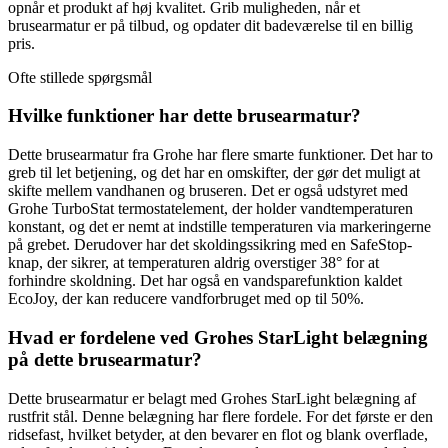
opnår et produkt af høj kvalitet. Grib muligheden, når et
brusearmatur er på tilbud, og opdater dit badeværelse til en billig
pris.
Ofte stillede spørgsmål
Hvilke funktioner har dette brusearmatur?
Dette brusearmatur fra Grohe har flere smarte funktioner. Det har to
greb til let betjening, og det har en omskifter, der gør det muligt at
skifte mellem vandhanen og bruseren. Det er også udstyret med
Grohe TurboStat termostatelement, der holder vandtemperaturen
konstant, og det er nemt at indstille temperaturen via markeringerne
på grebet. Derudover har det skoldingssikring med en SafeStop-
knap, der sikrer, at temperaturen aldrig overstiger 38° for at
forhindre skoldning. Det har også en vandsparefunktion kaldet
EcoJoy, der kan reducere vandforbruget med op til 50%.
Hvad er fordelene ved Grohes StarLight belægning
på dette brusearmatur?
Dette brusearmatur er belagt med Grohes StarLight belægning af
rustfrit stål. Denne belægning har flere fordele. For det første er den
ridsefast, hvilket betyder, at den bevarer en flot og blank overflade,