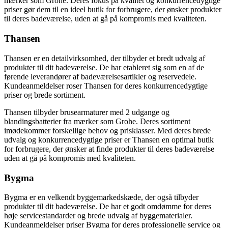
mærker som Grohe. Deres fokus på kvalitet og konkurrencedygtige
priser gør dem til en ideel butik for forbrugere, der ønsker produkter
til deres badeværelse, uden at gå på kompromis med kvaliteten.
Thansen
Thansen er en detailvirksomhed, der tilbyder et bredt udvalg af
produkter til dit badeværelse. De har etableret sig som en af de
førende leverandører af badeværelsesartikler og reservedele.
Kundeanmeldelser roser Thansen for deres konkurrencedygtige
priser og brede sortiment.
Thansen tilbyder brusearmaturer med 2 udgange og
blandingsbatterier fra mærker som Grohe. Deres sortiment
imødekommer forskellige behov og prisklasser. Med deres brede
udvalg og konkurrencedygtige priser er Thansen en optimal butik
for forbrugere, der ønsker at finde produkter til deres badeværelse
uden at gå på kompromis med kvaliteten.
Bygma
Bygma er en velkendt byggemarkedskæde, der også tilbyder
produkter til dit badeværelse. De har et godt omdømme for deres
høje servicestandarder og brede udvalg af byggematerialer.
Kundeanmeldelser priser Bygma for deres professionelle service og