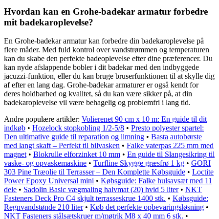
Hvordan kan en Grohe-badekar armatur forbedre
mit badekaroplevelse?
En Grohe-badekar armatur kan forbedre din badekaroplevelse på
flere måder. Med fuld kontrol over vandstrømmen og temperaturen
kan du skabe den perfekte badeoplevelse efter dine præferencer. Du
kan nyde afslappende bobler i dit badekar med den indbyggede
jacuzzi-funktion, eller du kan bruge bruserfunktionen til at skylle dig
af efter en lang dag. Grohe-badekar armaturer er også kendt for
deres holdbarhed og kvalitet, så du kan være sikker på, at din
badekaroplevelse vil være behagelig og problemfri i lang tid.
Andre populære artikler:
Volierenet 90 cm x 10 m: En guide til dit
indkøb
•
Hozelock stopkobling 1/2-5/8
•
Presto polyester spartel:
Den ultimative guide til reparation og limning
•
Basta autobørste
med langt skaft – Perfekt til bilvasken
•
Falke vaterpas 225 mm med
magnet
•
Blokrulle elforzinket 10 mm
•
En guide til Slangesikring til
vaske- og opvaskemaskine
•
Turfline Skygge græsfrø 1 kg
•
GORI
303 Pine Træolie til Terrasser – Den Komplette Købsguide
•
Loctite
Power Epoxy Universal mini
•
Købsguide: Falke hulsavsæt med 11
dele
•
Sadolin Basic vægmaling halvmat (20) hvid 5 liter
•
NKT
Fasteners Deck Pro C4 skjult terrasseskrue 1400 stk.
•
Købsguide:
Regnvandstønde 210 liter
•
Køb det perfekte opbevaringsløsning
•
NKT Fasteners stålsætskruer m/møtrik M8 x 40 mm 6 stk.
•