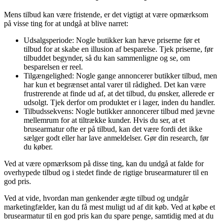
Mens tilbud kan være fristende, er det vigtigt at være opmærksom
på visse ting for at undgå at blive narret:
Udsalgsperiode: Nogle butikker kan hæve priserne før et
tilbud for at skabe en illusion af besparelse. Tjek priserne, før
tilbuddet begynder, så du kan sammenligne og se, om
besparelsen er reel.
Tilgængelighed: Nogle gange annoncerer butikker tilbud, men
har kun et begrænset antal varer til rådighed. Det kan være
frustrerende at finde ud af, at det tilbud, du ønsker, allerede er
udsolgt. Tjek derfor om produktet er i lager, inden du handler.
Tilbudssekvens: Nogle butikker annoncerer tilbud med jævne
mellemrum for at tiltrække kunder. Hvis du ser, at et
brusearmatur ofte er på tilbud, kan det være fordi det ikke
sælger godt eller har lave anmeldelser. Gør din research, før
du køber.
Ved at være opmærksom på disse ting, kan du undgå at falde for
overhypede tilbud og i stedet finde de rigtige brusearmaturer til en
god pris.
Ved at vide, hvordan man genkender ægte tilbud og undgår
marketingfælder, kan du få mest muligt ud af dit køb. Ved at købe et
brusearmatur til en god pris kan du spare penge, samtidig med at du