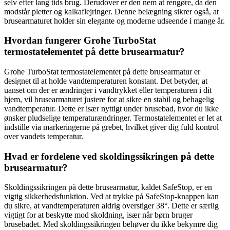
selv efter lang tids brug. Derudover er den nem at rengøre, da den
modstår pletter og kalkaflejringer. Denne belægning sikrer også, at
brusearmaturet holder sin elegante og moderne udseende i mange år.
Hvordan fungerer Grohe TurboStat
termostatelementet på dette brusearmatur?
Grohe TurboStat termostatelementet på dette brusearmatur er
designet til at holde vandtemperaturen konstant. Det betyder, at
uanset om der er ændringer i vandtrykket eller temperaturen i dit
hjem, vil brusearmaturet justere for at sikre en stabil og behagelig
vandtemperatur. Dette er især nyttigt under brusebad, hvor du ikke
ønsker pludselige temperaturændringer. Termostatelementet er let at
indstille via markeringerne på grebet, hvilket giver dig fuld kontrol
over vandets temperatur.
Hvad er fordelene ved skoldingssikringen på dette
brusearmatur?
Skoldingssikringen på dette brusearmatur, kaldet SafeStop, er en
vigtig sikkerhedsfunktion. Ved at trykke på SafeStop-knappen kan
du sikre, at vandtemperaturen aldrig overstiger 38°. Dette er særlig
vigtigt for at beskytte mod skoldning, især når børn bruger
brusebadet. Med skoldingssikringen behøver du ikke bekymre dig