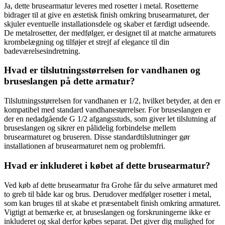
Ja, dette brusearmatur leveres med rosetter i metal. Rosetterne
bidrager til at give en æstetisk finish omkring brusearmaturet, der
skjuler eventuelle installationsdele og skaber et færdigt udseende.
De metalrosetter, der medfølger, er designet til at matche armaturets
krombelægning og tilføjer et strejf af elegance til din
badeværelsesindretning.
Hvad er tilslutningsstørrelsen for vandhanen og
bruseslangen på dette armatur?
Tilslutningsstørrelsen for vandhanen er 1/2, hvilket betyder, at den er
kompatibel med standard vandhanestørrelser. For bruseslangen er
der en nedadgående G 1/2 afgangsstuds, som giver let tilslutning af
bruseslangen og sikrer en pålidelig forbindelse mellem
brusearmaturet og bruseren. Disse standardtilslutninger gør
installationen af brusearmaturet nem og problemfri.
Hvad er inkluderet i købet af dette brusearmatur?
Ved køb af dette brusearmatur fra Grohe får du selve armaturet med
to greb til både kar og brus. Derudover medfølger rosetter i metal,
som kan bruges til at skabe et præsentabelt finish omkring armaturet.
Vigtigt at bemærke er, at bruseslangen og forskruningerne ikke er
inkluderet og skal derfor købes separat. Det giver dig mulighed for