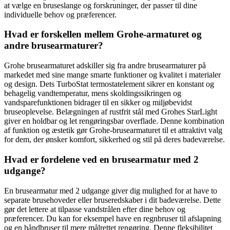
at vælge en bruseslange og forskruninger, der passer til dine
individuelle behov og præferencer.
Hvad er forskellen mellem Grohe-armaturet og
andre brusearmaturer?
Grohe brusearmaturet adskiller sig fra andre brusearmaturer på
markedet med sine mange smarte funktioner og kvalitet i materialer
og design. Dets TurboStat termostatelement sikrer en konstant og
behagelig vandtemperatur, mens skoldingssikringen og
vandsparefunktionen bidrager til en sikker og miljøbevidst
bruseoplevelse. Belægningen af rustfrit stål med Grohes StarLight
giver en holdbar og let rengøringsbar overflade. Denne kombination
af funktion og æstetik gør Grohe-brusearmaturet til et attraktivt valg
for dem, der ønsker komfort, sikkerhed og stil på deres badeværelse.
Hvad er fordelene ved en brusearmatur med 2
udgange?
En brusearmatur med 2 udgange giver dig mulighed for at have to
separate brusehoveder eller bruseredskaber i dit badeværelse. Dette
gør det lettere at tilpasse vandstrålen efter dine behov og
præferencer. Du kan for eksempel have en regnbruser til afslapning
og en håndbruser til mere målrettet rengøring. Denne fleksibilitet