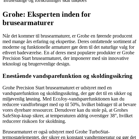
Bruseslange og forskruninger skal tilkøbes
Grohe: Eksperten inden for
brusearmaturer
Når det kommer til brusearmaturer, er Grohe en førende producent
med mange års erfaring og ekspertise. Deres omfattende sortiment af
moderne og funktionelle armaturer gør dem til det naturlige valg for
ethvert badeværelse. En af deres mest populære produkter er Grohe
Precision Start brusearmaturet, der imponerer med sin innovative
teknologi og brugervenlige design.
Enestående vandsparefunktion og skoldingssikring
Grohe Precision Start brusearmaturet er udstyret med en
vandsparefunktion og skoldingssikring, der gør det til en sikker og
miljøvenlig løsning. Med EcoJoy-vandsparefunktionen kan du
reducere vandforbruget med op til 50%, hvilket bidrager til at bevare
vores dyrebare ressourcer. Derudover kan du stole på, at Grohes
SafeStop-knap sikrer, at temperaturen aldrig overstiger 38°, hvilket
reducerer risikoen for skoldning.
Brusearmaturet er også udstyret med Grohe TurboStat-
termostatelementet, der sikrer en konstant vandtemperatur og gør det