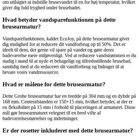
om utilsigtet at indstille brusevandet til en for høj temperatur, hvilket
giver dig fuld tryghed under brusebadet.
Hvad betyder vandsparefunktionen på dette
brusearmatur?
Vandsparefunktionen, kaldet EcoJoy, på dette brusearmatur giver
dig mulighed for at reducere dit vandforbrug op til 50%. Det er
ideelt til dem, der gerne vil spare på vandet og gøre deres
badeværelse mere miljøvenligt. Ved at reducere vandstrømmen er du
stadig i stand til at nyde et behageligt og tilfredsstillende brusebad,
samtidig med at du reducerer dit vandforbrug og bidrager til at
bevare vores vandressourcer.
Hvad er målene for dette brusearmatur?
Dette Grohe brusearmatur har en bredde på 304 mm og en dybde på
168 mm. Centerafstanden er 150+15 mm, hvilket betyder, at der er
en fleksibilitet på 15 mm i forhold til placeringen af armaturet. Disse
mål gør brusearmaturet velegnet til en bred vifte af
badeværelsesstørrelser og indretninger.
Er der rosetter inkluderet med dette brusearmatur?