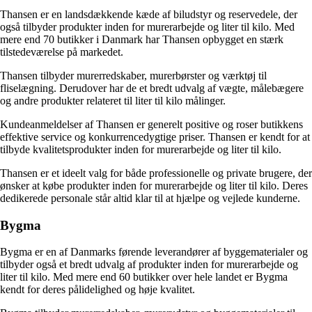
Thansen er en landsdækkende kæde af biludstyr og reservedele, der
også tilbyder produkter inden for murerarbejde og liter til kilo. Med
mere end 70 butikker i Danmark har Thansen opbygget en stærk
tilstedeværelse på markedet.
Thansen tilbyder murerredskaber, murerbørster og værktøj til
fliselægning. Derudover har de et bredt udvalg af vægte, målebægere
og andre produkter relateret til liter til kilo målinger.
Kundeanmeldelser af Thansen er generelt positive og roser butikkens
effektive service og konkurrencedygtige priser. Thansen er kendt for at
tilbyde kvalitetsprodukter inden for murerarbejde og liter til kilo.
Thansen er et ideelt valg for både professionelle og private brugere, der
ønsker at købe produkter inden for murerarbejde og liter til kilo. Deres
dedikerede personale står altid klar til at hjælpe og vejlede kunderne.
Bygma
Bygma er en af Danmarks førende leverandører af byggematerialer og
tilbyder også et bredt udvalg af produkter inden for murerarbejde og
liter til kilo. Med mere end 60 butikker over hele landet er Bygma
kendt for deres pålidelighed og høje kvalitet.