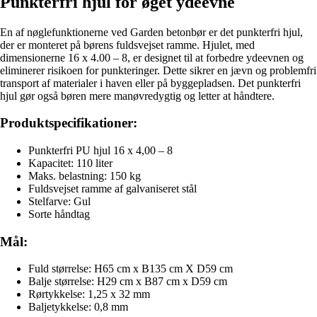
Punkterfri hjul for øget ydeevne
En af nøglefunktionerne ved Garden betonbør er det punkterfri hjul,
der er monteret på børens fuldsvejset ramme. Hjulet, med
dimensionerne 16 x 4.00 – 8, er designet til at forbedre ydeevnen og
eliminerer risikoen for punkteringer. Dette sikrer en jævn og problemfri
transport af materialer i haven eller på byggepladsen. Det punkterfri
hjul gør også børen mere manøvredygtig og letter at håndtere.
Produktspecifikationer:
Punkterfri PU hjul 16 x 4,00 – 8
Kapacitet: 110 liter
Maks. belastning: 150 kg
Fuldsvejset ramme af galvaniseret stål
Stelfarve: Gul
Sorte håndtag
Mål:
Fuld størrelse: H65 cm x B135 cm X D59 cm
Balje størrelse: H29 cm x B87 cm x D59 cm
Rørtykkelse: 1,25 x 32 mm
Baljetykkelse: 0,8 mm