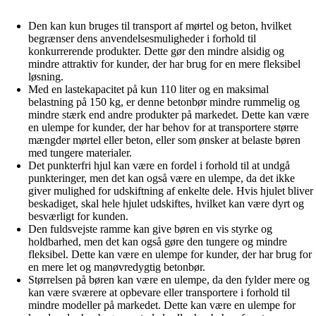
Den kan kun bruges til transport af mørtel og beton, hvilket
begrænser dens anvendelsesmuligheder i forhold til
konkurrerende produkter. Dette gør den mindre alsidig og
mindre attraktiv for kunder, der har brug for en mere fleksibel
løsning.
Med en lastekapacitet på kun 110 liter og en maksimal
belastning på 150 kg, er denne betonbør mindre rummelig og
mindre stærk end andre produkter på markedet. Dette kan være
en ulempe for kunder, der har behov for at transportere større
mængder mørtel eller beton, eller som ønsker at belaste børen
med tungere materialer.
Det punkterfri hjul kan være en fordel i forhold til at undgå
punkteringer, men det kan også være en ulempe, da det ikke
giver mulighed for udskiftning af enkelte dele. Hvis hjulet bliver
beskadiget, skal hele hjulet udskiftes, hvilket kan være dyrt og
besværligt for kunden.
Den fuldsvejste ramme kan give børen en vis styrke og
holdbarhed, men det kan også gøre den tungere og mindre
fleksibel. Dette kan være en ulempe for kunder, der har brug for
en mere let og manøvredygtig betonbør.
Størrelsen på børen kan være en ulempe, da den fylder mere og
kan være sværere at opbevare eller transportere i forhold til
mindre modeller på markedet. Dette kan være en ulempe for