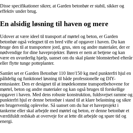
Disse specifikationer sikrer, at Garden betonbør er stabil, sikker og
effektiv under brug.
En alsidig løsning til haven og mere
Udover at være ideel til transport af mørtel og beton, er Garden
betonbør også velegnet til en bred vifte af opgaver i haven. Du kan
bruge den til at transportere jord, grus, sten og andre materialer, der er
nødvendige for dine haveprojekter. Børen er nem at betjene og kan
være en uvurderlig hjælp, uanset om du skal plante blomsterbed efterår
eller flytte tunge potteplanter.
Samlet set er Garden Betonbør 110 liter/150 kg med punkterfri hjul en
pålidelig og funktionel løsning til både professionelle og DIY-
entusiaster. Den er designet til at imødekomme transportbehovene for
mørtel, beton og andre materialer og kan også bruges til forskellige
opgaver i haven. Med dens robuste konstruktion, fuldsvejset ramme og
punkterfri hjul er denne betonbør i stand til at klare belastning og sikre
en brugervenlig oplevelse. Så uanset om du har et haveprojekt i
tankerne eller skal arbejde med mørtel og beton, er denne betonbør et
værdifuldt redskab at overveje for at lette dit arbejde og spare tid og
energi.