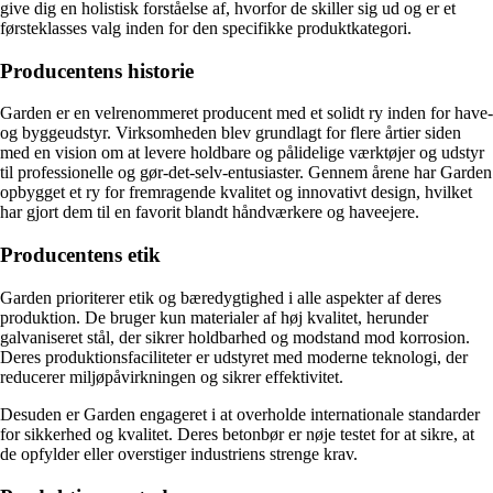
give dig en holistisk forståelse af, hvorfor de skiller sig ud og er et
førsteklasses valg inden for den specifikke produktkategori.
Producentens historie
Garden er en velrenommeret producent med et solidt ry inden for have-
og byggeudstyr. Virksomheden blev grundlagt for flere årtier siden
med en vision om at levere holdbare og pålidelige værktøjer og udstyr
til professionelle og gør-det-selv-entusiaster. Gennem årene har Garden
opbygget et ry for fremragende kvalitet og innovativt design, hvilket
har gjort dem til en favorit blandt håndværkere og haveejere.
Producentens etik
Garden prioriterer etik og bæredygtighed i alle aspekter af deres
produktion. De bruger kun materialer af høj kvalitet, herunder
galvaniseret stål, der sikrer holdbarhed og modstand mod korrosion.
Deres produktionsfaciliteter er udstyret med moderne teknologi, der
reducerer miljøpåvirkningen og sikrer effektivitet.
Desuden er Garden engageret i at overholde internationale standarder
for sikkerhed og kvalitet. Deres betonbør er nøje testet for at sikre, at
de opfylder eller overstiger industriens strenge krav.