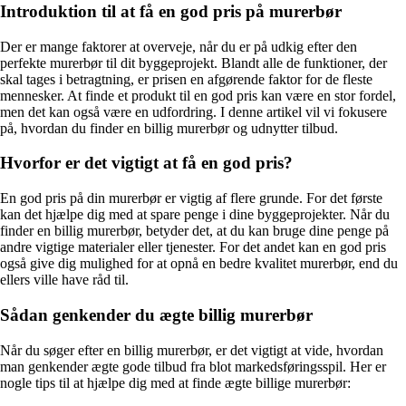
Introduktion til at få en god pris på murerbør
Der er mange faktorer at overveje, når du er på udkig efter den
perfekte murerbør til dit byggeprojekt. Blandt alle de funktioner, der
skal tages i betragtning, er prisen en afgørende faktor for de fleste
mennesker. At finde et produkt til en god pris kan være en stor fordel,
men det kan også være en udfordring. I denne artikel vil vi fokusere
på, hvordan du finder en billig murerbør og udnytter tilbud.
Hvorfor er det vigtigt at få en god pris?
En god pris på din murerbør er vigtig af flere grunde. For det første
kan det hjælpe dig med at spare penge i dine byggeprojekter. Når du
finder en billig murerbør, betyder det, at du kan bruge dine penge på
andre vigtige materialer eller tjenester. For det andet kan en god pris
også give dig mulighed for at opnå en bedre kvalitet murerbør, end du
ellers ville have råd til.
Sådan genkender du ægte billig murerbør
Når du søger efter en billig murerbør, er det vigtigt at vide, hvordan
man genkender ægte gode tilbud fra blot markedsføringsspil. Her er
nogle tips til at hjælpe dig med at finde ægte billige murerbør: