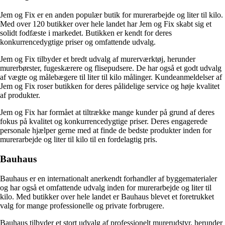
Jem og Fix er en anden populær butik for murerarbejde og liter til kilo.
Med over 120 butikker over hele landet har Jem og Fix skabt sig et
solidt fodfæste i markedet. Butikken er kendt for deres
konkurrencedygtige priser og omfattende udvalg.
Jem og Fix tilbyder et bredt udvalg af murerværktøj, herunder
murerbørster, fugeskærere og flisepudsere. De har også et godt udvalg
af vægte og målebægere til liter til kilo målinger. Kundeanmeldelser af
Jem og Fix roser butikken for deres pålidelige service og høje kvalitet
af produkter.
Jem og Fix har formået at tiltrække mange kunder på grund af deres
fokus på kvalitet og konkurrencedygtige priser. Deres engagerede
personale hjælper gerne med at finde de bedste produkter inden for
murerarbejde og liter til kilo til en fordelagtig pris.
Bauhaus
Bauhaus er en internationalt anerkendt forhandler af byggematerialer
og har også et omfattende udvalg inden for murerarbejde og liter til
kilo. Med butikker over hele landet er Bauhaus blevet et foretrukket
valg for mange professionelle og private forbrugere.
Bauhaus tilbyder et stort udvalg af professionelt murerudstyr, herunder