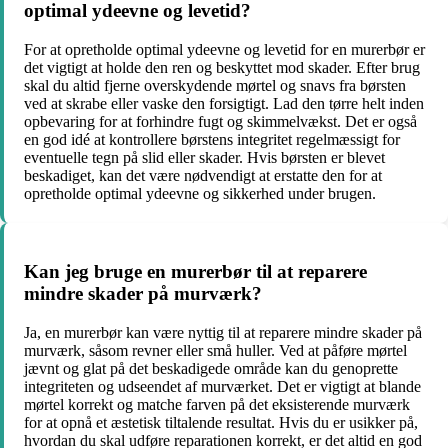
optimal ydeevne og levetid?
For at opretholde optimal ydeevne og levetid for en murerbør er
det vigtigt at holde den ren og beskyttet mod skader. Efter brug
skal du altid fjerne overskydende mørtel og snavs fra børsten
ved at skrabe eller vaske den forsigtigt. Lad den tørre helt inden
opbevaring for at forhindre fugt og skimmelvækst. Det er også
en god idé at kontrollere børstens integritet regelmæssigt for
eventuelle tegn på slid eller skader. Hvis børsten er blevet
beskadiget, kan det være nødvendigt at erstatte den for at
opretholde optimal ydeevne og sikkerhed under brugen.
Kan jeg bruge en murerbør til at reparere
mindre skader på murværk?
Ja, en murerbør kan være nyttig til at reparere mindre skader på
murværk, såsom revner eller små huller. Ved at påføre mørtel
jævnt og glat på det beskadigede område kan du genoprette
integriteten og udseendet af murværket. Det er vigtigt at blande
mørtel korrekt og matche farven på det eksisterende murværk
for at opnå et æstetisk tiltalende resultat. Hvis du er usikker på,
hvordan du skal udføre reparationen korrekt, er det altid en god