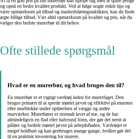
At få en god pris på din murerbør kan hjælpe dig med at spare penge
og opnå en bedre kvalitet produkt. Ved at følge nogle enkle tips og
være opmærksom på tilbud og markedsføringstaktikker, kan du finde
ægte billige tilbud. Vær altid opmærksom på kvalitet og pris, når du
vælger den bedste murerbør til dit behov.
Ofte stillede spørgsmål
Hvad er en murerbør, og hvad bruges den til?
En murerbør er et vigtigt værktøj inden for murerfaget. Den
bruges primært til at sprede mørtel jævnt og effektivt på mursten
eller murblokke under opførelsen af vægge og andre
murværker. Murerbører er normalt lavet af træ, og de har
almindeligvis en flad eller halvrund form, der gør det nemt at
påføre og fordele mørtel jævnt på arbejdsfladen. Værktøjet er
meget holdbart og kan genbruges mange gange, hvilket gør det
til en praktisk investering for murere.