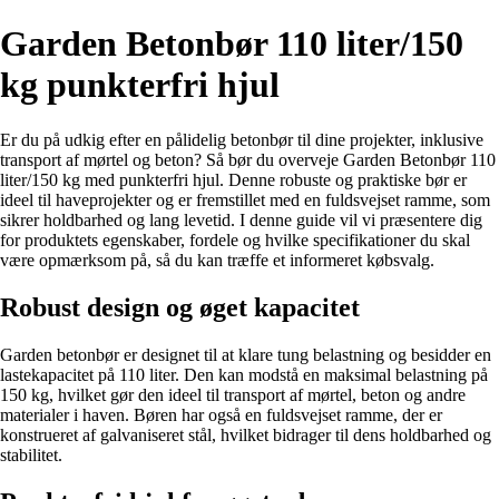
Garden Betonbør 110 liter/150
kg punkterfri hjul
Er du på udkig efter en pålidelig betonbør til dine projekter, inklusive
transport af mørtel og beton? Så bør du overveje Garden Betonbør 110
liter/150 kg med punkterfri hjul. Denne robuste og praktiske bør er
ideel til haveprojekter og er fremstillet med en fuldsvejset ramme, som
sikrer holdbarhed og lang levetid. I denne guide vil vi præsentere dig
for produktets egenskaber, fordele og hvilke specifikationer du skal
være opmærksom på, så du kan træffe et informeret købsvalg.
Robust design og øget kapacitet
Garden betonbør er designet til at klare tung belastning og besidder en
lastekapacitet på 110 liter. Den kan modstå en maksimal belastning på
150 kg, hvilket gør den ideel til transport af mørtel, beton og andre
materialer i haven. Børen har også en fuldsvejset ramme, der er
konstrueret af galvaniseret stål, hvilket bidrager til dens holdbarhed og
stabilitet.