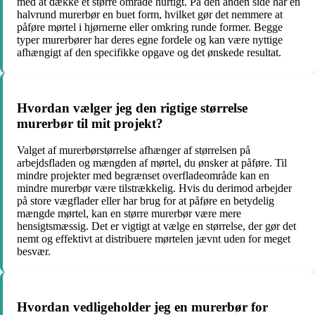
med at dække et større område hurtigt. På den anden side har en
halvrund murerbør en buet form, hvilket gør det nemmere at
påføre mørtel i hjørnerne eller omkring runde former. Begge
typer murerbører har deres egne fordele og kan være nyttige
afhængigt af den specifikke opgave og det ønskede resultat.
Hvordan vælger jeg den rigtige størrelse
murerbør til mit projekt?
Valget af murerbørstørrelse afhænger af størrelsen på
arbejdsfladen og mængden af mørtel, du ønsker at påføre. Til
mindre projekter med begrænset overfladeområde kan en
mindre murerbør være tilstrækkelig. Hvis du derimod arbejder
på store vægflader eller har brug for at påføre en betydelig
mængde mørtel, kan en større murerbør være mere
hensigtsmæssig. Det er vigtigt at vælge en størrelse, der gør det
nemt og effektivt at distribuere mørtelen jævnt uden for meget
besvær.
Hvordan vedligeholder jeg en murerbør for