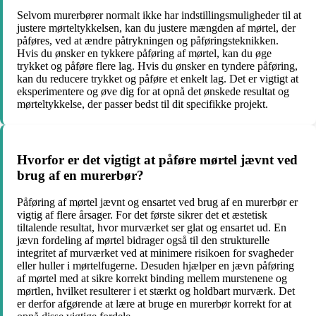
Selvom murerbører normalt ikke har indstillingsmuligheder til at
justere mørteltykkelsen, kan du justere mængden af mørtel, der
påføres, ved at ændre påtrykningen og påføringsteknikken.
Hvis du ønsker en tykkere påføring af mørtel, kan du øge
trykket og påføre flere lag. Hvis du ønsker en tyndere påføring,
kan du reducere trykket og påføre et enkelt lag. Det er vigtigt at
eksperimentere og øve dig for at opnå det ønskede resultat og
mørteltykkelse, der passer bedst til dit specifikke projekt.
Hvorfor er det vigtigt at påføre mørtel jævnt ved
brug af en murerbør?
Påføring af mørtel jævnt og ensartet ved brug af en murerbør er
vigtig af flere årsager. For det første sikrer det et æstetisk
tiltalende resultat, hvor murværket ser glat og ensartet ud. En
jævn fordeling af mørtel bidrager også til den strukturelle
integritet af murværket ved at minimere risikoen for svagheder
eller huller i mørtelfugerne. Desuden hjælper en jævn påføring
af mørtel med at sikre korrekt binding mellem murstenene og
mørtlen, hvilket resulterer i et stærkt og holdbart murværk. Det
er derfor afgørende at lære at bruge en murerbør korrekt for at