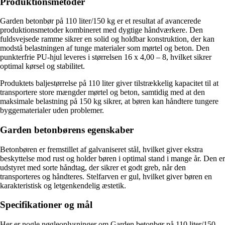
Produktionsmetoder
Garden betonbør på 110 liter/150 kg er et resultat af avancerede
produktionsmetoder kombineret med dygtige håndværkere. Den
fuldsvejsede ramme sikrer en solid og holdbar konstruktion, der kan
modstå belastningen af tunge materialer som mørtel og beton. Den
punkterfrie PU-hjul leveres i størrelsen 16 x 4,00 – 8, hvilket sikrer
optimal kørsel og stabilitet.
Produktets baljestørrelse på 110 liter giver tilstrækkelig kapacitet til at
transportere store mængder mørtel og beton, samtidig med at den
maksimale belastning på 150 kg sikrer, at børen kan håndtere tungere
byggematerialer uden problemer.
Garden betonbørens egenskaber
Betonbøren er fremstillet af galvaniseret stål, hvilket giver ekstra
beskyttelse mod rust og holder børen i optimal stand i mange år. Den er
udstyret med sorte håndtag, der sikrer et godt greb, når den
transporteres og håndteres. Stelfarven er gul, hvilket giver børen en
karakteristisk og letgenkendelig æstetik.
Specifikationer og mål
Her er nogle nøgleoplysninger om Garden betonbør på 110 liter/150