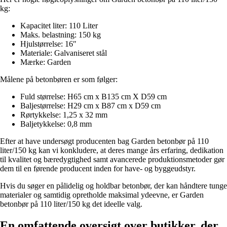
kg:
Kapacitet liter: 110 Liter
Maks. belastning: 150 kg
Hjulstørrelse: 16″
Materiale: Galvaniseret stål
Mærke: Garden
Målene på betonbøren er som følger:
Fuld størrelse: H65 cm x B135 cm X D59 cm
Baljestørrelse: H29 cm x B87 cm x D59 cm
Rørtykkelse: 1,25 x 32 mm
Baljetykkelse: 0,8 mm
Efter at have undersøgt producenten bag Garden betonbør på 110
liter/150 kg kan vi konkludere, at deres mange års erfaring, dedikation
til kvalitet og bæredygtighed samt avancerede produktionsmetoder gør
dem til en førende producent inden for have- og byggeudstyr.
Hvis du søger en pålidelig og holdbar betonbør, der kan håndtere tunge
materialer og samtidig opretholde maksimal ydeevne, er Garden
betonbør på 110 liter/150 kg det ideelle valg.
En omfattende oversigt over butikker, der