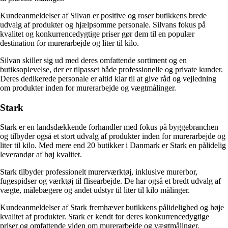
Kundeanmeldelser af Silvan er positive og roser butikkens brede
udvalg af produkter og hjælpsomme personale. Silvans fokus på
kvalitet og konkurrencedygtige priser gør dem til en populær
destination for murerarbejde og liter til kilo.
Silvan skiller sig ud med deres omfattende sortiment og en
butiksoplevelse, der er tilpasset både professionelle og private kunder.
Deres dedikerede personale er altid klar til at give råd og vejledning
om produkter inden for murerarbejde og vægtmålinger.
Stark
Stark er en landsdækkende forhandler med fokus på byggebranchen
og tilbyder også et stort udvalg af produkter inden for murerarbejde og
liter til kilo. Med mere end 20 butikker i Danmark er Stark en pålidelig
leverandør af høj kvalitet.
Stark tilbyder professionelt murerværktøj, inklusive murerbor,
fugespidser og værktøj til flisearbejde. De har også et bredt udvalg af
vægte, målebægere og andet udstyr til liter til kilo målinger.
Kundeanmeldelser af Stark fremhæver butikkens pålidelighed og høje
kvalitet af produkter. Stark er kendt for deres konkurrencedygtige
priser og omfattende viden om murerarbejde og vægtmålinger.