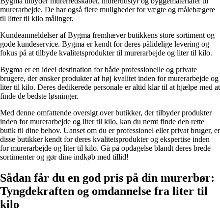
Bygma tilbyder murerredskaber, murerudstyr og byggematerialer til
murerarbejde. De har også flere muligheder for vægte og målebægere
til litter til kilo målinger.
Kundeanmeldelser af Bygma fremhæver butikkens store sortiment og
gode kundeservice. Bygma er kendt for deres pålidelige levering og
fokus på at tilbyde kvalitetsprodukter til murerarbejde og liter til kilo.
Bygma er en ideel destination for både professionelle og private
brugere, der ønsker produkter af høj kvalitet inden for murerarbejde og
liter til kilo. Deres dedikerede personale er altid klar til at hjælpe med at
finde de bedste løsninger.
Med denne omfattende oversigt over butikker, der tilbyder produkter
inden for murerarbejde og liter til kilo, kan du nemt finde den rette
butik til dine behov. Uanset om du er professionel eller privat bruger, er
disse butikker kendt for deres kvalitetsprodukter og ekspertise inden
for murerarbejde og liter til kilo. Gå på opdagelse blandt deres brede
sortimenter og gør dine indkøb med tillid!
Sådan får du en god pris på din murerbør:
Tyngdekraften og omdannelse fra liter til
kilo