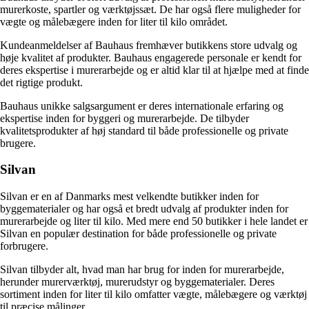
murerkoste, spartler og værktøjssæt. De har også flere muligheder for
vægte og målebægere inden for liter til kilo området.
Kundeanmeldelser af Bauhaus fremhæver butikkens store udvalg og
høje kvalitet af produkter. Bauhaus engagerede personale er kendt for
deres ekspertise i murerarbejde og er altid klar til at hjælpe med at finde
det rigtige produkt.
Bauhaus unikke salgsargument er deres internationale erfaring og
ekspertise inden for byggeri og murerarbejde. De tilbyder
kvalitetsprodukter af høj standard til både professionelle og private
brugere.
Silvan
Silvan er en af Danmarks mest velkendte butikker inden for
byggematerialer og har også et bredt udvalg af produkter inden for
murerarbejde og liter til kilo. Med mere end 50 butikker i hele landet er
Silvan en populær destination for både professionelle og private
forbrugere.
Silvan tilbyder alt, hvad man har brug for inden for murerarbejde,
herunder murerværktøj, murerudstyr og byggematerialer. Deres
sortiment inden for liter til kilo omfatter vægte, målebægere og værktøj
til præcise målinger.