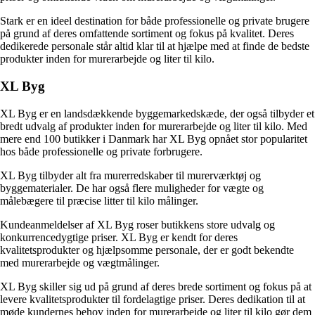
Stark er en ideel destination for både professionelle og private brugere
på grund af deres omfattende sortiment og fokus på kvalitet. Deres
dedikerede personale står altid klar til at hjælpe med at finde de bedste
produkter inden for murerarbejde og liter til kilo.
XL Byg
XL Byg er en landsdækkende byggemarkedskæde, der også tilbyder et
bredt udvalg af produkter inden for murerarbejde og liter til kilo. Med
mere end 100 butikker i Danmark har XL Byg opnået stor popularitet
hos både professionelle og private forbrugere.
XL Byg tilbyder alt fra murerredskaber til murerværktøj og
byggematerialer. De har også flere muligheder for vægte og
målebægere til præcise litter til kilo målinger.
Kundeanmeldelser af XL Byg roser butikkens store udvalg og
konkurrencedygtige priser. XL Byg er kendt for deres
kvalitetsprodukter og hjælpsomme personale, der er godt bekendte
med murerarbejde og vægtmålinger.
XL Byg skiller sig ud på grund af deres brede sortiment og fokus på at
levere kvalitetsprodukter til fordelagtige priser. Deres dedikation til at
møde kundernes behov inden for murerarbejde og liter til kilo gør dem