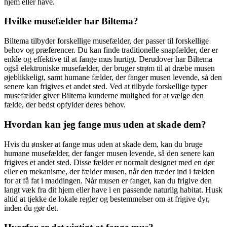
hjem eller have.
Hvilke musefælder har Biltema?
Biltema tilbyder forskellige musefælder, der passer til forskellige
behov og præferencer. Du kan finde traditionelle snapfælder, der er
enkle og effektive til at fange mus hurtigt. Derudover har Biltema
også elektroniske musefælder, der bruger strøm til at dræbe musen
øjeblikkeligt, samt humane fælder, der fanger musen levende, så den
senere kan frigives et andet sted. Ved at tilbyde forskellige typer
musefælder giver Biltema kunderne mulighed for at vælge den
fælde, der bedst opfylder deres behov.
Hvordan kan jeg fange mus uden at skade dem?
Hvis du ønsker at fange mus uden at skade dem, kan du bruge
humane musefælder, der fanger musen levende, så den senere kan
frigives et andet sted. Disse fælder er normalt designet med en dør
eller en mekanisme, der fælder musen, når den træder ind i fælden
for at få fat i maddingen. Når musen er fanget, kan du frigive den
langt væk fra dit hjem eller have i en passende naturlig habitat. Husk
altid at tjekke de lokale regler og bestemmelser om at frigive dyr,
inden du gør det.