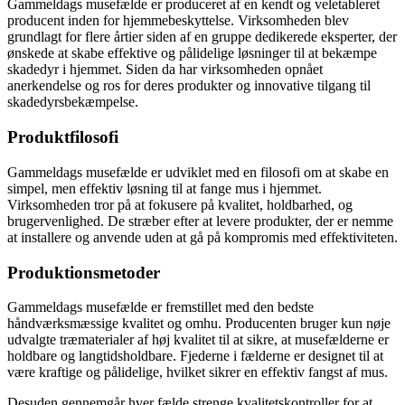
Gammeldags musefælde er produceret af en kendt og veletableret
producent inden for hjemmebeskyttelse. Virksomheden blev
grundlagt for flere årtier siden af en gruppe dedikerede eksperter, der
ønskede at skabe effektive og pålidelige løsninger til at bekæmpe
skadedyr i hjemmet. Siden da har virksomheden opnået
anerkendelse og ros for deres produkter og innovative tilgang til
skadedyrsbekæmpelse.
Produktfilosofi
Gammeldags musefælde er udviklet med en filosofi om at skabe en
simpel, men effektiv løsning til at fange mus i hjemmet.
Virksomheden tror på at fokusere på kvalitet, holdbarhed, og
brugervenlighed. De stræber efter at levere produkter, der er nemme
at installere og anvende uden at gå på kompromis med effektiviteten.
Produktionsmetoder
Gammeldags musefælde er fremstillet med den bedste
håndværksmæssige kvalitet og omhu. Producenten bruger kun nøje
udvalgte træmaterialer af høj kvalitet til at sikre, at musefælderne er
holdbare og langtidsholdbare. Fjederne i fælderne er designet til at
være kraftige og pålidelige, hvilket sikrer en effektiv fangst af mus.
Desuden gennemgår hver fælde strenge kvalitetskontroller for at