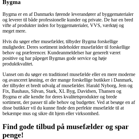
Bygma
Bygma er en af Danmarks førende leverandører af byggematerialer
og leverer til både professionelle kunder og private. De har en bred
vifte af produkter inden for byggematerialer, VVS, værktøj og
meget mere.
Hvis du søger efter musefælder, tilbyder Bygma forskellige
muligheder. Deres sortiment indeholder musefælder til forskellige
behov og præferencer. Kundeanmeldelser har generelt været
positive og har påpeget Bygmas gode service og høje
produktkvalitet.
Uanset om du søger en traditionel musefælde eller en mere moderne
og avanceret løsning, er der mange forskellige butikker i Danmark,
der tilbyder et bredt udvalg af musefælder. Harald Nyborg, Jem og
Fix, Bauhaus, Silvan, Stark, XL Byg, Davidsen, Thansen og
Bygma er alle kendte for deres kvalitetsprodukter og brede
sortiment, der passer til alle behov og budgetter. Ved at besøge en af
disse butikker vil du kunne finde den perfekte musefælde til at
bekæmpe mus og sikre dit hjem eller virksomhed.
Find gode tilbud på musefælder og spar
penge!