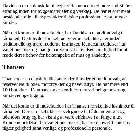
Davidsen er en dansk familieejet virksomhed med mere end 50 års
erfaring inden for byggematerialer og værktøj. De har et sortiment
bestående af kvalitetsprodukter til både professionelle og private
kunder.
Når det kommer til musefælder, har Davidsen et godt udvalg til
rådighed. De tilbyder forskellige typer musefælder, herunder
traditionelle og mere moderne løsninger. Kundeanmeldelser har
været positive, og mange har værdsat Davidsens mulighed for at
møde deres behov for bekæmpelse af mus og skadedyr.
Thansen
Thansen er en dansk butikskæde, der tilbyder et bredt udvalg af
reservedele til biler, motorcykler og haveudstyr. De har mere end
100 butikker i Danmark og er kendt for deres rimelige priser og
kundevenlige tilgang.
Når det kommer til musefælder, har Thansen forskellige løsninger til
rådighed. Deres musefælder er velegnede til både indendørs og
udendørs brug og har vist sig at være effektive i at fange mus.
Kundeanmeldelser har været positive og har fremhævet Thansens
tilgængelighed samt venlige og professionelle personale.