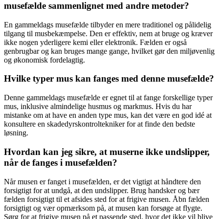
musefælde sammenlignet med andre metoder?
En gammeldags musefælde tilbyder en mere traditionel og pålidelig
tilgang til musbekæmpelse. Den er effektiv, nem at bruge og kræver
ikke nogen yderligere kemi eller elektronik. Fælden er også
genbrugbar og kan bruges mange gange, hvilket gør den miljøvenlig
og økonomisk fordelagtig.
Hvilke typer mus kan fanges med denne musefælde?
Denne gammeldags musefælde er egnet til at fange forskellige typer
mus, inklusive almindelige husmus og markmus. Hvis du har
mistanke om at have en anden type mus, kan det være en god idé at
konsultere en skadedyrskontroltekniker for at finde den bedste
løsning.
Hvordan kan jeg sikre, at muserne ikke undslipper,
når de fanges i musefælden?
Når musen er fanget i musefælden, er det vigtigt at håndtere den
forsigtigt for at undgå, at den undslipper. Brug handsker og bær
fælden forsigtigt til et afsides sted for at frigive musen. Åbn fælden
forsigtigt og vær opmærksom på, at musen kan forsøge at flygte.
Sørg for at frigive musen på et passende sted, hvor det ikke vil blive