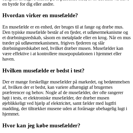
en byrde for dig eller andre.
Hvordan virker en musefælde?
En musefælde er en enhed, der bruges til at fange og dræbe mus.
Den typiske musefælde består af en fjeder, et udløsermekanisme og
et dræbningsredskab, såsom en metalplade eller en krog. Når en mus
træder på udløsermekanismen, frigives fjederen og slår
dræbningsredskabet ned, hvilket dræber musen. Musefælder kan
være effektive i at kontrollere musepopulationen i hjemmet eller
haven.
Hvilken musefælde er bedst i test?
Der er mange forskellige musefælder på markedet, og bedømmelsen
af, hvilken der er bedst, kan variere afhængigt af brugernes
præferencer og behov. Nogle af de musefælder, der ofte rangerer
højt i tests, er elektroniske musefælder, der dræber musen
øjeblikkeligt ved hjælp af elektricitet, samt fælder med lugtfri
madding, der tiltrækker musene uden at forårsage ubehagelig lugt i
hjemmet.
Hvor kan jeg købe musefælder?