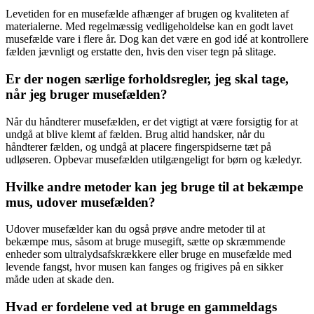
Levetiden for en musefælde afhænger af brugen og kvaliteten af
materialerne. Med regelmæssig vedligeholdelse kan en godt lavet
musefælde vare i flere år. Dog kan det være en god idé at kontrollere
fælden jævnligt og erstatte den, hvis den viser tegn på slitage.
Er der nogen særlige forholdsregler, jeg skal tage,
når jeg bruger musefælden?
Når du håndterer musefælden, er det vigtigt at være forsigtig for at
undgå at blive klemt af fælden. Brug altid handsker, når du
håndterer fælden, og undgå at placere fingerspidserne tæt på
udløseren. Opbevar musefælden utilgængeligt for børn og kæledyr.
Hvilke andre metoder kan jeg bruge til at bekæmpe
mus, udover musefælden?
Udover musefælder kan du også prøve andre metoder til at
bekæmpe mus, såsom at bruge musegift, sætte op skræmmende
enheder som ultralydsafskrækkere eller bruge en musefælde med
levende fangst, hvor musen kan fanges og frigives på en sikker
måde uden at skade den.
Hvad er fordelene ved at bruge en gammeldags