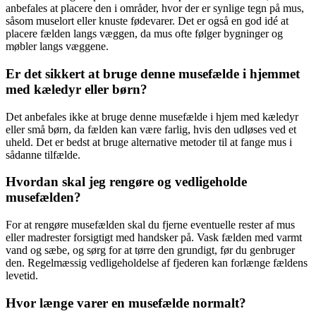
anbefales at placere den i områder, hvor der er synlige tegn på mus,
såsom muselort eller knuste fødevarer. Det er også en god idé at
placere fælden langs væggen, da mus ofte følger bygninger og
møbler langs væggene.
Er det sikkert at bruge denne musefælde i hjemmet
med kæledyr eller børn?
Det anbefales ikke at bruge denne musefælde i hjem med kæledyr
eller små børn, da fælden kan være farlig, hvis den udløses ved et
uheld. Det er bedst at bruge alternative metoder til at fange mus i
sådanne tilfælde.
Hvordan skal jeg rengøre og vedligeholde
musefælden?
For at rengøre musefælden skal du fjerne eventuelle rester af mus
eller madrester forsigtigt med handsker på. Vask fælden med varmt
vand og sæbe, og sørg for at tørre den grundigt, før du genbruger
den. Regelmæssig vedligeholdelse af fjederen kan forlænge fældens
levetid.
Hvor længe varer en musefælde normalt?