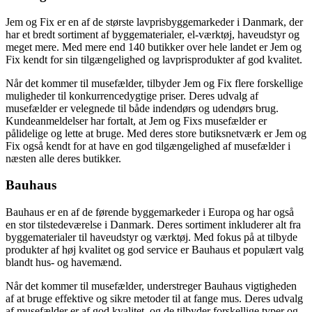
Jem og Fix er en af de største lavprisbyggemarkeder i Danmark, der
har et bredt sortiment af byggematerialer, el-værktøj, haveudstyr og
meget mere. Med mere end 140 butikker over hele landet er Jem og
Fix kendt for sin tilgængelighed og lavprisprodukter af god kvalitet.
Når det kommer til musefælder, tilbyder Jem og Fix flere forskellige
muligheder til konkurrencedygtige priser. Deres udvalg af
musefælder er velegnede til både indendørs og udendørs brug.
Kundeanmeldelser har fortalt, at Jem og Fixs musefælder er
pålidelige og lette at bruge. Med deres store butiksnetværk er Jem og
Fix også kendt for at have en god tilgængelighed af musefælder i
næsten alle deres butikker.
Bauhaus
Bauhaus er en af de førende byggemarkeder i Europa og har også
en stor tilstedeværelse i Danmark. Deres sortiment inkluderer alt fra
byggematerialer til haveudstyr og værktøj. Med fokus på at tilbyde
produkter af høj kvalitet og god service er Bauhaus et populært valg
blandt hus- og havemænd.
Når det kommer til musefælder, understreger Bauhaus vigtigheden
af ​​at bruge effektive og sikre metoder til at fange mus. Deres udvalg
af musefælder er af god kvalitet, og de tilbyder forskellige typer og