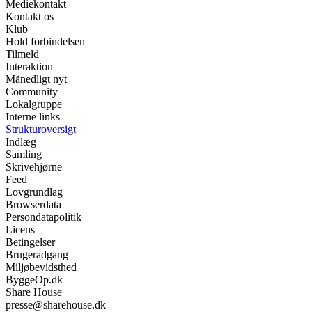
Mediekontakt
Kontakt os
Klub
Hold forbindelsen
Tilmeld
Interaktion
Månedligt nyt
Community
Lokalgruppe
Interne links
Strukturoversigt
Indlæg
Samling
Skrivehjørne
Feed
Lovgrundlag
Browserdata
Persondatapolitik
Licens
Betingelser
Brugeradgang
Miljøbevidsthed
ByggeOp.dk
Share House
presse@sharehouse.dk