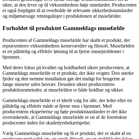
sikre, at den lever op til virksomhedens høje standarder. Producenten
er også forpligtet til at overholde de relevante sikkerhedsstandarder
og miljømæssige retningslinjer i produktionen af musefælder.
Forholdet til produktet Gammeldags musefælde
Producenten af Gammeldags musefælde har skabt et produkt, der
repræsenterer virksomhedens kerneværdier og filosofi. Musefælden
er en pålidelig og effektiv løsning til at fjerne museproblemer i
hjemmet.
Med deres fokus på kvalitet og holdbarhed sikrer producenten, at
Gammeldags musefælde er et produkt, der ikke svigter. Den stærke
fjeder og den nemme installation gør det muligt for brugerne at
fange musene uden besvær. Desuden sikrer producentens
produktionsmetoder, at musefælden er både holdbar og sikker.
Gammeldags musefælde er et ideelt valg for alle, der leder efter en
pålidelig og effektiv måde at fjerne mus i hjemmet. Med
producentens eksperterise og høje produktstandarder er det ikke
overraskende, at Gammeldags musefælde er en af de foretrukne
producenter inden for skadedyrsbekæmpelse.
Vælg Gammeldags musefælde og få et produkt, der er skabt af en
producent med solid arv, en stærk filosofi, og en øjeblikkelig fokus