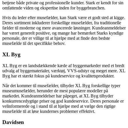
betjene både private og professionelle kunder. Stark er kendt for sin
omfattende viden og ekspertise inden for byggebranchen.
Hvis du leder efter musefælder, kan Stark være et godt sted at kigge.
Deres sortiment inkluderer forskellige musefælder, fra traditionelle
fælder til moderne og mere avancerede løsninger. Kundeanmeldelser
har været generelt positive, og mange har bemærket Starks kyndige
personale, der er villige til at hjælpe med at finde den bedste
musefælde til det specifikke behov.
XL Byg
XL Byg er en landsdækkende kæde af byggemarkeder med et bredt
udvalg af byggematerialer, værktøj, VVS-udstyr og meget mere. XL
Byg har et stærkt fokus på kundeservice og kvalitetsprodukter.
Når det kommer til musefælder, tilbyder XL Byg forskellige typer
museumusefælder, herunder de mest populære modeller på
markedet. Kundeanmeldelser har påpeget, at XL Byg tilbyder
konkurrencedygtige priser og god kundeservice. Deres personale er
velinformerede og i stand til at hjælpe med at vælge den rigtige
musefælde til at løse kundernes problemer effektivt.
Davidsen