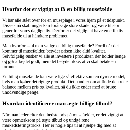
Hvorfor det er vigtigt at få en billig musefælde
Vi har alle stået over for en museplage i vores hjem på et tidspunkt.
Disse små skabninger kan forårsage store skader og være til stor
gener for vores daglige liv. Derfor er det vigtigt at have en effektiv
musefælde til at håndtere problemet.
Men hvorfor skal man vælge en billig musefælde? Fordi når det
kommer til musefælder, betyder prisen ikke altid kvalitet.
Selvfølgelig ønsker vi alle at investere i produkter, der holder længe
og gør arbejdet godt, men det betyder ikke, at vi skal betale en
formue.
En billig musefælde kan være lige så effektiv som en dyrere model,
hvis man køber det rigtige produkt. Det handler om at finde den rette
balance mellem pris og kvalitet, så du ikke ender med at bruge
unødvendige penge.
Hvordan identificerer man ægte billige tilbud?
Når man leder efter den bedste pris på musefælder, er det vigtigt at
være opmærksom på ægte tilbud og undgå rene
markedsføringstricks. Her er nogle tips til at hjælpe dig med at