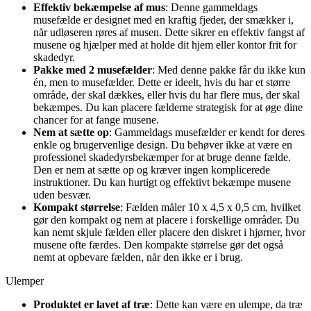
Effektiv bekæmpelse af mus
: Denne gammeldags
musefælde er designet med en kraftig fjeder, der smækker i,
når udløseren røres af musen. Dette sikrer en effektiv fangst af
musene og hjælper med at holde dit hjem eller kontor frit for
skadedyr.
Pakke med 2 musefælder
: Med denne pakke får du ikke kun
én, men to musefælder. Dette er ideelt, hvis du har et større
område, der skal dækkes, eller hvis du har flere mus, der skal
bekæmpes. Du kan placere fælderne strategisk for at øge dine
chancer for at fange musene.
Nem at sætte op
: Gammeldags musefælder er kendt for deres
enkle og brugervenlige design. Du behøver ikke at være en
professionel skadedyrsbekæmper for at bruge denne fælde.
Den er nem at sætte op og kræver ingen komplicerede
instruktioner. Du kan hurtigt og effektivt bekæmpe musene
uden besvær.
Kompakt størrelse
: Fælden måler 10 x 4,5 x 0,5 cm, hvilket
gør den kompakt og nem at placere i forskellige områder. Du
kan nemt skjule fælden eller placere den diskret i hjørner, hvor
musene ofte færdes. Den kompakte størrelse gør det også
nemt at opbevare fælden, når den ikke er i brug.
Ulemper
Produktet er lavet af træ
: Dette kan være en ulempe, da træ