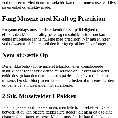
ved udløseren. Med denne musefælde kan du komme musene til livs
på en enkel og effektiv måde.
Fang Musene med Kraft og Præcision
En gammeldags musefælde er kendt for sin pålidelighed og
effektivitet. Med en kraftig fjeder og en solid konstruktion kan
denne musefælde fange musene med præcision. Når musen rører
ved udløseren på fælden, vil den hurtigt og sikkert blive fanget.
Nem at Sætte Op
Der er ikke behov for avanceret teknologi eller komplicerede
instruktioner for at sætte denne musefælde op. Takket være dens
enkle design kan den nemt placeres på de steder, hvor du har set
musene. Du skal blot placere fælden i nærheden af musenes færden
og vente på, at musefælden gør sit arbejde.
2 Stk. Musefælder i Pakken
I denne pakke får du ikke kun én, men hele to musefælder. Dette
betyder, at du kan placere fælder flere steder i dit hjem og øge dine
chancer for at fange musene. Med to musefælder kan du bekæmpe