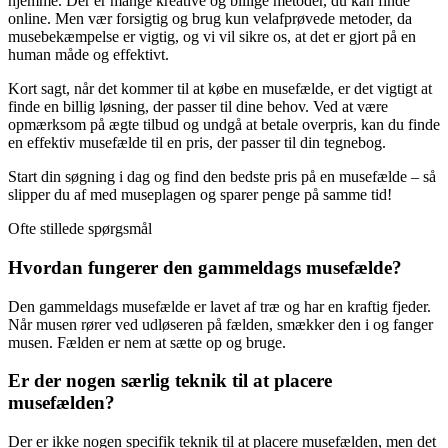
hjemme. Der er mange kreative og billige metoder, du kan finde
online. Men vær forsigtig og brug kun velafprøvede metoder, da
musebekæmpelse er vigtig, og vi vil sikre os, at det er gjort på en
human måde og effektivt.
Kort sagt, når det kommer til at købe en musefælde, er det vigtigt at
finde en billig løsning, der passer til dine behov. Ved at være
opmærksom på ægte tilbud og undgå at betale overpris, kan du finde
en effektiv musefælde til en pris, der passer til din tegnebog.
Start din søgning i dag og find den bedste pris på en musefælde – så
slipper du af med museplagen og sparer penge på samme tid!
Ofte stillede spørgsmål
Hvordan fungerer den gammeldags musefælde?
Den gammeldags musefælde er lavet af træ og har en kraftig fjeder.
Når musen rører ved udløseren på fælden, smækker den i og fanger
musen. Fælden er nem at sætte op og bruge.
Er der nogen særlig teknik til at placere
musefælden?
Der er ikke nogen specifik teknik til at placere musefælden, men det