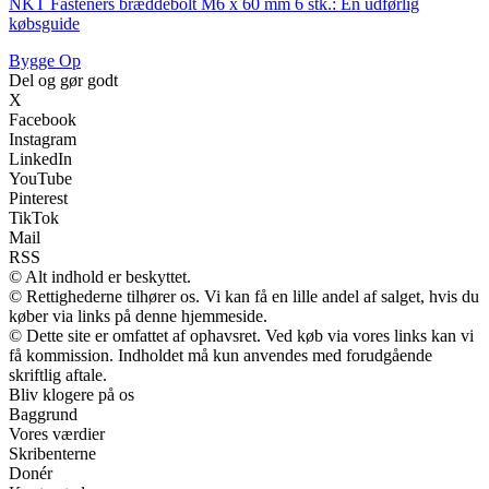
NKT Fasteners bræddebolt M6 x 60 mm 6 stk.: En udførlig
købsguide
Bygge Op
Del og gør godt
X
Facebook
Instagram
LinkedIn
YouTube
Pinterest
TikTok
Mail
RSS
© Alt indhold er beskyttet.
© Rettighederne tilhører os. Vi kan få en lille andel af salget, hvis du
køber via links på denne hjemmeside.
© Dette site er omfattet af ophavsret. Ved køb via vores links kan vi
få kommission. Indholdet må kun anvendes med forudgående
skriftlig aftale.
Bliv klogere på os
Baggrund
Vores værdier
Skribenterne
Donér