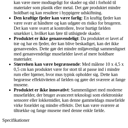
kan være mere modtageligt for skader og slid i forhold til
materialer som plastik eller metal. Det gør produktet mindre
holdbart og kan resultere i hyppigere udskiftning.
Den kraftige fjeder kan være farlig
: En kraftig fjeder kan
være svær at håndtere og kan udgøre en risiko for brugeren.
Det kan være svært at kontrollere, hvor hurtigt fælden
smækker i, hvilket kan føre til utilsigtede skader.
Produktet er ikke genanvendeligt
: Da produktet er lavet af
træ og har en fjeder, der kan blive beskadiget, kan det ikke
genanvendes. Dette gør det mindre miljøvenligt sammenlignet
med genanvendelige musefælder lavet af mere holdbare
materialer.
Størrelsen kan være begrænsende
: Med målene 10 x 4,5 x
0,5 cm kan produktet være for stort til at passe ind i mindre
rum eller hjørner, hvor mus typisk opholder sig. Dette kan
begrænse effektiviteten af fælden og gøre det sværere at fange
musene.
Produktet er ikke innovativt
: Sammenlignet med moderne
musefælder, der bruger avanceret teknologi som elektroniske
sensorer eller lokkemidler, kan denne gammeldags musefælde
virke forældet og mindre effektiv. Det kan være sværere at
tiltrække og fange musene med denne enkle fælde.
Specifikationer