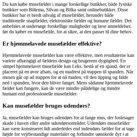
Du kan købe musefælder i mange forskellige butikker, både fysiske
butikker som Biltema, Silvan og Bilka samt onlinebutikker. Disse
butikker har et bredt udvalg af musefælder, herunder både
traditionelle snapfælder, elektroniske fælder og humane fælder. Det
anbefales at undersøge forskellige muligheder og læse anmeldelser,
før du køber en musefælde, for at sikre, at den passer til dine behov.
Er hjemmelavede musefælder effektive?
Hjemmelavede musefælder kan være effektive, men resultaterne kan
variere afhængigt af fældens design og brugerens dygtighed. En
simpel hjemmelavet musefælde kan f.eks. bestå af en spand, der er
placeret på en øvre afsats, og en madrest på trappen til spanden. Når
musen går op ad trappen for at nå maden, vil den tipping og falde
ned i spanden, hvor den bliver fanget. Mens sådanne hjemmelavede
fælder kan fungere, kan de være mindre pålidelige og mindre
humant end professionelle musefælder.
Kan musefælder bruges udendørs?
Ja, musefælder kan bruges udendørs for at fange mus, der forårsager
skade i haven eller andre udendørsområder. Udendørs musefælder
kan være konstrueret lidt anderledes end indendørs fælder for at tage
højde for vejrbestandige materialer og forhindre uønskede dyr i at