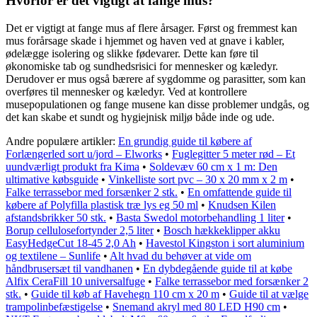
Hvorfor er det vigtigt at fange mus?
Det er vigtigt at fange mus af flere årsager. Først og fremmest kan
mus forårsage skade i hjemmet og haven ved at gnave i kabler,
ødelægge isolering og slikke fødevarer. Dette kan føre til
økonomiske tab og sundhedsrisici for mennesker og kæledyr.
Derudover er mus også bærere af sygdomme og parasitter, som kan
overføres til mennesker og kæledyr. Ved at kontrollere
musepopulationen og fange musene kan disse problemer undgås, og
det kan skabe et sundt og hygiejnisk miljø både inde og ude.
Andre populære artikler:
En grundig guide til købere af
Forlængerled sort u/jord – Elworks
•
Fuglegitter 5 meter rød – Et
uundværligt produkt fra Kima
•
Soldevæv 60 cm x 1 m: Den
ultimative købsguide
•
Vinkelliste sort pvc – 30 x 20 mm x 2 m
•
Falke terrassebor med forsænker 2 stk.
•
En omfattende guide til
købere af Polyfilla plastisk træ lys eg 50 ml
•
Knudsen Kilen
afstandsbrikker 50 stk.
•
Basta Swedol motorbehandling 1 liter
•
Borup cellulosefortynder 2,5 liter
•
Bosch hækkeklipper akku
EasyHedgeCut 18-45 2,0 Ah
•
Havestol Kingston i sort aluminium
og textilene – Sunlife
•
Alt hvad du behøver at vide om
håndbrusersæt til vandhanen
•
En dybdegående guide til at købe
Alfix CeraFill 10 universalfuge
•
Falke terrassebor med forsænker 2
stk.
•
Guide til køb af Havehegn 110 cm x 20 m
•
Guide til at vælge
trampolinbefæstigelse
•
Snemand akryl med 80 LED H90 cm
•