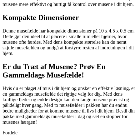
musene mere effektivt og hurtigt få kontrol over musene i dit hjem.
Kompakte Dimensioner
Denne musefælde har kompakte dimensioner på 10 x 4,5 x 0,5 cm.
Dette gør den ideel til at placere i smalle rum eller hjørner, hvor
musene ofte færdes. Med dens kompakte størrelse kan du nemt
skjule musefælden og undgå at forstyrre resten af indretningen i dit
hjem.
Er du Træt af Musene? Prøv En
Gammeldags Musefælde!
Hvis du er plaget af mus i dit hjem og ønsker en effektiv løsning, er
en gammeldags musefælde det rigtige valg for dig. Med dens
kraftige fjeder og enkle design kan den fange musene præcist og
pålideligt hver gang. Med to musefælder i pakken har du endnu
bedre muligheder for at komme musene til livs i dit hjem. Bestil din
pakke med gammeldags musefælder i dag og sæt en stopper for
musenes hærgen!
Fordele