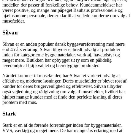
modeller, der passer til forskellige behov. Kundeanmeldelser har
været positive, og mange har påpeget Bauhaus professionelle og
hjælpsomme personale, der er klar til at vejlede kunderne om valg af
musefælder.
Silvan
Silvan er en anden populær dansk byggevareforretning med mere
end 45 års erfaring. Silvan tilbyder et bredt udvalg af produkter
inden for kategorierne byggematerialer, værktøj, haveudstyr og
meget mere. Butikken har opbygget sit ry som en pålidelig
leverandør af høj kvalitet og bæredygtige produkter.
Når det kommer til musefælder, har Silvan et varieret udvalg af
effektive og moderne løsninger. Deres musefælder er blevet rost af
kunder for deres brugervenlighed og effektivitet. Silvan tilbyder
også vejledning og rådgivning om valg af musefælder, hvilket har
hjulpet mange kunder med at finde den perfekte løsning til deres
problem med mus.
Stark
Stark er en af de førende forretninger inden for byggematerialer,
VVS, værktøj og meget mere. De har mange års erfaring med at