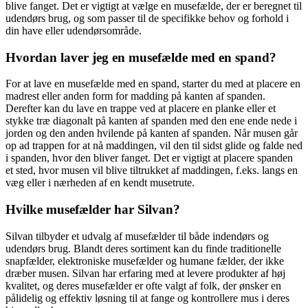
blive fanget. Det er vigtigt at vælge en musefælde, der er beregnet til
udendørs brug, og som passer til de specifikke behov og forhold i
din have eller udendørsområde.
Hvordan laver jeg en musefælde med en spand?
For at lave en musefælde med en spand, starter du med at placere en
madrest eller anden form for madding på kanten af spanden.
Derefter kan du lave en trappe ved at placere en planke eller et
stykke træ diagonalt på kanten af spanden med den ene ende nede i
jorden og den anden hvilende på kanten af spanden. Når musen går
op ad trappen for at nå maddingen, vil den til sidst glide og falde ned
i spanden, hvor den bliver fanget. Det er vigtigt at placere spanden
et sted, hvor musen vil blive tiltrukket af maddingen, f.eks. langs en
væg eller i nærheden af en kendt musetrute.
Hvilke musefælder har Silvan?
Silvan tilbyder et udvalg af musefælder til både indendørs og
udendørs brug. Blandt deres sortiment kan du finde traditionelle
snapfælder, elektroniske musefælder og humane fælder, der ikke
dræber musen. Silvan har erfaring med at levere produkter af høj
kvalitet, og deres musefælder er ofte valgt af folk, der ønsker en
pålidelig og effektiv løsning til at fange og kontrollere mus i deres