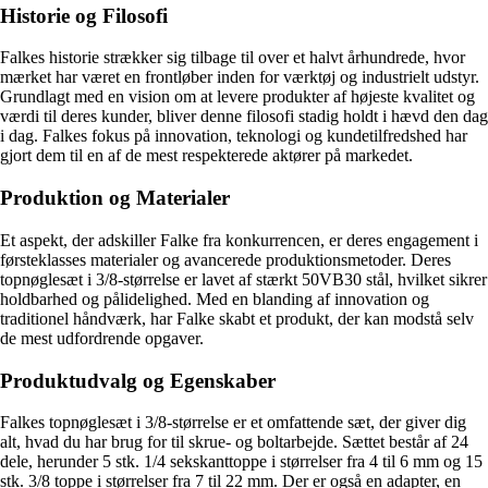
Historie og Filosofi
Falkes historie strækker sig tilbage til over et halvt århundrede, hvor
mærket har været en frontløber inden for værktøj og industrielt udstyr.
Grundlagt med en vision om at levere produkter af højeste kvalitet og
værdi til deres kunder, bliver denne filosofi stadig holdt i hævd den dag
i dag. Falkes fokus på innovation, teknologi og kundetilfredshed har
gjort dem til en af de mest respekterede aktører på markedet.
Produktion og Materialer
Et aspekt, der adskiller Falke fra konkurrencen, er deres engagement i
førsteklasses materialer og avancerede produktionsmetoder. Deres
topnøglesæt i 3/8-størrelse er lavet af stærkt 50VB30 stål, hvilket sikrer
holdbarhed og pålidelighed. Med en blanding af innovation og
traditionel håndværk, har Falke skabt et produkt, der kan modstå selv
de mest udfordrende opgaver.
Produktudvalg og Egenskaber
Falkes topnøglesæt i 3/8-størrelse er et omfattende sæt, der giver dig
alt, hvad du har brug for til skrue- og boltarbejde. Sættet består af 24
dele, herunder 5 stk. 1/4 sekskanttoppe i størrelser fra 4 til 6 mm og 15
stk. 3/8 toppe i størrelser fra 7 til 22 mm. Der er også en adapter, en