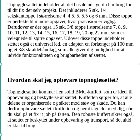
Topnøglesættet indeholder alt det basale udstyr, du har brug for
til dit fix-det-selv-projekt. Det inkluderer 5 stk. 1/4
sekskanttoppe i størrelserne 4, 4.5, 5, 5.5 og 6 mm. Disse toppe
er perfekte til mindre opgaver, hvor præcision er vigtig.
Derudover er der også 15 stk. 3/8 toppe i størrelserne 7, 8, 9,
10, 11, 12, 13, 14, 15, 16, 17, 18, 19, 20 og 22 mm, som er
velegnede til større opgaver. Udover disse toppe indeholder
sættet også et universal led, en adapter, en forlænger på 100 mm
og et 3/8 skraldehåndtag, som alle giver dig mulighed for at
udvide funktionaliteten og brugbarheden af sættet.
Hvordan skal jeg opbevare topnøglesættet?
Topnøglesættet kommer i en solid BMC-kuffert, som er ideel til
opbevaring og beskyttelse af sættet. Kufferten sørger for, at alle
delene er organiserede og sikret mod støv og skade. Du kan
derfor opbevare sættet i kufferten og nemt tage det med dig, når
du skal på et fix-it-job på farten. Den robuste kuffert sikrer også,
at sættet er beskyttet under opbevaring og transport, så det altid
er klar til brug.