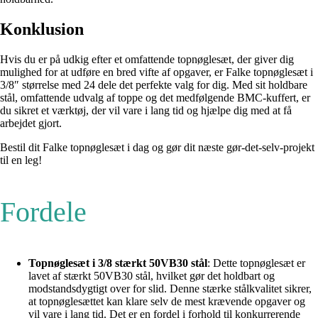
Konklusion
Hvis du er på udkig efter et omfattende topnøglesæt, der giver dig
mulighed for at udføre en bred vifte af opgaver, er Falke topnøglesæt i
3/8″ størrelse med 24 dele det perfekte valg for dig. Med sit holdbare
stål, omfattende udvalg af toppe og det medfølgende BMC-kuffert, er
du sikret et værktøj, der vil vare i lang tid og hjælpe dig med at få
arbejdet gjort.
Bestil dit Falke topnøglesæt i dag og gør dit næste gør-det-selv-projekt
til en leg!
Fordele
Topnøglesæt i 3/8 stærkt 50VB30 stål
: Dette topnøglesæt er
lavet af stærkt 50VB30 stål, hvilket gør det holdbart og
modstandsdygtigt over for slid. Denne stærke stålkvalitet sikrer,
at topnøglesættet kan klare selv de mest krævende opgaver og
vil vare i lang tid. Det er en fordel i forhold til konkurrerende