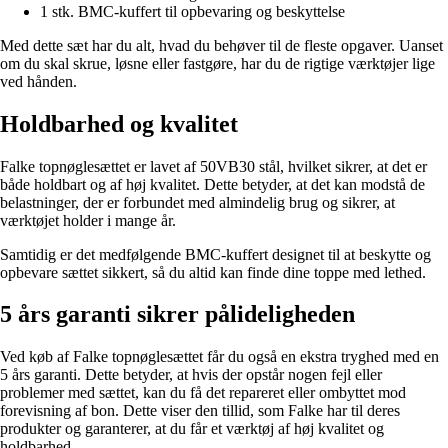
1 stk. BMC-kuffert til opbevaring og beskyttelse
Med dette sæt har du alt, hvad du behøver til de fleste opgaver. Uanset
om du skal skrue, løsne eller fastgøre, har du de rigtige værktøjer lige
ved hånden.
Holdbarhed og kvalitet
Falke topnøglesættet er lavet af 50VB30 stål, hvilket sikrer, at det er
både holdbart og af høj kvalitet. Dette betyder, at det kan modstå de
belastninger, der er forbundet med almindelig brug og sikrer, at
værktøjet holder i mange år.
Samtidig er det medfølgende BMC-kuffert designet til at beskytte og
opbevare sættet sikkert, så du altid kan finde dine toppe med lethed.
5 års garanti sikrer pålideligheden
Ved køb af Falke topnøglesættet får du også en ekstra tryghed med en
5 års garanti. Dette betyder, at hvis der opstår nogen fejl eller
problemer med sættet, kan du få det repareret eller ombyttet mod
forevisning af bon. Dette viser den tillid, som Falke har til deres
produkter og garanterer, at du får et værktøj af høj kvalitet og
holdbarhed.