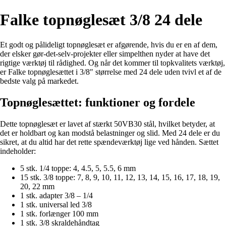
Falke topnøglesæt 3/8 24 dele
Et godt og pålideligt topnøglesæt er afgørende, hvis du er en af ​​dem,
der elsker gør-det-selv-projekter eller simpelthen nyder at have det
rigtige værktøj til rådighed. Og når det kommer til topkvalitets værktøj,
er Falke topnøglesættet i 3/8″ størrelse med 24 dele uden tvivl et af de
bedste valg på markedet.
Topnøglesættet: funktioner og fordele
Dette topnøglesæt er lavet af stærkt 50VB30 stål, hvilket betyder, at
det er holdbart og kan modstå belastninger og slid. Med 24 dele er du
sikret, at du altid har det rette spændeværktøj lige ved hånden. Sættet
indeholder:
5 stk. 1/4 toppe: 4, 4.5, 5, 5.5, 6 mm
15 stk. 3/8 toppe: 7, 8, 9, 10, 11, 12, 13, 14, 15, 16, 17, 18, 19,
20, 22 mm
1 stk. adapter 3/8 – 1/4
1 stk. universal led 3/8
1 stk. forlænger 100 mm
1 stk. 3/8 skraldehåndtag