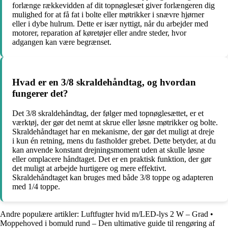
forlænge rækkevidden af dit topnøglesæt giver forlængeren dig
mulighed for at få fat i bolte eller møtrikker i snævre hjørner
eller i dybe hulrum. Dette er især nyttigt, når du arbejder med
motorer, reparation af køretøjer eller andre steder, hvor
adgangen kan være begrænset.
Hvad er en 3/8 skraldehåndtag, og hvordan
fungerer det?
Det 3/8 skraldehåndtag, der følger med topnøglesættet, er et
værktøj, der gør det nemt at skrue eller løsne møtrikker og bolte.
Skraldehåndtaget har en mekanisme, der gør det muligt at dreje
i kun én retning, mens du fastholder grebet. Dette betyder, at du
kan anvende konstant drejningsmoment uden at skulle løsne
eller omplacere håndtaget. Det er en praktisk funktion, der gør
det muligt at arbejde hurtigere og mere effektivt.
Skraldehåndtaget kan bruges med både 3/8 toppe og adapteren
med 1/4 toppe.
Andre populære artikler:
Luftfugter hvid m/LED-lys 2 W – Grad
•
Moppehoved i bomuld rund – Den ultimative guide til rengøring af