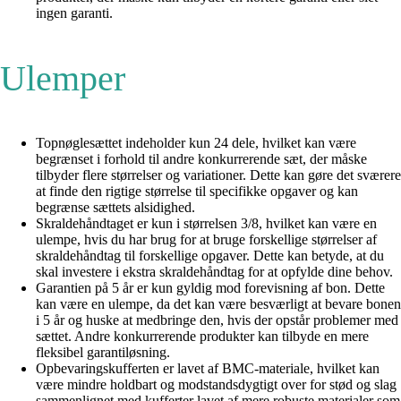
ingen garanti.
Ulemper
Topnøglesættet indeholder kun 24 dele, hvilket kan være
begrænset i forhold til andre konkurrerende sæt, der måske
tilbyder flere størrelser og variationer. Dette kan gøre det sværere
at finde den rigtige størrelse til specifikke opgaver og kan
begrænse sættets alsidighed.
Skraldehåndtaget er kun i størrelsen 3/8, hvilket kan være en
ulempe, hvis du har brug for at bruge forskellige størrelser af
skraldehåndtag til forskellige opgaver. Dette kan betyde, at du
skal investere i ekstra skraldehåndtag for at opfylde dine behov.
Garantien på 5 år er kun gyldig mod forevisning af bon. Dette
kan være en ulempe, da det kan være besværligt at bevare bonen
i 5 år og huske at medbringe den, hvis der opstår problemer med
sættet. Andre konkurrerende produkter kan tilbyde en mere
fleksibel garantiløsning.
Opbevaringskufferten er lavet af BMC-materiale, hvilket kan
være mindre holdbart og modstandsdygtigt over for stød og slag
sammenlignet med kufferter lavet af mere robuste materialer som