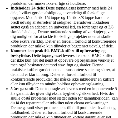
produkter, der måske ikke er lige så holdbare.
Indeholder 24 dele
: Dette topnøglesæt kommer med hele 24
dele, hvilket gør det alsidigt og anvendeligt til forskellige
opgaver. Med 5 stk. 1/4 toppe og 15 stk. 3/8 toppe har du et
bredt udvalg af størrelser til rådighed. Derudover inkluderer
sættet også en adapter, en universal led, en forlænger og et 3/8
skraldehåndtag. Denne omfattende samling af værktøjer giver
dig mulighed for at tackle forskellige projekter uden at skulle
købe ekstra værktøj. Det er en fordel i forhold til konkurrerende
produkter, der måske kun tilbyder et begrænset udvalg af dele.
Kommer i en praktisk BMC-kuffert til opbevaring og
beskyttelse
: Dette topnøglesæt leveres i en solid BMC-kuffert,
der ikke kun gør det nemt at opbevare og organisere værktøjet,
men også beskytter det mod støv, fugt og skader. Denne
praktiske kuffert gør det nemt at transportere sættet og sikrer, at
det altid er klar til brug. Det er en fordel i forhold til
konkurrerende produkter, der måske ikke inkluderer en kuffert
eller kun tilbyder en mindre holdbar opbevaringsløsning.
5 års garanti
: Dette topnøglesæt leveres med en imponerende 5
års garanti, der giver dig ekstra tryghed og sikkerhed. Hvis der
skulle opstå problemer med sættet inden for garantiperioden, kan
du få det repareret eller udskiftet uden ekstra omkostninger.
Denne garanti viser producentens tillid til produktets kvalitet og
holdbarhed. Det er en fordel i forhold til konkurrerende
produkter, der måske kun tilbyder en kortere garanti eller slet