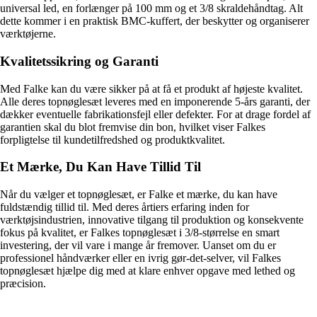
universal led, en forlænger på 100 mm og et 3/8 skraldehåndtag. Alt
dette kommer i en praktisk BMC-kuffert, der beskytter og organiserer
værktøjerne.
Kvalitetssikring og Garanti
Med Falke kan du være sikker på at få et produkt af højeste kvalitet.
Alle deres topnøglesæt leveres med en imponerende 5-års garanti, der
dækker eventuelle fabrikationsfejl eller defekter. For at drage fordel af
garantien skal du blot fremvise din bon, hvilket viser Falkes
forpligtelse til kundetilfredshed og produktkvalitet.
Et Mærke, Du Kan Have Tillid Til
Når du vælger et topnøglesæt, er Falke et mærke, du kan have
fuldstændig tillid til. Med deres årtiers erfaring inden for
værktøjsindustrien, innovative tilgang til produktion og konsekvente
fokus på kvalitet, er Falkes topnøglesæt i 3/8-størrelse en smart
investering, der vil vare i mange år fremover. Uanset om du er
professionel håndværker eller en ivrig gør-det-selver, vil Falkes
topnøglesæt hjælpe dig med at klare enhver opgave med lethed og
præcision.