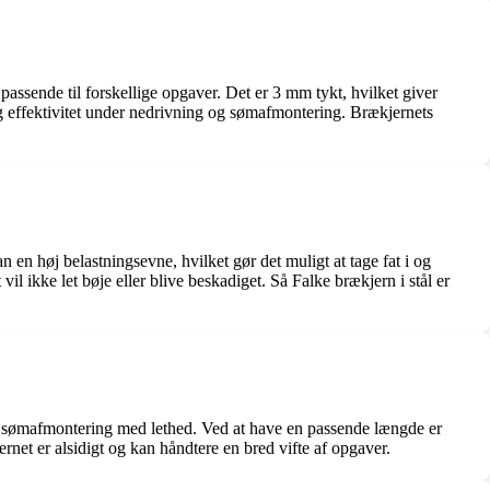
assende til forskellige opgaver. Det er 3 mm tykt, hvilket giver
og effektivitet under nedrivning og sømafmontering. Brækjernets
 en høj belastningsevne, hvilket gør det muligt at tage fat i og
il ikke let bøje eller blive beskadiget. Så Falke brækjern i stål er
og sømafmontering med lethed. Ved at have en passende længde er
ernet er alsidigt og kan håndtere en bred vifte af opgaver.