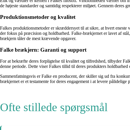
Etik og værdier er kernen i Falkes filosofi. Virksomheden værner om integ
de højeste standarder og samtidig respekterer miljøet. Gennem deres gr
Produktionsmetoder og kvalitet
Falkes produktionsmetoder er skræddersyet til at sikre, at hvert eneste væ
der fokus på præcision og holdbarhed. Falke-brækjernet er lavet af stå
brækjern tåler de mest krævende opgaver.
Falke brækjern: Garanti og support
For at bekræfte deres forpligtelse til kvalitet og tilfredshed, tilbyder F
denne periode. Dette viser Falkes tillid til deres produkters holdbarhed 
Sammenfatningsvis er Falke en producent, der skiller sig ud fra konkurr
brækjernet er et testamente for deres engagement i at levere pålidelige p
Ofte stillede spørgsmål