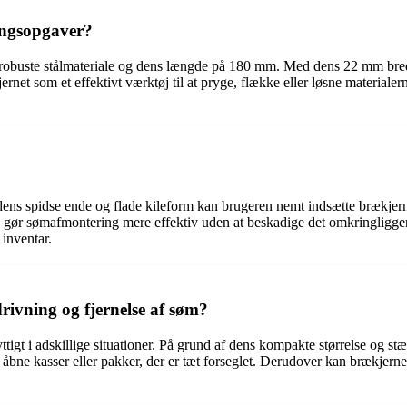
ingsopgaver?
ts robuste stålmateriale og dens længde på 180 mm. Med dens 22 mm br
ernet som et effektivt værktøj til at pryge, flække eller løsne materia
d dens spidse ende og flade kileform kan brugeren nemt indsætte brækjer
, gør sømafmontering mere effektiv uden at beskadige det omkringliggend
 inventar.
ivning og fjernelse af søm?
gt i adskillige situationer. På grund af dens kompakte størrelse og st
bne kasser eller pakker, der er tæt forseglet. Derudover kan brækjernet