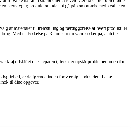
rift. Falke har altid stræbt efter at levere værktøjer, der opretholder
lke en bæredygtig produktion uden at gå på kompromis med kvaliteten.
valg af materialer til fremstilling og færdiggørelse af hvert produkt, er
iv brug. Med en tykkelse på 3 mm kan du være sikker på, at dette
 værktøj udskiftet eller repareret, hvis der opstår problemer inden for
edygtighed, er de førende inden for værktøjsindustrien. Falke
 nok til dine opgaver.