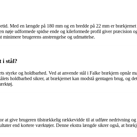
levetid. Med en længde på 180 mm og en bredde på 22 mm er brækjernet p
. Den nøje udformede spidse ende og kileformede profil giver præcision 
at minimere brugerens anstrengelse og udmattelse.
 i stål?
dets styrke og holdbarhed. Ved at anvende stål i Falke brækjern opnår man
tålets holdbarhed sikrer, at brækjernet kan modstå gentagen brug, og det v
værktøj.
 at give brugeren tilstrækkelig rækkevidde til at udføre nedrivning 
sultater end kortere værktøjer. Denne ekstra længde sikrer også, at brækj