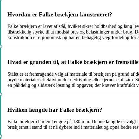
Hvordan er Falke brækjern konstrueret?
Falke brækjern er lavet af stål, hvilket sikrer holdbarhed og lang 
tilstrækkelig styrke til at modstå pres og belastninger under brug
konstruktion er ergonomisk og har en behagelig vægtfordeling for 
Hvad er grunden til, at Falke brækjern er fremstillet
Stålet er et fremragende valg af materiale til brækjern på grund af 
bryde materialer effektivt under nedrivning eller fjernelse af søm. S
en pålidelig og slidstærk løsning til opgaver, der kræver kraftfuldt 
Hvilken længde har Falke brækjern?
Falke brækjern har en længde på 180 mm. Denne længde er valgt for
brækjernet i stand til at nå dybere ind i materialet og opnå bedre re