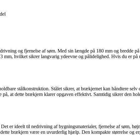
del
drivning og fjernelse af søm. Med sin længde på 180 mm og bredde på 2
å 3 mm, hvilket sikrer langvarig ydeevne og pålidelighed. Hvis du er på 
dbare stålkonstruktion. Stålet sikrer, at brækjernet kan håndtere sel
 på, at dette brækjern klarer opgaven effektivt. Samtidig sikrer den ho
. Det er ideelt til nedrivning af bygningsmaterialer, fjernelse af søm, 
, vil dette brækjern være en uvurderlig hjælp. Den kompakte størrelse og 