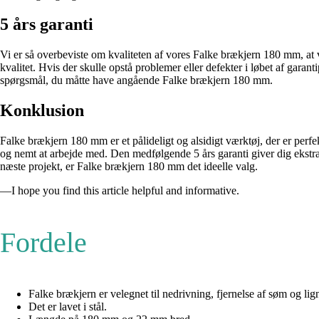
5 års garanti
Vi er så overbeviste om kvaliteten af ​​vores Falke brækjern 180 mm, at vi
kvalitet. Hvis der skulle opstå problemer eller defekter i løbet af garant
spørgsmål, du måtte have angående Falke brækjern 180 mm.
Konklusion
Falke brækjern 180 mm er et pålideligt og alsidigt værktøj, der er perf
og nemt at arbejde med. Den medfølgende 5 års garanti giver dig ekstra t
næste projekt, er Falke brækjern 180 mm det ideelle valg.
—I hope you find this article helpful and informative.
Fordele
Falke brækjern er velegnet til nedrivning, fjernelse af søm og li
Det er lavet i stål.