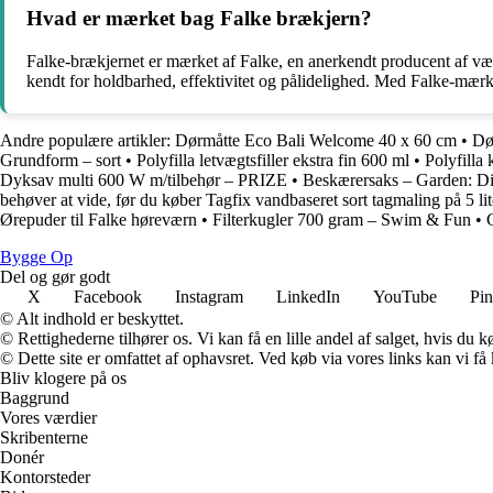
Hvad er mærket bag Falke brækjern?
Falke-brækjernet er mærket af Falke, en anerkendt producent af værk
kendt for holdbarhed, effektivitet og pålidelighed. Med Falke-mærket
Andre populære artikler:
Dørmåtte Eco Bali Welcome 40 x 60 cm
•
Dø
Grundform – sort
•
Polyfilla letvægtsfiller ekstra fin 600 ml
•
Polyfilla 
Dyksav multi 600 W m/tilbehør – PRIZE
•
Beskærersaks – Garden: Din 
behøver at vide, før du køber Tagfix vandbaseret sort tagmaling på 5 lit
Ørepuder til Falke høreværn
•
Filterkugler 700 gram – Swim & Fun
•
Bygge Op
Del og gør godt
X
Facebook
Instagram
LinkedIn
YouTube
Pin
© Alt indhold er beskyttet.
© Rettighederne tilhører os. Vi kan få en lille andel af salget, hvis du
© Dette site er omfattet af ophavsret. Ved køb via vores links kan vi 
Bliv klogere på os
Baggrund
Vores værdier
Skribenterne
Donér
Kontorsteder