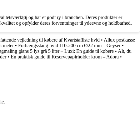
alitetsværktøj og har et godt ry i branchen. Deres produkter er
 kvalitet og opfylder deres forventninger til ydeevne og holdbarhed.
attende vejledning til købere af Kvartstafliste hvid
•
Allux postkasse
5 meter
•
Forhængsstang hvid 110-200 cm Ø22 mm – Geyser
•
maling glans 5 lys grå 5 liter – Luxi: En guide til købere
•
Alt, du
der
•
En praktisk guide til Reservepapirholder krom – Adora
•
le.