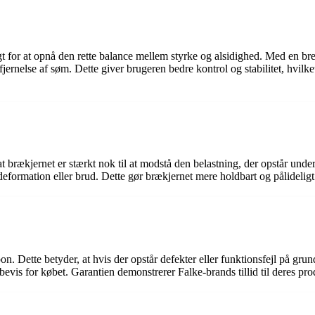
 for at opnå den rette balance mellem styrke og alsidighed. Med en br
ernelse af søm. Dette giver brugeren bedre kontrol og stabilitet, hvilket
at brækjernet er stærkt nok til at modstå den belastning, der opstår und
eformation eller brud. Dette gør brækjernet mere holdbart og pålideligt 
on. Dette betyder, at hvis der opstår defekter eller funktionsfejl på gru
vis for købet. Garantien demonstrerer Falke-brands tillid til deres pro