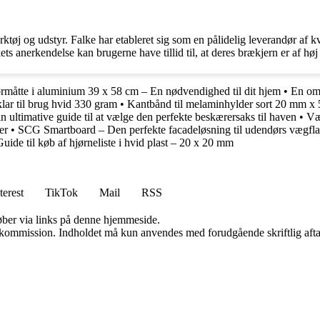
tøj og udstyr. Falke har etableret sig som en pålidelig leverandør af kv
s anerkendelse kan brugerne have tillid til, at deres brækjern er af høj
rmåtte i aluminium 39 x 58 cm – En nødvendighed til dit hjem
•
En omf
klar til brug hvid 330 gram
•
Kantbånd til melaminhylder sort 20 mm x 
ultimative guide til at vælge den perfekte beskærersaks til haven
•
Væg
er
•
SCG Smartboard – Den perfekte facadeløsning til udendørs vægfla
Guide til køb af hjørneliste i hvid plast – 20 x 20 mm
terest
TikTok
Mail
RSS
 køber via links på denne hjemmeside.
få kommission. Indholdet må kun anvendes med forudgående skriftlig afta