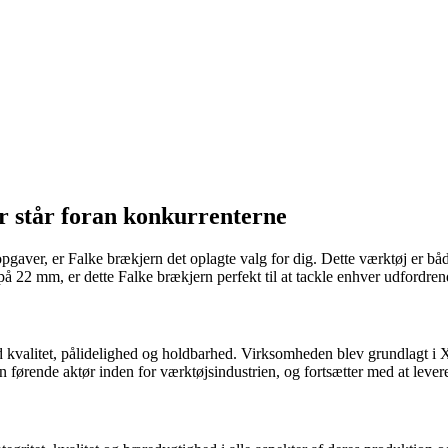
r står foran konkurrenterne
pgaver, er Falke brækjern det oplagte valg for dig. Dette værktøj er både
 22 mm, er dette Falke brækjern perfekt til at tackle enhver udfordre
 kvalitet, pålidelighed og holdbarhed. Virksomheden blev grundlagt i XX
 en førende aktør inden for værktøjsindustrien, og fortsætter med at lev