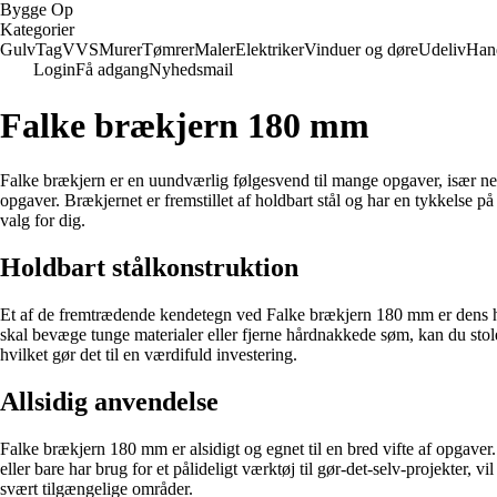
Bygge Op
Kategorier
Gulv
Tag
VVS
Murer
Tømrer
Maler
Elektriker
Vinduer og døre
Udeliv
Han
Login
Få adgang
Nyhedsmail
Falke brækjern 180 mm
Falke brækjern er en uundværlig følgesvend til mange opgaver, især ne
opgaver. Brækjernet er fremstillet af holdbart stål og har en tykkelse p
valg for dig.
Holdbart stålkonstruktion
Et af de fremtrædende kendetegn ved Falke brækjern 180 mm er dens hol
skal bevæge tunge materialer eller fjerne hårdnakkede søm, kan du stole
hvilket gør det til en værdifuld investering.
Allsidig anvendelse
Falke brækjern 180 mm er alsidigt og egnet til en bred vifte af opgaver
eller bare har brug for et pålideligt værktøj til gør-det-selv-projekter
svært tilgængelige områder.