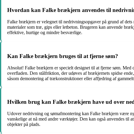
Hvordan kan Falke brækjern anvendes til nedrivn
Falke brækjern er velegnet til nedrivningsopgaver på grund af de
materialer som træ, gips eller letbeton. Brugeren kan anvende brækj
effektive, hurtige og mindre besværlige.
Kan Falke brækjern bruges til at fjerne søm?
Absolut! Falke brækjern er specielt designet til at fjerne søm. Me
overfladen. Den stålfriktion, der udøves af brækjernets spidse ende
såsom demontering af trækonstruktioner eller affjedring af gammelt
Hvilken brug kan Falke brækjern have ud over nedr
Udover nedrivning og sømafmontering kan Falke brækjern være nytti
vanskelige at nå med andre værktøjer. Den kan også anvendes til at å
objekter på plads.