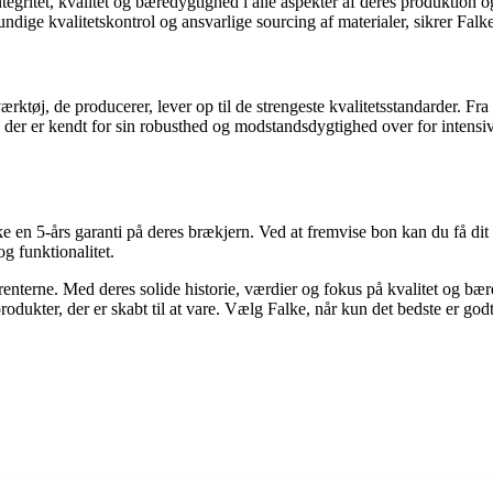
ritet, kvalitet og bæredygtighed i alle aspekter af deres produktion og d
undige kvalitetskontrol og ansvarlige sourcing af materialer, sikrer Fa
rktøj, de producerer, lever op til de strengeste kvalitetsstandarder. Fra 
l, der er kendt for sin robusthed og modstandsdygtighed over for intens
alke en 5-års garanti på deres brækjern. Ved at fremvise bon kan du få dit
og funktionalitet.
enterne. Med deres solide historie, værdier og fokus på kvalitet og bær
rodukter, der er skabt til at vare. Vælg Falke, når kun det bedste er godt