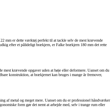
2 mm er dette værktøj perfekt til at tackle selv de mest krævende
udkig efter et pålideligt brækjern, er Falke brækjern 180 mm det rette
v de mest krævende opgaver uden at bøje eller deformere. Uanset om du
ldbare konstruktion, at brækjernet kan bruges i mange år fremover,
bøjning af metal og meget mere. Uanset om du er professionel håndværker
ergonomiske form gør det nemt at arbejde med, selv i trange rum eller