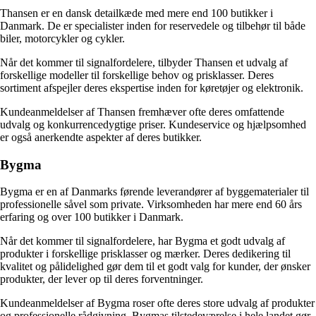
Thansen er en dansk detailkæde med mere end 100 butikker i
Danmark. De er specialister inden for reservedele og tilbehør til både
biler, motorcykler og cykler.
Når det kommer til signalfordelere, tilbyder Thansen et udvalg af
forskellige modeller til forskellige behov og prisklasser. Deres
sortiment afspejler deres ekspertise inden for køretøjer og elektronik.
Kundeanmeldelser af Thansen fremhæver ofte deres omfattende
udvalg og konkurrencedygtige priser. Kundeservice og hjælpsomhed
er også anerkendte aspekter af deres butikker.
Bygma
Bygma er en af Danmarks førende leverandører af byggematerialer til
professionelle såvel som private. Virksomheden har mere end 60 års
erfaring og over 100 butikker i Danmark.
Når det kommer til signalfordelere, har Bygma et godt udvalg af
produkter i forskellige prisklasser og mærker. Deres dedikering til
kvalitet og pålidelighed gør dem til et godt valg for kunder, der ønsker
produkter, der lever op til deres forventninger.
Kundeanmeldelser af Bygma roser ofte deres store udvalg af produkter
og professionelle rådgivning. Bygmas tilstedeværelse i hele landet gør