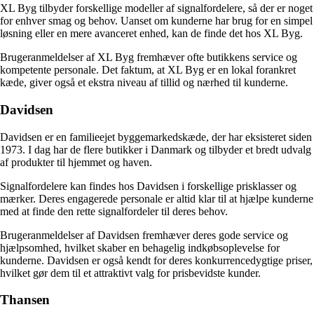
XL Byg tilbyder forskellige modeller af signalfordelere, så der er noget
for enhver smag og behov. Uanset om kunderne har brug for en simpel
løsning eller en mere avanceret enhed, kan de finde det hos XL Byg.
Brugeranmeldelser af XL Byg fremhæver ofte butikkens service og
kompetente personale. Det faktum, at XL Byg er en lokal forankret
kæde, giver også et ekstra niveau af tillid og nærhed til kunderne.
Davidsen
Davidsen er en familieejet byggemarkedskæde, der har eksisteret siden
1973. I dag har de flere butikker i Danmark og tilbyder et bredt udvalg
af produkter til hjemmet og haven.
Signalfordelere kan findes hos Davidsen i forskellige prisklasser og
mærker. Deres engagerede personale er altid klar til at hjælpe kunderne
med at finde den rette signalfordeler til deres behov.
Brugeranmeldelser af Davidsen fremhæver deres gode service og
hjælpsomhed, hvilket skaber en behagelig indkøbsoplevelse for
kunderne. Davidsen er også kendt for deres konkurrencedygtige priser,
hvilket gør dem til et attraktivt valg for prisbevidste kunder.
Thansen