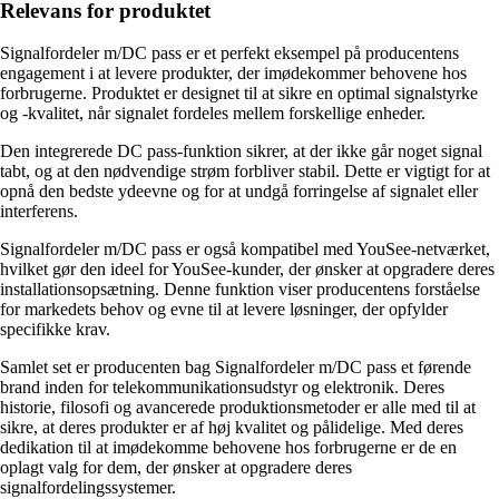
Relevans for produktet
Signalfordeler m/DC pass er et perfekt eksempel på producentens
engagement i at levere produkter, der imødekommer behovene hos
forbrugerne. Produktet er designet til at sikre en optimal signalstyrke
og -kvalitet, når signalet fordeles mellem forskellige enheder.
Den integrerede DC pass-funktion sikrer, at der ikke går noget signal
tabt, og at den nødvendige strøm forbliver stabil. Dette er vigtigt for at
opnå den bedste ydeevne og for at undgå forringelse af signalet eller
interferens.
Signalfordeler m/DC pass er også kompatibel med YouSee-netværket,
hvilket gør den ideel for YouSee-kunder, der ønsker at opgradere deres
installationsopsætning. Denne funktion viser producentens forståelse
for markedets behov og evne til at levere løsninger, der opfylder
specifikke krav.
Samlet set er producenten bag Signalfordeler m/DC pass et førende
brand inden for telekommunikationsudstyr og elektronik. Deres
historie, filosofi og avancerede produktionsmetoder er alle med til at
sikre, at deres produkter er af høj kvalitet og pålidelige. Med deres
dedikation til at imødekomme behovene hos forbrugerne er de en
oplagt valg for dem, der ønsker at opgradere deres
signalfordelingssystemer.