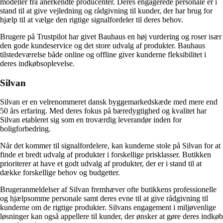
modeller fra anerkendte producenter. Deres engagerede personale er i
stand til at give vejledning og rådgivning til kunder, der har brug for
hjælp til at vælge den rigtige signalfordeler til deres behov.
Brugere på Trustpilot har givet Bauhaus en høj vurdering og roser især
den gode kundeservice og det store udvalg af produkter. Bauhaus
tilstedeværelse både online og offline giver kunderne fleksibilitet i
deres indkøbsoplevelse.
Silvan
Silvan er en velrenommeret dansk byggemarkedskæde med mere end
50 års erfaring. Med deres fokus på bæredygtighed og kvalitet har
Silvan etableret sig som en troværdig leverandør inden for
boligforbedring.
Når det kommer til signalfordelere, kan kunderne stole på Silvan for at
finde et bredt udvalg af produkter i forskellige prisklasser. Butikken
prioriterer at have et godt udvalg af produkter, der er i stand til at
dække forskellige behov og budgetter.
Brugeranmeldelser af Silvan fremhæver ofte butikkens professionelle
og hjælpsomme personale samt deres evne til at give rådgivning til
kunderne om de rigtige produkter. Silvans engagement i miljøvenlige
løsninger kan også appellere til kunder, der ønsker at gøre deres indkøb