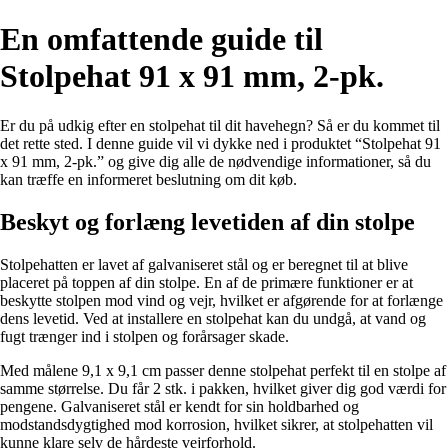
En omfattende guide til
Stolpehat 91 x 91 mm, 2-pk.
Er du på udkig efter en stolpehat til dit havehegn? Så er du kommet til
det rette sted. I denne guide vil vi dykke ned i produktet “Stolpehat 91
x 91 mm, 2-pk.” og give dig alle de nødvendige informationer, så du
kan træffe en informeret beslutning om dit køb.
Beskyt og forlæng levetiden af din stolpe
Stolpehatten er lavet af galvaniseret stål og er beregnet til at blive
placeret på toppen af din stolpe. En af de primære funktioner er at
beskytte stolpen mod vind og vejr, hvilket er afgørende for at forlænge
dens levetid. Ved at installere en stolpehat kan du undgå, at vand og
fugt trænger ind i stolpen og forårsager skade.
Med målene 9,1 x 9,1 cm passer denne stolpehat perfekt til en stolpe af
samme størrelse. Du får 2 stk. i pakken, hvilket giver dig god værdi for
pengene. Galvaniseret stål er kendt for sin holdbarhed og
modstandsdygtighed mod korrosion, hvilket sikrer, at stolpehatten vil
kunne klare selv de hårdeste vejrforhold.