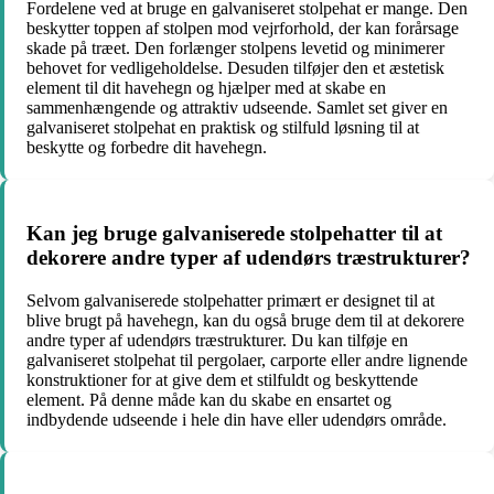
Fordelene ved at bruge en galvaniseret stolpehat er mange. Den
beskytter toppen af stolpen mod vejrforhold, der kan forårsage
skade på træet. Den forlænger stolpens levetid og minimerer
behovet for vedligeholdelse. Desuden tilføjer den et æstetisk
element til dit havehegn og hjælper med at skabe en
sammenhængende og attraktiv udseende. Samlet set giver en
galvaniseret stolpehat en praktisk og stilfuld løsning til at
beskytte og forbedre dit havehegn.
Kan jeg bruge galvaniserede stolpehatter til at
dekorere andre typer af udendørs træstrukturer?
Selvom galvaniserede stolpehatter primært er designet til at
blive brugt på havehegn, kan du også bruge dem til at dekorere
andre typer af udendørs træstrukturer. Du kan tilføje en
galvaniseret stolpehat til pergolaer, carporte eller andre lignende
konstruktioner for at give dem et stilfuldt og beskyttende
element. På denne måde kan du skabe en ensartet og
indbydende udseende i hele din have eller udendørs område.