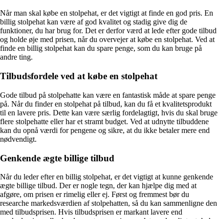
Når man skal købe en stolpehat, er det vigtigt at finde en god pris. En
billig stolpehat kan være af god kvalitet og stadig give dig de
funktioner, du har brug for. Det er derfor værd at lede efter gode tilbud
og holde øje med prisen, når du overvejer at købe en stolpehat. Ved at
finde en billig stolpehat kan du spare penge, som du kan bruge på
andre ting.
Tilbudsfordele ved at købe en stolpehat
Gode tilbud på stolpehatte kan være en fantastisk måde at spare penge
på. Når du finder en stolpehat på tilbud, kan du få et kvalitetsprodukt
til en lavere pris. Dette kan være særlig fordelagtigt, hvis du skal bruge
flere stolpehatte eller har et stramt budget. Ved at udnytte tilbuddene
kan du opnå værdi for pengene og sikre, at du ikke betaler mere end
nødvendigt.
Genkende ægte billige tilbud
Når du leder efter en billig stolpehat, er det vigtigt at kunne genkende
ægte billige tilbud. Der er nogle tegn, der kan hjælpe dig med at
afgøre, om prisen er rimelig eller ej. Først og fremmest bør du
researche markedsværdien af stolpehatten, så du kan sammenligne den
med tilbudsprisen. Hvis tilbudsprisen er markant lavere end