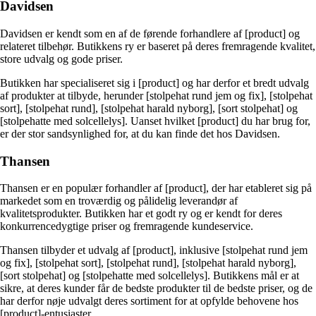
Davidsen
Davidsen er kendt som en af de førende forhandlere af [product] og
relateret tilbehør. Butikkens ry er baseret på deres fremragende kvalitet,
store udvalg og gode priser.
Butikken har specialiseret sig i [product] og har derfor et bredt udvalg
af produkter at tilbyde, herunder [stolpehat rund jem og fix], [stolpehat
sort], [stolpehat rund], [stolpehat harald nyborg], [sort stolpehat] og
[stolpehatte med solcellelys]. Uanset hvilket [product] du har brug for,
er der stor sandsynlighed for, at du kan finde det hos Davidsen.
Thansen
Thansen er en populær forhandler af [product], der har etableret sig på
markedet som en troværdig og pålidelig leverandør af
kvalitetsprodukter. Butikken har et godt ry og er kendt for deres
konkurrencedygtige priser og fremragende kundeservice.
Thansen tilbyder et udvalg af [product], inklusive [stolpehat rund jem
og fix], [stolpehat sort], [stolpehat rund], [stolpehat harald nyborg],
[sort stolpehat] og [stolpehatte med solcellelys]. Butikkens mål er at
sikre, at deres kunder får de bedste produkter til de bedste priser, og de
har derfor nøje udvalgt deres sortiment for at opfylde behovene hos
[product]-entusiaster.