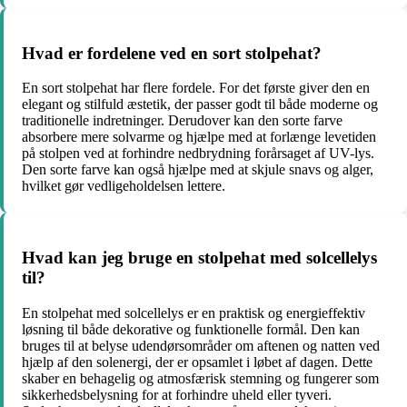
Hvad er fordelene ved en sort stolpehat?
En sort stolpehat har flere fordele. For det første giver den en
elegant og stilfuld æstetik, der passer godt til både moderne og
traditionelle indretninger. Derudover kan den sorte farve
absorbere mere solvarme og hjælpe med at forlænge levetiden
på stolpen ved at forhindre nedbrydning forårsaget af UV-lys.
Den sorte farve kan også hjælpe med at skjule snavs og alger,
hvilket gør vedligeholdelsen lettere.
Hvad kan jeg bruge en stolpehat med solcellelys
til?
En stolpehat med solcellelys er en praktisk og energieffektiv
løsning til både dekorative og funktionelle formål. Den kan
bruges til at belyse udendørsområder om aftenen og natten ved
hjælp af den solenergi, der er opsamlet i løbet af dagen. Dette
skaber en behagelig og atmosfærisk stemning og fungerer som
sikkerhedsbelysning for at forhindre uheld eller tyveri.