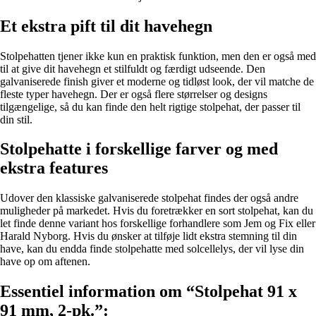
Et ekstra pift til dit havehegn
Stolpehatten tjener ikke kun en praktisk funktion, men den er også med
til at give dit havehegn et stilfuldt og færdigt udseende. Den
galvaniserede finish giver et moderne og tidløst look, der vil matche de
fleste typer havehegn. Der er også flere størrelser og designs
tilgængelige, så du kan finde den helt rigtige stolpehat, der passer til
din stil.
Stolpehatte i forskellige farver og med
ekstra features
Udover den klassiske galvaniserede stolpehat findes der også andre
muligheder på markedet. Hvis du foretrækker en sort stolpehat, kan du
let finde denne variant hos forskellige forhandlere som Jem og Fix eller
Harald Nyborg. Hvis du ønsker at tilføje lidt ekstra stemning til din
have, kan du endda finde stolpehatte med solcellelys, der vil lyse din
have op om aftenen.
Essentiel information om “Stolpehat 91 x
91 mm, 2-pk.”: