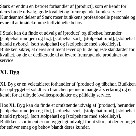
Stark er endnu en betroet forhandler af [product], som er kendt for
deres brede udvalg, gode kvalitet og fremragende kundeservice.
Kundeanmeldelser af Stark roser butikkens professionelle personale og
evne til at imødekomme individuelle behov.
I Stark kan du finde et udvalg af [product] og tilbehør, herunder
[stolpehat rund jem og fix], [stolpehat sort], [stolpehat rund], [stolpehat
harald nyborg], [sort stolpehat] og [stolpehatte med solcellelys].
Butikken sikrer, at deres sortiment lever op til de højeste standarder for
kvalitet, og de er dedikerede til at levere fremragende produkter og
service.
XL Byg
XL Byg er en veletableret forhandler af [product] og tilbehør. Butikken
har opbygget et solidt ry i branchen gennem mange års erfaring og er
kendt for at tilbyde kvalitetsprodukter og pålidelig service.
Hos XL Byg kan du finde et omfattende udvalg af [product], herunder
[stolpehat rund jem og fix], [stolpehat sort], [stolpehat rund], [stolpehat
harald nyborg], [sort stolpehat] og [stolpehatte med solcellelys].
Butikkens sortiment er omhyggeligt udvalgt for at sikre, at der er noget
for enhver smag og behov blandt deres kunder.