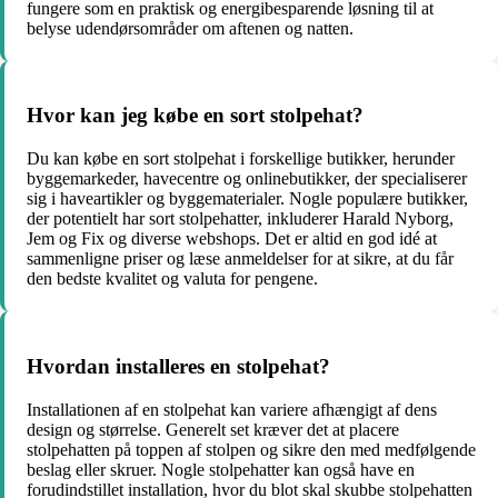
fungere som en praktisk og energibesparende løsning til at
belyse udendørsområder om aftenen og natten.
Hvor kan jeg købe en sort stolpehat?
Du kan købe en sort stolpehat i forskellige butikker, herunder
byggemarkeder, havecentre og onlinebutikker, der specialiserer
sig i haveartikler og byggematerialer. Nogle populære butikker,
der potentielt har sort stolpehatter, inkluderer Harald Nyborg,
Jem og Fix og diverse webshops. Det er altid en god idé at
sammenligne priser og læse anmeldelser for at sikre, at du får
den bedste kvalitet og valuta for pengene.
Hvordan installeres en stolpehat?
Installationen af en stolpehat kan variere afhængigt af dens
design og størrelse. Generelt set kræver det at placere
stolpehatten på toppen af stolpen og sikre den med medfølgende
beslag eller skruer. Nogle stolpehatter kan også have en
forudindstillet installation, hvor du blot skal skubbe stolpehatten