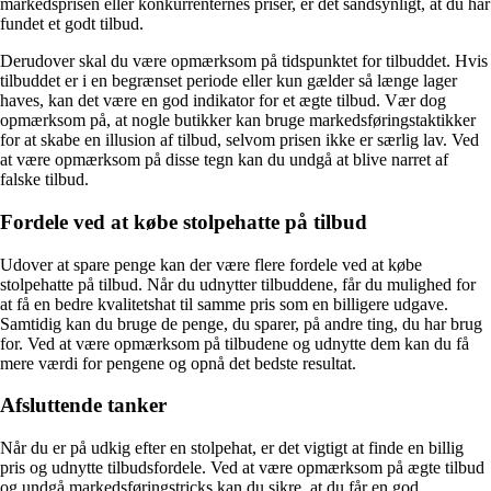
markedsprisen eller konkurrenternes priser, er det sandsynligt, at du har
fundet et godt tilbud.
Derudover skal du være opmærksom på tidspunktet for tilbuddet. Hvis
tilbuddet er i en begrænset periode eller kun gælder så længe lager
haves, kan det være en god indikator for et ægte tilbud. Vær dog
opmærksom på, at nogle butikker kan bruge markedsføringstaktikker
for at skabe en illusion af tilbud, selvom prisen ikke er særlig lav. Ved
at være opmærksom på disse tegn kan du undgå at blive narret af
falske tilbud.
Fordele ved at købe stolpehatte på tilbud
Udover at spare penge kan der være flere fordele ved at købe
stolpehatte på tilbud. Når du udnytter tilbuddene, får du mulighed for
at få en bedre kvalitetshat til samme pris som en billigere udgave.
Samtidig kan du bruge de penge, du sparer, på andre ting, du har brug
for. Ved at være opmærksom på tilbudene og udnytte dem kan du få
mere værdi for pengene og opnå det bedste resultat.
Afsluttende tanker
Når du er på udkig efter en stolpehat, er det vigtigt at finde en billig
pris og udnytte tilbudsfordele. Ved at være opmærksom på ægte tilbud
og undgå markedsføringstricks kan du sikre, at du får en god