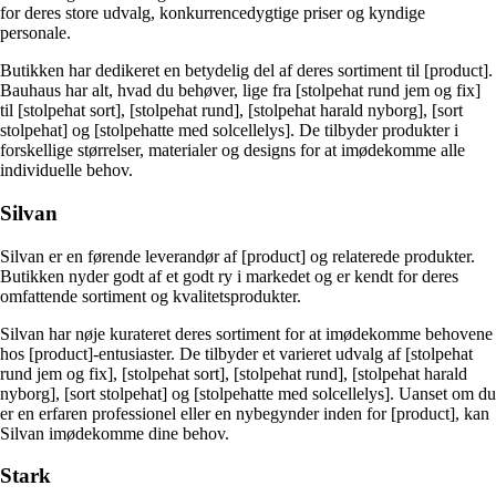
for deres store udvalg, konkurrencedygtige priser og kyndige
personale.
Butikken har dedikeret en betydelig del af deres sortiment til [product].
Bauhaus har alt, hvad du behøver, lige fra [stolpehat rund jem og fix]
til [stolpehat sort], [stolpehat rund], [stolpehat harald nyborg], [sort
stolpehat] og [stolpehatte med solcellelys]. De tilbyder produkter i
forskellige størrelser, materialer og designs for at imødekomme alle
individuelle behov.
Silvan
Silvan er en førende leverandør af [product] og relaterede produkter.
Butikken nyder godt af et godt ry i markedet og er kendt for deres
omfattende sortiment og kvalitetsprodukter.
Silvan har nøje kurateret deres sortiment for at imødekomme behovene
hos [product]-entusiaster. De tilbyder et varieret udvalg af [stolpehat
rund jem og fix], [stolpehat sort], [stolpehat rund], [stolpehat harald
nyborg], [sort stolpehat] og [stolpehatte med solcellelys]. Uanset om du
er en erfaren professionel eller en nybegynder inden for [product], kan
Silvan imødekomme dine behov.
Stark