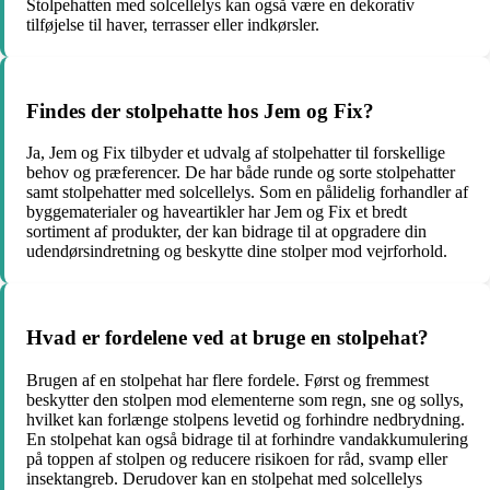
Stolpehatten med solcellelys kan også være en dekorativ
tilføjelse til haver, terrasser eller indkørsler.
Findes der stolpehatte hos Jem og Fix?
Ja, Jem og Fix tilbyder et udvalg af stolpehatter til forskellige
behov og præferencer. De har både runde og sorte stolpehatter
samt stolpehatter med solcellelys. Som en pålidelig forhandler af
byggematerialer og haveartikler har Jem og Fix et bredt
sortiment af produkter, der kan bidrage til at opgradere din
udendørsindretning og beskytte dine stolper mod vejrforhold.
Hvad er fordelene ved at bruge en stolpehat?
Brugen af en stolpehat har flere fordele. Først og fremmest
beskytter den stolpen mod elementerne som regn, sne og sollys,
hvilket kan forlænge stolpens levetid og forhindre nedbrydning.
En stolpehat kan også bidrage til at forhindre vandakkumulering
på toppen af stolpen og reducere risikoen for råd, svamp eller
insektangreb. Derudover kan en stolpehat med solcellelys