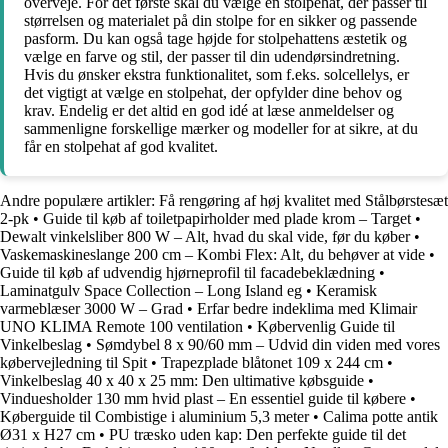
overveje. For det første skal du vælge en stolpehat, der passer til
størrelsen og materialet på din stolpe for en sikker og passende
pasform. Du kan også tage højde for stolpehattens æstetik og
vælge en farve og stil, der passer til din udendørsindretning.
Hvis du ønsker ekstra funktionalitet, som f.eks. solcellelys, er
det vigtigt at vælge en stolpehat, der opfylder dine behov og
krav. Endelig er det altid en god idé at læse anmeldelser og
sammenligne forskellige mærker og modeller for at sikre, at du
får en stolpehat af god kvalitet.
Andre populære artikler:
Få rengøring af høj kvalitet med Stålbørstesæt
2-pk
•
Guide til køb af toiletpapirholder med plade krom – Target
•
Dewalt vinkelsliber 800 W – Alt, hvad du skal vide, før du køber
•
Vaskemaskineslange 200 cm – Kombi Flex: Alt, du behøver at vide
•
Guide til køb af udvendig hjørneprofil til facadebeklædning
•
Laminatgulv Space Collection – Long Island eg
•
Keramisk
varmeblæser 3000 W – Grad
•
Erfar bedre indeklima med Klimair
UNO KLIMA Remote 100 ventilation
•
Købervenlig Guide til
Vinkelbeslag
•
Sømdybel 8 x 90/60 mm – Udvid din viden med vores
købervejledning til Spit
•
Trapezplade blåtonet 109 x 244 cm
•
Vinkelbeslag 40 x 40 x 25 mm: Den ultimative købsguide
•
Vinduesholder 130 mm hvid plast – En essentiel guide til købere
•
Køberguide til Combistige i aluminium 5,3 meter
•
Calima potte antik
Ø31 x H27 cm
•
PU træsko uden kap: Den perfekte guide til det