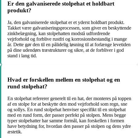
Er den galvaniserede stolpehat et holdbart
produkt?
Ja, den galvaniserede stolpehat er et yderst holdbart produkt.
Takket være galvaniseringsprocessen, som giver en beskyttende
zinkbelægning, kan stolpehatten modstå udfordrende
vejrforhold og forblive rustfri og korrosionsbestandig i mange
år. Dette gør den til en pålidelig løsning til at forlænge levetiden
på dine udendørs træstrukturer og sikre, at de forbliver i god
stand i lang tid.
Hvad er forskellen mellem en stolpehat og en
rund stolpehat?
En stolpehat refererer generelt til en hat, der monteres på toppen
af en stolpe for at beskytte den mod vejrforhold som regn, sne
og sollys. En rund stolpehat henviser specifikt til en stolpehat
med en rund form, der passer perfekt på stolpen. Mens begge
typer stolpehatter har samme formål, kan forskellen i formen
have betydning for, hvordan den passer på stolpen og dens ydre
æstetik.