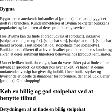
Bygma
Bygma er en anerkendt forhandler af [product], der har opbygget et
godt ry i branchen. Kundeanmeldelser af Bygma bekræfter butikkens
popularitet og kvaliteten af deres produkter og service.
Hos Bygma kan du finde et bredt udvalg af [product], inklusive
[stolpehat rund jem og fix], [stolpehat sort], [stolpehat rund], [stolpehat
harald nyborg], [sort stolpehat] og [stolpehatte med solcellelys].
Butikken er dedikeret til at levere kvalitetsprodukter til deres kunder og
sikrer, at deres sortiment tilgodeser behovene hos [product]-entusiaster.
Uanset hvilken butik du vælger, kan du være sikker på at finde et bredt
udvalg af [product] og tilbehør hos hver enkelt. Vi håber, at denne
omfattende oversigt har givet dig indblik i hver butiks styrker og
hvorfor de er ideelle destinationer for forbrugere, der er på udkig efter
[product]. God shopping!
Køb en billig og god stolpehat ved at
benytte tilbud
Betydningen af at finde en billig stolpehat