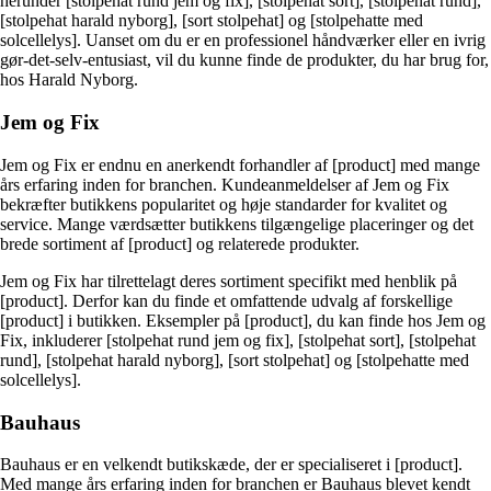
herunder [stolpehat rund jem og fix], [stolpehat sort], [stolpehat rund],
[stolpehat harald nyborg], [sort stolpehat] og [stolpehatte med
solcellelys]. Uanset om du er en professionel håndværker eller en ivrig
gør-det-selv-entusiast, vil du kunne finde de produkter, du har brug for,
hos Harald Nyborg.
Jem og Fix
Jem og Fix er endnu en anerkendt forhandler af [product] med mange
års erfaring inden for branchen. Kundeanmeldelser af Jem og Fix
bekræfter butikkens popularitet og høje standarder for kvalitet og
service. Mange værdsætter butikkens tilgængelige placeringer og det
brede sortiment af [product] og relaterede produkter.
Jem og Fix har tilrettelagt deres sortiment specifikt med henblik på
[product]. Derfor kan du finde et omfattende udvalg af forskellige
[product] i butikken. Eksempler på [product], du kan finde hos Jem og
Fix, inkluderer [stolpehat rund jem og fix], [stolpehat sort], [stolpehat
rund], [stolpehat harald nyborg], [sort stolpehat] og [stolpehatte med
solcellelys].
Bauhaus
Bauhaus er en velkendt butikskæde, der er specialiseret i [product].
Med mange års erfaring inden for branchen er Bauhaus blevet kendt