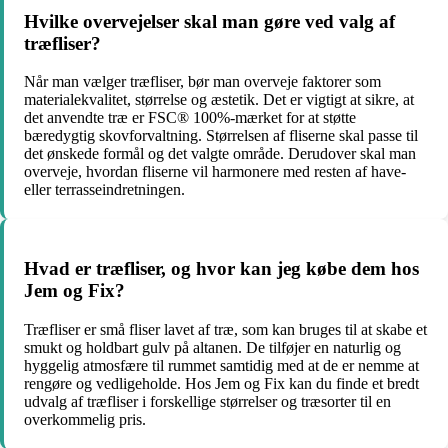
Hvilke overvejelser skal man gøre ved valg af
træfliser?
Når man vælger træfliser, bør man overveje faktorer som
materialekvalitet, størrelse og æstetik. Det er vigtigt at sikre, at
det anvendte træ er FSC® 100%-mærket for at støtte
bæredygtig skovforvaltning. Størrelsen af fliserne skal passe til
det ønskede formål og det valgte område. Derudover skal man
overveje, hvordan fliserne vil harmonere med resten af have-
eller terrasseindretningen.
Hvad er træfliser, og hvor kan jeg købe dem hos
Jem og Fix?
Træfliser er små fliser lavet af træ, som kan bruges til at skabe et
smukt og holdbart gulv på altanen. De tilføjer en naturlig og
hyggelig atmosfære til rummet samtidig med at de er nemme at
rengøre og vedligeholde. Hos Jem og Fix kan du finde et bredt
udvalg af træfliser i forskellige størrelser og træsorter til en
overkommelig pris.