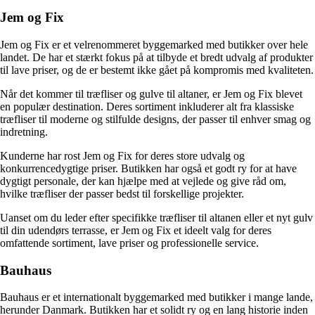
Jem og Fix
Jem og Fix er et velrenommeret byggemarked med butikker over hele
landet. De har et stærkt fokus på at tilbyde et bredt udvalg af produkter
til lave priser, og de er bestemt ikke gået på kompromis med kvaliteten.
Når det kommer til træfliser og gulve til altaner, er Jem og Fix blevet
en populær destination. Deres sortiment inkluderer alt fra klassiske
træfliser til moderne og stilfulde designs, der passer til enhver smag og
indretning.
Kunderne har rost Jem og Fix for deres store udvalg og
konkurrencedygtige priser. Butikken har også et godt ry for at have
dygtigt personale, der kan hjælpe med at vejlede og give råd om,
hvilke træfliser der passer bedst til forskellige projekter.
Uanset om du leder efter specifikke træfliser til altanen eller et nyt gulv
til din udendørs terrasse, er Jem og Fix et ideelt valg for deres
omfattende sortiment, lave priser og professionelle service.
Bauhaus
Bauhaus er et internationalt byggemarked med butikker i mange lande,
herunder Danmark. Butikken har et solidt ry og en lang historie inden