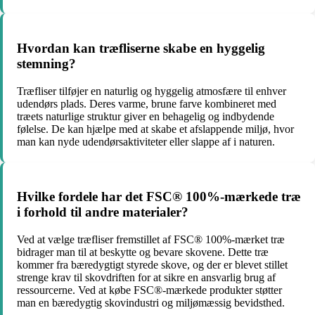
Hvordan kan træfliserne skabe en hyggelig
stemning?
Træfliser tilføjer en naturlig og hyggelig atmosfære til enhver
udendørs plads. Deres varme, brune farve kombineret med
træets naturlige struktur giver en behagelig og indbydende
følelse. De kan hjælpe med at skabe et afslappende miljø, hvor
man kan nyde udendørsaktiviteter eller slappe af i naturen.
Hvilke fordele har det FSC® 100%-mærkede træ
i forhold til andre materialer?
Ved at vælge træfliser fremstillet af FSC® 100%-mærket træ
bidrager man til at beskytte og bevare skovene. Dette træ
kommer fra bæredygtigt styrede skove, og der er blevet stillet
strenge krav til skovdriften for at sikre en ansvarlig brug af
ressourcerne. Ved at købe FSC®-mærkede produkter støtter
man en bæredygtig skovindustri og miljømæssig bevidsthed.