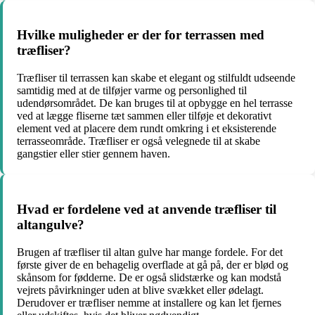
Hvilke muligheder er der for terrassen med
træfliser?
Træfliser til terrassen kan skabe et elegant og stilfuldt udseende
samtidig med at de tilføjer varme og personlighed til
udendørsområdet. De kan bruges til at opbygge en hel terrasse
ved at lægge fliserne tæt sammen eller tilføje et dekorativt
element ved at placere dem rundt omkring i et eksisterende
terrasseområde. Træfliser er også velegnede til at skabe
gangstier eller stier gennem haven.
Hvad er fordelene ved at anvende træfliser til
altangulve?
Brugen af træfliser til altan gulve har mange fordele. For det
første giver de en behagelig overflade at gå på, der er blød og
skånsom for fødderne. De er også slidstærke og kan modstå
vejrets påvirkninger uden at blive svækket eller ødelagt.
Derudover er træfliser nemme at installere og kan let fjernes