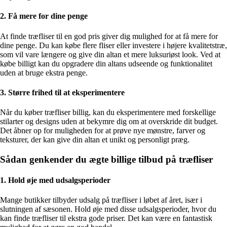
2. Få mere for dine penge
At finde træfliser til en god pris giver dig mulighed for at få mere for
dine penge. Du kan købe flere fliser eller investere i højere kvalitetstræ,
som vil vare længere og give din altan et mere luksuriøst look. Ved at
købe billigt kan du opgradere din altans udseende og funktionalitet
uden at bruge ekstra penge.
3. Større frihed til at eksperimentere
Når du køber træfliser billig, kan du eksperimentere med forskellige
stilarter og designs uden at bekymre dig om at overskride dit budget.
Det åbner op for muligheden for at prøve nye mønstre, farver og
teksturer, der kan give din altan et unikt og personligt præg.
Sådan genkender du ægte billige tilbud på træfliser
1. Hold øje med udsalgsperioder
Mange butikker tilbyder udsalg på træfliser i løbet af året, især i
slutningen af sæsonen. Hold øje med disse udsalgsperioder, hvor du
kan finde træfliser til ekstra gode priser. Det kan være en fantastisk