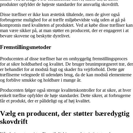
produkter opfylder de højeste standarder for ansvarlig skovdrift.
Disse træfliser er ikke kun æstetisk tiltalende, men de giver også
forbrugerne mulighed for at træffe miljøbevidste valg uden at gå på
kompromis med kvaliteten af produktet. Ved at købe disse træfliser kan
man være sikker på, at man støtter en producent, der er engageret i at
bevare skovene og beskytte dyrelivet.
Fremstillingsmetoder
Producenten af disse træfliser har en omhyggelig fremstillingsproces
for at sikre holdbarhed og kvalitet. De bruger brunimprægneret træ, der
er behandlet for at modstå fugt og skader fra vejrforhold. Dette gør
træfliserne velegnede til udendørs brug, da de kan modstå elementerne
og forblive smukke og holdbare i mange år.
Producenten følger også strenge kvalitetskontroller for at sikre, at hver
enkelt træflise opfylder de høje standarder. Dette sikrer, at forbrugerne
får et produkt, der er pålideligt og af høj kvalitet.
Vælg en producent, der støtter bæredygtig
skovdrift