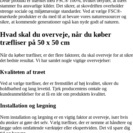
Dette produkt er mærket med FSC® 100%, hvilket betyder, at træet
stammer fra ansvarlige kilder. Det sikrer, at skovdriften overholder
strenge sociale og miljømæssige standarder. Ved at vælge FSC®-
mærkede produkter er du med til at bevare vores naturressourcer og
sikre, at kommende generationer også kan nyde godt af naturen.
Hvad skal du overveje, når du køber
træfliser på 50 x 50 cm
Når du køber træfliser, er der flere faktorer, du skal overveje for at sikre
det bedste resultat. Vi har samlet nogle vigtige overvejelser:
Kvaliteten af træet
Ved at vælge træfliser, der er fremstillet af høj kvalitet, sikrer du
holdbarhed og lang levetid. Tjek producentens omtale og
kundeanmeldelser for at få en ide om produktets kvalitet.
Installation og lægning
Nem installation og lægning er en vigtig faktor at overveje, især hvis
du ønsker at gøre det selv. Vælg træfliser, der er nemme at håndtere og
lægge uden omfattende værktøjer eller ekspertviden. Det vil spare dig