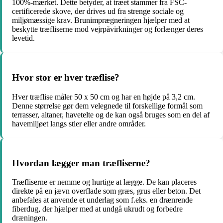
100%-mærket. Dette betyder, at træet stammer fra FSC-
certificerede skove, der drives ud fra strenge sociale og
miljømæssige krav. Brunimprægneringen hjælper med at
beskytte træfliserne mod vejrpåvirkninger og forlænger deres
levetid.
Hvor stor er hver træflise?
Hver træflise måler 50 x 50 cm og har en højde på 3,2 cm.
Denne størrelse gør dem velegnede til forskellige formål som
terrasser, altaner, havetelte og de kan også bruges som en del af
havemiljøet langs stier eller andre områder.
Hvordan lægger man træfliserne?
Træfliserne er nemme og hurtige at lægge. De kan placeres
direkte på en jævn overflade som græs, grus eller beton. Det
anbefales at anvende et underlag som f.eks. en drænrende
fiberdug, der hjælper med at undgå ukrudt og forbedre
dræningen.