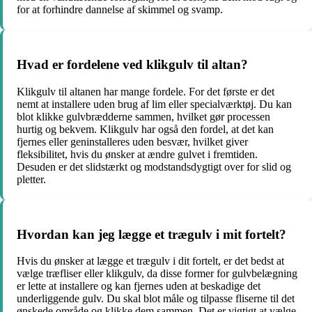
for at forhindre dannelse af skimmel og svamp.
Hvad er fordelene ved klikgulv til altan?
Klikgulv til altanen har mange fordele. For det første er det
nemt at installere uden brug af lim eller specialværktøj. Du kan
blot klikke gulvbrædderne sammen, hvilket gør processen
hurtig og bekvem. Klikgulv har også den fordel, at det kan
fjernes eller geninstalleres uden besvær, hvilket giver
fleksibilitet, hvis du ønsker at ændre gulvet i fremtiden.
Desuden er det slidstærkt og modstandsdygtigt over for slid og
pletter.
Hvordan kan jeg lægge et trægulv i mit fortelt?
Hvis du ønsker at lægge et trægulv i dit fortelt, er det bedst at
vælge træfliser eller klikgulv, da disse former for gulvbelægning
er lette at installere og kan fjernes uden at beskadige det
underliggende gulv. Du skal blot måle og tilpasse fliserne til det
ønskede område og klikke dem sammen. Det er vigtigt at vælge