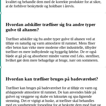
kvalitet og behandle dem med de korrekte produkter for at sikre,
at de forbliver beskyttede og holdbare i årevis.
Hvordan adskiller træfliser sig fra andre typer
gulve til altanen?
Træfliser adskiller sig fra andre typer gulve til altanen ved at
tilføje en naturlig og varm atmosfære til rummet. Mens fliser
eller beton kan virke mere moderne eller industrielle, tilbyder
træfliser en mere indbydende og hyggelig følelse. De er også
bløde at gå på og absorberer mindre varme end f.eks. stenfliser,
hvilket gør dem mere behagelige at bruge, især om sommeren.
Hvordan kan træfliser bruges på badeværelset?
Træfliser kan bruges på badeværelset for at tilføje en varm og
afslappende atmosfære til rummet. De kan anvendes både på
gulvet og væggene og skabe en luksuriøs og spa-lignende
stemning. Det er vigtigt at huske, at træfliser skal behandles
med en vandtætende forsegling for at beskytte dem mod fugt og