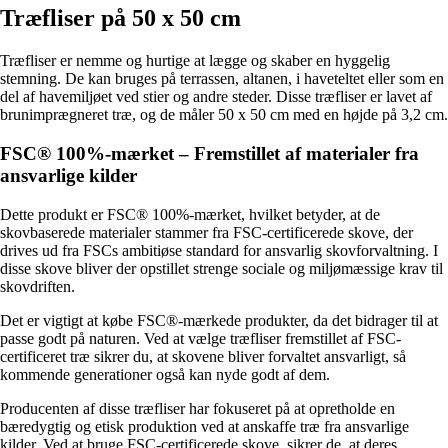
Træfliser på 50 x 50 cm
Træfliser er nemme og hurtige at lægge og skaber en hyggelig
stemning. De kan bruges på terrassen, altanen, i haveteltet eller som en
del af havemiljøet ved stier og andre steder. Disse træfliser er lavet af
brunimprægneret træ, og de måler 50 x 50 cm med en højde på 3,2 cm.
FSC® 100%-mærket – Fremstillet af materialer fra
ansvarlige kilder
Dette produkt er FSC® 100%-mærket, hvilket betyder, at de
skovbaserede materialer stammer fra FSC-certificerede skove, der
drives ud fra FSCs ambitiøse standard for ansvarlig skovforvaltning. I
disse skove bliver der opstillet strenge sociale og miljømæssige krav til
skovdriften.
Det er vigtigt at købe FSC®-mærkede produkter, da det bidrager til at
passe godt på naturen. Ved at vælge træfliser fremstillet af FSC-
certificeret træ sikrer du, at skovene bliver forvaltet ansvarligt, så
kommende generationer også kan nyde godt af dem.
Producenten af disse træfliser har fokuseret på at opretholde en
bæredygtig og etisk produktion ved at anskaffe træ fra ansvarlige
kilder. Ved at bruge FSC-certificerede skove, sikrer de, at deres