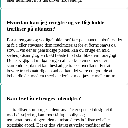
eller udskiftes, hvis det bliver nødvendigt.
Hvordan kan jeg rengøre og vedligeholde
træfliser på altanen?
For at rengøre og vedligeholde træfliser på altanen anbefales det
at feje eller støvsuge dem regelmæssigt for at fjerne snavs og
støv. Hvis der er genstridige pletter, kan du bruge en mild
sæbeopløsning og en blød børste til at skrubbe dem forsigtigt.
Det er vigtigt at undgå brugen af ​​stærke kemikalier eller
skuremidler, da det kan beskadige træets overflade. For at
bevare træets naturlige skønhed kan det være en god idé at
behandle det med en træolie eller lak med jævne mellemrum.
Kan træfliser bruges udendørs?
Ja, træfliser kan bruges udendørs. De er specielt designet til at
modstå vejret og kan modstå fugt, sollys og
temperaturændringer uden at miste deres holdbarhed eller
æstetiske appel. Det er dog vigtigt at vælge træfliser af høj