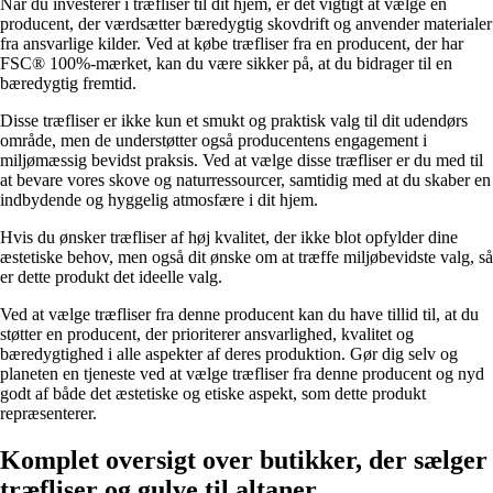
Når du investerer i træfliser til dit hjem, er det vigtigt at vælge en
producent, der værdsætter bæredygtig skovdrift og anvender materialer
fra ansvarlige kilder. Ved at købe træfliser fra en producent, der har
FSC® 100%-mærket, kan du være sikker på, at du bidrager til en
bæredygtig fremtid.
Disse træfliser er ikke kun et smukt og praktisk valg til dit udendørs
område, men de understøtter også producentens engagement i
miljømæssig bevidst praksis. Ved at vælge disse træfliser er du med til
at bevare vores skove og naturressourcer, samtidig med at du skaber en
indbydende og hyggelig atmosfære i dit hjem.
Hvis du ønsker træfliser af høj kvalitet, der ikke blot opfylder dine
æstetiske behov, men også dit ønske om at træffe miljøbevidste valg, så
er dette produkt det ideelle valg.
Ved at vælge træfliser fra denne producent kan du have tillid til, at du
støtter en producent, der prioriterer ansvarlighed, kvalitet og
bæredygtighed i alle aspekter af deres produktion. Gør dig selv og
planeten en tjeneste ved at vælge træfliser fra denne producent og nyd
godt af både det æstetiske og etiske aspekt, som dette produkt
repræsenterer.
Komplet oversigt over butikker, der sælger
træfliser og gulve til altaner