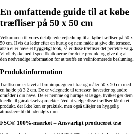
En omfattende guide til at købe
træfliser på 50 x 50 cm
Velkommen til vores detaljerede vejledning til at købe træfliser på 50 x
50 cm. Hvis du leder efter en hurtig og nem måde at give din terrasse,
altan eller have et hyggeligt look, så er disse træfliser det perfekte valg.
Vi vil dykke ned i specifikationerne for dette produkt og give dig al
den nødvendige information for at træffe en velinformerede beslutning.
Produktinformation
Træfliserne er lavet af brunimprægneret træ og måler 50 x 50 cm med
en højde på 3,2 cm. De er velegnede til terrasser, havestier og andre
områder i din have. De er nemme og hurtige at lægge, hvilket gør dem
ideelle til gør-det-selv-projekter. Ved at vælge disse træfliser får du et
produkt, der ikke kun er praktisk, men også tilføjer en hyggelig
atmosfære til dit udendørs rum.
FSC® 100%-mærket – Ansvarligt produceret træ