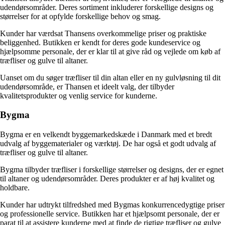
udendørsområder. Deres sortiment inkluderer forskellige designs og
størrelser for at opfylde forskellige behov og smag.
Kunder har værdsat Thansens overkommelige priser og praktiske
beliggenhed. Butikken er kendt for deres gode kundeservice og
hjælpsomme personale, der er klar til at give råd og vejlede om køb af
træfliser og gulve til altaner.
Uanset om du søger træfliser til din altan eller en ny gulvløsning til dit
udendørsområde, er Thansen et ideelt valg, der tilbyder
kvalitetsprodukter og venlig service for kunderne.
Bygma
Bygma er en velkendt byggemarkedskæde i Danmark med et bredt
udvalg af byggematerialer og værktøj. De har også et godt udvalg af
træfliser og gulve til altaner.
Bygma tilbyder træfliser i forskellige størrelser og designs, der er egnet
til altaner og udendørsområder. Deres produkter er af høj kvalitet og
holdbare.
Kunder har udtrykt tilfredshed med Bygmas konkurrencedygtige priser
og professionelle service. Butikken har et hjælpsomt personale, der er
parat til at assistere kunderne med at finde de rigtige træfliser og gulve