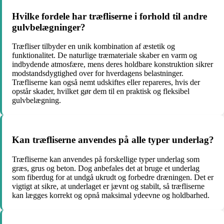
Hvilke fordele har træfliserne i forhold til andre
gulvbelægninger?
Træfliser tilbyder en unik kombination af æstetik og
funktionalitet. De naturlige træmateriale skaber en varm og
indbydende atmosfære, mens deres holdbare konstruktion sikrer
modstandsdygtighed over for hverdagens belastninger.
Træfliserne kan også nemt udskiftes eller repareres, hvis der
opstår skader, hvilket gør dem til en praktisk og fleksibel
gulvbelægning.
Kan træfliserne anvendes på alle typer underlag?
Træfliserne kan anvendes på forskellige typer underlag som
græs, grus og beton. Dog anbefales det at bruge et underlag
som fiberdug for at undgå ukrudt og forbedre dræningen. Det er
vigtigt at sikre, at underlaget er jævnt og stabilt, så træfliserne
kan lægges korrekt og opnå maksimal ydeevne og holdbarhed.