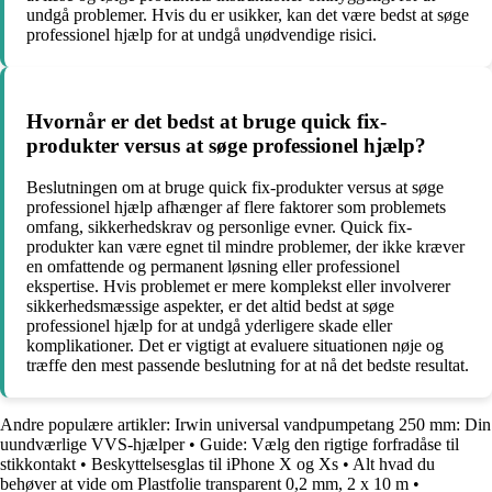
undgå problemer. Hvis du er usikker, kan det være bedst at søge
professionel hjælp for at undgå unødvendige risici.
Hvornår er det bedst at bruge quick fix-
produkter versus at søge professionel hjælp?
Beslutningen om at bruge quick fix-produkter versus at søge
professionel hjælp afhænger af flere faktorer som problemets
omfang, sikkerhedskrav og personlige evner. Quick fix-
produkter kan være egnet til mindre problemer, der ikke kræver
en omfattende og permanent løsning eller professionel
ekspertise. Hvis problemet er mere komplekst eller involverer
sikkerhedsmæssige aspekter, er det altid bedst at søge
professionel hjælp for at undgå yderligere skade eller
komplikationer. Det er vigtigt at evaluere situationen nøje og
træffe den mest passende beslutning for at nå det bedste resultat.
Andre populære artikler:
Irwin universal vandpumpetang 250 mm: Din
uundværlige VVS-hjælper
•
Guide: Vælg den rigtige forfradåse til
stikkontakt
•
Beskyttelsesglas til iPhone X og Xs
•
Alt hvad du
behøver at vide om Plastfolie transparent 0,2 mm, 2 x 10 m
•