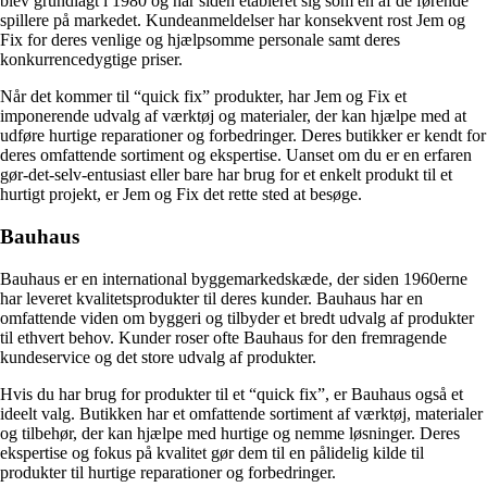
blev grundlagt i 1980 og har siden etableret sig som en af de førende
spillere på markedet. Kundeanmeldelser har konsekvent rost Jem og
Fix for deres venlige og hjælpsomme personale samt deres
konkurrencedygtige priser.
Når det kommer til “quick fix” produkter, har Jem og Fix et
imponerende udvalg af værktøj og materialer, der kan hjælpe med at
udføre hurtige reparationer og forbedringer. Deres butikker er kendt for
deres omfattende sortiment og ekspertise. Uanset om du er en erfaren
gør-det-selv-entusiast eller bare har brug for et enkelt produkt til et
hurtigt projekt, er Jem og Fix det rette sted at besøge.
Bauhaus
Bauhaus er en international byggemarkedskæde, der siden 1960erne
har leveret kvalitetsprodukter til deres kunder. Bauhaus har en
omfattende viden om byggeri og tilbyder et bredt udvalg af produkter
til ethvert behov. Kunder roser ofte Bauhaus for den fremragende
kundeservice og det store udvalg af produkter.
Hvis du har brug for produkter til et “quick fix”, er Bauhaus også et
ideelt valg. Butikken har et omfattende sortiment af værktøj, materialer
og tilbehør, der kan hjælpe med hurtige og nemme løsninger. Deres
ekspertise og fokus på kvalitet gør dem til en pålidelig kilde til
produkter til hurtige reparationer og forbedringer.