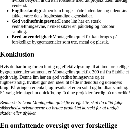
hvilket betyder, at du kan fortsætte med dit projekt uden unødig
ventetid.
Fugtbestandig:
Limen kan bruges både indendørs og udendørs
takket være dens fugtbestandige egenskaber.
God vedhæftningsevne:
Denne lim har en stærk
vedhæftningsevne, hvilket sikrer en pålidelig og holdbar
samling.
Bred anvendelighed:
Montagelim quickfix kan bruges på
forskellige byggematerialer som træ, metal og plastik.
Konklusion
Hvis du har brug for en hurtig og effektiv løsning til at lime forskellige
byggematerialer sammen, er Montagelim quickfix 300 ml fra Stabile et
godt valg. Denne lim har en god vedhæftningsevne og er
fugtbestandig, hvilket gør den ideel til både indendørs og udendørs
brug. Påføringen er enkel, og resultatet er en solid og holdbar samling.
Så vælg Montagelim quickfix, og få dine projekter færdig på rekordtid!
Bemærk: Selvom Montagelim quickfix er effektiv, skal du altid følge
sikkerhedsanvisningerne og bruge produktet korrekt for at undgå
skader eller ulykker.
En omfattende oversigt over forskellige