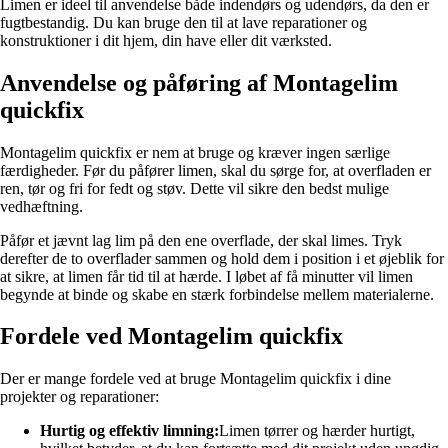
Limen er ideel til anvendelse både indendørs og udendørs, da den er
fugtbestandig. Du kan bruge den til at lave reparationer og
konstruktioner i dit hjem, din have eller dit værksted.
Anvendelse og påføring af Montagelim
quickfix
Montagelim quickfix er nem at bruge og kræver ingen særlige
færdigheder. Før du påfører limen, skal du sørge for, at overfladen er
ren, tør og fri for fedt og støv. Dette vil sikre den bedst mulige
vedhæftning.
Påfør et jævnt lag lim på den ene overflade, der skal limes. Tryk
derefter de to overflader sammen og hold dem i position i et øjeblik for
at sikre, at limen får tid til at hærde. I løbet af få minutter vil limen
begynde at binde og skabe en stærk forbindelse mellem materialerne.
Fordele ved Montagelim quickfix
Der er mange fordele ved at bruge Montagelim quickfix i dine
projekter og reparationer:
Hurtig og effektiv limning:
Limen tørrer og hærder hurtigt,