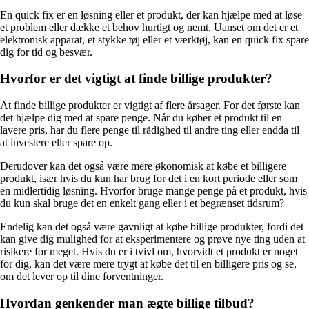
En quick fix er en løsning eller et produkt, der kan hjælpe med at løse
et problem eller dække et behov hurtigt og nemt. Uanset om det er et
elektronisk apparat, et stykke tøj eller et værktøj, kan en quick fix spare
dig for tid og besvær.
Hvorfor er det vigtigt at finde billige produkter?
At finde billige produkter er vigtigt af flere årsager. For det første kan
det hjælpe dig med at spare penge. Når du køber et produkt til en
lavere pris, har du flere penge til rådighed til andre ting eller endda til
at investere eller spare op.
Derudover kan det også være mere økonomisk at købe et billigere
produkt, især hvis du kun har brug for det i en kort periode eller som
en midlertidig løsning. Hvorfor bruge mange penge på et produkt, hvis
du kun skal bruge det en enkelt gang eller i et begrænset tidsrum?
Endelig kan det også være gavnligt at købe billige produkter, fordi det
kan give dig mulighed for at eksperimentere og prøve nye ting uden at
risikere for meget. Hvis du er i tvivl om, hvorvidt et produkt er noget
for dig, kan det være mere trygt at købe det til en billigere pris og se,
om det lever op til dine forventninger.
Hvordan genkender man ægte billige tilbud?