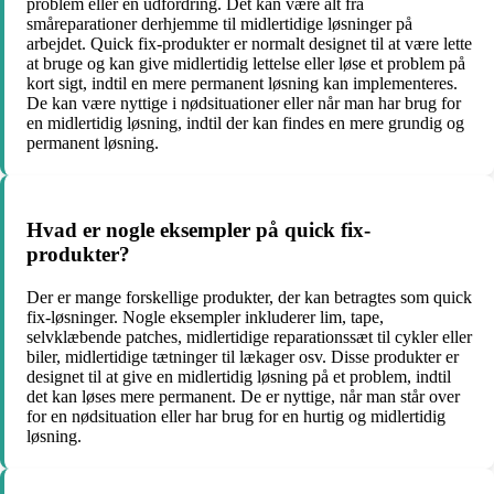
problem eller en udfordring. Det kan være alt fra
småreparationer derhjemme til midlertidige løsninger på
arbejdet. Quick fix-produkter er normalt designet til at være lette
at bruge og kan give midlertidig lettelse eller løse et problem på
kort sigt, indtil en mere permanent løsning kan implementeres.
De kan være nyttige i nødsituationer eller når man har brug for
en midlertidig løsning, indtil der kan findes en mere grundig og
permanent løsning.
Hvad er nogle eksempler på quick fix-
produkter?
Der er mange forskellige produkter, der kan betragtes som quick
fix-løsninger. Nogle eksempler inkluderer lim, tape,
selvklæbende patches, midlertidige reparationssæt til cykler eller
biler, midlertidige tætninger til lækager osv. Disse produkter er
designet til at give en midlertidig løsning på et problem, indtil
det kan løses mere permanent. De er nyttige, når man står over
for en nødsituation eller har brug for en hurtig og midlertidig
løsning.