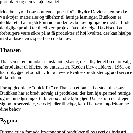
produkter og deres høje kvalitet.
Med hensyn til nøgleordene “quick fix” tilbyder Davidsen en række
værktøjer, materialer og tilbehør til hurtige løsninger. Butikken er
dedikeret til at imødekomme kundernes behov og hjælpe med at finde
de rigtige produkter til ethvert projekt. Ved at vælge Davidsen kan
forbrugere være sikre på at få produkter af høj kvalitet, der kan hjælpe
med at løse deres specificerede behov.
Thansen
Thansen er en populær dansk butikskæde, der tilbyder et bredt udvalg
af produkter til bilejere og entusiaster. Kæden blev etableret i 1961 og
har opbygget et solidt ry for at levere kvalitetsprodukter og god service
til kunderne.
For nøgleordene “quick fix” er Thansen et fantastisk sted at besøge.
Butikken har et bredt udvalg af produkter, der kan hjælpe med hurtige
og nemme løsninger til biler og andre køretøjer. Uanset om det drejer
sig om reservedele, værktøj eller tilbehør, kan Thansen imødekomme
dine behov.
Bygma
Bygma er en førende leverandør af produkter til byggeri og industri.