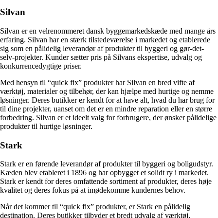
Silvan
Silvan er en velrenommeret dansk byggemarkedskæde med mange års
erfaring. Silvan har en stærk tilstedeværelse i markedet og etablerede
sig som en pålidelig leverandør af produkter til byggeri og gør-det-
selv-projekter. Kunder sætter pris på Silvans ekspertise, udvalg og
konkurrencedygtige priser.
Med hensyn til “quick fix” produkter har Silvan en bred vifte af
værktøj, materialer og tilbehør, der kan hjælpe med hurtige og nemme
løsninger. Deres butikker er kendt for at have alt, hvad du har brug for
til dine projekter, uanset om det er en mindre reparation eller en større
forbedring. Silvan er et ideelt valg for forbrugere, der ønsker pålidelige
produkter til hurtige løsninger.
Stark
Stark er en førende leverandør af produkter til byggeri og boligudstyr.
Kæden blev etableret i 1896 og har opbygget et solidt ry i markedet.
Stark er kendt for deres omfattende sortiment af produkter, deres høje
kvalitet og deres fokus på at imødekomme kundernes behov.
Når det kommer til “quick fix” produkter, er Stark en pålidelig
destination. Deres butikker tilbyder et bredt udvalg af værktøj,