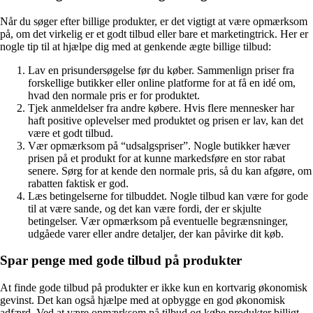
Når du søger efter billige produkter, er det vigtigt at være opmærksom
på, om det virkelig er et godt tilbud eller bare et marketingtrick. Her er
nogle tip til at hjælpe dig med at genkende ægte billige tilbud:
Lav en prisundersøgelse før du køber. Sammenlign priser fra
forskellige butikker eller online platforme for at få en idé om,
hvad den normale pris er for produktet.
Tjek anmeldelser fra andre købere. Hvis flere mennesker har
haft positive oplevelser med produktet og prisen er lav, kan det
være et godt tilbud.
Vær opmærksom på “udsalgspriser”. Nogle butikker hæver
prisen på et produkt for at kunne markedsføre en stor rabat
senere. Sørg for at kende den normale pris, så du kan afgøre, om
rabatten faktisk er god.
Læs betingelserne for tilbuddet. Nogle tilbud kan være for gode
til at være sande, og det kan være fordi, der er skjulte
betingelser. Vær opmærksom på eventuelle begrænsninger,
udgåede varer eller andre detaljer, der kan påvirke dit køb.
Spar penge med gode tilbud på produkter
At finde gode tilbud på produkter er ikke kun en kortvarig økonomisk
gevinst. Det kan også hjælpe med at opbygge en god økonomisk
adfærd. Ved at være opmærksom på tilbud og købe produkter billigt