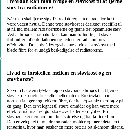
Hvordan kan man bruge en støvkost til at fjerne
støv fra radiatorer?
Når man skal fjerne støv fra radiatorer, kan en radiator kost
være yderst nyttig. Denne type støvkost er designet specifikt til
at nå ind mellem radiatorribberne og fjerne det opsamlede støv.
Ved at bruge en radiator kost kan man forhindre, at støvet
forhindrer luftcirkulationen og reducerer radiatorernes
effektivitet. Det anbefales også at anvende en støvkost med
bløde fibre for at undgå beskadigelse af radiatorerne.
Hvad er forskellen mellem en støvkost og en
støvbørste?
Selvom både en støvkost og en støvbørste bruges til at fjerne
støv, er der nogle forskelle mellem dem. En støvkost har
normalt længere og tykkere fibre, der kan opsamle mere støv på
én gang. Den er velegnet til større områder og kan være mere
effektiv, når man rengør store overflader som gulve. En
støvbørste er derimod mindre i størrelse og har kortere fibre.
Den er velegnet til mindre områder, møbler og mere detaljeret
rengøring, hvor man ønsker en mere præcis og skånsom tilgang.