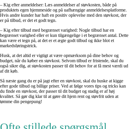
– Kig efter anmeldelser: Læs anmeldelser af støvkosten, både på
produktets egen hjemmeside og på uafhængige anmeldelsesplatforme.
Hvis andre kunder har haft en positiv oplevelse med den støvkost, der
er på tilbud, er det et godt tegn.
– Kig efter tilbud med begrænset varighed: Nogle tilbud har en
begrænset varighed eller er kun tilgængelige i et begrænset antal. Dette
kan være et tegn på, at det er et ægte godt tilbud og ikke blot et
markedsføringstrick.
Husk, at det altid er vigtigt at være opmærksom på dine behov og
budget, når du køber en støvkost. Selvom tilbud er fristende, skal du
også sikre dig, at støvkosten passer til dit behov for at få mest værdi ud
af dit køb.
Så næste gang du er på jagt efter en støvkost, skal du huske at kigge
efter gode tilbud og billige priser. Ved at følge vores tips og tricks kan
du finde en støvkost, der passer til dit budget og stadig er af høj
kvalitet. Så gør dig klar til at gøre dit hjem rent og støvfrit uden at
tømme din pengepung!
Ofte stillede spørgsmål