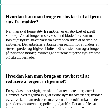
Hvordan kan man bruge en støvkost til at fjerne
støv fra møbler?
Når man skal fjerne støv fra møbler, er en støvkost et ideelt
værktøj. Ved at bruge en støvkost med bløde fibre kan man
forsigtigt børste støvet væk fra overfladen uden at beskadige
møblerne. Det anbefales at børste i én retning for at undgå, at
støvet spredes og frigives i luften. Støvkosten kan også bruges
på polstrede møbler, hvilket gør det nemt at fjerne støv fra stof
og tekstiloverflader.
Hvordan kan man bruge en støvkost til at
reducere allergener i hjemmet?
En støvkost er et vigtigt redskab til at reducere allergener i
hjemmet. Ved regelmæssigt at fjerne støv fra overflader, møbler
og gulve kan man reducere mængden af allergifremkaldende
partikler som støvmider, pollen og dyrehår. Det anbefales at