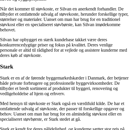
Når det kommer til støvkoste, er Silvan en anerkendt forhandler. De
tilbyder et omfattende udvalg af støvekoste, herunder forskellige typer,
størrelser og materialer. Uanset om man har brug for en traditionel
støvkost eller en specialiseret støvbørste, kan Silvan imødekomme
behovet.
Silvan har opbygget en stærk kundebase takket være deres
konkurrencedygtige priser og fokus på kvalitet. Deres venlige
personale er altid til rådighed for at vejlede og assistere kunderne med
deres køb af støvkoste.
Stark
Stark er en af de førende byggemarkedskæder i Danmark, der betjener
både private forbrugere og professionelle byggevirksomheder. De
tilbyder et bredt sortiment af produkter til byggeri, renovering og
vedligeholdelse af hjem og erhverv.
Med hensyn til støvkoste er Stark også en værdifuld kilde. De har et
omfattende udvalg af støvkoste, der passer til forskellige opgaver og
behov. Uanset om man har brug for en almindelig støvkost eller en
specialiseret støvbørste, er Stark stedet at gå.
Stark er kendt for deres pålidelighed, og kunderne sætter stor pris på