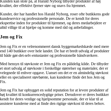
Kunden kan stole på, at Harald Nyborg tilbyder produkter af høj
kvalitet, der effektivt fjerner støv og snavs fra hjemmet.
Kunder, der har handlet hos Harald Nyborg, roser ofte butikkens gode
kundeservice og professionelle personale. De er kendt for deres
ekspertise inden for produkter til hjemmet, og deres medarbejdere er
altid villige til at hjælpe og komme med råd og anbefalinger.
Jem og Fix
Jem og Fix er en velrenommeret dansk byggemarkedskæde med mere
end 140 butikker over hele landet. De har et bredt udvalg af produkter
til både gør-det-selv-entusiaster og professionelle håndværkere.
Med hensyn til støvkoste er Jem og Fix en pålidelig kilde. De tilbyder
et stort udvalg af støvkoste i forskellige størrelser og materialer, der er
velegnede til enhver opgave. Uanset om det er en almindelig støvkost
eller en specialiseret støvbørste, kan kunderne finde det hos Jem og
Fix.
Jem og Fix har opbygget en solid reputation for at levere produkter af
høj kvalitet til konkurrencedygtige priser. Derudover er deres butikker
kendt for deres venlige og hjælpsomme personale, der er klar til at
assistere kunderne med at finde den rigtige støvkost til deres behov.