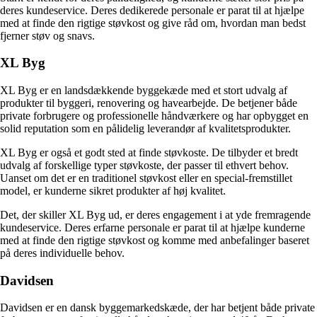
deres kundeservice. Deres dedikerede personale er parat til at hjælpe
med at finde den rigtige støvkost og give råd om, hvordan man bedst
fjerner støv og snavs.
XL Byg
XL Byg er en landsdækkende byggekæde med et stort udvalg af
produkter til byggeri, renovering og havearbejde. De betjener både
private forbrugere og professionelle håndværkere og har opbygget en
solid reputation som en pålidelig leverandør af kvalitetsprodukter.
XL Byg er også et godt sted at finde støvkoste. De tilbyder et bredt
udvalg af forskellige typer støvkoste, der passer til ethvert behov.
Uanset om det er en traditionel støvkost eller en special-fremstillet
model, er kunderne sikret produkter af høj kvalitet.
Det, der skiller XL Byg ud, er deres engagement i at yde fremragende
kundeservice. Deres erfarne personale er parat til at hjælpe kunderne
med at finde den rigtige støvkost og komme med anbefalinger baseret
på deres individuelle behov.
Davidsen
Davidsen er en dansk byggemarkedskæde, der har betjent både private