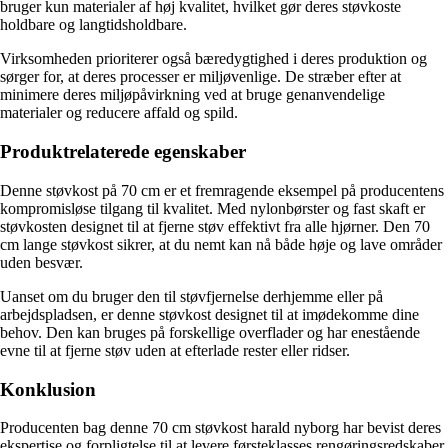
bruger kun materialer af høj kvalitet, hvilket gør deres støvkoste
holdbare og langtidsholdbare.
Virksomheden prioriterer også bæredygtighed i deres produktion og
sørger for, at deres processer er miljøvenlige. De stræber efter at
minimere deres miljøpåvirkning ved at bruge genanvendelige
materialer og reducere affald og spild.
Produktrelaterede egenskaber
Denne støvkost på 70 cm er et fremragende eksempel på producentens
kompromisløse tilgang til kvalitet. Med nylonbørster og fast skaft er
støvkosten designet til at fjerne støv effektivt fra alle hjørner. Den 70
cm lange støvkost sikrer, at du nemt kan nå både høje og lave områder
uden besvær.
Uanset om du bruger den til støvfjernelse derhjemme eller på
arbejdspladsen, er denne støvkost designet til at imødekomme dine
behov. Den kan bruges på forskellige overflader og har enestående
evne til at fjerne støv uden at efterlade rester eller ridser.
Konklusion
Producenten bag denne 70 cm støvkost harald nyborg har bevist deres
ekspertise og forpligtelse til at levere førsteklasses rengøringsredskaber.