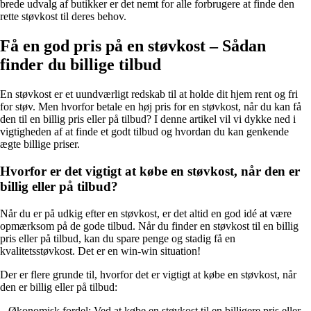
brede udvalg af butikker er det nemt for alle forbrugere at finde den
rette støvkost til deres behov.
Få en god pris på en støvkost – Sådan
finder du billige tilbud
En støvkost er et uundværligt redskab til at holde dit hjem rent og fri
for støv. Men hvorfor betale en høj pris for en støvkost, når du kan få
den til en billig pris eller på tilbud? I denne artikel vil vi dykke ned i
vigtigheden af at finde et godt tilbud og hvordan du kan genkende
ægte billige priser.
Hvorfor er det vigtigt at købe en støvkost, når den er
billig eller på tilbud?
Når du er på udkig efter en støvkost, er det altid en god idé at være
opmærksom på de gode tilbud. Når du finder en støvkost til en billig
pris eller på tilbud, kan du spare penge og stadig få en
kvalitetsstøvkost. Det er en win-win situation!
Der er flere grunde til, hvorfor det er vigtigt at købe en støvkost, når
den er billig eller på tilbud:
– Økonomisk fordel: Ved at købe en støvkost til en billigere pris eller