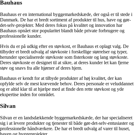
Bauhaus
Bauhaus er en international byggemarkedskæde, der også er til stede i
Danmark. De har et bredt sortiment af produkter til hus, have og gør-
det-selv-projekter. Med deres fokus på kvalitet og innovation har
Bauhaus opnået stor popularitet blandt både private forbrugere og
professionelle kunder.
Hvis du er på udkig efter en støvkost, er Bauhaus et oplagt valg. De
tilbyder et bredt udvalg af støvkoste i forskellige størrelser og typer,
herunder specialiserede støvkoste som fisterkoste og lang støvkoste.
Deres støvkoste er designet til at sikre, at deres kunder let kan fjerne
støv og snavs fra alle hjørner af deres hjem.
Bauhaus er kendt for at tilbyde produkter af høj kvalitet, der kan
opfylde selv de mest krævende behov. Deres personale er veluddannet
og er altid klar til at hjælpe med at finde den rette støvkost og yde
ekspertise inden for området.
Silvan
Silvan er en landsdækkende byggemarkedskæde, der har specialiseret
sig i at levere produkter og tjenester til både gør-det-selv-entusiaster og
professionelle håndværkere. De har et bredt udvalg af varer til huset,
haven og byggeprojekter.