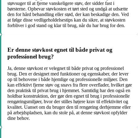
støvsuger til at fjerne vanskeligere støv, der sidder fast i
børsterne. Opbevar støvkosten et tørt sted og undgå at udsætte
den for hård behandling eller stød, der kan beskadige den. Ved
at følge disse vedligeholdelsestips kan du sikre, at støvkosten
forbliver i god stand og klar til brug, når du har brug for den.
Er denne støvkost egnet til både privat og
professionel brug?
Ja, denne støvkost er velegnet til både privat og professionel
brug. Den er designet med funktioner og egenskaber, der lever
op til behovene i både hjemlige og professionelle miljøer. Den
kan effektivt fjerne støv og snavs fra flere overflader, hvilket gør
den praktisk til privat brug i hjemmet. Samtidig har den også en
holdbar konstruktion, der gør den egnet til brug i professionelle
rengøringsmiljøer, hvor der stilles højere krav til effektivitet og
kvalitet. Uanset om du bruger den til rengøring derhjemme eller
på arbejdspladsen, kan du stole på, at denne støvkost opfylder
dine behov.