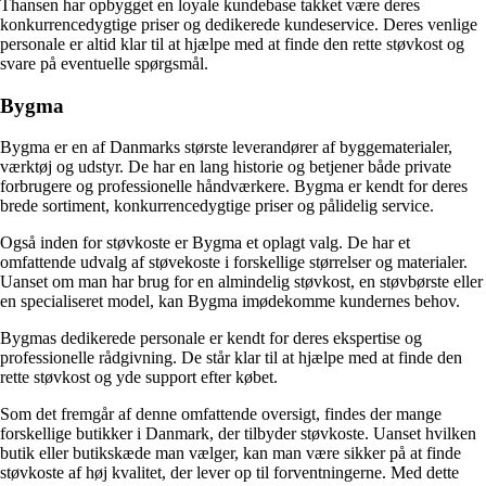
Thansen har opbygget en loyale kundebase takket være deres
konkurrencedygtige priser og dedikerede kundeservice. Deres venlige
personale er altid klar til at hjælpe med at finde den rette støvkost og
svare på eventuelle spørgsmål.
Bygma
Bygma er en af ​​Danmarks største leverandører af byggematerialer,
værktøj og udstyr. De har en lang historie og betjener både private
forbrugere og professionelle håndværkere. Bygma er kendt for deres
brede sortiment, konkurrencedygtige priser og pålidelig service.
Også inden for støvkoste er Bygma et oplagt valg. De har et
omfattende udvalg af støvekoste i forskellige størrelser og materialer.
Uanset om man har brug for en almindelig støvkost, en støvbørste eller
en specialiseret model, kan Bygma imødekomme kundernes behov.
Bygmas dedikerede personale er kendt for deres ekspertise og
professionelle rådgivning. De står klar til at hjælpe med at finde den
rette støvkost og yde support efter købet.
Som det fremgår af denne omfattende oversigt, findes der mange
forskellige butikker i Danmark, der tilbyder støvkoste. Uanset hvilken
butik eller butikskæde man vælger, kan man være sikker på at finde
støvkoste af høj kvalitet, der lever op til forventningerne. Med dette