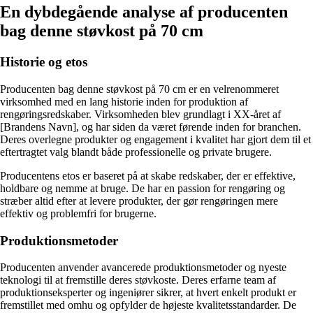
En dybdegående analyse af producenten
bag denne støvkost på 70 cm
Historie og etos
Producenten bag denne støvkost på 70 cm er en velrenommeret
virksomhed med en lang historie inden for produktion af
rengøringsredskaber. Virksomheden blev grundlagt i XX-året af
[Brandens Navn], og har siden da været førende inden for branchen.
Deres overlegne produkter og engagement i kvalitet har gjort dem til et
eftertragtet valg blandt både professionelle og private brugere.
Producentens etos er baseret på at skabe redskaber, der er effektive,
holdbare og nemme at bruge. De har en passion for rengøring og
stræber altid efter at levere produkter, der gør rengøringen mere
effektiv og problemfri for brugerne.
Produktionsmetoder
Producenten anvender avancerede produktionsmetoder og nyeste
teknologi til at fremstille deres støvkoste. Deres erfarne team af
produktionseksperter og ingeniører sikrer, at hvert enkelt produkt er
fremstillet med omhu og opfylder de højeste kvalitetsstandarder. De