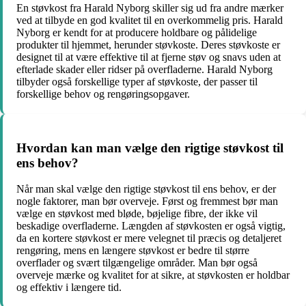
En støvkost fra Harald Nyborg skiller sig ud fra andre mærker
ved at tilbyde en god kvalitet til en overkommelig pris. Harald
Nyborg er kendt for at producere holdbare og pålidelige
produkter til hjemmet, herunder støvkoste. Deres støvkoste er
designet til at være effektive til at fjerne støv og snavs uden at
efterlade skader eller ridser på overfladerne. Harald Nyborg
tilbyder også forskellige typer af støvkoste, der passer til
forskellige behov og rengøringsopgaver.
Hvordan kan man vælge den rigtige støvkost til
ens behov?
Når man skal vælge den rigtige støvkost til ens behov, er der
nogle faktorer, man bør overveje. Først og fremmest bør man
vælge en støvkost med bløde, bøjelige fibre, der ikke vil
beskadige overfladerne. Længden af støvkosten er også vigtig,
da en kortere støvkost er mere velegnet til præcis og detaljeret
rengøring, mens en længere støvkost er bedre til større
overflader og svært tilgængelige områder. Man bør også
overveje mærke og kvalitet for at sikre, at støvkosten er holdbar
og effektiv i længere tid.