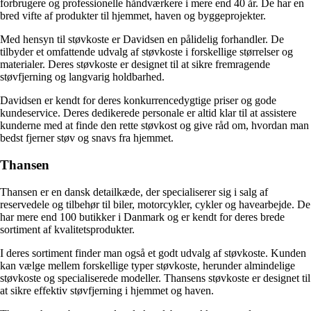
forbrugere og professionelle håndværkere i mere end 40 år. De har en
bred vifte af produkter til hjemmet, haven og byggeprojekter.
Med hensyn til støvkoste er Davidsen en pålidelig forhandler. De
tilbyder et omfattende udvalg af støvkoste i forskellige størrelser og
materialer. Deres støvkoste er designet til at sikre fremragende
støvfjerning og langvarig holdbarhed.
Davidsen er kendt for deres konkurrencedygtige priser og gode
kundeservice. Deres dedikerede personale er altid klar til at assistere
kunderne med at finde den rette støvkost og give råd om, hvordan man
bedst fjerner støv og snavs fra hjemmet.
Thansen
Thansen er en dansk detailkæde, der specialiserer sig i salg af
reservedele og tilbehør til biler, motorcykler, cykler og havearbejde. De
har mere end 100 butikker i Danmark og er kendt for deres brede
sortiment af kvalitetsprodukter.
I deres sortiment finder man også et godt udvalg af støvkoste. Kunden
kan vælge mellem forskellige typer støvkoste, herunder almindelige
støvkoste og specialiserede modeller. Thansens støvkoste er designet til
at sikre effektiv støvfjerning i hjemmet og haven.