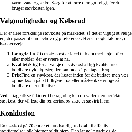
varmt vand og sæbe. Sørg for at tørre dem grundigt, før du
bruger støvkosten igen.
Valgmuligheder og Købsråd
Der er flere forskellige støvkoste på markedet, så det er vigtigt at vælge
en, der passer til dine behov og præferencer. Her er nogle faktorer, du
bør overveje:
Længde:
En 70 cm støvkost er ideel til hjem med høje lofter
eller møbler, der er svære at nå.
Kvalitet:
Sørg for at vælge en støvkost af høj kvalitet med
holdbare nylonbørster, der kan modstå gentagen brug.
Pris:
Find en støvkost, der ligger inden for dit budget, men vær
opmærksom på, at billigere modeller måske ikke er lige så
holdbare eller effektive.
Ved at tage disse faktorer i betragtning kan du vælge den perfekte
støvkost, der vil lette din rengøring og sikre et støvfrit hjem.
Konklusion
En støvkost på 70 cm er et uundværligt redskab til effektiv
støvfjernelse i alle hjørner af dit hjem. Den lange længde og de