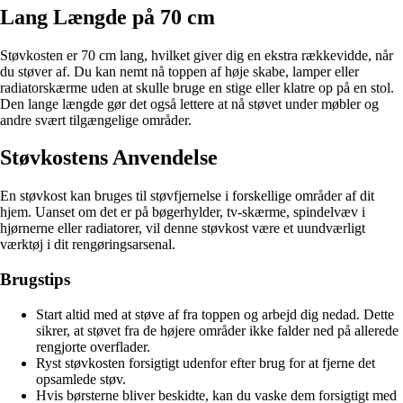
Lang Længde på 70 cm
Støvkosten er 70 cm lang, hvilket giver dig en ekstra rækkevidde, når
du støver af. Du kan nemt nå toppen af høje skabe, lamper eller
radiatorskærme uden at skulle bruge en stige eller klatre op på en stol.
Den lange længde gør det også lettere at nå støvet under møbler og
andre svært tilgængelige områder.
Støvkostens Anvendelse
En støvkost kan bruges til støvfjernelse i forskellige områder af dit
hjem. Uanset om det er på bøgerhylder, tv-skærme, spindelvæv i
hjørnerne eller radiatorer, vil denne støvkost være et uundværligt
værktøj i dit rengøringsarsenal.
Brugstips
Start altid med at støve af fra toppen og arbejd dig nedad. Dette
sikrer, at støvet fra de højere områder ikke falder ned på allerede
rengjorte overflader.
Ryst støvkosten forsigtigt udenfor efter brug for at fjerne det
opsamlede støv.
Hvis børsterne bliver beskidte, kan du vaske dem forsigtigt med