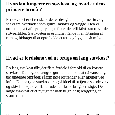
Hvordan fungerer en støvkost, og hvad er dens
primære formål?
En støvkost er et redskab, der er designet til at fjerne støv og
snavs fra overflader som gulve, møbler og vægge. Den er
normalt lavet af bløde, bøjelige fibre, der effektivt kan opsamle
støvpartikler. Støvkosten er grundlæggende i rengøringen af
rum og bidrager til at opretholde et rent og hygiejnisk miljø.
Hvad er fordelene ved at bruge en lang støvkost?
En lang støvkost tilbyder flere fordele i forhold til en kortere
støvkost. Den øgede længde gør det nemmere at nå vanskeligt
tilgængelige områder, såsom høje loftrender eller hjørner ved
loftet. Denne type støvkost er også ideel til at fjerne spindelvæv
og støv fra høje overflader uden at skulle bruge en stige. Den
lange støvkost er et nyttigt redskab til grundig rengøring af
større rum.