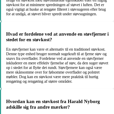
bruge en støvkost med støvbindende egenskaber eller en fugtig
støvkost for at minimere spredningen af støvet i luften. Det er
også vigtigt at huske at rengøre filteret i støvsugeren efter brug
for at undgå, at støvet bliver spredt under støvsugningen.
Hvad er fordelene ved at anvende en støvfjerner i
stedet for en støvkost?
En støvfjerner kan være et alternativ til en traditionel støvkost.
Denne type enhed bruger normalt sugekraft til at fjerne støv og
snavs fra overflader. Fordelene ved at anvende en støvfjerner
inkluderer en mere effektiv fjernelse af støv, da den suger støvet
op i stedet for at flytte det rundt. Støvfjernere kan også være
mere skånsomme over for følsomme overflader og polstret
møbler. Dog kan en støvkost være mere praktisk til hurtig
rengøring og rengøring af større områder.
Hvordan kan en støvkost fra Harald Nyborg
adskille sig fra andre mærker?