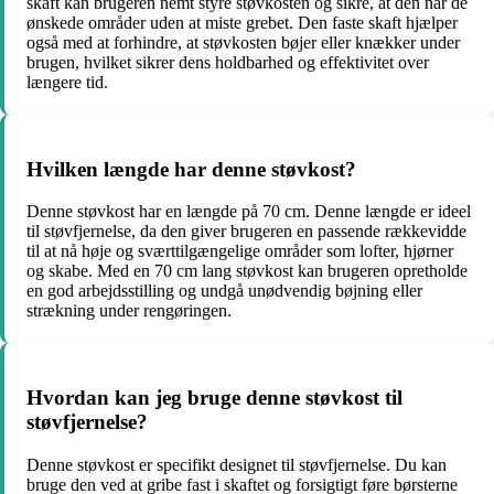
skaft kan brugeren nemt styre støvkosten og sikre, at den når de
ønskede områder uden at miste grebet. Den faste skaft hjælper
også med at forhindre, at støvkosten bøjer eller knækker under
brugen, hvilket sikrer dens holdbarhed og effektivitet over
længere tid.
Hvilken længde har denne støvkost?
Denne støvkost har en længde på 70 cm. Denne længde er ideel
til støvfjernelse, da den giver brugeren en passende rækkevidde
til at nå høje og sværttilgængelige områder som lofter, hjørner
og skabe. Med en 70 cm lang støvkost kan brugeren opretholde
en god arbejdsstilling og undgå unødvendig bøjning eller
strækning under rengøringen.
Hvordan kan jeg bruge denne støvkost til
støvfjernelse?
Denne støvkost er specifikt designet til støvfjernelse. Du kan
bruge den ved at gribe fast i skaftet og forsigtigt føre børsterne