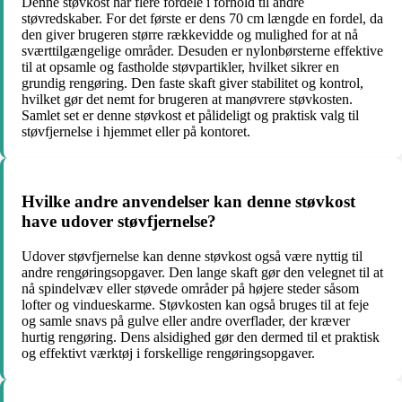
Denne støvkost har flere fordele i forhold til andre
støvredskaber. For det første er dens 70 cm længde en fordel, da
den giver brugeren større rækkevidde og mulighed for at nå
sværttilgængelige områder. Desuden er nylonbørsterne effektive
til at opsamle og fastholde støvpartikler, hvilket sikrer en
grundig rengøring. Den faste skaft giver stabilitet og kontrol,
hvilket gør det nemt for brugeren at manøvrere støvkosten.
Samlet set er denne støvkost et pålideligt og praktisk valg til
støvfjernelse i hjemmet eller på kontoret.
Hvilke andre anvendelser kan denne støvkost
have udover støvfjernelse?
Udover støvfjernelse kan denne støvkost også være nyttig til
andre rengøringsopgaver. Den lange skaft gør den velegnet til at
nå spindelvæv eller støvede områder på højere steder såsom
lofter og vindueskarme. Støvkosten kan også bruges til at feje
og samle snavs på gulve eller andre overflader, der kræver
hurtig rengøring. Dens alsidighed gør den dermed til et praktisk
og effektivt værktøj i forskellige rengøringsopgaver.