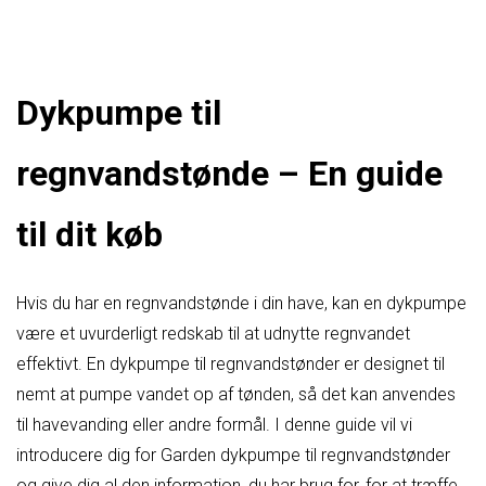
Dykpumpe til
regnvandstønde – En guide
til dit køb
Hvis du har en regnvandstønde i din have, kan en dykpumpe
være et uvurderligt redskab til at udnytte regnvandet
effektivt. En dykpumpe til regnvandstønder er designet til
nemt at pumpe vandet op af tønden, så det kan anvendes
til havevanding eller andre formål. I denne guide vil vi
introducere dig for Garden dykpumpe til regnvandstønder
og give dig al den information, du har brug for, for at træffe