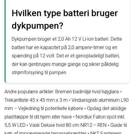
Hvilken type batteri bruger
dykpumpen?
Dykpumpen bruger et 2,0 Ah 12 V Li-ion batteri. Dette
batteri har en kapacitet på 2,0 ampere-timer og en
spænding på 12 volt. Det er et genopladeligt batteri,
der kan genbruges mange gange og sikrer pålidelig
strømforsyning til pumpen.
Andre populære artikler:
Bremen badmiljø hvid højglans
•
Trekantliste 45 x 45 mm x 3 m
•
Vinduesgreb aluminium L90
mm – Vejledning til potentielle købere
•
Opdag det alsidige
plasttæppe til dit hjem eller have
•
Nordlux Fallon spot inkl.
5,5 W LED
•
Vask Deluxe hvid 80 cm NR12 – REN
•
Guide til
køb af imprægnerede terrassebrædder
•
NKT Fasteners