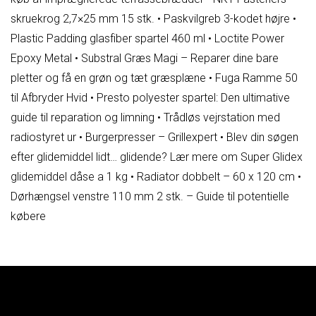
skruekrog 2,7×25 mm 15 stk.
•
Paskvilgreb 3-kodet højre
•
Plastic Padding glasfiber spartel 460 ml
•
Loctite Power
Epoxy Metal
•
Substral Græs Magi – Reparer dine bare
pletter og få en grøn og tæt græsplæne
•
Fuga Ramme 50
til Afbryder Hvid
•
Presto polyester spartel: Den ultimative
guide til reparation og limning
•
Trådløs vejrstation med
radiostyret ur
•
Burgerpresser – Grillexpert
•
Blev din søgen
efter glidemiddel lidt… glidende? Lær mere om Super Glidex
glidemiddel dåse a 1 kg
•
Radiator dobbelt – 60 x 120 cm
•
Dørhængsel venstre 110 mm 2 stk. – Guide til potentielle
købere