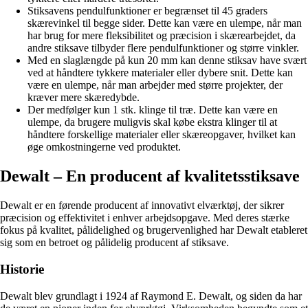
Stiksavens pendulfunktioner er begrænset til 45 graders
skærevinkel til begge sider. Dette kan være en ulempe, når man
har brug for mere fleksibilitet og præcision i skærearbejdet, da
andre stiksave tilbyder flere pendulfunktioner og større vinkler.
Med en slaglængde på kun 20 mm kan denne stiksav have svært
ved at håndtere tykkere materialer eller dybere snit. Dette kan
være en ulempe, når man arbejder med større projekter, der
kræver mere skæredybde.
Der medfølger kun 1 stk. klinge til træ. Dette kan være en
ulempe, da brugere muligvis skal købe ekstra klinger til at
håndtere forskellige materialer eller skæreopgaver, hvilket kan
øge omkostningerne ved produktet.
Dewalt – En producent af kvalitetsstiksave
Dewalt er en førende producent af innovativt elværktøj, der sikrer
præcision og effektivitet i enhver arbejdsopgave. Med deres stærke
fokus på kvalitet, pålidelighed og brugervenlighed har Dewalt etableret
sig som en betroet og pålidelig producent af stiksave.
Historie
Dewalt blev grundlagt i 1924 af Raymond E. Dewalt, og siden da har