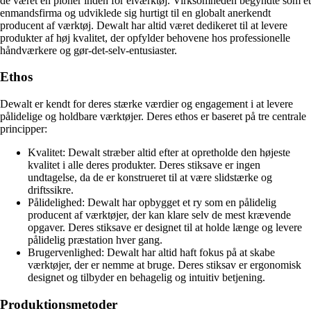
de været en pioner inden for elværktøj. Virksomheden begyndte som et
enmandsfirma og udviklede sig hurtigt til en globalt anerkendt
producent af værktøj. Dewalt har altid været dedikeret til at levere
produkter af høj kvalitet, der opfylder behovene hos professionelle
håndværkere og gør-det-selv-entusiaster.
Ethos
Dewalt er kendt for deres stærke værdier og engagement i at levere
pålidelige og holdbare værktøjer. Deres ethos er baseret på tre centrale
principper:
Kvalitet: Dewalt stræber altid efter at opretholde den højeste
kvalitet i alle deres produkter. Deres stiksave er ingen
undtagelse, da de er konstrueret til at være slidstærke og
driftssikre.
Pålidelighed: Dewalt har opbygget et ry som en pålidelig
producent af værktøjer, der kan klare selv de mest krævende
opgaver. Deres stiksave er designet til at holde længe og levere
pålidelig præstation hver gang.
Brugervenlighed: Dewalt har altid haft fokus på at skabe
værktøjer, der er nemme at bruge. Deres stiksav er ergonomisk
designet og tilbyder en behagelig og intuitiv betjening.
Produktionsmetoder