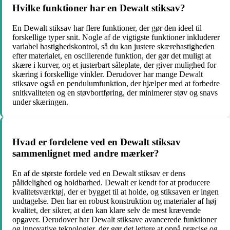
Hvilke funktioner har en Dewalt stiksav?
En Dewalt stiksav har flere funktioner, der gør den ideel til
forskellige typer snit. Nogle af de vigtigste funktioner inkluderer
variabel hastighedskontrol, så du kan justere skærehastigheden
efter materialet, en oscillerende funktion, der gør det muligt at
skære i kurver, og et justerbart såleplate, der giver mulighed for
skæring i forskellige vinkler. Derudover har mange Dewalt
stiksave også en pendulumfunktion, der hjælper med at forbedre
snitkvaliteten og en støvbortføring, der minimerer støv og snavs
under skæringen.
Hvad er fordelene ved en Dewalt stiksav
sammenlignet med andre mærker?
En af de største fordele ved en Dewalt stiksav er dens
pålidelighed og holdbarhed. Dewalt er kendt for at producere
kvalitetsværktøj, der er bygget til at holde, og stiksaven er ingen
undtagelse. Den har en robust konstruktion og materialer af høj
kvalitet, der sikrer, at den kan klare selv de mest krævende
opgaver. Derudover har Dewalt stiksave avancerede funktioner
og innovative teknologier, der gør det lettere at opnå præcise og