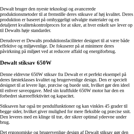
Dewalt bruger den nyeste teknologi og avancerede
produktionsmetoder til at fremstille deres stiksave af høj kvalitet. Deres
produktion er baseret på omhyggeligt udvalgte materialer og en
detaljeret kvalitetskontrolproces for at sikre, at hver enkelt sav lever op
til Dewalts høje standarder.
Derudover er Dewalts produktionsfaciliteter designet til at være både
effektive og miljøvenlige. De fokuserer på at minimere deres
påvirkning på miljøet ved at reducere affald og energiforbrug.
Dewalt stiksav 650W
Denne eldrevne 650W stiksav fra Dewalt er et perfekt eksempel på
deres førsteklasses kvalitet og brugervenlige design. Den er specielt
designet til at levere lige, præcise og buede snit, hvilket gør den ideel
til enhver saveopgave. Med sin kraftfulde 650W motor har den en
forbedret skæreeffektivitet og kapacitet.
Stiksaven har også tre pendulfunktioner og kan vinkles 45 grader til
begge sider, hvilket giver mulighed for mere fleksible og præcise snit.
Den leveres med en klinge til træ, der sikrer optimal ydeevne under
brug.
Det ergonomiske og brugervenlige design af Dewalt stiksav gør den