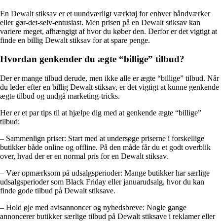
En Dewalt stiksav er et uundværligt værktøj for enhver håndværker
eller gør-det-selv-entusiast. Men prisen på en Dewalt stiksav kan
variere meget, afhængigt af hvor du køber den. Derfor er det vigtigt at
finde en billig Dewalt stiksav for at spare penge.
Hvordan genkender du ægte “billige” tilbud?
Der er mange tilbud derude, men ikke alle er ægte “billige” tilbud. Når
du leder efter en billig Dewalt stiksav, er det vigtigt at kunne genkende
ægte tilbud og undgå marketing-tricks.
Her er et par tips til at hjælpe dig med at genkende ægte “billige”
tilbud:
– Sammenlign priser: Start med at undersøge priserne i forskellige
butikker både online og offline. På den måde får du et godt overblik
over, hvad der er en normal pris for en Dewalt stiksav.
– Vær opmærksom på udsalgsperioder: Mange butikker har særlige
udsalgsperioder som Black Friday eller januarudsalg, hvor du kan
finde gode tilbud på Dewalt stiksave.
– Hold øje med avisannoncer og nyhedsbreve: Nogle gange
annoncerer butikker særlige tilbud på Dewalt stiksave i reklamer eller