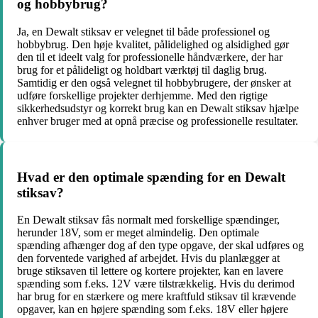
og hobbybrug?
Ja, en Dewalt stiksav er velegnet til både professionel og
hobbybrug. Den høje kvalitet, pålidelighed og alsidighed gør
den til et ideelt valg for professionelle håndværkere, der har
brug for et pålideligt og holdbart værktøj til daglig brug.
Samtidig er den også velegnet til hobbybrugere, der ønsker at
udføre forskellige projekter derhjemme. Med den rigtige
sikkerhedsudstyr og korrekt brug kan en Dewalt stiksav hjælpe
enhver bruger med at opnå præcise og professionelle resultater.
Hvad er den optimale spænding for en Dewalt
stiksav?
En Dewalt stiksav fås normalt med forskellige spændinger,
herunder 18V, som er meget almindelig. Den optimale
spænding afhænger dog af den type opgave, der skal udføres og
den forventede varighed af arbejdet. Hvis du planlægger at
bruge stiksaven til lettere og kortere projekter, kan en lavere
spænding som f.eks. 12V være tilstrækkelig. Hvis du derimod
har brug for en stærkere og mere kraftfuld stiksav til krævende
opgaver, kan en højere spænding som f.eks. 18V eller højere