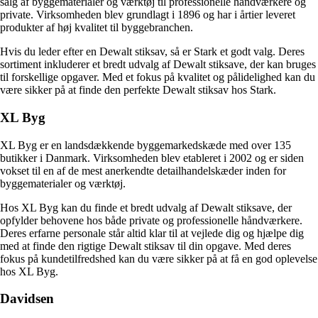
salg af byggematerialer og værktøj til professionelle håndværkere og
private. Virksomheden blev grundlagt i 1896 og har i årtier leveret
produkter af høj kvalitet til byggebranchen.
Hvis du leder efter en Dewalt stiksav, så er Stark et godt valg. Deres
sortiment inkluderer et bredt udvalg af Dewalt stiksave, der kan bruges
til forskellige opgaver. Med et fokus på kvalitet og pålidelighed kan du
være sikker på at finde den perfekte Dewalt stiksav hos Stark.
XL Byg
XL Byg er en landsdækkende byggemarkedskæde med over 135
butikker i Danmark. Virksomheden blev etableret i 2002 og er siden
vokset til en af de mest anerkendte detailhandelskæder inden for
byggematerialer og værktøj.
Hos XL Byg kan du finde et bredt udvalg af Dewalt stiksave, der
opfylder behovene hos både private og professionelle håndværkere.
Deres erfarne personale står altid klar til at vejlede dig og hjælpe dig
med at finde den rigtige Dewalt stiksav til din opgave. Med deres
fokus på kundetilfredshed kan du være sikker på at få en god oplevelse
hos XL Byg.
Davidsen