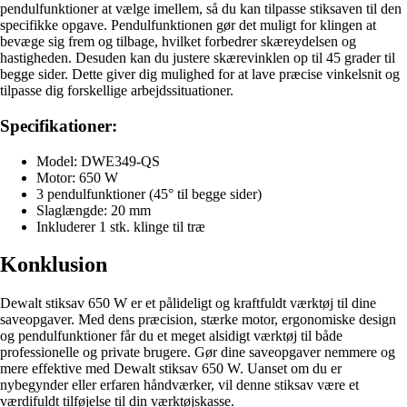
pendulfunktioner at vælge imellem, så du kan tilpasse stiksaven til den
specifikke opgave. Pendulfunktionen gør det muligt for klingen at
bevæge sig frem og tilbage, hvilket forbedrer skæreydelsen og
hastigheden. Desuden kan du justere skærevinklen op til 45 grader til
begge sider. Dette giver dig mulighed for at lave præcise vinkelsnit og
tilpasse dig forskellige arbejdssituationer.
Specifikationer:
Model: DWE349-QS
Motor: 650 W
3 pendulfunktioner (45° til begge sider)
Slaglængde: 20 mm
Inkluderer 1 stk. klinge til træ
Konklusion
Dewalt stiksav 650 W er et pålideligt og kraftfuldt værktøj til dine
saveopgaver. Med dens præcision, stærke motor, ergonomiske design
og pendulfunktioner får du et meget alsidigt værktøj til både
professionelle og private brugere. Gør dine saveopgaver nemmere og
mere effektive med Dewalt stiksav 650 W. Uanset om du er
nybegynder eller erfaren håndværker, vil denne stiksav være et
værdifuldt tilføjelse til din værktøjskasse.