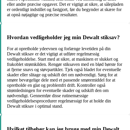
eller andre præcise opgaver. Det er vigtigt at sikre, at sålepladen
er ordentligt indstillet og fastgjort, før du begynder at skære for
at opnå nøjagtige og præcise resultater.
Hvordan vedligeholder jeg min Dewalt stiksav?
For at opretholde ydeevnen og forlænge levetiden på din
Dewalt stiksav er det vigtigt at udføre regelmæssig
vedligeholdelse. Start med at sikre, at maskinen er slukket og
frakoblet strømkilden. Rengør stiksaven med en blød børste for
at fjerne snavs og støvpartikler. Tjek også bladet for eventuelle
skader eller slitage og udskift det om nødvendigt. Sørg for at
smøre bevægelige dele med et passende smøremiddel for at
opretholde en glat og problemfri drift. Kontroller også
strømledningen for eventuelle skader og udskift den om
nødvendigt. Gennemfør disse rutinemæssige
vedligeholdelsesprocedurer regelmæssigt for at holde din
Dewalt stiksav i optimal stand.
Hvilket tilbehør kan jeg bruge med min Dewalt