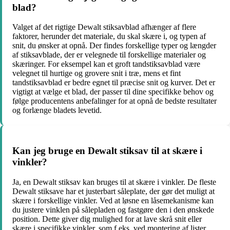
blad?
Valget af det rigtige Dewalt stiksavblad afhænger af flere
faktorer, herunder det materiale, du skal skære i, og typen af
snit, du ønsker at opnå. Der findes forskellige typer og længder
af stiksavblade, der er velegnede til forskellige materialer og
skæringer. For eksempel kan et groft tandstiksavblad være
velegnet til hurtige og grovere snit i træ, mens et fint
tandstiksavblad er bedre egnet til præcise snit og kurver. Det er
vigtigt at vælge et blad, der passer til dine specifikke behov og
følge producentens anbefalinger for at opnå de bedste resultater
og forlænge bladets levetid.
Kan jeg bruge en Dewalt stiksav til at skære i
vinkler?
Ja, en Dewalt stiksav kan bruges til at skære i vinkler. De fleste
Dewalt stiksave har et justerbart såleplate, der gør det muligt at
skære i forskellige vinkler. Ved at løsne en låsemekanisme kan
du justere vinklen på sålepladen og fastgøre den i den ønskede
position. Dette giver dig mulighed for at lave skrå snit eller
skære i specifikke vinkler, som f.eks. ved montering af lister