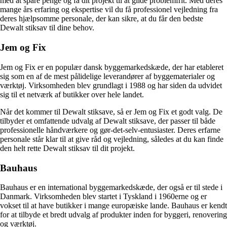
med at spare penge og få dit projekt til at glide problemfrit. Med deres
mange års erfaring og ekspertise vil du få professionel vejledning fra
deres hjælpsomme personale, der kan sikre, at du får den bedste
Dewalt stiksav til dine behov.
Jem og Fix
Jem og Fix er en populær dansk byggemarkedskæde, der har etableret
sig som en af de mest pålidelige leverandører af byggematerialer og
værktøj. Virksomheden blev grundlagt i 1988 og har siden da udvidet
sig til et netværk af butikker over hele landet.
Når det kommer til Dewalt stiksave, så er Jem og Fix et godt valg. De
tilbyder et omfattende udvalg af Dewalt stiksave, der passer til både
professionelle håndværkere og gør-det-selv-entusiaster. Deres erfarne
personale står klar til at give råd og vejledning, således at du kan finde
den helt rette Dewalt stiksav til dit projekt.
Bauhaus
Bauhaus er en international byggemarkedskæde, der også er til stede i
Danmark. Virksomheden blev startet i Tyskland i 1960erne og er
vokset til at have butikker i mange europæiske lande. Bauhaus er kendt
for at tilbyde et bredt udvalg af produkter inden for byggeri, renovering
og værktøj.