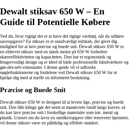
Dewalt stiksav 650 W – En
Guide til Potentielle Købere
Ved du, hvor vigtigt det er at have det rigtige værktøj, når du udfører
saveopgaver? En stiksav er et uundværligt redskab, der giver dig
mulighed for at lave præcise og buede snit. Dewalt stiksav 650 W er
en eldrevet stiksav med en stærk motor på 650 W forbedrer
skæreeffektiviteten og kapaciteten. Den har et ergonomisk og
brugervenligt design og er ideel til både professionelle håndværkere og
gør-det-selv-entusiaster. I denne guide vil vi udforske
nøglefunktionerne og fordelene ved Dewalt stiksav 650 W for at
hjælpe dig med at træffe en informeret beslutning.
Præcise og Buede Snit
Dewalt stiksav 650 W er designet til at levere lige, præcise og buede
snit. Den lille klinge gør det nemt at manøvrere rundt langs kurver, så
du kan lave præcise snit i forskellige materialer som træ, metal og
plastik. Uanset om du laver en snedkeropgave eller renoverer hjemmet,
vil denne stiksav være en pålidelig og effektiv makker.