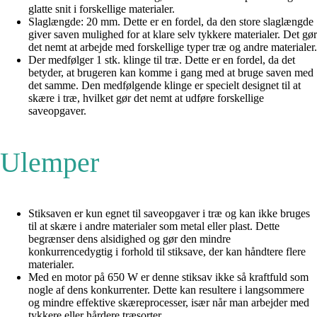
glatte snit i forskellige materialer.
Slaglængde: 20 mm. Dette er en fordel, da den store slaglængde
giver saven mulighed for at klare selv tykkere materialer. Det gør
det nemt at arbejde med forskellige typer træ og andre materialer.
Der medfølger 1 stk. klinge til træ. Dette er en fordel, da det
betyder, at brugeren kan komme i gang med at bruge saven med
det samme. Den medfølgende klinge er specielt designet til at
skære i træ, hvilket gør det nemt at udføre forskellige
saveopgaver.
Ulemper
Stiksaven er kun egnet til saveopgaver i træ og kan ikke bruges
til at skære i andre materialer som metal eller plast. Dette
begrænser dens alsidighed og gør den mindre
konkurrencedygtig i forhold til stiksave, der kan håndtere flere
materialer.
Med en motor på 650 W er denne stiksav ikke så kraftfuld som
nogle af dens konkurrenter. Dette kan resultere i langsommere
og mindre effektive skæreprocesser, især når man arbejder med
tykkere eller hårdere træsorter.