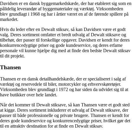
Davidsen er en dansk byggemarkedskæde, der har etableret sig som en
pålidelig leverandør af byggematerialer og værktøj. Virksomheden
blev grundlagt i 1968 og har i årtier været en af de førende spillere på
markedet.
Hvis du leder efter en Dewalt stiksav, så kan Davidsen være et godt
valg. Deres sortiment omfatter et bredt udvalg af Dewalt stiksave og
tilbehør, der passer til forskellige opgaver. Davidsen er kendt for deres
konkurrencedygtige priser og gode kundeservice, og deres erfarne
personale vil kunne hjælpe dig med at finde den bedste Dewalt stiksav
til dit projekt.
Thansen
Thansen er en dansk detailhandelskæde, der er specialiseret i salg af
værktøj og reservedele til biler, motorcykler og erhvervskøretøjer.
Virksomheden blev grundlagt i 1972 og har siden da udvidet sig til at
have butikker over hele landet.
Når det kommer til Dewalt stiksave, så kan Thansen være et godt sted
at kigge. Deres sortiment inkluderer et udvalg af Dewalt stiksave, der
passer til både professionelle og private brugere. Thansen er kendt for
deres gode kundeservice og konkurrencedygtige priser, hvilket gør det
til en attraktiv destination for at finde en Dewalt stiksav.