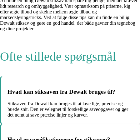
At finde en billig Dewalt stiksav kan spare dig penge, men det kræver
lidt research og omhyggelighed. Vær opmærksom på priserne, kig
efter ægte tilbud og skelne mellem ægte tilbud og
markedsføringstricks. Ved at følge disse tips kan du finde en billig
Dewalt stiksav og gøre en god handel, der både gavner din tegnebog
og dine projekter.
Ofte stillede spørgsmål
Hvad kan stiksaven fra Dewalt bruges til?
Stiksaven fra Dewalt kan bruges til at lave lige, præcise og
buede snit. Den er velegnet til forskellige saveopgaver og gør
det nemt at save præcise linjer og kurver.
Hvad er specifikationerne for stiksaven?