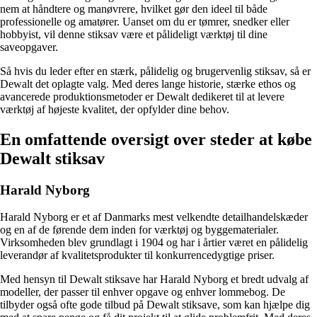
nem at håndtere og manøvrere, hvilket gør den ideel til både
professionelle og amatører. Uanset om du er tømrer, snedker eller
hobbyist, vil denne stiksav være et pålideligt værktøj til dine
saveopgaver.
Så hvis du leder efter en stærk, pålidelig og brugervenlig stiksav, så er
Dewalt det oplagte valg. Med deres lange historie, stærke ethos og
avancerede produktionsmetoder er Dewalt dedikeret til at levere
værktøj af højeste kvalitet, der opfylder dine behov.
En omfattende oversigt over steder at købe
Dewalt stiksav
Harald Nyborg
Harald Nyborg er et af Danmarks mest velkendte detailhandelskæder
og en af de førende dem inden for værktøj og byggematerialer.
Virksomheden blev grundlagt i 1904 og har i årtier været en pålidelig
leverandør af kvalitetsprodukter til konkurrencedygtige priser.
Med hensyn til Dewalt stiksave har Harald Nyborg et bredt udvalg af
modeller, der passer til enhver opgave og enhver lommebog. De
tilbyder også ofte gode tilbud på Dewalt stiksave, som kan hjælpe dig