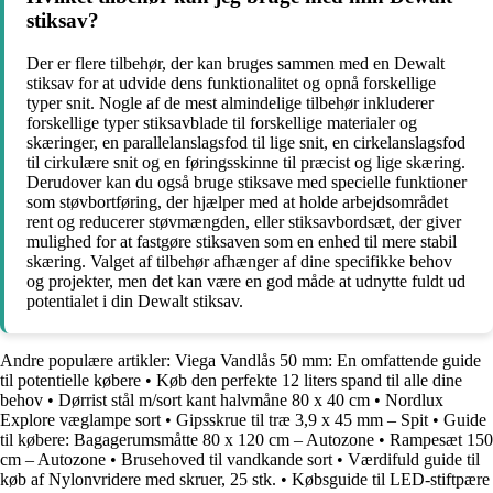
stiksav?
Der er flere tilbehør, der kan bruges sammen med en Dewalt
stiksav for at udvide dens funktionalitet og opnå forskellige
typer snit. Nogle af de mest almindelige tilbehør inkluderer
forskellige typer stiksavblade til forskellige materialer og
skæringer, en parallelanslagsfod til lige snit, en cirkelanslagsfod
til cirkulære snit og en føringsskinne til præcist og lige skæring.
Derudover kan du også bruge stiksave med specielle funktioner
som støvbortføring, der hjælper med at holde arbejdsområdet
rent og reducerer støvmængden, eller stiksavbordsæt, der giver
mulighed for at fastgøre stiksaven som en enhed til mere stabil
skæring. Valget af tilbehør afhænger af dine specifikke behov
og projekter, men det kan være en god måde at udnytte fuldt ud
potentialet i din Dewalt stiksav.
Andre populære artikler:
Viega Vandlås 50 mm: En omfattende guide
til potentielle købere
•
Køb den perfekte 12 liters spand til alle dine
behov
•
Dørrist stål m/sort kant halvmåne 80 x 40 cm
•
Nordlux
Explore væglampe sort
•
Gipsskrue til træ 3,9 x 45 mm – Spit
•
Guide
til købere: Bagagerumsmåtte 80 x 120 cm – Autozone
•
Rampesæt 150
cm – Autozone
•
Brusehoved til vandkande sort
•
Værdifuld guide til
køb af Nylonvridere med skruer, 25 stk.
•
Købsguide til LED-stiftpære