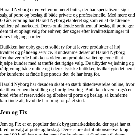
Harald Nyborg er en velrenommeret butik, der har specialiseret sig i
salg af porte og beslag til både private og professionelle. Med mere end
60 års erfaring har Harald Nyborg etableret sig som en af de førende
spillere på markedet. Deres omfattende sortiment af beslag til porte gør
dem til et oplagt valg for enhver, der søger efter kvalitetsløsninger til
deres indgangspartier.
Butikken har opbygget et solidt ry for at levere produkter af høj
kvalitet og pålidelig service. Kundeanmeldelser af Harald Nyborg
fremhæver ofte butikkens viden om produktkvalitet og evne til at
hjælpe kunder med at træffe det rigtige valg. De tilbyder vejledning og
rådgivning både online og i deres fysiske butikker, hvilket gør det nemt
for kunderne at finde lige præcis det, de har brug for.
Harald Nyborg har desuden skabt en stærk tilstedeværelse online, hvor
de tilbyder nem bestilling og hurtig levering. Butikken leverer også en
bred vifte af reservedele og tilbehør til porte og beslag, så kunderne
kan finde alt, hvad de har brug for på ét sted.
Jem og Fix
Jem og Fix er en populær dansk byggemarkedskæde, der også har et
bredt udvalg af porte og beslag. Deres store distributionsnetværk og
over 100 butikker gør det nemt for kunderne at få adgang til deres