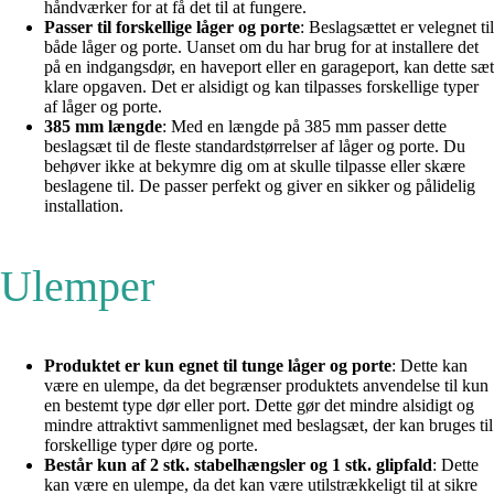
håndværker for at få det til at fungere.
Passer til forskellige låger og porte
: Beslagsættet er velegnet til
både låger og porte. Uanset om du har brug for at installere det
på en indgangsdør, en haveport eller en garageport, kan dette sæt
klare opgaven. Det er alsidigt og kan tilpasses forskellige typer
af låger og porte.
385 mm længde
: Med en længde på 385 mm passer dette
beslagsæt til de fleste standardstørrelser af låger og porte. Du
behøver ikke at bekymre dig om at skulle tilpasse eller skære
beslagene til. De passer perfekt og giver en sikker og pålidelig
installation.
Ulemper
Produktet er kun egnet til tunge låger og porte
: Dette kan
være en ulempe, da det begrænser produktets anvendelse til kun
en bestemt type dør eller port. Dette gør det mindre alsidigt og
mindre attraktivt sammenlignet med beslagsæt, der kan bruges til
forskellige typer døre og porte.
Består kun af 2 stk. stabelhængsler og 1 stk. glipfald
: Dette
kan være en ulempe, da det kan være utilstrækkeligt til at sikre