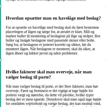
Hvordan opsætter man en havelåge med beslag?
For at opsætte en havelåge med beslag skal du først bestemme
placeringen af lågen og sørge for, at arealet er klart. Mål og
marker huller til montering af beslagene på låge og stolper. Bor
huller og fastgør beslagene med passende skruer eller bolte.
Sørg for, at beslagene er justeret korrekt og sikker, før du
monterer lågen. Når beslagene er monteret, skal du sikre, at
lågen åbner og lukker jævnt og uden problemer.
Hvilke faktorer skal man overveje, når man
vælger beslag til porte?
Når man vælger beslag til porte, er der flere faktorer, man bør
overveje. Først og fremmest er det vigtigt at tage højde for
portens vægt og størrelse, da dette vil påvirke, hvilke typer
beslag der er mest egnede. Derudover skal man også tage højde
for områdets vejrforhold og vælge beslag, der kan modstå vind,