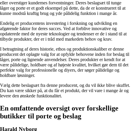
eller overstiger kundernes forventninger. Deres beslagsæt til tunge
låger og porte er et godt eksempel på dette, da de er konstrueret til at
kunne modstå kraftig brug og yde pålidelig funktion i mange år.
Endelig er producentens investering i forskning og udvikling en
afgørende faktor for deres succes. Ved at forblive innovative og
opdaterede med de nyeste teknologier og tendenser er de i stand til at
tilbyde produkter, der er i tråd med markedets behov og krav.
I betragtning af deres historie, ethos og produktionskaliber er denne
producent det oplagte valg for at opfylde behovene inden for beslag til
låger, porte og lignende anvendelser. Deres produkter er kendt for at
være pålidelige, holdbare og af højeste kvalitet, hvilket gør dem til det
perfekte valg for professionelle og diyers, der søger pålidelige og
holdbare løsninger.
Vælg dette beslagsæt fra denne producent, og du vil ikke blive skuffet.
Du kan være sikker på, at du får et produkt, der vil vare i mange år og
levere den ønskede funktionalitet.
En omfattende oversigt over forskellige
butikker til porte og beslag
Harald Nyborg