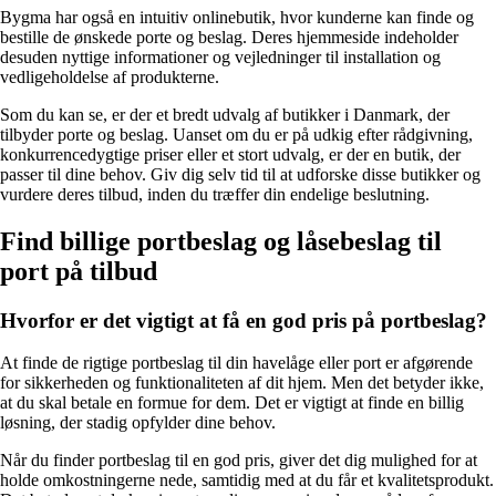
Bygma har også en intuitiv onlinebutik, hvor kunderne kan finde og
bestille de ønskede porte og beslag. Deres hjemmeside indeholder
desuden nyttige informationer og vejledninger til installation og
vedligeholdelse af produkterne.
Som du kan se, er der et bredt udvalg af butikker i Danmark, der
tilbyder porte og beslag. Uanset om du er på udkig efter rådgivning,
konkurrencedygtige priser eller et stort udvalg, er der en butik, der
passer til dine behov. Giv dig selv tid til at udforske disse butikker og
vurdere deres tilbud, inden du træffer din endelige beslutning.
Find billige portbeslag og låsebeslag til
port på tilbud
Hvorfor er det vigtigt at få en god pris på portbeslag?
At finde de rigtige portbeslag til din havelåge eller port er afgørende
for sikkerheden og funktionaliteten af dit hjem. Men det betyder ikke,
at du skal betale en formue for dem. Det er vigtigt at finde en billig
løsning, der stadig opfylder dine behov.
Når du finder portbeslag til en god pris, giver det dig mulighed for at
holde omkostningerne nede, samtidig med at du får et kvalitetsprodukt.