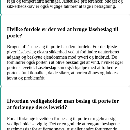
regn og temperaturændringer. Æstetiske præferencer, budget og
sikkerhedskrav er også vigtige faktorer at tage i betragtning.
Hvilke fordele er der ved at bruge låsebeslag til
porte?
Brugen af låsebeslag til porte har flere fordele. For det første
giver låsebeslag ekstra sikkerhed ved at forhindre uautoriseret
adgang og beskytte ejendommen mod tyveri og indbrud. De
forhindrer også porten i at blive beskadiget af vind, hvilket øger
portens levetid. Låsebeslag kan også hjælpe med at forbedre
portens funktionalitet, da de sikrer, at porten åbnes og lukkes
jævnt og problemfrit.
Hvordan vedligeholder man beslag til porte for
at forlænge deres levetid?
For at forlænge levetiden for beslag til porte er regelmæssig
vedligeholdelse vigtig. Det er en god idé at rengøre beslagene
regelmæssigt for at fjerne snavs, rust eller andre forurenende