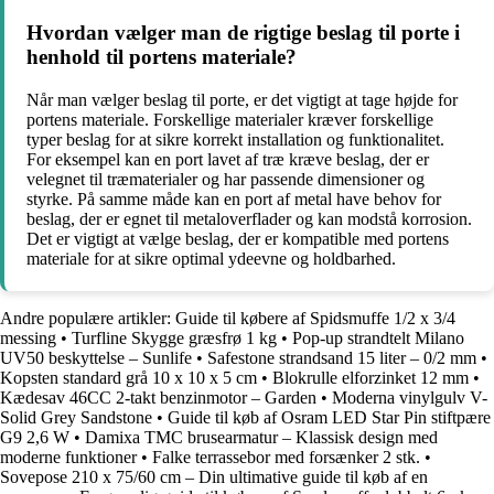
Hvordan vælger man de rigtige beslag til porte i
henhold til portens materiale?
Når man vælger beslag til porte, er det vigtigt at tage højde for
portens materiale. Forskellige materialer kræver forskellige
typer beslag for at sikre korrekt installation og funktionalitet.
For eksempel kan en port lavet af træ kræve beslag, der er
velegnet til træmaterialer og har passende dimensioner og
styrke. På samme måde kan en port af metal have behov for
beslag, der er egnet til metaloverflader og kan modstå korrosion.
Det er vigtigt at vælge beslag, der er kompatible med portens
materiale for at sikre optimal ydeevne og holdbarhed.
Andre populære artikler:
Guide til købere af Spidsmuffe 1/2 x 3/4
messing
•
Turfline Skygge græsfrø 1 kg
•
Pop-up strandtelt Milano
UV50 beskyttelse – Sunlife
•
Safestone strandsand 15 liter – 0/2 mm
•
Kopsten standard grå 10 x 10 x 5 cm
•
Blokrulle elforzinket 12 mm
•
Kædesav 46CC 2-takt benzinmotor – Garden
•
Moderna vinylgulv V-
Solid Grey Sandstone
•
Guide til køb af Osram LED Star Pin stiftpære
G9 2,6 W
•
Damixa TMC brusearmatur – Klassisk design med
moderne funktioner
•
Falke terrassebor med forsænker 2 stk.
•
Sovepose 210 x 75/60 cm – Din ultimative guide til køb af en