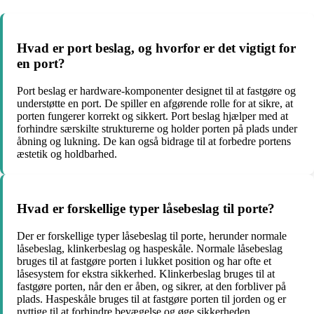
Hvad er port beslag, og hvorfor er det vigtigt for
en port?
Port beslag er hardware-komponenter designet til at fastgøre og
understøtte en port. De spiller en afgørende rolle for at sikre, at
porten fungerer korrekt og sikkert. Port beslag hjælper med at
forhindre særskilte strukturerne og holder porten på plads under
åbning og lukning. De kan også bidrage til at forbedre portens
æstetik og holdbarhed.
Hvad er forskellige typer låsebeslag til porte?
Der er forskellige typer låsebeslag til porte, herunder normale
låsebeslag, klinkerbeslag og haspeskåle. Normale låsebeslag
bruges til at fastgøre porten i lukket position og har ofte et
låsesystem for ekstra sikkerhed. Klinkerbeslag bruges til at
fastgøre porten, når den er åben, og sikrer, at den forbliver på
plads. Haspeskåle bruges til at fastgøre porten til jorden og er
nyttige til at forhindre bevægelse og øge sikkerheden.