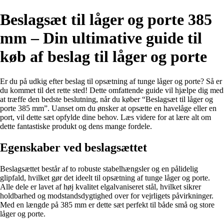
Beslagsæt til låger og porte 385
mm – Din ultimative guide til
køb af beslag til låger og porte
Er du på udkig efter beslag til opsætning af tunge låger og porte? Så er
du kommet til det rette sted! Dette omfattende guide vil hjælpe dig med
at træffe den bedste beslutning, når du køber “Beslagsæt til låger og
porte 385 mm”. Uanset om du ønsker at opsætte en havelåge eller en
port, vil dette sæt opfylde dine behov. Læs videre for at lære alt om
dette fantastiske produkt og dens mange fordele.
Egenskaber ved beslagsættet
Beslagsættet består af to robuste stabelhængsler og en pålidelig
glipfald, hvilket gør det ideelt til opsætning af tunge låger og porte.
Alle dele er lavet af høj kvalitet elgalvaniseret stål, hvilket sikrer
holdbarhed og modstandsdygtighed over for vejrligets påvirkninger.
Med en længde på 385 mm er dette sæt perfekt til både små og store
låger og porte.