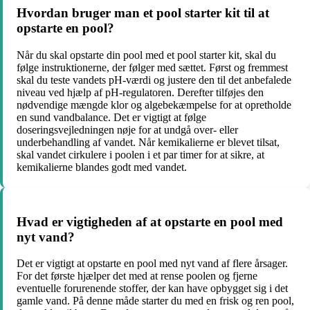
Hvordan bruger man et pool starter kit til at
opstarte en pool?
Når du skal opstarte din pool med et pool starter kit, skal du
følge instruktionerne, der følger med sættet. Først og fremmest
skal du teste vandets pH-værdi og justere den til det anbefalede
niveau ved hjælp af pH-regulatoren. Derefter tilføjes den
nødvendige mængde klor og algebekæmpelse for at opretholde
en sund vandbalance. Det er vigtigt at følge
doseringsvejledningen nøje for at undgå over- eller
underbehandling af vandet. Når kemikalierne er blevet tilsat,
skal vandet cirkulere i poolen i et par timer for at sikre, at
kemikalierne blandes godt med vandet.
Hvad er vigtigheden af at opstarte en pool med
nyt vand?
Det er vigtigt at opstarte en pool med nyt vand af flere årsager.
For det første hjælper det med at rense poolen og fjerne
eventuelle forurenende stoffer, der kan have opbygget sig i det
gamle vand. På denne måde starter du med en frisk og ren pool,