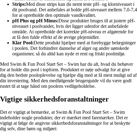
Strips:
Med disse strips kan du nemt teste pH- og klorniveauet i
dit poolvand. Det anbefales at holde pH-niveauet mellem 7,0-7,4
for at opretholde den optimale vandkvalitet.
pH Plus og pH Minus:
Disse produkter bruges til at justere pH-
niveauet i poolvandet, hvis det ligger udenfor det anbefalede
område. At opretholde det korrekte pH-niveau er afgørende for
at få den fulde effekt af de øvrige plejemidler.
Klar Pool:
Dette produkt hjælper med at forebygge belægninger
i poolen. Det forhindrer dannelse af alger og andre uønskede
organismer, så du altid kan nyde et rent og friskt poolmiljø.
Med Swim & Fun Pool Start Set – Swim har du alt, hvad du behøver
for at holde din pool i topform. Produktet er nøje udvalgt for at give
dig den bedste pooloplevelse og hjælpe dig med at få mest muligt ud af
din investering. Med den medfølgende brugerguide vil du være godt
rustet til at tage hånd om poolens vedligeholdelse.
Vigtige sikkerhedsforanstaltninger
Det er vigtigt at bemærke, at Swim & Fun Pool Start Set – Swim
indeholder nogle produkter, der er mærket med faremærker. Det er
vigtigt at følge de angivne sikkerhedsforanstaltninger for at beskytte
dig selv, dine børn og miljøet: