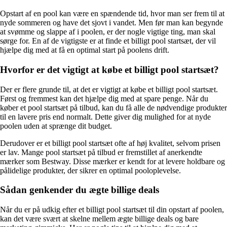
Opstart af en pool kan være en spændende tid, hvor man ser frem til at
nyde sommeren og have det sjovt i vandet. Men før man kan begynde
at svømme og slappe af i poolen, er der nogle vigtige ting, man skal
sørge for. En af de vigtigste er at finde et billigt pool startsæt, der vil
hjælpe dig med at få en optimal start på poolens drift.
Hvorfor er det vigtigt at købe et billigt pool startsæt?
Der er flere grunde til, at det er vigtigt at købe et billigt pool startsæt.
Først og fremmest kan det hjælpe dig med at spare penge. Når du
køber et pool startsæt på tilbud, kan du få alle de nødvendige produkter
til en lavere pris end normalt. Dette giver dig mulighed for at nyde
poolen uden at sprænge dit budget.
Derudover er et billigt pool startsæt ofte af høj kvalitet, selvom prisen
er lav. Mange pool startsæt på tilbud er fremstillet af anerkendte
mærker som Bestway. Disse mærker er kendt for at levere holdbare og
pålidelige produkter, der sikrer en optimal pooloplevelse.
Sådan genkender du ægte billige deals
Når du er på udkig efter et billigt pool startsæt til din opstart af poolen,
kan det være svært at skelne mellem ægte billige deals og bare