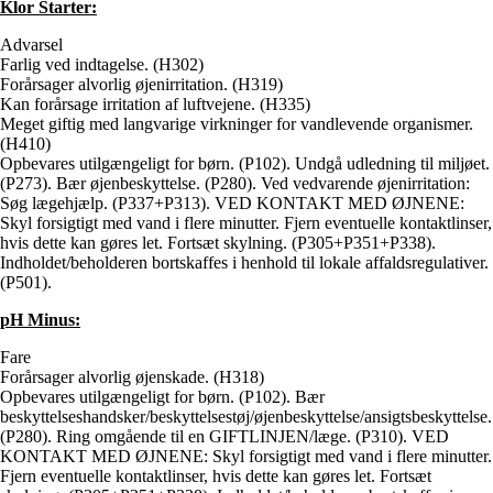
Klor Starter:
Advarsel
Farlig ved indtagelse. (H302)
Forårsager alvorlig øjenirritation. (H319)
Kan forårsage irritation af luftvejene. (H335)
Meget giftig med langvarige virkninger for vandlevende organismer.
(H410)
Opbevares utilgængeligt for børn. (P102). Undgå udledning til miljøet.
(P273). Bær øjenbeskyttelse. (P280). Ved vedvarende øjenirritation:
Søg lægehjælp. (P337+P313). VED KONTAKT MED ØJNENE:
Skyl forsigtigt med vand i flere minutter. Fjern eventuelle kontaktlinser,
hvis dette kan gøres let. Fortsæt skylning. (P305+P351+P338).
Indholdet/beholderen bortskaffes i henhold til lokale affaldsregulativer.
(P501).
pH Minus:
Fare
Forårsager alvorlig øjenskade. (H318)
Opbevares utilgængeligt for børn. (P102). Bær
beskyttelseshandsker/beskyttelsestøj/øjenbeskyttelse/ansigtsbeskyttelse.
(P280). Ring omgående til en GIFTLINJEN/læge. (P310). VED
KONTAKT MED ØJNENE: Skyl forsigtigt med vand i flere minutter.
Fjern eventuelle kontaktlinser, hvis dette kan gøres let. Fortsæt