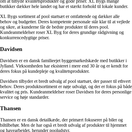
om at tilbyde kvalitetsprodukter og gode priser. XL Bygs mange
butikker dækker hele landet og har et stærkt forhold til lokale kunder.
XL Bygs sortiment af pool startsæt er omfattende og dækker alle
behov og budgetter. Deres kompetente personale står klar til at vejlede
og sikre, at kunderne får de bedste produkter til deres pool.
Kundeanmeldelser roser XL Byg for deres grundige rådgivning og
konkurrencedygtige priser.
Davidsen
Davidsen er en dansk familieejet byggemarkedskæde med butikker i
Jylland. Virksomheden har eksisteret i mere end 30 år og er kendt for
deres fokus på kundepleje og kvalitetsprodukter.
Davidsen tilbyder et bredt udvalg af pool startsæt, der passer til ethvert
behov. Deres produktsortiment er nøje udvalgt, og der er fokus på både
kvalitet og pris. Kundeanmeldelser roser Davidsen for deres personlige
service og høje standarder.
Thansen
Thansen er en dansk detailkæde, der primært fokuserer på biler og
biltilbehør. Men de har også et bredt udvalg af produkter til hjemmet
og havearbejdet, herunder pooludstyr.