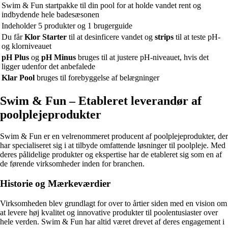
Swim & Fun startpakke til din pool for at holde vandet rent og
indbydende hele badesæsonen
Indeholder 5 produkter og 1 brugerguide
Du får
Klor Starter
til at desinficere vandet og
strips
til at teste pH-
og klorniveauet
pH Plus
og
pH Minus
bruges til at justere pH-niveauet, hvis det
ligger udenfor det anbefalede
Klar Pool
bruges til forebyggelse af belægninger
Swim & Fun – Etableret leverandør af
poolplejeprodukter
Swim & Fun er en velrenommeret producent af poolplejeprodukter, der
har specialiseret sig i at tilbyde omfattende løsninger til poolpleje. Med
deres pålidelige produkter og ekspertise har de etableret sig som en af
de førende virksomheder inden for branchen.
Historie og Mærkeværdier
Virksomheden blev grundlagt for over to årtier siden med en vision om
at levere høj kvalitet og innovative produkter til poolentusiaster over
hele verden. Swim & Fun har altid været drevet af deres engagement i