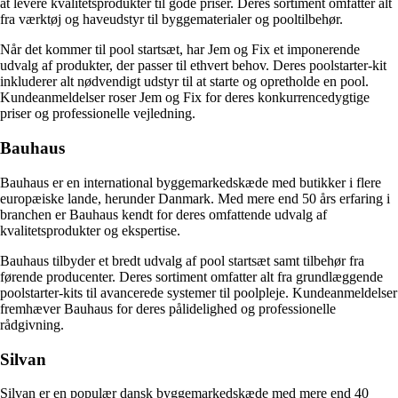
at levere kvalitetsprodukter til gode priser. Deres sortiment omfatter alt
fra værktøj og haveudstyr til byggematerialer og pooltilbehør.
Når det kommer til pool startsæt, har Jem og Fix et imponerende
udvalg af produkter, der passer til ethvert behov. Deres poolstarter-kit
inkluderer alt nødvendigt udstyr til at starte og opretholde en pool.
Kundeanmeldelser roser Jem og Fix for deres konkurrencedygtige
priser og professionelle vejledning.
Bauhaus
Bauhaus er en international byggemarkedskæde med butikker i flere
europæiske lande, herunder Danmark. Med mere end 50 års erfaring i
branchen er Bauhaus kendt for deres omfattende udvalg af
kvalitetsprodukter og ekspertise.
Bauhaus tilbyder et bredt udvalg af pool startsæt samt tilbehør fra
førende producenter. Deres sortiment omfatter alt fra grundlæggende
poolstarter-kits til avancerede systemer til poolpleje. Kundeanmeldelser
fremhæver Bauhaus for deres pålidelighed og professionelle
rådgivning.
Silvan
Silvan er en populær dansk byggemarkedskæde med mere end 40