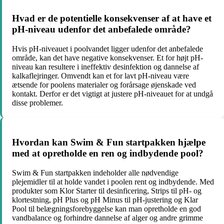
Hvad er de potentielle konsekvenser af at have et
pH-niveau udenfor det anbefalede område?
Hvis pH-niveauet i poolvandet ligger udenfor det anbefalede
område, kan det have negative konsekvenser. Et for højt pH-
niveau kan resultere i ineffektiv desinfektion og dannelse af
kalkaflejringer. Omvendt kan et for lavt pH-niveau være
ætsende for poolens materialer og forårsage øjenskade ved
kontakt. Derfor er det vigtigt at justere pH-niveauet for at undgå
disse problemer.
Hvordan kan Swim & Fun startpakken hjælpe
med at opretholde en ren og indbydende pool?
Swim & Fun startpakken indeholder alle nødvendige
plejemidler til at holde vandet i poolen rent og indbydende. Med
produkter som Klor Starter til desinficering, Strips til pH- og
klortestning, pH Plus og pH Minus til pH-justering og Klar
Pool til belægningsforebyggelse kan man opretholde en god
vandbalance og forhindre dannelse af alger og andre grimme