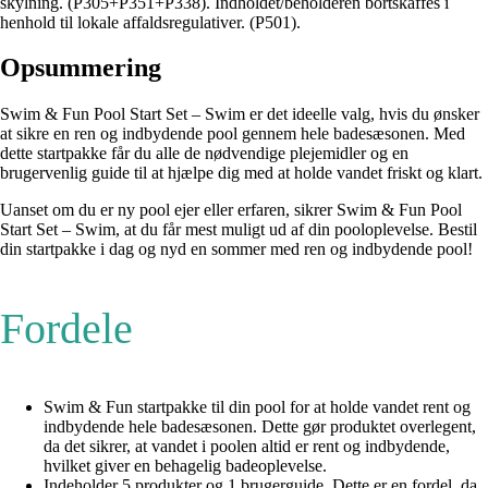
skylning. (P305+P351+P338). Indholdet/beholderen bortskaffes i
henhold til lokale affaldsregulativer. (P501).
Opsummering
Swim & Fun Pool Start Set – Swim er det ideelle valg, hvis du ønsker
at sikre en ren og indbydende pool gennem hele badesæsonen. Med
dette startpakke får du alle de nødvendige plejemidler og en
brugervenlig guide til at hjælpe dig med at holde vandet friskt og klart.
Uanset om du er ny pool ejer eller erfaren, sikrer Swim & Fun Pool
Start Set – Swim, at du får mest muligt ud af din pooloplevelse. Bestil
din startpakke i dag og nyd en sommer med ren og indbydende pool!
Fordele
Swim & Fun startpakke til din pool for at holde vandet rent og
indbydende hele badesæsonen. Dette gør produktet overlegent,
da det sikrer, at vandet i poolen altid er rent og indbydende,
hvilket giver en behagelig badeoplevelse.
Indeholder 5 produkter og 1 brugerguide. Dette er en fordel, da