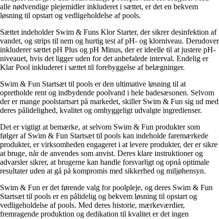
alle nødvendige plejemidler inkluderet i sættet, er det en bekvem
løsning til opstart og vedligeholdelse af pools.
Sættet indeholder Swim & Funs Klor Starter, der sikrer desinfektion af
vandet, og strips til nem og hurtig test af pH- og klorniveau. Derudover
inkluderer sættet pH Plus og pH Minus, der er ideelle til at justere pH-
niveauet, hvis det ligger uden for det anbefalede interval. Endelig er
Klar Pool inkluderet i sættet til forebyggelse af belægninger.
Swim & Fun Startsæt til pools er den ultimative løsning til at
opretholde rent og indbydende poolvand i hele badesæsonen. Selvom
der er mange poolstartsæt på markedet, skiller Swim & Fun sig ud med
deres pålidelighed, kvalitet og omhyggeligt udvalgte ingredienser.
Det er vigtigt at bemærke, at selvom Swim & Fun produkter som
følger af Swim & Fun Startsæt til pools kan indeholde faremærkede
produkter, er virksomheden engageret i at levere produkter, der er sikre
at bruge, når de anvendes som anvist. Deres klare instruktioner og
advarsler sikrer, at brugerne kan handle forsvarligt og opnå optimale
resultater uden at gå på kompromis med sikkerhed og miljøhensyn.
Swim & Fun er det førende valg for poolpleje, og deres Swim & Fun
Startsæt til pools er en pålidelig og bekvem løsning til opstart og
vedligeholdelse af pools. Med deres historie, mærkeværdier,
fremragende produktion og dedikation til kvalitet er det ingen