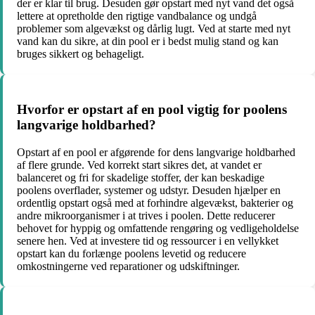
der er klar til brug. Desuden gør opstart med nyt vand det også
lettere at opretholde den rigtige vandbalance og undgå
problemer som algevækst og dårlig lugt. Ved at starte med nyt
vand kan du sikre, at din pool er i bedst mulig stand og kan
bruges sikkert og behageligt.
Hvorfor er opstart af en pool vigtig for poolens
langvarige holdbarhed?
Opstart af en pool er afgørende for dens langvarige holdbarhed
af flere grunde. Ved korrekt start sikres det, at vandet er
balanceret og fri for skadelige stoffer, der kan beskadige
poolens overflader, systemer og udstyr. Desuden hjælper en
ordentlig opstart også med at forhindre algevækst, bakterier og
andre mikroorganismer i at trives i poolen. Dette reducerer
behovet for hyppig og omfattende rengøring og vedligeholdelse
senere hen. Ved at investere tid og ressourcer i en vellykket
opstart kan du forlænge poolens levetid og reducere
omkostningerne ved reparationer og udskiftninger.