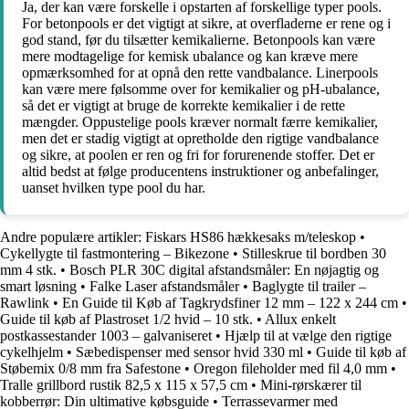
Ja, der kan være forskelle i opstarten af forskellige typer pools.
For betonpools er det vigtigt at sikre, at overfladerne er rene og i
god stand, før du tilsætter kemikalierne. Betonpools kan være
mere modtagelige for kemisk ubalance og kan kræve mere
opmærksomhed for at opnå den rette vandbalance. Linerpools
kan være mere følsomme over for kemikalier og pH-ubalance,
så det er vigtigt at bruge de korrekte kemikalier i de rette
mængder. Oppustelige pools kræver normalt færre kemikalier,
men det er stadig vigtigt at opretholde den rigtige vandbalance
og sikre, at poolen er ren og fri for forurenende stoffer. Det er
altid bedst at følge producentens instruktioner og anbefalinger,
uanset hvilken type pool du har.
Andre populære artikler:
Fiskars HS86 hækkesaks m/teleskop
•
Cykellygte til fastmontering – Bikezone
•
Stilleskrue til bordben 30
mm 4 stk.
•
Bosch PLR 30C digital afstandsmåler: En nøjagtig og
smart løsning
•
Falke Laser afstandsmåler
•
Baglygte til trailer –
Rawlink
•
En Guide til Køb af Tagkrydsfiner 12 mm – 122 x 244 cm
•
Guide til køb af Plastroset 1/2 hvid – 10 stk.
•
Allux enkelt
postkassestander 1003 – galvaniseret
•
Hjælp til at vælge den rigtige
cykelhjelm
•
Sæbedispenser med sensor hvid 330 ml
•
Guide til køb af
Støbemix 0/8 mm fra Safestone
•
Oregon fileholder med fil 4,0 mm
•
Tralle grillbord rustik 82,5 x 115 x 57,5 cm
•
Mini-rørskærer til
kobberrør: Din ultimative købsguide
•
Terrassevarmer med