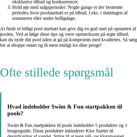
eksklusive tilbud og konkurrencer.
Hold øje med salgsperioder: Nogle gange er der bestemte
perioder, hvor poolstartsæt er på tilbud, f.eks. i slutningen af ​​
sommeren eller under helligdage.
At finde et billigt pool startsæt kan give dig en god start på opstarten af
poolen. Ved at følge disse tips og være opmærksom på ægte tilbud,
kan du nyde din pool uden at gå på kompromis med kvaliteten. Så sørg
for at shoppe smart og få mest muligt for dine penge!
Ofte stillede spørgsmål
Hvad indeholder Swim & Fun startpakken til
pools?
Swim & Fun startpakken til pools indeholder 5 produkter og 1
brugerguide. Disse produkter inkluderer Klor Starter til
desinficering af vandet, Strips til at teste pH- og klorniveauet,