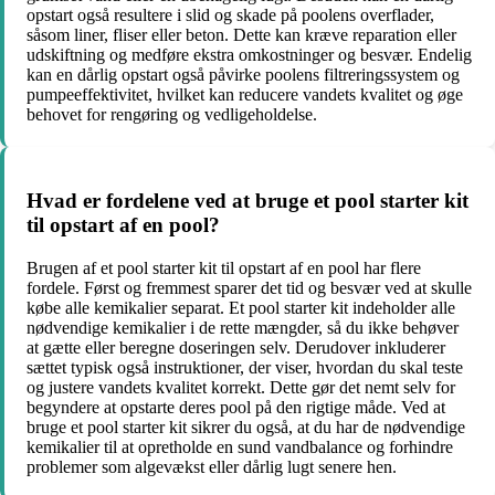
opstart også resultere i slid og skade på poolens overflader,
såsom liner, fliser eller beton. Dette kan kræve reparation eller
udskiftning og medføre ekstra omkostninger og besvær. Endelig
kan en dårlig opstart også påvirke poolens filtreringssystem og
pumpeeffektivitet, hvilket kan reducere vandets kvalitet og øge
behovet for rengøring og vedligeholdelse.
Hvad er fordelene ved at bruge et pool starter kit
til opstart af en pool?
Brugen af et pool starter kit til opstart af en pool har flere
fordele. Først og fremmest sparer det tid og besvær ved at skulle
købe alle kemikalier separat. Et pool starter kit indeholder alle
nødvendige kemikalier i de rette mængder, så du ikke behøver
at gætte eller beregne doseringen selv. Derudover inkluderer
sættet typisk også instruktioner, der viser, hvordan du skal teste
og justere vandets kvalitet korrekt. Dette gør det nemt selv for
begyndere at opstarte deres pool på den rigtige måde. Ved at
bruge et pool starter kit sikrer du også, at du har de nødvendige
kemikalier til at opretholde en sund vandbalance og forhindre
problemer som algevækst eller dårlig lugt senere hen.