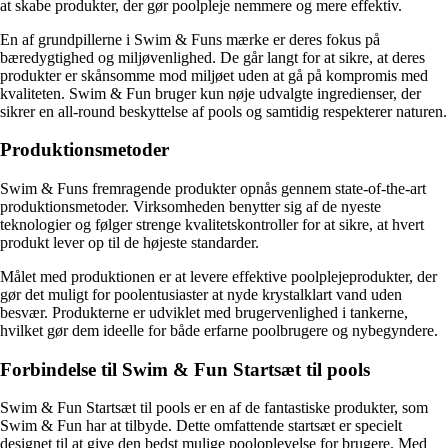
at skabe produkter, der gør poolpleje nemmere og mere effektiv.
En af grundpillerne i Swim & Funs mærke er deres fokus på
bæredygtighed og miljøvenlighed. De går langt for at sikre, at deres
produkter er skånsomme mod miljøet uden at gå på kompromis med
kvaliteten. Swim & Fun bruger kun nøje udvalgte ingredienser, der
sikrer en all-round beskyttelse af pools og samtidig respekterer naturen.
Produktionsmetoder
Swim & Funs fremragende produkter opnås gennem state-of-the-art
produktionsmetoder. Virksomheden benytter sig af de nyeste
teknologier og følger strenge kvalitetskontroller for at sikre, at hvert
produkt lever op til de højeste standarder.
Målet med produktionen er at levere effektive poolplejeprodukter, der
gør det muligt for poolentusiaster at nyde krystalklart vand uden
besvær. Produkterne er udviklet med brugervenlighed i tankerne,
hvilket gør dem ideelle for både erfarne poolbrugere og nybegyndere.
Forbindelse til Swim & Fun Startsæt til pools
Swim & Fun Startsæt til pools er en af de fantastiske produkter, som
Swim & Fun har at tilbyde. Dette omfattende startsæt er specielt
designet til at give den bedst mulige pooloplevelse for brugere. Med