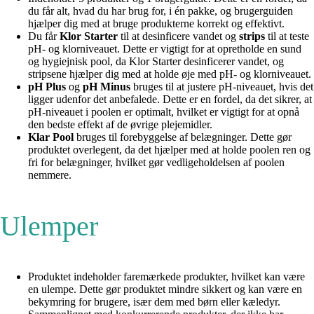
du får alt, hvad du har brug for, i én pakke, og brugerguiden
hjælper dig med at bruge produkterne korrekt og effektivt.
Du får
Klor Starter
til at desinficere vandet og
strips
til at teste
pH- og klorniveauet. Dette er vigtigt for at opretholde en sund
og hygiejnisk pool, da Klor Starter desinficerer vandet, og
stripsene hjælper dig med at holde øje med pH- og klorniveauet.
pH Plus
og
pH Minus
bruges til at justere pH-niveauet, hvis det
ligger udenfor det anbefalede. Dette er en fordel, da det sikrer, at
pH-niveauet i poolen er optimalt, hvilket er vigtigt for at opnå
den bedste effekt af de øvrige plejemidler.
Klar Pool
bruges til forebyggelse af belægninger. Dette gør
produktet overlegent, da det hjælper med at holde poolen ren og
fri for belægninger, hvilket gør vedligeholdelsen af poolen
nemmere.
Ulemper
Produktet indeholder faremærkede produkter, hvilket kan være
en ulempe. Dette gør produktet mindre sikkert og kan være en
bekymring for brugere, især dem med børn eller kæledyr.