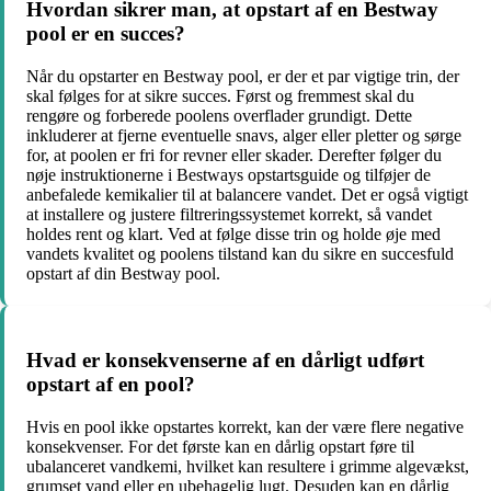
Hvordan sikrer man, at opstart af en Bestway
pool er en succes?
Når du opstarter en Bestway pool, er der et par vigtige trin, der
skal følges for at sikre succes. Først og fremmest skal du
rengøre og forberede poolens overflader grundigt. Dette
inkluderer at fjerne eventuelle snavs, alger eller pletter og sørge
for, at poolen er fri for revner eller skader. Derefter følger du
nøje instruktionerne i Bestways opstartsguide og tilføjer de
anbefalede kemikalier til at balancere vandet. Det er også vigtigt
at installere og justere filtreringssystemet korrekt, så vandet
holdes rent og klart. Ved at følge disse trin og holde øje med
vandets kvalitet og poolens tilstand kan du sikre en succesfuld
opstart af din Bestway pool.
Hvad er konsekvenserne af en dårligt udført
opstart af en pool?
Hvis en pool ikke opstartes korrekt, kan der være flere negative
konsekvenser. For det første kan en dårlig opstart føre til
ubalanceret vandkemi, hvilket kan resultere i grimme algevækst,
grumset vand eller en ubehagelig lugt. Desuden kan en dårlig