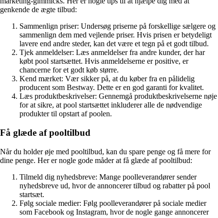
marketing-gimmicks. Her er nogle tips til at hjælpe dig med at
genkende de ægte tilbud:
Sammenlign priser: Undersøg priserne på forskellige sælgere og
sammenlign dem med vejlende priser. Hvis prisen er betydeligt
lavere end andre steder, kan det være et tegn på et godt tilbud.
Tjek anmeldelser: Læs anmeldelser fra andre kunder, der har
købt pool startsættet. Hvis anmeldelserne er positive, er
chancerne for et godt køb større.
Kend mærket: Vær sikker på, at du køber fra en pålidelig
producent som Bestway. Dette er en god garanti for kvalitet.
Læs produktbeskrivelser: Gennemgå produktbeskrivelserne nøje
for at sikre, at pool startsættet inkluderer alle de nødvendige
produkter til opstart af poolen.
Få glæde af pooltilbud
Når du holder øje med pooltilbud, kan du spare penge og få mere for
dine penge. Her er nogle gode måder at få glæde af pooltilbud:
Tilmeld dig nyhedsbreve: Mange poolleverandører sender
nyhedsbreve ud, hvor de annoncerer tilbud og rabatter på pool
startsæt.
Følg sociale medier: Følg poolleverandører på sociale medier
som Facebook og Instagram, hvor de nogle gange annoncerer